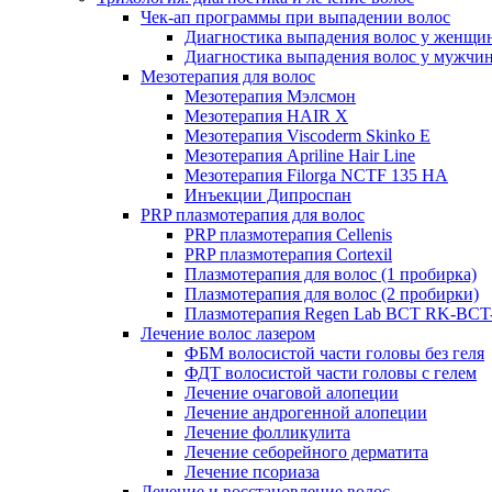
Чек-ап программы при выпадении волос
Диагностика выпадения волос у женщи
Диагностика выпадения волос у мужчи
Мезотерапия для волос
Мезотерапия Мэлсмон
Мезотерапия HAIR X
Мезотерапия Viscoderm Skinko E
Мезотерапия Apriline Hair Line
Мезотерапия Filorga NCTF 135 HA
Инъекции Дипроспан
PRP плазмотерапия для волос
PRP плазмотерапия Cellenis
PRP плазмотерапия Cortexil
Плазмотерапия для волос (1 пробирка)
Плазмотерапия для волос (2 пробирки)
Плазмотерапия Regen Lab BCT RK-BCT-
Лечение волос лазером
ФБМ волосистой части головы без геля
ФДТ волосистой части головы с гелем
Лечение очаговой алопеции
Лечение андрогенной алопеции
Лечение фолликулита
Лечение себорейного дерматита
Лечение псориаза
Лечение и восстановление волос