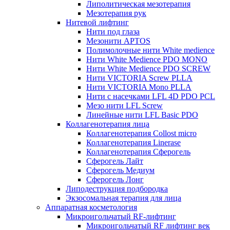
Липолитическая мезотерапия
Мезотерапия рук
Нитевой лифтинг
Нити под глаза
Мезонити APTOS
Полимолочные нити White medience
Нити White Medience PDO MONO
Нити White Medience PDO SCREW
Нити VICTORIA Screw PLLA
Нити VICTORIA Mono PLLA
Нити с насечками LFL 4D PDO PCL
Мезо нити LFL Screw
Линейные нити LFL Basic PDO
Коллагенотерапия лица
Коллагенотерапия Collost micro
Коллагенотерапия Linerase
Коллагенотерапия Сферогель
Сферогель Лайт
Сферогель Медиум
Сферогель Лонг
Липодеструкция подбородка
Экзосомальная терапия для лица
Аппаратная косметология
Микроигольчатый RF-лифтинг
Микроигольчатый RF лифтинг век