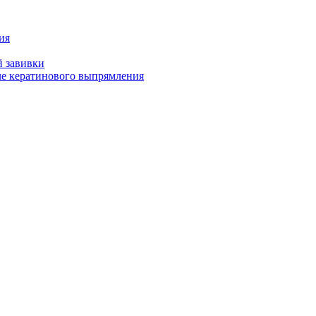
ия
й завивки
ле кератинового выпрямления