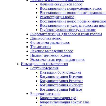
Лечение секущихся волос
Восстановление поврежденных волос
Восстановление волос после окрашиван
Реконструкция волос
Восстановление волос после химическо
Восстановление и уход за волосами пос
Глубокое увлажнение сухих волос
Биоревитализация для волос и кожи головы
Диагностика волос
Фототрихограмма волос
Трихоскопия
Лечение выпадения волос
Пилинг для кожи головы
Экзосомальная терапия для волос
Инъекционная косметология
Ботулинотерапия
Инъекции ботулотоксина
Ботулинотерапия Ксеомин
Ботулинотерапия Релатокс
Ботулинотерапия Диспорт
Ботулинотерапия Full face
Биоревитализация
Биоревитализация губ
Биоревитализация вокруг глаз