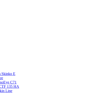
 Skinko E
re
esoEye С71
NCTF 135 HA
kin Line