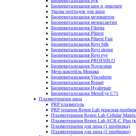
Биоревитализация рук
Биоревитализация шеи и декольте
Уколы пептидов для лица
Биоревитализация мезовартон
Биоревитализация мезоксантин
Биоревитализация Filorga
Биоревитализация Plinest
Биоревитализация Plinest Fast
Биоревитализация Revi Silk
Биоревитализация Revi strong
Биоревитализация Revi eye
Биоревитализация PROFHILO
Биоревитализация Novacutan
Мезо-коктейль Монако
Биоревитализация Viscoderm
Биоревитализация Repart
Биоревитализация Hyalrepair
Биоревитализация MesoEye C71
Плазмотерапия лица
PRP плазмогель
PRP терапия Regen Lab (красная пробир
Плазмотерапия Regen Lab Cellular Matrix
Плазмотерапия Regen Lab ACR-C Plus (к
Плазмотерапия для лица (1 пробирка)
Плазмотерапия для лица (2 пробирки)