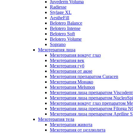
Juvederm Voluma
Radiesse
Stylage XL
AestheFill
Belotero Balance
Belotero Intense
Belotero Soft
Belotero Volume
Soprano
Мезотерапия лица
Мезотерапия вокруг глаз
Мезотерапия век
Мезотерапия губ
Мезотерапия от акне
Мезотерапия препаратом Curacen
Мезотерапия Монако
Мезотерапия Melsmon
Мезотерапия лица препаратом Viscoderm
Мезотерапия лица препаратом NucleoSpi
Мезотерапия вокруг глаз препаратом M
Мезотерапия лица препаратом Filorga 
Мезотерапия лица препаратом Apriline S
Мезотерапия тела
Мезотерапия живота
Мезотерапия от целлюлита