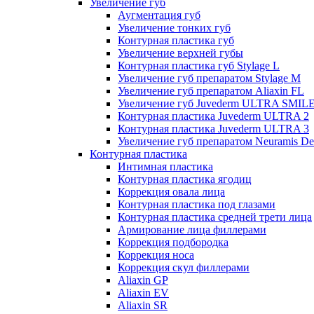
Увеличение губ
Аугментация губ
Увеличение тонких губ
Контурная пластика губ
Увеличение верхней губы
Контурная пластика губ Stylage L
Увеличение губ препаратом Stylage M
Увеличение губ препаратом Aliaxin FL
Увеличение губ Juvederm ULTRA SMIL
Контурная пластика Juvederm ULTRA 2
Контурная пластика Juvederm ULTRA 3
Увеличение губ препаратом Neuramis De
Контурная пластика
Интимная пластика
Контурная пластика ягодиц
Коррекция овала лица
Контурная пластика под глазами
Контурная пластика средней трети лица
Армирование лица филлерами
Коррекция подбородка
Коррекция носа
Коррекция скул филлерами
Aliaxin GP
Aliaxin EV
Aliaxin SR