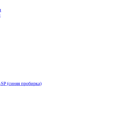
н
н
SP (синяя пробирка)