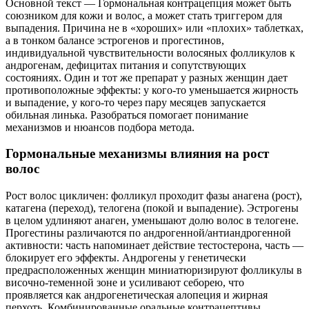
Основной текст — Гормональная контрацепция может быть
союзником для кожи и волос, а может стать триггером для
выпадения. Причина не в «хороших» или «плохих» таблетках,
а в тонком балансе эстрогенов и прогестинов,
индивидуальной чувствительности волосяных фолликулов к
андрогенам, дефицитах питания и сопутствующих
состояниях. Один и тот же препарат у разных женщин дает
противоположные эффекты: у кого‑то уменьшается жирность
и выпадение, у кого‑то через пару месяцев запускается
обильная линька. Разобраться помогает понимание
механизмов и нюансов подбора метода.
Гормональные механизмы влияния на рост
волос
Рост волос цикличен: фолликул проходит фазы анагена (рост),
катагена (переход), телогена (покой и выпадение). Эстрогены
в целом удлиняют анаген, уменьшают долю волос в телогене.
Прогестины различаются по андрогенной/антиандрогенной
активности: часть напоминает действие тестостерона, часть —
блокирует его эффекты. Андрогены у генетически
предрасположенных женщин миниатюризируют фолликулы в
височно-теменной зоне и усиливают себорею, что
проявляется как андрогенетическая алопеция и жирная
перхоть. Комбинированные оральные контрацептивы