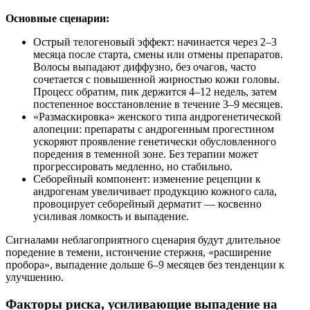
Основные сценарии:
Острый телогеновый эффект: начинается через 2–3
месяца после старта, смены или отмены препаратов.
Волосы выпадают диффузно, без очагов, часто
сочетается с повышенной жирностью кожи головы.
Процесс обратим, пик держится 4–12 недель, затем
постепенное восстановление в течение 3–9 месяцев.
«Размаскировка» женского типа андрогенетической
алопеции: препараты с андрогенным прогестином
ускоряют проявление генетически обусловленного
поредения в теменной зоне. Без терапии может
прогрессировать медленно, но стабильно.
Себорейный компонент: изменение рецепции к
андрогенам увеличивает продукцию кожного сала,
провоцирует себорейный дерматит — косвенно
усиливая ломкость и выпадение.
Сигналами неблагоприятного сценария будут длительное
поредение в темени, истончение стержня, «расширение
пробора», выпадение дольше 6–9 месяцев без тенденции к
улучшению.
Факторы риска, усиливающие выпадение на