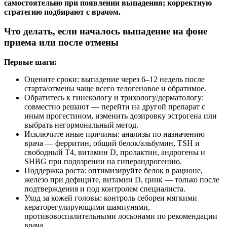
самостоятельно при появлении выпадения; корректную
стратегию подбирают с врачом.
Что делать, если началось выпадение на фоне
приема или после отмены
Первые шаги:
Оцените сроки: выпадение через 6–12 недель после
старта/отмены чаще всего телогеновое и обратимое.
Обратитесь к гинекологу и трихологу/дерматологу:
совместно решают — перейти на другой препарат с
иным прогестином, изменить дозировку эстрогена или
выбрать негормональный метод.
Исключите иные причины: анализы по назначению
врача — ферритин, общий белок/альбумин, TSH и
свободный T4, витамин D, пролактин, андрогены и
SHBG при подозрении на гиперандрогению.
Поддержка роста: оптимизируйте белок в рационе,
железо при дефиците, витамин D, цинк — только после
подтверждения и под контролем специалиста.
Уход за кожей головы: контроль себореи мягкими
кераторегулирующими шампунями,
противовоспалительными лосьонами по рекомендации
врача.