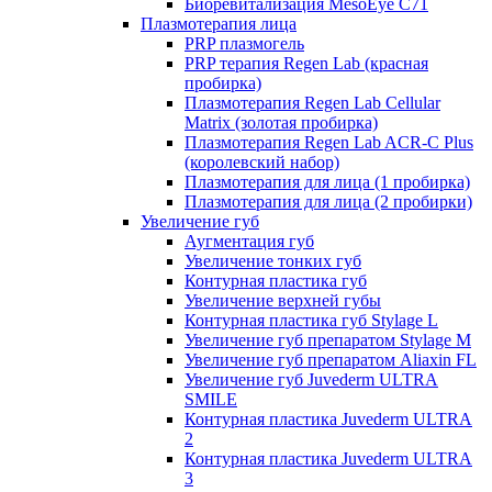
Биоревитализация MesoEye C71
Плазмотерапия лица
PRP плазмогель
PRP терапия Regen Lab (красная
пробирка)
Плазмотерапия Regen Lab Cellular
Matrix (золотая пробирка)
Плазмотерапия Regen Lab ACR-C Plus
(королевский набор)
Плазмотерапия для лица (1 пробирка)
Плазмотерапия для лица (2 пробирки)
Увеличение губ
Аугментация губ
Увеличение тонких губ
Контурная пластика губ
Увеличение верхней губы
Контурная пластика губ Stylage L
Увеличение губ препаратом Stylage M
Увеличение губ препаратом Aliaxin FL
Увеличение губ Juvederm ULTRA
SMILE
Контурная пластика Juvederm ULTRA
2
Контурная пластика Juvederm ULTRA
3