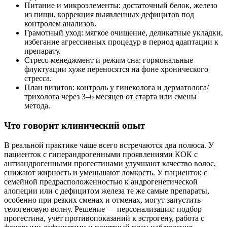
Питание и микроэлементы: достаточный белок, железо
из пищи, коррекция выявленных дефицитов под
контролем анализов.
Грамотный уход: мягкое очищение, деликатные укладки,
избегание агрессивных процедур в период адаптации к
препарату.
Стресс-менеджмент и режим сна: гормональные
флуктуации хуже переносятся на фоне хронического
стресса.
План визитов: контроль у гинеколога и дерматолога/
трихолога через 3–6 месяцев от старта или смены
метода.
Что говорит клинический опыт
В реальной практике чаще всего встречаются два полюса. У
пациенток с гиперандрогенными проявлениями КОК с
антиандрогенными прогестинами улучшают качество волос,
снижают жирность и уменьшают ломкость. У пациенток с
семейной предрасположенностью к андрогенетической
алопеции или с дефицитом железа те же самые препараты,
особенно при резких сменах и отменах, могут запустить
телогеновую волну. Решение — персонализация: подбор
прогестина, учет противопоказаний к эстрогену, работа с