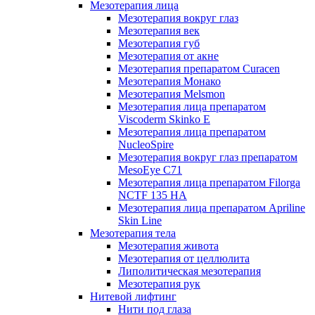
Мезотерапия лица
Мезотерапия вокруг глаз
Мезотерапия век
Мезотерапия губ
Мезотерапия от акне
Мезотерапия препаратом Curacen
Мезотерапия Монако
Мезотерапия Melsmon
Мезотерапия лица препаратом
Viscoderm Skinko E
Мезотерапия лица препаратом
NucleoSpire
Мезотерапия вокруг глаз препаратом
MesoEye С71
Мезотерапия лица препаратом Filorga
NCTF 135 HA
Мезотерапия лица препаратом Apriline
Skin Line
Мезотерапия тела
Мезотерапия живота
Мезотерапия от целлюлита
Липолитическая мезотерапия
Мезотерапия рук
Нитевой лифтинг
Нити под глаза