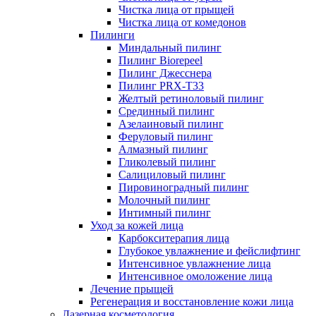
Чистка лица от прыщей
Чистка лица от комедонов
Пилинги
Миндальный пилинг
Пилинг Biorepeel
Пилинг Джесснера
Пилинг PRX-T33
Желтый ретиноловый пилинг
Срединный пилинг
Азелаиновый пилинг
Феруловый пилинг
Алмазный пилинг
Гликолевый пилинг
Салициловый пилинг
Пировиноградный пилинг
Молочный пилинг
Интимный пилинг
Уход за кожей лица
Карбокситерапия лица
Глубокое увлажнение и фейслифтинг
Интенсивное увлажнение лица
Интенсивное омоложение лица
Лечение прыщей
Регенерация и восстановление кожи лица
Лазерная косметология