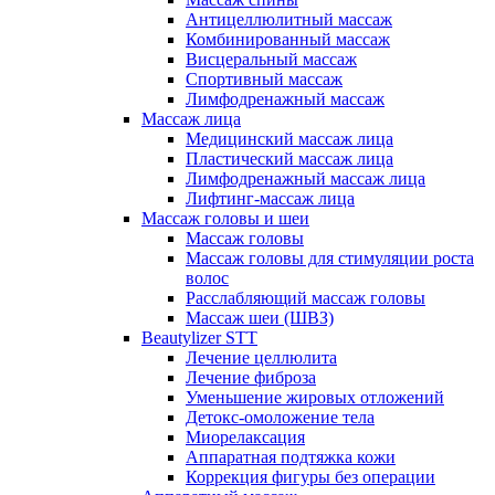
Антицеллюлитный массаж
Комбинированный массаж
Висцеральный массаж
Спортивный массаж
Лимфодренажный массаж
Массаж лица
Медицинский массаж лица
Пластический массаж лица
Лимфодренажный массаж лица
Лифтинг-массаж лица
Массаж головы и шеи
Массаж головы
Массаж головы для стимуляции роста
волос
Расслабляющий массаж головы
Массаж шеи (ШВЗ)
Beautylizer STT
Лечение целлюлита
Лечение фиброза
Уменьшение жировых отложений
Детокс-омоложение тела
Миорелаксация
Аппаратная подтяжка кожи
Коррекция фигуры без операции