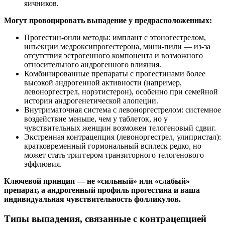
яичников.
Могут провоцировать выпадение у предрасположенных:
Прогестин-онли методы: имплант с этоногестрелом,
инъекции медроксипрогестерона, мини-пили — из-за
отсутствия эстрогенного компонента и возможного
относительного андрогенного влияния.
Комбинированные препараты с прогестинами более
высокой андрогенной активности (например,
левоноргестрел, норэтистерон), особенно при семейной
истории андрогенетической алопеции.
Внутриматочная система с левоноргестрелом: системное
воздействие меньше, чем у таблеток, но у
чувствительных женщин возможен телогеновый сдвиг.
Экстренная контрацепция (левоноргестрел, улипристал):
кратковременный гормональный всплеск редко, но
может стать триггером транзиторного телогенового
эффлювия.
Ключевой принцип — не «сильный» или «слабый»
препарат, а андрогенный профиль прогестина и ваша
индивидуальная чувствительность фолликулов.
Типы выпадения, связанные с контрацепцией