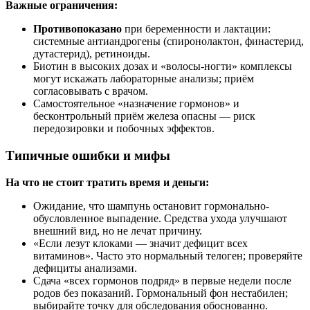
Важные ограничения:
Противопоказано
при беременности и лактации:
системные антиандрогены (спиронолактон, финастерид,
дутастерид), ретиноиды.
Биотин в высоких дозах и «волосы-ногти» комплексы
могут искажать лабораторные анализы; приём
согласовывать с врачом.
Самостоятельное «назначение гормонов» и
бесконтрольный приём железа опасны — риск
передозировки и побочных эффектов.
Типичные ошибки и мифы
На что не стоит тратить время и деньги:
Ожидание, что шампунь остановит гормонально-
обусловленное выпадение. Средства ухода улучшают
внешний вид, но не лечат причину.
«Если лезут клоками — значит дефицит всех
витаминов». Часто это нормальный телоген; проверяйте
дефициты анализами.
Сдача «всех гормонов подряд» в первые недели после
родов без показаний. Гормональный фон нестабилен;
выбирайте точку для обследования обоснованно.