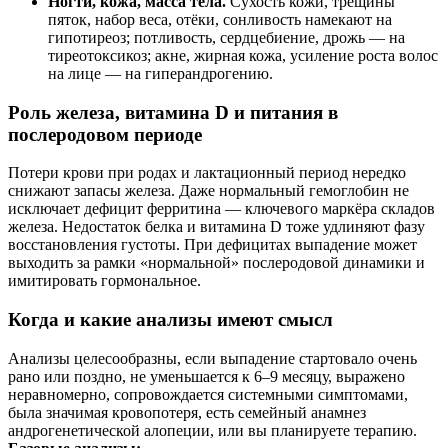
Ногти, кожа, масса тела.
Сухость кожи, трещины
пяток, набор веса, отёки, сонливость намекают на
гипотиреоз; потливость, сердцебиение, дрожь — на
тиреотоксикоз; акне, жирная кожа, усиление роста волос
на лице — на гиперандрогению.
Роль железа, витамина D и питания в
послеродовом периоде
Потери крови при родах и лактационный период нередко
снижают запасы железа. Даже нормальный гемоглобин не
исключает дефицит ферритина — ключевого маркёра складов
железа. Недостаток белка и витамина D тоже удлиняют фазу
восстановления густоты. При дефицитах выпадение может
выходить за рамки «нормальной» послеродовой динамики и
имитировать гормональное.
Когда и какие анализы имеют смысл
Анализы целесообразны, если выпадение стартовало очень
рано или поздно, не уменьшается к 6–9 месяцу, выражено
неравномерно, сопровождается системными симптомами,
была значимая кровопотеря, есть семейный анамнез
андрогенетической алопеции, или вы планируете терапию.