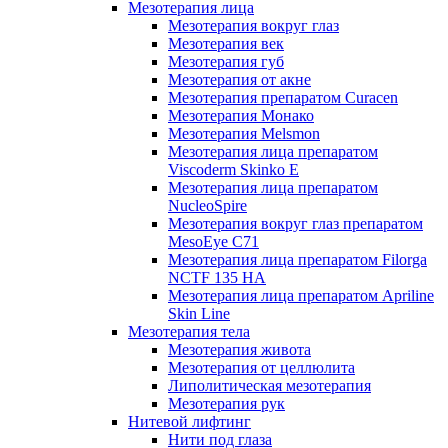
Мезотерапия лица
Мезотерапия вокруг глаз
Мезотерапия век
Мезотерапия губ
Мезотерапия от акне
Мезотерапия препаратом Curacen
Мезотерапия Монако
Мезотерапия Melsmon
Мезотерапия лица препаратом
Viscoderm Skinko E
Мезотерапия лица препаратом
NucleoSpire
Мезотерапия вокруг глаз препаратом
MesoEye С71
Мезотерапия лица препаратом Filorga
NCTF 135 HA
Мезотерапия лица препаратом Apriline
Skin Line
Мезотерапия тела
Мезотерапия живота
Мезотерапия от целлюлита
Липолитическая мезотерапия
Мезотерапия рук
Нитевой лифтинг
Нити под глаза