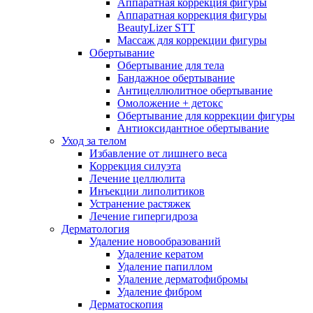
Аппаратная коррекция фигуры
Аппаратная коррекция фигуры
BeautyLizer STT
Массаж для коррекции фигуры
Обертывание
Обертывание для тела
Бандажное обертывание
Антицеллюлитное обертывание
Омоложение + детокс
Обертывание для коррекции фигуры
Антиоксидантное обертывание
Уход за телом
Избавление от лишнего веса
Коррекция силуэта
Лечение целлюлита
Инъекции липолитиков
Устранение растяжек
Лечение гипергидроза
Дерматология
Удаление новообразований
Удаление кератом
Удаление папиллом
Удаление дерматофибромы
Удаление фибром
Дерматоскопия