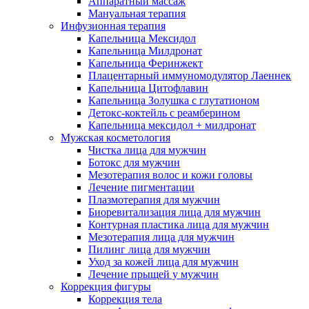
Аппаратный массаж
Мануальная терапия
Инфузионная терапия
Капельница Мексидол
Капельница Милдронат
Капельница Феринжект
Плацентарный иммуномодулятор Лаеннек
Капельница Цитофлавин
Капельница Золушка с глутатионом
Детокс-коктейль с реамберином
Капельница мексидол + милдронат
Мужская косметология
Чистка лица для мужчин
Ботокс для мужчин
Мезотерапия волос и кожи головы
Лечение пигментации
Плазмотерапия для мужчин
Биоревитализация лица для мужчин
Контурная пластика лица для мужчин
Мезотерапия лица для мужчин
Пилинг лица для мужчин
Уход за кожей лица для мужчин
Лечение прыщей у мужчин
Коррекция фигуры
Коррекция тела