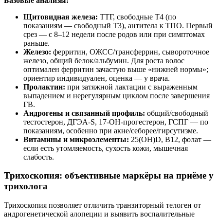
Базовые анализы:
Щитовидная железа:
ТТГ, свободные T4 (по
показаниям — свободный T3), антитела к ТПО. Первый
срез — с 8–12 недели после родов или при симптомах
раньше.
Железо:
ферритин, ОЖСС/трансферрин, сывороточное
железо, общий белок/альбумин. Для роста волос
оптимален ферритин зачастую выше «нижней нормы»;
ориентир индивидуален, оценка — у врача.
Пролактин:
при затяжной лактации с выраженным
выпадением и нерегулярным циклом после завершения
ГВ.
Андрогены и связанный профиль:
общий/свободный
тестостерон, ДГЭА-S, 17-ОН-прогестерон, ГСПГ — по
показаниям, особенно при акне/себорее/гирсутизме.
Витамины и микроэлементы:
25(ОН)D, В12, фолат —
если есть утомляемость, сухость кожи, мышечная
слабость.
Трихоскопия: объективные маркёры на приёме у
трихолога
Трихоскопия позволяет отличить транзиторный телоген от
андрогенетической алопеции и выявить воспалительные