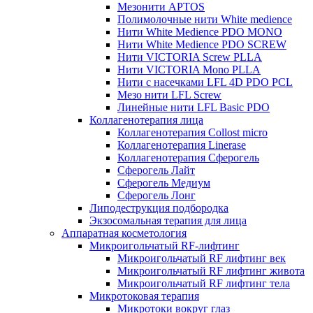
Мезонити APTOS
Полимолочные нити White medience
Нити White Medience PDO MONO
Нити White Medience PDO SCREW
Нити VICTORIA Screw PLLA
Нити VICTORIA Mono PLLA
Нити с насечками LFL 4D PDO PCL
Мезо нити LFL Screw
Линейные нити LFL Basic PDO
Коллагенотерапия лица
Коллагенотерапия Collost micro
Коллагенотерапия Linerase
Коллагенотерапия Сферогель
Сферогель Лайт
Сферогель Медиум
Сферогель Лонг
Липодеструкция подбородка
Экзосомальная терапия для лица
Аппаратная косметология
Микроигольчатый RF-лифтинг
Микроигольчатый RF лифтинг век
Микроигольчатый RF лифтинг живота
Микроигольчатый RF лифтинг тела
Микротоковая терапия
Микротоки вокруг глаз