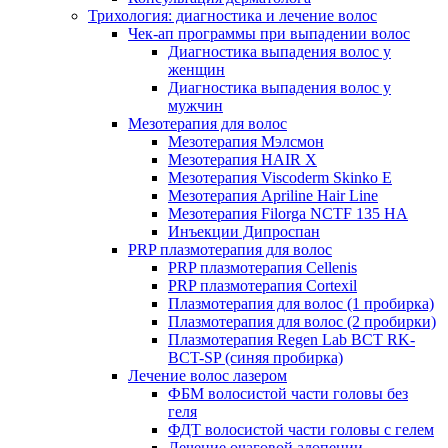
Трихология: диагностика и лечение волос
Чек-ап программы при выпадении волос
Диагностика выпадения волос у
женщин
Диагностика выпадения волос у
мужчин
Мезотерапия для волос
Мезотерапия Мэлсмон
Мезотерапия HAIR X
Мезотерапия Viscoderm Skinko E
Мезотерапия Apriline Hair Line
Мезотерапия Filorga NCTF 135 HA
Инъекции Дипроспан
PRP плазмотерапия для волос
PRP плазмотерапия Cellenis
PRP плазмотерапия Cortexil
Плазмотерапия для волос (1 пробирка)
Плазмотерапия для волос (2 пробирки)
Плазмотерапия Regen Lab BCT RK-
BCT-SP (синяя пробирка)
Лечение волос лазером
ФБМ волосистой части головы без
геля
ФДТ волосистой части головы с гелем
Лечение очаговой алопеции