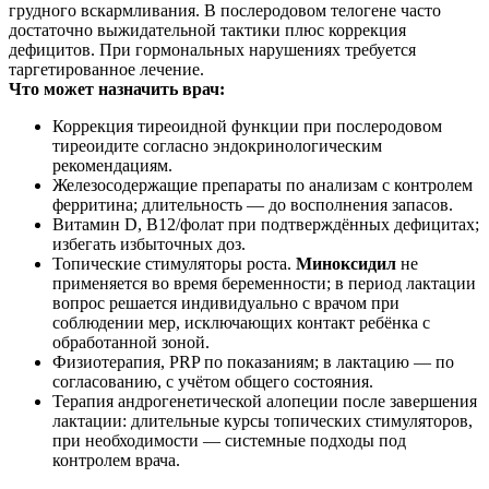
грудного вскармливания. В послеродовом телогене часто
достаточно выжидательной тактики плюс коррекция
дефицитов. При гормональных нарушениях требуется
таргетированное лечение.
Что может назначить врач:
Коррекция тиреоидной функции при послеродовом
тиреоидите согласно эндокринологическим
рекомендациям.
Железосодержащие препараты по анализам с контролем
ферритина; длительность — до восполнения запасов.
Витамин D, В12/фолат при подтверждённых дефицитах;
избегать избыточных доз.
Топические стимуляторы роста.
Миноксидил
не
применяется во время беременности; в период лактации
вопрос решается индивидуально с врачом при
соблюдении мер, исключающих контакт ребёнка с
обработанной зоной.
Физиотерапия, PRP по показаниям; в лактацию — по
согласованию, с учётом общего состояния.
Терапия андрогенетической алопеции после завершения
лактации: длительные курсы топических стимуляторов,
при необходимости — системные подходы под
контролем врача.