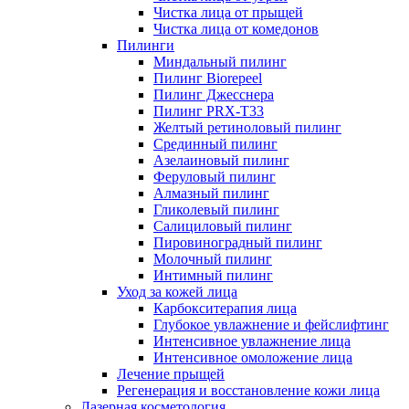
Чистка лица от прыщей
Чистка лица от комедонов
Пилинги
Миндальный пилинг
Пилинг Biorepeel
Пилинг Джесснера
Пилинг PRX-T33
Желтый ретиноловый пилинг
Срединный пилинг
Азелаиновый пилинг
Феруловый пилинг
Алмазный пилинг
Гликолевый пилинг
Салициловый пилинг
Пировиноградный пилинг
Молочный пилинг
Интимный пилинг
Уход за кожей лица
Карбокситерапия лица
Глубокое увлажнение и фейслифтинг
Интенсивное увлажнение лица
Интенсивное омоложение лица
Лечение прыщей
Регенерация и восстановление кожи лица
Лазерная косметология