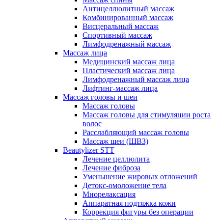
Антицеллюлитный массаж
Комбинированный массаж
Висцеральный массаж
Спортивный массаж
Лимфодренажный массаж
Массаж лица
Медицинский массаж лица
Пластический массаж лица
Лимфодренажный массаж лица
Лифтинг-массаж лица
Массаж головы и шеи
Массаж головы
Массаж головы для стимуляции роста
волос
Расслабляющий массаж головы
Массаж шеи (ШВЗ)
Beautylizer STT
Лечение целлюлита
Лечение фиброза
Уменьшение жировых отложений
Детокс-омоложение тела
Миорелаксация
Аппаратная подтяжка кожи
Коррекция фигуры без операции