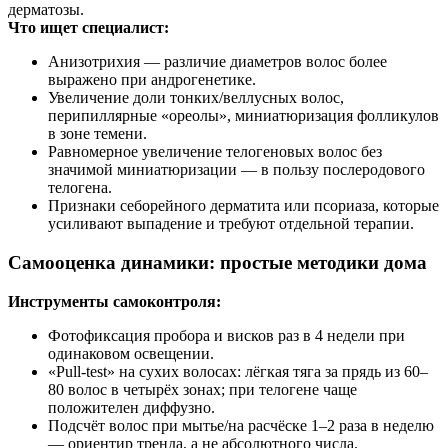
дерматозы.
Что ищет специалист:
Анизотрихия — различие диаметров волос более
выражено при андрогенетике.
Увеличение доли тонких/веллусных волос,
перипиллярные «ореолы», миниатюризация фолликулов
в зоне темени.
Равномерное увеличение телогеновых волос без
значимой миниатюризации — в пользу послеродового
телогена.
Признаки себорейного дерматита или псориаза, которые
усиливают выпадение и требуют отдельной терапии.
Самооценка динамики: простые методики дома
Инструменты самоконтроля:
Фотофиксация пробора и висков раз в 4 недели при
одинаковом освещении.
«Pull-test» на сухих волосах: лёгкая тяга за прядь из 60–
80 волос в четырёх зонах; при телогене чаще
положителен диффузно.
Подсчёт волос при мытье/на расчёске 1–2 раза в неделю
— ориентир тренда, а не абсолютного числа.