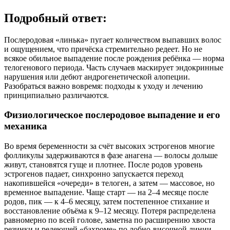
Подробный ответ:
Послеродовая «линька» пугает количеством выпавших волос
и ощущением, что причёска стремительно редеет. Но не
всякое обильное выпадение после рождения ребёнка — норма
телогенового периода. Часть случаев маскирует эндокринные
нарушения или дебют андрогенетической алопеции.
Разобраться важно вовремя: подходы к уходу и лечению
принципиально различаются.
Физиологическое послеродовое выпадение и его
механика
Во время беременности за счёт высоких эстрогенов многие
фолликулы задерживаются в фазе анагена — волосы дольше
живут, становятся гуще и плотнее. После родов уровень
эстрогенов падает, синхронно запускается переход
накопившейся «очереди» в телоген, а затем — массовое, но
временное выпадение. Чаще старт — на 2–4 месяце после
родов, пик — к 4–6 месяцу, затем постепенное стихание и
восстановление объёма к 9–12 месяцу. Потеря распределена
равномерно по всей голове, заметна по расширению хвоста
резинки и редеющей «бахроме» по лобно-височной линии,