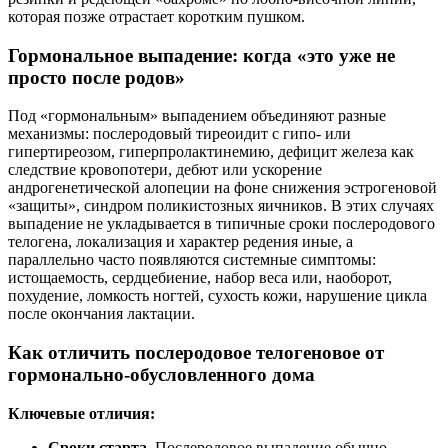
которая позже отрастает коротким пушком.
Гормональное выпадение: когда «это уже не
просто после родов»
Под «гормональным» выпадением объединяют разные
механизмы: послеродовый тиреоидит с гипо- или
гипертиреозом, гиперпролактинемию, дефицит железа как
следствие кровопотери, дебют или ускорение
андрогенетической алопеции на фоне снижения эстрогеновой
«защиты», синдром поликистозных яичников. В этих случаях
выпадение не укладывается в типичные сроки послеродового
телогена, локализация и характер редения иные, а
параллельно часто появляются системные симптомы:
истощаемость, сердцебиение, набор веса или, наоборот,
похудение, ломкость ногтей, сухость кожи, нарушение цикла
после окончания лактации.
Как отличить послеродовое телогеновое от
гормонально-обусловленного дома
Ключевые отличия:
Сроки старта.
Послеродовое выпадение обычно