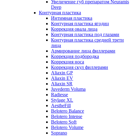
Увеличение губ препаратом Neuramis
Deep
Контурная пластика
Интимная пластика
Контурная пластика ягодиц
Коррекция овала лица
Контурная пластика под глазами
Контурная пластика средней трети
лица
Армирование лица филлерами
Коррекция подбородка
Коррекция носа
Коррекция скул филлерами
Aliaxin GP
Aliaxin EV
Aliaxin SR
Juvederm Voluma
Radiesse
Stylage XL
AestheFill
Belotero Balance
Belotero Intense
Belotero Soft
Belotero Volume
Soprano