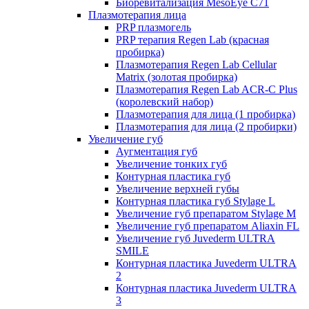
Биоревитализация MesoEye C71
Плазмотерапия лица
PRP плазмогель
PRP терапия Regen Lab (красная
пробирка)
Плазмотерапия Regen Lab Cellular
Matrix (золотая пробирка)
Плазмотерапия Regen Lab ACR-C Plus
(королевский набор)
Плазмотерапия для лица (1 пробирка)
Плазмотерапия для лица (2 пробирки)
Увеличение губ
Аугментация губ
Увеличение тонких губ
Контурная пластика губ
Увеличение верхней губы
Контурная пластика губ Stylage L
Увеличение губ препаратом Stylage M
Увеличение губ препаратом Aliaxin FL
Увеличение губ Juvederm ULTRA
SMILE
Контурная пластика Juvederm ULTRA
2
Контурная пластика Juvederm ULTRA
3