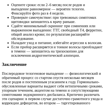
Оцените сроки: если 2–6 месяц после родов и
выпадение равномерное — вероятен телоген.
Фиксируйте фото раз в 4 недели.
Проверьте самочувствие: при тревожных симптомах
щитовидки запишитесь к врачу раньше.
Сдайте минимальный скрининг при сомнениях или
выраженном выпадении: ТТГ, свободный T4, ферритин,
общий анализ крови; по результатам расширяйте
обследование.
Наладьте уход и питание, избегайте агрессии к волосам.
Если пробор расширяется и тонкие волосы преобладают
в темени — запишитесь на трихоскопию для
исключения андрогенетической алопеции.
Заключение
Послеродовое телогеновое выпадение — физиологический и
обратимый процесс со стартом спустя несколько месяцев
после родов и постепенным угасанием к году. Гормонально-
обусловленные варианты выдают себя нетипичными сроками,
упорным течением, акцентом на темени и сопутствующими
симптомами эндокринного дисбаланса. Критично различать
эти сценарии: в первом случае достаточно грамотного ухода и
коррекции дефицитов, во втором — таргетированного