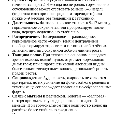
начинается через 2–4 месяца после родов; гормонально-
обусловленное может стартовать раньше 6–8 недель
(тиреотоксикоз при послеродовом тиреоидите) или
позже 6–9 месяцев без тенденции к затуханию.
Длительность.
Физиологическое стихает к 9–12 месяцу;
гормональное сохраняется или прогрессирует после
года, нередко медленно, но стабильно.
Распределение.
Послеродовое — равномерное;
гормональное часто «берёт» темя и центральный
пробор, формируя «просвет» и истончение без чётких
залысин, иногда с сохранной лобной линией роста.
Толщина волос.
При телогене в основном выпадают
зрелые волосы, новый пушок отрастает нормальным
диаметром; при андрогенетической алопеции видны
более тонкие «веллусные» волосы, разнокалиберность
прядей растёт.
Сопровождение.
Зуд, перхоть, жирность не являются
критерием, но их усиление на фоне стойкого редения в
темени чаще сопровождает гормонально-обусловленные
формы.
Связь с мытьём и расчёской.
Телоген — «залповая»
потеря при мытье и укладке; в покое выпадений
меньше. При гормональном типе количество волос на
расчёске более стабильно ежедневно.