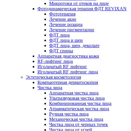
Микротоки от отеков на лице
Фотодинамическая терапия ФДТ REVIXAN
Фототерапия
Лечение акне
Лечение розацеа
Лечение пигментации
ФДТ лица
ФДТ лица и шеи
ФДТ лица, шеи, декольте
ФДТ спины
Аппаратная диагностика кожи
RF-лифтинг лица
Игольчатый RF лифтинг
Игольчатый RF лифтинг лица
Эстетическая косметология
Компьютерная дерматоскопия
Чистка лица
Аппаратная чистка лица
Ультразвуковая чистка лица
Комбинированная чистка лица
Атравматическая чистка лица
Ручная чистка лица
Механическая чистка лица
Чистка лица от черных точек
Чистка лица от угрей