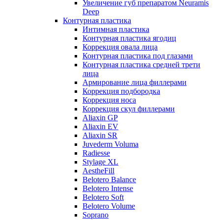
Увеличение губ препаратом Neuramis
Deep
Контурная пластика
Интимная пластика
Контурная пластика ягодиц
Коррекция овала лица
Контурная пластика под глазами
Контурная пластика средней трети
лица
Армирование лица филлерами
Коррекция подбородка
Коррекция носа
Коррекция скул филлерами
Aliaxin GP
Aliaxin EV
Aliaxin SR
Juvederm Voluma
Radiesse
Stylage XL
AestheFill
Belotero Balance
Belotero Intense
Belotero Soft
Belotero Volume
Soprano