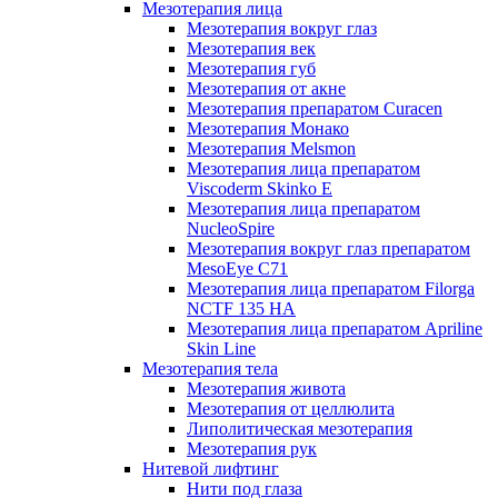
Мезотерапия лица
Мезотерапия вокруг глаз
Мезотерапия век
Мезотерапия губ
Мезотерапия от акне
Мезотерапия препаратом Curacen
Мезотерапия Монако
Мезотерапия Melsmon
Мезотерапия лица препаратом
Viscoderm Skinko E
Мезотерапия лица препаратом
NucleoSpire
Мезотерапия вокруг глаз препаратом
MesoEye С71
Мезотерапия лица препаратом Filorga
NCTF 135 HA
Мезотерапия лица препаратом Apriline
Skin Line
Мезотерапия тела
Мезотерапия живота
Мезотерапия от целлюлита
Липолитическая мезотерапия
Мезотерапия рук
Нитевой лифтинг
Нити под глаза