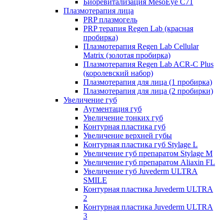
Биоревитализация MesoEye C71
Плазмотерапия лица
PRP плазмогель
PRP терапия Regen Lab (красная
пробирка)
Плазмотерапия Regen Lab Cellular
Matrix (золотая пробирка)
Плазмотерапия Regen Lab ACR-C Plus
(королевский набор)
Плазмотерапия для лица (1 пробирка)
Плазмотерапия для лица (2 пробирки)
Увеличение губ
Аугментация губ
Увеличение тонких губ
Контурная пластика губ
Увеличение верхней губы
Контурная пластика губ Stylage L
Увеличение губ препаратом Stylage M
Увеличение губ препаратом Aliaxin FL
Увеличение губ Juvederm ULTRA
SMILE
Контурная пластика Juvederm ULTRA
2
Контурная пластика Juvederm ULTRA
3