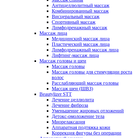
Антицеллюлитный массаж
Комбинированный массаж
Висцеральный массаж
Спортивный массаж
Лимфодренажный массаж
Массаж лица
Медицинский массаж лица
Пластический массаж лица
Лимфодренажный массаж лица
Лифтинг-массаж лица
Массаж головы и шеи
Массаж головы
Массаж головы для стимуляции роста
волос
Расслабляющий массаж головы
Массаж шеи (ШВЗ)
Beautylizer STT
Лечение целлюлита
Лечение фиброза
Уменьшение жировых отложений
Детокс-омоложение тела
Миорелаксация
Аппаратная подтяжка кожи
Коррекция фигуры без операции