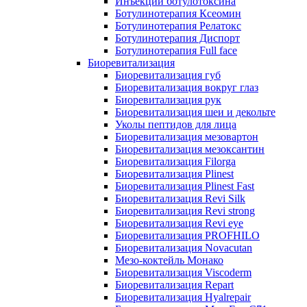
Инъекции ботулотоксина
Ботулинотерапия Ксеомин
Ботулинотерапия Релатокс
Ботулинотерапия Диспорт
Ботулинотерапия Full face
Биоревитализация
Биоревитализация губ
Биоревитализация вокруг глаз
Биоревитализация рук
Биоревитализация шеи и декольте
Уколы пептидов для лица
Биоревитализация мезовартон
Биоревитализация мезоксантин
Биоревитализация Filorga
Биоревитализация Plinest
Биоревитализация Plinest Fast
Биоревитализация Revi Silk
Биоревитализация Revi strong
Биоревитализация Revi eye
Биоревитализация PROFHILO
Биоревитализация Novacutan
Мезо-коктейль Монако
Биоревитализация Viscoderm
Биоревитализация Repart
Биоревитализация Hyalrepair