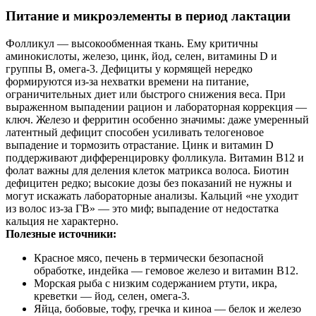
Питание и микроэлементы в период лактации
Фолликул — высокообменная ткань. Ему критичны
аминокислоты, железо, цинк, йод, селен, витамины D и
группы B, омега‑3. Дефициты у кормящей нередко
формируются из‑за нехватки времени на питание,
ограничительных диет или быстрого снижения веса. При
выраженном выпадении рацион и лабораторная коррекция —
ключ. Железо и ферритин особенно значимы: даже умеренный
латентный дефицит способен усиливать телогеновое
выпадение и тормозить отрастание. Цинк и витамин D
поддерживают дифференцировку фолликула. Витамин B12 и
фолат важны для деления клеток матрикса волоса. Биотин
дефицитен редко; высокие дозы без показаний не нужны и
могут искажать лабораторные анализы. Кальций «не уходит
из волос из‑за ГВ» — это миф; выпадение от недостатка
кальция не характерно.
Полезные источники:
Красное мясо, печень в термически безопасной
обработке, индейка — гемовое железо и витамин B12.
Морская рыба с низким содержанием ртути, икра,
креветки — йод, селен, омега‑3.
Яйца, бобовые, тофу, гречка и киноа — белок и железо