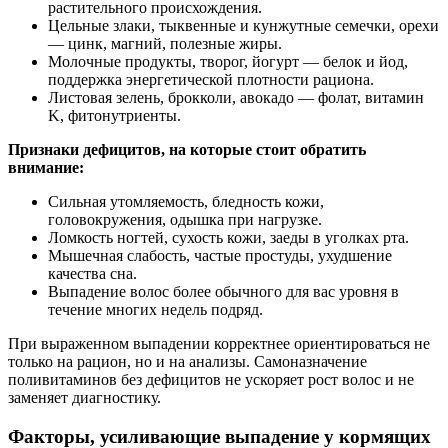
растительного происхождения.
Цельные злаки, тыквенные и кунжутные семечки, орехи
— цинк, магний, полезные жиры.
Молочные продукты, творог, йогурт — белок и йод,
поддержка энергетической плотности рациона.
Листовая зелень, брокколи, авокадо — фолат, витамин
K, фитонутриенты.
Признаки дефицитов, на которые стоит обратить
внимание:
Сильная утомляемость, бледность кожи,
головокружения, одышка при нагрузке.
Ломкость ногтей, сухость кожи, заеды в уголках рта.
Мышечная слабость, частые простуды, ухудшение
качества сна.
Выпадение волос более обычного для вас уровня в
течение многих недель подряд.
При выраженном выпадении корректнее ориентироваться не
только на рацион, но и на анализы. Самоназначение
поливитаминов без дефицитов не ускоряет рост волос и не
заменяет диагностику.
Факторы, усиливающие выпадение у кормящих