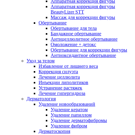
Аппаратная коррекция фигуры
Аппаратная коррекция фигуры
BeautyLizer STT
Массаж для коррекции фигуры
Обертывание
Обертывание для тела
Бандажное обертывание
Антицеллюлитное обертывание
Омоложение + детокс
Обертывание для коррекции фигуры
Антиоксидантное обертывание
Уход за телом
Избавление от лишнего веса
Коррекция силуэта
Лечение целлюлита
Инъекции липолитиков
Устранение растяжек
Лечение гипергидроза
Дерматология
Удаление новообразований
Удаление кератом
Удаление папиллом
Удаление дерматофибромы
Удаление фибром
Дерматоскопия