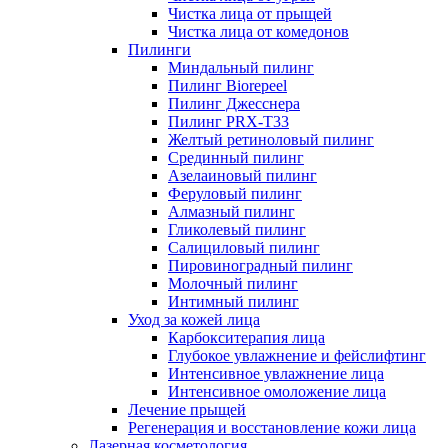
Чистка лица от прыщей
Чистка лица от комедонов
Пилинги
Миндальный пилинг
Пилинг Biorepeel
Пилинг Джесснера
Пилинг PRX-T33
Желтый ретиноловый пилинг
Срединный пилинг
Азелаиновый пилинг
Феруловый пилинг
Алмазный пилинг
Гликолевый пилинг
Салициловый пилинг
Пировиноградный пилинг
Молочный пилинг
Интимный пилинг
Уход за кожей лица
Карбокситерапия лица
Глубокое увлажнение и фейслифтинг
Интенсивное увлажнение лица
Интенсивное омоложение лица
Лечение прыщей
Регенерация и восстановление кожи лица
Лазерная косметология