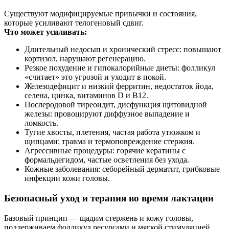
Существуют модифицируемые привычки и состояния,
которые усиливают телогеновый сдвиг.
Что может усиливать:
Длительный недосып и хронический стресс: повышают
кортизол, нарушают регенерацию.
Резкое похудение и гипокалорийные диеты: фолликул
«считает» это угрозой и уходит в покой.
Железодефицит и низкий ферритин, недостаток йода,
селена, цинка, витаминов D и B12.
Послеродовой тиреоидит, дисфункция щитовидной
железы: провоцируют диффузное выпадение и
ломкость.
Тугие хвосты, плетения, частая работа утюжком и
щипцами: травма и термоповреждение стержня.
Агрессивные процедуры: горячие кератины с
формальдегидом, частые осветления без ухода.
Кожные заболевания: себорейный дерматит, грибковые
инфекции кожи головы.
Безопасный уход и терапия во время лактации
Базовый принцип — щадим стержень и кожу головы,
поддерживаем фолликул ресурсами и мягкой стимуляцией.