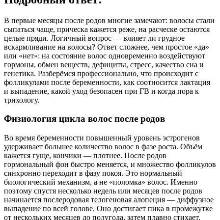
В первые месяцы после родов многие замечают: волосы стали
сыпаться чаще, прическа кажется реже, на расческе остаются
целые пряди. Логичный вопрос — влияет ли грудное
вскармливание на волосы? Ответ сложнее, чем простое «да»
или «нет»: на состояние волос одновременно воздействуют
гормоны, обмен веществ, дефициты, стресс, качество сна и
генетика. Разберёмся профессионально, что происходит с
фолликулами после беременности, как соотносится лактация
и выпадение, какой уход безопасен при ГВ и когда пора к
трихологу.
Физиология цикла волос после родов
Во время беременности повышенный уровень эстрогенов
удерживает большее количество волос в фазе роста. Объём
кажется гуще, кончики — плотнее. После родов
гормональный фон быстро меняется, и множество фолликулов
синхронно переходит в фазу покоя. Это нормальный
биологический механизм, а не «поломка» волос. Именно
поэтому спустя несколько недель или месяцев после родов
начинается послеродовая телогеновая алопеция — диффузное
выпадение по всей голове. Оно достигает пика в промежутке
от нескольких месяцев до полугода, затем плавно стихает.