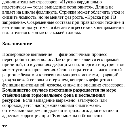
дополнительных стрессоров. «Нужно кардинально
подстричься — тогда выпадение остановится». Длина не
влияет на циклы фолликула. Стрижка может облегчить уход и
снизить ломкость, но не меняет фаз роста. «Краска при ГВ
запрещена». Современные составы при правильной технике и
вентиляции допустимы; избегайте агрессивных выпрямлений
и длительного контакта с кожей головы.
Заключение
Послеродовое выпадение — физиологичный процесс
перестройки цикла волос. Лактация не является его прямой
причиной, но в условиях дефицита сна, энергии и нутриентов
может усилить проявления. Основа стратегии — адекватный
рацион с белком и ключевыми микроэлементами, щадящий
уход за кожей головы и стержнем, контроль дефицитов и
функции щитовидной железы, снижение внешних стрессоров.
Большинство случаев постепенно разрешается по мере
стабилизации гормонального фона и восполнения
ресурсов
. Если выпадение выражено, затянулось или
сопровождается настораживающими симптомами,
оптимально вовремя подключить трихолога: диагностика и
адресная коррекция при ГВ возможны и безопасны.