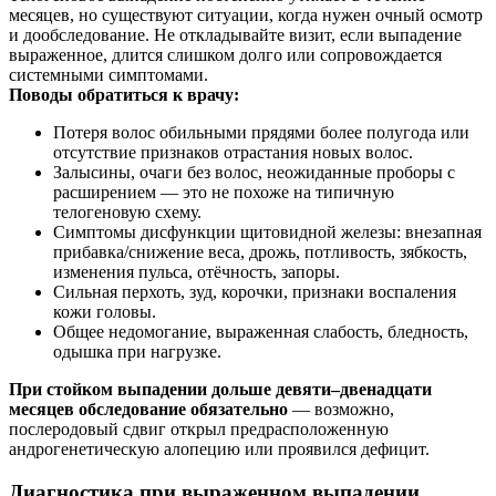
месяцев, но существуют ситуации, когда нужен очный осмотр
и дообследование. Не откладывайте визит, если выпадение
выраженное, длится слишком долго или сопровождается
системными симптомами.
Поводы обратиться к врачу:
Потеря волос обильными прядями более полугода или
отсутствие признаков отрастания новых волос.
Залысины, очаги без волос, неожиданные проборы с
расширением — это не похоже на типичную
телогеновую схему.
Симптомы дисфункции щитовидной железы: внезапная
прибавка/снижение веса, дрожь, потливость, зябкость,
изменения пульса, отёчность, запоры.
Сильная перхоть, зуд, корочки, признаки воспаления
кожи головы.
Общее недомогание, выраженная слабость, бледность,
одышка при нагрузке.
При стойком выпадении дольше девяти–двенадцати
месяцев обследование обязательно
— возможно,
послеродовый сдвиг открыл предрасположенную
андрогенетическую алопецию или проявился дефицит.
Диагностика при выраженном выпадении