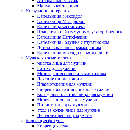
Аппаратный массаж
Мануальная терапия
Инфузионная терапия
Капельница Мексидол
Капельница Милдронат
Капельница Феринжект
Плацентарный иммуномодулятор Лаеннек
Капельница Цитофлавин
Капельница Золушка с глутатионом
Детокс-коктейль с реамберином
Капельница мексидол + милдронат
Мужская косметология
Чистка лица для мужчин
Ботокс для мужчин
Мезотерапия волос и кожи головы
Лечение пигментации
Плазмотерапия для мужчин
Биоревитализация лица для мужчин
Контурная пластика лица для мужчин
Мезотерапия лица для мужчин
Пилинг лица для мужчин
Уход за кожей лица для мужчин
Лечение прыщей у мужчин
Коррекция фигуры
Коррекция тела