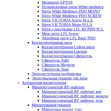
Мезонити APTOS
Полимолочные нити White medience
Нити White Medience PDO MONO
Нити White Medience PDO SCREW
Нити VICTORIA Screw PLLA
Нити VICTORIA Mono PLLA
Нити с насечками LFL 4D PDO PCL
Мезо нити LFL Screw
Линейные нити LFL Basic PDO
Коллагенотерапия лица
Коллагенотерапия Collost micro
Коллагенотерапия Linerase
Коллагенотерапия Сферогель
Сферогель Лайт
Сферогель Медиум
Сферогель Лонг
Липодеструкция подбородка
Экзосомальная терапия для лица
Аппаратная косметология
Микроигольчатый RF-лифтинг
Микроигольчатый RF лифтинг век
Микроигольчатый RF лифтинг живота
Микроигольчатый RF лифтинг тела
Микротоковая терапия
Микротоки вокруг глаз