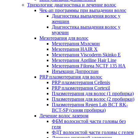
Трихология: диагностика и лечение волос
Чек-ап программы при выпадении волос
Диагностика выпадения волос у
женщин
Диагностика выпадения волос у
мужчин
Мезотерапия для волос
Мезотерапия Мэлсмон
Мезотерапия HAIR X
Мезотерапия Viscoderm Skinko E
Мезотерапия Apriline Hair Line
Мезотерапия Filorga NCTF 135 HA
Инъекции Дипроспан
PRP плазмотерапия для волос
PRP плазмотерапия Cellenis
PRP плазмотерапия Cortexil
Плазмотерапия для волос (1 пробирка)
Плазмотерапия для волос (2 пробирки)
Плазмотерапия Regen Lab BCT RK-
BCT-SP (синяя пробирка)
Лечение волос лазером
ФБМ волосистой части головы без
геля
ФДТ волосистой части головы с гелем
Лечение очаговой алопеции