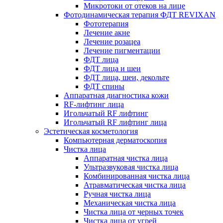
Микротоки от отеков на лице
Фотодинамическая терапия ФДТ REVIXAN
Фототерапия
Лечение акне
Лечение розацеа
Лечение пигментации
ФДТ лица
ФДТ лица и шеи
ФДТ лица, шеи, декольте
ФДТ спины
Аппаратная диагностика кожи
RF-лифтинг лица
Игольчатый RF лифтинг
Игольчатый RF лифтинг лица
Эстетическая косметология
Компьютерная дерматоскопия
Чистка лица
Аппаратная чистка лица
Ультразвуковая чистка лица
Комбинированная чистка лица
Атравматическая чистка лица
Ручная чистка лица
Механическая чистка лица
Чистка лица от черных точек
Чистка лица от угрей