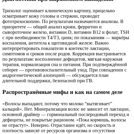
Трихолог оценивает клиническую картину, прицельно
осматривает кожу головы и стержни, проводит
фототрихоскопию. По результатам назначаются анализы. В
приоритете — общий анализ крови, ферритин и
сывороточное железо, витамин D, витамин B12 и фолат, TSH
с при необходимости Т4/Т3, цинк; по показаниям — маркёры
воспаления, антитела к щитовидной железе. Важно
интерпретировать показатели в контексте лактации,
симптомов и сроков после родов. Коррекция выстраивается
по результатам: восполнение дефицитов, мягкая наружная
терапия, нормализация сна и питания. При подтверждённой
себорее — противовоспалительный уход. При совпадении с
андрогенетической алопецией — обсуждается план
длительной поддержки, безопасной при ГВ.
Распространённые мифы и как на самом деле
«Волосы выпадают, потому что молоко “вытягивает”
кальций». Нет. Минерализация волос не зависит от лактации,
основной драйвер — гормональный послеродовый переход и
дефициты, не покрытые рационом. «Пока кормишь, волосы
не отрастут». Неверно. Отрастание идёт, но скорость и
плотность зависят от ресурсов организма и отсутствия