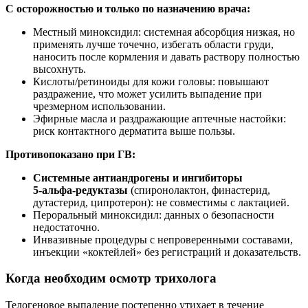
С осторожностью и только по назначению врача:
Местный миноксидил: системная абсорбция низкая, но
применять лучше точечно, избегать области груди,
наносить после кормления и давать раствору полностью
высохнуть.
Кислоты/ретиноиды для кожи головы: повышают
раздражение, что может усилить выпадение при
чрезмерном использовании.
Эфирные масла и раздражающие аптечные настойки:
риск контактного дерматита выше пользы.
Противопоказано при ГВ:
Системные антиандрогены и ингибиторы
5‑альфа‑редуктазы
(спиронолактон, финастерид,
дутастерид, ципротерон): не совместимы с лактацией.
Пероральный миноксидил: данных о безопасности
недостаточно.
Инвазивные процедуры с непроверенными составами,
инъекции «коктейлей» без регистраций и доказательств.
Когда необходим осмотр трихолога
Телогеновое выпадение постепенно утихает в течение