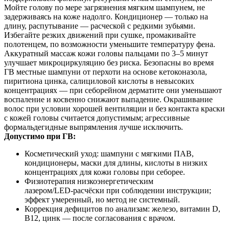
Мойте голову по мере загрязнения мягким шампунем, не
задерживаясь на коже надолго. Кондиционер — только на
длину, распутывание — расческой с редкими зубьями.
Избегайте резких движений при сушке, промакивайте
полотенцем, по возможности уменьшите температуру фена.
Аккуратный массаж кожи головы пальцами по 3–5 минут
улучшает микроциркуляцию без риска. Безопасны во время
ГВ местные шампуни от перхоти на основе кетоконазола,
пиритиона цинка, салициловой кислоты в невысоких
концентрациях — при себорейном дерматите они уменьшают
воспаление и косвенно снижают выпадение. Окрашивание
волос при условии хорошей вентиляции и без контакта краски
с кожей головы считается допустимым; агрессивные
формальдегидные выпрямления лучше исключить.
Допустимо при ГВ:
Косметический уход: шампуни с мягкими ПАВ,
кондиционеры, маски для длины, кислоты в низких
концентрациях для кожи головы при себорее.
Физиотерапия низкоэнергетическим
лазером/LED‑расчёски при соблюдении инструкции;
эффект умеренный, но метод не системный.
Коррекция дефицитов по анализам: железо, витамин D,
B12, цинк — после согласования с врачом.