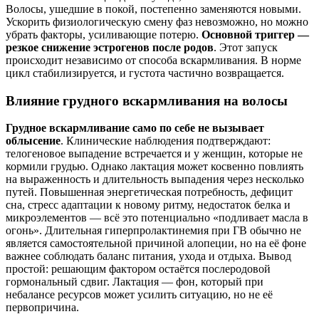
Волосы, ушедшие в покой, постепенно заменяются новыми.
Ускорить физиологическую смену фаз невозможно, но можно
убрать факторы, усиливающие потерю.
Основной триггер —
резкое снижение эстрогенов после родов
. Этот запуск
происходит независимо от способа вскармливания. В норме
цикл стабилизируется, и густота частично возвращается.
Влияние грудного вскармливания на волосы
Грудное вскармливание само по себе не вызывает
облысение
. Клинические наблюдения подтверждают:
телогеновое выпадение встречается и у женщин, которые не
кормили грудью. Однако лактация может косвенно повлиять
на выраженность и длительность выпадения через несколько
путей. Повышенная энергетическая потребность, дефицит
сна, стресс адаптации к новому ритму, недостаток белка и
микроэлементов — всё это потенциально «подливает масла в
огонь». Длительная гиперпролактинемия при ГВ обычно не
является самостоятельной причиной алопеции, но на её фоне
важнее соблюдать баланс питания, ухода и отдыха. Вывод
простой: решающим фактором остаётся послеродовой
гормональный сдвиг. Лактация — фон, который при
небалансе ресурсов может усилить ситуацию, но не её
первопричина.