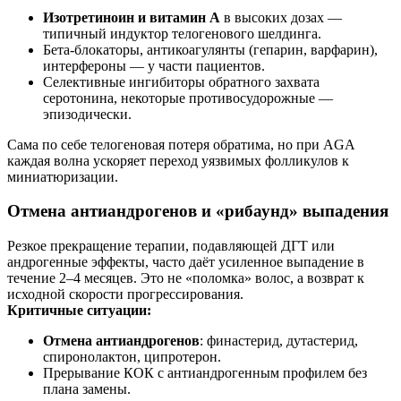
Изотретиноин и витамин А
в высоких дозах —
типичный индуктор телогенового шелдинга.
Бета-блокаторы, антикоагулянты (гепарин, варфарин),
интерфероны — у части пациентов.
Селективные ингибиторы обратного захвата
серотонина, некоторые противосудорожные —
эпизодически.
Сама по себе телогеновая потеря обратима, но при AGA
каждая волна ускоряет переход уязвимых фолликулов к
миниатюризации.
Отмена антиандрогенов и «рибаунд» выпадения
Резкое прекращение терапии, подавляющей ДГТ или
андрогенные эффекты, часто даёт усиленное выпадение в
течение 2–4 месяцев. Это не «поломка» волос, а возврат к
исходной скорости прогрессирования.
Критичные ситуации:
Отмена антиандрогенов
: финастерид, дутастерид,
спиронолактон, ципротерон.
Прерывание КОК с антиандрогенным профилем без
плана замены.