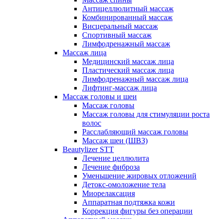
Антицеллюлитный массаж
Комбинированный массаж
Висцеральный массаж
Спортивный массаж
Лимфодренажный массаж
Массаж лица
Медицинский массаж лица
Пластический массаж лица
Лимфодренажный массаж лица
Лифтинг-массаж лица
Массаж головы и шеи
Массаж головы
Массаж головы для стимуляции роста
волос
Расслабляющий массаж головы
Массаж шеи (ШВЗ)
Beautylizer STT
Лечение целлюлита
Лечение фиброза
Уменьшение жировых отложений
Детокс-омоложение тела
Миорелаксация
Аппаратная подтяжка кожи
Коррекция фигуры без операции