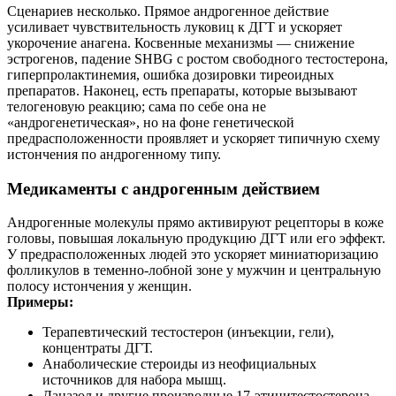
Сценариев несколько. Прямое андрогенное действие
усиливает чувствительность луковиц к ДГТ и ускоряет
укорочение анагена. Косвенные механизмы — снижение
эстрогенов, падение SHBG с ростом свободного тестостерона,
гиперпролактинемия, ошибка дозировки тиреоидных
препаратов. Наконец, есть препараты, которые вызывают
телогеновую реакцию; сама по себе она не
«андрогенетическая», но на фоне генетической
предрасположенности проявляет и ускоряет типичную схему
истончения по андрогенному типу.
Медикаменты с андрогенным действием
Андрогенные молекулы прямо активируют рецепторы в коже
головы, повышая локальную продукцию ДГТ или его эффект.
У предрасположенных людей это ускоряет миниатюризацию
фолликулов в теменно-лобной зоне у мужчин и центральную
полосу истончения у женщин.
Примеры:
Терапевтический тестостерон (инъекции, гели),
концентраты ДГТ.
Анаболические стероиды из неофициальных
источников для набора мышц.
Даназол и другие производные 17-этинитестостерона.