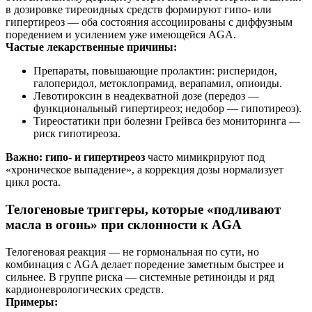
в дозировке тиреоидных средств формируют гипо- или
гипертиреоз — оба состояния ассоциированы с диффузным
поредением и усилением уже имеющейся AGA.
Частые лекарственные причины:
Препараты, повышающие пролактин: рисперидон,
галоперидол, метоклопрамид, верапамил, опиоиды.
Левотироксин в неадекватной дозе (передоз —
функциональный гипертиреоз; недобор — гипотиреоз).
Тиреостатики при болезни Грейвса без мониторинга —
риск гипотиреоза.
Важно:
гипо- и гипертиреоз
часто мимикрируют под
«хроническое выпадение», а коррекция дозы нормализует
цикл роста.
Телогеновые триггеры, которые «подливают
масла в огонь» при склонности к AGA
Телогеновая реакция — не гормональная по сути, но
комбинация с AGA делает поредение заметным быстрее и
сильнее. В группе риска — системные ретиноиды и ряд
кардионеврологических средств.
Примеры: