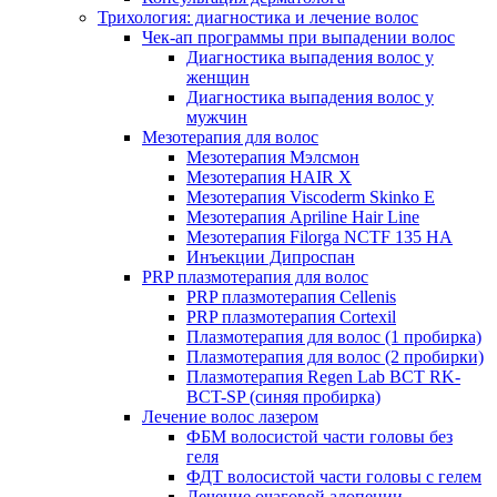
Трихология: диагностика и лечение волос
Чек-ап программы при выпадении волос
Диагностика выпадения волос у
женщин
Диагностика выпадения волос у
мужчин
Мезотерапия для волос
Мезотерапия Мэлсмон
Мезотерапия HAIR X
Мезотерапия Viscoderm Skinko E
Мезотерапия Apriline Hair Line
Мезотерапия Filorga NCTF 135 HA
Инъекции Дипроспан
PRP плазмотерапия для волос
PRP плазмотерапия Cellenis
PRP плазмотерапия Cortexil
Плазмотерапия для волос (1 пробирка)
Плазмотерапия для волос (2 пробирки)
Плазмотерапия Regen Lab BCT RK-
BCT-SP (синяя пробирка)
Лечение волос лазером
ФБМ волосистой части головы без
геля
ФДТ волосистой части головы с гелем
Лечение очаговой алопеции