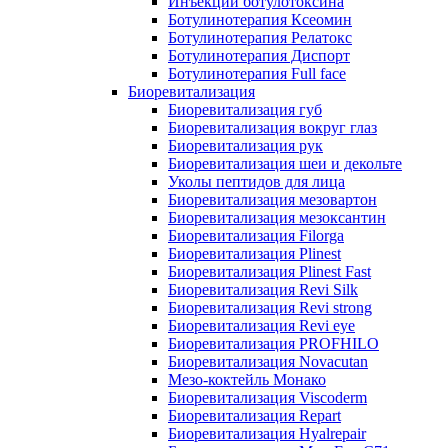
Инъекции ботулотоксина
Ботулинотерапия Ксеомин
Ботулинотерапия Релатокс
Ботулинотерапия Диспорт
Ботулинотерапия Full face
Биоревитализация
Биоревитализация губ
Биоревитализация вокруг глаз
Биоревитализация рук
Биоревитализация шеи и декольте
Уколы пептидов для лица
Биоревитализация мезовартон
Биоревитализация мезоксантин
Биоревитализация Filorga
Биоревитализация Plinest
Биоревитализация Plinest Fast
Биоревитализация Revi Silk
Биоревитализация Revi strong
Биоревитализация Revi eye
Биоревитализация PROFHILO
Биоревитализация Novacutan
Мезо-коктейль Монако
Биоревитализация Viscoderm
Биоревитализация Repart
Биоревитализация Hyalrepair