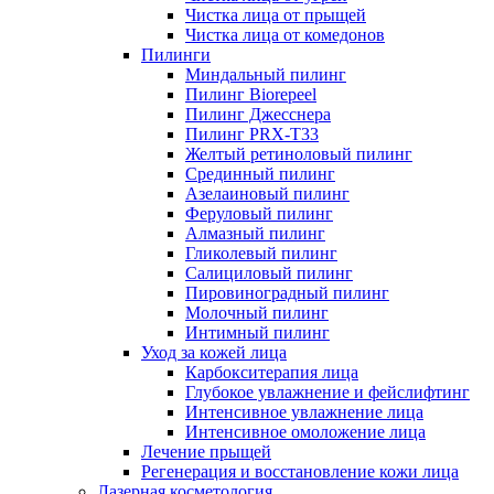
Чистка лица от прыщей
Чистка лица от комедонов
Пилинги
Миндальный пилинг
Пилинг Biorepeel
Пилинг Джесснера
Пилинг PRX-T33
Желтый ретиноловый пилинг
Срединный пилинг
Азелаиновый пилинг
Феруловый пилинг
Алмазный пилинг
Гликолевый пилинг
Салициловый пилинг
Пировиноградный пилинг
Молочный пилинг
Интимный пилинг
Уход за кожей лица
Карбокситерапия лица
Глубокое увлажнение и фейслифтинг
Интенсивное увлажнение лица
Интенсивное омоложение лица
Лечение прыщей
Регенерация и восстановление кожи лица
Лазерная косметология