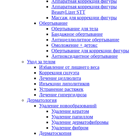
Аппаратная коррекция фигуры
Аппаратная коррекция фигуры
BeautyLizer STT
Массаж для коррекции фигуры
Обертывание
Обертывание для тела
Бандажное обертывание
Антицеллюлитное обертывание
Омоложение + детокс
Обертывание для коррекции фигуры
Антиоксидантное обертывание
Уход за телом
Избавление от лишнего веса
Коррекция силуэта
Лечение целлюлита
Инъекции липолитиков
Устранение растяжек
Лечение гипергидроза
Дерматология
Удаление новообразований
Удаление кератом
Удаление папиллом
Удаление дерматофибромы
Удаление фибром
Дерматоскопия