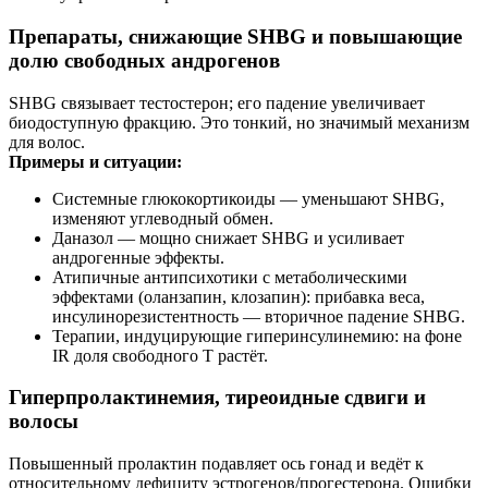
Препараты, снижающие SHBG и повышающие
долю свободных андрогенов
SHBG связывает тестостерон; его падение увеличивает
биодоступную фракцию. Это тонкий, но значимый механизм
для волос.
Примеры и ситуации:
Системные глюкокортикоиды — уменьшают SHBG,
изменяют углеводный обмен.
Даназол — мощно снижает SHBG и усиливает
андрогенные эффекты.
Атипичные антипсихотики с метаболическими
эффектами (оланзапин, клозапин): прибавка веса,
инсулинорезистентность — вторичное падение SHBG.
Терапии, индуцирующие гиперинсулинемию: на фоне
IR доля свободного Т растёт.
Гиперпролактинемия, тиреоидные сдвиги и
волосы
Повышенный пролактин подавляет ось гонад и ведёт к
относительному дефициту эстрогенов/прогестерона. Ошибки