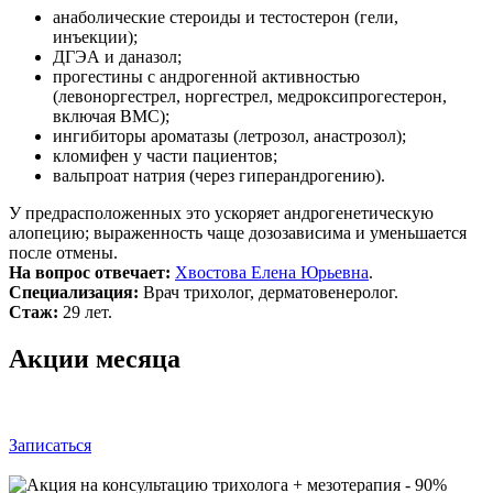
анаболические стероиды и тестостерон (гели,
инъекции);
ДГЭА и даназол;
прогестины с андрогенной активностью
(левоноргестрел, норгестрел, медроксипрогестерон,
включая ВМС);
ингибиторы ароматазы (летрозол, анастрозол);
кломифен у части пациентов;
вальпроат натрия (через гиперандрогению).
У предрасположенных это ускоряет андрогенетическую
алопецию; выраженность чаще дозозависима и уменьшается
после отмены.
На вопрос отвечает:
Хвостова Елена Юрьевна
.
Специализация:
Врач трихолог, дерматовенеролог.
Стаж:
29 лет.
Акции месяца
Записаться