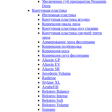
Увеличение губ препаратом Neuramis
Deep
Контурная пластика
Интимная пластика
Контурная пластика ягодиц
Коррекция овала лица
Контурная пластика под глазами
Контурная пластика средней трети
лица
Армирование лица филлерами
Коррекция подбородка
Коррекция носа
Коррекция скул филлерами
Aliaxin GP
Aliaxin EV
Aliaxin SR
Juvederm Voluma
Radiesse
Stylage XL
AestheFill
Belotero Balance
Belotero Intense
Belotero Soft
Belotero Volume
Soprano