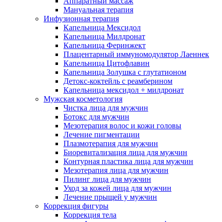
Аппаратный массаж
Мануальная терапия
Инфузионная терапия
Капельница Мексидол
Капельница Милдронат
Капельница Феринжект
Плацентарный иммуномодулятор Лаеннек
Капельница Цитофлавин
Капельница Золушка с глутатионом
Детокс-коктейль с реамберином
Капельница мексидол + милдронат
Мужская косметология
Чистка лица для мужчин
Ботокс для мужчин
Мезотерапия волос и кожи головы
Лечение пигментации
Плазмотерапия для мужчин
Биоревитализация лица для мужчин
Контурная пластика лица для мужчин
Мезотерапия лица для мужчин
Пилинг лица для мужчин
Уход за кожей лица для мужчин
Лечение прыщей у мужчин
Коррекция фигуры
Коррекция тела