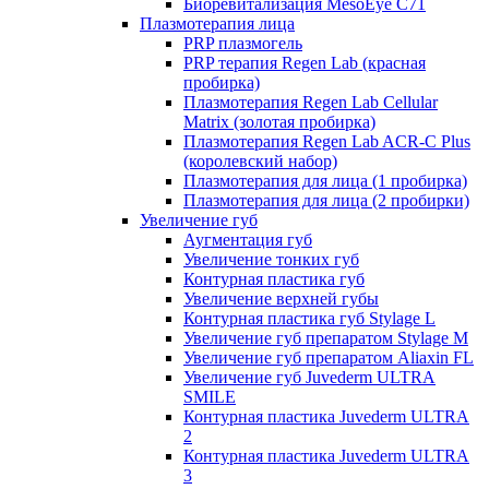
Биоревитализация MesoEye C71
Плазмотерапия лица
PRP плазмогель
PRP терапия Regen Lab (красная
пробирка)
Плазмотерапия Regen Lab Cellular
Matrix (золотая пробирка)
Плазмотерапия Regen Lab ACR-C Plus
(королевский набор)
Плазмотерапия для лица (1 пробирка)
Плазмотерапия для лица (2 пробирки)
Увеличение губ
Аугментация губ
Увеличение тонких губ
Контурная пластика губ
Увеличение верхней губы
Контурная пластика губ Stylage L
Увеличение губ препаратом Stylage M
Увеличение губ препаратом Aliaxin FL
Увеличение губ Juvederm ULTRA
SMILE
Контурная пластика Juvederm ULTRA
2
Контурная пластика Juvederm ULTRA
3