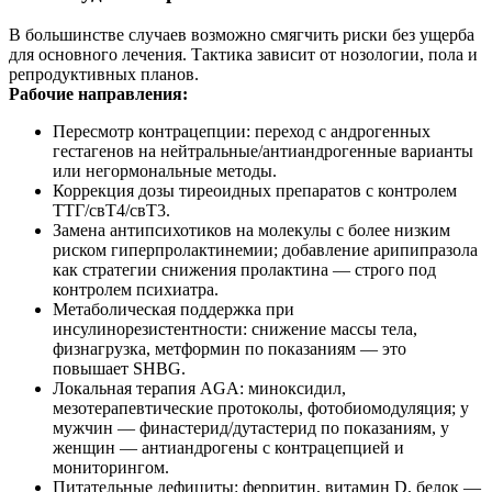
В большинстве случаев возможно смягчить риски без ущерба
для основного лечения. Тактика зависит от нозологии, пола и
репродуктивных планов.
Рабочие направления:
Пересмотр контрацепции: переход с андрогенных
гестагенов на нейтральные/антиандрогенные варианты
или негормональные методы.
Коррекция дозы тиреоидных препаратов с контролем
ТТГ/свТ4/свТ3.
Замена антипсихотиков на молекулы с более низким
риском гиперпролактинемии; добавление арипипразола
как стратегии снижения пролактина — строго под
контролем психиатра.
Метаболическая поддержка при
инсулинорезистентности: снижение массы тела,
физнагрузка, метформин по показаниям — это
повышает SHBG.
Локальная терапия AGA: миноксидил,
мезотерапевтические протоколы, фотобиомодуляция; у
мужчин — финастерид/дутастерид по показаниям, у
женщин — антиандрогены с контрацепцией и
мониторингом.
Питательные дефициты: ферритин, витамин D, белок —