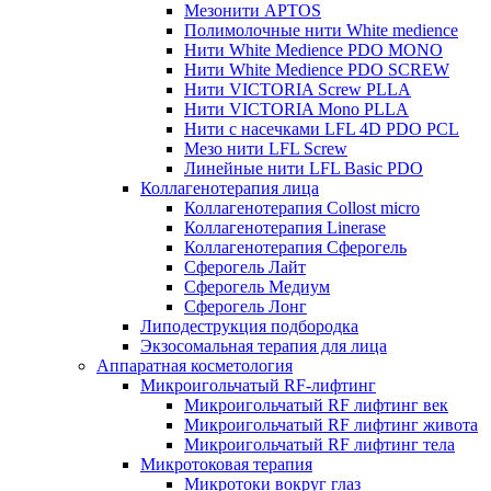
Мезонити APTOS
Полимолочные нити White medience
Нити White Medience PDO MONO
Нити White Medience PDO SCREW
Нити VICTORIA Screw PLLA
Нити VICTORIA Mono PLLA
Нити с насечками LFL 4D PDO PCL
Мезо нити LFL Screw
Линейные нити LFL Basic PDO
Коллагенотерапия лица
Коллагенотерапия Collost micro
Коллагенотерапия Linerase
Коллагенотерапия Сферогель
Сферогель Лайт
Сферогель Медиум
Сферогель Лонг
Липодеструкция подбородка
Экзосомальная терапия для лица
Аппаратная косметология
Микроигольчатый RF-лифтинг
Микроигольчатый RF лифтинг век
Микроигольчатый RF лифтинг живота
Микроигольчатый RF лифтинг тела
Микротоковая терапия
Микротоки вокруг глаз