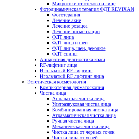
Микротоки от отеков на лице
Фотодинамическая терапия ФДТ REVIXAN
Фототерапия
Лечение акне
Лечение розацеа
Лечение пигментации
ФДТ лица
ФДТ лица и шеи
ФДТ лица, шеи, декольте
ФДТ спины
Аппаратная диагностика кожи
RF-лифтинг лица
Игольчатый RF лифтинг
Игольчатый RF лифтинг лица
Эстетическая косметология
Компьютерная дерматоскопия
Чистка лица
Аппаратная чистка лица
Ультразвуковая чистка лица
Комбинированная чистка лица
Атравматическая чистка лица
Ручная чистка лица
Механическая чистка лица
Чистка лица от черных точек
Чистка лица от угрей