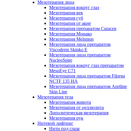
Мезотерапия лица
Мезотерапия вокруг глаз
Мезотерапия век
Мезотерапия губ
Мезотерапия от акне
Мезотерапия препаратом Curacen
Мезотерапия Монако
Мезотерапия Melsmon
Мезотерапия лица препаратом
Viscoderm Skinko E
Мезотерапия лица препаратом
NucleoSpire
Мезотерапия вокруг глаз препаратом
MesoEye С71
Мезотерапия лица препаратом Filorga
NCTF 135 HA
Мезотерапия лица препаратом Apriline
Skin Line
Мезотерапия тела
Мезотерапия живота
Мезотерапия от целлюлита
Липолитическая мезотерапия
Мезотерапия рук
Нитевой лифтинг
Нити под глаза