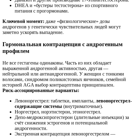
DHEA и «бустеры тестостерона» из спортивного
питания с прогормонами.
Ключевой момент:
даже «физиологические» дозы
андрогенов у генетически чувствительных людей могут
заметно ускорять выпадение.
Гормональная контрацепция с андрогенным
профилем
Не все гестагены одинаковы. Часть из них обладает
выраженной андрогенной активностью, другая —
нейтральной или антиандрогенной. У женщин с тонкими
волосами, синдромом поликистозных яичников, семейной
историей AGA выбор контрацептива принципиален.
Риск-ассоциированные варианты:
Левоноргестрел: таблетки, импланты,
левоноргестрел-
содержащие системы
(внутриматочные).
Норгестрел, норэтистерон, этоногестрел.
Депо-медроксипрогестерон (длительные инъекции) за
счёт снижения эстрогенов и потенциальной
андрогенности.
Экстренная контрацепция левоноргестрелом —