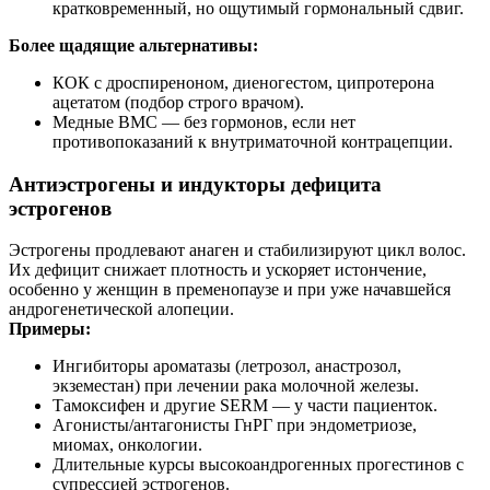
кратковременный, но ощутимый гормональный сдвиг.
Более щадящие альтернативы:
КОК с дроспиреноном, диеногестом, ципротерона
ацетатом (подбор строго врачом).
Медные ВМС — без гормонов, если нет
противопоказаний к внутриматочной контрацепции.
Антиэстрогены и индукторы дефицита
эстрогенов
Эстрогены продлевают анаген и стабилизируют цикл волос.
Их дефицит снижает плотность и ускоряет истончение,
особенно у женщин в пременопаузе и при уже начавшейся
андрогенетической алопеции.
Примеры:
Ингибиторы ароматазы (летрозол, анастрозол,
экземестан) при лечении рака молочной железы.
Тамоксифен и другие SERM — у части пациенток.
Агонисты/антагонисты ГнРГ при эндометриозе,
миомах, онкологии.
Длительные курсы высокоандрогенных прогестинов с
супрессией эстрогенов.