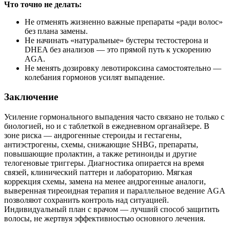
Что точно не делать:
Не отменять жизненно важные препараты «ради волос»
без плана замены.
Не начинать «натуральные» бустеры тестостерона и
DHEA без анализов — это прямой путь к ускорению
AGA.
Не менять дозировку левотироксина самостоятельно —
колебания гормонов усилят выпадение.
Заключение
Усиление гормонального выпадения часто связано не только с
биологией, но и с таблеткой в ежедневном органайзере. В
зоне риска — андрогенные стероиды и гестагены,
антиэстрогены, схемы, снижающие SHBG, препараты,
повышающие пролактин, а также ретиноиды и другие
телогеновые триггеры. Диагностика опирается на время
связей, клинический паттерн и лабораторию. Мягкая
коррекция схемы, замена на менее андрогенные аналоги,
выверенная тиреоидная терапия и параллельное ведение AGA
позволяют сохранить контроль над ситуацией.
Индивидуальный план с врачом — лучший способ защитить
волосы, не жертвуя эффективностью основного лечения.