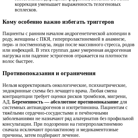
коррекция уменьшает выраженность телогеновых
всплесков.
Кому особенно важно избегать триггеров
Пациенты с ранним началом андрогенетической алопеции в
роду, женщины с ПКЯ, гиперпролактинемией в анамнезе,
пери- и постменопауза, люди после массивного стресса, родов
или инфекций. В этих группах даже умеренная андрогенная
нагрузка или падение эстрогенов отражается на плотности
волос быстрее.
Противопоказания и ограничения
Нельзя корректировать онкологические, психиатрические,
эндокринные схемы без лечащего врача. Любая смена
контрацепции требует оценки рисков тромбозов, мигрени,
АД.
Беременность — абсолютное противопоказание
для
системных антиандрогенов и изотретиноина. Пациентам с
тяжёлыми сердечно‑сосудистыми и печёночными
заболеваниями не назначают ряд альтернатив без профильной
консультации. При подозрении на гиперпролактинемию
сначала исключают пролактиному и медикаментозные
причины, затем подбирают лечение.