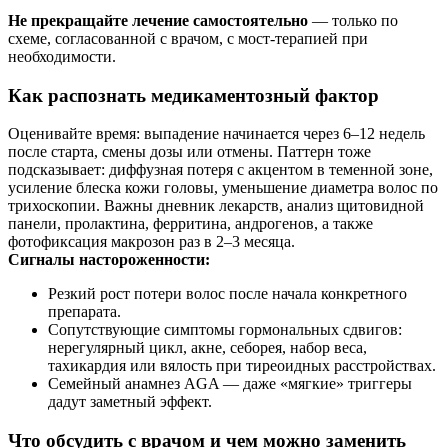
Не прекращайте лечение самостоятельно
— только по
схеме, согласованной с врачом, с мост‑терапией при
необходимости.
Как распознать медикаментозный фактор
Оценивайте время: выпадение начинается через 6–12 недель
после старта, смены дозы или отмены. Паттерн тоже
подсказывает: диффузная потеря с акцентом в теменной зоне,
усиление блеска кожи головы, уменьшение диаметра волос по
трихоскопии. Важны дневник лекарств, анализ щитовидной
панели, пролактина, ферритина, андрогенов, а также
фотофиксация макрозон раз в 2–3 месяца.
Сигналы настороженности:
Резкий рост потери волос после начала конкретного
препарата.
Сопутствующие симптомы гормональных сдвигов:
нерегулярный цикл, акне, себорея, набор веса,
тахикардия или вялость при тиреоидных расстройствах.
Семейный анамнез AGA — даже «мягкие» триггеры
дадут заметный эффект.
Что обсудить с врачом и чем можно заменить