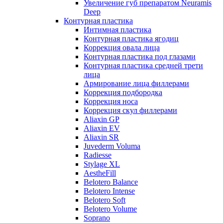
Увеличение губ препаратом Neuramis
Deep
Контурная пластика
Интимная пластика
Контурная пластика ягодиц
Коррекция овала лица
Контурная пластика под глазами
Контурная пластика средней трети
лица
Армирование лица филлерами
Коррекция подбородка
Коррекция носа
Коррекция скул филлерами
Aliaxin GP
Aliaxin EV
Aliaxin SR
Juvederm Voluma
Radiesse
Stylage XL
AestheFill
Belotero Balance
Belotero Intense
Belotero Soft
Belotero Volume
Soprano