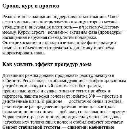
Сроки, курс и прогноз
Реалистичные ожидания поддерживают мотивацию. Чаще
всего уменьшение потерь заметно к концу второго месяца,
утолщение и визуальная плотность — к третьему–шестому
месяцу. Курсы строят «волнами»: активная фаза (процедуры +
насыщенная наружная схема), затем поддержка.
Фототрихоскопия и стандартизированные фотофиксации
помогают объективно отслеживать динамику и вовремя
корректировать план.
Как усилить эффект процедур дома
Домашний режим должен продолжать работу, начатую в
кабинете. Регулярная фотобиомодуляция сертифицированным
устройством, аккуратный самомассаж без травмы,
правильные мытьё и сушка, отказ от тугих причёсок и
перегрева, защита кожи головы от избытка УФ — простые и
действенные шаги. В рационе — достаточно белка и железа,
равномерное распределение приёмов пищи для контроля
гликемии; по показаниям — добавки, согласованные с врачом.
Управление стрессом и нормализация сна уменьшают долю
«стрессовых» телогеновых волос и стабилизируют результат.
Секрет стабильной густоты — синергия: кабинетные