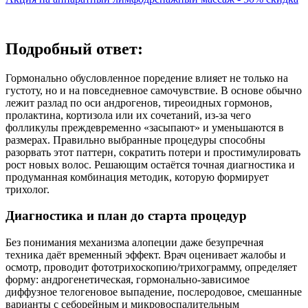
Подробный ответ:
Гормонально обусловленное поредение влияет не только на
густоту, но и на повседневное самочувствие. В основе обычно
лежит разлад по оси андрогенов, тиреоидных гормонов,
пролактина, кортизола или их сочетаний, из‑за чего
фолликулы преждевременно «засыпают» и уменьшаются в
размерах. Правильно выбранные процедуры способны
разорвать этот паттерн, сократить потери и простимулировать
рост новых волос. Решающим остаётся точная диагностика и
продуманная комбинация методик, которую формирует
трихолог.
Диагностика и план до старта процедур
Без понимания механизма алопеции даже безупречная
техника даёт временный эффект. Врач оценивает жалобы и
осмотр, проводит фототрихоскопию/трихограмму, определяет
форму: андрогенетическая, гормонально‑зависимое
диффузное телогеновое выпадение, послеродовое, смешанные
варианты с себорейным и микровоспалительным