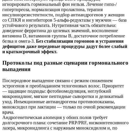
игнорировать гормональный фон нельзя. Лечение гипо‑/
гипертиреоза, нормализация пролактина, терапия
инсулинорезистентности, подбор антиандрогенов у женщин
со СПКЯ и ингибиторов 5‑альфа‑редуктазы у мужчин — база
устойчивого результата. Нутритивная часть обязательна:
доведение ферритина до целевых значений, восполнение
витамина D, витаминов группы B, достаточное потребление
белка и омега‑3.
Без стабилизации гормонов и устранения
дефицитов даже передовые процедуры дадут более слабый
и краткосрочный эффект.
Протоколы под разные сценарии гормонального
выпадения
Послеродовое выпадение связано с резким снижением
эстрогенов и преобладанием телогеновых волос. Приоритет
— щадящие подходы: фотобиомодуляция, неглубокий
микронидлинг, мягкие пептидные сыворотки и деликатный
уход. Инъекционные антиандрогены противопоказаны,
миноксидил при лактации — только по очной рекомендации
врача.
Андрогенетическая алопеция у обоих полов требует
долгосрочного плана: сочетание PRP/PRF, низкоинтенсивного
лазера, микронидлинга с наружным миноксидилом и, по