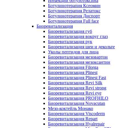
Инъекции ботулотоксина
Ботулинотерапия Ксеомин
Ботулинотерапия Релатокс
Ботулинотерапия Диспорт
Ботулинотерапия Full face
Биоревитализация
Биоревитализация губ
Биоревитализация вокруг глаз
Биоревитализация рук
Биоревитализация шеи и декольте
Уколы пептидов для лица
Биоревитализация мезовартон
Биоревитализация мезоксантин
Биоревитализация Filorga
Биоревитализация Plinest
Биоревитализация Plinest Fast
Биоревитализация Revi Silk
Биоревитализация Revi strong
Биоревитализация Revi eye
Биоревитализация PROFHILO
Биоревитализация Novacutan
Мезо-коктейль Монако
Биоревитализация Viscoderm
Биоревитализация Repart
Биоревитализация Hyalrepair