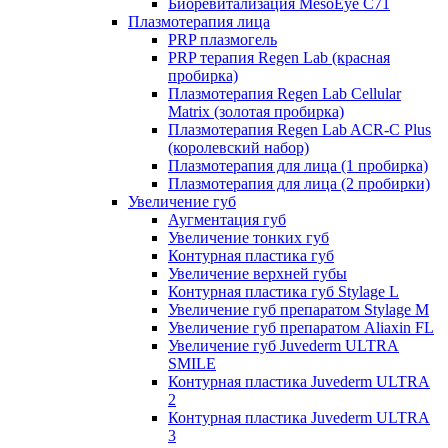
Биоревитализация MesoEye C71
Плазмотерапия лица
PRP плазмогель
PRP терапия Regen Lab (красная
пробирка)
Плазмотерапия Regen Lab Cellular
Matrix (золотая пробирка)
Плазмотерапия Regen Lab ACR-C Plus
(королевский набор)
Плазмотерапия для лица (1 пробирка)
Плазмотерапия для лица (2 пробирки)
Увеличение губ
Аугментация губ
Увеличение тонких губ
Контурная пластика губ
Увеличение верхней губы
Контурная пластика губ Stylage L
Увеличение губ препаратом Stylage M
Увеличение губ препаратом Aliaxin FL
Увеличение губ Juvederm ULTRA
SMILE
Контурная пластика Juvederm ULTRA
2
Контурная пластика Juvederm ULTRA
3