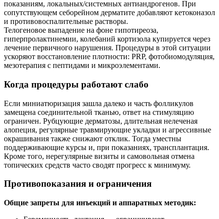
показаниям, локальных/системных антиандрогенов. При
сопутствующем себорейном дерматите добавляют кетоконазол
и противовоспалительные растворы.
Телогеновое выпадение на фоне гипотиреоза,
гиперпролактинемии, колебаний кортизола купируется через
лечение первичного нарушения. Процедуры в этой ситуации
ускоряют восстановление плотности: PRP, фотобиомодуляция,
мезотерапия с пептидами и микроэлементами.
Когда процедуры работают слабо
Если миниатюризация зашла далеко и часть фолликулов
замещена соединительной тканью, ответ на стимуляцию
ограничен. Рубцующие дерматозы, длительная нелеченая
алопеция, регулярные травмирующие укладки и агрессивные
окрашивания также снижают отклик. Тогда уместны
поддерживающие курсы и, при показаниях, трансплантация.
Кроме того, нерегулярные визиты и самовольная отмена
топических средств часто сводят прогресс к минимуму.
Противопоказания и ограничения
Общие запреты для инъекций и аппаратных методик: