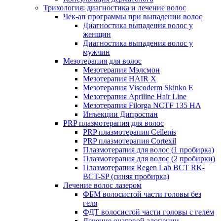
Трихология: диагностика и лечение волос
Чек-ап программы при выпадении волос
Диагностика выпадения волос у
женщин
Диагностика выпадения волос у
мужчин
Мезотерапия для волос
Мезотерапия Мэлсмон
Мезотерапия HAIR X
Мезотерапия Viscoderm Skinko E
Мезотерапия Apriline Hair Line
Мезотерапия Filorga NCTF 135 HA
Инъекции Дипроспан
PRP плазмотерапия для волос
PRP плазмотерапия Cellenis
PRP плазмотерапия Cortexil
Плазмотерапия для волос (1 пробирка)
Плазмотерапия для волос (2 пробирки)
Плазмотерапия Regen Lab BCT RK-
BCT-SP (синяя пробирка)
Лечение волос лазером
ФБМ волосистой части головы без
геля
ФДТ волосистой части головы с гелем
Лечение очаговой алопеции