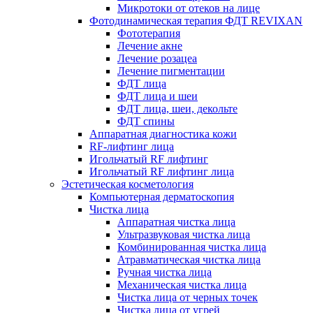
Микротоки от отеков на лице
Фотодинамическая терапия ФДТ REVIXAN
Фототерапия
Лечение акне
Лечение розацеа
Лечение пигментации
ФДТ лица
ФДТ лица и шеи
ФДТ лица, шеи, декольте
ФДТ спины
Аппаратная диагностика кожи
RF-лифтинг лица
Игольчатый RF лифтинг
Игольчатый RF лифтинг лица
Эстетическая косметология
Компьютерная дерматоскопия
Чистка лица
Аппаратная чистка лица
Ультразвуковая чистка лица
Комбинированная чистка лица
Атравматическая чистка лица
Ручная чистка лица
Механическая чистка лица
Чистка лица от черных точек
Чистка лица от угрей