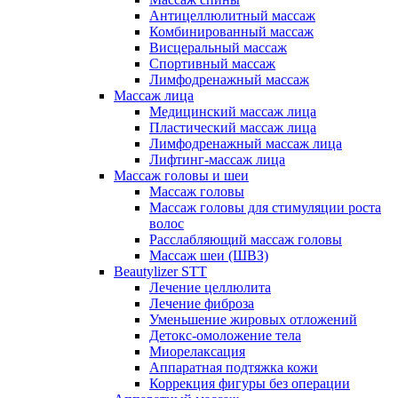
Антицеллюлитный массаж
Комбинированный массаж
Висцеральный массаж
Спортивный массаж
Лимфодренажный массаж
Массаж лица
Медицинский массаж лица
Пластический массаж лица
Лимфодренажный массаж лица
Лифтинг-массаж лица
Массаж головы и шеи
Массаж головы
Массаж головы для стимуляции роста
волос
Расслабляющий массаж головы
Массаж шеи (ШВЗ)
Beautylizer STT
Лечение целлюлита
Лечение фиброза
Уменьшение жировых отложений
Детокс-омоложение тела
Миорелаксация
Аппаратная подтяжка кожи
Коррекция фигуры без операции