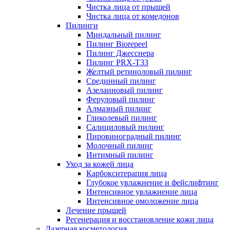
Чистка лица от прыщей
Чистка лица от комедонов
Пилинги
Миндальный пилинг
Пилинг Biorepeel
Пилинг Джесснера
Пилинг PRX-T33
Желтый ретиноловый пилинг
Срединный пилинг
Азелаиновый пилинг
Феруловый пилинг
Алмазный пилинг
Гликолевый пилинг
Салициловый пилинг
Пировиноградный пилинг
Молочный пилинг
Интимный пилинг
Уход за кожей лица
Карбокситерапия лица
Глубокое увлажнение и фейслифтинг
Интенсивное увлажнение лица
Интенсивное омоложение лица
Лечение прыщей
Регенерация и восстановление кожи лица
Лазерная косметология