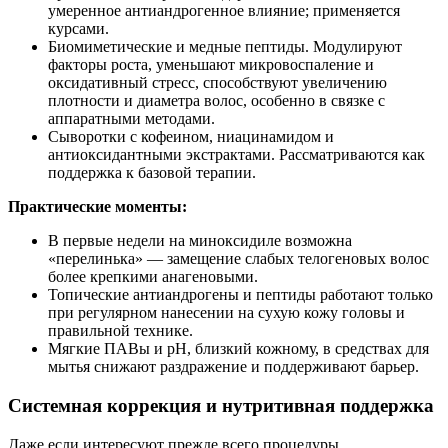
умеренное антиандрогенное влияние; применяется
курсами.
Биомиметические и медные пептиды. Модулируют
факторы роста, уменьшают микровоспаление и
оксидативный стресс, способствуют увеличению
плотности и диаметра волос, особенно в связке с
аппаратными методами.
Сыворотки с кофеином, ниацинамидом и
антиоксидантными экстрактами. Рассматриваются как
поддержка к базовой терапии.
Практические моменты:
В первые недели на миноксидиле возможна
«перелинька» — замещение слабых телогеновых волос
более крепкими анагеновыми.
Топические антиандрогены и пептиды работают только
при регулярном нанесении на сухую кожу головы и
правильной технике.
Мягкие ПАВы и pH, близкий кожному, в средствах для
мытья снижают раздражение и поддерживают барьер.
Системная коррекция и нутритивная поддержка
Даже если интересуют прежде всего процедуры,