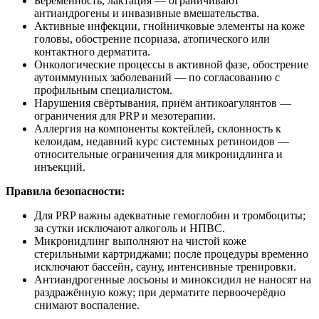
Беременность, лактация — ограничивают
антиандрогены и инвазивные вмешательства.
Активные инфекции, гнойничковые элементы на коже
головы, обострение псориаза, атопического или
контактного дерматита.
Онкологические процессы в активной фазе, обострение
аутоиммунных заболеваний — по согласованию с
профильным специалистом.
Нарушения свёртывания, приём антикоагулянтов —
ограничения для PRP и мезотерапии.
Аллергия на компоненты коктейлей, склонность к
келоидам, недавний курс системных ретиноидов —
относительные ограничения для микронидлинга и
инъекций.
Правила безопасности:
Для PRP важны адекватные гемоглобин и тромбоциты;
за сутки исключают алкоголь и НПВС.
Микронидлинг выполняют на чистой коже
стерильными картриджами; после процедуры временно
исключают бассейн, сауну, интенсивные тренировки.
Антиандрогенные лосьоны и миноксидил не наносят на
раздражённую кожу; при дерматите первоочерёдно
снимают воспаление.