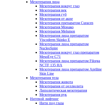
Мезотерапия лица
Мезотерапия вокруг глаз
Мезотерапия век
Мезотерапия губ
Мезотерапия от акне
Мезотерапия препаратом Curacen
Мезотерапия Монако
Мезотерапия Melsmon
Мезотерапия лица препаратом
Viscoderm Skinko E
Мезотерапия лица препаратом
NucleoSpire
Мезотерапия вокруг глаз препаратом
MesoEye С71
Мезотерапия лица препаратом Filorga
NCTF 135 HA
Мезотерапия лица препаратом Apriline
Skin Line
Мезотерапия тела
Мезотерапия живота
Мезотерапия от целлюлита
Липолитическая мезотерапия
Мезотерапия рук
Нитевой лифтинг
Нити под глаза