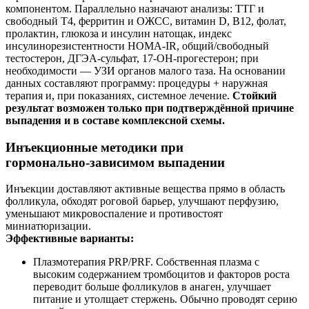
компонентом. Параллельно назначают анализы: ТТГ и
свободный Т4, ферритин и ОЖСС, витамин D, В12, фолат,
пролактин, глюкоза и инсулин натощак, индекс
инсулинорезистентности HOMA‑IR, общий/свободный
тестостерон, ДГЭА‑сульфат, 17‑ОН‑прогестерон; при
необходимости — УЗИ органов малого таза. На основании
данных составляют программу: процедуры + наружная
терапия и, при показаниях, системное лечение.
Стойкий
результат возможен только при подтверждённой причине
выпадения и в составе комплексной схемы.
Инъекционные методики при
гормонально‑зависимом выпадении
Инъекции доставляют активные вещества прямо в область
фолликула, обходят роговой барьер, улучшают перфузию,
уменьшают микровоспаление и противостоят
миниатюризации.
Эффективные варианты:
Плазмотерапия PRP/PRF. Собственная плазма с
высоким содержанием тромбоцитов и факторов роста
переводит больше фолликулов в анаген, улучшает
питание и утолщает стержень. Обычно проводят серию