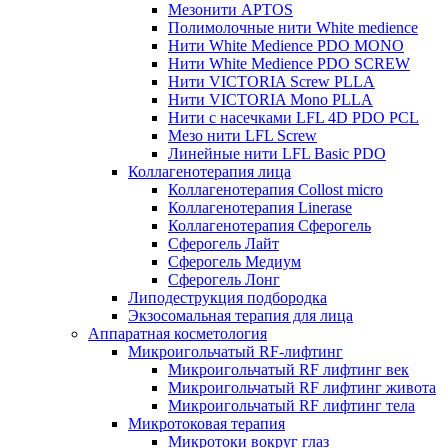
Мезонити APTOS
Полимолочные нити White medience
Нити White Medience PDO MONO
Нити White Medience PDO SCREW
Нити VICTORIA Screw PLLA
Нити VICTORIA Mono PLLA
Нити с насечками LFL 4D PDO PCL
Мезо нити LFL Screw
Линейные нити LFL Basic PDO
Коллагенотерапия лица
Коллагенотерапия Collost micro
Коллагенотерапия Linerase
Коллагенотерапия Сферогель
Сферогель Лайт
Сферогель Медиум
Сферогель Лонг
Липодеструкция подбородка
Экзосомальная терапия для лица
Аппаратная косметология
Микроигольчатый RF-лифтинг
Микроигольчатый RF лифтинг век
Микроигольчатый RF лифтинг живота
Микроигольчатый RF лифтинг тела
Микротоковая терапия
Микротоки вокруг глаз