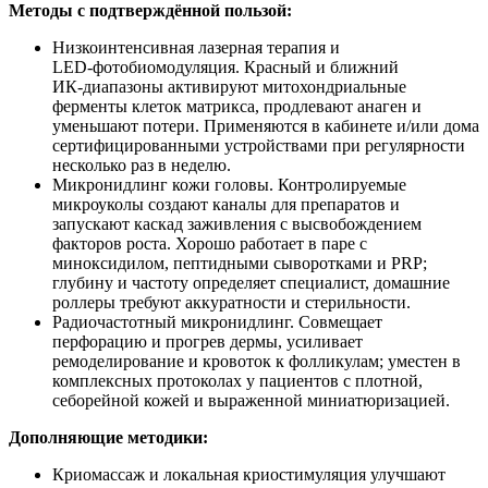
Методы с подтверждённой пользой:
Низкоинтенсивная лазерная терапия и
LED‑фотобиомодуляция. Красный и ближний
ИК‑диапазоны активируют митохондриальные
ферменты клеток матрикса, продлевают анаген и
уменьшают потери. Применяются в кабинете и/или дома
сертифицированными устройствами при регулярности
несколько раз в неделю.
Микронидлинг кожи головы. Контролируемые
микроуколы создают каналы для препаратов и
запускают каскад заживления с высвобождением
факторов роста. Хорошо работает в паре с
миноксидилом, пептидными сыворотками и PRP;
глубину и частоту определяет специалист, домашние
роллеры требуют аккуратности и стерильности.
Радиочастотный микронидлинг. Совмещает
перфорацию и прогрев дермы, усиливает
ремоделирование и кровоток к фолликулам; уместен в
комплексных протоколах у пациентов с плотной,
себорейной кожей и выраженной миниатюризацией.
Дополняющие методики:
Криомассаж и локальная криостимуляция улучшают