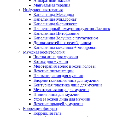
Аппаратный массаж
Мануальная терапия
Инфузионная терапия
Капельница Мексидол
Капельница Милдронат
Капельница Феринжект
Плацентарный иммуномодулятор Лаеннек
Капельница Цитофлавин
Капельница Золушка с глутатионом
Детокс-коктейль с реамберином
Капельница мексидол + милдронат
Мужская косметология
Чистка лица для мужчин
Ботокс для мужчин
Мезотерапия волос и кожи головы
Лечение пигментации
Плазмотерапия для мужчин
Биоревитализация лица для мужчин
Контурная пластика лица для мужчин
Мезотерапия лица для мужчин
Пилинг лица для мужчин
Уход за кожей лица для мужчин
Лечение прыщей у мужчин
Коррекция фигуры
Коррекция тела