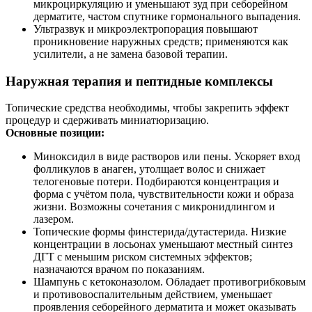
микроциркуляцию и уменьшают зуд при себорейном
дерматите, частом спутнике гормонального выпадения.
Ультразвук и микроэлектропорация повышают
проникновение наружных средств; применяются как
усилители, а не замена базовой терапии.
Наружная терапия и пептидные комплексы
Топические средства необходимы, чтобы закрепить эффект
процедур и сдерживать миниатюризацию.
Основные позиции:
Миноксидил в виде растворов или пены. Ускоряет вход
фолликулов в анаген, утолщает волос и снижает
телогеновые потери. Подбираются концентрация и
форма с учётом пола, чувствительности кожи и образа
жизни. Возможны сочетания с микронидлингом и
лазером.
Топические формы финстерида/дутастерида. Низкие
концентрации в лосьонах уменьшают местный синтез
ДГТ с меньшим риском системных эффектов;
назначаются врачом по показаниям.
Шампунь с кетоконазолом. Обладает противогрибковым
и противовоспалительным действием, уменьшает
проявления себорейного дерматита и может оказывать