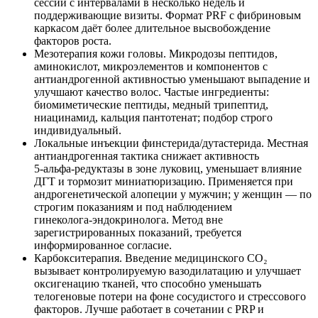
сессий с интервалами в несколько недель и
поддерживающие визиты. Формат PRF с фибриновым
каркасом даёт более длительное высвобождение
факторов роста.
Мезотерапия кожи головы. Микродозы пептидов,
аминокислот, микроэлементов и компонентов с
антиандрогенной активностью уменьшают выпадение и
улучшают качество волос. Частые ингредиенты:
биомиметические пептиды, медный трипептид,
ниацинамид, кальция пантотенат; подбор строго
индивидуальный.
Локальные инъекции финстерида/дутастерида. Местная
антиандрогенная тактика снижает активность
5‑альфа‑редуктазы в зоне луковиц, уменьшает влияние
ДГТ и тормозит миниатюризацию. Применяется при
андрогенетической алопеции у мужчин; у женщин — по
строгим показаниям и под наблюдением
гинеколога‑эндокринолога. Метод вне
зарегистрированных показаний, требуется
информированное согласие.
Карбокситерапия. Введение медицинского CO₂
вызывает контролируемую вазодилатацию и улучшает
оксигенацию тканей, что способно уменьшать
телогеновые потери на фоне сосудистого и стрессового
факторов. Лучше работает в сочетании с PRP и