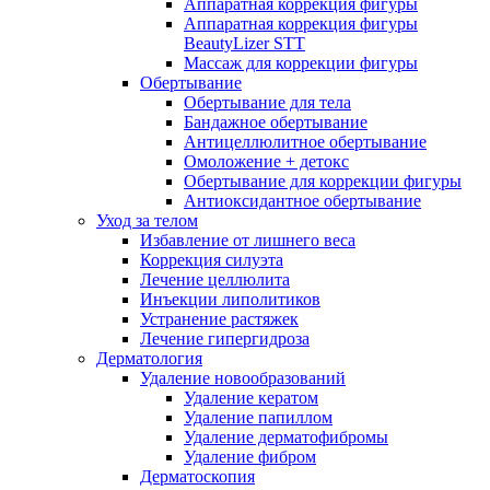
Аппаратная коррекция фигуры
Аппаратная коррекция фигуры
BeautyLizer STT
Массаж для коррекции фигуры
Обертывание
Обертывание для тела
Бандажное обертывание
Антицеллюлитное обертывание
Омоложение + детокс
Обертывание для коррекции фигуры
Антиоксидантное обертывание
Уход за телом
Избавление от лишнего веса
Коррекция силуэта
Лечение целлюлита
Инъекции липолитиков
Устранение растяжек
Лечение гипергидроза
Дерматология
Удаление новообразований
Удаление кератом
Удаление папиллом
Удаление дерматофибромы
Удаление фибром
Дерматоскопия