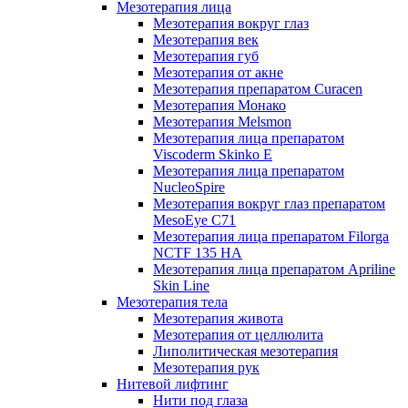
Мезотерапия лица
Мезотерапия вокруг глаз
Мезотерапия век
Мезотерапия губ
Мезотерапия от акне
Мезотерапия препаратом Curacen
Мезотерапия Монако
Мезотерапия Melsmon
Мезотерапия лица препаратом
Viscoderm Skinko E
Мезотерапия лица препаратом
NucleoSpire
Мезотерапия вокруг глаз препаратом
MesoEye С71
Мезотерапия лица препаратом Filorga
NCTF 135 HA
Мезотерапия лица препаратом Apriline
Skin Line
Мезотерапия тела
Мезотерапия живота
Мезотерапия от целлюлита
Липолитическая мезотерапия
Мезотерапия рук
Нитевой лифтинг
Нити под глаза