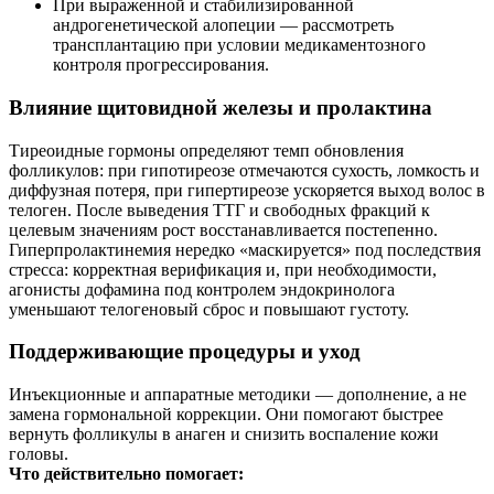
При выраженной и стабилизированной
андрогенетической алопеции — рассмотреть
трансплантацию при условии медикаментозного
контроля прогрессирования.
Влияние щитовидной железы и пролактина
Тиреоидные гормоны определяют темп обновления
фолликулов: при гипотиреозе отмечаются сухость, ломкость и
диффузная потеря, при гипертиреозе ускоряется выход волос в
телоген. После выведения ТТГ и свободных фракций к
целевым значениям рост восстанавливается постепенно.
Гиперпролактинемия нередко «маскируется» под последствия
стресса: корректная верификация и, при необходимости,
агонисты дофамина под контролем эндокринолога
уменьшают телогеновый сброс и повышают густоту.
Поддерживающие процедуры и уход
Инъекционные и аппаратные методики — дополнение, а не
замена гормональной коррекции. Они помогают быстрее
вернуть фолликулы в анаген и снизить воспаление кожи
головы.
Что действительно помогает: