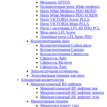
Мезонити APTOS
Полимолочные нити White medience
Нити White Medience PDO MONO
Нити White Medience PDO SCREW
Нити VICTORIA Screw PLLA
Нити VICTORIA Mono PLLA
Нити с насечками LFL 4D PDO PCL
Мезо нити LFL Screw
Линейные нити LFL Basic PDO
Коллагенотерапия лица
Коллагенотерапия Collost micro
Коллагенотерапия Linerase
Коллагенотерапия Сферогель
Сферогель Лайт
Сферогель Медиум
Сферогель Лонг
Липодеструкция подбородка
Экзосомальная терапия для лица
Аппаратная косметология
Микроигольчатый RF-лифтинг
Микроигольчатый RF лифтинг век
Микроигольчатый RF лифтинг живота
Микроигольчатый RF лифтинг тела
Микротоковая терапия
Микротоки вокруг глаз