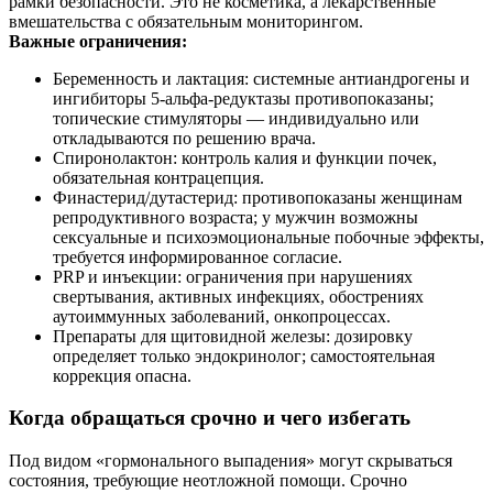
рамки безопасности. Это не косметика, а лекарственные
вмешательства с обязательным мониторингом.
Важные ограничения:
Беременность и лактация: системные антиандрогены и
ингибиторы 5‑альфа‑редуктазы противопоказаны;
топические стимуляторы — индивидуально или
откладываются по решению врача.
Спиронолактон: контроль калия и функции почек,
обязательная контрацепция.
Финастерид/дутастерид: противопоказаны женщинам
репродуктивного возраста; у мужчин возможны
сексуальные и психоэмоциональные побочные эффекты,
требуется информированное согласие.
PRP и инъекции: ограничения при нарушениях
свертывания, активных инфекциях, обострениях
аутоиммунных заболеваний, онкопроцессах.
Препараты для щитовидной железы: дозировку
определяет только эндокринолог; самостоятельная
коррекция опасна.
Когда обращаться срочно и чего избегать
Под видом «гормонального выпадения» могут скрываться
состояния, требующие неотложной помощи. Срочно