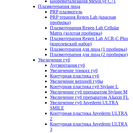
Биоревитализация MesoEye C71
Плазмотерапия лица
PRP плазмогель
PRP терапия Regen Lab (красная
пробирка)
Плазмотерапия Regen Lab Cellular
Matrix (золотая пробирка)
Плазмотерапия Regen Lab ACR-C Plus
(королевский набор)
Плазмотерапия для лица (1 пробирка)
Плазмотерапия для лица (2 пробирки)
Увеличение губ
Аугментация губ
Увеличение тонких губ
Контурная пластика губ
Увеличение верхней губы
Контурная пластика губ Stylage L
Увеличение губ препаратом Stylage M
Увеличение губ препаратом Aliaxin FL
Увеличение губ Juvederm ULTRA
SMILE
Контурная пластика Juvederm ULTRA
2
Контурная пластика Juvederm ULTRA
3