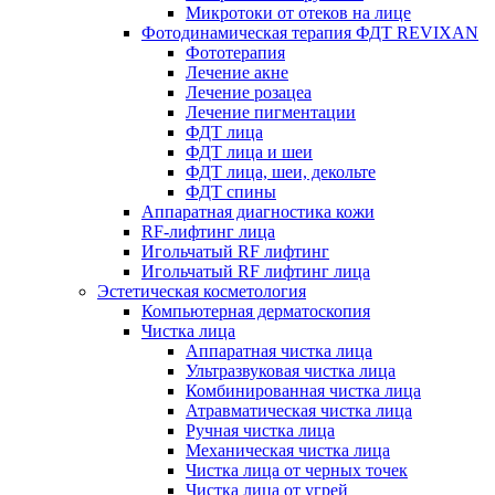
Микротоки от отеков на лице
Фотодинамическая терапия ФДТ REVIXAN
Фототерапия
Лечение акне
Лечение розацеа
Лечение пигментации
ФДТ лица
ФДТ лица и шеи
ФДТ лица, шеи, декольте
ФДТ спины
Аппаратная диагностика кожи
RF-лифтинг лица
Игольчатый RF лифтинг
Игольчатый RF лифтинг лица
Эстетическая косметология
Компьютерная дерматоскопия
Чистка лица
Аппаратная чистка лица
Ультразвуковая чистка лица
Комбинированная чистка лица
Атравматическая чистка лица
Ручная чистка лица
Механическая чистка лица
Чистка лица от черных точек
Чистка лица от угрей