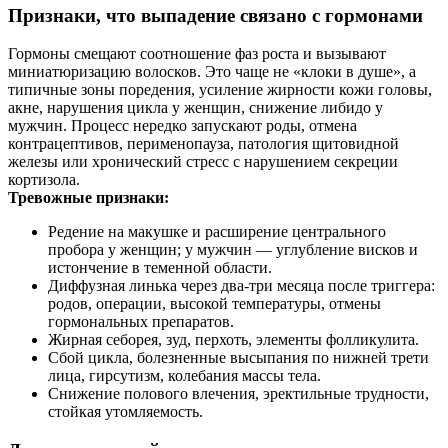
Признаки, что выпадение связано с гормонами
Гормоны смещают соотношение фаз роста и вызывают
миниатюризацию волосков. Это чаще не «клоки в душе», а
типичные зоны поредения, усиление жирности кожи головы,
акне, нарушения цикла у женщин, снижение либидо у
мужчин. Процесс нередко запускают роды, отмена
контрацептивов, перименопауза, патология щитовидной
железы или хронический стресс с нарушением секреции
кортизола.
Тревожные признаки:
Редение на макушке и расширение центрального
пробора у женщин; у мужчин — углубление висков и
истончение в теменной области.
Диффузная линька через два‑три месяца после триггера:
родов, операции, высокой температуры, отмены
гормональных препаратов.
Жирная себорея, зуд, перхоть, элементы фолликулита.
Сбой цикла, болезненные высыпания по нижней трети
лица, гирсутизм, колебания массы тела.
Снижение полового влечения, эректильные трудности,
стойкая утомляемость.