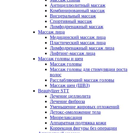
Антицеллюлитный массаж
Комбинированный массаж
Висцеральный массаж
Спортивный массаж
Лимфодренажный массаж
Массаж лица
Медицинский массаж лица
Пластический массаж лица
Лимфодренажный массаж лица
Лифтинг-массаж лица
Массаж головы и шеи
Массаж головы
Массаж головы для стимуляции роста
волос
Расслабляющий массаж головы
Массаж шеи (ШВЗ)
Beautylizer STT
Лечение целлюлита
Лечение фиброза
Уменьшение жировых отложений
Детокс-омоложение тела
Миорелаксация
Аппаратная подтяжка кожи
Коррекция фигуры без операции