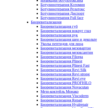
Инъекции ботулотоксина
Ботулинотерапия Ксеомин
Ботулинотерапия Релатокс
Ботулинотерапия Диспорт
Ботулинотерапия Full face
Биоревитализация
Биоревитализация губ
Биоревитализация вокруг глаз
Биоревитализация рук
Биоревитализация шеи и декольте
Уколы пептидов для лица
Биоревитализация мезовартон
Биоревитализация мезоксантин
Биоревитализация Filorga
Биоревитализация Plinest
Биоревитализация Plinest Fast
Биоревитализация Revi Silk
Биоревитализация Revi strong
Биоревитализация Revi eye
Биоревитализация PROFHILO
Биоревитализация Novacutan
Мезо-коктейль Монако
Биоревитализация Viscoderm
Биоревитализация Repart
Биоревитализация Hyalrepair