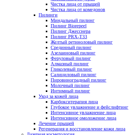
Чистка лица от прыщей
Чистка лица от комедонов
Пилинги
Миндальный пилинг
Пилинг Biorepeel
Пилинг Джесснера
Пилинг PRX-T33
Желтый ретиноловый пилинг
Срединный пилинг
Азелаиновый пилинг
Феруловый пилинг
Алмазный пилинг
Гликолевый пилинг
Салициловый пилинг
Пировиноградный пилинг
Молочный пилинг
Интимный пилинг
Уход за кожей лица
Карбокситерапия лица
Глубокое увлажнение и фейслифтинг
Интенсивное увлажнение лица
Интенсивное омоложение лица
Лечение прыщей
Регенерация и восстановление кожи лица
Лазерная косметология