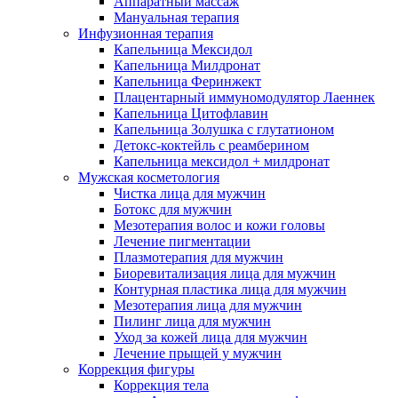
Аппаратный массаж
Мануальная терапия
Инфузионная терапия
Капельница Мексидол
Капельница Милдронат
Капельница Феринжект
Плацентарный иммуномодулятор Лаеннек
Капельница Цитофлавин
Капельница Золушка с глутатионом
Детокс-коктейль с реамберином
Капельница мексидол + милдронат
Мужская косметология
Чистка лица для мужчин
Ботокс для мужчин
Мезотерапия волос и кожи головы
Лечение пигментации
Плазмотерапия для мужчин
Биоревитализация лица для мужчин
Контурная пластика лица для мужчин
Мезотерапия лица для мужчин
Пилинг лица для мужчин
Уход за кожей лица для мужчин
Лечение прыщей у мужчин
Коррекция фигуры
Коррекция тела