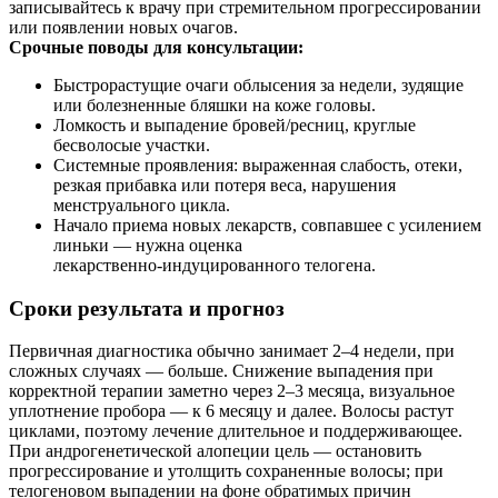
записывайтесь к врачу при стремительном прогрессировании
или появлении новых очагов.
Срочные поводы для консультации:
Быстрорастущие очаги облысения за недели, зудящие
или болезненные бляшки на коже головы.
Ломкость и выпадение бровей/ресниц, круглые
бесволосые участки.
Системные проявления: выраженная слабость, отеки,
резкая прибавка или потеря веса, нарушения
менструального цикла.
Начало приема новых лекарств, совпавшее с усилением
линьки — нужна оценка
лекарственно‑индуцированного телогена.
Сроки результата и прогноз
Первичная диагностика обычно занимает 2–4 недели, при
сложных случаях — больше. Снижение выпадения при
корректной терапии заметно через 2–3 месяца, визуальное
уплотнение пробора — к 6 месяцу и далее. Волосы растут
циклами, поэтому лечение длительное и поддерживающее.
При андрогенетической алопеции цель — остановить
прогрессирование и утолщить сохраненные волосы; при
телогеновом выпадении на фоне обратимых причин