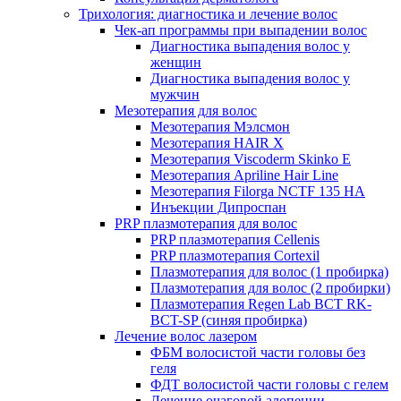
Трихология: диагностика и лечение волос
Чек-ап программы при выпадении волос
Диагностика выпадения волос у
женщин
Диагностика выпадения волос у
мужчин
Мезотерапия для волос
Мезотерапия Мэлсмон
Мезотерапия HAIR X
Мезотерапия Viscoderm Skinko E
Мезотерапия Apriline Hair Line
Мезотерапия Filorga NCTF 135 HA
Инъекции Дипроспан
PRP плазмотерапия для волос
PRP плазмотерапия Cellenis
PRP плазмотерапия Cortexil
Плазмотерапия для волос (1 пробирка)
Плазмотерапия для волос (2 пробирки)
Плазмотерапия Regen Lab BCT RK-
BCT-SP (синяя пробирка)
Лечение волос лазером
ФБМ волосистой части головы без
геля
ФДТ волосистой части головы с гелем
Лечение очаговой алопеции