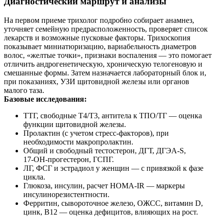
Диагностический маршрут и анализы
На первом приеме трихолог подробно собирает анамнез,
уточняет семейную предрасположенность, проверяет список
лекарств и возможные пусковые факторы. Трихоскопия
показывает миниатюризацию, вариабельность диаметров
волос, «желтые точки», признаки воспаления — это помогает
отличить андрогенетическую, хроническую телогеновую и
смешанные формы. Затем назначается лабораторный блок и,
при показаниях, УЗИ щитовидной железы или органов
малого таза.
Базовые исследования:
ТТГ, свободные Т4/Т3, антитела к ТПО/ТГ — оценка
функции щитовидной железы.
Пролактин (с учетом стресс‑факторов), при
необходимости макропролактин.
Общий и свободный тестостерон, ДГТ, ДГЭА‑S,
17‑ОН‑прогестерон, ГСПГ.
ЛГ, ФСГ и эстрадиол у женщин — с привязкой к фазе
цикла.
Глюкоза, инсулин, расчет HOMA‑IR — маркеры
инсулинорезистентности.
Ферритин, сывороточное железо, ОЖСС, витамин D,
цинк, В12 — оценка дефицитов, влияющих на рост.