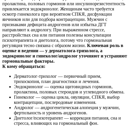
пролактина, половых гормонов или инсулинорезистентность
привлекается эндокринолог. Женщинам часто требуется
осмотр гинеколога при вероятном СПКЯ, дисфункции
яичников или для подбора контрацепции. Мужчин с
признаками дефицита андрогенов или избытка ДГТ
направляют к андрологу. При выраженном стрессе,
расстройствах сна или питания полезны консультации
психотерапевта и диетолога, потому что гормональная
регуляция тесно связана с образом жизни.
Ключевая роль в
оценке и ведении — у дерматолога‑трихолога, а
эндокринолог и гинеколог/андролог уточняют и устраняют
гормональные факторы.
К кому обращаться:
Дерматолог‑трихолог — первичный прием,
трихоскопия, план диагностики и лечения.
Эндокринолог — оценка щитовидных гормонов,
пролактина, половых стероидов и углеводного обмена.
Гинеколог — оценка цикла, овуляции, СПКЯ, выбор
контрацепции, послеродовые изменения.
Андролог — андрогенетическая алопеция у мужчин,
фертильность и уровень андрогенов.
Диетолог/психотерапевт — коррекция питания, сна и
стресса, влияющих на гормональный фон.