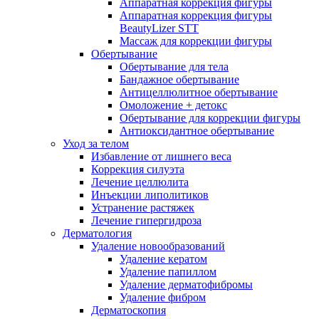
Аппаратная коррекция фигуры
Аппаратная коррекция фигуры
BeautyLizer STT
Массаж для коррекции фигуры
Обертывание
Обертывание для тела
Бандажное обертывание
Антицеллюлитное обертывание
Омоложение + детокс
Обертывание для коррекции фигуры
Антиоксидантное обертывание
Уход за телом
Избавление от лишнего веса
Коррекция силуэта
Лечение целлюлита
Инъекции липолитиков
Устранение растяжек
Лечение гипергидроза
Дерматология
Удаление новообразований
Удаление кератом
Удаление папиллом
Удаление дерматофибромы
Удаление фибром
Дерматоскопия