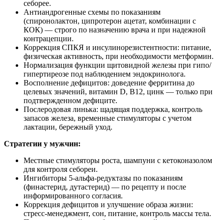
себорее.
Антиандрогенные схемы по показаниям
(спиронолактон, ципротерон ацетат, комбинации с
КОК) — строго по назначению врача и при надежной
контрацепции.
Коррекция СПКЯ и инсулинорезистентности: питание,
физическая активность, при необходимости метформин.
Нормализация функции щитовидной железы при гипо/
гипертиреозе под наблюдением эндокринолога.
Восполнение дефицитов: доведение ферритина до
целевых значений, витамин D, В12, цинк — только при
подтвержденном дефиците.
Послеродовая линька: щадящая поддержка, контроль
запасов железа, временные стимуляторы с учетом
лактации, бережный уход.
Стратегии у мужчин:
Местные стимуляторы роста, шампуни с кетоконазолом
для контроля себореи.
Ингибиторы 5‑альфа‑редуктазы по показаниям
(финастерид, дутастерид) — по рецепту и после
информированного согласия.
Коррекция дефицитов и улучшение образа жизни:
стресс‑менеджмент, сон, питание, контроль массы тела.