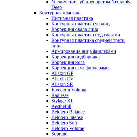
Увеличение губ препаратом Neuramis
Deep
Контурная пластика
Интимная пластика
Контурная пластика ягодиц
Коррекция овала лица
Контурная пластика под глазами
Контурная пластика средней трети
лица
Армирование лица филлерами
Коррекция подбородка
Коррекция носа
Коррекция скул филлерами
Aliaxin GP
Aliaxin EV
Aliaxin SR
Juvederm Voluma
Radiesse
Stylage XL
AestheFill
Belotero Balance
Belotero Intense
Belotero Soft
Belotero Volume
Soprano