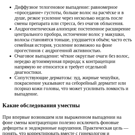
Диффузное телогеновое выпадение: равномерное
«проседание» густоты, больше волос на расчёске и в
душе, резкое усиление через несколько недель после
смены препарата или стресса, без очагов облысения.
Андрогенетическая алопеция: постепенное расширение
центрального пробора, истончение волос у макушки,
волосы становятся тоньше, ухудшается объём; часто есть
семейная история, усиление возможно на фоне
прогестинов с андрогенной активностью.
Очаговое выпадение: чёткие округлые очаги без волос,
нередко аутоиммунная природа; к контрацепции
напрямую не относится и требует отдельной
диагностики.
Сопутствующие дерматозы: зуд, жирные чешуйки,
покраснение указывают на себорейный дерматит или
псориаз кожи головы, что может усиливать ломкость и
выпадение.
Какие обследования уместны
При впервые возникшем или выраженном выпадении на
фоне смены контрацепции полезно исключить фоновые
дефициты и эндокринные нарушения. Практическая цель —
понять, что корректировать вместе с гинекологом и