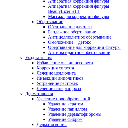
Аппаратная коррекция фигуры
Аппаратная коррекция фигуры
BeautyLizer STT
Массаж для коррекции фигуры
Обертывание
Обертывание для тела
Бандажное обертывание
Антицеллюлитное обертывание
Омоложение + детокс
Обертывание для коррекции фигуры
Антиоксидантное обертывание
Уход за телом
Избавление от лишнего веса
Коррекция силуэта
Лечение целлюлита
Инъекции липолитиков
Устранение растяжек
Лечение гипергидроза
Дерматология
Удаление новообразований
Удаление кератом
Удаление папиллом
Удаление дерматофибромы
Удаление фибром
Дерматоскопия