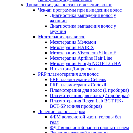
Трихология: диагностика и лечение волос
Чек-ап программы при выпадении волос
Диагностика выпадения волос у
женщин
Диагностика выпадения волос у
мужчин
Мезотерапия для волос
Мезотерапия Мэлсмон
Мезотерапия HAIR X
Мезотерапия Viscoderm Skinko E
Мезотерапия Apriline Hair Line
Мезотерапия Filorga NCTF 135 HA
Инъекции Дипроспан
PRP плазмотерапия для волос
PRP плазмотерапия Cellenis
PRP плазмотерапия Cortexil
Плазмотерапия для волос (1 пробирка)
Плазмотерапия для волос (2 пробирки)
Плазмотерапия Regen Lab BCT RK-
BCT-SP (синяя пробирка)
Лечение волос лазером
ФБМ волосистой части головы без
геля
ФДТ волосистой части головы с гелем
Лечение очаговой алопеции