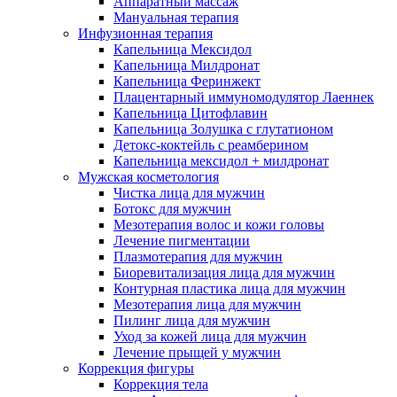
Аппаратный массаж
Мануальная терапия
Инфузионная терапия
Капельница Мексидол
Капельница Милдронат
Капельница Феринжект
Плацентарный иммуномодулятор Лаеннек
Капельница Цитофлавин
Капельница Золушка с глутатионом
Детокс-коктейль с реамберином
Капельница мексидол + милдронат
Мужская косметология
Чистка лица для мужчин
Ботокс для мужчин
Мезотерапия волос и кожи головы
Лечение пигментации
Плазмотерапия для мужчин
Биоревитализация лица для мужчин
Контурная пластика лица для мужчин
Мезотерапия лица для мужчин
Пилинг лица для мужчин
Уход за кожей лица для мужчин
Лечение прыщей у мужчин
Коррекция фигуры
Коррекция тела