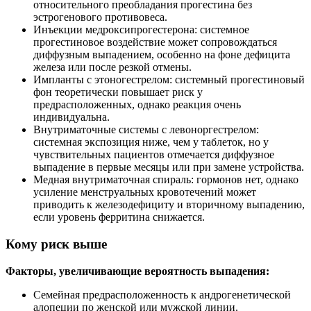
относительного преобладания прогестина без
эстрогенового противовеса.
Инъекции медроксипрогестерона: системное
прогестиновое воздействие может сопровождаться
диффузным выпадением, особенно на фоне дефицита
железа или после резкой отмены.
Импланты с этоногестрелом: системный прогестиновый
фон теоретически повышает риск у
предрасположенных, однако реакция очень
индивидуальна.
Внутриматочные системы с левоноргестрелом:
системная экспозиция ниже, чем у таблеток, но у
чувствительных пациентов отмечается диффузное
выпадение в первые месяцы или при замене устройства.
Медная внутриматочная спираль: гормонов нет, однако
усиление менструальных кровотечений может
приводить к железодефициту и вторичному выпадению,
если уровень ферритина снижается.
Кому риск выше
Факторы, увеличивающие вероятность выпадения:
Семейная предрасположенность к андрогенетической
алопеции по женской или мужской линии.