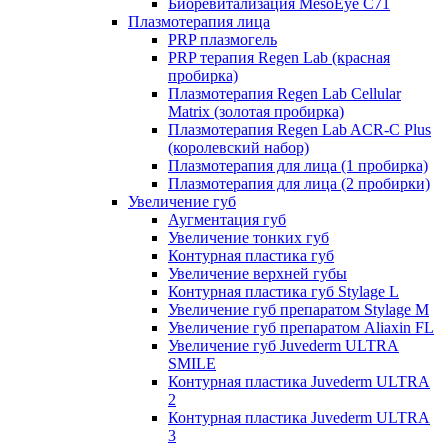
Биоревитализация MesoEye C71
Плазмотерапия лица
PRP плазмогель
PRP терапия Regen Lab (красная
пробирка)
Плазмотерапия Regen Lab Cellular
Matrix (золотая пробирка)
Плазмотерапия Regen Lab ACR-C Plus
(королевский набор)
Плазмотерапия для лица (1 пробирка)
Плазмотерапия для лица (2 пробирки)
Увеличение губ
Аугментация губ
Увеличение тонких губ
Контурная пластика губ
Увеличение верхней губы
Контурная пластика губ Stylage L
Увеличение губ препаратом Stylage M
Увеличение губ препаратом Aliaxin FL
Увеличение губ Juvederm ULTRA
SMILE
Контурная пластика Juvederm ULTRA
2
Контурная пластика Juvederm ULTRA
3