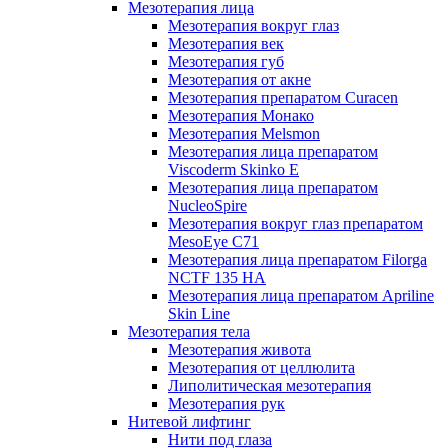
Мезотерапия лица
Мезотерапия вокруг глаз
Мезотерапия век
Мезотерапия губ
Мезотерапия от акне
Мезотерапия препаратом Curacen
Мезотерапия Монако
Мезотерапия Melsmon
Мезотерапия лица препаратом
Viscoderm Skinko E
Мезотерапия лица препаратом
NucleoSpire
Мезотерапия вокруг глаз препаратом
MesoEye С71
Мезотерапия лица препаратом Filorga
NCTF 135 HA
Мезотерапия лица препаратом Apriline
Skin Line
Мезотерапия тела
Мезотерапия живота
Мезотерапия от целлюлита
Липолитическая мезотерапия
Мезотерапия рук
Нитевой лифтинг
Нити под глаза