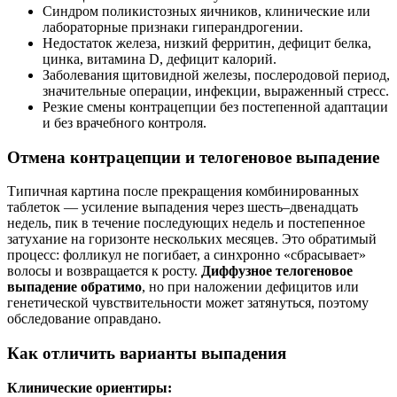
Синдром поликистозных яичников, клинические или
лабораторные признаки гиперандрогении.
Недостаток железа, низкий ферритин, дефицит белка,
цинка, витамина D, дефицит калорий.
Заболевания щитовидной железы, послеродовой период,
значительные операции, инфекции, выраженный стресс.
Резкие смены контрацепции без постепенной адаптации
и без врачебного контроля.
Отмена контрацепции и телогеновое выпадение
Типичная картина после прекращения комбинированных
таблеток — усиление выпадения через шесть–двенадцать
недель, пик в течение последующих недель и постепенное
затухание на горизонте нескольких месяцев. Это обратимый
процесс: фолликул не погибает, а синхронно «сбрасывает»
волосы и возвращается к росту.
Диффузное телогеновое
выпадение обратимо
, но при наложении дефицитов или
генетической чувствительности может затянуться, поэтому
обследование оправдано.
Как отличить варианты выпадения
Клинические ориентиры: