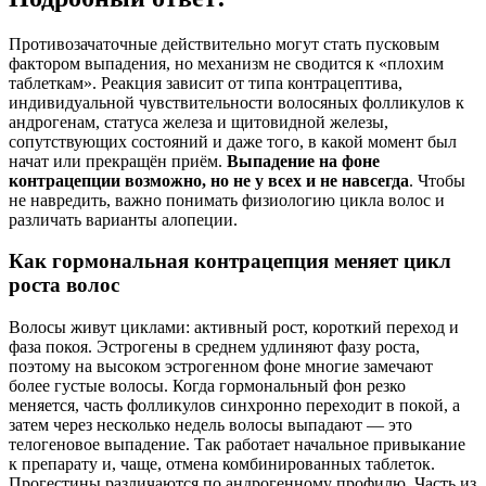
Противозачаточные действительно могут стать пусковым
фактором выпадения, но механизм не сводится к «плохим
таблеткам». Реакция зависит от типа контрацептива,
индивидуальной чувствительности волосяных фолликулов к
андрогенам, статуса железа и щитовидной железы,
сопутствующих состояний и даже того, в какой момент был
начат или прекращён приём.
Выпадение на фоне
контрацепции возможно, но не у всех и не навсегда
. Чтобы
не навредить, важно понимать физиологию цикла волос и
различать варианты алопеции.
Как гормональная контрацепция меняет цикл
роста волос
Волосы живут циклами: активный рост, короткий переход и
фаза покоя. Эстрогены в среднем удлиняют фазу роста,
поэтому на высоком эстрогенном фоне многие замечают
более густые волосы. Когда гормональный фон резко
меняется, часть фолликулов синхронно переходит в покой, а
затем через несколько недель волосы выпадают — это
телогеновое выпадение. Так работает начальное привыкание
к препарату и, чаще, отмена комбинированных таблеток.
Прогестины различаются по андрогенному профилю. Часть из