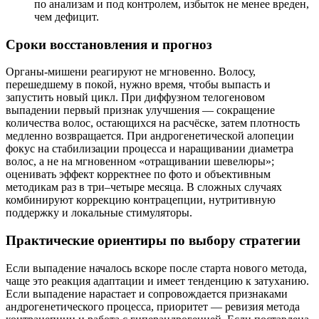
по анализам и под контролем, избыток не менее вреден,
чем дефицит.
Сроки восстановления и прогноз
Органы-мишени реагируют не мгновенно. Волосу,
перешедшему в покой, нужно время, чтобы выпасть и
запустить новый цикл. При диффузном телогеновом
выпадении первый признак улучшения — сокращение
количества волос, остающихся на расчёске, затем плотность
медленно возвращается. При андрогенетической алопеции
фокус на стабилизации процесса и наращивании диаметра
волос, а не на мгновенном «отращивании шевелюры»;
оценивать эффект корректнее по фото и объективным
методикам раз в три–четыре месяца. В сложных случаях
комбинируют коррекцию контрацепции, нутритивную
поддержку и локальные стимуляторы.
Практические ориентиры по выбору стратегии
Если выпадение началось вскоре после старта нового метода,
чаще это реакция адаптации и имеет тенденцию к затуханию.
Если выпадение нарастает и сопровождается признаками
андрогенетического процесса, приоритет — ревизия метода