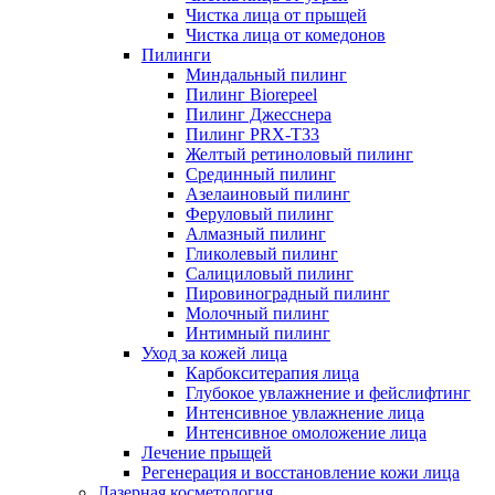
Чистка лица от прыщей
Чистка лица от комедонов
Пилинги
Миндальный пилинг
Пилинг Biorepeel
Пилинг Джесснера
Пилинг PRX-T33
Желтый ретиноловый пилинг
Срединный пилинг
Азелаиновый пилинг
Феруловый пилинг
Алмазный пилинг
Гликолевый пилинг
Салициловый пилинг
Пировиноградный пилинг
Молочный пилинг
Интимный пилинг
Уход за кожей лица
Карбокситерапия лица
Глубокое увлажнение и фейслифтинг
Интенсивное увлажнение лица
Интенсивное омоложение лица
Лечение прыщей
Регенерация и восстановление кожи лица
Лазерная косметология