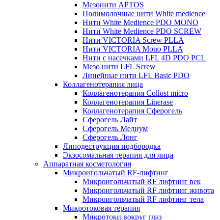
Мезонити APTOS
Полимолочные нити White medience
Нити White Medience PDO MONO
Нити White Medience PDO SCREW
Нити VICTORIA Screw PLLA
Нити VICTORIA Mono PLLA
Нити с насечками LFL 4D PDO PCL
Мезо нити LFL Screw
Линейные нити LFL Basic PDO
Коллагенотерапия лица
Коллагенотерапия Collost micro
Коллагенотерапия Linerase
Коллагенотерапия Сферогель
Сферогель Лайт
Сферогель Медиум
Сферогель Лонг
Липодеструкция подбородка
Экзосомальная терапия для лица
Аппаратная косметология
Микроигольчатый RF-лифтинг
Микроигольчатый RF лифтинг век
Микроигольчатый RF лифтинг живота
Микроигольчатый RF лифтинг тела
Микротоковая терапия
Микротоки вокруг глаз