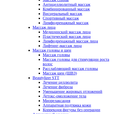
Антицеллюлитный массаж
Комбинированный массаж
Висцеральный массаж
Спортивный массаж
Лимфодренажный массаж
Массаж лица
Медицинский массаж лица
Пластический массаж лица
Лимфодренажный массаж лица
Лифтинг-массаж лица
Массаж головы и шеи
Массаж головы
Массаж головы для стимуляции роста
волос
Расслабляющий массаж головы
Массаж шеи (ШВЗ)
Beautylizer STT
Лечение целлюлита
Лечение фиброза
Уменьшение жировых отложений
Детокс-омоложение тела
Миорелаксация
Аппаратная подтяжка кожи
Коррекция фигуры без операции