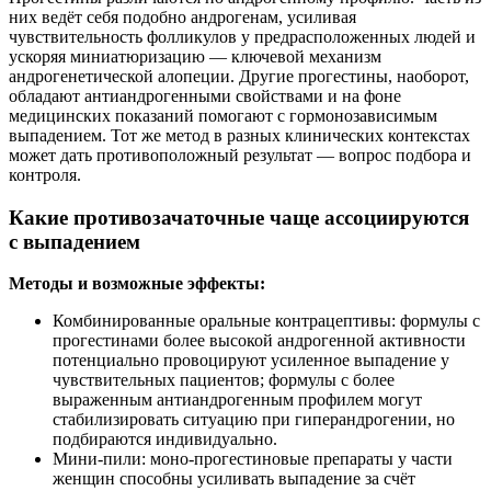
них ведёт себя подобно андрогенам, усиливая
чувствительность фолликулов у предрасположенных людей и
ускоряя миниатюризацию — ключевой механизм
андрогенетической алопеции. Другие прогестины, наоборот,
обладают антиандрогенными свойствами и на фоне
медицинских показаний помогают с гормонозависимым
выпадением. Тот же метод в разных клинических контекстах
может дать противоположный результат — вопрос подбора и
контроля.
Какие противозачаточные чаще ассоциируются
с выпадением
Методы и возможные эффекты:
Комбинированные оральные контрацептивы: формулы с
прогестинами более высокой андрогенной активности
потенциально провоцируют усиленное выпадение у
чувствительных пациентов; формулы с более
выраженным антиандрогенным профилем могут
стабилизировать ситуацию при гиперандрогении, но
подбираются индивидуально.
Мини-пили: моно-прогестиновые препараты у части
женщин способны усиливать выпадение за счёт