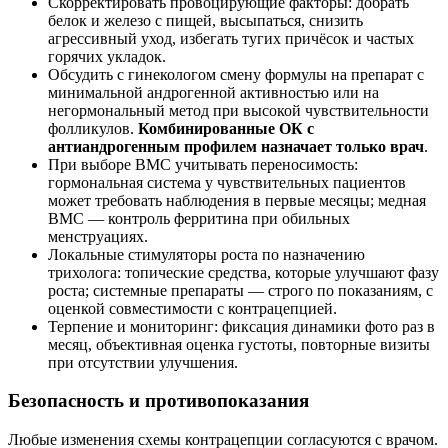
Скорректировать провоцирующие факторы: добрать
белок и железо с пищей, высыпаться, снизить
агрессивный уход, избегать тугих причёсок и частых
горячих укладок.
Обсудить с гинекологом смену формулы на препарат с
минимальной андрогенной активностью или на
негормональный метод при высокой чувствительности
фолликулов.
Комбинированные ОК с
антиандрогенным профилем назначает только врач
.
При выборе ВМС учитывать переносимость:
гормональная система у чувствительных пациентов
может требовать наблюдения в первые месяцы; медная
ВМС — контроль ферритина при обильных
менструациях.
Локальные стимуляторы роста по назначению
трихолога: топические средства, которые улучшают фазу
роста; системные препараты — строго по показаниям, с
оценкой совместимости с контрацепцией.
Терпение и мониторинг: фиксация динамики фото раз в
месяц, объективная оценка густоты, повторные визиты
при отсутствии улучшения.
Безопасность и противопоказания
Любые изменения схемы контрацепции согласуются с врачом.