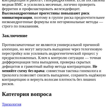
контрацепции и работа с гиперандрогенией. Если поставлена
медная ВМС и усилились месячные, логично проверить
ферритин и профилактировать железодефицит.
Высокоандрогенные прогестины повышают риск
миниатюризации
, поэтому в группе риска предпочтительнее
низкоандрогенные формулы или негормональные методы —
строго по показаниям.
Заключение
Противозачаточные не являются универсальной причиной
алопеции, но могут запускать выпадение через телогеновую
перестройку или усиливать андрогенетический процесс у
предрасположенных. Ключ к контролю ситуации — точная
дифференциация типа выпадения, проверка скрытых
дефицитов и грамотный выбор метода контрацепции.
Не
меняйте схему без врача
: совместная тактика гинеколога и
трихолога позволяет снизить выпадение, сохранить надёжную
контрацепцию и вернуть волосам плотность без лишних
рисков.
Категория вопроса
Трихология