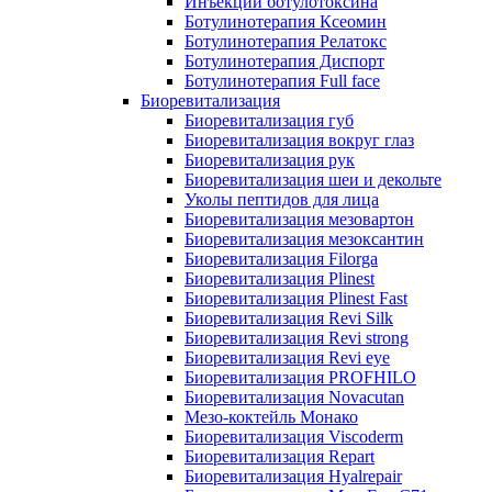
Инъекции ботулотоксина
Ботулинотерапия Ксеомин
Ботулинотерапия Релатокс
Ботулинотерапия Диспорт
Ботулинотерапия Full face
Биоревитализация
Биоревитализация губ
Биоревитализация вокруг глаз
Биоревитализация рук
Биоревитализация шеи и декольте
Уколы пептидов для лица
Биоревитализация мезовартон
Биоревитализация мезоксантин
Биоревитализация Filorga
Биоревитализация Plinest
Биоревитализация Plinest Fast
Биоревитализация Revi Silk
Биоревитализация Revi strong
Биоревитализация Revi eye
Биоревитализация PROFHILO
Биоревитализация Novacutan
Мезо-коктейль Монако
Биоревитализация Viscoderm
Биоревитализация Repart
Биоревитализация Hyalrepair