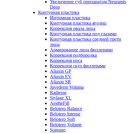
Увеличение губ препаратом Neuramis
Deep
Контурная пластика
Интимная пластика
Контурная пластика ягодиц
Коррекция овала лица
Контурная пластика под глазами
Контурная пластика средней трети
лица
Армирование лица филлерами
Коррекция подбородка
Коррекция носа
Коррекция скул филлерами
Aliaxin GP
Aliaxin EV
Aliaxin SR
Juvederm Voluma
Radiesse
Stylage XL
AestheFill
Belotero Balance
Belotero Intense
Belotero Soft
Belotero Volume
Soprano