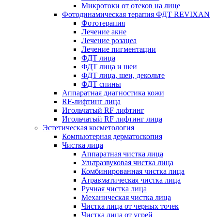
Микротоки от отеков на лице
Фотодинамическая терапия ФДТ REVIXAN
Фототерапия
Лечение акне
Лечение розацеа
Лечение пигментации
ФДТ лица
ФДТ лица и шеи
ФДТ лица, шеи, декольте
ФДТ спины
Аппаратная диагностика кожи
RF-лифтинг лица
Игольчатый RF лифтинг
Игольчатый RF лифтинг лица
Эстетическая косметология
Компьютерная дерматоскопия
Чистка лица
Аппаратная чистка лица
Ультразвуковая чистка лица
Комбинированная чистка лица
Атравматическая чистка лица
Ручная чистка лица
Механическая чистка лица
Чистка лица от черных точек
Чистка лица от угрей