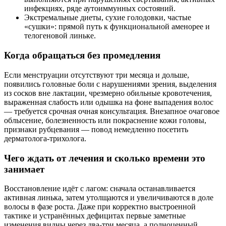
инфекциях, ряде аутоиммунных состояний.
Экстремальные диеты, сухие голодовки, частые
«сушки»: прямой путь к функциональной аменорее и
телогеновой линьке.
Когда обращаться без промедления
Если менструации отсутствуют три месяца и дольше,
появились головные боли с нарушениями зрения, выделения
из сосков вне лактации, чрезмерно обильные кровотечения,
выраженная слабость или одышка на фоне выпадения волос
— требуется срочная очная консультация. Внезапное очаговое
облысение, болезненность или покраснение кожи головы,
признаки рубцевания — повод немедленно посетить
дерматолога‑трихолога.
Чего ждать от лечения и сколько времени это
занимает
Восстановление идёт с лагом: сначала останавливается
активная линька, затем утолщаются и увеличиваются в доле
волосы в фазе роста. Даже при корректно выстроенной
тактике и устранённых дефицитах первые заметные
изменения видны через два‑три месяца, а полноценный