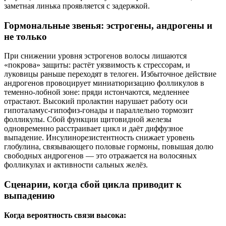
заметная линька проявляется с задержкой.
Гормональные звенья: эстрогены, андрогены и
не только
При снижении уровня эстрогенов волосы лишаются
«покрова» защиты: растёт уязвимость к стрессорам, и
луковицы раньше переходят в телоген. Избыточное действие
андрогенов провоцирует миниатюризацию фолликулов в
теменно‑лобной зоне: пряди истончаются, медленнее
отрастают. Высокий пролактин нарушает работу оси
гипоталамус‑гипофиз‑гонады и параллельно тормозит
фолликулы. Сбой функции щитовидной железы
одновременно расстраивает цикл и даёт диффузное
выпадение. Инсулинорезистентность снижает уровень
глобулина, связывающего половые гормоны, повышая долю
свободных андрогенов — это отражается на волосяных
фолликулах и активности сальных желёз.
Сценарии, когда сбой цикла приводит к
выпадению
Когда вероятность связи высока: