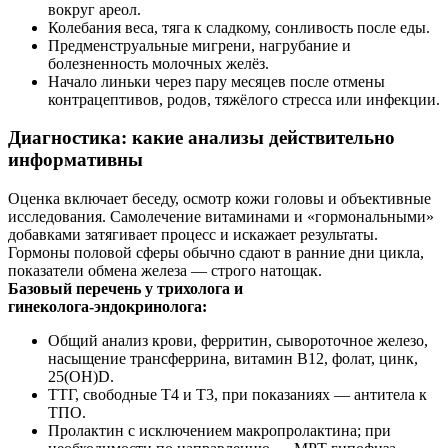
вокруг ареол.
Колебания веса, тяга к сладкому, сонливость после еды.
Предменструальные мигрени, нагрубание и
болезненность молочных желёз.
Начало линьки через пару месяцев после отмены
контрацептивов, родов, тяжёлого стресса или инфекции.
Диагностика: какие анализы действительно
информативны
Оценка включает беседу, осмотр кожи головы и объективные
исследования. Самолечение витаминами и «гормональными»
добавками затягивает процесс и искажает результаты.
Гормоны половой сферы обычно сдают в ранние дни цикла,
показатели обмена железа — строго натощак.
Базовый перечень у трихолога и
гинеколога‑эндокринолога:
Общий анализ крови, ферритин, сывороточное железо,
насыщение трансферрина, витамин В12, фолат, цинк,
25(ОН)D.
ТТГ, свободные Т4 и Т3, при показаниях — антитела к
ТПО.
Пролактин с исключением макропролактина; при