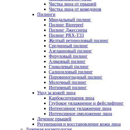
Чистка лица от прыщей
Чистка лица от комедонов
Пилинги
Миндальный пилинг
Пилинг Biorepeel
Пилинг Джесснера
Пилинг PRX-T33
Желтый ретиноловый пилинг
Срединный пилинг
Азелаиновый пилинг
Феруловый пилинг
Алмазный пилинг
Гликолевый пилинг
Салициловый пилинг
Пировиноградный пилинг
Молочный пилинг
Интимный пилинг
Уход за кожей лица
Карбокситерапия лица
Глубокое увлажнение и фейслифтинг
Интенсивное увлажнение лица
Интенсивное омоложение лица
Лечение прыщей
Регенерация и восстановление кожи лица
Лазерная косметология