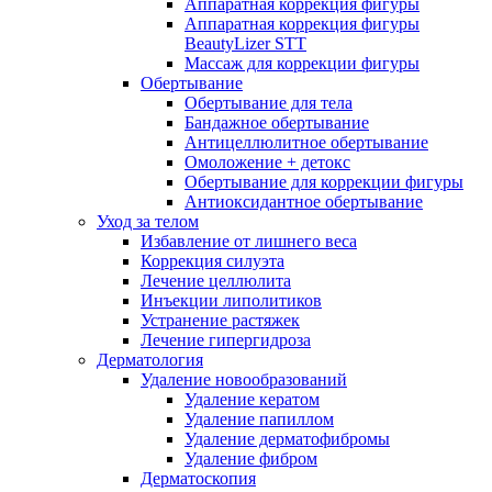
Аппаратная коррекция фигуры
Аппаратная коррекция фигуры
BeautyLizer STT
Массаж для коррекции фигуры
Обертывание
Обертывание для тела
Бандажное обертывание
Антицеллюлитное обертывание
Омоложение + детокс
Обертывание для коррекции фигуры
Антиоксидантное обертывание
Уход за телом
Избавление от лишнего веса
Коррекция силуэта
Лечение целлюлита
Инъекции липолитиков
Устранение растяжек
Лечение гипергидроза
Дерматология
Удаление новообразований
Удаление кератом
Удаление папиллом
Удаление дерматофибромы
Удаление фибром
Дерматоскопия