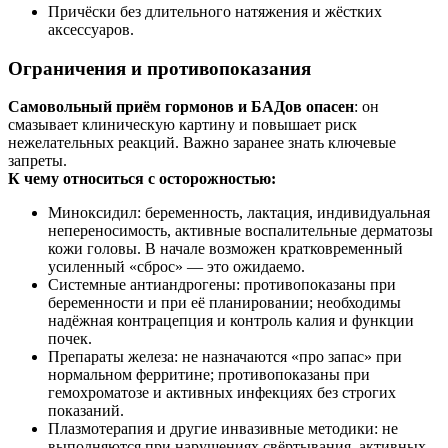
Причёски без длительного натяжения и жёстких
аксессуаров.
Ограничения и противопоказания
Самовольный приём гормонов и БАДов опасен
: он
смазывает клиническую картину и повышает риск
нежелательных реакций. Важно заранее знать ключевые
запреты.
К чему относиться с осторожностью:
Миноксидил: беременность, лактация, индивидуальная
непереносимость, активные воспалительные дерматозы
кожи головы. В начале возможен кратковременный
усиленный «сброс» — это ожидаемо.
Системные антиандрогены: противопоказаны при
беременности и при её планировании; необходимы
надёжная контрацепция и контроль калия и функции
почек.
Препараты железа: не назначаются «про запас» при
нормальном ферритине; противопоказаны при
гемохроматозе и активных инфекциях без строгих
показаний.
Плазмотерапия и другие инвазивные методики: не
выполняются при нарушениях свёртывания, активных