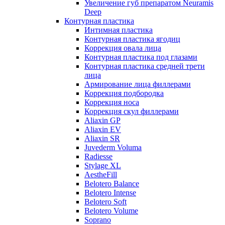
Увеличение губ препаратом Neuramis
Deep
Контурная пластика
Интимная пластика
Контурная пластика ягодиц
Коррекция овала лица
Контурная пластика под глазами
Контурная пластика средней трети
лица
Армирование лица филлерами
Коррекция подбородка
Коррекция носа
Коррекция скул филлерами
Aliaxin GP
Aliaxin EV
Aliaxin SR
Juvederm Voluma
Radiesse
Stylage XL
AestheFill
Belotero Balance
Belotero Intense
Belotero Soft
Belotero Volume
Soprano