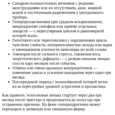
Синдром поликистозных яичников с редкими
менструациями или их отсутствием, акне, жирной
кожей и постепенным разрежением у центрального
пробора.
Гиперпролактинемия при грудном вскармливании,
микроаденоме гипофиза или приёме отдельных
лекарств — с нерегулярным циклом и равномерной
потерей волос.
Гипотиреоз или тиреотоксикоз с нарушениями цикла,
чувством слабости, непереносимостью холода или жары
и уменьшением плотности шевелюры по всей голове.
Аменорея после сильного стресса, снижения веса,
энергетического дефицита — с резким началом линьки
спустя пару месяцев после события.
Отмена или смена оральных контрацептивов —
изменение цикла и усиление выпадения через один‑три
месяца.
Послеродовой период с волнообразной потерей волос
из‑за перестройки уровней эстрогенов и пролактина.
Как правило, телогеновая линька стартует через два‑три
месяца после триггера и продолжается до полугода при
устранении причины. На фоне гиперандрогении может
переходить в затяжную или смешанную форму.