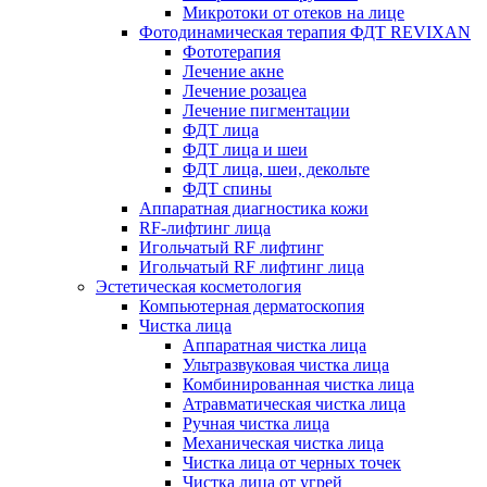
Микротоки от отеков на лице
Фотодинамическая терапия ФДТ REVIXAN
Фототерапия
Лечение акне
Лечение розацеа
Лечение пигментации
ФДТ лица
ФДТ лица и шеи
ФДТ лица, шеи, декольте
ФДТ спины
Аппаратная диагностика кожи
RF-лифтинг лица
Игольчатый RF лифтинг
Игольчатый RF лифтинг лица
Эстетическая косметология
Компьютерная дерматоскопия
Чистка лица
Аппаратная чистка лица
Ультразвуковая чистка лица
Комбинированная чистка лица
Атравматическая чистка лица
Ручная чистка лица
Механическая чистка лица
Чистка лица от черных точек
Чистка лица от угрей