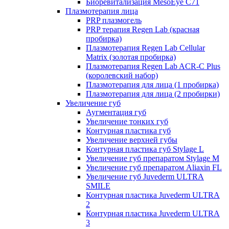
Биоревитализация MesoEye C71
Плазмотерапия лица
PRP плазмогель
PRP терапия Regen Lab (красная
пробирка)
Плазмотерапия Regen Lab Cellular
Matrix (золотая пробирка)
Плазмотерапия Regen Lab ACR-C Plus
(королевский набор)
Плазмотерапия для лица (1 пробирка)
Плазмотерапия для лица (2 пробирки)
Увеличение губ
Аугментация губ
Увеличение тонких губ
Контурная пластика губ
Увеличение верхней губы
Контурная пластика губ Stylage L
Увеличение губ препаратом Stylage M
Увеличение губ препаратом Aliaxin FL
Увеличение губ Juvederm ULTRA
SMILE
Контурная пластика Juvederm ULTRA
2
Контурная пластика Juvederm ULTRA
3