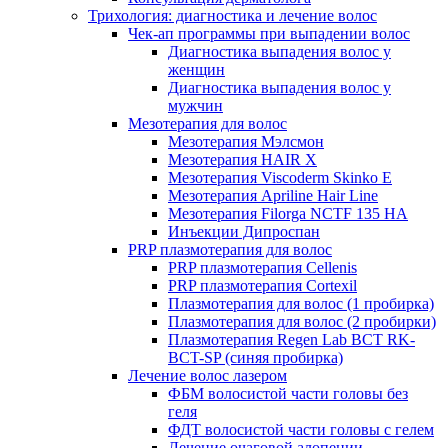
Трихология: диагностика и лечение волос
Чек-ап программы при выпадении волос
Диагностика выпадения волос у
женщин
Диагностика выпадения волос у
мужчин
Мезотерапия для волос
Мезотерапия Мэлсмон
Мезотерапия HAIR X
Мезотерапия Viscoderm Skinko E
Мезотерапия Apriline Hair Line
Мезотерапия Filorga NCTF 135 HA
Инъекции Дипроспан
PRP плазмотерапия для волос
PRP плазмотерапия Cellenis
PRP плазмотерапия Cortexil
Плазмотерапия для волос (1 пробирка)
Плазмотерапия для волос (2 пробирки)
Плазмотерапия Regen Lab BCT RK-
BCT-SP (синяя пробирка)
Лечение волос лазером
ФБМ волосистой части головы без
геля
ФДТ волосистой части головы с гелем
Лечение очаговой алопеции