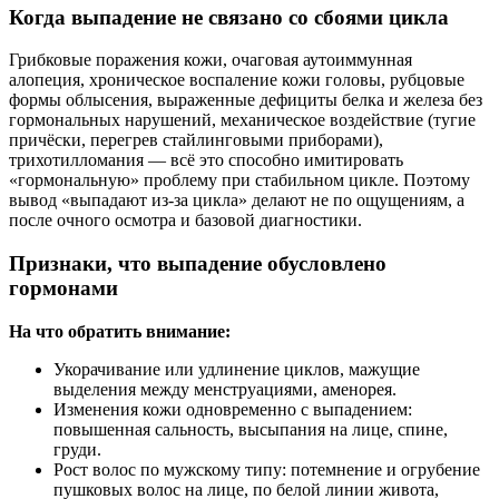
Когда выпадение не связано со сбоями цикла
Грибковые поражения кожи, очаговая аутоиммунная
алопеция, хроническое воспаление кожи головы, рубцовые
формы облысения, выраженные дефициты белка и железа без
гормональных нарушений, механическое воздействие (тугие
причёски, перегрев стайлинговыми приборами),
трихотилломания — всё это способно имитировать
«гормональную» проблему при стабильном цикле. Поэтому
вывод «выпадают из‑за цикла» делают не по ощущениям, а
после очного осмотра и базовой диагностики.
Признаки, что выпадение обусловлено
гормонами
На что обратить внимание:
Укорачивание или удлинение циклов, мажущие
выделения между менструациями, аменорея.
Изменения кожи одновременно с выпадением:
повышенная сальность, высыпания на лице, спине,
груди.
Рост волос по мужскому типу: потемнение и огрубение
пушковых волос на лице, по белой линии живота,