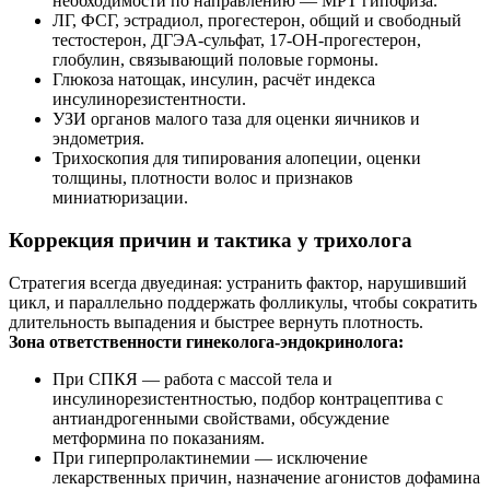
необходимости по направлению — МРТ гипофиза.
ЛГ, ФСГ, эстрадиол, прогестерон, общий и свободный
тестостерон, ДГЭА‑сульфат, 17‑ОН‑прогестерон,
глобулин, связывающий половые гормоны.
Глюкоза натощак, инсулин, расчёт индекса
инсулинорезистентности.
УЗИ органов малого таза для оценки яичников и
эндометрия.
Трихоскопия для типирования алопеции, оценки
толщины, плотности волос и признаков
миниатюризации.
Коррекция причин и тактика у трихолога
Стратегия всегда двуединая: устранить фактор, нарушивший
цикл, и параллельно поддержать фолликулы, чтобы сократить
длительность выпадения и быстрее вернуть плотность.
Зона ответственности гинеколога‑эндокринолога:
При СПКЯ — работа с массой тела и
инсулинорезистентностью, подбор контрацептива с
антиандрогенными свойствами, обсуждение
метформина по показаниям.
При гиперпролактинемии — исключение
лекарственных причин, назначение агонистов дофамина