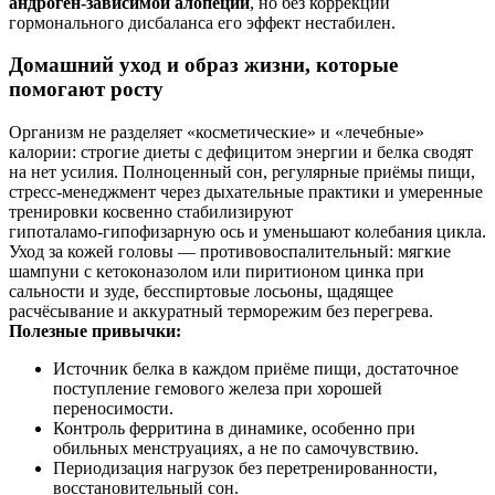
андроген‑зависимой алопеции
, но без коррекции
гормонального дисбаланса его эффект нестабилен.
Домашний уход и образ жизни, которые
помогают росту
Организм не разделяет «косметические» и «лечебные»
калории: строгие диеты с дефицитом энергии и белка сводят
на нет усилия. Полноценный сон, регулярные приёмы пищи,
стресс‑менеджмент через дыхательные практики и умеренные
тренировки косвенно стабилизируют
гипоталамо‑гипофизарную ось и уменьшают колебания цикла.
Уход за кожей головы — противовоспалительный: мягкие
шампуни с кетоконазолом или пиритионом цинка при
сальности и зуде, бесспиртовые лосьоны, щадящее
расчёсывание и аккуратный терморежим без перегрева.
Полезные привычки:
Источник белка в каждом приёме пищи, достаточное
поступление гемового железа при хорошей
переносимости.
Контроль ферритина в динамике, особенно при
обильных менструациях, а не по самочувствию.
Периодизация нагрузок без перетренированности,
восстановительный сон.