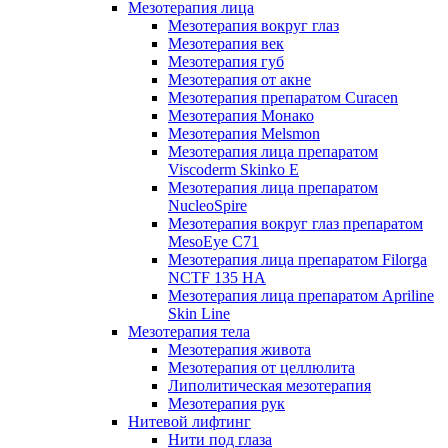
Мезотерапия лица
Мезотерапия вокруг глаз
Мезотерапия век
Мезотерапия губ
Мезотерапия от акне
Мезотерапия препаратом Curacen
Мезотерапия Монако
Мезотерапия Melsmon
Мезотерапия лица препаратом
Viscoderm Skinko E
Мезотерапия лица препаратом
NucleoSpire
Мезотерапия вокруг глаз препаратом
MesoEye С71
Мезотерапия лица препаратом Filorga
NCTF 135 HA
Мезотерапия лица препаратом Apriline
Skin Line
Мезотерапия тела
Мезотерапия живота
Мезотерапия от целлюлита
Липолитическая мезотерапия
Мезотерапия рук
Нитевой лифтинг
Нити под глаза