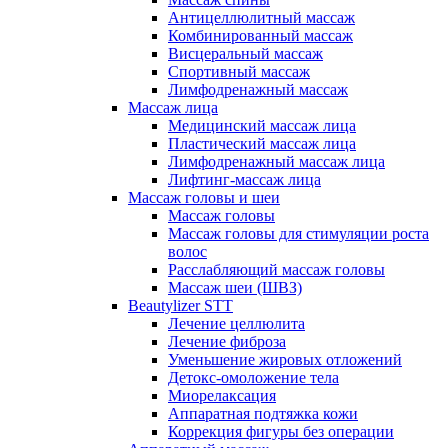
Антицеллюлитный массаж
Комбинированный массаж
Висцеральный массаж
Спортивный массаж
Лимфодренажный массаж
Массаж лица
Медицинский массаж лица
Пластический массаж лица
Лимфодренажный массаж лица
Лифтинг-массаж лица
Массаж головы и шеи
Массаж головы
Массаж головы для стимуляции роста
волос
Расслабляющий массаж головы
Массаж шеи (ШВЗ)
Beautylizer STT
Лечение целлюлита
Лечение фиброза
Уменьшение жировых отложений
Детокс-омоложение тела
Миорелаксация
Аппаратная подтяжка кожи
Коррекция фигуры без операции