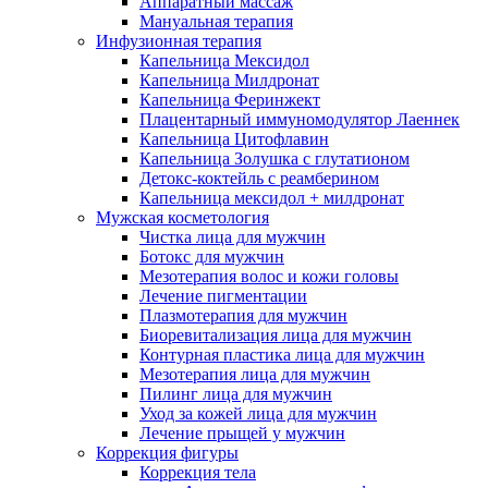
Аппаратный массаж
Мануальная терапия
Инфузионная терапия
Капельница Мексидол
Капельница Милдронат
Капельница Феринжект
Плацентарный иммуномодулятор Лаеннек
Капельница Цитофлавин
Капельница Золушка с глутатионом
Детокс-коктейль с реамберином
Капельница мексидол + милдронат
Мужская косметология
Чистка лица для мужчин
Ботокс для мужчин
Мезотерапия волос и кожи головы
Лечение пигментации
Плазмотерапия для мужчин
Биоревитализация лица для мужчин
Контурная пластика лица для мужчин
Мезотерапия лица для мужчин
Пилинг лица для мужчин
Уход за кожей лица для мужчин
Лечение прыщей у мужчин
Коррекция фигуры
Коррекция тела