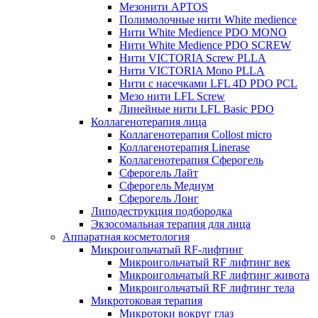
Мезонити APTOS
Полимолочные нити White medience
Нити White Medience PDO MONO
Нити White Medience PDO SCREW
Нити VICTORIA Screw PLLA
Нити VICTORIA Mono PLLA
Нити с насечками LFL 4D PDO PCL
Мезо нити LFL Screw
Линейные нити LFL Basic PDO
Коллагенотерапия лица
Коллагенотерапия Collost micro
Коллагенотерапия Linerase
Коллагенотерапия Сферогель
Сферогель Лайт
Сферогель Медиум
Сферогель Лонг
Липодеструкция подбородка
Экзосомальная терапия для лица
Аппаратная косметология
Микроигольчатый RF-лифтинг
Микроигольчатый RF лифтинг век
Микроигольчатый RF лифтинг живота
Микроигольчатый RF лифтинг тела
Микротоковая терапия
Микротоки вокруг глаз