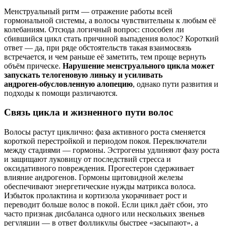
Менструальный ритм — отражение работы всей
гормональной системы, а волосы чувствительны к любым её
колебаниям. Отсюда логичный вопрос: способен ли
сбившийся цикл стать причиной выпадения волос? Короткий
ответ — да, при ряде обстоятельств такая взаимосвязь
встречается, и чем раньше её заметить, тем проще вернуть
объём прическе.
Нарушение менструального цикла может
запускать телогеновую линьку и усиливать
андроген‑обусловленную алопецию
, однако пути развития и
подходы к помощи различаются.
Связь цикла и жизненного пути волос
Волосы растут циклично: фаза активного роста сменяется
короткой перестройкой и периодом покоя. Переключатели
между стадиями — гормоны. Эстрогены удлиняют фазу роста
и защищают луковицу от последствий стресса и
оксидативного повреждения. Прогестерон сдерживает
влияние андрогенов. Гормоны щитовидной железы
обеспечивают энергетические нужды матрикса волоса.
Избыток пролактина и кортизола укорачивает рост и
переводит больше волос в покой. Если цикл даёт сбои, это
часто признак дисбаланса одного или нескольких звеньев
регуляции — в ответ фолликулы быстрее «засыпают», а