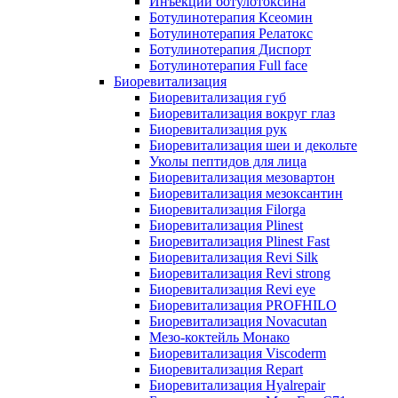
Инъекции ботулотоксина
Ботулинотерапия Ксеомин
Ботулинотерапия Релатокс
Ботулинотерапия Диспорт
Ботулинотерапия Full face
Биоревитализация
Биоревитализация губ
Биоревитализация вокруг глаз
Биоревитализация рук
Биоревитализация шеи и декольте
Уколы пептидов для лица
Биоревитализация мезовартон
Биоревитализация мезоксантин
Биоревитализация Filorga
Биоревитализация Plinest
Биоревитализация Plinest Fast
Биоревитализация Revi Silk
Биоревитализация Revi strong
Биоревитализация Revi eye
Биоревитализация PROFHILO
Биоревитализация Novacutan
Мезо-коктейль Монако
Биоревитализация Viscoderm
Биоревитализация Repart
Биоревитализация Hyalrepair