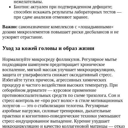
нежелательны.
Биотин: актуален при подтвержденном дефиците;
способен искажать результаты лабораторных тестов —
при сдаче анализов отменяют заранее.
Важно:
самоназначение комплексов с «лошадьмиными»
дозами микроэлементов повышает риски дисбалансов и не
ускоряет отрастание.
Уход за кожей головы и образ жизни
Нормализуйте микросреду фолликулов. Регулярное мытье
подходящим шампунем предотвращает хроническое
воспаление, мягкий массаж улучшает микроциркуляцию,
защита от ультрафиолета снижает оксидативный стресс.
Избегайте тугих причесок, агрессивных химических
процедур и частого воздействия высоких температур. При
себорейном дерматите — курсовое применение
противовоспалительных средств по схеме трихолога. Сон и
стресс-контроль не «про рост волос» в стиле мотивационных
лозунгов — это о стабилизации телогена. Регулярные
аэробные нагрузки, силовые тренировки, дыхательные
практики и когнитивно-поведенческие техники уменьшают
стресс-индуцированное выпадение. Курение ухудшает
микроциркуляцию и качество коллагеновой матрицы — отказ