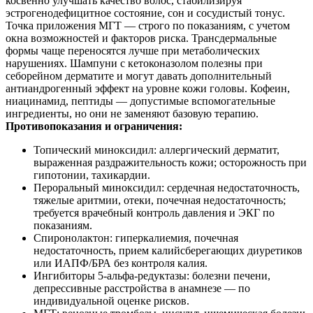
косвенно улучшать качество волос, стабилизируя
эстрогенодефицитное состояние, сон и сосудистый тонус.
Точка приложения МГТ — строго по показаниям, с учетом
окна возможностей и факторов риска. Трансдермальные
формы чаще переносятся лучше при метаболических
нарушениях. Шампуни с кетоконазолом полезны при
себорейном дерматите и могут давать дополнительный
антиандрогенный эффект на уровне кожи головы. Кофеин,
ниацинамид, пептиды — допустимые вспомогательные
ингредиенты, но они не заменяют базовую терапию.
Противопоказания и ограничения:
Топический миноксидил: аллергический дерматит,
выраженная раздражительность кожи; осторожность при
гипотонии, тахикардии.
Пероральный миноксидил: сердечная недостаточность,
тяжелые аритмии, отеки, почечная недостаточность;
требуется врачебный контроль давления и ЭКГ по
показаниям.
Спиронолактон: гиперкалиемия, почечная
недостаточность, прием калийсберегающих диуретиков
или ИАПФ/БРА без контроля калия.
Ингибиторы 5-альфа-редуктазы: болезни печени,
депрессивные расстройства в анамнезе — по
индивидуальной оценке рисков.