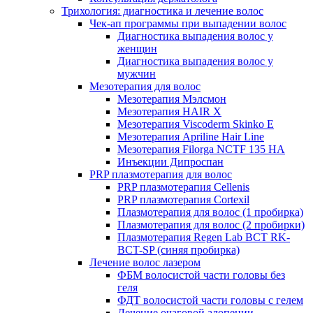
Трихология: диагностика и лечение волос
Чек-ап программы при выпадении волос
Диагностика выпадения волос у
женщин
Диагностика выпадения волос у
мужчин
Мезотерапия для волос
Мезотерапия Мэлсмон
Мезотерапия HAIR X
Мезотерапия Viscoderm Skinko E
Мезотерапия Apriline Hair Line
Мезотерапия Filorga NCTF 135 HA
Инъекции Дипроспан
PRP плазмотерапия для волос
PRP плазмотерапия Cellenis
PRP плазмотерапия Cortexil
Плазмотерапия для волос (1 пробирка)
Плазмотерапия для волос (2 пробирки)
Плазмотерапия Regen Lab BCT RK-
BCT-SP (синяя пробирка)
Лечение волос лазером
ФБМ волосистой части головы без
геля
ФДТ волосистой части головы с гелем
Лечение очаговой алопеции