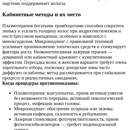
ощутимо поддерживает волосы.
Кабинетные методы и их место
Плазмотерапия богатыми тромбоцитами способна сократить
линьку и усилить толщину волос при андрогенетическом и
постстрессовом выпадении, особенно в комплексе с
миноксидилом. Микронидлинг с правильной техникой
усиливает проникновение топических средств и стимулирует
факторы роста. Низкоинтенсивная лазерная терапия —
домашний или кабинетный адъювант с кумулятивным
эффектом. Пересадка волос в женском варианте требует очень
тщательного отбора, поскольку донорские зоны часто
диффузно ослаблены; метод рассматривается при стабильном
процессе и реалистичных ожиданиях.
Когда процедуры противопоказаны:
Плазмотерапия: коагулопатии, прием антикоагулянтов
без возможности перерыва, активный онкологический
процесс, инфекции кожи головы.
Микронидлинг: обострение псориаза или экземы,
активная инфекция, склонность к рубцеванию.
Лазерная стимуляция: фоточувствительность, прием
фотосенсибилизаторов — требует индивидуальной
оценки.