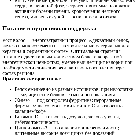
МГТ: венозные тромбозы, инсульт, ишемическая болезнь
сердца в активной фазе, эстрогензависимые неоплазии,
активные болезни печени, кровотечения неясного
генеза, мигрень с аурой — основание для отказа.
Питание и нутритивная поддержка
Рост волос — энергозатратный процесс. Адекватный белок,
железо и микроэлементы — «строительные материалы» для
кератина и ферментных систем. Оптимальная стратегия —
питание с достаточным количеством белка и корректной
энергетической ценностью, умеренный дефицит калорий при
необходимости снижения веса, контроль воспаления через
состав рациона.
Практические ориентиры:
Белок ежедневно из разных источников; при недостатке
— медицинские белковые смеси по показаниям.
Железо — под контролем ферритина; пероральные
формы лучше сочетать с витамином С и разносить с
кальцием/кофе.
Витамин D — тетровать дозу до целевого уровня,
избегая токсичности.
Цинк и омега-3 — по анализам и переносимости;
длительные высокие дозы цинка без показаний