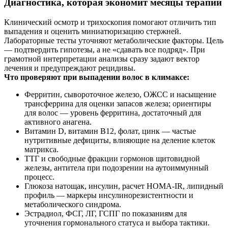
Диагностика, которая экономит месяцы терапии
Клинический осмотр и трихоскопия помогают отличить тип
выпадения и оценить миниатюризацию стержней.
Лабораторные тесты уточняют метаболические факторы. Цель
— подтвердить гипотезы, а не «сдавать все подряд». При
грамотной интерпретации анализы сразу задают вектор
лечения и предупреждают рецидивы.
Что проверяют при выпадении волос в климаксе:
Ферритин, сывороточное железо, ОЖСС и насыщение
трансферрина для оценки запасов железа; ориентиры
для волос — уровень ферритина, достаточный для
активного анагена.
Витамин D, витамин B12, фолат, цинк — частые
нутритивные дефициты, влияющие на деление клеток
матрикса.
ТТГ и свободные фракции гормонов щитовидной
железы, антитела при подозрении на аутоиммунный
процесс.
Глюкоза натощак, инсулин, расчет HOMA-IR, липидный
профиль — маркеры инсулинорезистентности и
метаболического синдрома.
Эстрадиол, ФСГ, ЛГ, ГСПГ по показаниям для
уточнения гормонального статуса и выбора тактики.