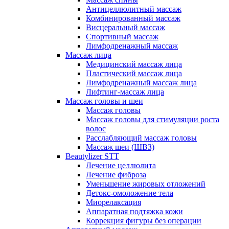
Антицеллюлитный массаж
Комбинированный массаж
Висцеральный массаж
Спортивный массаж
Лимфодренажный массаж
Массаж лица
Медицинский массаж лица
Пластический массаж лица
Лимфодренажный массаж лица
Лифтинг-массаж лица
Массаж головы и шеи
Массаж головы
Массаж головы для стимуляции роста
волос
Расслабляющий массаж головы
Массаж шеи (ШВЗ)
Beautylizer STT
Лечение целлюлита
Лечение фиброза
Уменьшение жировых отложений
Детокс-омоложение тела
Миорелаксация
Аппаратная подтяжка кожи
Коррекция фигуры без операции