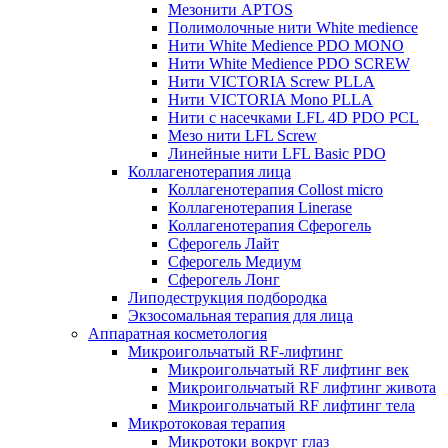
Мезонити APTOS
Полимолочные нити White medience
Нити White Medience PDO MONO
Нити White Medience PDO SCREW
Нити VICTORIA Screw PLLA
Нити VICTORIA Mono PLLA
Нити с насечками LFL 4D PDO PCL
Мезо нити LFL Screw
Линейные нити LFL Basic PDO
Коллагенотерапия лица
Коллагенотерапия Collost micro
Коллагенотерапия Linerase
Коллагенотерапия Сферогель
Сферогель Лайт
Сферогель Медиум
Сферогель Лонг
Липодеструкция подбородка
Экзосомальная терапия для лица
Аппаратная косметология
Микроигольчатый RF-лифтинг
Микроигольчатый RF лифтинг век
Микроигольчатый RF лифтинг живота
Микроигольчатый RF лифтинг тела
Микротоковая терапия
Микротоки вокруг глаз