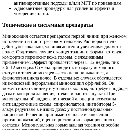
антиандрогенные подходы и/или МГТ по показаниям.
Адъювантные процедуры для усиления эффекта и
ускорения старта.
Топические и системные препараты
Миноксидил остается препаратом первой линии при женском
истончении и постстрессовом телогене. Растворы и пены
действуют локально, удлиняя анаген и увеличивая диаметр
волос. Стартовать лучше с концентрации и формы, которую
комфортно переносит кожа головы, с ежедневным
применением. Эффект проявляется через 8–12 недель, пик —
к 6–12 месяцам. Отмена приводит к возврату исходного
статуса в течение месяцев — это не «привыкание», а
физиология цикла волос. В отдельных случаях обсуждается
низкодозовый пероральный миноксидил офф-лейбл. Он
может снижать линьку и утолщать волосы, но требует подбора
дозы и контроля давления, отеков и частоты пульса. При
менопаузальной андрогенетической алопеции возможны
антиандрогенные схемы: спиронолактон, ингибиторы 5-
альфа-редуктазы в низких дозах у постменопаузальных
пациенток. Решение принимается после исключения
противопоказаний, оценки рисков и информированного
согласия. Менопаузальная гормональная терапия способна