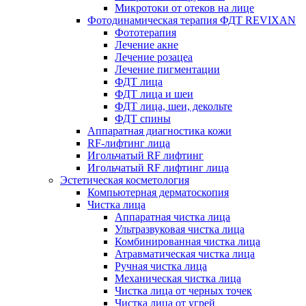
Микротоки от отеков на лице
Фотодинамическая терапия ФДТ REVIXAN
Фототерапия
Лечение акне
Лечение розацеа
Лечение пигментации
ФДТ лица
ФДТ лица и шеи
ФДТ лица, шеи, декольте
ФДТ спины
Аппаратная диагностика кожи
RF-лифтинг лица
Игольчатый RF лифтинг
Игольчатый RF лифтинг лица
Эстетическая косметология
Компьютерная дерматоскопия
Чистка лица
Аппаратная чистка лица
Ультразвуковая чистка лица
Комбинированная чистка лица
Атравматическая чистка лица
Ручная чистка лица
Механическая чистка лица
Чистка лица от черных точек
Чистка лица от угрей