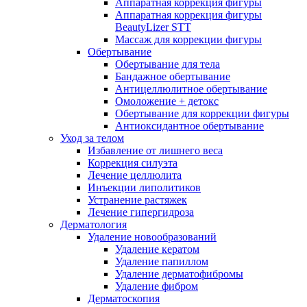
Аппаратная коррекция фигуры
Аппаратная коррекция фигуры
BeautyLizer STT
Массаж для коррекции фигуры
Обертывание
Обертывание для тела
Бандажное обертывание
Антицеллюлитное обертывание
Омоложение + детокс
Обертывание для коррекции фигуры
Антиоксидантное обертывание
Уход за телом
Избавление от лишнего веса
Коррекция силуэта
Лечение целлюлита
Инъекции липолитиков
Устранение растяжек
Лечение гипергидроза
Дерматология
Удаление новообразований
Удаление кератом
Удаление папиллом
Удаление дерматофибромы
Удаление фибром
Дерматоскопия