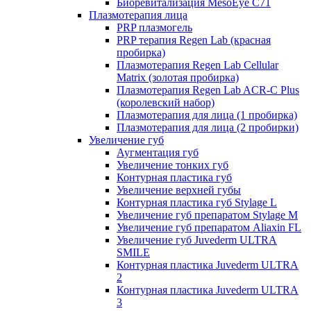
Биоревитализация MesoEye C71
Плазмотерапия лица
PRP плазмогель
PRP терапия Regen Lab (красная
пробирка)
Плазмотерапия Regen Lab Cellular
Matrix (золотая пробирка)
Плазмотерапия Regen Lab ACR-C Plus
(королевский набор)
Плазмотерапия для лица (1 пробирка)
Плазмотерапия для лица (2 пробирки)
Увеличение губ
Аугментация губ
Увеличение тонких губ
Контурная пластика губ
Увеличение верхней губы
Контурная пластика губ Stylage L
Увеличение губ препаратом Stylage M
Увеличение губ препаратом Aliaxin FL
Увеличение губ Juvederm ULTRA
SMILE
Контурная пластика Juvederm ULTRA
2
Контурная пластика Juvederm ULTRA
3