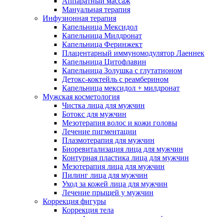
Аппаратный массаж
Мануальная терапия
Инфузионная терапия
Капельница Мексидол
Капельница Милдронат
Капельница Феринжект
Плацентарный иммуномодулятор Лаеннек
Капельница Цитофлавин
Капельница Золушка с глутатионом
Детокс-коктейль с реамберином
Капельница мексидол + милдронат
Мужская косметология
Чистка лица для мужчин
Ботокс для мужчин
Мезотерапия волос и кожи головы
Лечение пигментации
Плазмотерапия для мужчин
Биоревитализация лица для мужчин
Контурная пластика лица для мужчин
Мезотерапия лица для мужчин
Пилинг лица для мужчин
Уход за кожей лица для мужчин
Лечение прыщей у мужчин
Коррекция фигуры
Коррекция тела