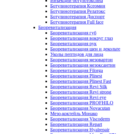
Инъекции ботулотоксина
Ботулинотерапия Ксеомин
Ботулинотерапия Релатокс
Ботулинотерапия Диспорт
Ботулинотерапия Full face
Биоревитализация
Биоревитализация губ
Биоревитализация вокруг глаз
Биоревитализация рук
Биоревитализация шеи и декольте
Уколы пептидов для лица
Биоревитализация мезовартон
Биоревитализация мезоксантин
Биоревитализация Filorga
Биоревитализация Plinest
Биоревитализация Plinest Fast
Биоревитализация Revi Silk
Биоревитализация Revi strong
Биоревитализация Revi eye
Биоревитализация PROFHILO
Биоревитализация Novacutan
Мезо-коктейль Монако
Биоревитализация Viscoderm
Биоревитализация Repart
Биоревитализация Hyalrepair