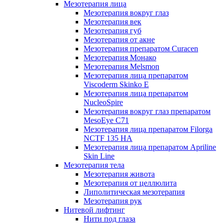
Мезотерапия лица
Мезотерапия вокруг глаз
Мезотерапия век
Мезотерапия губ
Мезотерапия от акне
Мезотерапия препаратом Curacen
Мезотерапия Монако
Мезотерапия Melsmon
Мезотерапия лица препаратом
Viscoderm Skinko E
Мезотерапия лица препаратом
NucleoSpire
Мезотерапия вокруг глаз препаратом
MesoEye С71
Мезотерапия лица препаратом Filorga
NCTF 135 HA
Мезотерапия лица препаратом Apriline
Skin Line
Мезотерапия тела
Мезотерапия живота
Мезотерапия от целлюлита
Липолитическая мезотерапия
Мезотерапия рук
Нитевой лифтинг
Нити под глаза