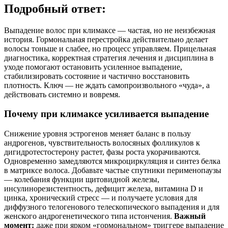
Подробный ответ:
Выпадение волос при климаксе — частая, но не неизбежная
история. Гормональная перестройка действительно делает
волосы тоньше и слабее, но процесс управляем. Прицельная
диагностика, корректная стратегия лечения и дисциплина в
уходе помогают остановить усиленное выпадение,
стабилизировать состояние и частично восстановить
плотность. Ключ — не ждать самопроизвольного «чуда», а
действовать системно и вовремя.
Почему при климаксе усиливается выпадение
Снижение уровня эстрогенов меняет баланс в пользу
андрогенов, чувствительность волосяных фолликулов к
дигидротестостерону растет, фазы роста укорачиваются.
Одновременно замедляются микроциркуляция и синтез белка
в матриксе волоса. Добавьте частые спутники перименопаузы
— колебания функции щитовидной железы,
инсулинорезистентность, дефицит железа, витамина D и
цинка, хронический стресс — и получаете условия для
диффузного телогенового телескопического выпадения и для
женского андрогенетического типа истончения.
Важный
момент:
даже при ярком «гормональном» триггере выпадение