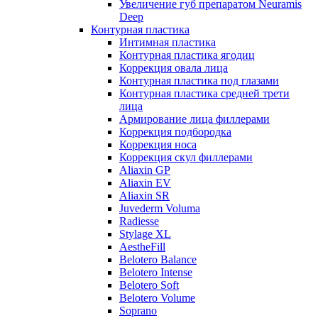
Увеличение губ препаратом Neuramis
Deep
Контурная пластика
Интимная пластика
Контурная пластика ягодиц
Коррекция овала лица
Контурная пластика под глазами
Контурная пластика средней трети
лица
Армирование лица филлерами
Коррекция подбородка
Коррекция носа
Коррекция скул филлерами
Aliaxin GP
Aliaxin EV
Aliaxin SR
Juvederm Voluma
Radiesse
Stylage XL
AestheFill
Belotero Balance
Belotero Intense
Belotero Soft
Belotero Volume
Soprano