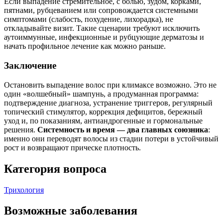
Если выпадение стремительное, с болью, зудом, корками,
пятнами, рубцеванием или сопровождается системными
симптомами (слабость, похудение, лихорадка), не
откладывайте визит. Такие сценарии требуют исключить
аутоиммунные, инфекционные и рубцующие дерматозы и
начать профильное лечение как можно раньше.
Заключение
Остановить выпадение волос при климаксе возможно. Это не
один «волшебный» шампунь, а продуманная программа:
подтверждение диагноза, устранение триггеров, регулярный
топический стимулятор, коррекция дефицитов, бережный
уход и, по показаниям, антиандрогенные и гормональные
решения.
Системность и время — два главных союзника
:
именно они переводят волосы из стадии потери в устойчивый
рост и возвращают прическе плотность.
Категория вопроса
Трихология
Возможные заболевания