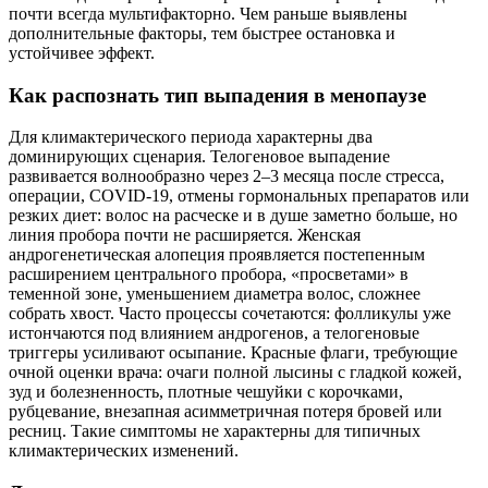
почти всегда мультифакторно. Чем раньше выявлены
дополнительные факторы, тем быстрее остановка и
устойчивее эффект.
Как распознать тип выпадения в менопаузе
Для климактерического периода характерны два
доминирующих сценария. Телогеновое выпадение
развивается волнообразно через 2–3 месяца после стресса,
операции, COVID-19, отмены гормональных препаратов или
резких диет: волос на расческе и в душе заметно больше, но
линия пробора почти не расширяется. Женская
андрогенетическая алопеция проявляется постепенным
расширением центрального пробора, «просветами» в
теменной зоне, уменьшением диаметра волос, сложнее
собрать хвост. Часто процессы сочетаются: фолликулы уже
истончаются под влиянием андрогенов, а телогеновые
триггеры усиливают осыпание. Красные флаги, требующие
очной оценки врача: очаги полной лысины с гладкой кожей,
зуд и болезненность, плотные чешуйки с корочками,
рубцевание, внезапная асимметричная потеря бровей или
ресниц. Такие симптомы не характерны для типичных
климактерических изменений.