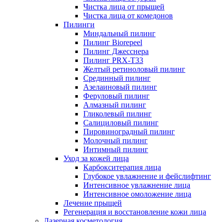
Чистка лица от прыщей
Чистка лица от комедонов
Пилинги
Миндальный пилинг
Пилинг Biorepeel
Пилинг Джесснера
Пилинг PRX-T33
Желтый ретиноловый пилинг
Срединный пилинг
Азелаиновый пилинг
Феруловый пилинг
Алмазный пилинг
Гликолевый пилинг
Салициловый пилинг
Пировиноградный пилинг
Молочный пилинг
Интимный пилинг
Уход за кожей лица
Карбокситерапия лица
Глубокое увлажнение и фейслифтинг
Интенсивное увлажнение лица
Интенсивное омоложение лица
Лечение прыщей
Регенерация и восстановление кожи лица
Лазерная косметология