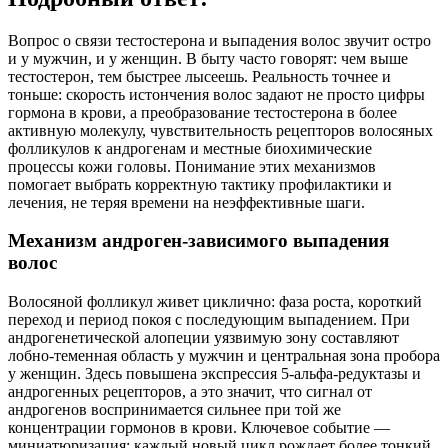
Вопрос о связи тестостерона и выпадения волос звучит остро
и у мужчин, и у женщин. В быту часто говорят: чем выше
тестостерон, тем быстрее лысеешь. Реальность точнее и
тоньше: скорость истончения волос задают не просто цифры
гормона в крови, а преобразование тестостерона в более
активную молекулу, чувствительность рецепторов волосяных
фолликулов к андрогенам и местные биохимические
процессы кожи головы. Понимание этих механизмов
помогает выбрать корректную тактику профилактики и
лечения, не теряя времени на неэффективные шаги.
Механизм андроген‑зависимого выпадения
волос
Волосяной фолликул живет циклично: фаза роста, короткий
переход и период покоя с последующим выпадением. При
андрогенетической алопеции уязвимую зону составляют
лобно‑теменная область у мужчин и центральная зона пробора
у женщин. Здесь повышена экспрессия 5‑альфа‑редуктазы и
андрогенных рецепторов, а это значит, что сигнал от
андрогенов воспринимается сильнее при той же
концентрации гормонов в крови. Ключевое событие —
миниатюризация: каждый новый цикл рождает более тонкий