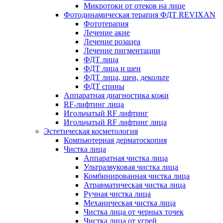
Микротоки от отеков на лице
Фотодинамическая терапия ФДТ REVIXAN
Фототерапия
Лечение акне
Лечение розацеа
Лечение пигментации
ФДТ лица
ФДТ лица и шеи
ФДТ лица, шеи, декольте
ФДТ спины
Аппаратная диагностика кожи
RF-лифтинг лица
Игольчатый RF лифтинг
Игольчатый RF лифтинг лица
Эстетическая косметология
Компьютерная дерматоскопия
Чистка лица
Аппаратная чистка лица
Ультразвуковая чистка лица
Комбинированная чистка лица
Атравматическая чистка лица
Ручная чистка лица
Механическая чистка лица
Чистка лица от черных точек
Чистка лица от угрей