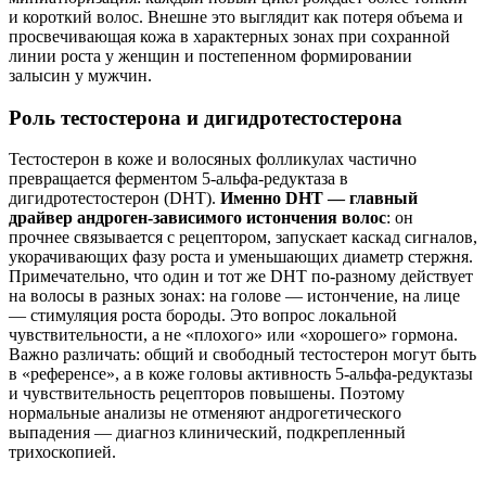
и короткий волос. Внешне это выглядит как потеря объема и
просвечивающая кожа в характерных зонах при сохранной
линии роста у женщин и постепенном формировании
залысин у мужчин.
Роль тестостерона и дигидротестостерона
Тестостерон в коже и волосяных фолликулах частично
превращается ферментом 5‑альфа‑редуктаза в
дигидротестостерон (DHT).
Именно DHT — главный
драйвер андроген‑зависимого истончения волос
: он
прочнее связывается с рецептором, запускает каскад сигналов,
укорачивающих фазу роста и уменьшающих диаметр стержня.
Примечательно, что один и тот же DHT по‑разному действует
на волосы в разных зонах: на голове — истончение, на лице
— стимуляция роста бороды. Это вопрос локальной
чувствительности, а не «плохого» или «хорошего» гормона.
Важно различать: общий и свободный тестостерон могут быть
в «референсе», а в коже головы активность 5‑альфа‑редуктазы
и чувствительность рецепторов повышены. Поэтому
нормальные анализы не отменяют андрогетического
выпадения — диагноз клинический, подкрепленный
трихоскопией.