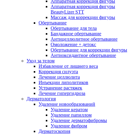
Аппаратная коррекция фигуры
Аппаратная коррекция фигуры
BeautyLizer STT
Массаж для коррекции фигуры
Обертывание
Обертывание для тела
Бандажное обертывание
Антицеллюлитное обертывание
Омоложение + детокс
Обертывание для коррекции фигуры
Антиоксидантное обертывание
Уход за телом
Избавление от лишнего веса
Коррекция силуэта
Лечение целлюлита
Инъекции липолитиков
Устранение растяжек
Лечение гипергидроза
Дерматология
Удаление новообразований
Удаление кератом
Удаление папиллом
Удаление дерматофибромы
Удаление фибром
Дерматоскопия