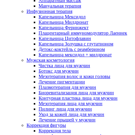
Аппаратный массаж
Мануальная терапия
Инфузионная терапия
Капельница Мексидол
Капельница Милдронат
Капельница Феринжект
Плацентарный иммуномодулятор Лаеннек
Капельница Цитофлавин
Капельница Золушка с глутатионом
Детокс-коктейль с реамберином
Капельница мексидол + милдронат
Мужская косметология
Чистка лица для мужчин
Ботокс для мужчин
Мезотерапия волос и кожи головы
Лечение пигментации
Плазмотерапия для мужчин
Биоревитализация лица для мужчин
Контурная пластика лица для мужчин
Мезотерапия лица для мужчин
Пилинг лица для мужчин
Уход за кожей лица для мужчин
Лечение прыщей у мужчин
Коррекция фигуры
Коррекция тела