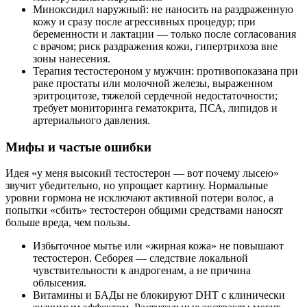
Миноксидил наружный: не наносить на раздраженную
кожу и сразу после агрессивных процедур; при
беременности и лактации — только после согласования
с врачом; риск раздражения кожи, гипертрихоза вне
зоны нанесения.
Терапия тестостероном у мужчин: противопоказана при
раке простаты или молочной железы, выраженном
эритроцитозе, тяжелой сердечной недостаточности;
требует мониторинга гематокрита, ПСА, липидов и
артериального давления.
Мифы и частые ошибки
Идея «у меня высокий тестостерон — вот почему лысею»
звучит убедительно, но упрощает картину. Нормальные
уровни гормона не исключают активной потери волос, а
попытки «сбить» тестостерон общими средствами наносят
больше вреда, чем пользы.
Избыточное мытье или «жирная кожа» не повышают
тестостерон. Себорея — следствие локальной
чувствительности к андрогенам, а не причина
облысения.
Витамины и БАДы не блокируют DHT с клинически