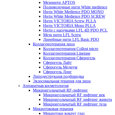
Мезонити APTOS
Полимолочные нити White medience
Нити White Medience PDO MONO
Нити White Medience PDO SCREW
Нити VICTORIA Screw PLLA
Нити VICTORIA Mono PLLA
Нити с насечками LFL 4D PDO PCL
Мезо нити LFL Screw
Линейные нити LFL Basic PDO
Коллагенотерапия лица
Коллагенотерапия Collost micro
Коллагенотерапия Linerase
Коллагенотерапия Сферогель
Сферогель Лайт
Сферогель Медиум
Сферогель Лонг
Липодеструкция подбородка
Экзосомальная терапия для лица
Аппаратная косметология
Микроигольчатый RF-лифтинг
Микроигольчатый RF лифтинг век
Микроигольчатый RF лифтинг живота
Микроигольчатый RF лифтинг тела
Микротоковая терапия
Микротоки вокруг глаз