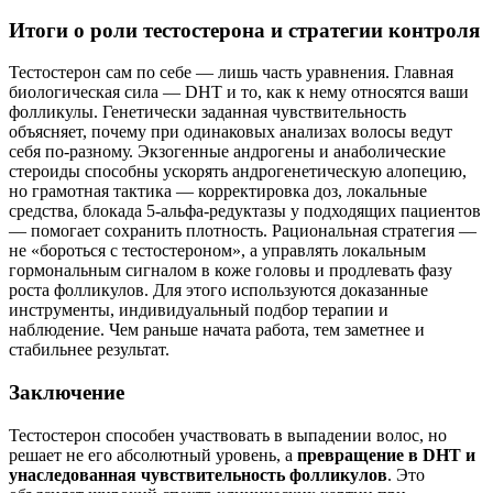
Итоги о роли тестостерона и стратегии контроля
Тестостерон сам по себе — лишь часть уравнения. Главная
биологическая сила — DHT и то, как к нему относятся ваши
фолликулы. Генетически заданная чувствительность
объясняет, почему при одинаковых анализах волосы ведут
себя по‑разному. Экзогенные андрогены и анаболические
стероиды способны ускорять андрогенетическую алопецию,
но грамотная тактика — корректировка доз, локальные
средства, блокада 5‑альфа‑редуктазы у подходящих пациентов
— помогает сохранить плотность. Рациональная стратегия —
не «бороться с тестостероном», а управлять локальным
гормональным сигналом в коже головы и продлевать фазу
роста фолликулов. Для этого используются доказанные
инструменты, индивидуальный подбор терапии и
наблюдение. Чем раньше начата работа, тем заметнее и
стабильнее результат.
Заключение
Тестостерон способен участвовать в выпадении волос, но
решает не его абсолютный уровень, а
превращение в DHT и
унаследованная чувствительность фолликулов
. Это