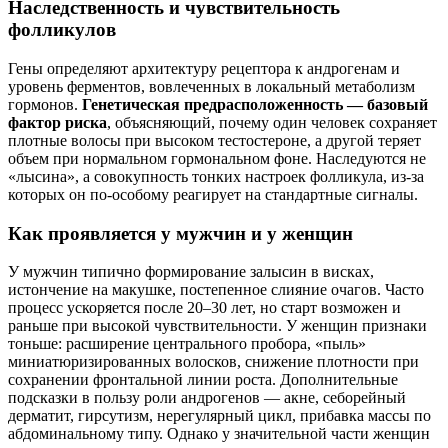
Наследственность и чувствительность
фолликулов
Гены определяют архитектуру рецептора к андрогенам и
уровень ферментов, вовлеченных в локальный метаболизм
гормонов.
Генетическая предрасположенность — базовый
фактор риска
, объясняющий, почему один человек сохраняет
плотные волосы при высоком тестостероне, а другой теряет
объем при нормальном гормональном фоне. Наследуются не
«лысина», а совокупность тонких настроек фолликула, из‑за
которых он по‑особому реагирует на стандартные сигналы.
Как проявляется у мужчин и у женщин
У мужчин типично формирование залысин в висках,
истончение на макушке, постепенное слияние очагов. Часто
процесс ускоряется после 20–30 лет, но старт возможен и
раньше при высокой чувствительности. У женщин признаки
тоньше: расширение центрального пробора, «пыль»
миниатюризированных волосков, снижение плотности при
сохранении фронтальной линии роста. Дополнительные
подсказки в пользу роли андрогенов — акне, себорейный
дерматит, гирсутизм, нерегулярный цикл, прибавка массы по
абдоминальному типу. Однако у значительной части женщин