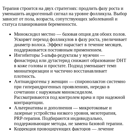
Терапия строится на двух стратегиях: продлить фазу роста и
уменьшить андрогенный сигнал на уровне фолликула. Выбор
зависит от пола, возраста, сопутствующих заболеваний и
статуса планирования беременности.
Миноксидил местно — базовая опция для обоих полов.
Ускоряет переход фолликулов в фазу роста, увеличивает
диаметр волоса. Эффект нарастает в течение месяцев,
поддерживается постоянным применением.
Ингибиторы 5‑альфа‑редуктазы у мужчин —
финaстерид или дутастерид снижают образование DHT
в коже головы и простате. Подход уменьшает темп
миниатюризации и частично восстанавливает
плотность.
Антиандрогены у женщин — спиронолактон системно
при гиперандрогенных проявлениях, нередко в
сочетании с наружным миноксидилом.
Рассматриваются под контролем врача и при надежной
контрацепции.
Альтернативы и дополнения — микротоковые и
лазерные устройства низкого уровня, мезотерапия,
PRP‑терапия. Подбираются индивидуально,
поддерживающие методы, не замена базовой терапии.
Коррекция провоцирующих факторов — лечение