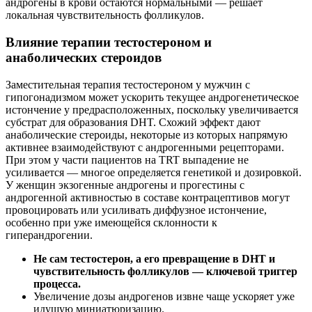
андрогены в крови остаются нормальными — решает
локальная чувствительность фолликулов.
Влияние терапии тестостероном и
анаболических стероидов
Заместительная терапия тестостероном у мужчин с
гипогонадизмом может ускорить текущее андрогенетическое
истончение у предрасположенных, поскольку увеличивается
субстрат для образования DHT. Схожий эффект дают
анаболические стероиды, некоторые из которых напрямую
активнее взаимодействуют с андрогенными рецепторами.
При этом у части пациентов на TRT выпадение не
усиливается — многое определяется генетикой и дозировкой.
У женщин экзогенные андрогены и прогестины с
андрогенной активностью в составе контрацептивов могут
провоцировать или усиливать диффузное истончение,
особенно при уже имеющейся склонности к
гиперандрогении.
Не сам тестостерон, а его превращение в DHT и
чувствительность фолликулов — ключевой триггер
процесса.
Увеличение дозы андрогенов извне чаще ускоряет уже
идущую миниатюризацию.