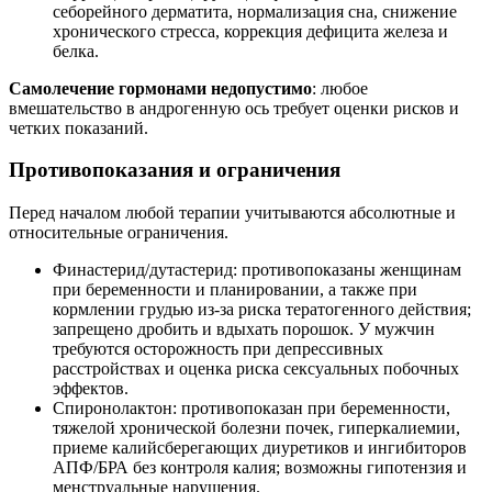
себорейного дерматита, нормализация сна, снижение
хронического стресса, коррекция дефицита железа и
белка.
Самолечение гормонами недопустимо
: любое
вмешательство в андрогенную ось требует оценки рисков и
четких показаний.
Противопоказания и ограничения
Перед началом любой терапии учитываются абсолютные и
относительные ограничения.
Финастерид/дутастерид: противопоказаны женщинам
при беременности и планировании, а также при
кормлении грудью из‑за риска тератогенного действия;
запрещено дробить и вдыхать порошок. У мужчин
требуются осторожность при депрессивных
расстройствах и оценка риска сексуальных побочных
эффектов.
Спиронолактон: противопоказан при беременности,
тяжелой хронической болезни почек, гиперкалиемии,
приеме калийсберегающих диуретиков и ингибиторов
АПФ/БРА без контроля калия; возможны гипотензия и
менструальные нарушения.