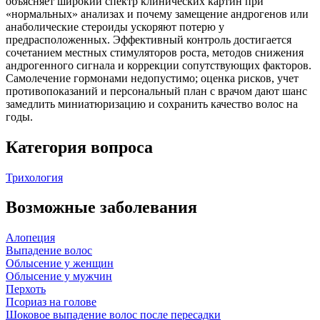
объясняет широкий спектр клинических картин при
«нормальных» анализах и почему замещение андрогенов или
анаболические стероиды ускоряют потерю у
предрасположенных. Эффективный контроль достигается
сочетанием местных стимуляторов роста, методов снижения
андрогенного сигнала и коррекции сопутствующих факторов.
Самолечение гормонами недопустимо; оценка рисков, учет
противопоказаний и персональный план с врачом дают шанс
замедлить миниатюризацию и сохранить качество волос на
годы.
Категория вопроса
Трихология
Возможные заболевания
Алопеция
Выпадение волос
Облысение у женщин
Облысение у мужчин
Перхоть
Псориаз на голове
Шоковое выпадение волос после пересадки