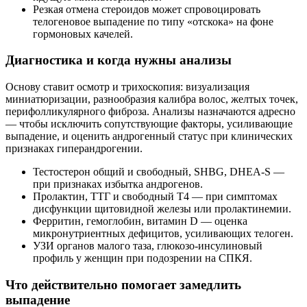
Резкая отмена стероидов может спровоцировать
телогеновое выпадение по типу «отскока» на фоне
гормоновых качелей.
Диагностика и когда нужны анализы
Основу ставит осмотр и трихоскопия: визуализация
миниатюризации, разнообразия калибра волос, желтых точек,
перифолликулярного фиброза. Анализы назначаются адресно
— чтобы исключить сопутствующие факторы, усиливающие
выпадение, и оценить андрогенный статус при клинических
признаках гиперандрогении.
Тестостерон общий и свободный, SHBG, DHEA‑S —
при признаках избытка андрогенов.
Пролактин, ТТГ и свободный Т4 — при симптомах
дисфункции щитовидной железы или пролактинемии.
Ферритин, гемоглобин, витамин D — оценка
микронутриентных дефицитов, усиливающих телоген.
УЗИ органов малого таза, глюкозо‑инсулиновый
профиль у женщин при подозрении на СПКЯ.
Что действительно помогает замедлить
выпадение