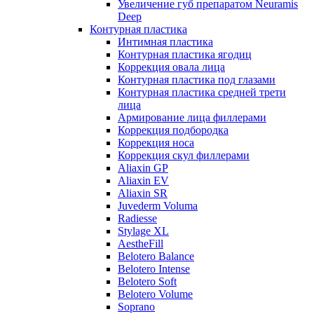
Увеличение губ препаратом Neuramis
Deep
Контурная пластика
Интимная пластика
Контурная пластика ягодиц
Коррекция овала лица
Контурная пластика под глазами
Контурная пластика средней трети
лица
Армирование лица филлерами
Коррекция подбородка
Коррекция носа
Коррекция скул филлерами
Aliaxin GP
Aliaxin EV
Aliaxin SR
Juvederm Voluma
Radiesse
Stylage XL
AestheFill
Belotero Balance
Belotero Intense
Belotero Soft
Belotero Volume
Soprano