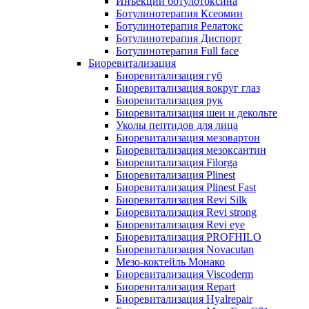
Инъекции ботулотоксина
Ботулинотерапия Ксеомин
Ботулинотерапия Релатокс
Ботулинотерапия Диспорт
Ботулинотерапия Full face
Биоревитализация
Биоревитализация губ
Биоревитализация вокруг глаз
Биоревитализация рук
Биоревитализация шеи и декольте
Уколы пептидов для лица
Биоревитализация мезовартон
Биоревитализация мезоксантин
Биоревитализация Filorga
Биоревитализация Plinest
Биоревитализация Plinest Fast
Биоревитализация Revi Silk
Биоревитализация Revi strong
Биоревитализация Revi eye
Биоревитализация PROFHILO
Биоревитализация Novacutan
Мезо-коктейль Монако
Биоревитализация Viscoderm
Биоревитализация Repart
Биоревитализация Hyalrepair