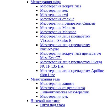
Мезотерапия лица
Мезотерапия вокруг глаз
Мезотерапия век
Мезотерапия губ
Мезотерапия от акне
Мезотерапия препаратом Curacen
Мезотерапия Монако
Мезотерапия Melsmon
Мезотерапия лица препаратом
Viscoderm Skinko E
Мезотерапия лица препаратом
NucleoSpire
Мезотерапия вокруг глаз препаратом
MesoEye С71
Мезотерапия лица препаратом Filorga
NCTF 135 HA
Мезотерапия лица препаратом Apriline
Skin Line
Мезотерапия тела
Мезотерапия живота
Мезотерапия от целлюлита
Липолитическая мезотерапия
Мезотерапия рук
Нитевой лифтинг
Нити под глаза