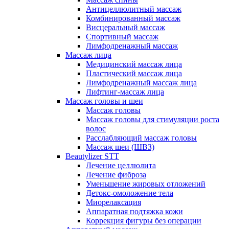
Антицеллюлитный массаж
Комбинированный массаж
Висцеральный массаж
Спортивный массаж
Лимфодренажный массаж
Массаж лица
Медицинский массаж лица
Пластический массаж лица
Лимфодренажный массаж лица
Лифтинг-массаж лица
Массаж головы и шеи
Массаж головы
Массаж головы для стимуляции роста
волос
Расслабляющий массаж головы
Массаж шеи (ШВЗ)
Beautylizer STT
Лечение целлюлита
Лечение фиброза
Уменьшение жировых отложений
Детокс-омоложение тела
Миорелаксация
Аппаратная подтяжка кожи
Коррекция фигуры без операции