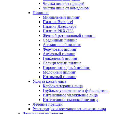
Чистка лица от прыщей
Чистка лица от комедонов
Пилинги
Миндальный пилинг
Пилинг Biorepeel
Пилинг Джесснера
Пилинг PRX-T33
Желтый ретиноловый пилинг
Срединный пилинг
Азелаиновый пилинг
Феруловый пилинг
Алмазный пилинг
Гликолевый пилинг
Салициловый пилинг
Пировиноградный пилинг
Молочный пилинг
Интимный пилинг
Уход за кожей лица
Карбокситерапия лица
Глубокое увлажнение и фейслифтинг
Интенсивное увлажнение лица
Интенсивное омоложение лица
Лечение прыщей
Регенерация и восстановление кожи лица
Лазерная косметология