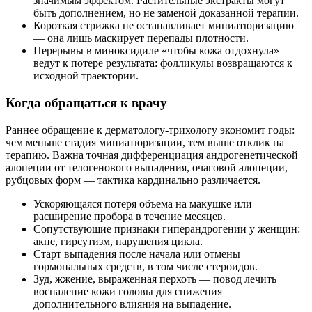
значимым эффектом. Растительные экстракты могут
быть дополнением, но не заменой доказанной терапии.
Короткая стрижка не останавливает миниатюризацию
— она лишь маскирует перепады плотности.
Перерывы в миноксидиле «чтобы кожа отдохнула»
ведут к потере результата: фолликулы возвращаются к
исходной траектории.
Когда обращаться к врачу
Раннее обращение к дерматологу‑трихологу экономит годы:
чем меньше стадия миниатюризации, тем выше отклик на
терапию. Важна точная дифференциация андрогенетической
алопеции от телогенового выпадения, очаговой алопеции,
рубцовых форм — тактика кардинально различается.
Ускоряющаяся потеря объема на макушке или
расширение пробора в течение месяцев.
Сопутствующие признаки гиперандрогении у женщин:
акне, гирсутизм, нарушения цикла.
Старт выпадения после начала или отмены
гормональных средств, в том числе стероидов.
Зуд, жжение, выраженная перхоть — повод лечить
воспаление кожи головы для снижения
дополнительного влияния на выпадение.