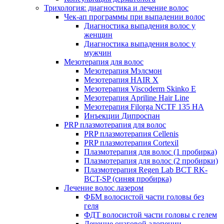
Трихология: диагностика и лечение волос
Чек-ап программы при выпадении волос
Диагностика выпадения волос у
женщин
Диагностика выпадения волос у
мужчин
Мезотерапия для волос
Мезотерапия Мэлсмон
Мезотерапия HAIR X
Мезотерапия Viscoderm Skinko E
Мезотерапия Apriline Hair Line
Мезотерапия Filorga NCTF 135 HA
Инъекции Дипроспан
PRP плазмотерапия для волос
PRP плазмотерапия Cellenis
PRP плазмотерапия Cortexil
Плазмотерапия для волос (1 пробирка)
Плазмотерапия для волос (2 пробирки)
Плазмотерапия Regen Lab BCT RK-
BCT-SP (синяя пробирка)
Лечение волос лазером
ФБМ волосистой части головы без
геля
ФДТ волосистой части головы с гелем
Лечение очаговой алопеции