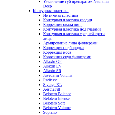
Увеличение губ препаратом Neuramis
Deep
Контурная пластика
Интимная пластика
Контурная пластика ягодиц
Коррекция овала лица
Контурная пластика под глазами
Контурная пластика средней трети
лица
Армирование лица филлерами
Коррекция подбородка
Коррекция носа
Коррекция скул филлерами
Aliaxin GP
Aliaxin EV
Aliaxin SR
Juvederm Voluma
Radiesse
Stylage XL
AestheFill
Belotero Balance
Belotero Intense
Belotero Soft
Belotero Volume
Soprano