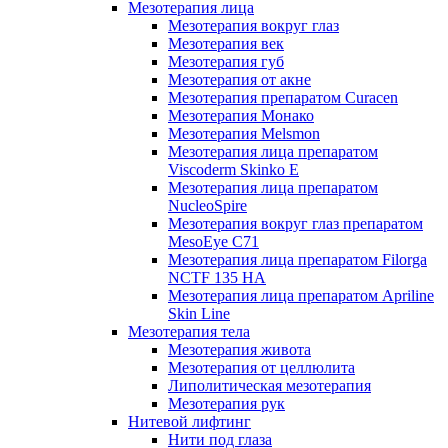
Мезотерапия лица
Мезотерапия вокруг глаз
Мезотерапия век
Мезотерапия губ
Мезотерапия от акне
Мезотерапия препаратом Curacen
Мезотерапия Монако
Мезотерапия Melsmon
Мезотерапия лица препаратом
Viscoderm Skinko E
Мезотерапия лица препаратом
NucleoSpire
Мезотерапия вокруг глаз препаратом
MesoEye С71
Мезотерапия лица препаратом Filorga
NCTF 135 HA
Мезотерапия лица препаратом Apriline
Skin Line
Мезотерапия тела
Мезотерапия живота
Мезотерапия от целлюлита
Липолитическая мезотерапия
Мезотерапия рук
Нитевой лифтинг
Нити под глаза