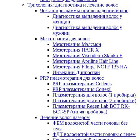
Трихология: диагностика и лечение волос
Чек-ап программы при выпадении волос
Диагностика выпадения волос у
женщин
Диагностика выпадения волос у
мужчин
Мезотерапия для волос
Мезотерапия Мэлсмон
Мезотерапия HAIR X
Мезотерапия Viscoderm Skinko E
Мезотерапия Apriline Hair Line
Мезотерапия Filorga NCTF 135 HA
Инъекции Дипроспан
PRP плазмотерапия для волос
PRP плазмотерапия Cellenis
PRP плазмотерапия Cortexil
Плазмотерапия для волос (1 пробирка)
Плазмотерапия для волос (2 пробирки)
Плазмотерапия Regen Lab BCT RK-
BCT-SP (синяя пробирка)
Лечение волос лазером
ФБМ волосистой части головы без
геля
ФДТ волосистой части головы с гелем
Лечение очаговой алопеции