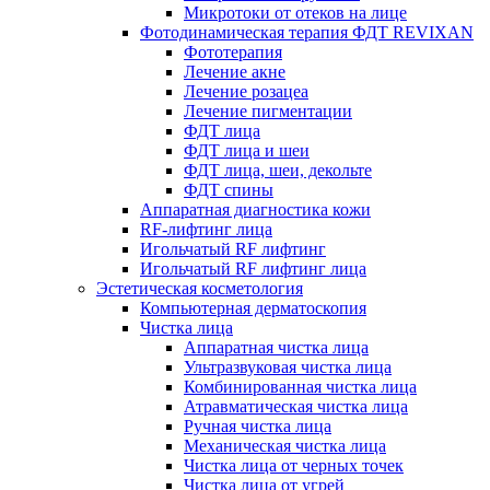
Микротоки от отеков на лице
Фотодинамическая терапия ФДТ REVIXAN
Фототерапия
Лечение акне
Лечение розацеа
Лечение пигментации
ФДТ лица
ФДТ лица и шеи
ФДТ лица, шеи, декольте
ФДТ спины
Аппаратная диагностика кожи
RF-лифтинг лица
Игольчатый RF лифтинг
Игольчатый RF лифтинг лица
Эстетическая косметология
Компьютерная дерматоскопия
Чистка лица
Аппаратная чистка лица
Ультразвуковая чистка лица
Комбинированная чистка лица
Атравматическая чистка лица
Ручная чистка лица
Механическая чистка лица
Чистка лица от черных точек
Чистка лица от угрей