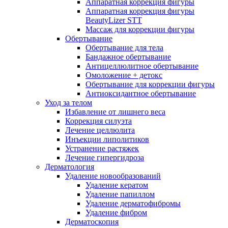
Аппаратная коррекция фигуры
Аппаратная коррекция фигуры
BeautyLizer STT
Массаж для коррекции фигуры
Обертывание
Обертывание для тела
Бандажное обертывание
Антицеллюлитное обертывание
Омоложение + детокс
Обертывание для коррекции фигуры
Антиоксидантное обертывание
Уход за телом
Избавление от лишнего веса
Коррекция силуэта
Лечение целлюлита
Инъекции липолитиков
Устранение растяжек
Лечение гипергидроза
Дерматология
Удаление новообразований
Удаление кератом
Удаление папиллом
Удаление дерматофибромы
Удаление фибром
Дерматоскопия