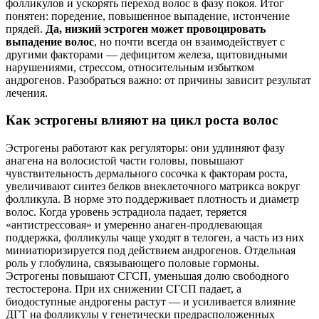
фолликулов и ускорять переход волос в фазу покоя. Итог
понятен: поредение, повышенное выпадение, истончение
прядей.
Да, низкий эстроген может провоцировать
выпадение волос
, но почти всегда он взаимодействует с
другими факторами — дефицитом железа, щитовидными
нарушениями, стрессом, относительным избытком
андрогенов. Разобраться важно: от причины зависит результат
лечения.
Как эстрогены влияют на цикл роста волос
Эстрогены работают как регуляторы: они удлиняют фазу
анагена на волосистой части головы, повышают
чувствительность дермального сосочка к факторам роста,
увеличивают синтез белков внеклеточного матрикса вокруг
фолликула. В норме это поддерживает плотность и диаметр
волос. Когда уровень эстрадиола падает, теряется
«антистрессовая» и умеренно анаген-продлевающая
поддержка, фолликулы чаще уходят в телоген, а часть из них
миниатюризируется под действием андрогенов. Отдельная
роль у глобулина, связывающего половые гормоны.
Эстрогены повышают СГСП, уменьшая долю свободного
тестостерона. При их снижении СГСП падает, а
биодоступные андрогены растут — и усиливается влияние
ДГТ на фолликулы у генетически предрасположенных