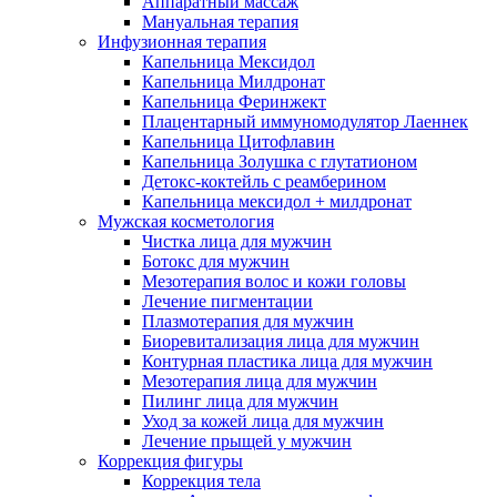
Аппаратный массаж
Мануальная терапия
Инфузионная терапия
Капельница Мексидол
Капельница Милдронат
Капельница Феринжект
Плацентарный иммуномодулятор Лаеннек
Капельница Цитофлавин
Капельница Золушка с глутатионом
Детокс-коктейль с реамберином
Капельница мексидол + милдронат
Мужская косметология
Чистка лица для мужчин
Ботокс для мужчин
Мезотерапия волос и кожи головы
Лечение пигментации
Плазмотерапия для мужчин
Биоревитализация лица для мужчин
Контурная пластика лица для мужчин
Мезотерапия лица для мужчин
Пилинг лица для мужчин
Уход за кожей лица для мужчин
Лечение прыщей у мужчин
Коррекция фигуры
Коррекция тела