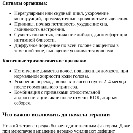
Сигналы организма:
Нерегулярный или скудный цикл, укорочение
менструаций, промежуточные кровянистые выделения.
Приливы, ночная потливость, ухудшение сна,
лабильность настроения.
Сухость слизистых, снижение либидо, дискомфорт при
интимной близости.
Диффузное поредение по всей голове с акцентом в
теменной зоне, выпадение усиливается волнами.
Косвенные трихологические признаки:
Истончение диаметра волос, повышенная ломкость при
нормальной жирности кожи головы.
Ускорение перехода волос в телоген спустя 2–4 месяца
после гормонального триггера.
Комбинация с признаками относительной
андрогенизации: акне после отмены КОК, жирная
себорея.
Что важно исключить до начала терапии
Низкий эстроген редко бывает единственным фактором. Даже
при менопаузе выпадение нередко усиливают дефицит