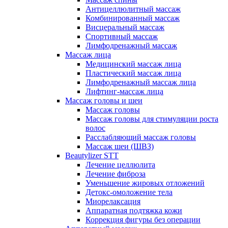
Антицеллюлитный массаж
Комбинированный массаж
Висцеральный массаж
Спортивный массаж
Лимфодренажный массаж
Массаж лица
Медицинский массаж лица
Пластический массаж лица
Лимфодренажный массаж лица
Лифтинг-массаж лица
Массаж головы и шеи
Массаж головы
Массаж головы для стимуляции роста
волос
Расслабляющий массаж головы
Массаж шеи (ШВЗ)
Beautylizer STT
Лечение целлюлита
Лечение фиброза
Уменьшение жировых отложений
Детокс-омоложение тела
Миорелаксация
Аппаратная подтяжка кожи
Коррекция фигуры без операции