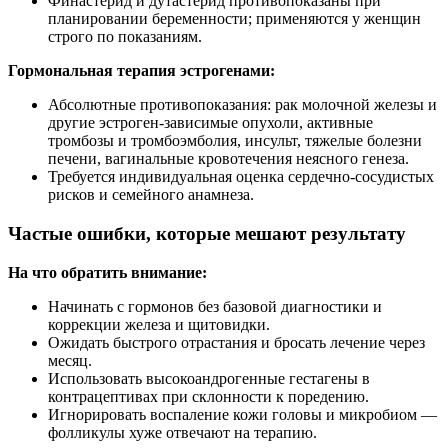
Финастерид и дутастерид противопоказаны при
планировании беременности; применяются у женщин
строго по показаниям.
Гормональная терапия эстрогенами:
Абсолютные противопоказания: рак молочной железы и
другие эстроген‑зависимые опухоли, активные
тромбозы и тромбоэмболия, инсульт, тяжелые болезни
печени, вагинальные кровотечения неясного генеза.
Требуется индивидуальная оценка сердечно‑сосудистых
рисков и семейного анамнеза.
Частые ошибки, которые мешают результату
На что обратить внимание:
Начинать с гормонов без базовой диагностики и
коррекции железа и щитовидки.
Ожидать быстрого отрастания и бросать лечение через
месяц.
Использовать высокоандрогенные гестагены в
контрацептивах при склонности к поредению.
Игнорировать воспаление кожи головы и микробиом —
фолликулы хуже отвечают на терапию.