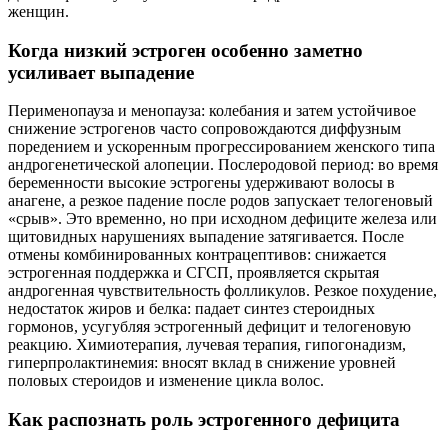
женщин.
Когда низкий эстроген особенно заметно
усиливает выпадение
Перименопауза и менопауза: колебания и затем устойчивое
снижение эстрогенов часто сопровождаются диффузным
поредением и ускоренным прогрессированием женского типа
андрогенетической алопеции. Послеродовой период: во время
беременности высокие эстрогены удерживают волосы в
анагене, а резкое падение после родов запускает телогеновый
«срыв». Это временно, но при исходном дефиците железа или
щитовидных нарушениях выпадение затягивается. После
отмены комбинированных контрацептивов: снижается
эстрогенная поддержка и СГСП, проявляется скрытая
андрогенная чувствительность фолликулов. Резкое похудение,
недостаток жиров и белка: падает синтез стероидных
гормонов, усугубляя эстрогенный дефицит и телогеновую
реакцию. Химиотерапия, лучевая терапия, гипогонадизм,
гиперпролактинемия: вносят вклад в снижение уровней
половых стероидов и изменение цикла волос.
Как распознать роль эстрогенного дефицита