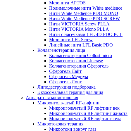
Мезонити APTOS
Полимолочные нити White medience
Нити White Medience PDO MONO
Нити White Medience PDO SCREW
Нити VICTORIA Screw PLLA
Нити VICTORIA Mono PLLA
Нити с насечками LFL 4D PDO PCL
Мезо нити LFL Screw
Линейные нити LFL Basic PDO
Коллагенотерапия лица
Коллагенотерапия Collost micro
Коллагенотерапия Linerase
Коллагенотерапия Сферогель
Сферогель Лайт
Сферогель Медиум
Сферогель Лонг
Липодеструкция подбородка
Экзосомальная терапия для лица
Аппаратная косметология
Микроигольчатый RF-лифтинг
Микроигольчатый RF лифтинг век
Микроигольчатый RF лифтинг живота
Микроигольчатый RF лифтинг тела
Микротоковая терапия
Микротоки вокруг глаз