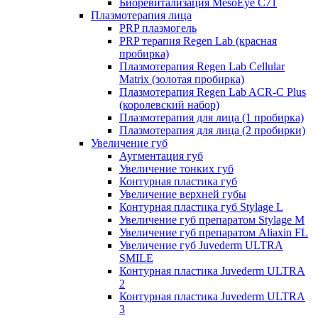
Биоревитализация MesoEye C71
Плазмотерапия лица
PRP плазмогель
PRP терапия Regen Lab (красная
пробирка)
Плазмотерапия Regen Lab Cellular
Matrix (золотая пробирка)
Плазмотерапия Regen Lab ACR-C Plus
(королевский набор)
Плазмотерапия для лица (1 пробирка)
Плазмотерапия для лица (2 пробирки)
Увеличение губ
Аугментация губ
Увеличение тонких губ
Контурная пластика губ
Увеличение верхней губы
Контурная пластика губ Stylage L
Увеличение губ препаратом Stylage M
Увеличение губ препаратом Aliaxin FL
Увеличение губ Juvederm ULTRA
SMILE
Контурная пластика Juvederm ULTRA
2
Контурная пластика Juvederm ULTRA
3