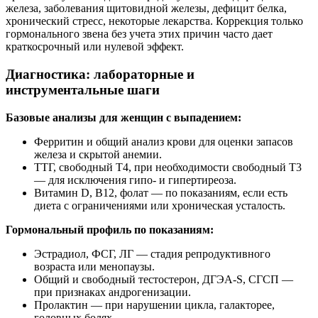
железа, заболевания щитовидной железы, дефицит белка,
хронический стресс, некоторые лекарства. Коррекция только
гормонального звена без учета этих причин часто дает
краткосрочный или нулевой эффект.
Диагностика: лабораторные и
инструментальные шаги
Базовые анализы для женщин с выпадением:
Ферритин и общий анализ крови для оценки запасов
железа и скрытой анемии.
ТТГ, свободный Т4, при необходимости свободный Т3
— для исключения гипо- и гипертиреоза.
Витамин D, В12, фолат — по показаниям, если есть
диета с ограничениями или хроническая усталость.
Гормональный профиль по показаниям:
Эстрадиол, ФСГ, ЛГ — стадия репродуктивного
возраста или менопаузы.
Общий и свободный тестостерон, ДГЭА‑S, СГСП —
при признаках андрогенизации.
Пролактин — при нарушении цикла, галакторее,
головных болях.