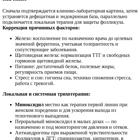
Сначала подтверждается клинико‑лабораторная картина, затем
устраняется дефицитная и эндокринная база, параллельно
подключается локальная терапия для защиты фолликула.
Коррекция причинных факторов:
Железо: восполнение по назначению врача до целевых
значений ферритина, учитывая толерантность и
сопутствующие заболевания.
Щитовидная железа: нормализация ТТГ и свободных
гормонов щитовидной железы.
Питание: достаточный белок, полезные жиры,
регулярность приемов пищи.
Стресс и сон: гигиена сна, техники снижения стресса,
работа с тревогой.
Локальная и системная трихотерапия:
Миноксидил
местно как терапия первой линии при
женском поредении и для ускорения выхода из
телогенового выпадения.
Пероральный миноксидил в малых дозах — по
назначению и под мониторингом давления и отеков.
Антиандрогены при выраженной чувствительности
фолликулов к ДГТ: спиронолактон, ципротерон, в