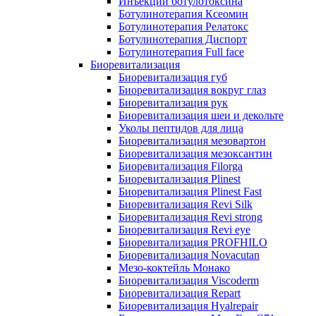
Инъекции ботулотоксина
Ботулинотерапия Ксеомин
Ботулинотерапия Релатокс
Ботулинотерапия Диспорт
Ботулинотерапия Full face
Биоревитализация
Биоревитализация губ
Биоревитализация вокруг глаз
Биоревитализация рук
Биоревитализация шеи и декольте
Уколы пептидов для лица
Биоревитализация мезовартон
Биоревитализация мезоксантин
Биоревитализация Filorga
Биоревитализация Plinest
Биоревитализация Plinest Fast
Биоревитализация Revi Silk
Биоревитализация Revi strong
Биоревитализация Revi eye
Биоревитализация PROFHILO
Биоревитализация Novacutan
Мезо-коктейль Монако
Биоревитализация Viscoderm
Биоревитализация Repart
Биоревитализация Hyalrepair