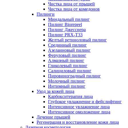
Чистка лица от прыщей
Чистка лица от комедонов
Пилинги
Миндальный пилинг
Пилинг Biorepeel
Пилинг Джесснера
Пилинг PRX-T33
Желтый ретиноловый пилинг
Срединный пилинг
Азелаиновый пилинг
Феруловый пилинг
Алмазный пилинг
Гликолевый пилинг
Салициловый пилинг
Пировиноградный пилинг
Молочный пилинг
Интимный пилинг
Уход за кожей лица
Карбокситерапия лица
Глубокое увлажнение и фейслифтинг
Интенсивное увлажнение лица
Интенсивное омоложение лица
Лечение прыщей
Регенерация и восстановление кожи лица
Лазерная косметология