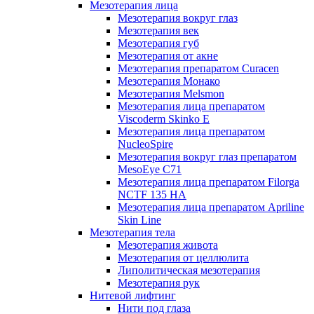
Мезотерапия лица
Мезотерапия вокруг глаз
Мезотерапия век
Мезотерапия губ
Мезотерапия от акне
Мезотерапия препаратом Curacen
Мезотерапия Монако
Мезотерапия Melsmon
Мезотерапия лица препаратом
Viscoderm Skinko E
Мезотерапия лица препаратом
NucleoSpire
Мезотерапия вокруг глаз препаратом
MesoEye С71
Мезотерапия лица препаратом Filorga
NCTF 135 HA
Мезотерапия лица препаратом Apriline
Skin Line
Мезотерапия тела
Мезотерапия живота
Мезотерапия от целлюлита
Липолитическая мезотерапия
Мезотерапия рук
Нитевой лифтинг
Нити под глаза