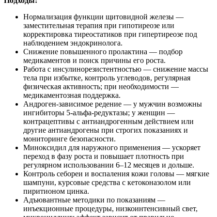
Подходы:
Нормализация функции щитовидной железы —
заместительная терапия при гипотиреозе или
корректировка тиреостатиков при гипертиреозе под
наблюдением эндокринолога.
Снижение повышенного пролактина — подбор
медикаментов и поиск причины его роста.
Работа с инсулинорезистентностью — снижение массы
тела при избытке, контроль углеводов, регулярная
физическая активность; при необходимости —
медикаментозная поддержка.
Андроген‑зависимое редение — у мужчин возможны
ингибиторы 5‑альфа‑редуктазы; у женщин —
контрацептивы с антиандрогенным действием или
другие антиандрогены при строгих показаниях и
мониторинге безопасности.
Миноксидил для наружного применения — ускоряет
переход в фазу роста и повышает плотность при
регулярном использовании 6–12 месяцев и дольше.
Контроль себореи и воспаления кожи головы — мягкие
шампуни, курсовые средства с кетоконазолом или
пиритионом цинка.
Адъювантные методики по показаниям —
инъекционные процедуры, низкоинтенсивный свет,