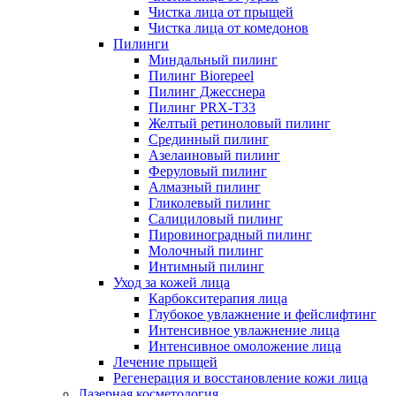
Чистка лица от прыщей
Чистка лица от комедонов
Пилинги
Миндальный пилинг
Пилинг Biorepeel
Пилинг Джесснера
Пилинг PRX-T33
Желтый ретиноловый пилинг
Срединный пилинг
Азелаиновый пилинг
Феруловый пилинг
Алмазный пилинг
Гликолевый пилинг
Салициловый пилинг
Пировиноградный пилинг
Молочный пилинг
Интимный пилинг
Уход за кожей лица
Карбокситерапия лица
Глубокое увлажнение и фейслифтинг
Интенсивное увлажнение лица
Интенсивное омоложение лица
Лечение прыщей
Регенерация и восстановление кожи лица
Лазерная косметология