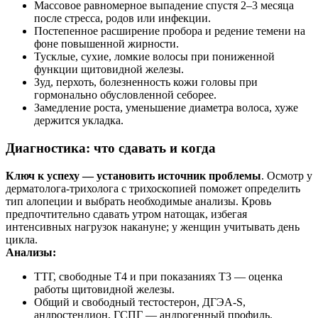
Массовое равномерное выпадение спустя 2–3 месяца
после стресса, родов или инфекции.
Постепенное расширение пробора и редение темени на
фоне повышенной жирности.
Тусклые, сухие, ломкие волосы при пониженной
функции щитовидной железы.
Зуд, перхоть, болезненность кожи головы при
гормонально обусловленной себорее.
Замедление роста, уменьшение диаметра волоса, хуже
держится укладка.
Диагностика: что сдавать и когда
Ключ к успеху — установить источник проблемы
. Осмотр у
дерматолога‑трихолога с трихоскопией поможет определить
тип алопеции и выбрать необходимые анализы. Кровь
предпочтительно сдавать утром натощак, избегая
интенсивных нагрузок накануне; у женщин учитывать день
цикла.
Анализы:
ТТГ, свободные Т4 и при показаниях Т3 — оценка
работы щитовидной железы.
Общий и свободный тестостерон, ДГЭА‑S,
андростендион, ГСПГ — андрогенный профиль.