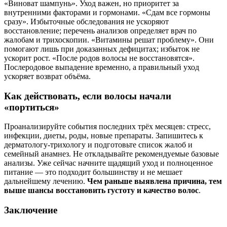
«Виноват шампунь». Уход важен, но приоритет за
внутренними факторами и гормонами. «Сдам все гормоны
сразу». Избыточные обследования не ускоряют
восстановление; перечень анализов определяет врач по
жалобам и трихоскопии. «Витамины решат проблему». Они
помогают лишь при доказанных дефицитах; избыток не
ускорит рост. «После родов волосы не восстановятся».
Послеродовое выпадение временно, а правильный уход
ускоряет возврат объёма.
Как действовать, если волосы начали
«портиться»
Проанализируйте события последних трёх месяцев: стресс,
инфекции, диеты, роды, новые препараты. Запишитесь к
дерматологу‑трихологу и подготовьте список жалоб и
семейный анамнез. Не откладывайте рекомендуемые базовые
анализы. Уже сейчас начните щадящий уход и полноценное
питание — это подходит большинству и не мешает
дальнейшему лечению.
Чем раньше выявлена причина, тем
выше шансы восстановить густоту и качество волос
.
Заключение