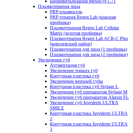
Биоревитализация MesoEye C71
Плазмотерапия лица
PRP плазмогель
PRP терапия Regen Lab (красная
пробирка)
Плазмотерапия Regen Lab Cellular
Matrix (золотая пробирка)
Плазмотерапия Regen Lab ACR-C Plus
(королевский набор)
Плазмотерапия для лица (1 пробирка)
Плазмотерапия для лица (2 пробирки)
Увеличение губ
Аугментация губ
Увеличение тонких губ
Контурная пластика губ
Увеличение верхней губы
Контурная пластика губ Stylage L
Увеличение губ препаратом Stylage M
Увеличение губ препаратом Aliaxin FL
Увеличение губ Juvederm ULTRA
SMILE
Контурная пластика Juvederm ULTRA
2
Контурная пластика Juvederm ULTRA
3