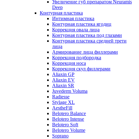
Увеличение губ препаратом Neuramis
Deep
Контурная пластика
Интимная пластика
Контурная пластика ягодиц
Коррекция овала лица
Контурная пластика под глазами
Контурная пластика средней трети
лица
Армирование лица филлерами
Коррекция подбородка
Коррекция носа
Коррекция скул филлерами
Aliaxin GP
Aliaxin EV
Aliaxin SR
Juvederm Voluma
Radiesse
Stylage XL
AestheFill
Belotero Balance
Belotero Intense
Belotero Soft
Belotero Volume
Soprano