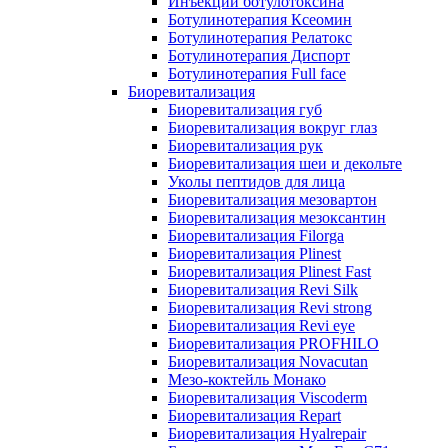
Инъекции ботулотоксина
Ботулинотерапия Ксеомин
Ботулинотерапия Релатокс
Ботулинотерапия Диспорт
Ботулинотерапия Full face
Биоревитализация
Биоревитализация губ
Биоревитализация вокруг глаз
Биоревитализация рук
Биоревитализация шеи и декольте
Уколы пептидов для лица
Биоревитализация мезовартон
Биоревитализация мезоксантин
Биоревитализация Filorga
Биоревитализация Plinest
Биоревитализация Plinest Fast
Биоревитализация Revi Silk
Биоревитализация Revi strong
Биоревитализация Revi eye
Биоревитализация PROFHILO
Биоревитализация Novacutan
Мезо-коктейль Монако
Биоревитализация Viscoderm
Биоревитализация Repart
Биоревитализация Hyalrepair