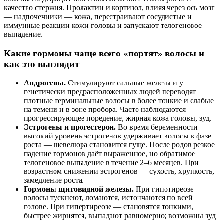
качество стержня. Пролактин и кортизол, влияя через ось мозг
— надпочечники — кожа, перестраивают сосудистые и
иммунные реакции кожи головы и запускают телогеновое
выпадение.
Какие гормоны чаще всего «портят» волосы и
как это выглядит
Андрогены.
Стимулируют сальные железы и у
генетически предрасположенных людей переводят
плотные терминальные волосы в более тонкие и слабые
на темени и в зоне пробора. Часто наблюдаются
прогрессирующее поредение, жирная кожа головы, зуд.
Эстрогены и прогестерон.
Во время беременности
высокий уровень эстрогенов удерживает волосы в фазе
роста — шевелюра становится гуще. После родов резкое
падение гормонов даёт выраженное, но обратимое
телогеновое выпадение в течение 2–6 месяцев. При
возрастном снижении эстрогенов — сухость, хрупкость,
замедление роста.
Гормоны щитовидной железы.
При гипотиреозе
волосы тускнеют, ломаются, истончаются по всей
голове. При гипертиреозе — становятся тонкими,
быстрее жирнятся, выпадают равномерно; возможны зуд