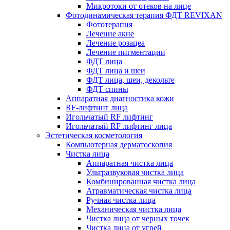
Микротоки от отеков на лице
Фотодинамическая терапия ФДТ REVIXAN
Фототерапия
Лечение акне
Лечение розацеа
Лечение пигментации
ФДТ лица
ФДТ лица и шеи
ФДТ лица, шеи, декольте
ФДТ спины
Аппаратная диагностика кожи
RF-лифтинг лица
Игольчатый RF лифтинг
Игольчатый RF лифтинг лица
Эстетическая косметология
Компьютерная дерматоскопия
Чистка лица
Аппаратная чистка лица
Ультразвуковая чистка лица
Комбинированная чистка лица
Атравматическая чистка лица
Ручная чистка лица
Механическая чистка лица
Чистка лица от черных точек
Чистка лица от угрей