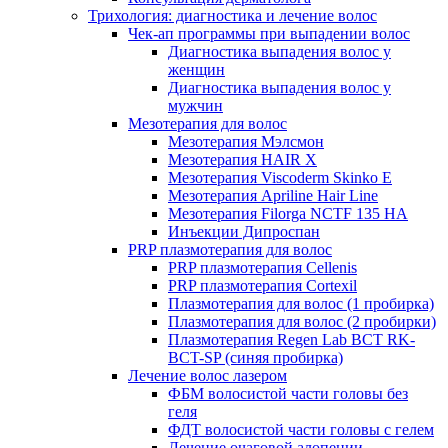
Трихология: диагностика и лечение волос
Чек-ап программы при выпадении волос
Диагностика выпадения волос у
женщин
Диагностика выпадения волос у
мужчин
Мезотерапия для волос
Мезотерапия Мэлсмон
Мезотерапия HAIR X
Мезотерапия Viscoderm Skinko E
Мезотерапия Apriline Hair Line
Мезотерапия Filorga NCTF 135 HA
Инъекции Дипроспан
PRP плазмотерапия для волос
PRP плазмотерапия Cellenis
PRP плазмотерапия Cortexil
Плазмотерапия для волос (1 пробирка)
Плазмотерапия для волос (2 пробирки)
Плазмотерапия Regen Lab BCT RK-
BCT-SP (синяя пробирка)
Лечение волос лазером
ФБМ волосистой части головы без
геля
ФДТ волосистой части головы с гелем
Лечение очаговой алопеции