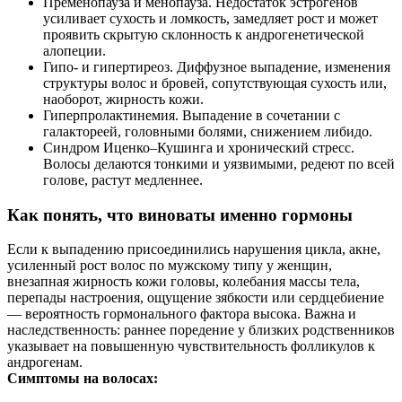
Пременопауза и менопауза. Недостаток эстрогенов
усиливает сухость и ломкость, замедляет рост и может
проявить скрытую склонность к андрогенетической
алопеции.
Гипо‑ и гипертиреоз. Диффузное выпадение, изменения
структуры волос и бровей, сопутствующая сухость или,
наоборот, жирность кожи.
Гиперпролактинемия. Выпадение в сочетании с
галактореей, головными болями, снижением либидо.
Синдром Иценко–Кушинга и хронический стресс.
Волосы делаются тонкими и уязвимыми, редеют по всей
голове, растут медленнее.
Как понять, что виноваты именно гормоны
Если к выпадению присоединились нарушения цикла, акне,
усиленный рост волос по мужскому типу у женщин,
внезапная жирность кожи головы, колебания массы тела,
перепады настроения, ощущение зябкости или сердцебиение
— вероятность гормонального фактора высока. Важна и
наследственность: раннее поредение у близких родственников
указывает на повышенную чувствительность фолликулов к
андрогенам.
Симптомы на волосах: