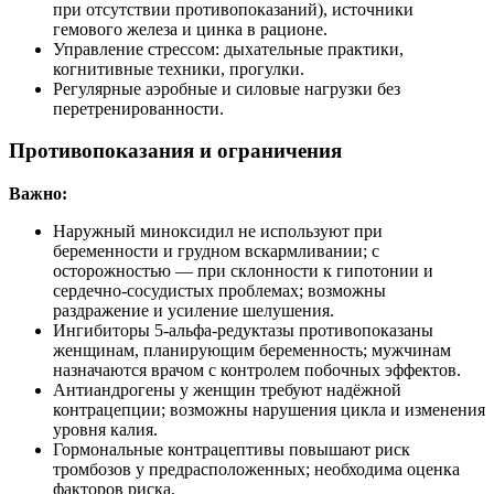
при отсутствии противопоказаний), источники
гемового железа и цинка в рационе.
Управление стрессом: дыхательные практики,
когнитивные техники, прогулки.
Регулярные аэробные и силовые нагрузки без
перетренированности.
Противопоказания и ограничения
Важно:
Наружный миноксидил не используют при
беременности и грудном вскармливании; с
осторожностью — при склонности к гипотонии и
сердечно‑сосудистых проблемах; возможны
раздражение и усиление шелушения.
Ингибиторы 5‑альфа‑редуктазы противопоказаны
женщинам, планирующим беременность; мужчинам
назначаются врачом с контролем побочных эффектов.
Антиандрогены у женщин требуют надёжной
контрацепции; возможны нарушения цикла и изменения
уровня калия.
Гормональные контрацептивы повышают риск
тромбозов у предрасположенных; необходима оценка
факторов риска.