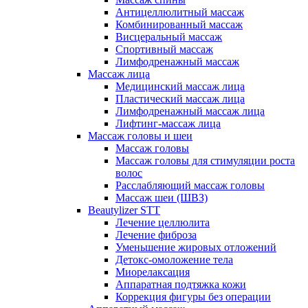
Антицеллюлитный массаж
Комбинированный массаж
Висцеральный массаж
Спортивный массаж
Лимфодренажный массаж
Массаж лица
Медицинский массаж лица
Пластический массаж лица
Лимфодренажный массаж лица
Лифтинг-массаж лица
Массаж головы и шеи
Массаж головы
Массаж головы для стимуляции роста
волос
Расслабляющий массаж головы
Массаж шеи (ШВЗ)
Beautylizer STT
Лечение целлюлита
Лечение фиброза
Уменьшение жировых отложений
Детокс-омоложение тела
Миорелаксация
Аппаратная подтяжка кожи
Коррекция фигуры без операции