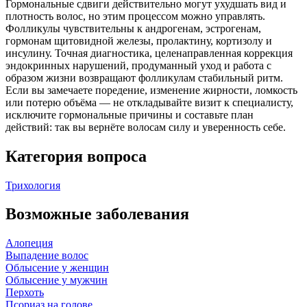
Гормональные сдвиги действительно могут ухудшать вид и
плотность волос, но этим процессом можно управлять.
Фолликулы чувствительны к андрогенам, эстрогенам,
гормонам щитовидной железы, пролактину, кортизолу и
инсулину. Точная диагностика, целенаправленная коррекция
эндокринных нарушений, продуманный уход и работа с
образом жизни возвращают фолликулам стабильный ритм.
Если вы замечаете поредение, изменение жирности, ломкость
или потерю объёма — не откладывайте визит к специалисту,
исключите гормональные причины и составьте план
действий: так вы вернёте волосам силу и уверенность себе.
Категория вопроса
Трихология
Возможные заболевания
Алопеция
Выпадение волос
Облысение у женщин
Облысение у мужчин
Перхоть
Псориаз на голове