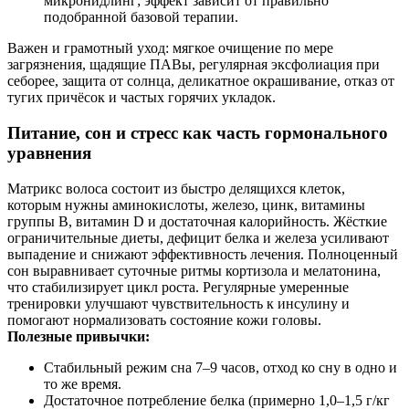
микронидлинг; эффект зависит от правильно
подобранной базовой терапии.
Важен и грамотный уход: мягкое очищение по мере
загрязнения, щадящие ПАВы, регулярная эксфолиация при
себорее, защита от солнца, деликатное окрашивание, отказ от
тугих причёсок и частых горячих укладок.
Питание, сон и стресс как часть гормонального
уравнения
Матрикс волоса состоит из быстро делящихся клеток,
которым нужны аминокислоты, железо, цинк, витамины
группы B, витамин D и достаточная калорийность. Жёсткие
ограничительные диеты, дефицит белка и железа усиливают
выпадение и снижают эффективность лечения. Полноценный
сон выравнивает суточные ритмы кортизола и мелатонина,
что стабилизирует цикл роста. Регулярные умеренные
тренировки улучшают чувствительность к инсулину и
помогают нормализовать состояние кожи головы.
Полезные привычки:
Стабильный режим сна 7–9 часов, отход ко сну в одно и
то же время.
Достаточное потребление белка (примерно 1,0–1,5 г/кг