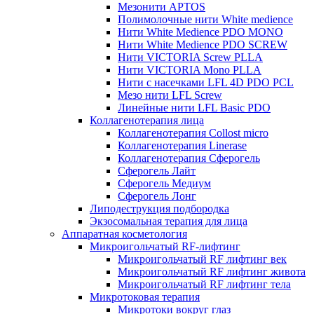
Мезонити APTOS
Полимолочные нити White medience
Нити White Medience PDO MONO
Нити White Medience PDO SCREW
Нити VICTORIA Screw PLLA
Нити VICTORIA Mono PLLA
Нити с насечками LFL 4D PDO PCL
Мезо нити LFL Screw
Линейные нити LFL Basic PDO
Коллагенотерапия лица
Коллагенотерапия Collost micro
Коллагенотерапия Linerase
Коллагенотерапия Сферогель
Сферогель Лайт
Сферогель Медиум
Сферогель Лонг
Липодеструкция подбородка
Экзосомальная терапия для лица
Аппаратная косметология
Микроигольчатый RF-лифтинг
Микроигольчатый RF лифтинг век
Микроигольчатый RF лифтинг живота
Микроигольчатый RF лифтинг тела
Микротоковая терапия
Микротоки вокруг глаз