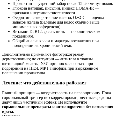
Пролактин — утренний забор после 15–20 минут покоя.
Глюкоза натощак, инсулин, индекс HOMA‑IR —
признаки инсулинорезистентности.
Ферритин, сывороточное железо, ОЖСС — оценка
запасов железа (целевые для волос обычно выше
минимальных референсов).
Витамин D, В12, фолат, цинк — по клиническим
показаниям.
Общий анализ крови и маркеры воспаления при
подозрении на хронический очаг.
Дополнительно применяют фототрихограмму,
дерматоскопию; по ситуации — антитела к тканям
щитовидной железы, УЗИ органов малого таза при
подозрении на ПКЯ, МРТ гипофиза при выраженном
повышении пролактина.
Лечение: что действительно работает
Главный принцип — воздействовать на первопричину. Пока
гормональный триггер не скорректирован, местные средства
дадут лишь частичный эффект.
Не используйте
гормональные препараты и антиандрогены без назначения
врача
.