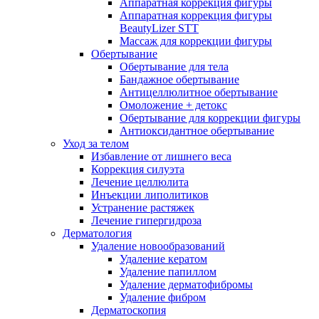
Аппаратная коррекция фигуры
Аппаратная коррекция фигуры
BeautyLizer STT
Массаж для коррекции фигуры
Обертывание
Обертывание для тела
Бандажное обертывание
Антицеллюлитное обертывание
Омоложение + детокс
Обертывание для коррекции фигуры
Антиоксидантное обертывание
Уход за телом
Избавление от лишнего веса
Коррекция силуэта
Лечение целлюлита
Инъекции липолитиков
Устранение растяжек
Лечение гипергидроза
Дерматология
Удаление новообразований
Удаление кератом
Удаление папиллом
Удаление дерматофибромы
Удаление фибром
Дерматоскопия