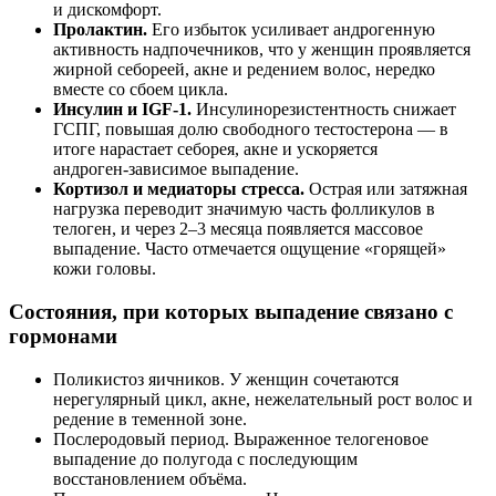
и дискомфорт.
Пролактин.
Его избыток усиливает андрогенную
активность надпочечников, что у женщин проявляется
жирной себореей, акне и редением волос, нередко
вместе со сбоем цикла.
Инсулин и IGF‑1.
Инсулинорезистентность снижает
ГСПГ, повышая долю свободного тестостерона — в
итоге нарастает себорея, акне и ускоряется
андроген‑зависимое выпадение.
Кортизол и медиаторы стресса.
Острая или затяжная
нагрузка переводит значимую часть фолликулов в
телоген, и через 2–3 месяца появляется массовое
выпадение. Часто отмечается ощущение «горящей»
кожи головы.
Состояния, при которых выпадение связано с
гормонами
Поликистоз яичников. У женщин сочетаются
нерегулярный цикл, акне, нежелательный рост волос и
редение в теменной зоне.
Послеродовый период. Выраженное телогеновое
выпадение до полугода с последующим
восстановлением объёма.