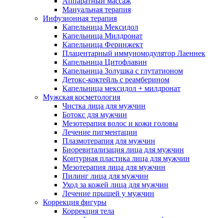
Аппаратный массаж
Мануальная терапия
Инфузионная терапия
Капельница Мексидол
Капельница Милдронат
Капельница Феринжект
Плацентарный иммуномодулятор Лаеннек
Капельница Цитофлавин
Капельница Золушка с глутатионом
Детокс-коктейль с реамберином
Капельница мексидол + милдронат
Мужская косметология
Чистка лица для мужчин
Ботокс для мужчин
Мезотерапия волос и кожи головы
Лечение пигментации
Плазмотерапия для мужчин
Биоревитализация лица для мужчин
Контурная пластика лица для мужчин
Мезотерапия лица для мужчин
Пилинг лица для мужчин
Уход за кожей лица для мужчин
Лечение прыщей у мужчин
Коррекция фигуры
Коррекция тела