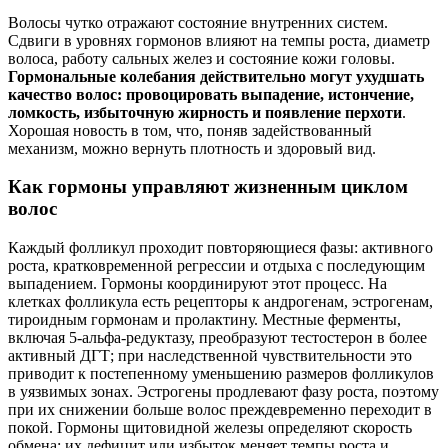
Волосы чутко отражают состояние внутренних систем.
Сдвиги в уровнях гормонов влияют на темпы роста, диаметр
волоса, работу сальных желез и состояние кожи головы.
Гормональные колебания действительно могут ухудшать
качество волос: провоцировать выпадение, истончение,
ломкость, избыточную жирность и появление перхоти
.
Хорошая новость в том, что, поняв задействованный
механизм, можно вернуть плотность и здоровый вид.
Как гормоны управляют жизненным циклом
волос
Каждый фолликул проходит повторяющиеся фазы: активного
роста, кратковременной регрессии и отдыха с последующим
выпадением. Гормоны координируют этот процесс. На
клетках фолликула есть рецепторы к андрогенам, эстрогенам,
тироидным гормонам и пролактину. Местные ферменты,
включая 5‑альфа‑редуктазу, преобразуют тестостерон в более
активный ДГТ; при наследственной чувствительности это
приводит к постепенному уменьшению размеров фолликулов
в уязвимых зонах. Эстрогены продлевают фазу роста, поэтому
при их снижении больше волос преждевременно переходит в
покой. Гормоны щитовидной железы определяют скорость
обмена: их дефицит или избыток меняет темпы роста и