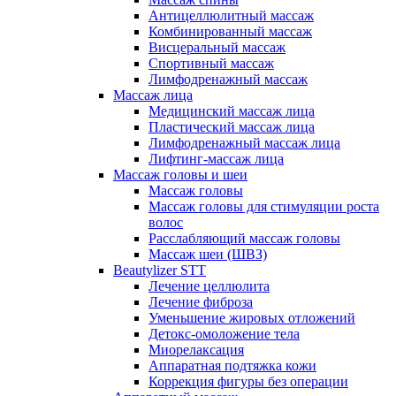
Антицеллюлитный массаж
Комбинированный массаж
Висцеральный массаж
Спортивный массаж
Лимфодренажный массаж
Массаж лица
Медицинский массаж лица
Пластический массаж лица
Лимфодренажный массаж лица
Лифтинг-массаж лица
Массаж головы и шеи
Массаж головы
Массаж головы для стимуляции роста
волос
Расслабляющий массаж головы
Массаж шеи (ШВЗ)
Beautylizer STT
Лечение целлюлита
Лечение фиброза
Уменьшение жировых отложений
Детокс-омоложение тела
Миорелаксация
Аппаратная подтяжка кожи
Коррекция фигуры без операции