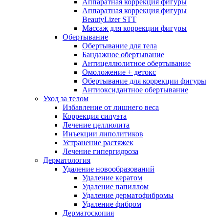
Аппаратная коррекция фигуры
Аппаратная коррекция фигуры
BeautyLizer STT
Массаж для коррекции фигуры
Обертывание
Обертывание для тела
Бандажное обертывание
Антицеллюлитное обертывание
Омоложение + детокс
Обертывание для коррекции фигуры
Антиоксидантное обертывание
Уход за телом
Избавление от лишнего веса
Коррекция силуэта
Лечение целлюлита
Инъекции липолитиков
Устранение растяжек
Лечение гипергидроза
Дерматология
Удаление новообразований
Удаление кератом
Удаление папиллом
Удаление дерматофибромы
Удаление фибром
Дерматоскопия