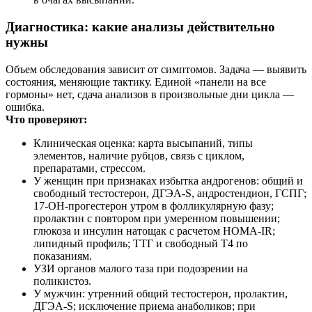
Диагностика: какие анализы действительно
нужны
Объем обследования зависит от симптомов. Задача — выявить
состояния, меняющие тактику. Единой «панели на все
гормоны» нет, сдача анализов в произвольные дни цикла —
ошибка.
Что проверяют:
Клиническая оценка: карта высыпаний, типы
элементов, наличие рубцов, связь с циклом,
препаратами, стрессом.
У женщин при признаках избытка андрогенов: общий и
свободный тестостерон, ДГЭА‑S, андростендион, ГСПГ;
17‑ОН‑прогестерон утром в фолликулярную фазу;
пролактин с повтором при умеренном повышении;
глюкоза и инсулин натощак с расчетом HOMA‑IR;
липидный профиль; ТТГ и свободный Т4 по
показаниям.
УЗИ органов малого таза при подозрении на
поликистоз.
У мужчин: утренний общий тестостерон, пролактин,
ДГЭА‑S; исключение приема анаболиков; при