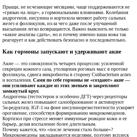
Прыщи, не исчезающие месяцами, чаще поддерживаются не
«грязью на лице», а гормональными влияниями. Колебания
андрогенов, инсулина и кортизола меняют работу сальных
желез и фолликулов, из-за чего даже после улучшений
высыпания легко возвращаются. Важно выяснить не только
«какие анализы сдать», но и почему именно ваша кожа так
реагирует и как действовать безопасно и последовательно.
Как гормоны запускают и удерживают акне
Акне — это совокупность четырех процессов: усиленной
секреции кожного сала, утолщения роговых масс в протоке
фолликула, сдвига микробиоты в сторону Cutibacterium acnes
и воспаления.
Сами по себе гормоны не «создают» акне —
они усиливают каждое из этих звеньев и закрепляют
замкнутый круг.
Андрогены (тестостерон и особенно ДГТ) через рецепторы
сальных желез повышают салообразование и активируют
5α‑редуктазу. IGF‑1 на фоне инсулинорезистентности ускоряет
ороговение, способствуя формированию микрокомедонов.
Кортизол при стрессе меняет иммунные реакции кожи и ее
барьер, делая воспаление более длительным.
Почему кажется, что «после лечения стало больше»?
Микрокомедоны закладываются неделями, поэтому всплеск