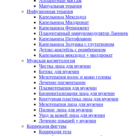
Аппаратный массаж
Мануальная терапия
Инфузионная терапия
Капельница Мексидол
Капельница Милдронат
Капельница Феринжект
Плацентарный иммуномодулятор Лаеннек
Капельница Цитофлавин
Капельница Золушка с глутатионом
Детокс-коктейль с реамберином
Капельница мексидол + милдронат
Мужская косметология
Чистка лица для мужчин
Ботокс для мужчин
Мезотерапия волос и кожи головы
Лечение пигментации
Плазмотерапия для мужчин
Биоревитализация лица для мужчин
Контурная пластика лица для мужчин
Мезотерапия лица для мужчин
Пилинг лица для мужчин
Уход за кожей лица для мужчин
Лечение прыщей у мужчин
Коррекция фигуры
Коррекция тела