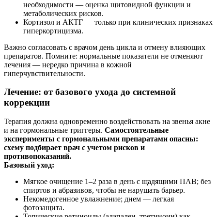
необходимости — оценка щитовидной функции и
метаболических рисков.
Кортизол и АКТГ — только при клинических признаках
гиперкортицизма.
Важно согласовать с врачом день цикла и отмену влияющих
препаратов. Помните: нормальные показатели не отменяют
лечения — нередко причина в кожной
гиперчувствительности.
Лечение: от базового ухода до системной
коррекции
Терапия должна одновременно воздействовать на звенья акне
и на гормональные триггеры.
Самостоятельные
эксперименты с гормональными препаратами опасны:
схему подбирает врач с учетом рисков и
противопоказаний.
Базовый уход:
Мягкое очищение 1–2 раза в день с щадящими ПАВ; без
спиртов и абразивов, чтобы не нарушать барьер.
Некомедогенное увлажнение; днем — легкая
фотозащита.
Топические ретиноиды (адапален, третиноин) как