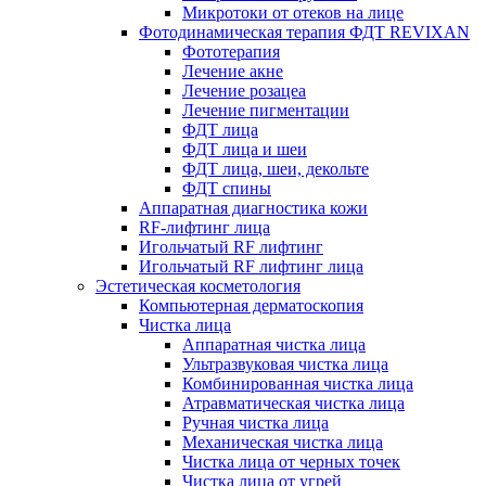
Микротоки от отеков на лице
Фотодинамическая терапия ФДТ REVIXAN
Фототерапия
Лечение акне
Лечение розацеа
Лечение пигментации
ФДТ лица
ФДТ лица и шеи
ФДТ лица, шеи, декольте
ФДТ спины
Аппаратная диагностика кожи
RF-лифтинг лица
Игольчатый RF лифтинг
Игольчатый RF лифтинг лица
Эстетическая косметология
Компьютерная дерматоскопия
Чистка лица
Аппаратная чистка лица
Ультразвуковая чистка лица
Комбинированная чистка лица
Атравматическая чистка лица
Ручная чистка лица
Механическая чистка лица
Чистка лица от черных точек
Чистка лица от угрей