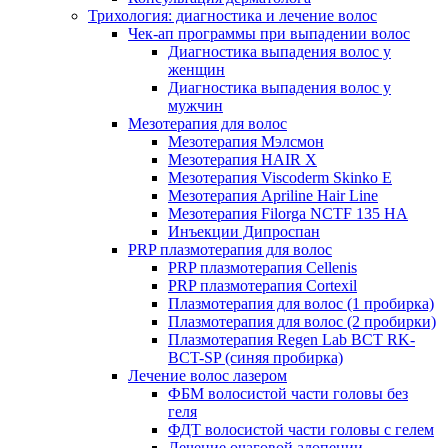
Трихология: диагностика и лечение волос
Чек-ап программы при выпадении волос
Диагностика выпадения волос у
женщин
Диагностика выпадения волос у
мужчин
Мезотерапия для волос
Мезотерапия Мэлсмон
Мезотерапия HAIR X
Мезотерапия Viscoderm Skinko E
Мезотерапия Apriline Hair Line
Мезотерапия Filorga NCTF 135 HA
Инъекции Дипроспан
PRP плазмотерапия для волос
PRP плазмотерапия Cellenis
PRP плазмотерапия Cortexil
Плазмотерапия для волос (1 пробирка)
Плазмотерапия для волос (2 пробирки)
Плазмотерапия Regen Lab BCT RK-
BCT-SP (синяя пробирка)
Лечение волос лазером
ФБМ волосистой части головы без
геля
ФДТ волосистой части головы с гелем
Лечение очаговой алопеции