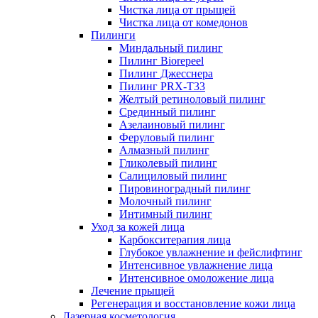
Чистка лица от прыщей
Чистка лица от комедонов
Пилинги
Миндальный пилинг
Пилинг Biorepeel
Пилинг Джесснера
Пилинг PRX-T33
Желтый ретиноловый пилинг
Срединный пилинг
Азелаиновый пилинг
Феруловый пилинг
Алмазный пилинг
Гликолевый пилинг
Салициловый пилинг
Пировиноградный пилинг
Молочный пилинг
Интимный пилинг
Уход за кожей лица
Карбокситерапия лица
Глубокое увлажнение и фейслифтинг
Интенсивное увлажнение лица
Интенсивное омоложение лица
Лечение прыщей
Регенерация и восстановление кожи лица
Лазерная косметология