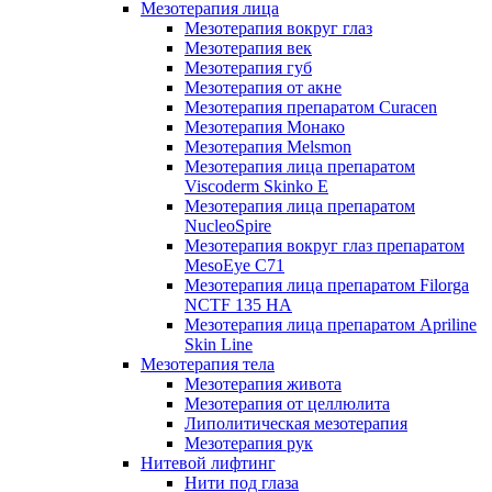
Мезотерапия лица
Мезотерапия вокруг глаз
Мезотерапия век
Мезотерапия губ
Мезотерапия от акне
Мезотерапия препаратом Curacen
Мезотерапия Монако
Мезотерапия Melsmon
Мезотерапия лица препаратом
Viscoderm Skinko E
Мезотерапия лица препаратом
NucleoSpire
Мезотерапия вокруг глаз препаратом
MesoEye С71
Мезотерапия лица препаратом Filorga
NCTF 135 HA
Мезотерапия лица препаратом Apriline
Skin Line
Мезотерапия тела
Мезотерапия живота
Мезотерапия от целлюлита
Липолитическая мезотерапия
Мезотерапия рук
Нитевой лифтинг
Нити под глаза