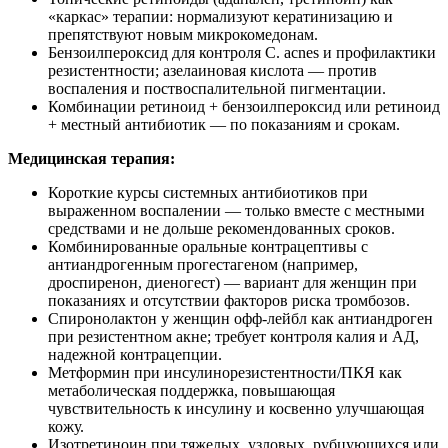
«каркас» терапии: нормализуют кератинизацию и
препятствуют новым микрокомедонам.
Бензоилпероксид для контроля C. acnes и профилактики
резистентности; азелаиновая кислота — против
воспаления и поствоспалительной пигментации.
Комбинации ретиноид + бензоилпероксид или ретиноид
+ местный антибиотик — по показаниям и срокам.
Медицинская терапия:
Короткие курсы системных антибиотиков при
выраженном воспалении — только вместе с местными
средствами и не дольше рекомендованных сроков.
Комбинированные оральные контрацептивы с
антиандрогенным прогестагеном (например,
дроспиренон, диеногест) — вариант для женщин при
показаниях и отсутствии факторов риска тромбозов.
Спиронолактон у женщин офф‑лейбл как антиандроген
при резистентном акне; требует контроля калия и АД,
надежной контрацепции.
Метформин при инсулинорезистентности/ПКЯ как
метаболическая поддержка, повышающая
чувствительность к инсулину и косвенно улучшающая
кожу.
Изотретиноин при тяжелых, узловых, рубцующихся или