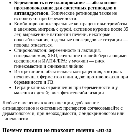
Беременность и ее планирование — абсолютное
противопоказание для системных ретиноидов и
антиандрогенов.
Топические ретиноиды также не
используют при беременности.
Комбинированные оральные контрацептивы: тромбозы
в анамнезе, мигрень с аурой, активное курение после 35
лет, выраженные патологии печени, некоторые
онкозаболевания, отдельные послеродовые ситуации —
поводы отказаться.
Спиронолактон: беременность и лактация,
гиперкалиемия, ХБП, сочетание с калийсберегающими
средствами и ИАПФ/БРА; у мужчин — риск
гинекомастии и снижения либидо.
Изотретиноин: обязательная контрацепция, контроль
печеночных ферментов и липидов; противопоказан при
беременности и ГВ.
Тетрациклины: ограничения при беременности и у
маленьких детей; риск фотосенсибилизации.
Любые изменения в контрацепции, добавление
антиандрогенов и системных препаратов согласовывайте с
дерматологом и, при необходимости, с эндокринологом или
гинекологом.
Почему прыщи не проходят именно «из-за