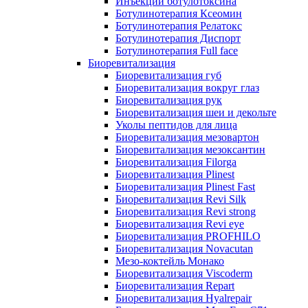
Инъекции ботулотоксина
Ботулинотерапия Ксеомин
Ботулинотерапия Релатокс
Ботулинотерапия Диспорт
Ботулинотерапия Full face
Биоревитализация
Биоревитализация губ
Биоревитализация вокруг глаз
Биоревитализация рук
Биоревитализация шеи и декольте
Уколы пептидов для лица
Биоревитализация мезовартон
Биоревитализация мезоксантин
Биоревитализация Filorga
Биоревитализация Plinest
Биоревитализация Plinest Fast
Биоревитализация Revi Silk
Биоревитализация Revi strong
Биоревитализация Revi eye
Биоревитализация PROFHILO
Биоревитализация Novacutan
Мезо-коктейль Монако
Биоревитализация Viscoderm
Биоревитализация Repart
Биоревитализация Hyalrepair