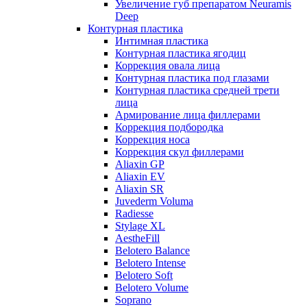
Увеличение губ препаратом Neuramis
Deep
Контурная пластика
Интимная пластика
Контурная пластика ягодиц
Коррекция овала лица
Контурная пластика под глазами
Контурная пластика средней трети
лица
Армирование лица филлерами
Коррекция подбородка
Коррекция носа
Коррекция скул филлерами
Aliaxin GP
Aliaxin EV
Aliaxin SR
Juvederm Voluma
Radiesse
Stylage XL
AestheFill
Belotero Balance
Belotero Intense
Belotero Soft
Belotero Volume
Soprano