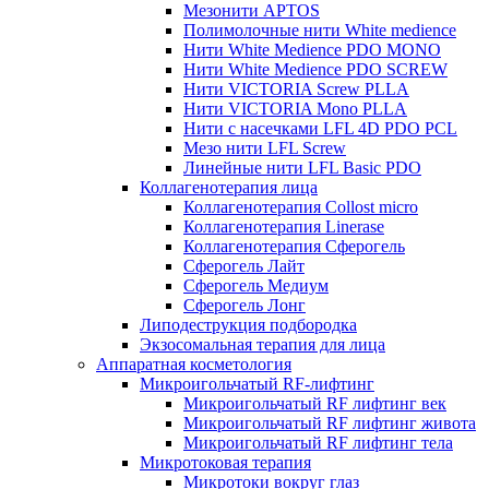
Мезонити APTOS
Полимолочные нити White medience
Нити White Medience PDO MONO
Нити White Medience PDO SCREW
Нити VICTORIA Screw PLLA
Нити VICTORIA Mono PLLA
Нити с насечками LFL 4D PDO PCL
Мезо нити LFL Screw
Линейные нити LFL Basic PDO
Коллагенотерапия лица
Коллагенотерапия Collost micro
Коллагенотерапия Linerase
Коллагенотерапия Сферогель
Сферогель Лайт
Сферогель Медиум
Сферогель Лонг
Липодеструкция подбородка
Экзосомальная терапия для лица
Аппаратная косметология
Микроигольчатый RF-лифтинг
Микроигольчатый RF лифтинг век
Микроигольчатый RF лифтинг живота
Микроигольчатый RF лифтинг тела
Микротоковая терапия
Микротоки вокруг глаз