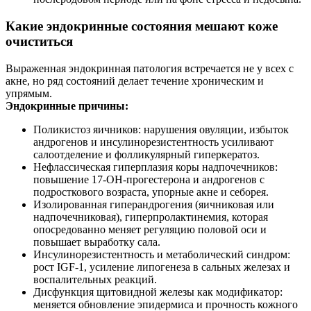
Какие эндокринные состояния мешают коже
очиститься
Выраженная эндокринная патология встречается не у всех с
акне, но ряд состояний делает течение хроническим и
упрямым.
Эндокринные причины:
Поликистоз яичников: нарушения овуляции, избыток
андрогенов и инсулинорезистентность усиливают
салоотделение и фолликулярный гиперкератоз.
Нефлассическая гиперплазия коры надпочечников:
повышение 17‑ОН‑прогестерона и андрогенов с
подросткового возраста, упорные акне и себорея.
Изолированная гиперандрогения (яичниковая или
надпочечниковая), гиперпролактинемия, которая
опосредованно меняет регуляцию половой оси и
повышает выработку сала.
Инсулинорезистентность и метаболический синдром:
рост IGF‑1, усиление липогенеза в сальных железах и
воспалительных реакций.
Дисфункция щитовидной железы как модификатор:
меняется обновление эпидермиса и прочность кожного