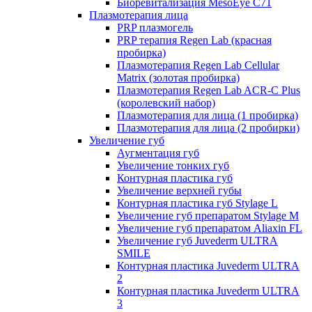
Биоревитализация MesoEye C71
Плазмотерапия лица
PRP плазмогель
PRP терапия Regen Lab (красная
пробирка)
Плазмотерапия Regen Lab Cellular
Matrix (золотая пробирка)
Плазмотерапия Regen Lab ACR-C Plus
(королевский набор)
Плазмотерапия для лица (1 пробирка)
Плазмотерапия для лица (2 пробирки)
Увеличение губ
Аугментация губ
Увеличение тонких губ
Контурная пластика губ
Увеличение верхней губы
Контурная пластика губ Stylage L
Увеличение губ препаратом Stylage M
Увеличение губ препаратом Aliaxin FL
Увеличение губ Juvederm ULTRA
SMILE
Контурная пластика Juvederm ULTRA
2
Контурная пластика Juvederm ULTRA
3