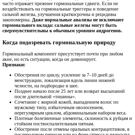
часто отражает прежние гормональные сдвиги. Если не
воздействовать на гормональные триггеры и поведение
сальной железы, улучшения краткосрочны и рецидивы
закономерны.
Даже нормальные анализы не исключают
гормонального вклада: сальные железы могут быть
сверхчувствительны к обычным уровням андрогенов.
Когда подозревать гормональную природу
Гормональный компонент присутствует почти при любом
акне, но есть ситуации, когда он доминирует.
Признаки:
Обострения по циклу, усиление за 7–10 дней до
менструации, локализация вдоль линии нижней
челюсти, на подбородке и шее.
Позднее начало после 25 лет или возврат высыпаний
после длительной «тишины».
Сочетание с жирной кожей, выпадением волос по
мужскому типу, избыточным оволосением,
нерегулярным циклом, абдоминальным набором веса.
Плотные болезненные элементы, склонность к рубцам и
стойким поствоспалительным пятнам.
Обострение после отмены оральных контрацептивов, в
послеродовом периоде или на фоне стресса и недосыпа.