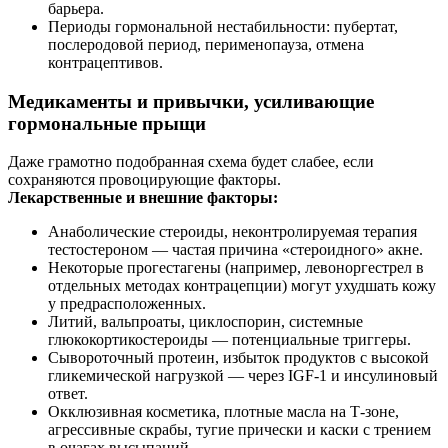
барьера.
Периоды гормональной нестабильности: пубертат,
послеродовой период, перименопауза, отмена
контрацептивов.
Медикаменты и привычки, усиливающие
гормональные прыщи
Даже грамотно подобранная схема будет слабее, если
сохраняются провоцирующие факторы.
Лекарственные и внешние факторы:
Анаболические стероиды, неконтролируемая терапия
тестостероном — частая причина «стероидного» акне.
Некоторые прогестагены (например, левоноргестрел в
отдельных методах контрацепции) могут ухудшать кожу
у предрасположенных.
Литий, вальпроаты, циклоспорин, системные
глюкокортикостероиды — потенциальные триггеры.
Сывороточный протеин, избыток продуктов с высокой
гликемической нагрузкой — через IGF‑1 и инсулиновый
ответ.
Окклюзивная косметика, плотные масла на Т‑зоне,
агрессивные скрабы, тугие прически и каски с трением
в очагах высыпаний.