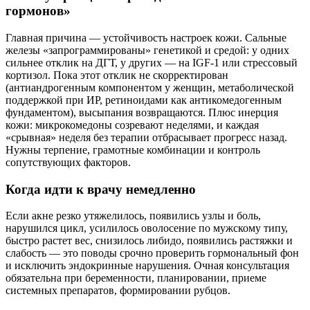
гормонов»
Главная причина — устойчивость настроек кожи. Сальные
железы «запрограммированы» генетикой и средой: у одних
сильнее отклик на ДГТ, у других — на IGF‑1 или стрессовый
кортизол. Пока этот отклик не скорректирован
(антиандрогенным компонентом у женщин, метаболической
поддержкой при ИР, ретиноидами как антикомедогенным
фундаментом), высыпания возвращаются. Плюс инерция
кожи: микрокомедоны созревают неделями, и каждая
«срывная» неделя без терапии отбрасывает прогресс назад.
Нужны терпение, грамотные комбинации и контроль
сопутствующих факторов.
Когда идти к врачу немедленно
Если акне резко утяжелилось, появились узлы и боль,
нарушился цикл, усилилось оволосение по мужскому типу,
быстро растет вес, снизилось либидо, появились растяжки и
слабость — это поводы срочно проверить гормональный фон
и исключить эндокринные нарушения. Очная консультация
обязательна при беременности, планировании, приеме
системных препаратов, формировании рубцов.