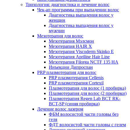
Трихология: диагностика и лечение волос
Чек-ап программы при выпадении волос
Диагностика выпадения волос у
женщин
Диагностика выпадения волос у
мужчин
Мезотерапия для волос
Мезотерапия Мэлсмон
Мезотерапия HAIR X
Мезотерапия Viscoderm Skinko E
Мезотерапия Apriline Hair Line
Мезотерапия Filorga NCTF 135 HA
Инъекции Дипроспан
PRP плазмотерапия для волос
PRP плазмотерапия Cellenis
PRP плазмотерапия Cortexil
Плазмотерапия для волос (1 пробирка)
Плазмотерапия для волос (2 пробирки)
Плазмотерапия Regen Lab BCT RK-
BCT-SP (синяя пробирка)
Лечение волос лазером
ФБМ волосистой части головы без
геля
ФДТ волосистой части головы с гелем
Лечение очаговой алопеции