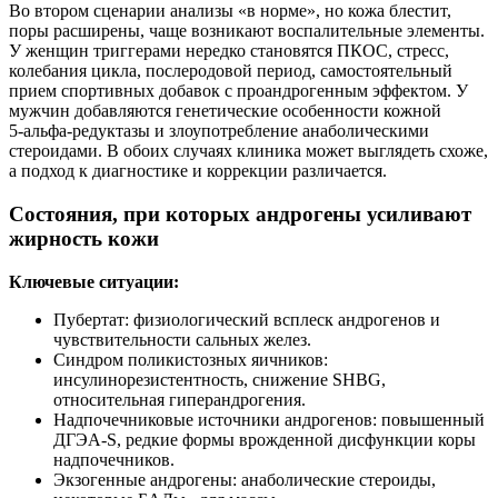
Во втором сценарии анализы «в норме», но кожа блестит,
поры расширены, чаще возникают воспалительные элементы.
У женщин триггерами нередко становятся ПКОС, стресс,
колебания цикла, послеродовой период, самостоятельный
прием спортивных добавок с проандрогенным эффектом. У
мужчин добавляются генетические особенности кожной
5‑альфа‑редуктазы и злоупотребление анаболическими
стероидами. В обоих случаях клиника может выглядеть схоже,
а подход к диагностике и коррекции различается.
Состояния, при которых андрогены усиливают
жирность кожи
Ключевые ситуации:
Пубертат: физиологический всплеск андрогенов и
чувствительности сальных желез.
Синдром поликистозных яичников:
инсулинорезистентность, снижение SHBG,
относительная гиперандрогения.
Надпочечниковые источники андрогенов: повышенный
ДГЭА‑S, редкие формы врожденной дисфункции коры
надпочечников.
Экзогенные андрогены: анаболические стероиды,