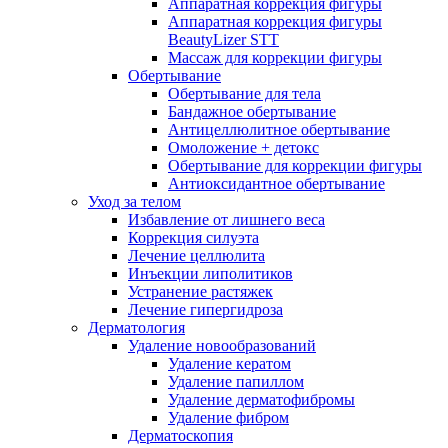
Аппаратная коррекция фигуры
Аппаратная коррекция фигуры
BeautyLizer STT
Массаж для коррекции фигуры
Обертывание
Обертывание для тела
Бандажное обертывание
Антицеллюлитное обертывание
Омоложение + детокс
Обертывание для коррекции фигуры
Антиоксидантное обертывание
Уход за телом
Избавление от лишнего веса
Коррекция силуэта
Лечение целлюлита
Инъекции липолитиков
Устранение растяжек
Лечение гипергидроза
Дерматология
Удаление новообразований
Удаление кератом
Удаление папиллом
Удаление дерматофибромы
Удаление фибром
Дерматоскопия