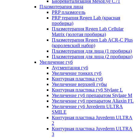
Биоревитализация MesoEye C71
Плазмотерапия лица
PRP плазмогель
PRP терапия Regen Lab (красная
пробирка)
Плазмотерапия Regen Lab Cellular
Matrix (золотая пробирка)
Плазмотерапия Regen Lab ACR-C Plus
(королевский набор)
Плазмотерапия для лица (1 пробирка)
Плазмотерапия для лица (2 пробирки)
Увеличение губ
Аугментация губ
Увеличение тонких губ
Контурная пластика губ
Увеличение верхней губы
Контурная пластика губ Stylage L
Увеличение губ препаратом Stylage M
Увеличение губ препаратом Aliaxin FL
Увеличение губ Juvederm ULTRA
SMILE
Контурная пластика Juvederm ULTRA
2
Контурная пластика Juvederm ULTRA
3