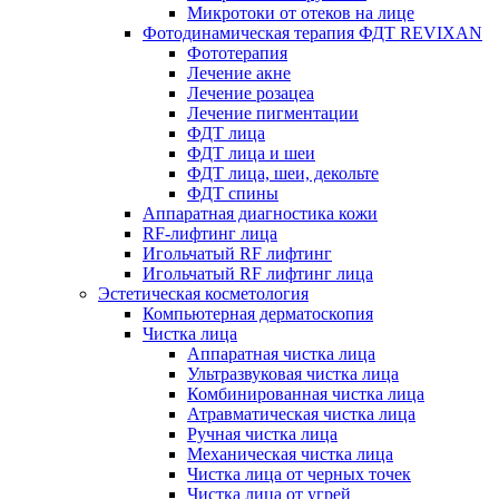
Микротоки от отеков на лице
Фотодинамическая терапия ФДТ REVIXAN
Фототерапия
Лечение акне
Лечение розацеа
Лечение пигментации
ФДТ лица
ФДТ лица и шеи
ФДТ лица, шеи, декольте
ФДТ спины
Аппаратная диагностика кожи
RF-лифтинг лица
Игольчатый RF лифтинг
Игольчатый RF лифтинг лица
Эстетическая косметология
Компьютерная дерматоскопия
Чистка лица
Аппаратная чистка лица
Ультразвуковая чистка лица
Комбинированная чистка лица
Атравматическая чистка лица
Ручная чистка лица
Механическая чистка лица
Чистка лица от черных точек
Чистка лица от угрей