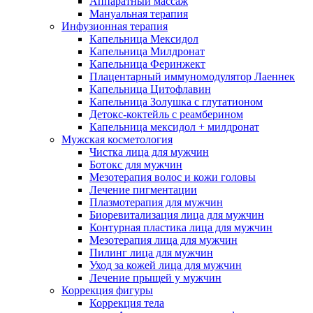
Аппаратный массаж
Мануальная терапия
Инфузионная терапия
Капельница Мексидол
Капельница Милдронат
Капельница Феринжект
Плацентарный иммуномодулятор Лаеннек
Капельница Цитофлавин
Капельница Золушка с глутатионом
Детокс-коктейль с реамберином
Капельница мексидол + милдронат
Мужская косметология
Чистка лица для мужчин
Ботокс для мужчин
Мезотерапия волос и кожи головы
Лечение пигментации
Плазмотерапия для мужчин
Биоревитализация лица для мужчин
Контурная пластика лица для мужчин
Мезотерапия лица для мужчин
Пилинг лица для мужчин
Уход за кожей лица для мужчин
Лечение прыщей у мужчин
Коррекция фигуры
Коррекция тела