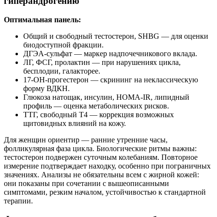
гиперандрогению
Оптимальная панель:
Общий и свободный тестостерон, SHBG — для оценки
биодоступной фракции.
ДГЭА‑сульфат — маркер надпочечникового вклада.
ЛГ, ФСГ, пролактин — при нарушениях цикла,
бесплодии, галакторее.
17‑ОН‑прогестерон — скрининг на неклассическую
форму ВДКН.
Глюкоза натощак, инсулин, HOMA‑IR, липидный
профиль — оценка метаболических рисков.
ТТГ, свободный Т4 — коррекция возможных
щитовидных влияний на кожу.
Для женщин ориентир — ранние утренние часы,
фолликулярная фаза цикла. Биологические ритмы важны:
тестостерон подвержен суточным колебаниям. Повторное
измерение подтверждает находку, особенно при пограничных
значениях. Анализы не обязательны всем с жирной кожей:
они показаны при сочетании с вышеописанными
симптомами, резким началом, устойчивостью к стандартной
терапии.