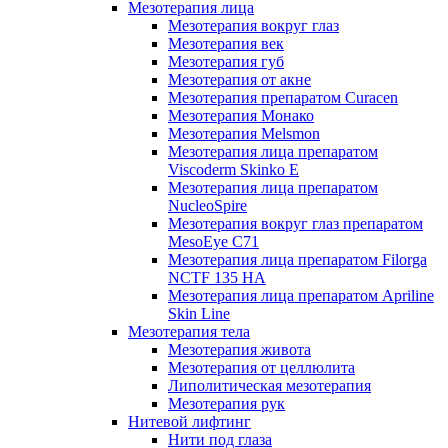
Мезотерапия лица
Мезотерапия вокруг глаз
Мезотерапия век
Мезотерапия губ
Мезотерапия от акне
Мезотерапия препаратом Curacen
Мезотерапия Монако
Мезотерапия Melsmon
Мезотерапия лица препаратом
Viscoderm Skinko E
Мезотерапия лица препаратом
NucleoSpire
Мезотерапия вокруг глаз препаратом
MesoEye С71
Мезотерапия лица препаратом Filorga
NCTF 135 HA
Мезотерапия лица препаратом Apriline
Skin Line
Мезотерапия тела
Мезотерапия живота
Мезотерапия от целлюлита
Липолитическая мезотерапия
Мезотерапия рук
Нитевой лифтинг
Нити под глаза