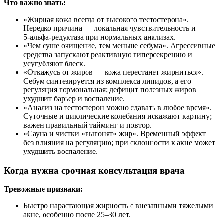
Что важно знать:
«Жирная кожа всегда от высокого тестостерона».
Нередко причина — локальная чувствительность и
5‑альфа‑редуктаза при нормальных анализах.
«Чем суше очищение, тем меньше себума». Агрессивные
средства запускают реактивную гиперсекрецию и
усугубляют блеск.
«Откажусь от жиров — кожа перестанет жирниться».
Себум синтезируется из комплекса липидов, а его
регуляция гормональная; дефицит полезных жиров
ухудшит барьер и воспаление.
«Анализ на тестостерон можно сдавать в любое время».
Суточные и циклические колебания искажают картину;
важен правильный тайминг и повтор.
«Сауна и чистки «выгонят» жир». Временный эффект
без влияния на регуляцию; при склонности к акне может
ухудшить воспаление.
Когда нужна срочная консультация врача
Тревожные признаки:
Быстро нарастающая жирность с внезапными тяжелыми
акне, особенно после 25–30 лет.