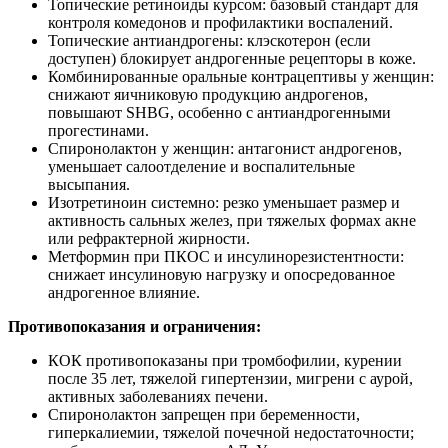
Топические ретиноиды курсом: базовый стандарт для
контроля комедонов и профилактики воспалений.
Топические антиандрогены: клэскотерон (если
доступен) блокирует андрогенные рецепторы в коже.
Комбинированные оральные контрацептивы у женщин:
снижают яичниковую продукцию андрогенов,
повышают SHBG, особенно с антиандрогенными
прогестинами.
Спиронолактон у женщин: антагонист андрогенов,
уменьшает салоотделение и воспалительные
высыпания.
Изотретиноин системно: резко уменьшает размер и
активность сальных желез, при тяжелых формах акне
или рефрактерной жирности.
Метформин при ПКОС и инсулинорезистентности:
снижает инсулиновую нагрузку и опосредованное
андрогенное влияние.
Противопоказания и ограничения:
КОК противопоказаны при тромбофилии, курении
после 35 лет, тяжелой гипертензии, мигрени с аурой,
активных заболеваниях печени.
Спиронолактон запрещен при беременности,
гиперкалиемии, тяжелой почечной недостаточности;