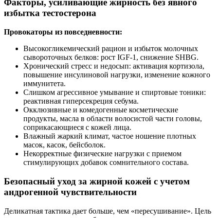
Факторы, усиливающие жирность без явного
избытка тестостерона
Провокаторы из повседневности:
Высокогликемический рацион и избыток молочных
сывороточных белков: рост IGF‑1, снижение SHBG.
Хронический стресс и недосып: активация кортизола,
повышение инсулиновой нагрузки, изменение кожного
иммунитета.
Слишком агрессивное умывание и спиртовые тоники:
реактивная гиперсекреция себума.
Окклюзивные и комедогенные косметические
продукты, масла в области волосистой части головы,
соприкасающиеся с кожей лица.
Влажный жаркий климат, частое ношение плотных
масок, касок, бейсболок.
Некорректные физические нагрузки с приемом
стимулирующих добавок сомнительного состава.
Безопасный уход за жирной кожей с учетом
андрогенной чувствительности
Деликатная тактика дает больше, чем «пересушивание». Цель