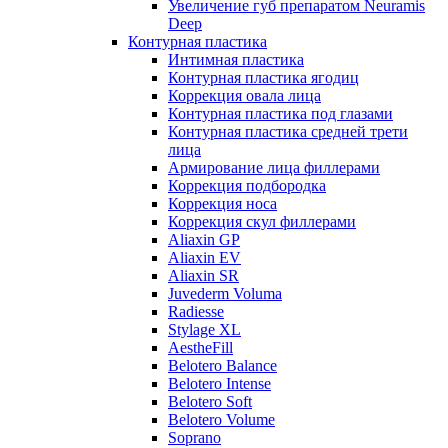
Увеличение губ препаратом Neuramis
Deep
Контурная пластика
Интимная пластика
Контурная пластика ягодиц
Коррекция овала лица
Контурная пластика под глазами
Контурная пластика средней трети
лица
Армирование лица филлерами
Коррекция подбородка
Коррекция носа
Коррекция скул филлерами
Aliaxin GP
Aliaxin EV
Aliaxin SR
Juvederm Voluma
Radiesse
Stylage XL
AestheFill
Belotero Balance
Belotero Intense
Belotero Soft
Belotero Volume
Soprano