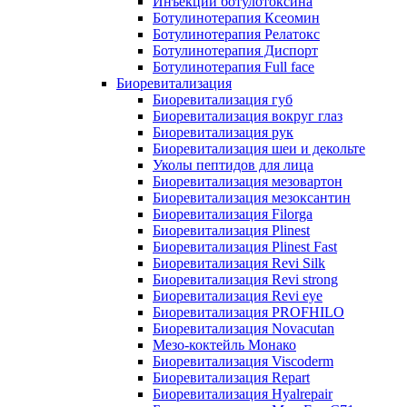
Инъекции ботулотоксина
Ботулинотерапия Ксеомин
Ботулинотерапия Релатокс
Ботулинотерапия Диспорт
Ботулинотерапия Full face
Биоревитализация
Биоревитализация губ
Биоревитализация вокруг глаз
Биоревитализация рук
Биоревитализация шеи и декольте
Уколы пептидов для лица
Биоревитализация мезовартон
Биоревитализация мезоксантин
Биоревитализация Filorga
Биоревитализация Plinest
Биоревитализация Plinest Fast
Биоревитализация Revi Silk
Биоревитализация Revi strong
Биоревитализация Revi eye
Биоревитализация PROFHILO
Биоревитализация Novacutan
Мезо-коктейль Монако
Биоревитализация Viscoderm
Биоревитализация Repart
Биоревитализация Hyalrepair