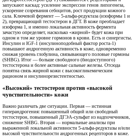
запускают каскад: усиление экспрессии генов липогенеза,
ускорение созревания себоцитов, рост продукции кожного
сала. Ключевой фермент — 5‑альфа‑редуктаза (изоформы 1 и
2), превращающий тестостерон в ДГТ. В коже преобладает
изоформа 1, и именно локальная активность фермента
зачастую определяет, насколько «жирной» будет кожа при
одном и том же уровне гормонов в крови. Есть и синергисты.
Инсулин и IGF‑1 (инсулиноподобный фактор роста‑1)
повышают андрогенную активность в коже, одновременно
снижая уровень глобулина, связывающего половые гормоны
(SHBG). Итог — больше свободного (биодоступного)
тестостерона и более активные сальные железы. Отсюда
понятна связь жирной кожи с высокогликемическим
рационом и инсулинорезистентностью.
«Высокий» тестостерон против «высокой
чувствительности» кожи
Важно различать две ситуации. Первая — истинная
гиперандрогения: повышенный общий или свободный
тестостерон, повышенный ДГЭА‑сульфат из надпочечников,
снижение SHBG. Вторая — нормальные анализы при
выраженной локальной активности 5‑альфа‑редуктазы и/или
высокой чувствительности андрогенных рецепторов в коже.