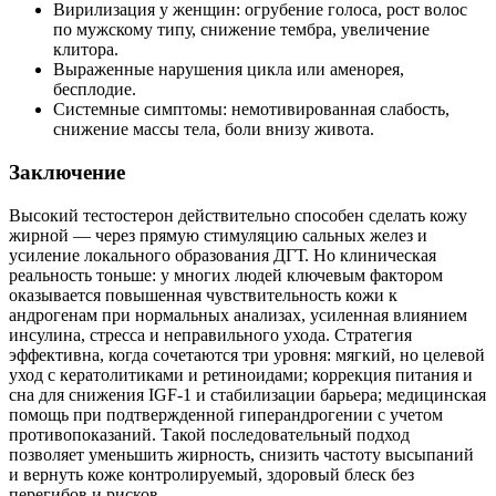
Вирилизация у женщин: огрубение голоса, рост волос
по мужскому типу, снижение тембра, увеличение
клитора.
Выраженные нарушения цикла или аменорея,
бесплодие.
Системные симптомы: немотивированная слабость,
снижение массы тела, боли внизу живота.
Заключение
Высокий тестостерон действительно способен сделать кожу
жирной — через прямую стимуляцию сальных желез и
усиление локального образования ДГТ. Но клиническая
реальность тоньше: у многих людей ключевым фактором
оказывается повышенная чувствительность кожи к
андрогенам при нормальных анализах, усиленная влиянием
инсулина, стресса и неправильного ухода. Стратегия
эффективна, когда сочетаются три уровня: мягкий, но целевой
уход с кератолитиками и ретиноидами; коррекция питания и
сна для снижения IGF‑1 и стабилизации барьера; медицинская
помощь при подтвержденной гиперандрогении с учетом
противопоказаний. Такой последовательный подход
позволяет уменьшить жирность, снизить частоту высыпаний
и вернуть коже контролируемый, здоровый блеск без
перегибов и рисков.