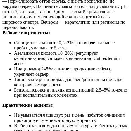
— нормализовать отток себума, снизить воспаление, не
нарушая барьер. Начинайте с мягкого геля для умывания с pH
около 5,5 дважды в день. Днем — легкий крем‑флюид с
ниацинамидом и матирующий солнцезащитный гель
широкого спектра. Вечером — кератолитик или ретиноид по
переносимости.
Рабочие ингредиенты:
Салициловая кислота 0,5–2%: растворяет сальные
пробки, уменьшает блеск.
Азелаиновая кислота 10–20%: регулирует
кератинизацию, снижает колонизацию Cutibacterium
acnes.
Ниацинамид 2–5%: снижает продукцию себума,
укрепляет барьер.
Топические ретиноиды: адапален/ретинол на ночь для
контроля комедогенеза.
Бензоилпероксид низких концентраций 2,5–5% точечно
при воспалительных элементах.
Практические акценты:
Не умываться чаще двух раз в день: избыток очищения
провоцирует компенсаторную жирность.
Выбирать «некомедогенные» текстуры, избегать густых
масел и плотных восков на лице.