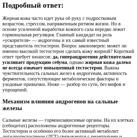
Подробный ответ:
Жирная кожа часто идет рука об руку с подростковым
возрастом, стрессом, напряженным ритмом жизни. Но в
основе усиленной выработки кожного сала нередко лежит
гормональная регуляция. Главный кандидат на роль
«ускорителя» — андрогены и их самый известный
представитель тестостерон. Вопрос закономерен: может ли
именно высокий тестостерон сделать кожу жирной? Короткий
ответ требует нюансов:
да, гиперандрогения действительно
усиливает продукцию себума
, однако
жирная кожа далеко
не всегда означает повышенный тестостерон
. Важны
чувствительность сальных желез к андрогенам, активность
ферментов, сопутствующие метаболические факторы и
уходовые привычки. Ниже — разбор по сути, без мифов и
упрощений.
Механизм влияния андрогенов на сальные
железы
Сальные железы — гормонозависимые органы. На их клетках
(себоцитах) расположены андрогенные рецепторы.
Тестостерон и особенно его более активный метаболит
дигидротестостерон (ДГТ) связываются с рецепторами и