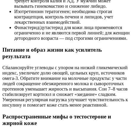
требует контроля калия и АД. У мужчин может
вызывать гинекомастию и снижение либидо.
Изотретиноин тератогенен; необходима строгая
контрацепция, контроль печени и липидов, учет
лекарственных взаимодействий.
Финастерид/дутастерид для кожи лица применяются
ограниченно и не являются первой линией; для женщин
детородного возраста — под строгими ограничениями.
Питание и образ жизни как усилитель
результата
Сбалансируйте углеводы с упором на низкий гликемический
индекс, увеличьте долю овощей, цельных круп, источников
омега‑3. Обратите внимание на молочные продукты: у части
людей сокращение обезжиренного молока и сывороточных
протеинов уменьшает жирность и высыпания. Сон 7–8 часов
стабилизирует кортизол и снижает «заедание» сладким.
Умеренная регулярная нагрузка улучшает чувствительность к
инсулину и помогает коже стать менее реактивной.
Распространенные мифы о тестостероне и
жирной коже