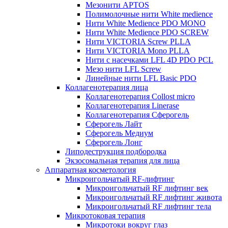
Мезонити APTOS
Полимолочные нити White medience
Нити White Medience PDO MONO
Нити White Medience PDO SCREW
Нити VICTORIA Screw PLLA
Нити VICTORIA Mono PLLA
Нити с насечками LFL 4D PDO PCL
Мезо нити LFL Screw
Линейные нити LFL Basic PDO
Коллагенотерапия лица
Коллагенотерапия Collost micro
Коллагенотерапия Linerase
Коллагенотерапия Сферогель
Сферогель Лайт
Сферогель Медиум
Сферогель Лонг
Липодеструкция подбородка
Экзосомальная терапия для лица
Аппаратная косметология
Микроигольчатый RF-лифтинг
Микроигольчатый RF лифтинг век
Микроигольчатый RF лифтинг живота
Микроигольчатый RF лифтинг тела
Микротоковая терапия
Микротоки вокруг глаз