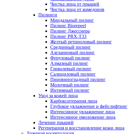
Чистка лица от прыщей
Чистка лица от комедонов
Пилинги
Миндальный пилинг
Пилинг Biorepeel
Пилинг Джесснера
Пилинг PRX-T33
Желтый ретиноловый пилинг
Срединный пилинг
Азелаиновый пилинг
Феруловый пилинг
Алмазный пилинг
Гликолевый пилинг
Салициловый пилинг
Пировиноградный пилинг
Молочный пилинг
Интимный пилинг
Уход за кожей лица
Карбокситерапия лица
Глубокое увлажнение и фейслифтинг
Интенсивное увлажнение лица
Интенсивное омоложение лица
Лечение прыщей
Регенерация и восстановление кожи лица
Лазерная косметология