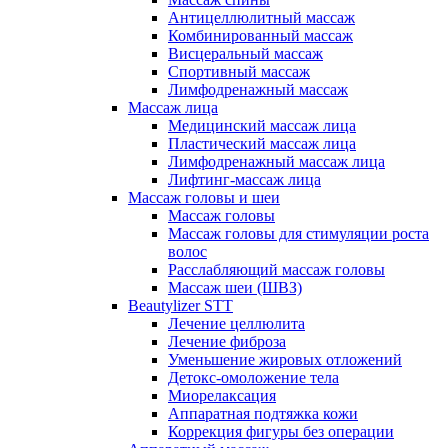
Антицеллюлитный массаж
Комбинированный массаж
Висцеральный массаж
Спортивный массаж
Лимфодренажный массаж
Массаж лица
Медицинский массаж лица
Пластический массаж лица
Лимфодренажный массаж лица
Лифтинг-массаж лица
Массаж головы и шеи
Массаж головы
Массаж головы для стимуляции роста
волос
Расслабляющий массаж головы
Массаж шеи (ШВЗ)
Beautylizer STT
Лечение целлюлита
Лечение фиброза
Уменьшение жировых отложений
Детокс-омоложение тела
Миорелаксация
Аппаратная подтяжка кожи
Коррекция фигуры без операции