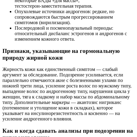
некоторые БАДы «для массы»,
тестостерон‑заместительная терапия.
Опухолевые источники андрогенов: редкие, но
сопровождаются быстрым прогрессированием
симптомов (вирилизация).
Послеродовой и посменопаузальный периоды:
относительный дисбаланс эстрогенов и андрогенов с
изменением кожного ответа.
Признаки, указывающие на гормональную
природу жирной кожи
Жирность кожи как единственный симптом — слабый
аргумент за обследование. Подозрение усиливается, если
параллельно отмечаются акне с болезненными узлами по
нижней трети лица, усиление роста волос по мужскому типу,
выпадение волос по андрогенному типу, нарушения цикла у
женщин, тяга к сладкому и набор массы по абдоминальному
типу. Дополнительные маркеры — акантозис нигриканс
(потемнение и утолщение кожи в складках), которое
указывает на инсулинорезистентность и косвенно — на
усиление андрогенного влияния.
Как и когда сдавать анализы при подозрении на