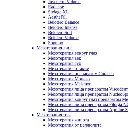
Juvederm Voluma
Radiesse
Stylage XL
AestheFill
Belotero Balance
Belotero Intense
Belotero Soft
Belotero Volume
Soprano
Мезотерапия лица
Мезотерапия вокруг глаз
Мезотерапия век
Мезотерапия губ
Мезотерапия от акне
Мезотерапия препаратом Curacen
Мезотерапия Монако
Мезотерапия Melsmon
Мезотерапия лица препаратом Viscoderm
Мезотерапия лица препаратом NucleoSpi
Мезотерапия вокруг глаз препаратом M
Мезотерапия лица препаратом Filorga 
Мезотерапия лица препаратом Apriline S
Мезотерапия тела
Мезотерапия живота
Мезотерапия от целлюлита