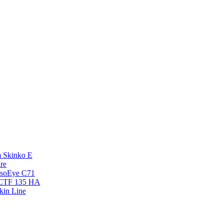
 Skinko E
re
esoEye С71
NCTF 135 HA
kin Line