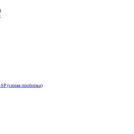
н
н
SP (синяя пробирка)