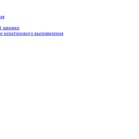
ия
й завивки
ле кератинового выпрямления