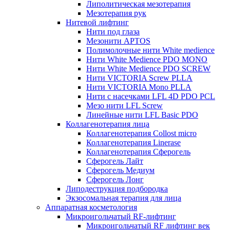
Липолитическая мезотерапия
Мезотерапия рук
Нитевой лифтинг
Нити под глаза
Мезонити APTOS
Полимолочные нити White medience
Нити White Medience PDO MONO
Нити White Medience PDO SCREW
Нити VICTORIA Screw PLLA
Нити VICTORIA Mono PLLA
Нити с насечками LFL 4D PDO PCL
Мезо нити LFL Screw
Линейные нити LFL Basic PDO
Коллагенотерапия лица
Коллагенотерапия Collost micro
Коллагенотерапия Linerase
Коллагенотерапия Сферогель
Сферогель Лайт
Сферогель Медиум
Сферогель Лонг
Липодеструкция подбородка
Экзосомальная терапия для лица
Аппаратная косметология
Микроигольчатый RF-лифтинг
Микроигольчатый RF лифтинг век