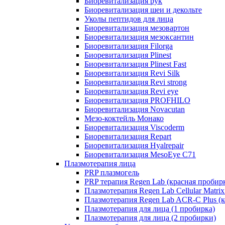
Биоревитализация рук
Биоревитализация шеи и декольте
Уколы пептидов для лица
Биоревитализация мезовартон
Биоревитализация мезоксантин
Биоревитализация Filorga
Биоревитализация Plinest
Биоревитализация Plinest Fast
Биоревитализация Revi Silk
Биоревитализация Revi strong
Биоревитализация Revi eye
Биоревитализация PROFHILO
Биоревитализация Novacutan
Мезо-коктейль Монако
Биоревитализация Viscoderm
Биоревитализация Repart
Биоревитализация Hyalrepair
Биоревитализация MesoEye C71
Плазмотерапия лица
PRP плазмогель
PRP терапия Regen Lab (красная пробир
Плазмотерапия Regen Lab Cellular Matrix
Плазмотерапия Regen Lab ACR-C Plus (к
Плазмотерапия для лица (1 пробирка)
Плазмотерапия для лица (2 пробирки)