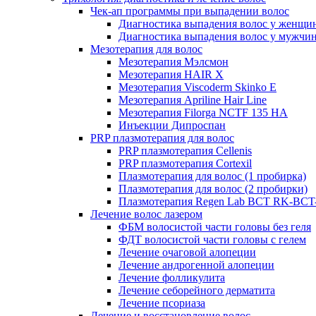
Чек-ап программы при выпадении волос
Диагностика выпадения волос у женщи
Диагностика выпадения волос у мужчи
Мезотерапия для волос
Мезотерапия Мэлсмон
Мезотерапия HAIR X
Мезотерапия Viscoderm Skinko E
Мезотерапия Apriline Hair Line
Мезотерапия Filorga NCTF 135 HA
Инъекции Дипроспан
PRP плазмотерапия для волос
PRP плазмотерапия Cellenis
PRP плазмотерапия Cortexil
Плазмотерапия для волос (1 пробирка)
Плазмотерапия для волос (2 пробирки)
Плазмотерапия Regen Lab BCT RK-BCT-
Лечение волос лазером
ФБМ волосистой части головы без геля
ФДТ волосистой части головы с гелем
Лечение очаговой алопеции
Лечение андрогенной алопеции
Лечение фолликулита
Лечение себорейного дерматита
Лечение псориаза
Лечение и восстановление волос