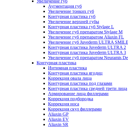
Увеличение губ
Аугментация губ
Увеличение тонких губ
Контурная пластика губ
Увеличение верхней губы
Контурная пластика губ Stylage L
Увеличение губ препаратом Stylage M
Увеличение губ препаратом Aliaxin FL
Увеличение губ Juvederm ULTRA SMIL
Контурная пластика Juvederm ULTRA 2
Контурная пластика Juvederm ULTRA 3
Увеличение губ препаратом Neuramis De
Контурная пластика
Интимная пластика
Контурная пластика ягодиц
Коррекция овала лица
Контурная пластика под глазами
Контурная пластика средней трети лица
Армирование лица филлерами
Коррекция подбородка
Коррекция носа
Коррекция скул филлерами
Aliaxin GP
Aliaxin EV
Aliaxin SR