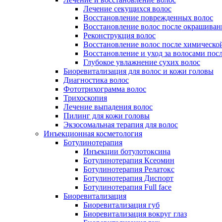
Лечение секущихся волос
Восстановление поврежденных волос
Восстановление волос после окрашиван
Реконструкция волос
Восстановление волос после химическо
Восстановление и уход за волосами пос
Глубокое увлажнение сухих волос
Биоревитализация для волос и кожи головы
Диагностика волос
Фототрихограмма волос
Трихоскопия
Лечение выпадения волос
Пилинг для кожи головы
Экзосомальная терапия для волос
Инъекционная косметология
Ботулинотерапия
Инъекции ботулотоксина
Ботулинотерапия Ксеомин
Ботулинотерапия Релатокс
Ботулинотерапия Диспорт
Ботулинотерапия Full face
Биоревитализация
Биоревитализация губ
Биоревитализация вокруг глаз