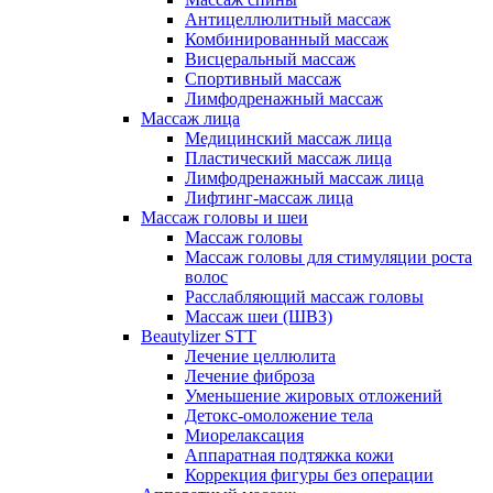
Антицеллюлитный массаж
Комбинированный массаж
Висцеральный массаж
Спортивный массаж
Лимфодренажный массаж
Массаж лица
Медицинский массаж лица
Пластический массаж лица
Лимфодренажный массаж лица
Лифтинг-массаж лица
Массаж головы и шеи
Массаж головы
Массаж головы для стимуляции роста
волос
Расслабляющий массаж головы
Массаж шеи (ШВЗ)
Beautylizer STT
Лечение целлюлита
Лечение фиброза
Уменьшение жировых отложений
Детокс-омоложение тела
Миорелаксация
Аппаратная подтяжка кожи
Коррекция фигуры без операции