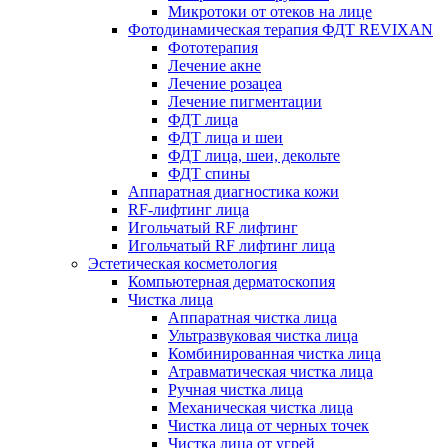
Микротоки от отеков на лице
Фотодинамическая терапия ФДТ REVIXAN
Фототерапия
Лечение акне
Лечение розацеа
Лечение пигментации
ФДТ лица
ФДТ лица и шеи
ФДТ лица, шеи, декольте
ФДТ спины
Аппаратная диагностика кожи
RF-лифтинг лица
Игольчатый RF лифтинг
Игольчатый RF лифтинг лица
Эстетическая косметология
Компьютерная дерматоскопия
Чистка лица
Аппаратная чистка лица
Ультразвуковая чистка лица
Комбинированная чистка лица
Атравматическая чистка лица
Ручная чистка лица
Механическая чистка лица
Чистка лица от черных точек
Чистка лица от угрей