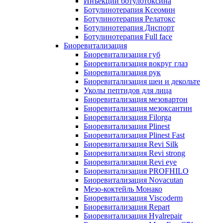
Инъекции ботулотоксина
Ботулинотерапия Ксеомин
Ботулинотерапия Релатокс
Ботулинотерапия Диспорт
Ботулинотерапия Full face
Биоревитализация
Биоревитализация губ
Биоревитализация вокруг глаз
Биоревитализация рук
Биоревитализация шеи и декольте
Уколы пептидов для лица
Биоревитализация мезовартон
Биоревитализация мезоксантин
Биоревитализация Filorga
Биоревитализация Plinest
Биоревитализация Plinest Fast
Биоревитализация Revi Silk
Биоревитализация Revi strong
Биоревитализация Revi eye
Биоревитализация PROFHILO
Биоревитализация Novacutan
Мезо-коктейль Монако
Биоревитализация Viscoderm
Биоревитализация Repart
Биоревитализация Hyalrepair