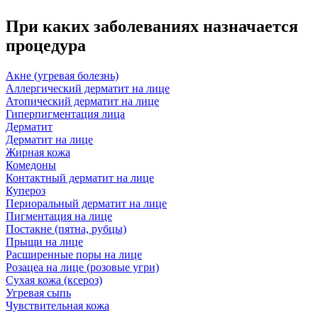
При каких заболеваниях назначается
процедура
Акне (угревая болезнь)
Аллергический дерматит на лице
Атопический дерматит на лице
Гиперпигментация лица
Дерматит
Дерматит на лице
Жирная кожа
Комедоны
Контактный дерматит на лице
Купероз
Периоральный дерматит на лице
Пигментация на лице
Постакне (пятна, рубцы)
Прыщи на лице
Расширенные поры на лице
Розацеа на лице (розовые угри)
Сухая кожа (ксероз)
Угревая сыпь
Чувствительная кожа