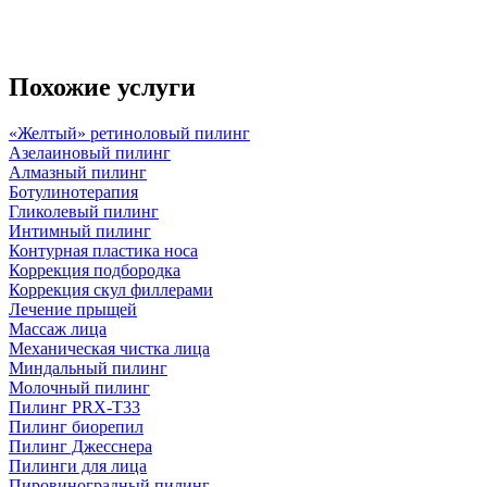
Похожие услуги
«Желтый» ретиноловый пилинг
Азелаиновый пилинг
Алмазный пилинг
Ботулинотерапия
Гликолевый пилинг
Интимный пилинг
Контурная пластика носа
Коррекция подбородка
Коррекция скул филлерами
Лечение прыщей
Массаж лица
Механическая чистка лица
Миндальный пилинг
Молочный пилинг
Пилинг PRX-T33
Пилинг биорепил
Пилинг Джесснера
Пилинги для лица
Пировиноградный пилинг