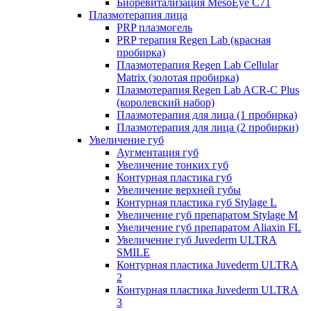
Биоревитализация MesoEye C71
Плазмотерапия лица
PRP плазмогель
PRP терапия Regen Lab (красная
пробирка)
Плазмотерапия Regen Lab Cellular
Matrix (золотая пробирка)
Плазмотерапия Regen Lab ACR-C Plus
(королевский набор)
Плазмотерапия для лица (1 пробирка)
Плазмотерапия для лица (2 пробирки)
Увеличение губ
Аугментация губ
Увеличение тонких губ
Контурная пластика губ
Увеличение верхней губы
Контурная пластика губ Stylage L
Увеличение губ препаратом Stylage M
Увеличение губ препаратом Aliaxin FL
Увеличение губ Juvederm ULTRA
SMILE
Контурная пластика Juvederm ULTRA
2
Контурная пластика Juvederm ULTRA
3