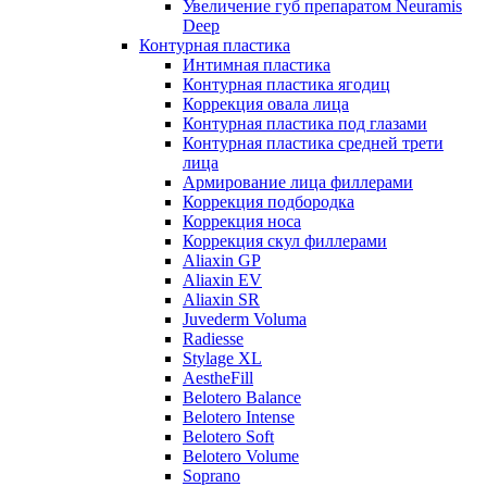
Увеличение губ препаратом Neuramis
Deep
Контурная пластика
Интимная пластика
Контурная пластика ягодиц
Коррекция овала лица
Контурная пластика под глазами
Контурная пластика средней трети
лица
Армирование лица филлерами
Коррекция подбородка
Коррекция носа
Коррекция скул филлерами
Aliaxin GP
Aliaxin EV
Aliaxin SR
Juvederm Voluma
Radiesse
Stylage XL
AestheFill
Belotero Balance
Belotero Intense
Belotero Soft
Belotero Volume
Soprano