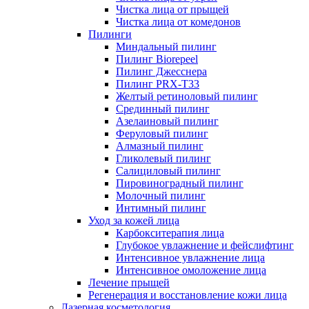
Чистка лица от прыщей
Чистка лица от комедонов
Пилинги
Миндальный пилинг
Пилинг Biorepeel
Пилинг Джесснера
Пилинг PRX-T33
Желтый ретиноловый пилинг
Срединный пилинг
Азелаиновый пилинг
Феруловый пилинг
Алмазный пилинг
Гликолевый пилинг
Салициловый пилинг
Пировиноградный пилинг
Молочный пилинг
Интимный пилинг
Уход за кожей лица
Карбокситерапия лица
Глубокое увлажнение и фейслифтинг
Интенсивное увлажнение лица
Интенсивное омоложение лица
Лечение прыщей
Регенерация и восстановление кожи лица
Лазерная косметология