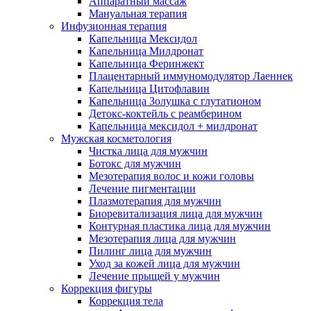
Аппаратный массаж
Мануальная терапия
Инфузионная терапия
Капельница Мексидол
Капельница Милдронат
Капельница Феринжект
Плацентарный иммуномодулятор Лаеннек
Капельница Цитофлавин
Капельница Золушка с глутатионом
Детокс-коктейль с реамберином
Капельница мексидол + милдронат
Мужская косметология
Чистка лица для мужчин
Ботокс для мужчин
Мезотерапия волос и кожи головы
Лечение пигментации
Плазмотерапия для мужчин
Биоревитализация лица для мужчин
Контурная пластика лица для мужчин
Мезотерапия лица для мужчин
Пилинг лица для мужчин
Уход за кожей лица для мужчин
Лечение прыщей у мужчин
Коррекция фигуры
Коррекция тела