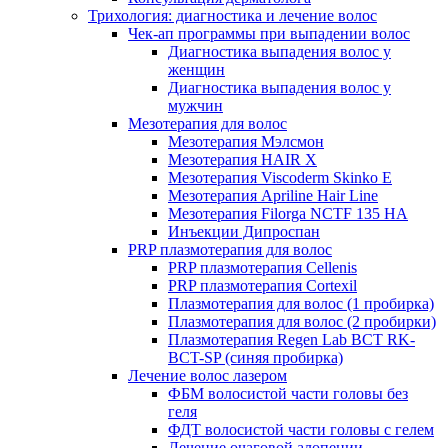
Трихология: диагностика и лечение волос
Чек-ап программы при выпадении волос
Диагностика выпадения волос у
женщин
Диагностика выпадения волос у
мужчин
Мезотерапия для волос
Мезотерапия Мэлсмон
Мезотерапия HAIR X
Мезотерапия Viscoderm Skinko E
Мезотерапия Apriline Hair Line
Мезотерапия Filorga NCTF 135 HA
Инъекции Дипроспан
PRP плазмотерапия для волос
PRP плазмотерапия Cellenis
PRP плазмотерапия Cortexil
Плазмотерапия для волос (1 пробирка)
Плазмотерапия для волос (2 пробирки)
Плазмотерапия Regen Lab BCT RK-
BCT-SP (синяя пробирка)
Лечение волос лазером
ФБМ волосистой части головы без
геля
ФДТ волосистой части головы с гелем
Лечение очаговой алопеции