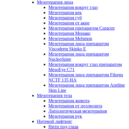
Мезотерапия лица
Мезотерапия вокруг глаз
Мезотерапия век
Мезотерапия губ
Мезотерапия от акне
Мезотерапия препаратом Curacen
Мезотерапия Монако
Мезотерапия Melsmon
Мезотерапия лица препаратом
Viscoderm Skinko E
Мезотерапия лица препаратом
NucleoSpire
Мезотерапия вокруг глаз препаратом
MesoEye С71
Мезотерапия лица препаратом Filorga
NCTF 135 HA
Мезотерапия лица препаратом Apriline
Skin Line
Мезотерапия тела
Мезотерапия живота
Мезотерапия от целлюлита
Липолитическая мезотерапия
Мезотерапия рук
Нитевой лифтинг
Нити под глаза