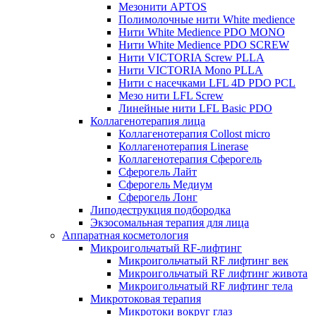
Мезонити APTOS
Полимолочные нити White medience
Нити White Medience PDO MONO
Нити White Medience PDO SCREW
Нити VICTORIA Screw PLLA
Нити VICTORIA Mono PLLA
Нити с насечками LFL 4D PDO PCL
Мезо нити LFL Screw
Линейные нити LFL Basic PDO
Коллагенотерапия лица
Коллагенотерапия Collost micro
Коллагенотерапия Linerase
Коллагенотерапия Сферогель
Сферогель Лайт
Сферогель Медиум
Сферогель Лонг
Липодеструкция подбородка
Экзосомальная терапия для лица
Аппаратная косметология
Микроигольчатый RF-лифтинг
Микроигольчатый RF лифтинг век
Микроигольчатый RF лифтинг живота
Микроигольчатый RF лифтинг тела
Микротоковая терапия
Микротоки вокруг глаз