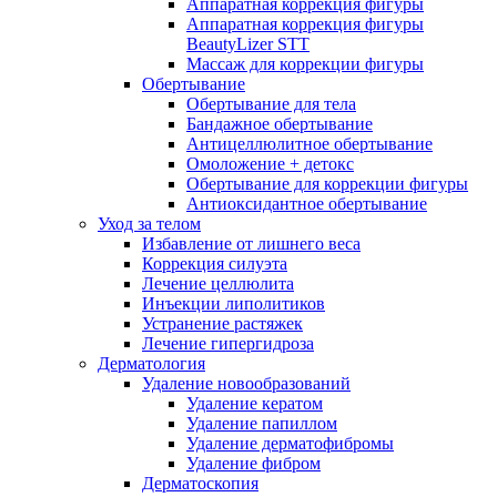
Аппаратная коррекция фигуры
Аппаратная коррекция фигуры
BeautyLizer STT
Массаж для коррекции фигуры
Обертывание
Обертывание для тела
Бандажное обертывание
Антицеллюлитное обертывание
Омоложение + детокс
Обертывание для коррекции фигуры
Антиоксидантное обертывание
Уход за телом
Избавление от лишнего веса
Коррекция силуэта
Лечение целлюлита
Инъекции липолитиков
Устранение растяжек
Лечение гипергидроза
Дерматология
Удаление новообразований
Удаление кератом
Удаление папиллом
Удаление дерматофибромы
Удаление фибром
Дерматоскопия