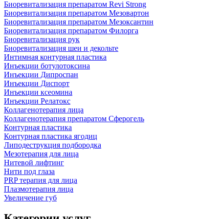
Биоревитализация препаратом Revi Strong
Биоревитализация препаратом Мезовартон
Биоревитализация препаратом Мезоксантин
Биоревитализация препаратом Филорга
Биоревитализация рук
Биоревитализация шеи и декольте
Интимная контурная пластика
Инъекции ботулотоксина
Инъекции Дипроспан
Инъекции Диспорт
Инъекции ксеомина
Инъекции Релатокс
Коллагенотерапия лица
Коллагенотерапия препаратом Сферогель
Контурная пластика
Контурная пластика ягодиц
Липодеструкция подбородка
Мезотерапия для лица
Нитевой лифтинг
Нити под глаза
PRP терапия для лица
Плазмотерапия лица
Увеличение губ
Категории услуг