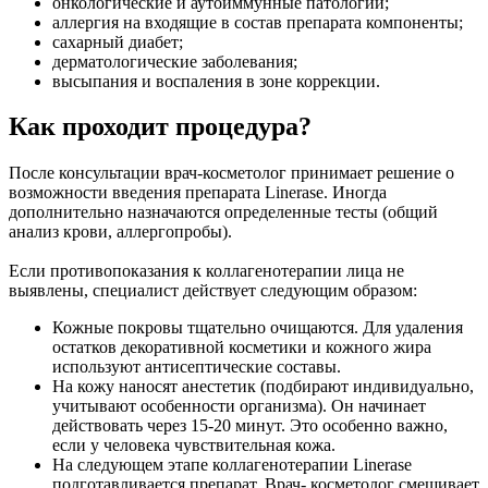
онкологические и аутоиммунные патологии;
аллергия на входящие в состав препарата компоненты;
сахарный диабет;
дерматологические заболевания;
высыпания и воспаления в зоне коррекции.
Как проходит процедура?
После консультации врач-косметолог принимает решение о
возможности введения препарата Linerase. Иногда
дополнительно назначаются определенные тесты (общий
анализ крови, аллергопробы).
Если противопоказания к коллагенотерапии лица не
выявлены, специалист действует следующим образом:
Кожные покровы тщательно очищаются. Для удаления
остатков декоративной косметики и кожного жира
используют антисептические составы.
На кожу наносят анестетик (подбирают индивидуально,
учитывают особенности организма). Он начинает
действовать через 15-20 минут. Это особенно важно,
если у человека чувствительная кожа.
На следующем этапе коллагенотерапии Linerase
подготавливается препарат. Врач- косметолог смешивает