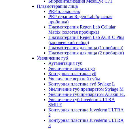
Биоревитализация MesoEye C71
Плазмотерапия лица
PRP плазмогель
PRP терапия Regen Lab (красная
пробирка)
Плазмотерапия Regen Lab Cellular
Matrix (золотая пробирка)
Плазмотерапия Regen Lab ACR-C Plus
(королевский набор)
Плазмотерапия для лица (1 пробирка)
Плазмотерапия для лица (2 пробирки)
Увеличение губ
Аугментация губ
Увеличение тонких губ
Контурная пластика губ
Увеличение верхней губы
Контурная пластика губ Stylage L
Увеличение губ препаратом Stylage M
Увеличение губ препаратом Aliaxin FL
Увеличение губ Juvederm ULTRA
SMILE
Контурная пластика Juvederm ULTRA
2
Контурная пластика Juvederm ULTRA
3