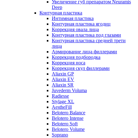
Увеличение губ препаратом Neuramis
Deep
Контурная пластика
Интимная пластика
Контурная пластика ягодиц
Коррекция овала лица
Контурная пластика под глазами
Контурная пластика средней трети
лица
Армирование лица филлерами
Коррекция подбородка
Коррекция носа
Коррекция скул филлерами
Aliaxin GP
Aliaxin EV
Aliaxin SR
Juvederm Voluma
Radiesse
Stylage XL
AestheFill
Belotero Balance
Belotero Intense
Belotero Soft
Belotero Volume
Soprano