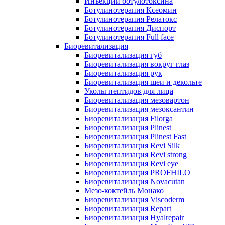
Инъекции ботулотоксина
Ботулинотерапия Ксеомин
Ботулинотерапия Релатокс
Ботулинотерапия Диспорт
Ботулинотерапия Full face
Биоревитализация
Биоревитализация губ
Биоревитализация вокруг глаз
Биоревитализация рук
Биоревитализация шеи и декольте
Уколы пептидов для лица
Биоревитализация мезовартон
Биоревитализация мезоксантин
Биоревитализация Filorga
Биоревитализация Plinest
Биоревитализация Plinest Fast
Биоревитализация Revi Silk
Биоревитализация Revi strong
Биоревитализация Revi eye
Биоревитализация PROFHILO
Биоревитализация Novacutan
Мезо-коктейль Монако
Биоревитализация Viscoderm
Биоревитализация Repart
Биоревитализация Hyalrepair