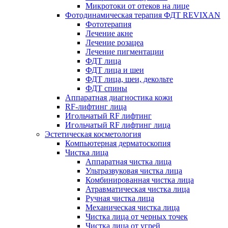
Микротоки от отеков на лице
Фотодинамическая терапия ФДТ REVIXAN
Фототерапия
Лечение акне
Лечение розацеа
Лечение пигментации
ФДТ лица
ФДТ лица и шеи
ФДТ лица, шеи, декольте
ФДТ спины
Аппаратная диагностика кожи
RF-лифтинг лица
Игольчатый RF лифтинг
Игольчатый RF лифтинг лица
Эстетическая косметология
Компьютерная дерматоскопия
Чистка лица
Аппаратная чистка лица
Ультразвуковая чистка лица
Комбинированная чистка лица
Атравматическая чистка лица
Ручная чистка лица
Механическая чистка лица
Чистка лица от черных точек
Чистка лица от угрей