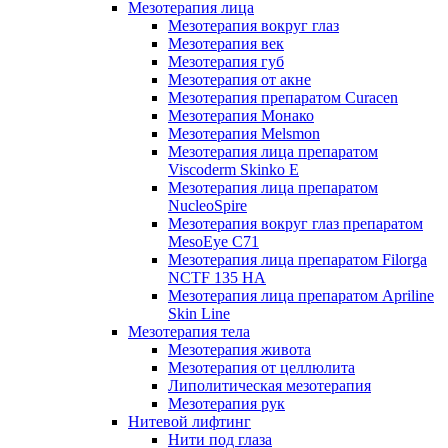
Мезотерапия лица
Мезотерапия вокруг глаз
Мезотерапия век
Мезотерапия губ
Мезотерапия от акне
Мезотерапия препаратом Curacen
Мезотерапия Монако
Мезотерапия Melsmon
Мезотерапия лица препаратом
Viscoderm Skinko E
Мезотерапия лица препаратом
NucleoSpire
Мезотерапия вокруг глаз препаратом
MesoEye С71
Мезотерапия лица препаратом Filorga
NCTF 135 HA
Мезотерапия лица препаратом Apriline
Skin Line
Мезотерапия тела
Мезотерапия живота
Мезотерапия от целлюлита
Липолитическая мезотерапия
Мезотерапия рук
Нитевой лифтинг
Нити под глаза