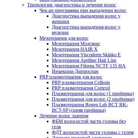
Трихология: диагностика и лечение волос
Чек-ап программы при выпадении волос
Диагностика выпадения волос у
женщин
Диагностика выпадения волос у
мужчин
Мезотерапия для волос
Мезотерапия Мэлсмон
Мезотерапия HAIR X
Мезотерапия Viscoderm Skinko E
Мезотерапия Apriline Hair Line
Мезотерапия Filorga NCTF 135 HA
Инъекции Дипроспан
PRP плазмотерапия для волос
PRP плазмотерапия Cellenis
PRP плазмотерапия Cortexil
Плазмотерапия для волос (1 пробирка)
Плазмотерапия для волос (2 пробирки)
Плазмотерапия Regen Lab BCT RK-
BCT-SP (синяя пробирка)
Лечение волос лазером
ФБМ волосистой части головы без
геля
ФДТ волосистой части головы с гелем
Лечение очаговой алопеции