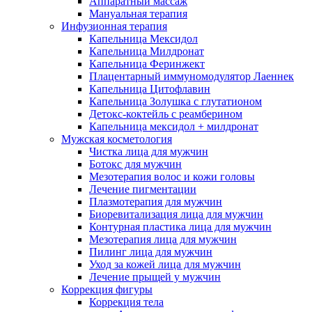
Аппаратный массаж
Мануальная терапия
Инфузионная терапия
Капельница Мексидол
Капельница Милдронат
Капельница Феринжект
Плацентарный иммуномодулятор Лаеннек
Капельница Цитофлавин
Капельница Золушка с глутатионом
Детокс-коктейль с реамберином
Капельница мексидол + милдронат
Мужская косметология
Чистка лица для мужчин
Ботокс для мужчин
Мезотерапия волос и кожи головы
Лечение пигментации
Плазмотерапия для мужчин
Биоревитализация лица для мужчин
Контурная пластика лица для мужчин
Мезотерапия лица для мужчин
Пилинг лица для мужчин
Уход за кожей лица для мужчин
Лечение прыщей у мужчин
Коррекция фигуры
Коррекция тела