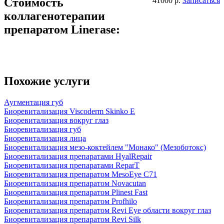
Стоимость
41000 р.
Записаться
коллагенотерапии
препаратом Linerase:
Похожие услуги
Аугментация губ
Биоревитализация Viscoderm Skinko Е
Биоревитализация вокруг глаз
Биоревитализация губ
Биоревитализация лица
Биоревитализация мезо-коктейлем "Монако" (Мезоботокс)
Биоревитализация препаратами HyalRepair
Биоревитализация препаратами ReparT
Биоревитализация препаратом MesoEye C71
Биоревитализация препаратом Novacutan
Биоревитализация препаратом Plinest Fast
Биоревитализация препаратом Profhilo
Биоревитализация препаратом Revi Eye области вокруг глаз
Биоревитализация препаратом Revi Silk