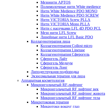
Мезонити APTOS
Полимолочные нити White medience
Нити White Medience PDO MONO
Нити White Medience PDO SCREW
Нити VICTORIA Screw PLLA
Нити VICTORIA Mono PLLA
Нити с насечками LFL 4D PDO PCL
Мезо нити LFL Screw
Линейные нити LFL Basic PDO
Коллагенотерапия лица
Коллагенотерапия Collost micro
Коллагенотерапия Linerase
Коллагенотерапия Сферогель
Сферогель Лайт
Сферогель Медиум
Сферогель Лонг
Липодеструкция подбородка
Экзосомальная терапия для лица
Аппаратная косметология
Микроигольчатый RF-лифтинг
Микроигольчатый RF лифтинг век
Микроигольчатый RF лифтинг живота
Микроигольчатый RF лифтинг тела
Микротоковая терапия
Микротоки вокруг глаз