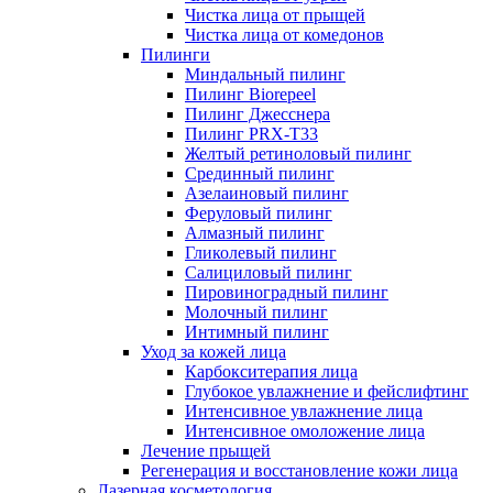
Чистка лица от прыщей
Чистка лица от комедонов
Пилинги
Миндальный пилинг
Пилинг Biorepeel
Пилинг Джесснера
Пилинг PRX-T33
Желтый ретиноловый пилинг
Срединный пилинг
Азелаиновый пилинг
Феруловый пилинг
Алмазный пилинг
Гликолевый пилинг
Салициловый пилинг
Пировиноградный пилинг
Молочный пилинг
Интимный пилинг
Уход за кожей лица
Карбокситерапия лица
Глубокое увлажнение и фейслифтинг
Интенсивное увлажнение лица
Интенсивное омоложение лица
Лечение прыщей
Регенерация и восстановление кожи лица
Лазерная косметология