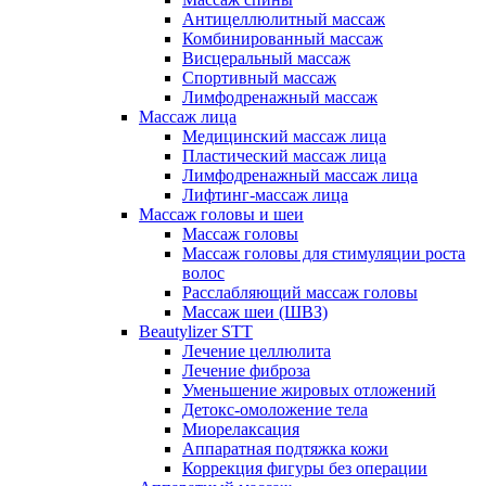
Антицеллюлитный массаж
Комбинированный массаж
Висцеральный массаж
Спортивный массаж
Лимфодренажный массаж
Массаж лица
Медицинский массаж лица
Пластический массаж лица
Лимфодренажный массаж лица
Лифтинг-массаж лица
Массаж головы и шеи
Массаж головы
Массаж головы для стимуляции роста
волос
Расслабляющий массаж головы
Массаж шеи (ШВЗ)
Beautylizer STT
Лечение целлюлита
Лечение фиброза
Уменьшение жировых отложений
Детокс-омоложение тела
Миорелаксация
Аппаратная подтяжка кожи
Коррекция фигуры без операции