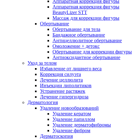
Аппаратная коррекция фигуры
Аппаратная коррекция фигуры
BeautyLizer STT
Массаж для коррекции фигуры
Обертывание
Обертывание для тела
Бандажное обертывание
Антицеллюлитное обертывание
Омоложение + детокс
Обертывание для коррекции фигуры
Антиоксидантное обертывание
Уход за телом
Избавление от лишнего веса
Коррекция силуэта
Лечение целлюлита
Инъекции липолитиков
Устранение растяжек
Лечение гипергидроза
Дерматология
Удаление новообразований
Удаление кератом
Удаление папиллом
Удаление дерматофибромы
Удаление фибром
Дерматоскопия