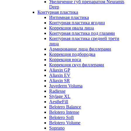
Увеличение губ препаратом Neuramis
Deep
Контурная пластика
Интимная пластика
Контурная пластика ягодиц
Коррекция овала лица
Контурная пластика под глазами
Контурная пластика средней трети
лица
Армирование лица филлерами
Коррекция подбородка
Коррекция носа
Коррекция скул филлерами
Aliaxin GP
Aliaxin EV
Aliaxin SR
Juvederm Voluma
Radiesse
Stylage XL
AestheFill
Belotero Balance
Belotero Intense
Belotero Soft
Belotero Volume
Soprano