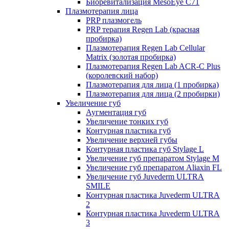
Биоревитализация MesoEye C71
Плазмотерапия лица
PRP плазмогель
PRP терапия Regen Lab (красная
пробирка)
Плазмотерапия Regen Lab Cellular
Matrix (золотая пробирка)
Плазмотерапия Regen Lab ACR-C Plus
(королевский набор)
Плазмотерапия для лица (1 пробирка)
Плазмотерапия для лица (2 пробирки)
Увеличение губ
Аугментация губ
Увеличение тонких губ
Контурная пластика губ
Увеличение верхней губы
Контурная пластика губ Stylage L
Увеличение губ препаратом Stylage M
Увеличение губ препаратом Aliaxin FL
Увеличение губ Juvederm ULTRA
SMILE
Контурная пластика Juvederm ULTRA
2
Контурная пластика Juvederm ULTRA
3