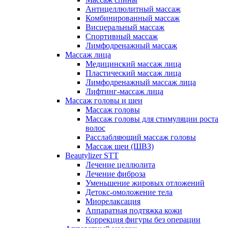
Антицеллюлитный массаж
Комбинированный массаж
Висцеральный массаж
Спортивный массаж
Лимфодренажный массаж
Массаж лица
Медицинский массаж лица
Пластический массаж лица
Лимфодренажный массаж лица
Лифтинг-массаж лица
Массаж головы и шеи
Массаж головы
Массаж головы для стимуляции роста
волос
Расслабляющий массаж головы
Массаж шеи (ШВЗ)
Beautylizer STT
Лечение целлюлита
Лечение фиброза
Уменьшение жировых отложений
Детокс-омоложение тела
Миорелаксация
Аппаратная подтяжка кожи
Коррекция фигуры без операции