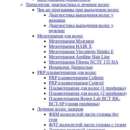
Трихология: диагностика и лечение волос
Чек-ап программы при выпадении волос
Диагностика выпадения волос у
женщин
Диагностика выпадения волос у
мужчин
Мезотерапия для волос
Мезотерапия Мэлсмон
Мезотерапия HAIR X
Мезотерапия Viscoderm Skinko E
Мезотерапия Apriline Hair Line
Мезотерапия Filorga NCTF 135 HA
Инъекции Дипроспан
PRP плазмотерапия для волос
PRP плазмотерапия Cellenis
PRP плазмотерапия Cortexil
Плазмотерапия для волос (1 пробирка)
Плазмотерапия для волос (2 пробирки)
Плазмотерапия Regen Lab BCT RK-
BCT-SP (синяя пробирка)
Лечение волос лазером
ФБМ волосистой части головы без
геля
ФДТ волосистой части головы с гелем
Лечение очаговой алопеции