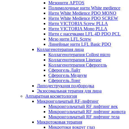
Мезонити APTOS
Полимолочные нити White medience
Нити White Medience PDO MONO
Нити White Medience PDO SCREW
Нити VICTORIA Screw PLLA
Нити VICTORIA Mono PLLA
Нити с насечками LFL 4D PDO PCL
Мезо нити LFL Screw
Линейные нити LFL Basic PDO
Коллагенотерапия лица
Коллагенотерапия Collost micro
Коллагенотерапия Linerase
Коллагенотерапия Сферогель
Сферогель Лайт
Сферогель Медиум
Сферогель Лонг
Липодеструкция подбородка
Экзосомальная терапия для лица
Аппаратная косметология
Микроигольчатый RF-лифтинг
Микроигольчатый RF лифтинг век
Микроигольчатый RF лифтинг живота
Микроигольчатый RF лифтинг тела
Микротоковая терапия
Микротоки вокруг глаз