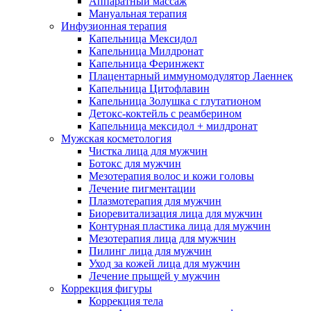
Аппаратный массаж
Мануальная терапия
Инфузионная терапия
Капельница Мексидол
Капельница Милдронат
Капельница Феринжект
Плацентарный иммуномодулятор Лаеннек
Капельница Цитофлавин
Капельница Золушка с глутатионом
Детокс-коктейль с реамберином
Капельница мексидол + милдронат
Мужская косметология
Чистка лица для мужчин
Ботокс для мужчин
Мезотерапия волос и кожи головы
Лечение пигментации
Плазмотерапия для мужчин
Биоревитализация лица для мужчин
Контурная пластика лица для мужчин
Мезотерапия лица для мужчин
Пилинг лица для мужчин
Уход за кожей лица для мужчин
Лечение прыщей у мужчин
Коррекция фигуры
Коррекция тела