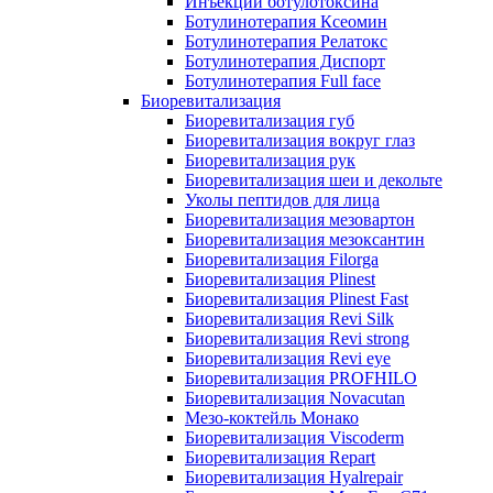
Инъекции ботулотоксина
Ботулинотерапия Ксеомин
Ботулинотерапия Релатокс
Ботулинотерапия Диспорт
Ботулинотерапия Full face
Биоревитализация
Биоревитализация губ
Биоревитализация вокруг глаз
Биоревитализация рук
Биоревитализация шеи и декольте
Уколы пептидов для лица
Биоревитализация мезовартон
Биоревитализация мезоксантин
Биоревитализация Filorga
Биоревитализация Plinest
Биоревитализация Plinest Fast
Биоревитализация Revi Silk
Биоревитализация Revi strong
Биоревитализация Revi eye
Биоревитализация PROFHILO
Биоревитализация Novacutan
Мезо-коктейль Монако
Биоревитализация Viscoderm
Биоревитализация Repart
Биоревитализация Hyalrepair