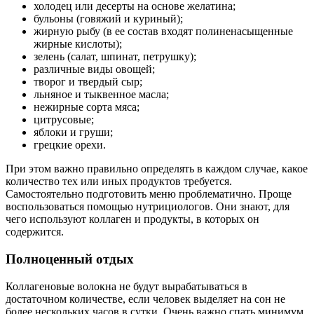
холодец или десерты на основе желатина;
бульоны (говяжий и куриный);
жирную рыбу (в ее состав входят полиненасыщенные
жирные кислоты);
зелень (салат, шпинат, петрушку);
различные виды овощей;
творог и твердый сыр;
льняное и тыквенное масла;
нежирные сорта мяса;
цитрусовые;
яблоки и груши;
грецкие орехи.
При этом важно правильно определять в каждом случае, какое
количество тех или иных продуктов требуется.
Самостоятельно подготовить меню проблематично. Проще
воспользоваться помощью нутрициологов. Они знают, для
чего используют коллаген и продукты, в которых он
содержится.
Полноценный отдых
Коллагеновые волокна не будут вырабатываться в
достаточном количестве, если человек выделяет на сон не
более нескольких часов в сутки. Очень важно спать минимум