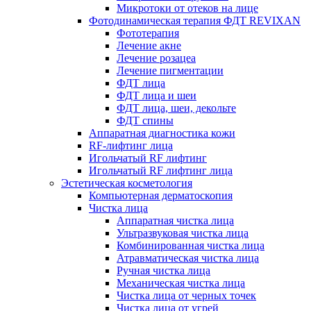
Микротоки от отеков на лице
Фотодинамическая терапия ФДТ REVIXAN
Фототерапия
Лечение акне
Лечение розацеа
Лечение пигментации
ФДТ лица
ФДТ лица и шеи
ФДТ лица, шеи, декольте
ФДТ спины
Аппаратная диагностика кожи
RF-лифтинг лица
Игольчатый RF лифтинг
Игольчатый RF лифтинг лица
Эстетическая косметология
Компьютерная дерматоскопия
Чистка лица
Аппаратная чистка лица
Ультразвуковая чистка лица
Комбинированная чистка лица
Атравматическая чистка лица
Ручная чистка лица
Механическая чистка лица
Чистка лица от черных точек
Чистка лица от угрей