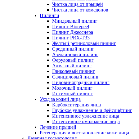
Чистка лица от прыщей
Чистка лица от комедонов
Пилинги
Миндальный пилинг
Пилинг Biorepeel
Пилинг Джесснера
Пилинг PRX-T33
Желтый ретиноловый пилинг
Срединный пилинг
Азелаиновый пилинг
Феруловый пилинг
Алмазный пилинг
Гликолевый пилинг
Салициловый пилинг
Пировиноградный пилинг
Молочный пилинг
Интимный пилинг
Уход за кожей лица
Карбокситерапия лица
Глубокое увлажнение и фейслифтинг
Интенсивное увлажнение лица
Интенсивное омоложение лица
Лечение прыщей
Регенерация и восстановление кожи лица
Лазерная косметология