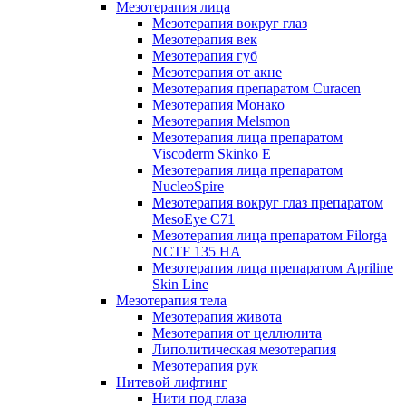
Мезотерапия лица
Мезотерапия вокруг глаз
Мезотерапия век
Мезотерапия губ
Мезотерапия от акне
Мезотерапия препаратом Curacen
Мезотерапия Монако
Мезотерапия Melsmon
Мезотерапия лица препаратом
Viscoderm Skinko E
Мезотерапия лица препаратом
NucleoSpire
Мезотерапия вокруг глаз препаратом
MesoEye С71
Мезотерапия лица препаратом Filorga
NCTF 135 HA
Мезотерапия лица препаратом Apriline
Skin Line
Мезотерапия тела
Мезотерапия живота
Мезотерапия от целлюлита
Липолитическая мезотерапия
Мезотерапия рук
Нитевой лифтинг
Нити под глаза