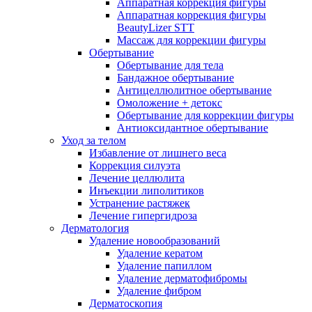
Аппаратная коррекция фигуры
Аппаратная коррекция фигуры
BeautyLizer STT
Массаж для коррекции фигуры
Обертывание
Обертывание для тела
Бандажное обертывание
Антицеллюлитное обертывание
Омоложение + детокс
Обертывание для коррекции фигуры
Антиоксидантное обертывание
Уход за телом
Избавление от лишнего веса
Коррекция силуэта
Лечение целлюлита
Инъекции липолитиков
Устранение растяжек
Лечение гипергидроза
Дерматология
Удаление новообразований
Удаление кератом
Удаление папиллом
Удаление дерматофибромы
Удаление фибром
Дерматоскопия