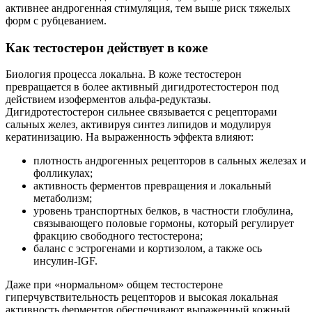
активнее андрогенная стимуляция, тем выше риск тяжелых
форм с рубцеванием.
Как тестостерон действует в коже
Биология процесса локальна. В коже тестостерон
превращается в более активный дигидротестостерон под
действием изоферментов альфа‑редуктазы.
Дигидротестостерон сильнее связывается с рецепторами
сальных желез, активируя синтез липидов и модулируя
кератинизацию. На выраженность эффекта влияют:
плотность андрогенных рецепторов в сальных железах и
фолликулах;
активность ферментов превращения и локальный
метаболизм;
уровень транспортных белков, в частности глобулина,
связывающего половые гормоны, который регулирует
фракцию свободного тестостерона;
баланс с эстрогенами и кортизолом, а также ось
инсулин‑IGF.
Даже при «нормальном» общем тестостероне
гиперчувствительность рецепторов и высокая локальная
активность ферментов обеспечивают выраженный кожный