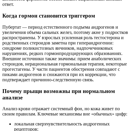
ответ.
Когда гормон становится триггером
Пубертат — период естественного подъема андрогенов и
увеличения объема сальных желез, поэтому акне у подростков
распространены. У взрослых усиленная роль тестостерона и
родственных стероидов заметна при гиперандрогении:
синдроме поликистозных яичников, надпочечниковых
нарушениях, редких гормонпродуцирующих образованиях.
Внешние источники также значимы: прием анаболических
стероидов, нерациональная гормональная терапия, некоторые
прогестагены. У части пациентов обострения совпадают с
пиками андрогенов и снижаются при их коррекции, что
подтверждает причинно‑следственную связь.
Почему прыщи возможны при нормальном
анализе
Анализ крови отражает системный фон, но кожа живет по
своим правилам. Ключевые механизмы вне «обычных» цифр:
локальная сверхчувствительность андрогенных
рецепторов;