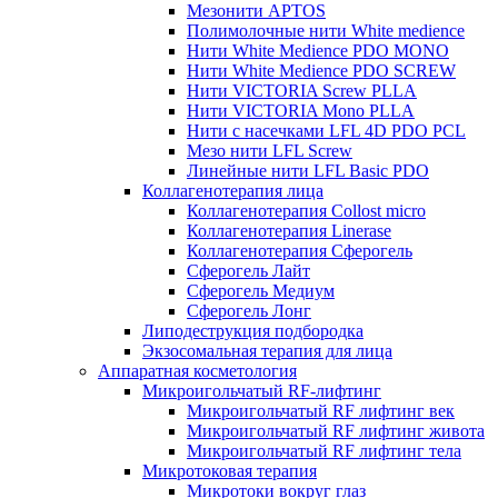
Мезонити APTOS
Полимолочные нити White medience
Нити White Medience PDO MONO
Нити White Medience PDO SCREW
Нити VICTORIA Screw PLLA
Нити VICTORIA Mono PLLA
Нити с насечками LFL 4D PDO PCL
Мезо нити LFL Screw
Линейные нити LFL Basic PDO
Коллагенотерапия лица
Коллагенотерапия Collost micro
Коллагенотерапия Linerase
Коллагенотерапия Сферогель
Сферогель Лайт
Сферогель Медиум
Сферогель Лонг
Липодеструкция подбородка
Экзосомальная терапия для лица
Аппаратная косметология
Микроигольчатый RF-лифтинг
Микроигольчатый RF лифтинг век
Микроигольчатый RF лифтинг живота
Микроигольчатый RF лифтинг тела
Микротоковая терапия
Микротоки вокруг глаз