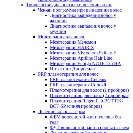
Трихология: диагностика и лечение волос
Чек-ап программы при выпадении волос
Диагностика выпадения волос у
женщин
Диагностика выпадения волос у
мужчин
Мезотерапия для волос
Мезотерапия Мэлсмон
Мезотерапия HAIR X
Мезотерапия Viscoderm Skinko E
Мезотерапия Apriline Hair Line
Мезотерапия Filorga NCTF 135 HA
Инъекции Дипроспан
PRP плазмотерапия для волос
PRP плазмотерапия Cellenis
PRP плазмотерапия Cortexil
Плазмотерапия для волос (1 пробирка)
Плазмотерапия для волос (2 пробирки)
Плазмотерапия Regen Lab BCT RK-
BCT-SP (синяя пробирка)
Лечение волос лазером
ФБМ волосистой части головы без
геля
ФДТ волосистой части головы с гелем
Лечение очаговой алопеции