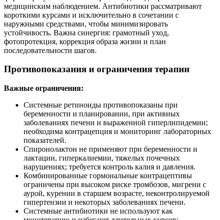
медицинским наблюдением. Антибиотики рассматривают
короткими курсами и исключительно в сочетании с
наружными средствами, чтобы минимизировать
устойчивость. Важна синергия: грамотный уход,
фотопротекция, коррекция образа жизни и план
последовательности шагов.
Противопоказания и ограничения терапии
Важные ограничения:
Системные ретиноиды противопоказаны при
беременности и планировании, при активных
заболеваниях печени и выраженной гиперлипидемии;
необходима контрацепция и мониторинг лабораторных
показателей.
Спиронолактон не применяют при беременности и
лактации, гиперкалиемии, тяжелых почечных
нарушениях; требуется контроль калия и давления.
Комбинированные гормональные контрацептивы
ограничены при высоком риске тромбозов, мигрени с
аурой, курении в старшем возрасте, неконтролируемой
гипертензии и некоторых заболеваниях печени.
Системные антибиотики не используют как
монотерапию и избегают длительных курсов;