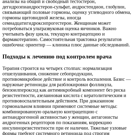
анализы на общий и свободный тестостерон,
дегидроэпиандростерон‑сульфат, андростендион, глобулин,
связывающий половые гормоны, оценку углеводного обмена,
гормоны щитовидной железы, иногда
семнадцатигидроксипрогестерон. Женщинам может
потребоваться ультразвуковая оценка яичников. Важно
учитывать фазу цикла, текущую контрацепцию и
фармакотерапию. Самостоятельная трактовка результатов
ошибочна: ориентир — клиника плюс данные обследований.
Подходы к лечению под контролем врача
Терапия строится на четырех столпах: нормализация
отшелушивания, снижение себопродукции,
противомикробное действие и контроль воспаления. Базис —
наружные ретиноиды для разблокировки фолликула,
бензоилпероксид как антимикробный компонент без риска
резистентности, азелаиновая кислота с кератолитическим и
противовоспалительным действием. При доказанном
гормональном влиянии применяют системные методы:
комбинированную оральную контрацепцию с
антиандрогенной активностью у женщин, антагонисты
андрогенных рецепторов по показаниям, коррекцию
инсулинорезистентности при ее наличии. Тяжелые узловые
формы требуют системного ретиноида под строгим