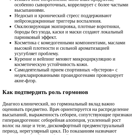
особенно сывороточных, коррелирует с более частыми
высыпаниями.
Недосып и хронический стресс поддерживают
нейроэндокринные триггеры воспаления.
Окклюзирующая экипировка, плотные воротники,
бороды без ухода, каски и маски создают локальный
парниковый эффект.
Косметика с комедогенными компонентами, маслами
высокой плотности и сильной ароматизацией
усугубляет проблему.
Курение и вейпинг меняют микроциркуляцию и
косметическую устойчивость кожи.
Самодеятельный прием спортивных «бустеров» с
недекларированными проандрогенами провоцирует
акне‑флэр.
Как подтвердить роль гормонов
Диагноз клинический, но гормональный вклад важно
оценивать предметно. Врач ориентируется на распределение
высыпаний, выраженность себореи, сопутствующие признаки
гиперандрогении: себорейная алопеция, усиленный рост
волос на лице и теле, дискомфортный предменструальный
период, нерегулярный цикл. По показаниям назначают