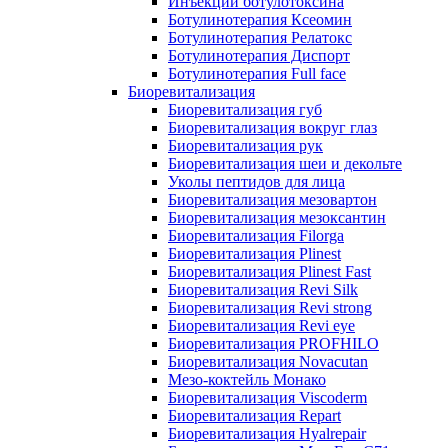
Инъекции ботулотоксина
Ботулинотерапия Ксеомин
Ботулинотерапия Релатокс
Ботулинотерапия Диспорт
Ботулинотерапия Full face
Биоревитализация
Биоревитализация губ
Биоревитализация вокруг глаз
Биоревитализация рук
Биоревитализация шеи и декольте
Уколы пептидов для лица
Биоревитализация мезовартон
Биоревитализация мезоксантин
Биоревитализация Filorga
Биоревитализация Plinest
Биоревитализация Plinest Fast
Биоревитализация Revi Silk
Биоревитализация Revi strong
Биоревитализация Revi eye
Биоревитализация PROFHILO
Биоревитализация Novacutan
Мезо-коктейль Монако
Биоревитализация Viscoderm
Биоревитализация Repart
Биоревитализация Hyalrepair