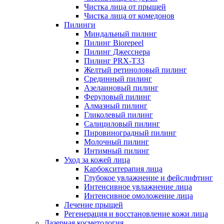
Чистка лица от прыщей
Чистка лица от комедонов
Пилинги
Миндальный пилинг
Пилинг Biorepeel
Пилинг Джесснера
Пилинг PRX-T33
Желтый ретиноловый пилинг
Срединный пилинг
Азелаиновый пилинг
Феруловый пилинг
Алмазный пилинг
Гликолевый пилинг
Салициловый пилинг
Пировиноградный пилинг
Молочный пилинг
Интимный пилинг
Уход за кожей лица
Карбокситерапия лица
Глубокое увлажнение и фейслифтинг
Интенсивное увлажнение лица
Интенсивное омоложение лица
Лечение прыщей
Регенерация и восстановление кожи лица
Лазерная косметология