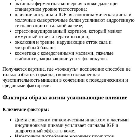
активная ферментная конверсия в коже даже при
стандартном уровне тестостерона;
влияние инсулина и IGF: высокогликемическая диета и
молочные сывороточные белки усиливают андрогенную
сигнализацию в сальной железе;
стресс‑индуцированный кортизол, который меняет
иммунный ответ и кератинизацию;
окклюзия и трение, нарушающие отток сала и
микробный баланс;
косметика с комедогенными маслами, тяжелые
стайлинги, закрывающие устья фолликулов.
Получается картина, где «толкнуть» воспаление способен не
только избыток гормона, сколько повышенная
чувствительность мишени в сочетании с поведенческими и
средовыми факторами.
Факторы образа жизни усиливающие влияние
Ключевые факторы:
Диета с высоким гликемическим индексом и частыми
инсулиновыми пиками усиливает сигналы IGF и
андрогенный эффект в коже.
Избыточное потребление молочных продуктов,