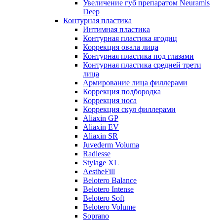
Увеличение губ препаратом Neuramis
Deep
Контурная пластика
Интимная пластика
Контурная пластика ягодиц
Коррекция овала лица
Контурная пластика под глазами
Контурная пластика средней трети
лица
Армирование лица филлерами
Коррекция подбородка
Коррекция носа
Коррекция скул филлерами
Aliaxin GP
Aliaxin EV
Aliaxin SR
Juvederm Voluma
Radiesse
Stylage XL
AestheFill
Belotero Balance
Belotero Intense
Belotero Soft
Belotero Volume
Soprano