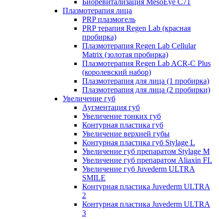
Биоревитализация MesoEye C71
Плазмотерапия лица
PRP плазмогель
PRP терапия Regen Lab (красная
пробирка)
Плазмотерапия Regen Lab Cellular
Matrix (золотая пробирка)
Плазмотерапия Regen Lab ACR-C Plus
(королевский набор)
Плазмотерапия для лица (1 пробирка)
Плазмотерапия для лица (2 пробирки)
Увеличение губ
Аугментация губ
Увеличение тонких губ
Контурная пластика губ
Увеличение верхней губы
Контурная пластика губ Stylage L
Увеличение губ препаратом Stylage M
Увеличение губ препаратом Aliaxin FL
Увеличение губ Juvederm ULTRA
SMILE
Контурная пластика Juvederm ULTRA
2
Контурная пластика Juvederm ULTRA
3