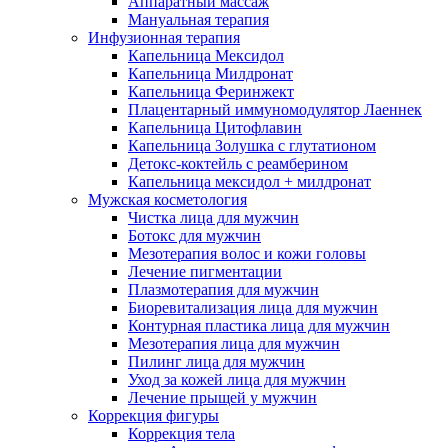
Аппаратный массаж
Мануальная терапия
Инфузионная терапия
Капельница Мексидол
Капельница Милдронат
Капельница Феринжект
Плацентарный иммуномодулятор Лаеннек
Капельница Цитофлавин
Капельница Золушка с глутатионом
Детокс-коктейль с реамберином
Капельница мексидол + милдронат
Мужская косметология
Чистка лица для мужчин
Ботокс для мужчин
Мезотерапия волос и кожи головы
Лечение пигментации
Плазмотерапия для мужчин
Биоревитализация лица для мужчин
Контурная пластика лица для мужчин
Мезотерапия лица для мужчин
Пилинг лица для мужчин
Уход за кожей лица для мужчин
Лечение прыщей у мужчин
Коррекция фигуры
Коррекция тела