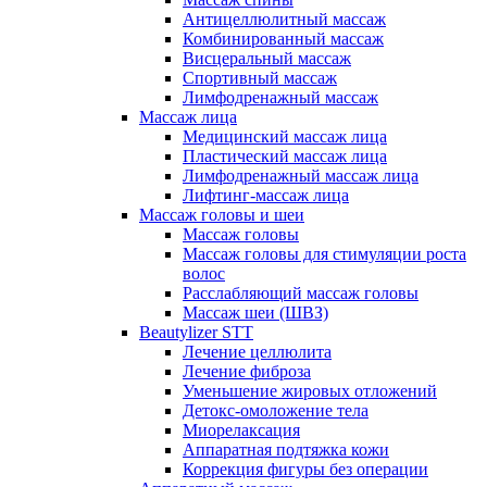
Антицеллюлитный массаж
Комбинированный массаж
Висцеральный массаж
Спортивный массаж
Лимфодренажный массаж
Массаж лица
Медицинский массаж лица
Пластический массаж лица
Лимфодренажный массаж лица
Лифтинг-массаж лица
Массаж головы и шеи
Массаж головы
Массаж головы для стимуляции роста
волос
Расслабляющий массаж головы
Массаж шеи (ШВЗ)
Beautylizer STT
Лечение целлюлита
Лечение фиброза
Уменьшение жировых отложений
Детокс-омоложение тела
Миорелаксация
Аппаратная подтяжка кожи
Коррекция фигуры без операции