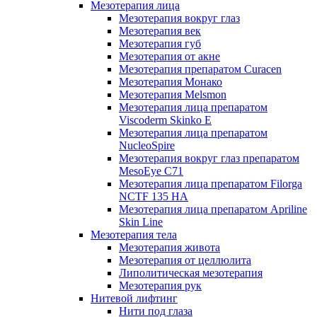
Мезотерапия лица
Мезотерапия вокруг глаз
Мезотерапия век
Мезотерапия губ
Мезотерапия от акне
Мезотерапия препаратом Curacen
Мезотерапия Монако
Мезотерапия Melsmon
Мезотерапия лица препаратом
Viscoderm Skinko E
Мезотерапия лица препаратом
NucleoSpire
Мезотерапия вокруг глаз препаратом
MesoEye С71
Мезотерапия лица препаратом Filorga
NCTF 135 HA
Мезотерапия лица препаратом Apriline
Skin Line
Мезотерапия тела
Мезотерапия живота
Мезотерапия от целлюлита
Липолитическая мезотерапия
Мезотерапия рук
Нитевой лифтинг
Нити под глаза