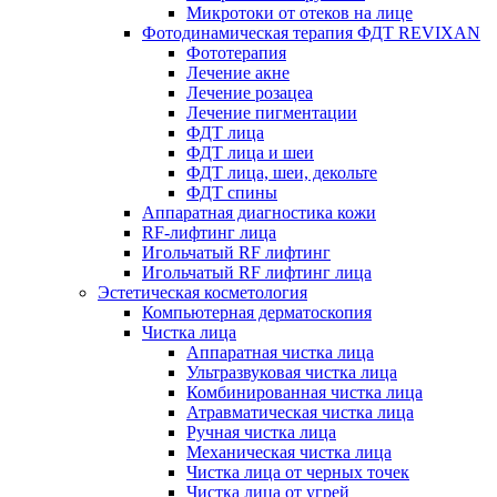
Микротоки от отеков на лице
Фотодинамическая терапия ФДТ REVIXAN
Фототерапия
Лечение акне
Лечение розацеа
Лечение пигментации
ФДТ лица
ФДТ лица и шеи
ФДТ лица, шеи, декольте
ФДТ спины
Аппаратная диагностика кожи
RF-лифтинг лица
Игольчатый RF лифтинг
Игольчатый RF лифтинг лица
Эстетическая косметология
Компьютерная дерматоскопия
Чистка лица
Аппаратная чистка лица
Ультразвуковая чистка лица
Комбинированная чистка лица
Атравматическая чистка лица
Ручная чистка лица
Механическая чистка лица
Чистка лица от черных точек
Чистка лица от угрей