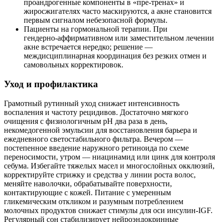
проандрогенные компоненты в «пре‑тренах» и
жиросжигателях часто маскируются, а акне становится
первым сигналом небезопасной формулы.
Пациенты на гормональной терапии. При
гендерно‑аффирмативном или заместительном лечении
акне встречается нередко; решение —
междисциплинарная координация без резких отмен и
самовольных корректировок.
Уход и профилактика
Грамотный рутинный уход снижает интенсивность
воспаления и частоту рецидивов. Достаточно мягкого
очищения с физиологичным pH два раза в день,
некомедогенной эмульсии для восстановления барьера и
ежедневного светостабильного фильтра. Вечером —
постепенное введение наружного ретиноида по схеме
переносимости, утром — ниацинамид или цинк для контроля
себума. Избегайте тяжелых масел и многослойных окклюзий,
корректируйте стрижку и средства у линии роста волос,
меняйте наволочки, обрабатывайте поверхности,
контактирующие с кожей. Питание с умеренным
гликемическим откликом и разумным потреблением
молочных продуктов снижает стимулы для оси инсулин‑IGF.
Регулярный сон стабилизирует нейроэндокринные