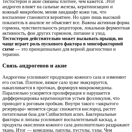
Тестостерон и акне связаны плотнее, чем кажется. Этот
андроген влияет на сальные железы, кератинизацию и
кожный микробиом, меняя ландшафт кожи так, что
воспаление становится вероятнее. Но один лишь высокий
показатель в анализе не объясняет все. Важны активная форма
гормона, чувствительность рецепторов, локальная ферментная
активность, фон других гормонов, питание и уход.
Тестостерон действительно может вызывать прыщи, но
чаще играет роль пускового фактора в многофакторной
схеме
— это принципиально для верной диагностики и
терапии.
Связь андрогенов и акне
Андрогены усиливают продукцию кожного сала и изменяют
его состав. Плотное, вязкое сало хуже эвакуируется,
накапливается в протоках, формируя микрокомедоны.
Параллельно ускоряется пролиферация и нарушается
дифференцировка кератиноцитов устьев фолликулов, что
приводит к роговым пробкам. Внутри такого «закрытого
резервуара» меняется среда: снижается кислород, растет
питательная база для Cutibacterium acnes. Бактериальные
факторы и липазы усиливают воспалительный каскад, а
продукты окисления кожного сала дополнительно раздражают
ткань. Итог — комедоны, папулы, пустулы, узлы. Чем