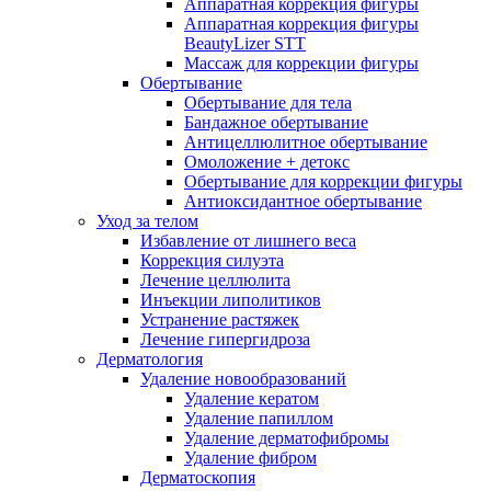
Аппаратная коррекция фигуры
Аппаратная коррекция фигуры
BeautyLizer STT
Массаж для коррекции фигуры
Обертывание
Обертывание для тела
Бандажное обертывание
Антицеллюлитное обертывание
Омоложение + детокс
Обертывание для коррекции фигуры
Антиоксидантное обертывание
Уход за телом
Избавление от лишнего веса
Коррекция силуэта
Лечение целлюлита
Инъекции липолитиков
Устранение растяжек
Лечение гипергидроза
Дерматология
Удаление новообразований
Удаление кератом
Удаление папиллом
Удаление дерматофибромы
Удаление фибром
Дерматоскопия