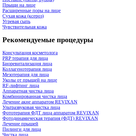
Прыщи на лице
Расширенные поры на лице
Сухая кожа (ксероз)
Угревая сыпь
Чувствительная кожа
Рекомендуемые процедуры
Консультация косметолога
PRP терапия для лица
Биоревитализация лица
Коллагенотерапия лица
Мезотерапия для лица
Уколы от прыщей на лице
RF-лифтинг лица
Аппаратная чистка лица
Комбинированная чистка лица
Лечение акне аппаратом REVIXAN
Ультразвуковая чистка лица
Фототерапия ФДТ лица аппаратом REVIXAN
Фотодинамическая терапия (ФДТ) REVIXAN
Лечение прыщей
Пилинги для лица
Чистка лица