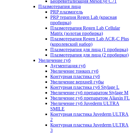
Биоревитализация MesoEye C71
Плазмотерапия лица
PRP плазмогель
PRP терапия Regen Lab (красная
пробирка)
Плазмотерапия Regen Lab Cellular
Matrix (золотая пробирка)
Плазмотерапия Regen Lab ACR-C Plus
(королевский набор)
Плазмотерапия для лица (1 пробирка)
Плазмотерапия для лица (2 пробирки)
Увеличение губ
Аугментация губ
Увеличение тонких губ
Контурная пластика губ
Увеличение верхней губы
Контурная пластика губ Stylage L
Увеличение губ препаратом Stylage M
Увеличение губ препаратом Aliaxin FL
Увеличение губ Juvederm ULTRA
SMILE
Контурная пластика Juvederm ULTRA
2
Контурная пластика Juvederm ULTRA
3