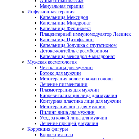
Аппаратный массаж
Мануальная терапия
Инфузионная терапия
Капельница Мексидол
Капельница Милдронат
Капельница Феринжект
Плацентарный иммуномодулятор Лаеннек
Капельница Цитофлавин
Капельница Золушка с глутатионом
Детокс-коктейль с реамберином
Капельница мексидол + милдронат
Мужская косметология
Чистка лица для мужчин
Ботокс для мужчин
Мезотерапия волос и кожи головы
Лечение пигментации
Плазмотерапия для мужчин
Биоревитализация лица для мужчин
Контурная пластика лица для мужчин
Мезотерапия лица для мужчин
Пилинг лица для мужчин
Уход за кожей лица для мужчин
Лечение прыщей у мужчин
Коррекция фигуры
Коррекция тела