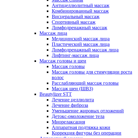
Антицеллюлитный массаж
Комбинированный массаж
Висцеральный массаж
Спортивный массаж
Лимфодренажный массаж
Массаж лица
Медицинский массаж лица
Пластический массаж лица
Лимфодренажный массаж лица
Лифтинг-массаж лица
Массаж головы и шеи
Массаж головы
Массаж головы для стимуляции роста
волос
Расслабляющий массаж головы
Массаж шеи (ШВЗ)
Beautylizer STT
Лечение целлюлита
Лечение фиброза
Уменьшение жировых отложений
Детокс-омоложение тела
Миорелаксация
Аппаратная подтяжка кожи
Коррекция фигуры без операции