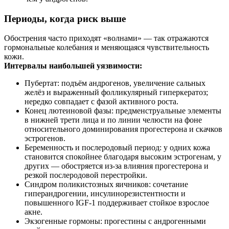
Периоды, когда риск выше
Обострения часто приходят «волнами» — так отражаются
гормональные колебания и меняющаяся чувствительность
кожи.
Интервалы наибольшей уязвимости:
Пубертат: подъём андрогенов, увеличение сальных
желёз и выраженный фолликулярный гиперкератоз;
нередко совпадает с фазой активного роста.
Конец лютеиновой фазы: предменструальные элементы
в нижней трети лица и по линии челюсти на фоне
относительного доминирования прогестерона и скачков
эстрогенов.
Беременность и послеродовый период: у одних кожа
становится спокойнее благодаря высоким эстрогенам, у
других — обостряется из‑за влияния прогестерона и
резкой послеродовой перестройки.
Синдром поликистозных яичников: сочетание
гиперандрогении, инсулинорезистентности и
повышенного IGF‑1 поддерживает стойкое взрослое
акне.
Экзогенные гормоны: прогестины с андрогенными