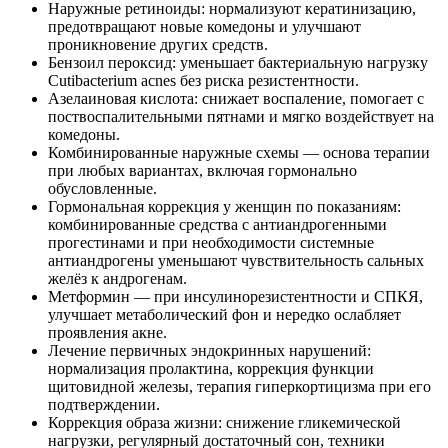
Наружные ретиноиды: нормализуют кератинизацию,
предотвращают новые комедоны и улучшают
проникновение других средств.
Бензоил пероксид: уменьшает бактериальную нагрузку
Cutibacterium acnes без риска резистентности.
Азелаиновая кислота: снижает воспаление, помогает с
поствоспалительными пятнами и мягко воздействует на
комедоны.
Комбинированные наружные схемы — основа терапии
при любых вариантах, включая гормонально
обусловленные.
Гормональная коррекция у женщин по показаниям:
комбинированные средства с антиандрогенными
прогестинами и при необходимости системные
антиандрогены уменьшают чувствительность сальных
желёз к андрогенам.
Метформин — при инсулинорезистентности и СПКЯ,
улучшает метаболический фон и нередко ослабляет
проявления акне.
Лечение первичных эндокринных нарушений:
нормализация пролактина, коррекция функции
щитовидной железы, терапия гиперкортицизма при его
подтверждении.
Коррекция образа жизни: снижение гликемической
нагрузки, регулярный достаточный сон, техники