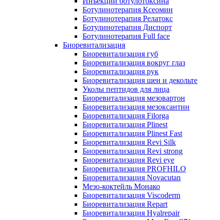
Инъекции ботулотоксина
Ботулинотерапия Ксеомин
Ботулинотерапия Релатокс
Ботулинотерапия Диспорт
Ботулинотерапия Full face
Биоревитализация
Биоревитализация губ
Биоревитализация вокруг глаз
Биоревитализация рук
Биоревитализация шеи и декольте
Уколы пептидов для лица
Биоревитализация мезовартон
Биоревитализация мезоксантин
Биоревитализация Filorga
Биоревитализация Plinest
Биоревитализация Plinest Fast
Биоревитализация Revi Silk
Биоревитализация Revi strong
Биоревитализация Revi eye
Биоревитализация PROFHILO
Биоревитализация Novacutan
Мезо-коктейль Монако
Биоревитализация Viscoderm
Биоревитализация Repart
Биоревитализация Hyalrepair