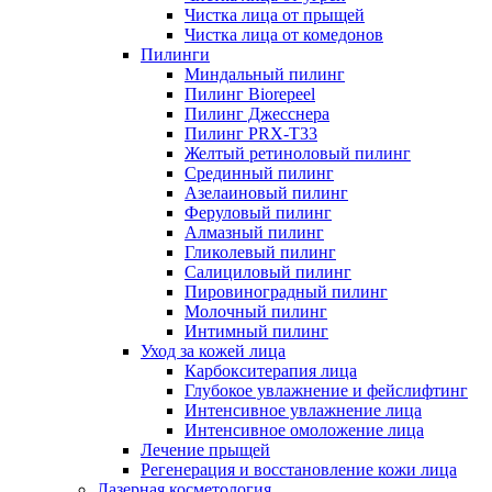
Чистка лица от прыщей
Чистка лица от комедонов
Пилинги
Миндальный пилинг
Пилинг Biorepeel
Пилинг Джесснера
Пилинг PRX-T33
Желтый ретиноловый пилинг
Срединный пилинг
Азелаиновый пилинг
Феруловый пилинг
Алмазный пилинг
Гликолевый пилинг
Салициловый пилинг
Пировиноградный пилинг
Молочный пилинг
Интимный пилинг
Уход за кожей лица
Карбокситерапия лица
Глубокое увлажнение и фейслифтинг
Интенсивное увлажнение лица
Интенсивное омоложение лица
Лечение прыщей
Регенерация и восстановление кожи лица
Лазерная косметология