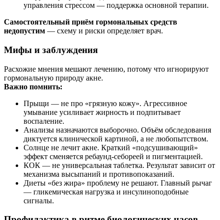
управления стрессом — поддержка основной терапии.
Самостоятельный приём гормональных средств
недопустим
— схему и риски определяет врач.
Мифы и заблуждения
Расхожие мнения мешают лечению, потому что игнорируют
гормональную природу акне.
Важно помнить:
Прыщи — не про «грязную кожу». Агрессивное
умывание усиливает жирность и подпитывает
воспаление.
Анализы назначаются выборочно. Объём обследования
диктуется клинической картиной, а не любопытством.
Солнце не лечит акне. Краткий «подсушивающий»
эффект сменяется ребаунд‑себореей и пигментацией.
КОК — не универсальная таблетка. Результат зависит от
механизма высыпаний и противопоказаний.
Диеты «без жира» проблему не решают. Главный рычаг
— гликемическая нагрузка и инсулиноподобные
сигналы.
Профилактика в ритме биологических часов