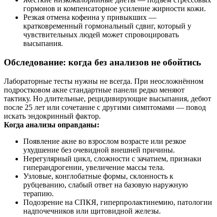
гормонов и компенсаторное усиление жирности кожи.
Резкая отмена кофеина у привыкших —
кратковременный гормональный сдвиг, который у
чувствительных людей может спровоцировать
высыпания.
Обследование: когда без анализов не обойтись
Лабораторные тесты нужны не всегда. При неосложнённом
подростковом акне стандартные панели редко меняют
тактику. Но длительные, рецидивирующие высыпания, дебют
после 25 лет или сочетание с другими симптомами — повод
искать эндокринный фактор.
Когда анализы оправданы:
Появление акне во взрослом возрасте или резкое
ухудшение без очевидной внешней причины.
Нерегулярный цикл, сложности с зачатием, признаки
гиперандрогении, увеличение массы тела.
Узловые, конглобатные формы, склонность к
рубцеванию, слабый ответ на базовую наружную
терапию.
Подозрение на СПКЯ, гиперпролактинемию, патологии
надпочечников или щитовидной железы.