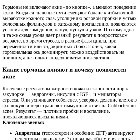
Гормоны не включают акне «по кнопке», а меняют поведение
кожи. Когда сигнальные пути смещают баланс к избыточной
выработке кожного сала, утолщению роговой пробки в устьях
волосяных фолликулов и затяжному воспалению, появляются
условия для комедонов, папул, пустул и узлов. Поэтому одна
и та же схема ухода даёт разный результат в подростковом
возрасте, во время стресса, в разные фазы цикла, при
беременности или эндокринных сбоях. Поняв, какая
гормональная ось доминирует, можно воздействовать на
причину, а не только «подсушивать» последствия.
Какие гормоны влияют и почему появляется
акне
Ключевые регуляторы жирности кожи и склонности пор к
закупорке — андрогены, инсулин с IGF‑1 и медиаторы
стресса. Они усиливают себогенез, ускоряют деление клеток в
фолликуле и перестраивают иммунный ответ на Cutibacterium
acnes. Результат — плотные пробки и воспаление,
проявляющиеся высыпаниями.
Ключевые звенья:
Андрогены
(тестостерон и особенно ДГТ) активируют
рецепторы сальных желёз, повышая объём и вязкость