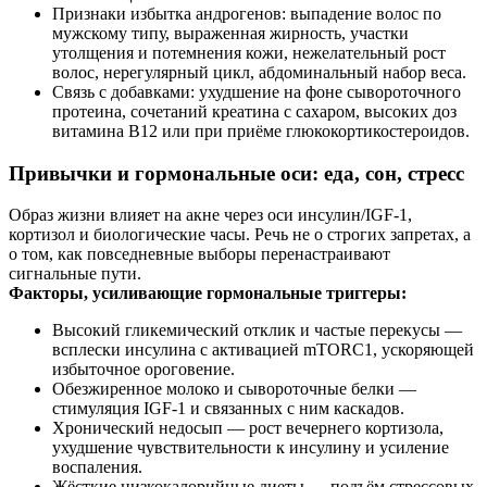
Признаки избытка андрогенов: выпадение волос по
мужскому типу, выраженная жирность, участки
утолщения и потемнения кожи, нежелательный рост
волос, нерегулярный цикл, абдоминальный набор веса.
Связь с добавками: ухудшение на фоне сывороточного
протеина, сочетаний креатина с сахаром, высоких доз
витамина B12 или при приёме глюкокортикостероидов.
Привычки и гормональные оси: еда, сон, стресс
Образ жизни влияет на акне через оси инсулин/IGF‑1,
кортизол и биологические часы. Речь не о строгих запретах, а
о том, как повседневные выборы перенастраивают
сигнальные пути.
Факторы, усиливающие гормональные триггеры:
Высокий гликемический отклик и частые перекусы —
всплески инсулина с активацией mTORC1, ускоряющей
избыточное ороговение.
Обезжиренное молоко и сывороточные белки —
стимуляция IGF‑1 и связанных с ним каскадов.
Хронический недосып — рост вечернего кортизола,
ухудшение чувствительности к инсулину и усиление
воспаления.
Жёсткие низкокалорийные диеты — подъём стрессовых