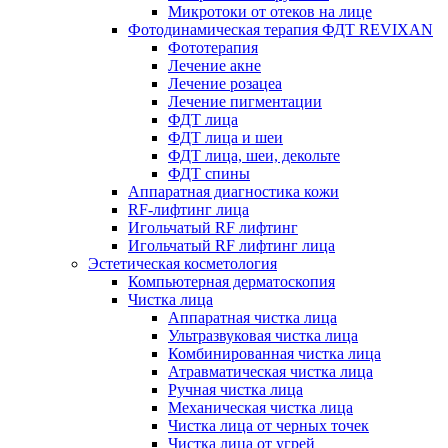
Микротоки от отеков на лице
Фотодинамическая терапия ФДТ REVIXAN
Фототерапия
Лечение акне
Лечение розацеа
Лечение пигментации
ФДТ лица
ФДТ лица и шеи
ФДТ лица, шеи, декольте
ФДТ спины
Аппаратная диагностика кожи
RF-лифтинг лица
Игольчатый RF лифтинг
Игольчатый RF лифтинг лица
Эстетическая косметология
Компьютерная дерматоскопия
Чистка лица
Аппаратная чистка лица
Ультразвуковая чистка лица
Комбинированная чистка лица
Атравматическая чистка лица
Ручная чистка лица
Механическая чистка лица
Чистка лица от черных точек
Чистка лица от угрей