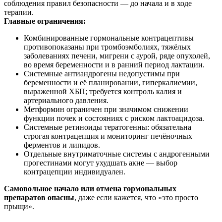
соблюдения правил безопасности — до начала и в ходе
терапии.
Главные ограничения:
Комбинированные гормональные контрацептивы
противопоказаны при тромбоэмболиях, тяжёлых
заболеваниях печени, мигрени с аурой, ряде опухолей,
во время беременности и в ранний период лактации.
Системные антиандрогены недопустимы при
беременности и её планировании, гиперкалиемии,
выраженной ХБП; требуется контроль калия и
артериального давления.
Метформин ограничен при значимом снижении
функции почек и состояниях с риском лактоацидоза.
Системные ретиноиды тератогенны: обязательна
строгая контрацепция и мониторинг печёночных
ферментов и липидов.
Отдельные внутриматочные системы с андрогенными
прогестинами могут ухудшать акне — выбор
контрацепции индивидуален.
Самовольное начало или отмена гормональных
препаратов опасны
, даже если кажется, что «это просто
прыщи».