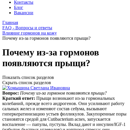
Контакты
Блог
Вакансии
Главная
FAQ - Вопросы и ответы
Влияние гормонов на кожу
Почему из-за гормонов появляются прыщи?
Почему из-за гормонов
появляются прыщи?
Показать список разделов
Скрыть список разделов
Вопрос:
Почему из-за гормонов появляются прыщи?
Краткий ответ:
Прыщи возникают из‑за гормональных
колебаний, прежде всего андрогенов. Они усиливают работу
сальных желез и изменяют состав себума, вызывают
гиперкератинизацию устьев фолликулов. Закупоренные поры
становятся средой для Cutibacterium acnes, запускается
воспаление — папулы, пустулы. Вклад дают и инсулин/IGF‑1
(избыток быстрых углеводов) и кортизол стресса: они