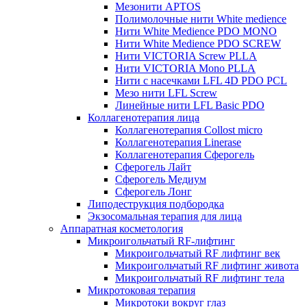
Мезонити APTOS
Полимолочные нити White medience
Нити White Medience PDO MONO
Нити White Medience PDO SCREW
Нити VICTORIA Screw PLLA
Нити VICTORIA Mono PLLA
Нити с насечками LFL 4D PDO PCL
Мезо нити LFL Screw
Линейные нити LFL Basic PDO
Коллагенотерапия лица
Коллагенотерапия Collost micro
Коллагенотерапия Linerase
Коллагенотерапия Сферогель
Сферогель Лайт
Сферогель Медиум
Сферогель Лонг
Липодеструкция подбородка
Экзосомальная терапия для лица
Аппаратная косметология
Микроигольчатый RF-лифтинг
Микроигольчатый RF лифтинг век
Микроигольчатый RF лифтинг живота
Микроигольчатый RF лифтинг тела
Микротоковая терапия
Микротоки вокруг глаз