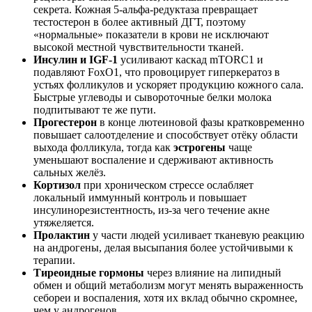
секрета. Кожная 5‑альфа‑редуктаза превращает
тестостерон в более активный ДГТ, поэтому
«нормальные» показатели в крови не исключают
высокой местной чувствительности тканей.
Инсулин и IGF‑1
усиливают каскад mTORC1 и
подавляют FoxO1, что провоцирует гиперкератоз в
устьях фолликулов и ускоряет продукцию кожного сала.
Быстрые углеводы и сывороточные белки молока
подпитывают те же пути.
Прогестерон
в конце лютеиновой фазы кратковременно
повышает салоотделение и способствует отёку области
выхода фолликула, тогда как
эстрогены
чаще
уменьшают воспаление и сдерживают активность
сальных желёз.
Кортизол
при хроническом стрессе ослабляет
локальный иммунный контроль и повышает
инсулинорезистентность, из‑за чего течение акне
утяжеляется.
Пролактин
у части людей усиливает тканевую реакцию
на андрогены, делая высыпания более устойчивыми к
терапии.
Тиреоидные гормоны
через влияние на липидный
обмен и общий метаболизм могут менять выраженность
себореи и воспаления, хотя их вклад обычно скромнее,
чем у андрогенов.