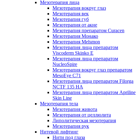
Мезотерапия лица
Мезотерапия вокруг глаз
Мезотерапия век
Мезотерапия губ
Мезотерапия от акне
Мезотерапия препаратом Curacen
Мезотерапия Монако
Мезотерапия Melsmon
Мезотерапия лица препаратом
Viscoderm Skinko E
Мезотерапия лица препаратом
NucleoSpire
Мезотерапия вокруг глаз препаратом
MesoEye С71
Мезотерапия лица препаратом Filorga
NCTF 135 HA
Мезотерапия лица препаратом Apriline
Skin Line
Мезотерапия тела
Мезотерапия живота
Мезотерапия от целлюлита
Липолитическая мезотерапия
Мезотерапия рук
Нитевой лифтинг
Нити под глаза