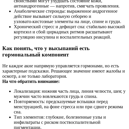
свойствами могут ухудшать состояние кожи,
антиандрогенные — напротив, смягчать проявления.
Анаболические стероиды: выраженное андрогенное
действие вызывает сильную себорею и
узловато‑кистозные элементы на лице, спине и груди.
Хронический стресс и дефицит сна: стабильно высокий
кортизол и сбой циркадных ритмов расшатывают
регуляцию инсулина и воспалительных реакций.
Как понять, что у высыпаний есть
гормональный компонент
Не каждое акне напрямую управляется гормонами, но есть
характерные подсказки. Решающее значение имеют жалобы и
осмотр, а не только лаборатория.
На что обратить внимание:
Локализация: нижняя часть лица, линия челюсти, шея; у
мужчин часто вовлекаются грудь и спина.
Повторяемость: предсказуемые вспышки перед
менструацией, на фоне стресса или при сдвиге режима
сна.
Тип элементов: глубокие, болезненные узлы и
инфильтраты с риском поствоспалительной
пигментации.