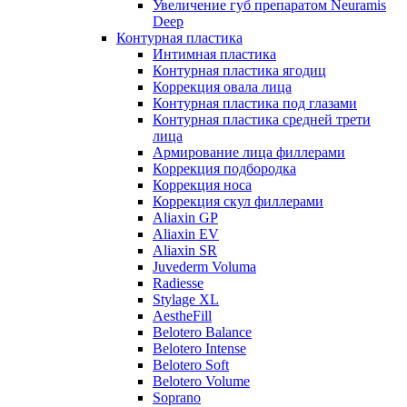
Увеличение губ препаратом Neuramis
Deep
Контурная пластика
Интимная пластика
Контурная пластика ягодиц
Коррекция овала лица
Контурная пластика под глазами
Контурная пластика средней трети
лица
Армирование лица филлерами
Коррекция подбородка
Коррекция носа
Коррекция скул филлерами
Aliaxin GP
Aliaxin EV
Aliaxin SR
Juvederm Voluma
Radiesse
Stylage XL
AestheFill
Belotero Balance
Belotero Intense
Belotero Soft
Belotero Volume
Soprano