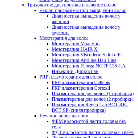
Трихология: диагностика и лечение волос
Чек-ап программы при выпадении волос
Диагностика выпадения волос у
женщин
Диагностика выпадения волос у
мужчин
Мезотерапия для волос
Мезотерапия Мэлсмон
Мезотерапия HAIR X
Мезотерапия Viscoderm Skinko E
Мезотерапия Apriline Hair Line
Мезотерапия Filorga NCTF 135 HA
Инъекции Дипроспан
PRP плазмотерапия для волос
PRP плазмотерапия Cellenis
PRP плазмотерапия Cortexil
Плазмотерапия для волос (1 пробирка)
Плазмотерапия для волос (2 пробирки)
Плазмотерапия Regen Lab BCT RK-
BCT-SP (синяя пробирка)
Лечение волос лазером
ФБМ волосистой части головы без
геля
ФДТ волосистой части головы с гелем
Лечение очаговой алопеции