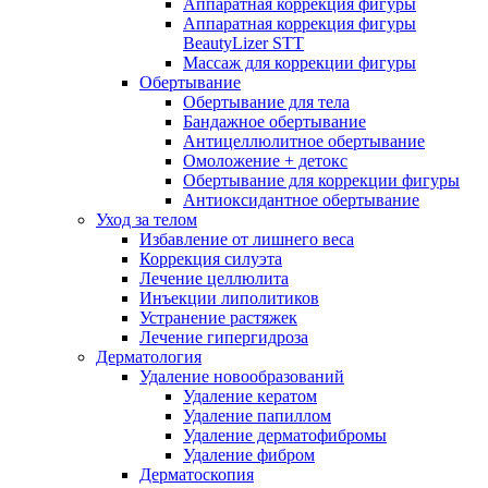
Аппаратная коррекция фигуры
Аппаратная коррекция фигуры
BeautyLizer STT
Массаж для коррекции фигуры
Обертывание
Обертывание для тела
Бандажное обертывание
Антицеллюлитное обертывание
Омоложение + детокс
Обертывание для коррекции фигуры
Антиоксидантное обертывание
Уход за телом
Избавление от лишнего веса
Коррекция силуэта
Лечение целлюлита
Инъекции липолитиков
Устранение растяжек
Лечение гипергидроза
Дерматология
Удаление новообразований
Удаление кератом
Удаление папиллом
Удаление дерматофибромы
Удаление фибром
Дерматоскопия