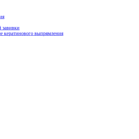
ия
й завивки
ле кератинового выпрямления