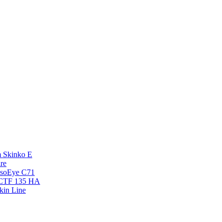
 Skinko E
re
esoEye С71
NCTF 135 HA
kin Line