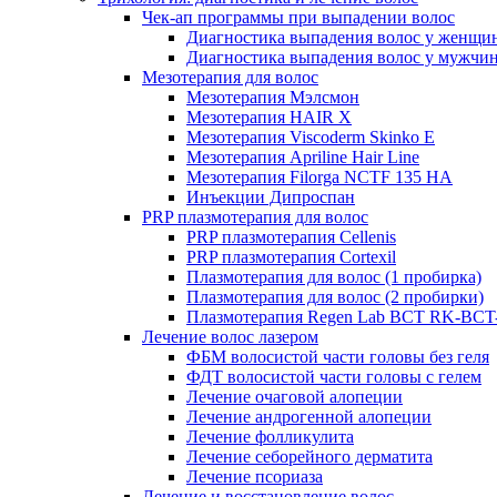
Чек-ап программы при выпадении волос
Диагностика выпадения волос у женщи
Диагностика выпадения волос у мужчи
Мезотерапия для волос
Мезотерапия Мэлсмон
Мезотерапия HAIR X
Мезотерапия Viscoderm Skinko E
Мезотерапия Apriline Hair Line
Мезотерапия Filorga NCTF 135 HA
Инъекции Дипроспан
PRP плазмотерапия для волос
PRP плазмотерапия Cellenis
PRP плазмотерапия Cortexil
Плазмотерапия для волос (1 пробирка)
Плазмотерапия для волос (2 пробирки)
Плазмотерапия Regen Lab BCT RK-BCT-
Лечение волос лазером
ФБМ волосистой части головы без геля
ФДТ волосистой части головы с гелем
Лечение очаговой алопеции
Лечение андрогенной алопеции
Лечение фолликулита
Лечение себорейного дерматита
Лечение псориаза
Лечение и восстановление волос