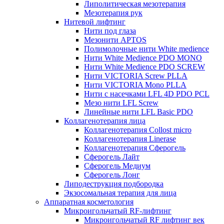
Липолитическая мезотерапия
Мезотерапия рук
Нитевой лифтинг
Нити под глаза
Мезонити APTOS
Полимолочные нити White medience
Нити White Medience PDO MONO
Нити White Medience PDO SCREW
Нити VICTORIA Screw PLLA
Нити VICTORIA Mono PLLA
Нити с насечками LFL 4D PDO PCL
Мезо нити LFL Screw
Линейные нити LFL Basic PDO
Коллагенотерапия лица
Коллагенотерапия Collost micro
Коллагенотерапия Linerase
Коллагенотерапия Сферогель
Сферогель Лайт
Сферогель Медиум
Сферогель Лонг
Липодеструкция подбородка
Экзосомальная терапия для лица
Аппаратная косметология
Микроигольчатый RF-лифтинг
Микроигольчатый RF лифтинг век