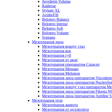
Juvederm Voluma
Radiesse
Stylage XL
AestheFill
Belotero Balance
Belotero Intense
Belotero Soft
Belotero Volume
Soprano
Мезотерапия лица
Мезотерапия вокруг глаз
Мезотерапия век
Мезотерапия губ
Мезотерапия от акне
Мезотерапия препаратом Curacen
Мезотерапия Монако
Мезотерапия Melsmon
Мезотерапия лица препаратом Viscoderm
Мезотерапия лица препаратом NucleoSpi
Мезотерапия вокруг глаз препаратом M
Мезотерапия лица препаратом Filorga 
Мезотерапия лица препаратом Apriline S
Мезотерапия тела
Мезотерапия живота
Мезотерапия от целлюлита