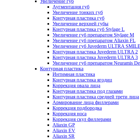
Увеличение губ
Аугментация губ
Увеличение тонких губ
Контурная пластика губ
Увеличение верхней губы
Контурная пластика губ Stylage L
Увеличение губ препаратом Stylage M
Увеличение губ препаратом Aliaxin FL
Увеличение губ Juvederm ULTRA SMIL
Контурная пластика Juvederm ULTRA 2
Контурная пластика Juvederm ULTRA 3
Увеличение губ препаратом Neuramis De
Контурная пластика
Интимная пластика
Контурная пластика ягодиц
Коррекция овала лица
Контурная пластика под глазами
Контурная пластика средней трети лица
Армирование лица филлерами
Коррекция подбородка
Коррекция носа
Коррекция скул филлерами
Aliaxin GP
Aliaxin EV
Aliaxin SR