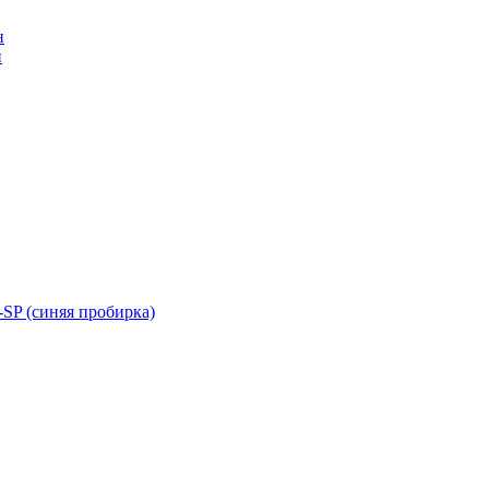
н
н
SP (синяя пробирка)