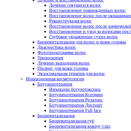
Лечение секущихся волос
Восстановление поврежденных волос
Восстановление волос после окрашиван
Реконструкция волос
Восстановление волос после химическо
Восстановление и уход за волосами пос
Глубокое увлажнение сухих волос
Биоревитализация для волос и кожи головы
Диагностика волос
Фототрихограмма волос
Трихоскопия
Лечение выпадения волос
Пилинг для кожи головы
Экзосомальная терапия для волос
Инъекционная косметология
Ботулинотерапия
Инъекции ботулотоксина
Ботулинотерапия Ксеомин
Ботулинотерапия Релатокс
Ботулинотерапия Диспорт
Ботулинотерапия Full face
Биоревитализация
Биоревитализация губ
Биоревитализация вокруг глаз