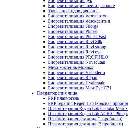
Биоревитализация рук
Биоревитализация шеи и декольте
Уколы пептидов для лица
Биоревитализация мезовартон
Биоревитализация мезоксантин
Биоревитализация Filorga
Биоревитализация Plinest
Биоревитализация Plinest Fast
Биоревитализация Revi Silk
Биоревитализация Revi strong
Биоревитализация Revi eye
Биоревитализация PROFHILO
Биоревитализация Novacutan
Мезо-коктейль Монако
Биоревитализация Viscoderm
Биоревитализация Repart
Биоревитализация Hyalrepair
Биоревитализация MesoEye C71
Плазмотерапия лица
PRP плазмогель
PRP терапия Regen Lab (красная пробир
Плазмотерапия Regen Lab Cellular Matrix
Плазмотерапия Regen Lab ACR-C Plus (к
Плазмотерапия для лица (1 пробирка)
Плазмотерапия для лица (2 пробирки)