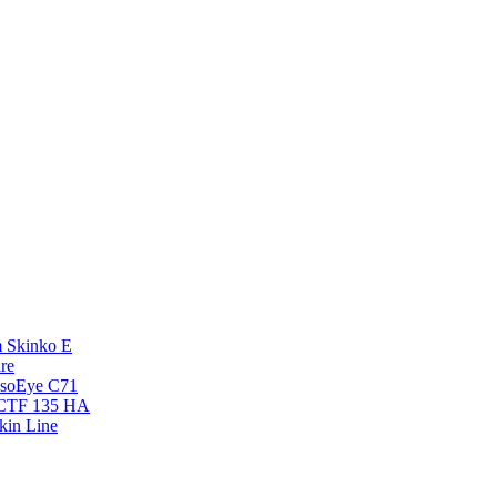
 Skinko E
re
esoEye С71
NCTF 135 HA
kin Line