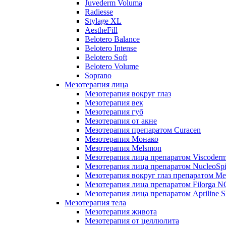
Juvederm Voluma
Radiesse
Stylage XL
AestheFill
Belotero Balance
Belotero Intense
Belotero Soft
Belotero Volume
Soprano
Мезотерапия лица
Мезотерапия вокруг глаз
Мезотерапия век
Мезотерапия губ
Мезотерапия от акне
Мезотерапия препаратом Curacen
Мезотерапия Монако
Мезотерапия Melsmon
Мезотерапия лица препаратом Viscoderm
Мезотерапия лица препаратом NucleoSpi
Мезотерапия вокруг глаз препаратом M
Мезотерапия лица препаратом Filorga 
Мезотерапия лица препаратом Apriline S
Мезотерапия тела
Мезотерапия живота
Мезотерапия от целлюлита