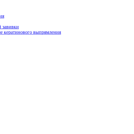
ия
й завивки
ле кератинового выпрямления