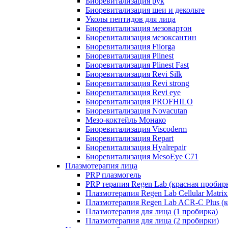
Биоревитализация рук
Биоревитализация шеи и декольте
Уколы пептидов для лица
Биоревитализация мезовартон
Биоревитализация мезоксантин
Биоревитализация Filorga
Биоревитализация Plinest
Биоревитализация Plinest Fast
Биоревитализация Revi Silk
Биоревитализация Revi strong
Биоревитализация Revi eye
Биоревитализация PROFHILO
Биоревитализация Novacutan
Мезо-коктейль Монако
Биоревитализация Viscoderm
Биоревитализация Repart
Биоревитализация Hyalrepair
Биоревитализация MesoEye C71
Плазмотерапия лица
PRP плазмогель
PRP терапия Regen Lab (красная пробир
Плазмотерапия Regen Lab Cellular Matrix
Плазмотерапия Regen Lab ACR-C Plus (к
Плазмотерапия для лица (1 пробирка)
Плазмотерапия для лица (2 пробирки)