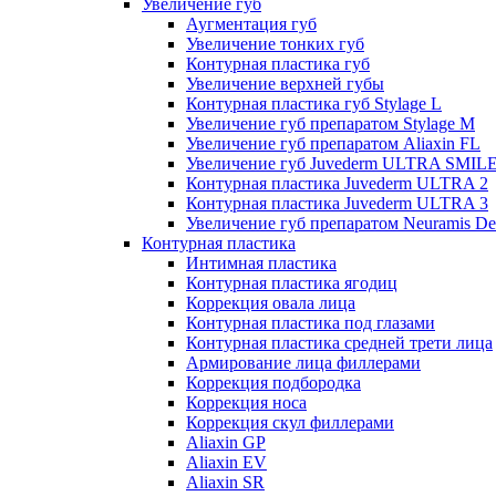
Увеличение губ
Аугментация губ
Увеличение тонких губ
Контурная пластика губ
Увеличение верхней губы
Контурная пластика губ Stylage L
Увеличение губ препаратом Stylage M
Увеличение губ препаратом Aliaxin FL
Увеличение губ Juvederm ULTRA SMIL
Контурная пластика Juvederm ULTRA 2
Контурная пластика Juvederm ULTRA 3
Увеличение губ препаратом Neuramis De
Контурная пластика
Интимная пластика
Контурная пластика ягодиц
Коррекция овала лица
Контурная пластика под глазами
Контурная пластика средней трети лица
Армирование лица филлерами
Коррекция подбородка
Коррекция носа
Коррекция скул филлерами
Aliaxin GP
Aliaxin EV
Aliaxin SR