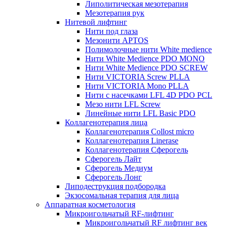
Липолитическая мезотерапия
Мезотерапия рук
Нитевой лифтинг
Нити под глаза
Мезонити APTOS
Полимолочные нити White medience
Нити White Medience PDO MONO
Нити White Medience PDO SCREW
Нити VICTORIA Screw PLLA
Нити VICTORIA Mono PLLA
Нити с насечками LFL 4D PDO PCL
Мезо нити LFL Screw
Линейные нити LFL Basic PDO
Коллагенотерапия лица
Коллагенотерапия Collost micro
Коллагенотерапия Linerase
Коллагенотерапия Сферогель
Сферогель Лайт
Сферогель Медиум
Сферогель Лонг
Липодеструкция подбородка
Экзосомальная терапия для лица
Аппаратная косметология
Микроигольчатый RF-лифтинг
Микроигольчатый RF лифтинг век