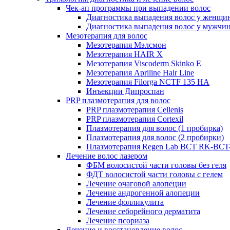
Чек-ап программы при выпадении волос
Диагностика выпадения волос у женщи
Диагностика выпадения волос у мужчи
Мезотерапия для волос
Мезотерапия Мэлсмон
Мезотерапия HAIR X
Мезотерапия Viscoderm Skinko E
Мезотерапия Apriline Hair Line
Мезотерапия Filorga NCTF 135 HA
Инъекции Дипроспан
PRP плазмотерапия для волос
PRP плазмотерапия Cellenis
PRP плазмотерапия Cortexil
Плазмотерапия для волос (1 пробирка)
Плазмотерапия для волос (2 пробирки)
Плазмотерапия Regen Lab BCT RK-BCT-
Лечение волос лазером
ФБМ волосистой части головы без геля
ФДТ волосистой части головы с гелем
Лечение очаговой алопеции
Лечение андрогенной алопеции
Лечение фолликулита
Лечение себорейного дерматита
Лечение псориаза
Лечение и восстановление волос