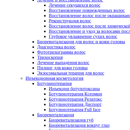
Лечение секущихся волос
Восстановление поврежденных волос
Восстановление волос после окрашиван
Реконструкция волос
Восстановление волос после химическо
Восстановление и уход за волосами пос
Глубокое увлажнение сухих волос
Биоревитализация для волос и кожи головы
Диагностика волос
Фототрихограмма волос
Трихоскопия
Лечение выпадения волос
Пилинг для кожи головы
Экзосомальная терапия для волос
Инъекционная косметология
Ботулинотерапия
Инъекции ботулотоксина
Ботулинотерапия Ксеомин
Ботулинотерапия Релатокс
Ботулинотерапия Диспорт
Ботулинотерапия Full face
Биоревитализация
Биоревитализация губ
Биоревитализация вокруг глаз