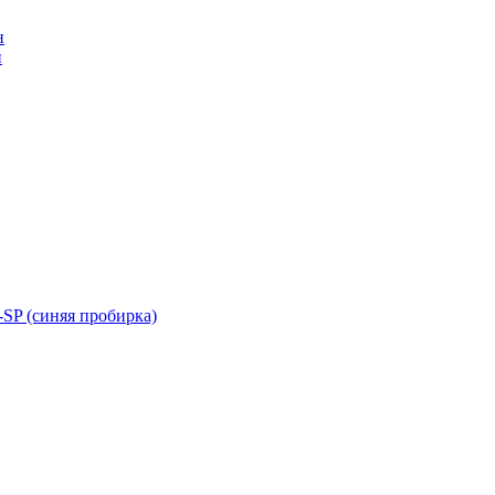
н
н
SP (синяя пробирка)