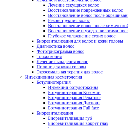
Лечение секущихся волос
Восстановление поврежденных волос
Восстановление волос после окрашиван
Реконструкция волос
Восстановление волос после химическо
Восстановление и уход за волосами пос
Глубокое увлажнение сухих волос
Биоревитализация для волос и кожи головы
Диагностика волос
Фототрихограмма волос
Трихоскопия
Лечение выпадения волос
Пилинг для кожи головы
Экзосомальная терапия для волос
Инъекционная косметология
Ботулинотерапия
Инъекции ботулотоксина
Ботулинотерапия Ксеомин
Ботулинотерапия Релатокс
Ботулинотерапия Диспорт
Ботулинотерапия Full face
Биоревитализация
Биоревитализация губ
Биоревитализация вокруг глаз