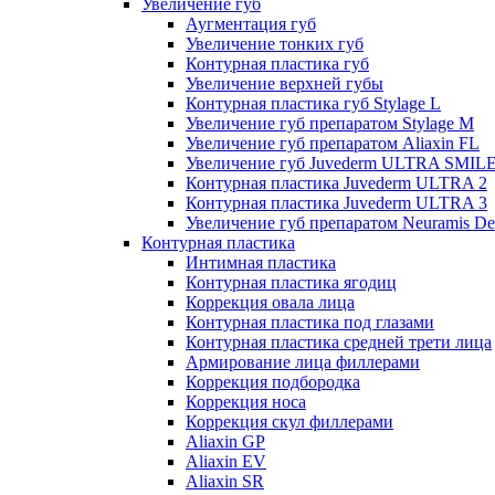
Увеличение губ
Аугментация губ
Увеличение тонких губ
Контурная пластика губ
Увеличение верхней губы
Контурная пластика губ Stylage L
Увеличение губ препаратом Stylage M
Увеличение губ препаратом Aliaxin FL
Увеличение губ Juvederm ULTRA SMIL
Контурная пластика Juvederm ULTRA 2
Контурная пластика Juvederm ULTRA 3
Увеличение губ препаратом Neuramis De
Контурная пластика
Интимная пластика
Контурная пластика ягодиц
Коррекция овала лица
Контурная пластика под глазами
Контурная пластика средней трети лица
Армирование лица филлерами
Коррекция подбородка
Коррекция носа
Коррекция скул филлерами
Aliaxin GP
Aliaxin EV
Aliaxin SR