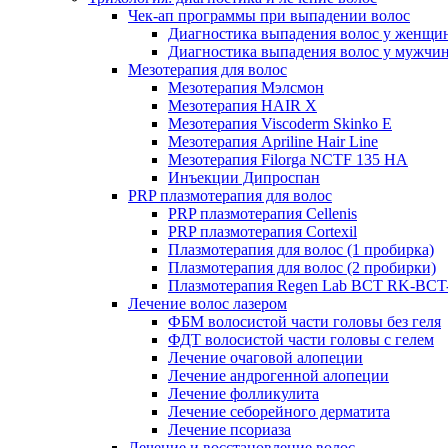
Чек-ап программы при выпадении волос
Диагностика выпадения волос у женщи
Диагностика выпадения волос у мужчи
Мезотерапия для волос
Мезотерапия Мэлсмон
Мезотерапия HAIR X
Мезотерапия Viscoderm Skinko E
Мезотерапия Apriline Hair Line
Мезотерапия Filorga NCTF 135 HA
Инъекции Дипроспан
PRP плазмотерапия для волос
PRP плазмотерапия Cellenis
PRP плазмотерапия Cortexil
Плазмотерапия для волос (1 пробирка)
Плазмотерапия для волос (2 пробирки)
Плазмотерапия Regen Lab BCT RK-BCT-
Лечение волос лазером
ФБМ волосистой части головы без геля
ФДТ волосистой части головы с гелем
Лечение очаговой алопеции
Лечение андрогенной алопеции
Лечение фолликулита
Лечение себорейного дерматита
Лечение псориаза
Лечение и восстановление волос