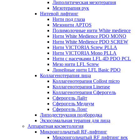
Липолитическая мезотерапия
Мезотерапия рук
Нитевой лифтинг
Нити под глаза
Мезонити APTOS
Полимолочные нити White medience
Нити White Medience PDO MONO
Нити White Medience PDO SCREW
Нити VICTORIA Screw PLLA
Нити VICTORIA Mono PLLA
Нити с насечками LFL 4D PDO PCL
Мезо нити LFL Screw
Линейные нити LFL Basic PDO
Коллагенотерапия лица
Коллагенотерапия Collost micro
Коллагенотерапия Linerase
Коллагенотерапия Сферогель
Сферогель Лайт
Сферогель Медиум
Сферогель Лонг
Липодеструкция подбородка
Экзосомальная терапия для лица
Аппаратная косметология
Микроигольчатый RF-лифтинг
Микроигольчатый RF лифтинг век