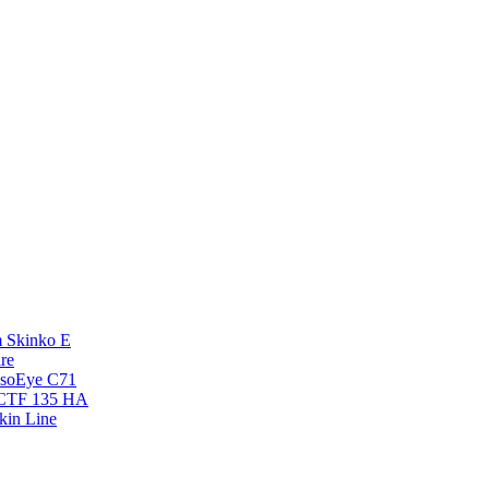
 Skinko E
re
esoEye С71
NCTF 135 HA
kin Line