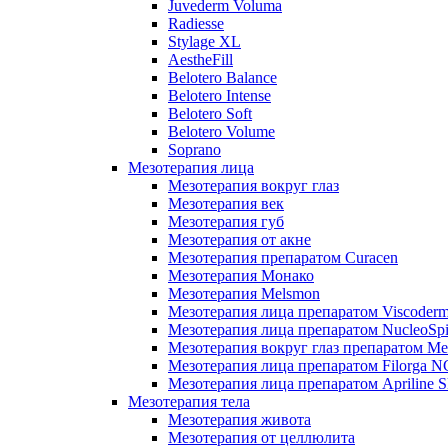
Juvederm Voluma
Radiesse
Stylage XL
AestheFill
Belotero Balance
Belotero Intense
Belotero Soft
Belotero Volume
Soprano
Мезотерапия лица
Мезотерапия вокруг глаз
Мезотерапия век
Мезотерапия губ
Мезотерапия от акне
Мезотерапия препаратом Curacen
Мезотерапия Монако
Мезотерапия Melsmon
Мезотерапия лица препаратом Viscoderm
Мезотерапия лица препаратом NucleoSpi
Мезотерапия вокруг глаз препаратом M
Мезотерапия лица препаратом Filorga 
Мезотерапия лица препаратом Apriline S
Мезотерапия тела
Мезотерапия живота
Мезотерапия от целлюлита