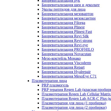
Биоревитализация рук
Биоревитализация шеи и декольте
Уколы пептидов для лица
Биоревитализация мезовартон
Биоревитализация мезоксантин
Биоревитализация Filorga
Биоревитализация Plinest
Биоревитализация Plinest Fast
Биоревитализация Revi Silk
Биоревитализация Revi strong
Биоревитализация Revi eye
Биоревитализация PROFHILO
Биоревитализация Novacutan
Мезо-коктейль Монако
Биоревитализация Viscoderm
Биоревитализация Repart
Биоревитализация Hyalrepair
Биоревитализация MesoEye C71
Плазмотерапия лица
PRP плазмогель
PRP терапия Regen Lab (красная пробир
Плазмотерапия Regen Lab Cellular Matrix
Плазмотерапия Regen Lab ACR-C Plus (к
Плазмотерапия для лица (1 пробирка)
Плазмотерапия для лица (2 пробирки)