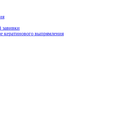
ия
й завивки
ле кератинового выпрямления