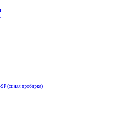
н
н
SP (синяя пробирка)