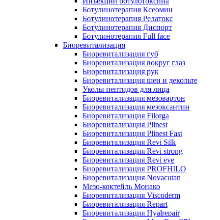
Инъекции ботулотоксина
Ботулинотерапия Ксеомин
Ботулинотерапия Релатокс
Ботулинотерапия Диспорт
Ботулинотерапия Full face
Биоревитализация
Биоревитализация губ
Биоревитализация вокруг глаз
Биоревитализация рук
Биоревитализация шеи и декольте
Уколы пептидов для лица
Биоревитализация мезовартон
Биоревитализация мезоксантин
Биоревитализация Filorga
Биоревитализация Plinest
Биоревитализация Plinest Fast
Биоревитализация Revi Silk
Биоревитализация Revi strong
Биоревитализация Revi eye
Биоревитализация PROFHILO
Биоревитализация Novacutan
Мезо-коктейль Монако
Биоревитализация Viscoderm
Биоревитализация Repart
Биоревитализация Hyalrepair