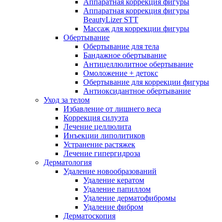
Аппаратная коррекция фигуры
Аппаратная коррекция фигуры
BeautyLizer STT
Массаж для коррекции фигуры
Обертывание
Обертывание для тела
Бандажное обертывание
Антицеллюлитное обертывание
Омоложение + детокс
Обертывание для коррекции фигуры
Антиоксидантное обертывание
Уход за телом
Избавление от лишнего веса
Коррекция силуэта
Лечение целлюлита
Инъекции липолитиков
Устранение растяжек
Лечение гипергидроза
Дерматология
Удаление новообразований
Удаление кератом
Удаление папиллом
Удаление дерматофибромы
Удаление фибром
Дерматоскопия