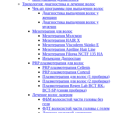
Трихология: диагностика и лечение волос
Чек-ап программы при выпадении волос
Диагностика выпадения волос у
женщин
Диагностика выпадения волос у
мужчин
Мезотерапия для волос
Мезотерапия Мэлсмон
Мезотерапия HAIR X
Мезотерапия Viscoderm Skinko E
Мезотерапия Apriline Hair Line
Мезотерапия Filorga NCTF 135 HA
Инъекции Дипроспан
PRP плазмотерапия для волос
PRP плазмотерапия Cellenis
PRP плазмотерапия Cortexil
Плазмотерапия для волос (1 пробирка)
Плазмотерапия для волос (2 пробирки)
Плазмотерапия Regen Lab BCT RK-
BCT-SP (синяя пробирка)
Лечение волос лазером
ФБМ волосистой части головы без
геля
ФДТ волосистой части головы с гелем
Лечение очаговой алопеции