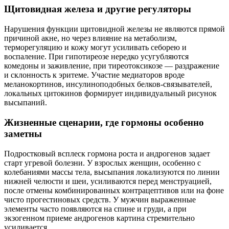
Щитовидная железа и другие регуляторы
Нарушения функции щитовидной железы не являются прямой
причиной акне, но через влияние на метаболизм,
терморегуляцию и кожу могут усиливать себорею и
воспаление. При гипотиреозе нередко усугубляются
комедоны и заживление, при тиреотоксикозе — раздражение
и склонность к эритеме. Участие медиаторов вроде
меланокортинов, инсулиноподобных белков‑связывателей,
локальных цитокинов формирует индивидуальный рисунок
высыпаний.
Жизненные сценарии, где гормоны особенно
заметны
Подростковый всплеск гормона роста и андрогенов задает
старт угревой болезни. У взрослых женщин, особенно с
колебаниями массы тела, высыпания локализуются по линии
нижней челюсти и шеи, усиливаются перед менструацией,
после отмены комбинированных контрацептивов или на фоне
чисто прогестиновых средств. У мужчин выраженные
элементы часто появляются на спине и груди, а при
экзогенном приеме андрогенов картина стремительно
усиливается.