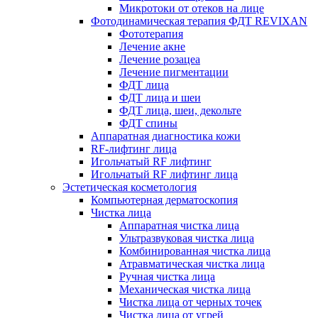
Микротоки от отеков на лице
Фотодинамическая терапия ФДТ REVIXAN
Фототерапия
Лечение акне
Лечение розацеа
Лечение пигментации
ФДТ лица
ФДТ лица и шеи
ФДТ лица, шеи, декольте
ФДТ спины
Аппаратная диагностика кожи
RF-лифтинг лица
Игольчатый RF лифтинг
Игольчатый RF лифтинг лица
Эстетическая косметология
Компьютерная дерматоскопия
Чистка лица
Аппаратная чистка лица
Ультразвуковая чистка лица
Комбинированная чистка лица
Атравматическая чистка лица
Ручная чистка лица
Механическая чистка лица
Чистка лица от черных точек
Чистка лица от угрей