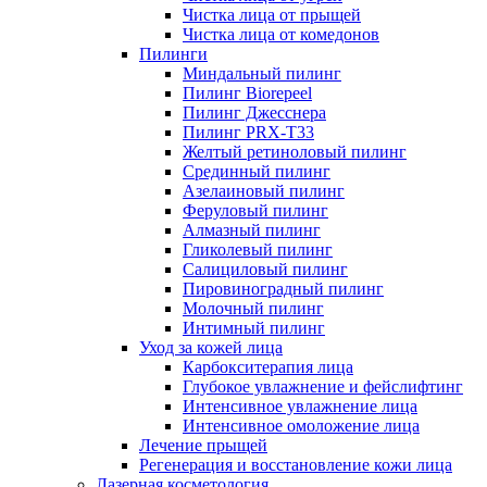
Чистка лица от прыщей
Чистка лица от комедонов
Пилинги
Миндальный пилинг
Пилинг Biorepeel
Пилинг Джесснера
Пилинг PRX-T33
Желтый ретиноловый пилинг
Срединный пилинг
Азелаиновый пилинг
Феруловый пилинг
Алмазный пилинг
Гликолевый пилинг
Салициловый пилинг
Пировиноградный пилинг
Молочный пилинг
Интимный пилинг
Уход за кожей лица
Карбокситерапия лица
Глубокое увлажнение и фейслифтинг
Интенсивное увлажнение лица
Интенсивное омоложение лица
Лечение прыщей
Регенерация и восстановление кожи лица
Лазерная косметология