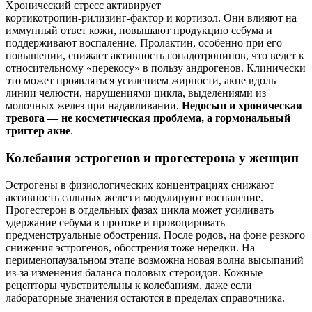
Хронический стресс активирует
кортикотропин‑рилизинг‑фактор и кортизол. Они влияют на
иммунный ответ кожи, повышают продукцию себума и
поддерживают воспаление. Пролактин, особенно при его
повышении, снижает активность гонадотропинов, что ведет к
относительному «перекосу» в пользу андрогенов. Клинически
это может проявляться усилением жирности, акне вдоль
линии челюсти, нарушениями цикла, выделениями из
молочных желез при надавливании.
Недосып и хроническая
тревога — не косметическая проблема, а гормональный
триггер акне
.
Колебания эстрогенов и прогестерона у женщин
Эстрогены в физиологических концентрациях снижают
активность сальных желез и модулируют воспаление.
Прогестерон в отдельных фазах цикла может усиливать
удержание себума в протоке и провоцировать
предменструальные обострения. После родов, на фоне резкого
снижения эстрогенов, обострения тоже нередки. На
перименопаузальном этапе возможна новая волна высыпаний
из‑за изменения баланса половых стероидов. Кожные
рецепторы чувствительны к колебаниям, даже если
лабораторные значения остаются в пределах справочника.