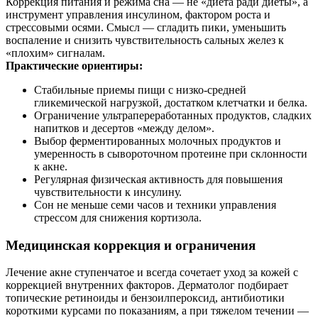
Коррекция питания и режима сна — не «диета ради диеты», а
инструмент управления инсулином, фактором роста и
стрессовыми осями. Смысл — сгладить пики, уменьшить
воспаление и снизить чувствительность сальных желез к
«плохим» сигналам.
Практические ориентиры:
Стабильные приемы пищи с низко‑средней
гликемической нагрузкой, достатком клетчатки и белка.
Ограничение ультрапереработанных продуктов, сладких
напитков и десертов «между делом».
Выбор ферментированных молочных продуктов и
умеренность в сывороточном протеине при склонности
к акне.
Регулярная физическая активность для повышения
чувствительности к инсулину.
Сон не меньше семи часов и техники управления
стрессом для снижения кортизола.
Медицинская коррекция и ограничения
Лечение акне ступенчатое и всегда сочетает уход за кожей с
коррекцией внутренних факторов. Дерматолог подбирает
топические ретиноиды и бензоилпероксид, антибиотики
короткими курсами по показаниям, а при тяжелом течении —