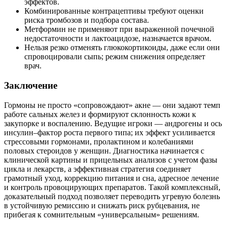
эффектов.
Комбинированные контрацептивы требуют оценки
риска тромбозов и подбора состава.
Метформин не применяют при выраженной почечной
недостаточности и лактоацидозе, назначается врачом.
Нельзя резко отменять глюкокортикоиды, даже если они
спровоцировали сыпь; режим снижения определяет
врач.
Заключение
Гормоны не просто «сопровождают» акне — они задают темп
работе сальных желез и формируют склонность кожи к
закупорке и воспалению. Ведущие игроки — андрогены и ось
инсулин–фактор роста первого типа; их эффект усиливается
стрессовыми гормонами, пролактином и колебаниями
половых стероидов у женщин. Диагностика начинается с
клинической картины и прицельных анализов с учетом фазы
цикла и лекарств, а эффективная стратегия соединяет
грамотный уход, коррекцию питания и сна, адресное лечение
и контроль провоцирующих препаратов. Такой комплексный,
доказательный подход позволяет переводить угревую болезнь
в устойчивую ремиссию и снижать риск рубцевания, не
прибегая к сомнительным «универсальным» решениям.