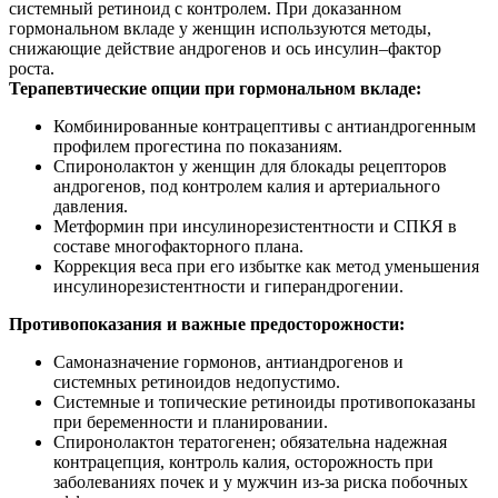
системный ретиноид с контролем. При доказанном
гормональном вкладе у женщин используются методы,
снижающие действие андрогенов и ось инсулин–фактор
роста.
Терапевтические опции при гормональном вкладе:
Комбинированные контрацептивы с антиандрогенным
профилем прогестина по показаниям.
Спиронолактон у женщин для блокады рецепторов
андрогенов, под контролем калия и артериального
давления.
Метформин при инсулинорезистентности и СПКЯ в
составе многофакторного плана.
Коррекция веса при его избытке как метод уменьшения
инсулинорезистентности и гиперандрогении.
Противопоказания и важные предосторожности:
Самоназначение гормонов, антиандрогенов и
системных ретиноидов недопустимо.
Системные и топические ретиноиды противопоказаны
при беременности и планировании.
Спиронолактон тератогенен; обязательна надежная
контрацепция, контроль калия, осторожность при
заболеваниях почек и у мужчин из‑за риска побочных