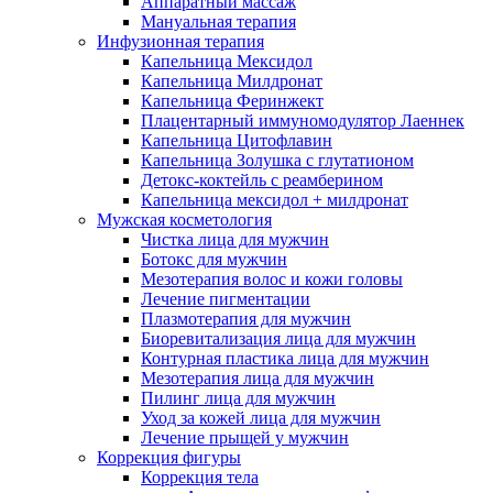
Аппаратный массаж
Мануальная терапия
Инфузионная терапия
Капельница Мексидол
Капельница Милдронат
Капельница Феринжект
Плацентарный иммуномодулятор Лаеннек
Капельница Цитофлавин
Капельница Золушка с глутатионом
Детокс-коктейль с реамберином
Капельница мексидол + милдронат
Мужская косметология
Чистка лица для мужчин
Ботокс для мужчин
Мезотерапия волос и кожи головы
Лечение пигментации
Плазмотерапия для мужчин
Биоревитализация лица для мужчин
Контурная пластика лица для мужчин
Мезотерапия лица для мужчин
Пилинг лица для мужчин
Уход за кожей лица для мужчин
Лечение прыщей у мужчин
Коррекция фигуры
Коррекция тела