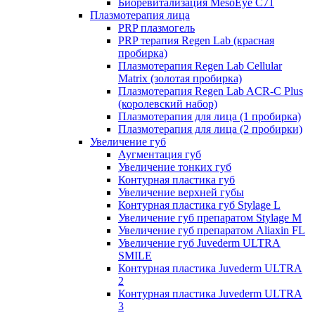
Биоревитализация MesoEye C71
Плазмотерапия лица
PRP плазмогель
PRP терапия Regen Lab (красная
пробирка)
Плазмотерапия Regen Lab Cellular
Matrix (золотая пробирка)
Плазмотерапия Regen Lab ACR-C Plus
(королевский набор)
Плазмотерапия для лица (1 пробирка)
Плазмотерапия для лица (2 пробирки)
Увеличение губ
Аугментация губ
Увеличение тонких губ
Контурная пластика губ
Увеличение верхней губы
Контурная пластика губ Stylage L
Увеличение губ препаратом Stylage M
Увеличение губ препаратом Aliaxin FL
Увеличение губ Juvederm ULTRA
SMILE
Контурная пластика Juvederm ULTRA
2
Контурная пластика Juvederm ULTRA
3