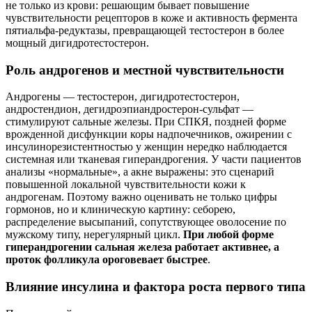
не только из крови: решающим бывает повышение
чувствительности рецепторов в коже и активность фермента
пятиальфа‑редуктазы, превращающей тестостерон в более
мощный дигидротестостерон.
Роль андрогенов и местной чувствительности
Андрогены — тестостерон, дигидротестостерон,
андростендион, дегидроэпиандростерон‑сульфат —
стимулируют сальные железы. При СПКЯ, поздней форме
врожденной дисфункции коры надпочечников, ожирении с
инсулинорезистентностью у женщин нередко наблюдается
системная или тканевая гиперандрогения. У части пациентов
анализы «нормальные», а акне выражены: это сценарий
повышенной локальной чувствительности кожи к
андрогенам. Поэтому важно оценивать не только цифры
гормонов, но и клиническую картину: себорею,
распределение высыпаний, сопутствующее оволосение по
мужскому типу, нерегулярный цикл.
При любой форме
гиперандрогении сальная железа работает активнее, а
проток фолликула ороговевает быстрее
.
Влияние инсулина и фактора роста первого типа