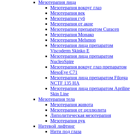
Мезотерапия лица
Мезотерапия вокруг глаз
Мезотерапия век
Мезотерапия губ
Мезотерапия от акне
Мезотерапия препаратом Curacen
Мезотерапия Монако
Мезотерапия Melsmon
Мезотерапия лица препаратом
Viscoderm Skinko E
Мезотерапия лица препаратом
NucleoSpire
Мезотерапия вокруг глаз препаратом
MesoEye С71
Мезотерапия лица препаратом Filorga
NCTF 135 HA
Мезотерапия лица препаратом Apriline
Skin Line
Мезотерапия тела
Мезотерапия живота
Мезотерапия от целлюлита
Липолитическая мезотерапия
Мезотерапия рук
Нитевой лифтинг
Нити под глаза