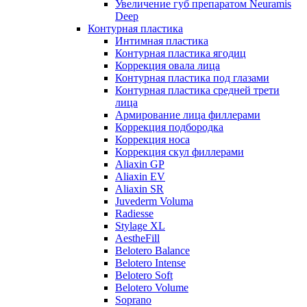
Увеличение губ препаратом Neuramis
Deep
Контурная пластика
Интимная пластика
Контурная пластика ягодиц
Коррекция овала лица
Контурная пластика под глазами
Контурная пластика средней трети
лица
Армирование лица филлерами
Коррекция подбородка
Коррекция носа
Коррекция скул филлерами
Aliaxin GP
Aliaxin EV
Aliaxin SR
Juvederm Voluma
Radiesse
Stylage XL
AestheFill
Belotero Balance
Belotero Intense
Belotero Soft
Belotero Volume
Soprano