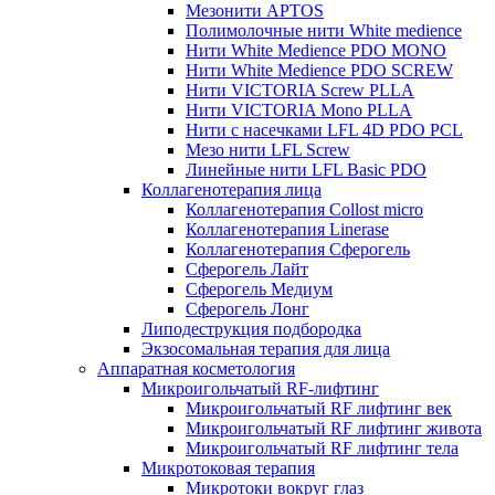
Мезонити APTOS
Полимолочные нити White medience
Нити White Medience PDO MONO
Нити White Medience PDO SCREW
Нити VICTORIA Screw PLLA
Нити VICTORIA Mono PLLA
Нити с насечками LFL 4D PDO PCL
Мезо нити LFL Screw
Линейные нити LFL Basic PDO
Коллагенотерапия лица
Коллагенотерапия Collost micro
Коллагенотерапия Linerase
Коллагенотерапия Сферогель
Сферогель Лайт
Сферогель Медиум
Сферогель Лонг
Липодеструкция подбородка
Экзосомальная терапия для лица
Аппаратная косметология
Микроигольчатый RF-лифтинг
Микроигольчатый RF лифтинг век
Микроигольчатый RF лифтинг живота
Микроигольчатый RF лифтинг тела
Микротоковая терапия
Микротоки вокруг глаз