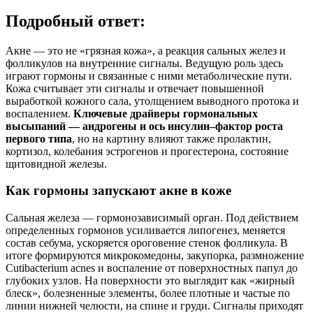
Подробный ответ:
Акне — это не «грязная кожа», а реакция сальных желез и
фолликулов на внутренние сигналы. Ведущую роль здесь
играют гормоны и связанные с ними метаболические пути.
Кожа считывает эти сигналы и отвечает повышенной
выработкой кожного сала, утолщением выводного протока и
воспалением.
Ключевые драйверы гормональных
высыпаний — андрогены и ось инсулин–фактор роста
первого типа
, но на картину влияют также пролактин,
кортизол, колебания эстрогенов и прогестерона, состояние
щитовидной железы.
Как гормоны запускают акне в коже
Сальная железа — гормонозависимый орган. Под действием
определенных гормонов усиливается липогенез, меняется
состав себума, ускоряется ороговение стенок фолликула. В
итоге формируются микрокомедоны, закупорка, размножение
Cutibacterium acnes и воспаление от поверхностных папул до
глубоких узлов. На поверхности это выглядит как «жирный
блеск», болезненные элементы, более плотные и частые по
линии нижней челюсти, на спине и груди. Сигналы приходят