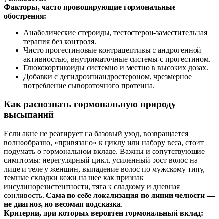
Факторы, часто провоцирующие гормональные
обострения:
Анаболические стероиды, тестостерон‑заместительная
терапия без контроля.
Чисто прогестиновые контрацептивы с андрогенной
активностью, внутриматочные системы с прогестином.
Глюкокортикоиды системно и местно в высоких дозах.
Добавки с дегидроэпиандростероном, чрезмерное
потребление сывороточного протеина.
Как распознать гормональную природу
высыпаний
Если акне не реагирует на базовый уход, возвращается
волнообразно, «привязано» к циклу или набору веса, стоит
подумать о гормональном вкладе. Важны и сопутствующие
симптомы: нерегулярный цикл, усиленный рост волос на
лице и теле у женщин, выпадение волос по мужскому типу,
темные складки кожи на шее как признак
инсулинорезистентности, тяга к сладкому и дневная
сонливость.
Сама по себе локализация по линии челюсти —
не диагноз, но весомая подсказка
.
Критерии, при которых вероятен гормональный вклад: