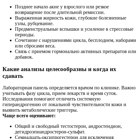
Позднее начало акне у взрослого или резкое
возвращение после длительной ремиссии.
Выраженная жирность кожи, глубокие болезненные
узлы, рубцевание.
Предменструальные вспышки и усиление в стрессовые
периоды.
Сочетание с нарушениями цикла, бесплодием, наборами
или сбросами веса.
Связь с приемом гормонально активных препаратов или
добавок.
Какие анализы целесообразны и когда их
сдавать
Лабораторная панель определяется врачом по клинике. Важно
учитывать фазу цикла, прием лекарств и время суток.
Исследования помогают отличить системную
гиперандрогению от локальной чувствительности кожи и
выявить метаболические триггеры.
Чаще всего оценивают:
Общий и свободный тестостерон, андростендион,
дегидроэпиандростерон‑сульфат.
Семнадцать‑оксипрогестерон для исключения