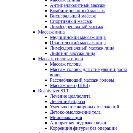
Антицеллюлитный массаж
Комбинированный массаж
Висцеральный массаж
Спортивный массаж
Лимфодренажный массаж
Массаж лица
Медицинский массаж лица
Пластический массаж лица
Лимфодренажный массаж лица
Лифтинг-массаж лица
Массаж головы и шеи
Массаж головы
Массаж головы для стимуляции роста
волос
Расслабляющий массаж головы
Массаж шеи (ШВЗ)
Beautylizer STT
Лечение целлюлита
Лечение фиброза
Уменьшение жировых отложений
Детокс-омоложение тела
Миорелаксация
Аппаратная подтяжка кожи
Коррекция фигуры без операции