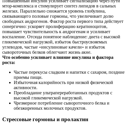
Повышенный инсулин усиливает сигнализацию через пути
мтор‑комплекса и стимулирует синтез липидов в сальных
железах. Параллельно снижается уровень глобулина,
связывающего половые гормоны, что увеличивает долю
свободных андрогенов. Фактор роста первого типа действует
синергично: ускоряет пролиферацию кератиноцитов,
повышает чувствительность к андрогенам и усиливает
воспаление. Отсюда понятное наблюдение: диета с высокой
гликемической нагрузкой, избыток быстроусвояемых
углеводов, частые «инсулиновые качели» и избыток
сывороточных белков облегчают жизнь акне.
Что особенно усиливает влияние инсулина и фактора
роста:
Частые перекусы сладким и напитки с сахаром, поздние
приемы пищи.
Избыточная калорийность при низкой физической
активности.
Преобладание ультрапереработанных продуктов с
высокой гликемической нагрузкой.
Чрезмерное потребление сывороточного белка и
обезжиренных молочных продуктов.
Стрессовые гормоны и пролактин