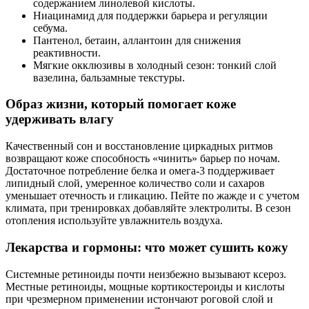
содержанием линолевой кислоты.
Ниацинамид для поддержки барьера и регуляции
себума.
Пантенол, бетаин, аллантоин для снижения
реактивности.
Мягкие окклюзивы в холодный сезон: тонкий слой
вазелина, бальзамные текстуры.
Образ жизни, который помогает коже
удерживать влагу
Качественный сон и восстановление циркадных ритмов
возвращают коже способность «чинить» барьер по ночам.
Достаточное потребление белка и омега‑3 поддерживает
липидный слой, умеренное количество соли и сахаров
уменьшает отечность и гликацию. Пейте по жажде и с учетом
климата, при тренировках добавляйте электролиты. В сезон
отопления используйте увлажнитель воздуха.
Лекарства и гормоны: что может сушить кожу
Системные ретиноиды почти неизбежно вызывают ксероз.
Местные ретиноиды, мощные кортикостероиды и кислоты
при чрезмерном применении истончают роговой слой и