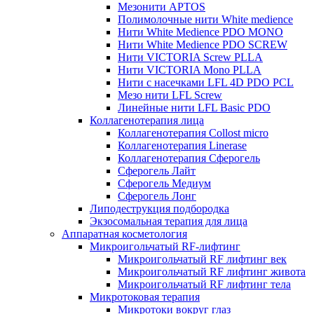
Мезонити APTOS
Полимолочные нити White medience
Нити White Medience PDO MONO
Нити White Medience PDO SCREW
Нити VICTORIA Screw PLLA
Нити VICTORIA Mono PLLA
Нити с насечками LFL 4D PDO PCL
Мезо нити LFL Screw
Линейные нити LFL Basic PDO
Коллагенотерапия лица
Коллагенотерапия Collost micro
Коллагенотерапия Linerase
Коллагенотерапия Сферогель
Сферогель Лайт
Сферогель Медиум
Сферогель Лонг
Липодеструкция подбородка
Экзосомальная терапия для лица
Аппаратная косметология
Микроигольчатый RF-лифтинг
Микроигольчатый RF лифтинг век
Микроигольчатый RF лифтинг живота
Микроигольчатый RF лифтинг тела
Микротоковая терапия
Микротоки вокруг глаз