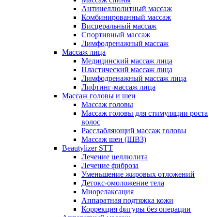
Антицеллюлитный массаж
Комбинированный массаж
Висцеральный массаж
Спортивный массаж
Лимфодренажный массаж
Массаж лица
Медицинский массаж лица
Пластический массаж лица
Лимфодренажный массаж лица
Лифтинг-массаж лица
Массаж головы и шеи
Массаж головы
Массаж головы для стимуляции роста
волос
Расслабляющий массаж головы
Массаж шеи (ШВЗ)
Beautylizer STT
Лечение целлюлита
Лечение фиброза
Уменьшение жировых отложений
Детокс-омоложение тела
Миорелаксация
Аппаратная подтяжка кожи
Коррекция фигуры без операции