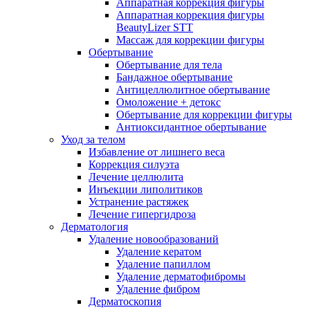
Аппаратная коррекция фигуры
Аппаратная коррекция фигуры
BeautyLizer STT
Массаж для коррекции фигуры
Обертывание
Обертывание для тела
Бандажное обертывание
Антицеллюлитное обертывание
Омоложение + детокс
Обертывание для коррекции фигуры
Антиоксидантное обертывание
Уход за телом
Избавление от лишнего веса
Коррекция силуэта
Лечение целлюлита
Инъекции липолитиков
Устранение растяжек
Лечение гипергидроза
Дерматология
Удаление новообразований
Удаление кератом
Удаление папиллом
Удаление дерматофибромы
Удаление фибром
Дерматоскопия