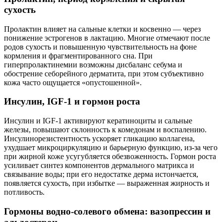
сухость
Пролактин влияет на сальные клетки и косвенно — через
понижение эстрогенов в лактацию. Многие отмечают после
родов сухость и повышенную чувствительность на фоне
кормления и фрагментированного сна. При
гиперпролактинемии возможны дисбаланс себума и
обострение себорейного дерматита, при этом субъективно
кожа часто ощущается «опустошенной».
Инсулин, IGF‑1 и гормон роста
Инсулин и IGF‑1 активируют кератиноциты и сальные
железы, повышают склонность к комедонам и воспалению.
Инсулинорезистентность ускоряет гликацию коллагена,
ухудшает микроциркуляцию и барьерную функцию, из‑за чего
при жирной коже усугубляется обезвоженность. Гормон роста
усиливает синтез компонентов дермального матрикса и
связывание воды; при его недостатке дерма истончается,
появляется сухость, при избытке — выраженная жирность и
потливость.
Гормоны водно‑солевого обмена: вазопрессин и