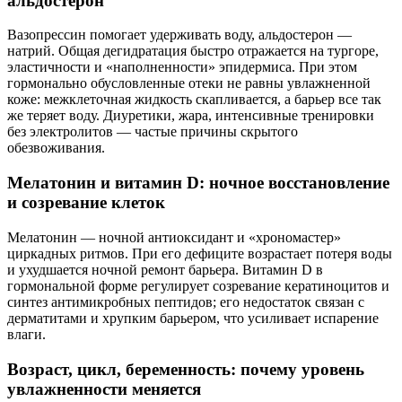
альдостерон
Вазопрессин помогает удерживать воду, альдостерон —
натрий. Общая дегидратация быстро отражается на тургоре,
эластичности и «наполненности» эпидермиса. При этом
гормонально обусловленные отеки не равны увлажненной
коже: межклеточная жидкость скапливается, а барьер все так
же теряет воду. Диуретики, жара, интенсивные тренировки
без электролитов — частые причины скрытого
обезвоживания.
Мелатонин и витамин D: ночное восстановление
и созревание клеток
Мелатонин — ночной антиоксидант и «хрономастер»
циркадных ритмов. При его дефиците возрастает потеря воды
и ухудшается ночной ремонт барьера. Витамин D в
гормональной форме регулирует созревание кератиноцитов и
синтез антимикробных пептидов; его недостаток связан с
дерматитами и хрупким барьером, что усиливает испарение
влаги.
Возраст, цикл, беременность: почему уровень
увлажненности меняется