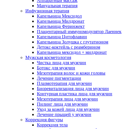
Аппаратный массаж
Мануальная терапия
Инфузионная терапия
Капельница Мексидол
Капельница Милдронат
Капельница Феринжект
Плацентарный иммуномодулятор Лаеннек
Капельница Цитофлавин
Капельница Золушка с глутатионом
Детокс-коктейль с реамберином
Капельница мексидол + милдронат
Мужская косметология
Чистка лица для мужчин
Ботокс для мужчин
Мезотерапия волос и кожи головы
Лечение пигментации
Плазмотерапия для мужчин
Биоревитализация лица для мужчин
Контурная пластика лица для мужчин
Мезотерапия лица для мужчин
Пилинг лица для мужчин
Уход за кожей лица для мужчин
Лечение прыщей у мужчин
Коррекция фигуры
Коррекция тела