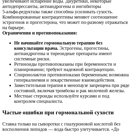
увеличивают испарение воды. Диуретики, некоторые
антидепрессанты, антиандрогены и ингибиторы
5‑альфа‑редуктазы также способны усиливать сухость.
Комбинированные контрацептивы меняют соотношение
эстрогенов и прогестерона, что может по‑разному отражаться
на барьере.
Ограничения и противопоказания:
Не начинайте гормональную терапию без
консультации врача.
Эстрогены, прогестины,
антиандрогены и тиреоидные препараты имеют
системные риски.
Ретиноиды противопоказаны при беременности и
планировании; требуют надежной контрацепции.
Спиронолактон противопоказан беременным; возможна
гиперкалиемия и лекарственные взаимодействия.
Заместительная терапия в менопаузе запрещена при ряде
состояний, включая тромбозы и рак молочной железы.
Местные стероиды используйте курсами и под
контролем специалиста.
Частые ошибки при гормональной сухости
Ставка только на сыворотки с гиалуроновой кислотой без
восполнения липидов — вода быстро улетучивается. «До