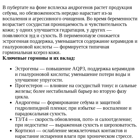
В пубертате на фоне всплеска андрогенов растет продукция
себума, но обезвоженность нередко нарастает из‑за
воспаления и агрессивного очищения. Во время беременности
возрастает сосудистая проницаемость и чувствительность
кожи; у одних улучшается гидратация, у других —
появляются зуд и сухость. В перименопаузе снижается
эстрогенная поддержка, уменьшается содержание керамидов и
гиалуроновой кислоты — формируется типичная
гормональная ксероз кожи.
Ключевые гормоны и их вклад:
Эстрогены — повышение AQP3, поддержка керамидов
и гиалуроновой кислоты; уменьшение потери воды и
улучшение упругости.
Прогестерон — влияние на сосудистый тонус и сальные
железы; более нестабильный барьер во вторую фазу
цикла.
Андрогены — формирование себума и защитной
гидролипидной пленки; при избытке — воспаление и
парадоксальная сухость.
Т3/Т4 — скорость обновления, пото‑ и салоотделение;
при недостатке — выраженная сухость и шероховатость.
Кортизол — ослабление межклеточных контактов и
нарастание испарения влаги при хроническом стрессе.