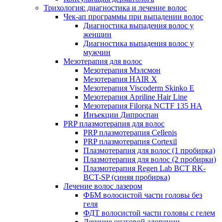
Трихология: диагностика и лечение волос
Чек-ап программы при выпадении волос
Диагностика выпадения волос у
женщин
Диагностика выпадения волос у
мужчин
Мезотерапия для волос
Мезотерапия Мэлсмон
Мезотерапия HAIR X
Мезотерапия Viscoderm Skinko E
Мезотерапия Apriline Hair Line
Мезотерапия Filorga NCTF 135 HA
Инъекции Дипроспан
PRP плазмотерапия для волос
PRP плазмотерапия Cellenis
PRP плазмотерапия Cortexil
Плазмотерапия для волос (1 пробирка)
Плазмотерапия для волос (2 пробирки)
Плазмотерапия Regen Lab BCT RK-
BCT-SP (синяя пробирка)
Лечение волос лазером
ФБМ волосистой части головы без
геля
ФДТ волосистой части головы с гелем
Лечение очаговой алопеции