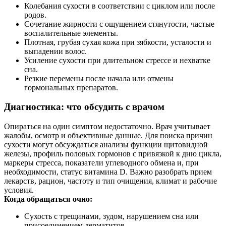
Колебания сухости в соответствии с циклом или после
родов.
Сочетание жирности с ощущением стянутости, частые
воспалительные элементы.
Плотная, грубая сухая кожа при зябкости, усталости и
выпадении волос.
Усиление сухости при длительном стрессе и нехватке
сна.
Резкие перемены после начала или отмены
гормональных препаратов.
Диагностика: что обсудить с врачом
Опираться на один симптом недостаточно. Врач учитывает
жалобы, осмотр и объективные данные. Для поиска причин
сухости могут обсуждаться анализы функции щитовидной
железы, профиль половых гормонов с привязкой к дню цикла,
маркеры стресса, показатели углеводного обмена и, при
необходимости, статус витамина D. Важно разобрать прием
лекарств, рацион, частоту и тип очищения, климат и рабочие
условия.
Когда обращаться очно:
Сухость с трещинами, зудом, нарушением сна или
присоединением дерматитов.