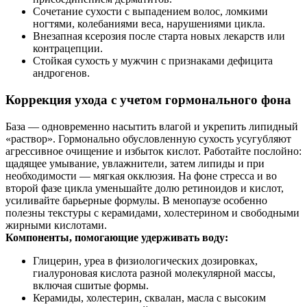
Сочетание сухости с выпадением волос, ломкими
ногтями, колебаниями веса, нарушениями цикла.
Внезапная ксерозия после старта новых лекарств или
контрацепции.
Стойкая сухость у мужчин с признаками дефицита
андрогенов.
Коррекция ухода с учетом гормонального фона
База — одновременно насытить влагой и укрепить липидный
«раствор». Гормонально обусловленную сухость усугубляют
агрессивное очищение и избыток кислот. Работайте послойно:
щадящее умывание, увлажнители, затем липиды и при
необходимости — мягкая окклюзия. На фоне стресса и во
второй фазе цикла уменьшайте долю ретиноидов и кислот,
усиливайте барьерные формулы. В менопаузе особенно
полезны текстуры с керамидами, холестерином и свободными
жирными кислотами.
Компоненты, помогающие удерживать воду:
Глицерин, уреа в физиологических дозировках,
гиалуроновая кислота разной молекулярной массы,
включая сшитые формы.
Керамиды, холестерин, сквалан, масла с высоким