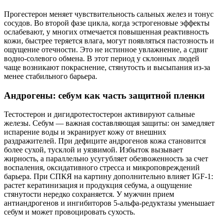
Прогестерон меняет чувствительность сальных желез и тонус
сосудов. Во второй фазе цикла, когда эстрогеновые эффекты
ослабевают, у многих отмечается повышенная реактивность
кожи, быстрее теряется влага, могут появляться пастозность и
ощущение отечности. Это не истинное увлажнение, а сдвиг
водно‑солевого обмена. В этот период у склонных людей
чаще возникают покраснение, стянутость и высыпания из‑за
менее стабильного барьера.
Андрогены: себум как часть защитной пленки
Тестостерон и дигидротестостерон активируют сальные
железы. Себум — важная составляющая защиты: он замедляет
испарение воды и экранирует кожу от внешних
раздражителей. При дефиците андрогенов кожа становится
более сухой, тусклой и уязвимой. Избыток вызывает
жирность, а параллельно усугубляет обезвоженность за счет
воспаления, оксидативного стресса и микроповреждений
барьера. При СПКЯ на картину дополнительно влияет IGF‑1:
растет кератинизация и продукция себума, а ощущение
стянутости нередко сохраняется. У мужчин прием
антиандрогенов и ингибиторов 5‑альфа‑редуктазы уменьшает
себум и может провоцировать сухость.