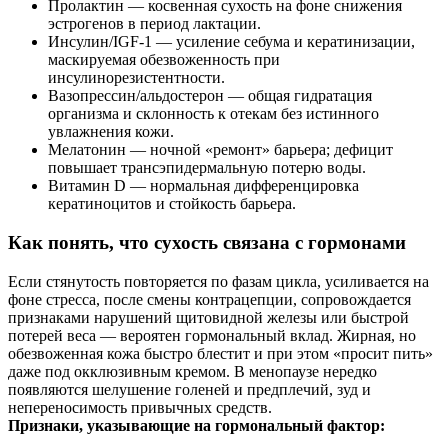
Пролактин — косвенная сухость на фоне снижения
эстрогенов в период лактации.
Инсулин/IGF‑1 — усиление себума и кератинизации,
маскируемая обезвоженность при
инсулинорезистентности.
Вазопрессин/альдостерон — общая гидратация
организма и склонность к отекам без истинного
увлажнения кожи.
Мелатонин — ночной «ремонт» барьера; дефицит
повышает трансэпидермальную потерю воды.
Витамин D — нормальная дифференцировка
кератиноцитов и стойкость барьера.
Как понять, что сухость связана с гормонами
Если стянутость повторяется по фазам цикла, усиливается на
фоне стресса, после смены контрацепции, сопровождается
признаками нарушений щитовидной железы или быстрой
потерей веса — вероятен гормональный вклад. Жирная, но
обезвоженная кожа быстро блестит и при этом «просит пить»
даже под окклюзивным кремом. В менопаузе нередко
появляются шелушение голеней и предплечий, зуд и
непереносимость привычных средств.
Признаки, указывающие на гормональный фактор: