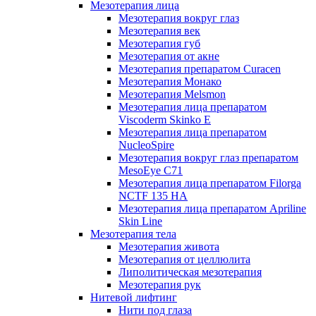
Мезотерапия лица
Мезотерапия вокруг глаз
Мезотерапия век
Мезотерапия губ
Мезотерапия от акне
Мезотерапия препаратом Curacen
Мезотерапия Монако
Мезотерапия Melsmon
Мезотерапия лица препаратом
Viscoderm Skinko E
Мезотерапия лица препаратом
NucleoSpire
Мезотерапия вокруг глаз препаратом
MesoEye С71
Мезотерапия лица препаратом Filorga
NCTF 135 HA
Мезотерапия лица препаратом Apriline
Skin Line
Мезотерапия тела
Мезотерапия живота
Мезотерапия от целлюлита
Липолитическая мезотерапия
Мезотерапия рук
Нитевой лифтинг
Нити под глаза