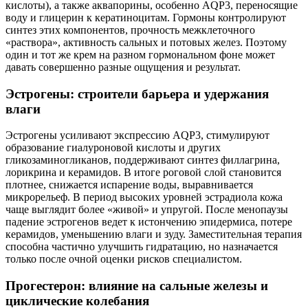
кислоты), а также аквапорины, особенно AQP3, переносящие
воду и глицерин к кератиноцитам. Гормоны контролируют
синтез этих компонентов, прочность межклеточного
«раствора», активность сальных и потовых желез. Поэтому
один и тот же крем на разном гормональном фоне может
давать совершенно разные ощущения и результат.
Эстрогены: строители барьера и удержания
влаги
Эстрогены усиливают экспрессию AQP3, стимулируют
образование гиалуроновой кислоты и других
гликозаминогликанов, поддерживают синтез филлагрина,
лорикрина и керамидов. В итоге роговой слой становится
плотнее, снижается испарение воды, выравнивается
микрорельеф. В период высоких уровней эстрадиола кожа
чаще выглядит более «живой» и упругой. После менопаузы
падение эстрогенов ведет к истончению эпидермиса, потере
керамидов, уменьшению влаги и зуду. Заместительная терапия
способна частично улучшить гидратацию, но назначается
только после очной оценки рисков специалистом.
Прогестерон: влияние на сальные железы и
циклические колебания