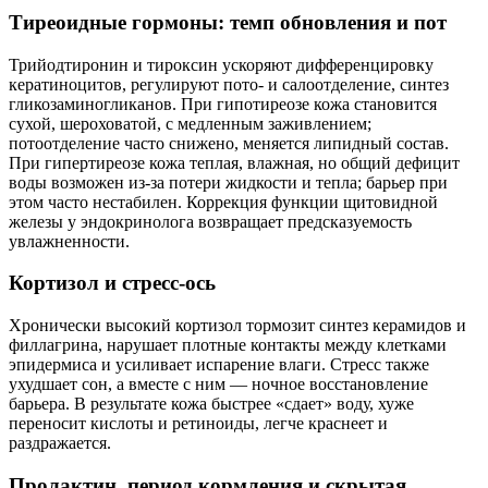
Тиреоидные гормоны: темп обновления и пот
Трийодтиронин и тироксин ускоряют дифференцировку
кератиноцитов, регулируют пото‑ и салоотделение, синтез
гликозаминогликанов. При гипотиреозе кожа становится
сухой, шероховатой, с медленным заживлением;
потоотделение часто снижено, меняется липидный состав.
При гипертиреозе кожа теплая, влажная, но общий дефицит
воды возможен из‑за потери жидкости и тепла; барьер при
этом часто нестабилен. Коррекция функции щитовидной
железы у эндокринолога возвращает предсказуемость
увлажненности.
Кортизол и стресс‑ось
Хронически высокий кортизол тормозит синтез керамидов и
филлагрина, нарушает плотные контакты между клетками
эпидермиса и усиливает испарение влаги. Стресс также
ухудшает сон, а вместе с ним — ночное восстановление
барьера. В результате кожа быстрее «сдает» воду, хуже
переносит кислоты и ретиноиды, легче краснеет и
раздражается.
Пролактин, период кормления и скрытая