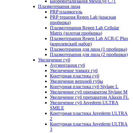
Биоревитализация MesoEye C71
Плазмотерапия лица
PRP плазмогель
PRP терапия Regen Lab (красная
пробирка)
Плазмотерапия Regen Lab Cellular
Matrix (золотая пробирка)
Плазмотерапия Regen Lab ACR-C Plus
(королевский набор)
Плазмотерапия для лица (1 пробирка)
Плазмотерапия для лица (2 пробирки)
Увеличение губ
Аугментация губ
Увеличение тонких губ
Контурная пластика губ
Увеличение верхней губы
Контурная пластика губ Stylage L
Увеличение губ препаратом Stylage M
Увеличение губ препаратом Aliaxin FL
Увеличение губ Juvederm ULTRA
SMILE
Контурная пластика Juvederm ULTRA
2
Контурная пластика Juvederm ULTRA
3