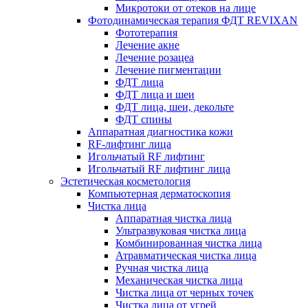
Микротоки от отеков на лице
Фотодинамическая терапия ФДТ REVIXAN
Фототерапия
Лечение акне
Лечение розацеа
Лечение пигментации
ФДТ лица
ФДТ лица и шеи
ФДТ лица, шеи, декольте
ФДТ спины
Аппаратная диагностика кожи
RF-лифтинг лица
Игольчатый RF лифтинг
Игольчатый RF лифтинг лица
Эстетическая косметология
Компьютерная дерматоскопия
Чистка лица
Аппаратная чистка лица
Ультразвуковая чистка лица
Комбинированная чистка лица
Атравматическая чистка лица
Ручная чистка лица
Механическая чистка лица
Чистка лица от черных точек
Чистка лица от угрей