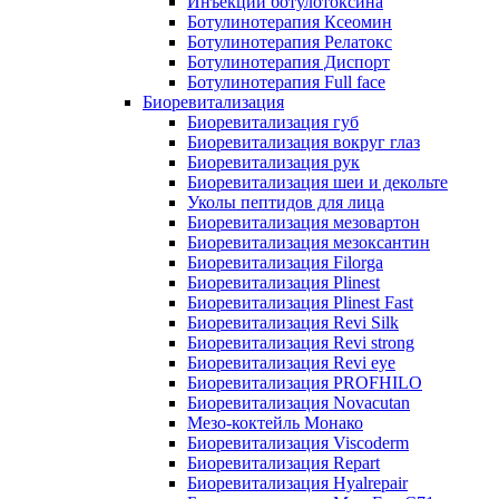
Инъекции ботулотоксина
Ботулинотерапия Ксеомин
Ботулинотерапия Релатокс
Ботулинотерапия Диспорт
Ботулинотерапия Full face
Биоревитализация
Биоревитализация губ
Биоревитализация вокруг глаз
Биоревитализация рук
Биоревитализация шеи и декольте
Уколы пептидов для лица
Биоревитализация мезовартон
Биоревитализация мезоксантин
Биоревитализация Filorga
Биоревитализация Plinest
Биоревитализация Plinest Fast
Биоревитализация Revi Silk
Биоревитализация Revi strong
Биоревитализация Revi eye
Биоревитализация PROFHILO
Биоревитализация Novacutan
Мезо-коктейль Монако
Биоревитализация Viscoderm
Биоревитализация Repart
Биоревитализация Hyalrepair