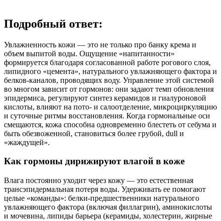
Подробный ответ:
Увлажненность кожи — это не только про банку крема и
объем выпитой воды. Ощущение «напитанности»
формируется благодаря согласованной работе рогового слоя,
липидного «цемента», натурального увлажняющего фактора и
белков‑каналов, проводящих воду. Управление этой системой
во многом зависит от гормонов: они задают темп обновления
эпидермиса, регулируют синтез керамидов и гиалуроновой
кислоты, влияют на пото‑ и салоотделение, микроциркуляцию
и суточные ритмы восстановления. Когда гормональные оси
смещаются, кожа способна одновременно блестеть от себума и
быть обезвоженной, становиться более грубой, dull и
«жаждущей».
Как гормоны дирижируют влагой в коже
Влага постоянно уходит через кожу — это естественная
трансэпидермальная потеря воды. Удерживать ее помогают
целые «команды»: белки‑предшественники натурального
увлажняющего фактора (включая филлагрин), аминокислоты
и мочевина, липиды барьера (керамиды, холестерин, жирные