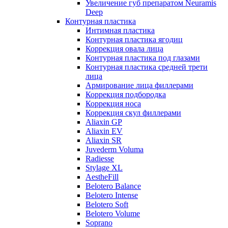
Увеличение губ препаратом Neuramis
Deep
Контурная пластика
Интимная пластика
Контурная пластика ягодиц
Коррекция овала лица
Контурная пластика под глазами
Контурная пластика средней трети
лица
Армирование лица филлерами
Коррекция подбородка
Коррекция носа
Коррекция скул филлерами
Aliaxin GP
Aliaxin EV
Aliaxin SR
Juvederm Voluma
Radiesse
Stylage XL
AestheFill
Belotero Balance
Belotero Intense
Belotero Soft
Belotero Volume
Soprano