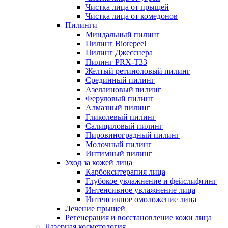
Чистка лица от прыщей
Чистка лица от комедонов
Пилинги
Миндальный пилинг
Пилинг Biorepeel
Пилинг Джесснера
Пилинг PRX-T33
Желтый ретиноловый пилинг
Срединный пилинг
Азелаиновый пилинг
Феруловый пилинг
Алмазный пилинг
Гликолевый пилинг
Салициловый пилинг
Пировиноградный пилинг
Молочный пилинг
Интимный пилинг
Уход за кожей лица
Карбокситерапия лица
Глубокое увлажнение и фейслифтинг
Интенсивное увлажнение лица
Интенсивное омоложение лица
Лечение прыщей
Регенерация и восстановление кожи лица
Лазерная косметология