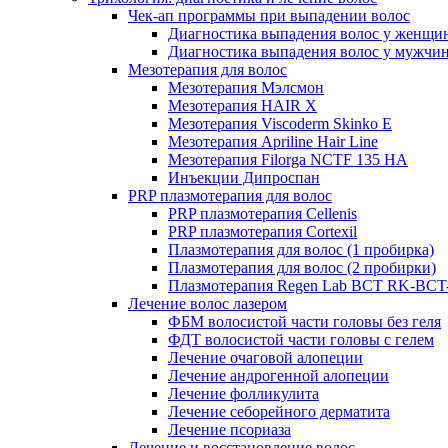
Чек-ап программы при выпадении волос
Диагностика выпадения волос у женщи
Диагностика выпадения волос у мужчи
Мезотерапия для волос
Мезотерапия Мэлсмон
Мезотерапия HAIR X
Мезотерапия Viscoderm Skinko E
Мезотерапия Apriline Hair Line
Мезотерапия Filorga NCTF 135 HA
Инъекции Дипроспан
PRP плазмотерапия для волос
PRP плазмотерапия Cellenis
PRP плазмотерапия Cortexil
Плазмотерапия для волос (1 пробирка)
Плазмотерапия для волос (2 пробирки)
Плазмотерапия Regen Lab BCT RK-BCT-
Лечение волос лазером
ФБМ волосистой части головы без геля
ФДТ волосистой части головы с гелем
Лечение очаговой алопеции
Лечение андрогенной алопеции
Лечение фолликулита
Лечение себорейного дерматита
Лечение псориаза
Лечение и восстановление волос