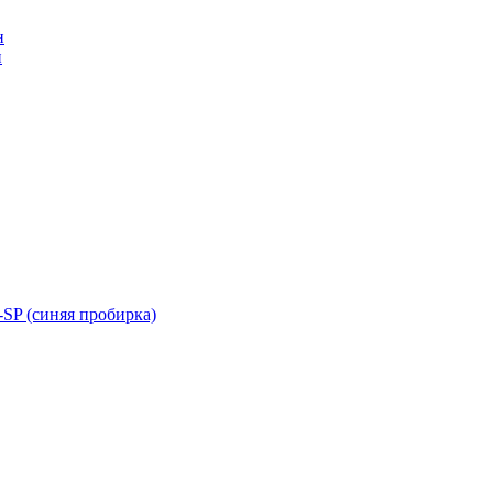
н
н
SP (синяя пробирка)