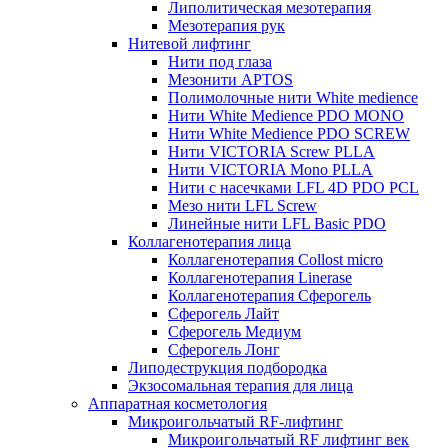
Липолитическая мезотерапия
Мезотерапия рук
Нитевой лифтинг
Нити под глаза
Мезонити APTOS
Полимолочные нити White medience
Нити White Medience PDO MONO
Нити White Medience PDO SCREW
Нити VICTORIA Screw PLLA
Нити VICTORIA Mono PLLA
Нити с насечками LFL 4D PDO PCL
Мезо нити LFL Screw
Линейные нити LFL Basic PDO
Коллагенотерапия лица
Коллагенотерапия Collost micro
Коллагенотерапия Linerase
Коллагенотерапия Сферогель
Сферогель Лайт
Сферогель Медиум
Сферогель Лонг
Липодеструкция подбородка
Экзосомальная терапия для лица
Аппаратная косметология
Микроигольчатый RF-лифтинг
Микроигольчатый RF лифтинг век