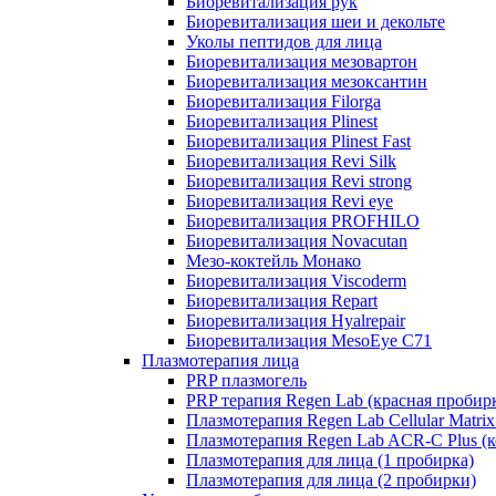
Биоревитализация рук
Биоревитализация шеи и декольте
Уколы пептидов для лица
Биоревитализация мезовартон
Биоревитализация мезоксантин
Биоревитализация Filorga
Биоревитализация Plinest
Биоревитализация Plinest Fast
Биоревитализация Revi Silk
Биоревитализация Revi strong
Биоревитализация Revi eye
Биоревитализация PROFHILO
Биоревитализация Novacutan
Мезо-коктейль Монако
Биоревитализация Viscoderm
Биоревитализация Repart
Биоревитализация Hyalrepair
Биоревитализация MesoEye C71
Плазмотерапия лица
PRP плазмогель
PRP терапия Regen Lab (красная пробир
Плазмотерапия Regen Lab Cellular Matrix
Плазмотерапия Regen Lab ACR-C Plus (к
Плазмотерапия для лица (1 пробирка)
Плазмотерапия для лица (2 пробирки)