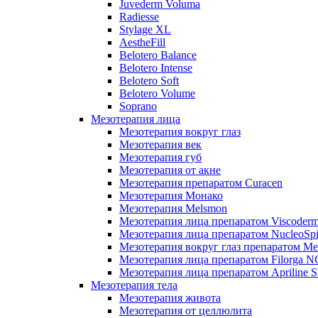
Juvederm Voluma
Radiesse
Stylage XL
AestheFill
Belotero Balance
Belotero Intense
Belotero Soft
Belotero Volume
Soprano
Мезотерапия лица
Мезотерапия вокруг глаз
Мезотерапия век
Мезотерапия губ
Мезотерапия от акне
Мезотерапия препаратом Curacen
Мезотерапия Монако
Мезотерапия Melsmon
Мезотерапия лица препаратом Viscoderm
Мезотерапия лица препаратом NucleoSpi
Мезотерапия вокруг глаз препаратом M
Мезотерапия лица препаратом Filorga 
Мезотерапия лица препаратом Apriline S
Мезотерапия тела
Мезотерапия живота
Мезотерапия от целлюлита