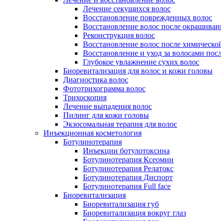
Лечение секущихся волос
Восстановление поврежденных волос
Восстановление волос после окрашиван
Реконструкция волос
Восстановление волос после химическо
Восстановление и уход за волосами пос
Глубокое увлажнение сухих волос
Биоревитализация для волос и кожи головы
Диагностика волос
Фототрихограмма волос
Трихоскопия
Лечение выпадения волос
Пилинг для кожи головы
Экзосомальная терапия для волос
Инъекционная косметология
Ботулинотерапия
Инъекции ботулотоксина
Ботулинотерапия Ксеомин
Ботулинотерапия Релатокс
Ботулинотерапия Диспорт
Ботулинотерапия Full face
Биоревитализация
Биоревитализация губ
Биоревитализация вокруг глаз