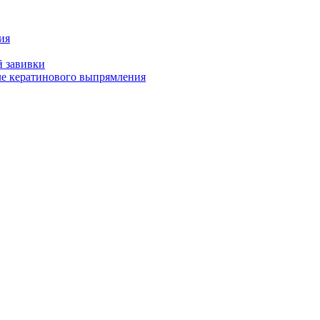
ия
й завивки
ле кератинового выпрямления