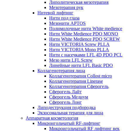
Липолитическая мезотерапия
Мезотерапия рук
Нитевой лифтинг
Нити под глаза
Мезонити APTOS
Полимолочные нити White medience
Нити White Medience PDO MONO
Нити White Medience PDO SCREW
Нити VICTORIA Screw PLLA
Нити VICTORIA Mono PLLA
Нити с насечками LFL 4D PDO PCL
Мезо нити LFL Screw
Линейные нити LFL Basic PDO
Коллагенотерапия лица
Коллагенотерапия Collost micro
Коллагенотерапия Linerase
Коллагенотерапия Сферогель
Сферогель Лайт
Сферогель Медиум
Сферогель Лонг
Липодеструкция подбородка
Экзосомальная терапия для лица
Аппаратная косметология
Микроигольчатый RF-лифтинг
Микроигольчатый RF лифтинг век