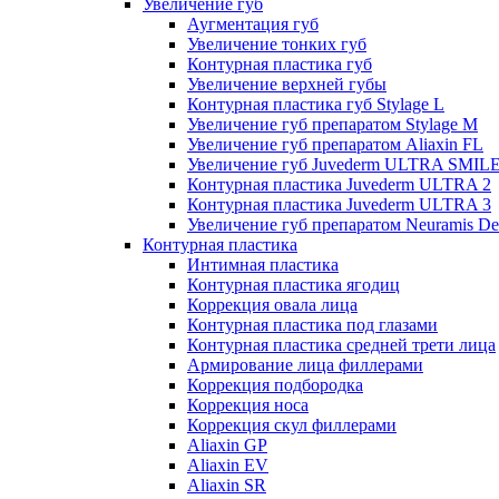
Увеличение губ
Аугментация губ
Увеличение тонких губ
Контурная пластика губ
Увеличение верхней губы
Контурная пластика губ Stylage L
Увеличение губ препаратом Stylage M
Увеличение губ препаратом Aliaxin FL
Увеличение губ Juvederm ULTRA SMIL
Контурная пластика Juvederm ULTRA 2
Контурная пластика Juvederm ULTRA 3
Увеличение губ препаратом Neuramis De
Контурная пластика
Интимная пластика
Контурная пластика ягодиц
Коррекция овала лица
Контурная пластика под глазами
Контурная пластика средней трети лица
Армирование лица филлерами
Коррекция подбородка
Коррекция носа
Коррекция скул филлерами
Aliaxin GP
Aliaxin EV
Aliaxin SR