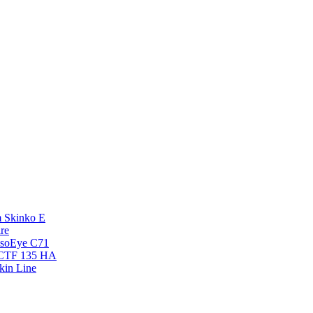
 Skinko E
re
esoEye С71
NCTF 135 HA
kin Line