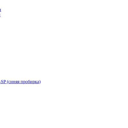
н
н
SP (синяя пробирка)