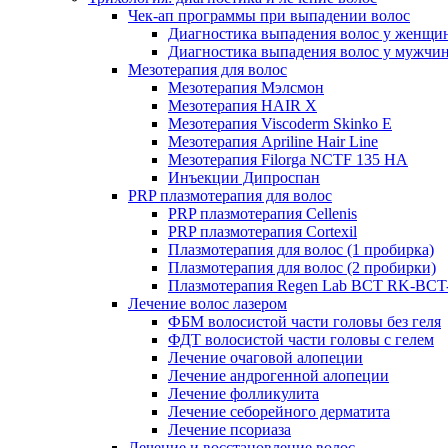
Чек-ап программы при выпадении волос
Диагностика выпадения волос у женщи
Диагностика выпадения волос у мужчи
Мезотерапия для волос
Мезотерапия Мэлсмон
Мезотерапия HAIR X
Мезотерапия Viscoderm Skinko E
Мезотерапия Apriline Hair Line
Мезотерапия Filorga NCTF 135 HA
Инъекции Дипроспан
PRP плазмотерапия для волос
PRP плазмотерапия Cellenis
PRP плазмотерапия Cortexil
Плазмотерапия для волос (1 пробирка)
Плазмотерапия для волос (2 пробирки)
Плазмотерапия Regen Lab BCT RK-BCT-
Лечение волос лазером
ФБМ волосистой части головы без геля
ФДТ волосистой части головы с гелем
Лечение очаговой алопеции
Лечение андрогенной алопеции
Лечение фолликулита
Лечение себорейного дерматита
Лечение псориаза
Лечение и восстановление волос