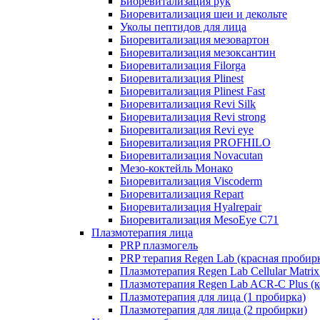
Биоревитализация рук
Биоревитализация шеи и декольте
Уколы пептидов для лица
Биоревитализация мезовартон
Биоревитализация мезоксантин
Биоревитализация Filorga
Биоревитализация Plinest
Биоревитализация Plinest Fast
Биоревитализация Revi Silk
Биоревитализация Revi strong
Биоревитализация Revi eye
Биоревитализация PROFHILO
Биоревитализация Novacutan
Мезо-коктейль Монако
Биоревитализация Viscoderm
Биоревитализация Repart
Биоревитализация Hyalrepair
Биоревитализация MesoEye C71
Плазмотерапия лица
PRP плазмогель
PRP терапия Regen Lab (красная пробир
Плазмотерапия Regen Lab Cellular Matrix
Плазмотерапия Regen Lab ACR-C Plus (к
Плазмотерапия для лица (1 пробирка)
Плазмотерапия для лица (2 пробирки)