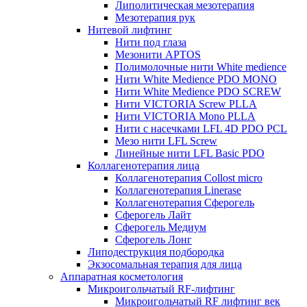
Липолитическая мезотерапия
Мезотерапия рук
Нитевой лифтинг
Нити под глаза
Мезонити APTOS
Полимолочные нити White medience
Нити White Medience PDO MONO
Нити White Medience PDO SCREW
Нити VICTORIA Screw PLLA
Нити VICTORIA Mono PLLA
Нити с насечками LFL 4D PDO PCL
Мезо нити LFL Screw
Линейные нити LFL Basic PDO
Коллагенотерапия лица
Коллагенотерапия Collost micro
Коллагенотерапия Linerase
Коллагенотерапия Сферогель
Сферогель Лайт
Сферогель Медиум
Сферогель Лонг
Липодеструкция подбородка
Экзосомальная терапия для лица
Аппаратная косметология
Микроигольчатый RF-лифтинг
Микроигольчатый RF лифтинг век