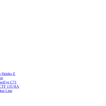
 Skinko E
re
esoEye С71
NCTF 135 HA
kin Line