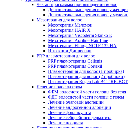
Чек-ап программы при выпадении волос
Диагностика выпадения волос у женщи
Диагностика выпадения волос у мужчи
Мезотерапия для волос
Мезотерапия Мэлсмон
Мезотерапия HAIR X
Мезотерапия Viscoderm Skinko E
Мезотерапия Apriline Hair Line
Мезотерапия Filorga NCTF 135 HA
Инъекции Дипроспан
PRP плазмотерапия для волос
PRP плазмотерапия Cellenis
PRP плазмотерапия Cortexil
Плазмотерапия для волос (1 пробирка)
Плазмотерапия для волос (2 пробирки)
Плазмотерапия Regen Lab BCT RK-BCT-
Лечение волос лазером
ФБМ волосистой части головы без геля
ФДТ волосистой части головы с гелем
Лечение очаговой алопеции
Лечение андрогенной алопеции
Лечение фолликулита
Лечение себорейного дерматита
Лечение псориаза
Лечение и восстановление волос