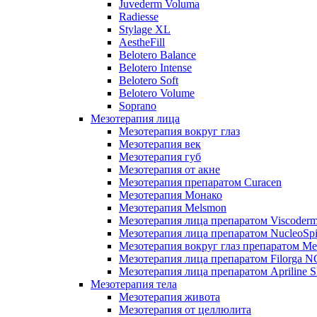
Juvederm Voluma
Radiesse
Stylage XL
AestheFill
Belotero Balance
Belotero Intense
Belotero Soft
Belotero Volume
Soprano
Мезотерапия лица
Мезотерапия вокруг глаз
Мезотерапия век
Мезотерапия губ
Мезотерапия от акне
Мезотерапия препаратом Curacen
Мезотерапия Монако
Мезотерапия Melsmon
Мезотерапия лица препаратом Viscoderm
Мезотерапия лица препаратом NucleoSpi
Мезотерапия вокруг глаз препаратом M
Мезотерапия лица препаратом Filorga 
Мезотерапия лица препаратом Apriline S
Мезотерапия тела
Мезотерапия живота
Мезотерапия от целлюлита