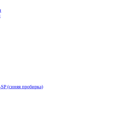
н
н
SP (синяя пробирка)