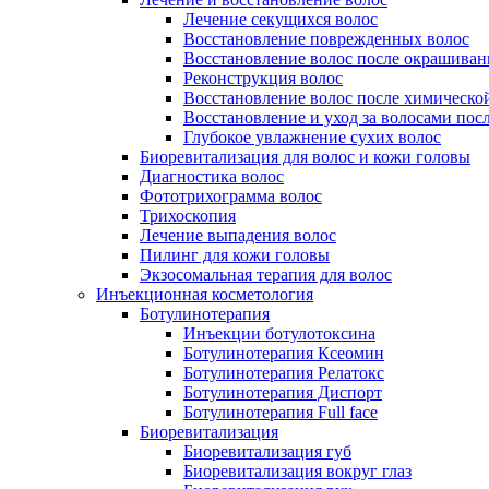
Лечение секущихся волос
Восстановление поврежденных волос
Восстановление волос после окрашиван
Реконструкция волос
Восстановление волос после химическо
Восстановление и уход за волосами пос
Глубокое увлажнение сухих волос
Биоревитализация для волос и кожи головы
Диагностика волос
Фототрихограмма волос
Трихоскопия
Лечение выпадения волос
Пилинг для кожи головы
Экзосомальная терапия для волос
Инъекционная косметология
Ботулинотерапия
Инъекции ботулотоксина
Ботулинотерапия Ксеомин
Ботулинотерапия Релатокс
Ботулинотерапия Диспорт
Ботулинотерапия Full face
Биоревитализация
Биоревитализация губ
Биоревитализация вокруг глаз