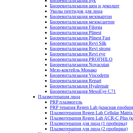
Биоревитализация рук
Биоревитализация шеи и декольте
Уколы пептидов для лица
Биоревитализация мезовартон
Биоревитализация мезоксантин
Биоревитализация Filorga
Биоревитализация Plinest
Биоревитализация Plinest Fast
Биоревитализация Revi Silk
Биоревитализация Revi strong
Биоревитализация Revi eye
Биоревитализация PROFHILO
Биоревитализация Novacutan
Мезо-коктейль Монако
Биоревитализация Viscoderm
Биоревитализация Repart
Биоревитализация Hyalrepair
Биоревитализация MesoEye C71
Плазмотерапия лица
PRP плазмогель
PRP терапия Regen Lab (красная пробир
Плазмотерапия Regen Lab Cellular Matrix
Плазмотерапия Regen Lab ACR-C Plus (к
Плазмотерапия для лица (1 пробирка)
Плазмотерапия для лица (2 пробирки)