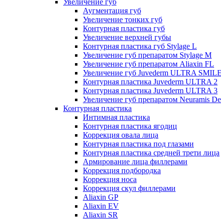
Увеличение губ
Аугментация губ
Увеличение тонких губ
Контурная пластика губ
Увеличение верхней губы
Контурная пластика губ Stylage L
Увеличение губ препаратом Stylage M
Увеличение губ препаратом Aliaxin FL
Увеличение губ Juvederm ULTRA SMIL
Контурная пластика Juvederm ULTRA 2
Контурная пластика Juvederm ULTRA 3
Увеличение губ препаратом Neuramis De
Контурная пластика
Интимная пластика
Контурная пластика ягодиц
Коррекция овала лица
Контурная пластика под глазами
Контурная пластика средней трети лица
Армирование лица филлерами
Коррекция подбородка
Коррекция носа
Коррекция скул филлерами
Aliaxin GP
Aliaxin EV
Aliaxin SR