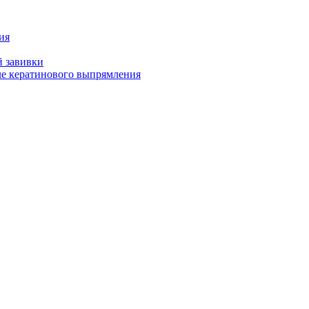
ия
й завивки
ле кератинового выпрямления