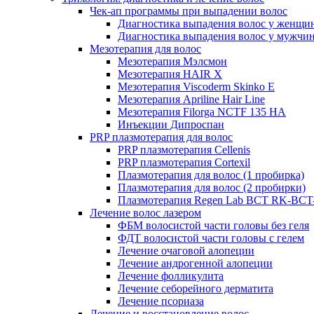
Чек-ап программы при выпадении волос
Диагностика выпадения волос у женщи
Диагностика выпадения волос у мужчи
Мезотерапия для волос
Мезотерапия Мэлсмон
Мезотерапия HAIR X
Мезотерапия Viscoderm Skinko E
Мезотерапия Apriline Hair Line
Мезотерапия Filorga NCTF 135 HA
Инъекции Дипроспан
PRP плазмотерапия для волос
PRP плазмотерапия Cellenis
PRP плазмотерапия Cortexil
Плазмотерапия для волос (1 пробирка)
Плазмотерапия для волос (2 пробирки)
Плазмотерапия Regen Lab BCT RK-BCT-
Лечение волос лазером
ФБМ волосистой части головы без геля
ФДТ волосистой части головы с гелем
Лечение очаговой алопеции
Лечение андрогенной алопеции
Лечение фолликулита
Лечение себорейного дерматита
Лечение псориаза
Лечение и восстановление волос