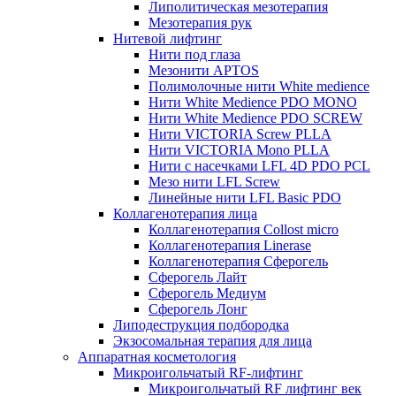
Липолитическая мезотерапия
Мезотерапия рук
Нитевой лифтинг
Нити под глаза
Мезонити APTOS
Полимолочные нити White medience
Нити White Medience PDO MONO
Нити White Medience PDO SCREW
Нити VICTORIA Screw PLLA
Нити VICTORIA Mono PLLA
Нити с насечками LFL 4D PDO PCL
Мезо нити LFL Screw
Линейные нити LFL Basic PDO
Коллагенотерапия лица
Коллагенотерапия Collost micro
Коллагенотерапия Linerase
Коллагенотерапия Сферогель
Сферогель Лайт
Сферогель Медиум
Сферогель Лонг
Липодеструкция подбородка
Экзосомальная терапия для лица
Аппаратная косметология
Микроигольчатый RF-лифтинг
Микроигольчатый RF лифтинг век