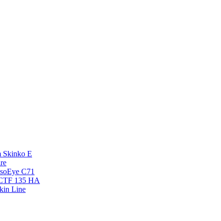
 Skinko E
re
esoEye С71
NCTF 135 HA
kin Line