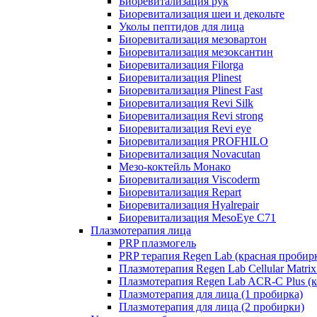
Биоревитализация рук
Биоревитализация шеи и декольте
Уколы пептидов для лица
Биоревитализация мезовартон
Биоревитализация мезоксантин
Биоревитализация Filorga
Биоревитализация Plinest
Биоревитализация Plinest Fast
Биоревитализация Revi Silk
Биоревитализация Revi strong
Биоревитализация Revi eye
Биоревитализация PROFHILO
Биоревитализация Novacutan
Мезо-коктейль Монако
Биоревитализация Viscoderm
Биоревитализация Repart
Биоревитализация Hyalrepair
Биоревитализация MesoEye C71
Плазмотерапия лица
PRP плазмогель
PRP терапия Regen Lab (красная пробир
Плазмотерапия Regen Lab Cellular Matrix
Плазмотерапия Regen Lab ACR-C Plus (к
Плазмотерапия для лица (1 пробирка)
Плазмотерапия для лица (2 пробирки)