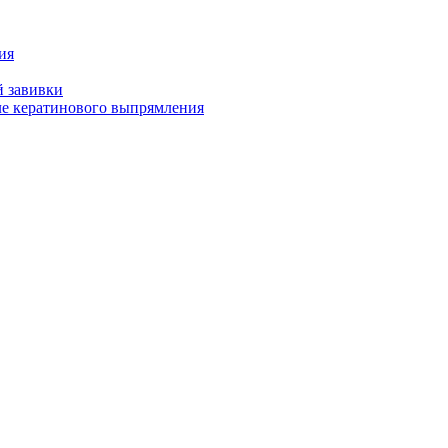
ия
й завивки
ле кератинового выпрямления