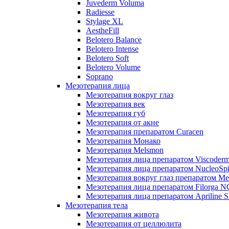
Juvederm Voluma
Radiesse
Stylage XL
AestheFill
Belotero Balance
Belotero Intense
Belotero Soft
Belotero Volume
Soprano
Мезотерапия лица
Мезотерапия вокруг глаз
Мезотерапия век
Мезотерапия губ
Мезотерапия от акне
Мезотерапия препаратом Curacen
Мезотерапия Монако
Мезотерапия Melsmon
Мезотерапия лица препаратом Viscoderm
Мезотерапия лица препаратом NucleoSpi
Мезотерапия вокруг глаз препаратом M
Мезотерапия лица препаратом Filorga 
Мезотерапия лица препаратом Apriline S
Мезотерапия тела
Мезотерапия живота
Мезотерапия от целлюлита