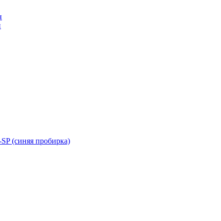
н
н
SP (синяя пробирка)