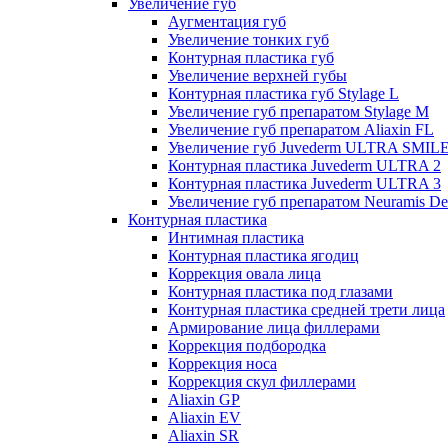
Увеличение губ
Аугментация губ
Увеличение тонких губ
Контурная пластика губ
Увеличение верхней губы
Контурная пластика губ Stylage L
Увеличение губ препаратом Stylage M
Увеличение губ препаратом Aliaxin FL
Увеличение губ Juvederm ULTRA SMIL
Контурная пластика Juvederm ULTRA 2
Контурная пластика Juvederm ULTRA 3
Увеличение губ препаратом Neuramis De
Контурная пластика
Интимная пластика
Контурная пластика ягодиц
Коррекция овала лица
Контурная пластика под глазами
Контурная пластика средней трети лица
Армирование лица филлерами
Коррекция подбородка
Коррекция носа
Коррекция скул филлерами
Aliaxin GP
Aliaxin EV
Aliaxin SR