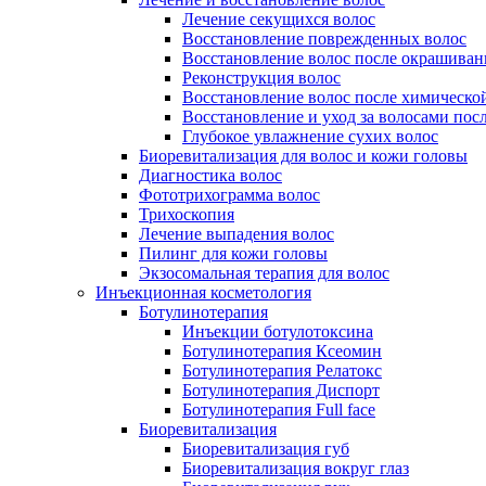
Лечение секущихся волос
Восстановление поврежденных волос
Восстановление волос после окрашиван
Реконструкция волос
Восстановление волос после химическо
Восстановление и уход за волосами пос
Глубокое увлажнение сухих волос
Биоревитализация для волос и кожи головы
Диагностика волос
Фототрихограмма волос
Трихоскопия
Лечение выпадения волос
Пилинг для кожи головы
Экзосомальная терапия для волос
Инъекционная косметология
Ботулинотерапия
Инъекции ботулотоксина
Ботулинотерапия Ксеомин
Ботулинотерапия Релатокс
Ботулинотерапия Диспорт
Ботулинотерапия Full face
Биоревитализация
Биоревитализация губ
Биоревитализация вокруг глаз