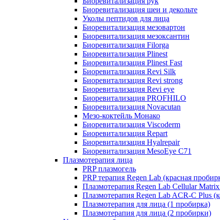
Биоревитализация рук
Биоревитализация шеи и декольте
Уколы пептидов для лица
Биоревитализация мезовартон
Биоревитализация мезоксантин
Биоревитализация Filorga
Биоревитализация Plinest
Биоревитализация Plinest Fast
Биоревитализация Revi Silk
Биоревитализация Revi strong
Биоревитализация Revi eye
Биоревитализация PROFHILO
Биоревитализация Novacutan
Мезо-коктейль Монако
Биоревитализация Viscoderm
Биоревитализация Repart
Биоревитализация Hyalrepair
Биоревитализация MesoEye C71
Плазмотерапия лица
PRP плазмогель
PRP терапия Regen Lab (красная пробир
Плазмотерапия Regen Lab Cellular Matrix
Плазмотерапия Regen Lab ACR-C Plus (к
Плазмотерапия для лица (1 пробирка)
Плазмотерапия для лица (2 пробирки)