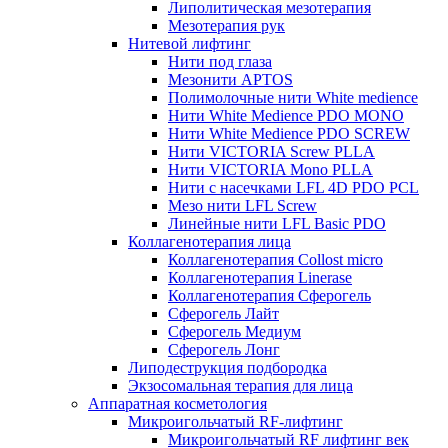
Липолитическая мезотерапия
Мезотерапия рук
Нитевой лифтинг
Нити под глаза
Мезонити APTOS
Полимолочные нити White medience
Нити White Medience PDO MONO
Нити White Medience PDO SCREW
Нити VICTORIA Screw PLLA
Нити VICTORIA Mono PLLA
Нити с насечками LFL 4D PDO PCL
Мезо нити LFL Screw
Линейные нити LFL Basic PDO
Коллагенотерапия лица
Коллагенотерапия Collost micro
Коллагенотерапия Linerase
Коллагенотерапия Сферогель
Сферогель Лайт
Сферогель Медиум
Сферогель Лонг
Липодеструкция подбородка
Экзосомальная терапия для лица
Аппаратная косметология
Микроигольчатый RF-лифтинг
Микроигольчатый RF лифтинг век