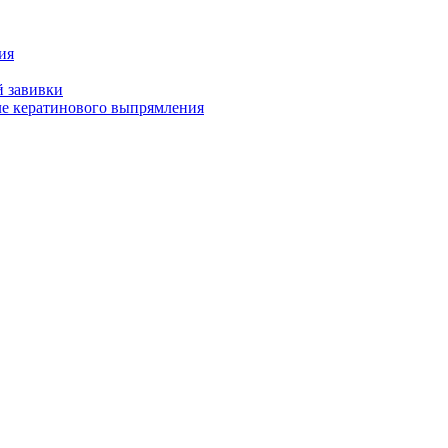
ия
й завивки
ле кератинового выпрямления