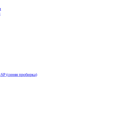
н
н
SP (синяя пробирка)