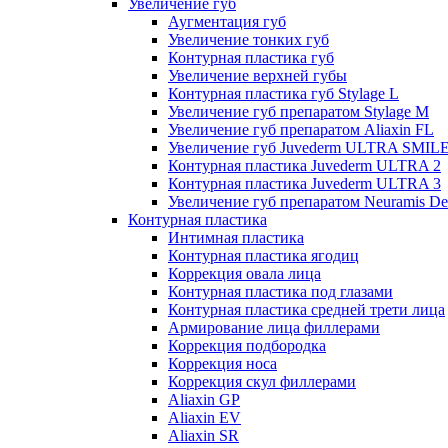
Увеличение губ
Аугментация губ
Увеличение тонких губ
Контурная пластика губ
Увеличение верхней губы
Контурная пластика губ Stylage L
Увеличение губ препаратом Stylage M
Увеличение губ препаратом Aliaxin FL
Увеличение губ Juvederm ULTRA SMIL
Контурная пластика Juvederm ULTRA 2
Контурная пластика Juvederm ULTRA 3
Увеличение губ препаратом Neuramis De
Контурная пластика
Интимная пластика
Контурная пластика ягодиц
Коррекция овала лица
Контурная пластика под глазами
Контурная пластика средней трети лица
Армирование лица филлерами
Коррекция подбородка
Коррекция носа
Коррекция скул филлерами
Aliaxin GP
Aliaxin EV
Aliaxin SR