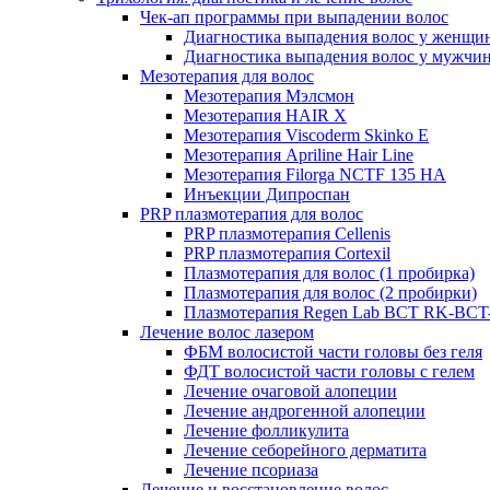
Чек-ап программы при выпадении волос
Диагностика выпадения волос у женщи
Диагностика выпадения волос у мужчи
Мезотерапия для волос
Мезотерапия Мэлсмон
Мезотерапия HAIR X
Мезотерапия Viscoderm Skinko E
Мезотерапия Apriline Hair Line
Мезотерапия Filorga NCTF 135 HA
Инъекции Дипроспан
PRP плазмотерапия для волос
PRP плазмотерапия Cellenis
PRP плазмотерапия Cortexil
Плазмотерапия для волос (1 пробирка)
Плазмотерапия для волос (2 пробирки)
Плазмотерапия Regen Lab BCT RK-BCT-
Лечение волос лазером
ФБМ волосистой части головы без геля
ФДТ волосистой части головы с гелем
Лечение очаговой алопеции
Лечение андрогенной алопеции
Лечение фолликулита
Лечение себорейного дерматита
Лечение псориаза
Лечение и восстановление волос