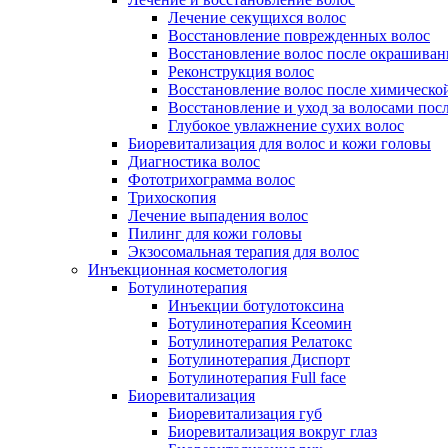
Лечение секущихся волос
Восстановление поврежденных волос
Восстановление волос после окрашиван
Реконструкция волос
Восстановление волос после химическо
Восстановление и уход за волосами пос
Глубокое увлажнение сухих волос
Биоревитализация для волос и кожи головы
Диагностика волос
Фототрихограмма волос
Трихоскопия
Лечение выпадения волос
Пилинг для кожи головы
Экзосомальная терапия для волос
Инъекционная косметология
Ботулинотерапия
Инъекции ботулотоксина
Ботулинотерапия Ксеомин
Ботулинотерапия Релатокс
Ботулинотерапия Диспорт
Ботулинотерапия Full face
Биоревитализация
Биоревитализация губ
Биоревитализация вокруг глаз