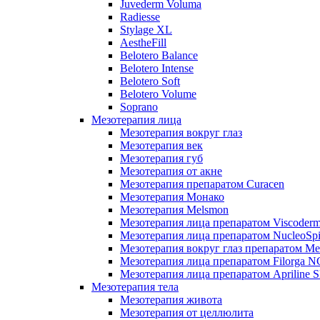
Juvederm Voluma
Radiesse
Stylage XL
AestheFill
Belotero Balance
Belotero Intense
Belotero Soft
Belotero Volume
Soprano
Мезотерапия лица
Мезотерапия вокруг глаз
Мезотерапия век
Мезотерапия губ
Мезотерапия от акне
Мезотерапия препаратом Curacen
Мезотерапия Монако
Мезотерапия Melsmon
Мезотерапия лица препаратом Viscoderm
Мезотерапия лица препаратом NucleoSpi
Мезотерапия вокруг глаз препаратом M
Мезотерапия лица препаратом Filorga 
Мезотерапия лица препаратом Apriline S
Мезотерапия тела
Мезотерапия живота
Мезотерапия от целлюлита