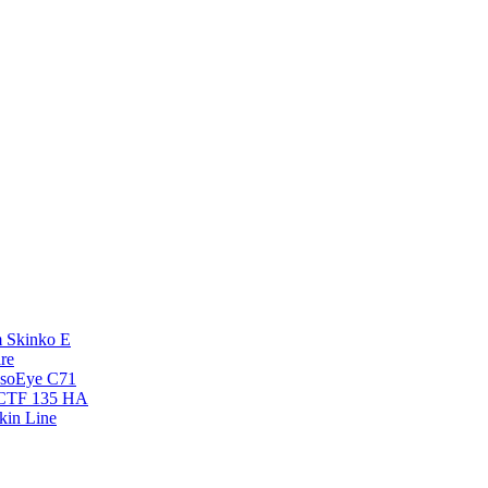
 Skinko E
re
esoEye С71
NCTF 135 HA
kin Line