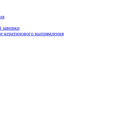
ия
й завивки
ле кератинового выпрямления