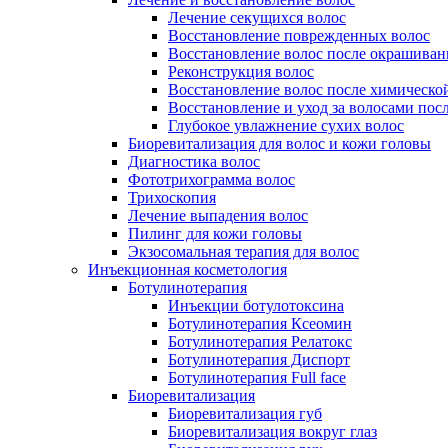
Лечение секущихся волос
Восстановление поврежденных волос
Восстановление волос после окрашиван
Реконструкция волос
Восстановление волос после химическо
Восстановление и уход за волосами пос
Глубокое увлажнение сухих волос
Биоревитализация для волос и кожи головы
Диагностика волос
Фототрихограмма волос
Трихоскопия
Лечение выпадения волос
Пилинг для кожи головы
Экзосомальная терапия для волос
Инъекционная косметология
Ботулинотерапия
Инъекции ботулотоксина
Ботулинотерапия Ксеомин
Ботулинотерапия Релатокс
Ботулинотерапия Диспорт
Ботулинотерапия Full face
Биоревитализация
Биоревитализация губ
Биоревитализация вокруг глаз