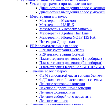
Чек-ап программы при выпадении волос
Диагностика выпадения волос у женщи
Диагностика выпадения волос у мужчи
Мезотерапия для волос
Мезотерапия Мэлсмон
Мезотерапия HAIR X
Мезотерапия Viscoderm Skinko E
Мезотерапия Apriline Hair Line
Мезотерапия Filorga NCTF 135 HA
Инъекции Дипроспан
PRP плазмотерапия для волос
PRP плазмотерапия Cellenis
PRP плазмотерапия Cortexil
Плазмотерапия для волос (1 пробирка)
Плазмотерапия для волос (2 пробирки)
Плазмотерапия Regen Lab BCT RK-BCT-
Лечение волос лазером
ФБМ волосистой части головы без геля
ФДТ волосистой части головы с гелем
Лечение очаговой алопеции
Лечение андрогенной алопеции
Лечение фолликулита
Лечение себорейного дерматита
Лечение псориаза
Лечение и восстановление волос