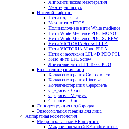
Липолитическая мезотерапия
Мезотерапия рук
Нитевой лифтинг
Нити под глаза
Мезонити APTOS
Полимолочные нити White medience
Нити White Medience PDO MONO
Нити White Medience PDO SCREW
Нити VICTORIA Screw PLLA
Нити VICTORIA Mono PLLA
Нити с насечками LFL 4D PDO PCL
Мезо нити LFL Screw
Линейные нити LFL Basic PDO
Коллагенотерапия лица
Коллагенотерапия Collost micro
Коллагенотерапия Linerase
Коллагенотерапия Сферогель
Сферогель Лайт
Сферогель Медиум
Сферогель Лонг
Липодеструкция подбородка
Экзосомальная терапия для лица
Аппаратная косметология
Микроигольчатый RF-лифтинг
Микроигольчатый RF лифтинг век