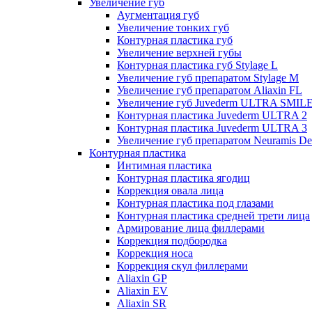
Увеличение губ
Аугментация губ
Увеличение тонких губ
Контурная пластика губ
Увеличение верхней губы
Контурная пластика губ Stylage L
Увеличение губ препаратом Stylage M
Увеличение губ препаратом Aliaxin FL
Увеличение губ Juvederm ULTRA SMIL
Контурная пластика Juvederm ULTRA 2
Контурная пластика Juvederm ULTRA 3
Увеличение губ препаратом Neuramis De
Контурная пластика
Интимная пластика
Контурная пластика ягодиц
Коррекция овала лица
Контурная пластика под глазами
Контурная пластика средней трети лица
Армирование лица филлерами
Коррекция подбородка
Коррекция носа
Коррекция скул филлерами
Aliaxin GP
Aliaxin EV
Aliaxin SR