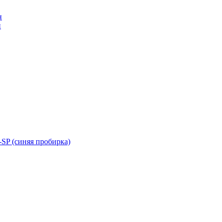
н
н
SP (синяя пробирка)