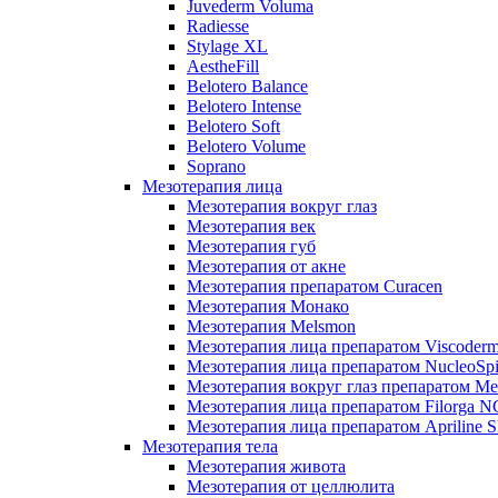
Juvederm Voluma
Radiesse
Stylage XL
AestheFill
Belotero Balance
Belotero Intense
Belotero Soft
Belotero Volume
Soprano
Мезотерапия лица
Мезотерапия вокруг глаз
Мезотерапия век
Мезотерапия губ
Мезотерапия от акне
Мезотерапия препаратом Curacen
Мезотерапия Монако
Мезотерапия Melsmon
Мезотерапия лица препаратом Viscoderm
Мезотерапия лица препаратом NucleoSpi
Мезотерапия вокруг глаз препаратом M
Мезотерапия лица препаратом Filorga 
Мезотерапия лица препаратом Apriline S
Мезотерапия тела
Мезотерапия живота
Мезотерапия от целлюлита