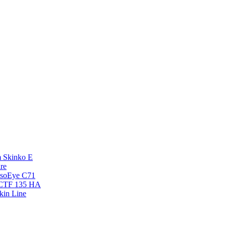
 Skinko E
re
esoEye С71
NCTF 135 HA
kin Line