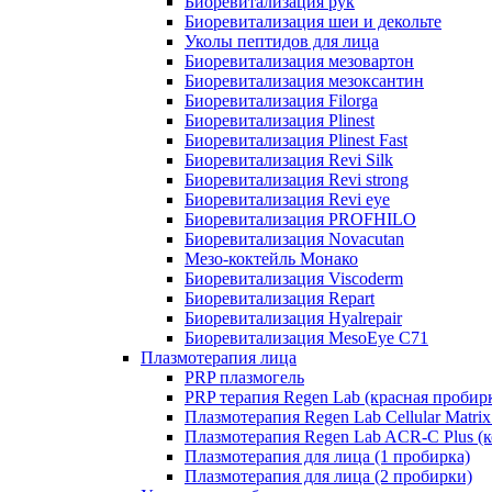
Биоревитализация рук
Биоревитализация шеи и декольте
Уколы пептидов для лица
Биоревитализация мезовартон
Биоревитализация мезоксантин
Биоревитализация Filorga
Биоревитализация Plinest
Биоревитализация Plinest Fast
Биоревитализация Revi Silk
Биоревитализация Revi strong
Биоревитализация Revi eye
Биоревитализация PROFHILO
Биоревитализация Novacutan
Мезо-коктейль Монако
Биоревитализация Viscoderm
Биоревитализация Repart
Биоревитализация Hyalrepair
Биоревитализация MesoEye C71
Плазмотерапия лица
PRP плазмогель
PRP терапия Regen Lab (красная пробир
Плазмотерапия Regen Lab Cellular Matrix
Плазмотерапия Regen Lab ACR-C Plus (к
Плазмотерапия для лица (1 пробирка)
Плазмотерапия для лица (2 пробирки)