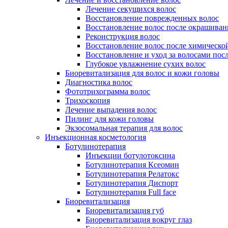
Лечение секущихся волос
Восстановление поврежденных волос
Восстановление волос после окрашиван
Реконструкция волос
Восстановление волос после химическо
Восстановление и уход за волосами пос
Глубокое увлажнение сухих волос
Биоревитализация для волос и кожи головы
Диагностика волос
Фототрихограмма волос
Трихоскопия
Лечение выпадения волос
Пилинг для кожи головы
Экзосомальная терапия для волос
Инъекционная косметология
Ботулинотерапия
Инъекции ботулотоксина
Ботулинотерапия Ксеомин
Ботулинотерапия Релатокс
Ботулинотерапия Диспорт
Ботулинотерапия Full face
Биоревитализация
Биоревитализация губ
Биоревитализация вокруг глаз