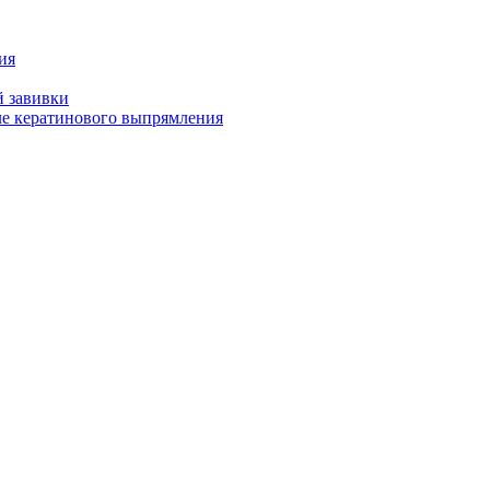
ия
й завивки
ле кератинового выпрямления