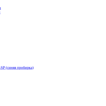
н
н
SP (синяя пробирка)