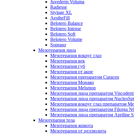
Juvederm Voluma
Radiesse
Stylage XL
AestheFill
Belotero Balance
Belotero Intense
Belotero Soft
Belotero Volume
Soprano
Мезотерапия лица
Мезотерапия вокруг глаз
Мезотерапия век
Мезотерапия губ
Мезотерапия от акне
Мезотерапия препаратом Curacen
Мезотерапия Монако
Мезотерапия Melsmon
Мезотерапия лица препаратом Viscoderm
Мезотерапия лица препаратом NucleoSpi
Мезотерапия вокруг глаз препаратом M
Мезотерапия лица препаратом Filorga 
Мезотерапия лица препаратом Apriline S
Мезотерапия тела
Мезотерапия живота
Мезотерапия от целлюлита