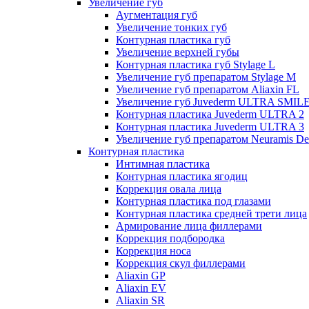
Увеличение губ
Аугментация губ
Увеличение тонких губ
Контурная пластика губ
Увеличение верхней губы
Контурная пластика губ Stylage L
Увеличение губ препаратом Stylage M
Увеличение губ препаратом Aliaxin FL
Увеличение губ Juvederm ULTRA SMIL
Контурная пластика Juvederm ULTRA 2
Контурная пластика Juvederm ULTRA 3
Увеличение губ препаратом Neuramis De
Контурная пластика
Интимная пластика
Контурная пластика ягодиц
Коррекция овала лица
Контурная пластика под глазами
Контурная пластика средней трети лица
Армирование лица филлерами
Коррекция подбородка
Коррекция носа
Коррекция скул филлерами
Aliaxin GP
Aliaxin EV
Aliaxin SR