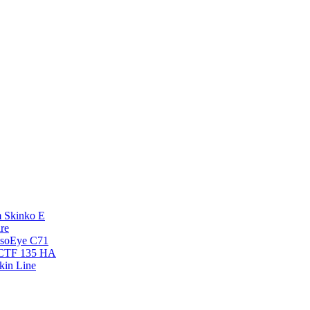
 Skinko E
re
esoEye С71
NCTF 135 HA
kin Line