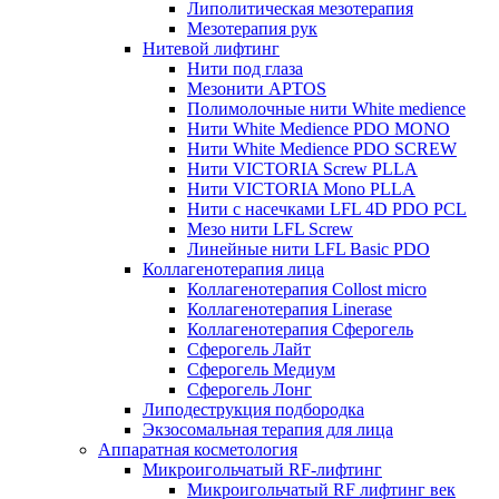
Липолитическая мезотерапия
Мезотерапия рук
Нитевой лифтинг
Нити под глаза
Мезонити APTOS
Полимолочные нити White medience
Нити White Medience PDO MONO
Нити White Medience PDO SCREW
Нити VICTORIA Screw PLLA
Нити VICTORIA Mono PLLA
Нити с насечками LFL 4D PDO PCL
Мезо нити LFL Screw
Линейные нити LFL Basic PDO
Коллагенотерапия лица
Коллагенотерапия Collost micro
Коллагенотерапия Linerase
Коллагенотерапия Сферогель
Сферогель Лайт
Сферогель Медиум
Сферогель Лонг
Липодеструкция подбородка
Экзосомальная терапия для лица
Аппаратная косметология
Микроигольчатый RF-лифтинг
Микроигольчатый RF лифтинг век