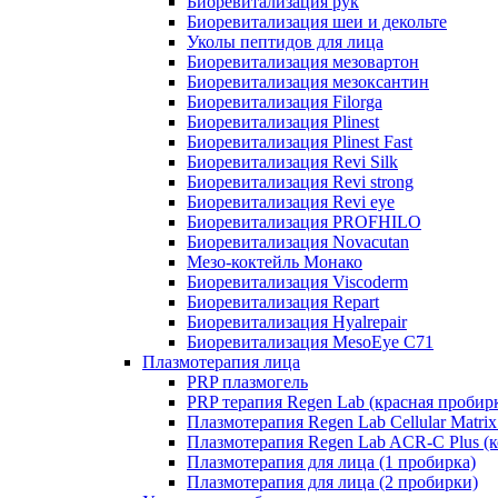
Биоревитализация рук
Биоревитализация шеи и декольте
Уколы пептидов для лица
Биоревитализация мезовартон
Биоревитализация мезоксантин
Биоревитализация Filorga
Биоревитализация Plinest
Биоревитализация Plinest Fast
Биоревитализация Revi Silk
Биоревитализация Revi strong
Биоревитализация Revi eye
Биоревитализация PROFHILO
Биоревитализация Novacutan
Мезо-коктейль Монако
Биоревитализация Viscoderm
Биоревитализация Repart
Биоревитализация Hyalrepair
Биоревитализация MesoEye C71
Плазмотерапия лица
PRP плазмогель
PRP терапия Regen Lab (красная пробир
Плазмотерапия Regen Lab Cellular Matrix
Плазмотерапия Regen Lab ACR-C Plus (к
Плазмотерапия для лица (1 пробирка)
Плазмотерапия для лица (2 пробирки)