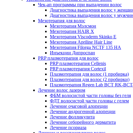
Чек-ап программы при выпадении волос
Диагностика выпадения волос у женщи
Диагностика выпадения волос у мужчи
Мезотерапия для волос
Мезотерапия Мэлсмон
Мезотерапия HAIR X
Мезотерапия Viscoderm Skinko E
Мезотерапия Apriline Hair Line
Мезотерапия Filorga NCTF 135 HA
Инъекции Дипроспан
PRP плазмотерапия для волос
PRP плазмотерапия Cellenis
PRP плазмотерапия Cortexil
Плазмотерапия для волос (1 пробирка)
Плазмотерапия для волос (2 пробирки)
Плазмотерапия Regen Lab BCT RK-BCT-
Лечение волос лазером
ФБМ волосистой части головы без геля
ФДТ волосистой части головы с гелем
Лечение очаговой алопеции
Лечение андрогенной алопеции
Лечение фолликулита
Лечение себорейного дерматита
Лечение псориаза
Лечение и восстановление волос