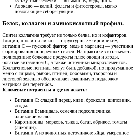
кунжутные семечки — витамин E, медь, цинк.
Авокадо — калий, фолаты и фитостеролы, мягко
помогающие себорегуляции.
Белок, коллаген и аминокислотный профиль
Синтез коллагена требует не только белка, но и кофакторов.
Глицин, пролин и лизин — структурные «кирпичики»,
витамин C — пусковой фактор, медь и марганец — участники
формирования поперечных связей. На практике это означает:
полноценные белковые продукты плюс овощи и ягоды,
богатые витамином C, а также источники микроэлементов.
Коллагеновые пептиды могут быть добавкой, но продуманное
меню с яйцами, рыбой, птицей, бобовыми, творогом и
листовой зеленью обеспечивает сравнимую поддержку
матрикса без перегибов.
Ключевые нутриенты и где их искать:
Витамин C: сладкий перец, киви, брокколи, шиповник,
ягоды.
Витамин E: миндаль, семечки подсолнечника,
оливковое масло.
Каротиноиды: морковь, тыква, батат, абрикос, томаты
(ликопин).
Витамин A из животных источников: яйца, умеренное