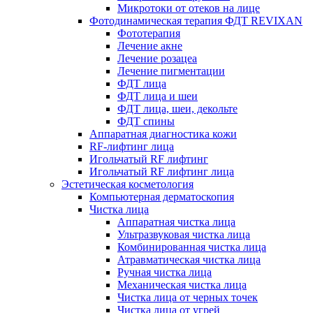
Микротоки от отеков на лице
Фотодинамическая терапия ФДТ REVIXAN
Фототерапия
Лечение акне
Лечение розацеа
Лечение пигментации
ФДТ лица
ФДТ лица и шеи
ФДТ лица, шеи, декольте
ФДТ спины
Аппаратная диагностика кожи
RF-лифтинг лица
Игольчатый RF лифтинг
Игольчатый RF лифтинг лица
Эстетическая косметология
Компьютерная дерматоскопия
Чистка лица
Аппаратная чистка лица
Ультразвуковая чистка лица
Комбинированная чистка лица
Атравматическая чистка лица
Ручная чистка лица
Механическая чистка лица
Чистка лица от черных точек
Чистка лица от угрей