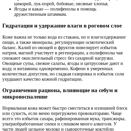
цикорий, лук-порей, бобовые, овсяные хлопья.
Ягоды и какао — полифенолы в помощь
дружественным штаммам.
Гидратация и удержание влаги в роговом слое
Коже важна не только вода из стакана, но и влагосодержание
пищи, а также минералы, регулирующие осмотический
баланс. Калий из овощей и фруктов нивелирует избыток
натрия, магний участвует в регенерации, а полифенолы чая
снижают окислительный стресс без сахарной нагрузки.
Овощные супы, свежие салаты, ягоды и цитрусовые дают и
воду, и витамины одновременно. Кофеин в умеренных
количествах допустим, но сладкая газировка и избыток соли
ухудшают качество кожной гидратации.
Ограничения рациона, влияющие на себум и
микровоспаление
Нормальная кожа может быстро сместиться в излишний блеск
или сухость, если меню перегружено провокаторами. Чаще
всего это избыток сахара, рафинированная мука, трансжиры,
ультраобработанные снеки и слишком много алкоголя. У
части людей цельное молоко и сывороточные коктейли