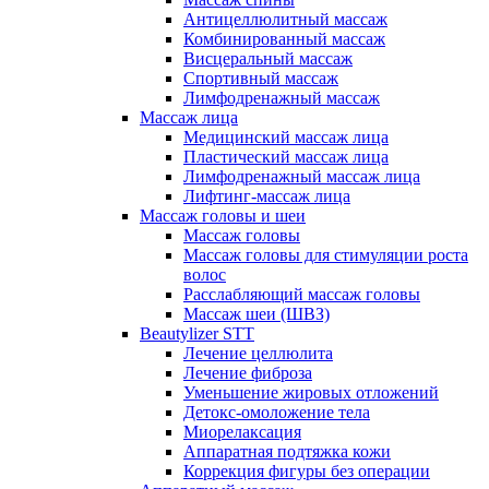
Антицеллюлитный массаж
Комбинированный массаж
Висцеральный массаж
Спортивный массаж
Лимфодренажный массаж
Массаж лица
Медицинский массаж лица
Пластический массаж лица
Лимфодренажный массаж лица
Лифтинг-массаж лица
Массаж головы и шеи
Массаж головы
Массаж головы для стимуляции роста
волос
Расслабляющий массаж головы
Массаж шеи (ШВЗ)
Beautylizer STT
Лечение целлюлита
Лечение фиброза
Уменьшение жировых отложений
Детокс-омоложение тела
Миорелаксация
Аппаратная подтяжка кожи
Коррекция фигуры без операции