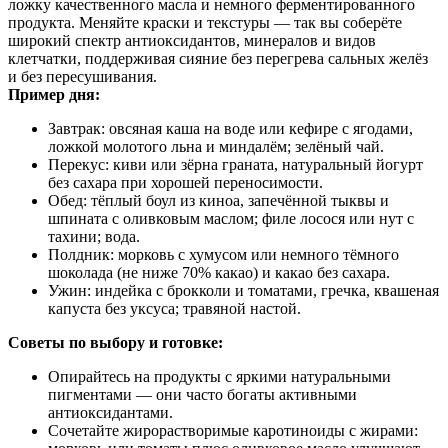
ложку качественного масла и немного ферментированного
продукта. Меняйте краски и текстуры — так вы соберёте
широкий спектр антиоксидантов, минералов и видов
клетчатки, поддерживая сияние без перегрева сальных желёз
и без пересушивания.
Пример дня:
Завтрак: овсяная каша на воде или кефире с ягодами,
ложкой молотого льна и миндалём; зелёный чай.
Перекус: киви или зёрна граната, натуральный йогурт
без сахара при хорошей переносимости.
Обед: тёплый боул из киноа, запечённой тыквы и
шпината с оливковым маслом; филе лосося или нут с
тахини; вода.
Полдник: морковь с хумусом или немного тёмного
шоколада (не ниже 70% какао) и какао без сахара.
Ужин: индейка с брокколи и томатами, гречка, квашеная
капуста без уксуса; травяной настой.
Советы по выбору и готовке:
Опирайтесь на продукты с яркими натуральными
пигментами — они часто богаты активными
антиоксидантами.
Сочетайте жирорастворимые каротиноиды с жирами: