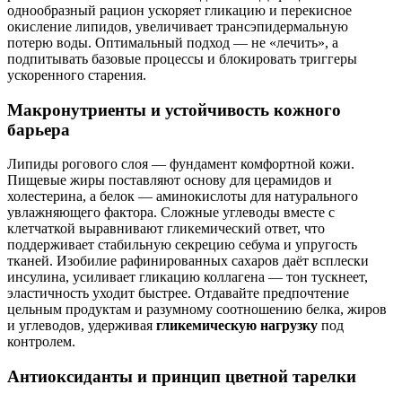
однообразный рацион ускоряет гликацию и перекисное
окисление липидов, увеличивает трансэпидермальную
потерю воды. Оптимальный подход — не «лечить», а
подпитывать базовые процессы и блокировать триггеры
ускоренного старения.
Макронутриенты и устойчивость кожного
барьера
Липиды рогового слоя — фундамент комфортной кожи.
Пищевые жиры поставляют основу для церамидов и
холестерина, а белок — аминокислоты для натурального
увлажняющего фактора. Сложные углеводы вместе с
клетчаткой выравнивают гликемический ответ, что
поддерживает стабильную секрецию себума и упругость
тканей. Изобилие рафинированных сахаров даёт всплески
инсулина, усиливает гликацию коллагена — тон тускнеет,
эластичность уходит быстрее. Отдавайте предпочтение
цельным продуктам и разумному соотношению белка, жиров
и углеводов, удерживая
гликемическую нагрузку
под
контролем.
Антиоксиданты и принцип цветной тарелки