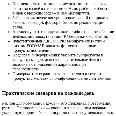
Беременность и планирование: ограничить печень и
паштеты из неё из-за витамина A; по рыбе — избегать
видов с высоким содержанием метилртути.
Заболевания почек: контролировать калий (например,
бананы, авокадо), фосфор и белок по рекомендации
врача.
Антикоагулянты: поддерживать стабильное потребление
зелёных листовых (витамин K) без резких колебаний.
Чувствительный ЖКТ и СРК: выбирать клетчатку с
низким FODMAP, вводить ферментированные
продукты постепенно.
Подагра и гиперурикемия: умерить субпродукты и
анчоусы; смещать акцент на растительные белки и
молочные с пониженной жирностью при
переносимости.
Гемохроматоз: ограничить красное мясо и сочетать
продукты с железом с полифенолами, а не с витамином
C.
Практические сценарии на каждый день
Рацион для нормальной кожи — это спокойная, повторяемая
рутина. Основа тарелки — овощи и зелень; к ним добавьте
умеренную порцию белка и порцию цельных углеводов, плюс