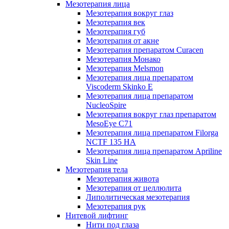
Мезотерапия лица
Мезотерапия вокруг глаз
Мезотерапия век
Мезотерапия губ
Мезотерапия от акне
Мезотерапия препаратом Curacen
Мезотерапия Монако
Мезотерапия Melsmon
Мезотерапия лица препаратом
Viscoderm Skinko E
Мезотерапия лица препаратом
NucleoSpire
Мезотерапия вокруг глаз препаратом
MesoEye С71
Мезотерапия лица препаратом Filorga
NCTF 135 HA
Мезотерапия лица препаратом Apriline
Skin Line
Мезотерапия тела
Мезотерапия живота
Мезотерапия от целлюлита
Липолитическая мезотерапия
Мезотерапия рук
Нитевой лифтинг
Нити под глаза