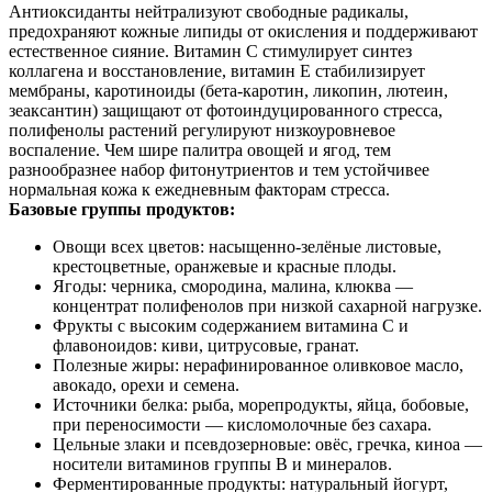
Антиоксиданты нейтрализуют свободные радикалы,
предохраняют кожные липиды от окисления и поддерживают
естественное сияние. Витамин C стимулирует синтез
коллагена и восстановление, витамин E стабилизирует
мембраны, каротиноиды (бета-каротин, ликопин, лютеин,
зеаксантин) защищают от фотоиндуцированного стресса,
полифенолы растений регулируют низкоуровневое
воспаление. Чем шире палитра овощей и ягод, тем
разнообразнее набор фитонутриентов и тем устойчивее
нормальная кожа к ежедневным факторам стресса.
Базовые группы продуктов:
Овощи всех цветов: насыщенно-зелёные листовые,
крестоцветные, оранжевые и красные плоды.
Ягоды: черника, смородина, малина, клюква —
концентрат полифенолов при низкой сахарной нагрузке.
Фрукты с высоким содержанием витамина C и
флавоноидов: киви, цитрусовые, гранат.
Полезные жиры: нерафинированное оливковое масло,
авокадо, орехи и семена.
Источники белка: рыба, морепродукты, яйца, бобовые,
при переносимости — кисломолочные без сахара.
Цельные злаки и псевдозерновые: овёс, гречка, киноа —
носители витаминов группы B и минералов.
Ферментированные продукты: натуральный йогурт,