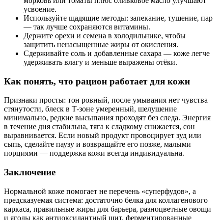
морковь или томаты плюс оливковое масло улучшают
усвоение.
Используйте щадящие методы: запекание, тушение, пар
— так лучше сохраняются витамины.
Держите орехи и семена в холодильнике, чтобы
защитить ненасыщенные жиры от окисления.
Сдерживайте соль и добавленные сахара — коже легче
удерживать влагу и меньше выражены отёки.
Как понять, что рацион работает для кожи
Признаки просты: тон ровный, после умывания нет чувства
стянутости, блеск в Т-зоне умеренный, шелушение
минимально, редкие высыпания проходят без следа. Энергия
в течение дня стабильна, тяга к сладкому снижается, сон
выравнивается. Если новый продукт провоцирует зуд или
сыпь, сделайте паузу и возвращайте его позже, малыми
порциями — поддержка кожи всегда индивидуальна.
Заключение
Нормальной коже помогает не перечень «суперфудов», а
предсказуемая система: достаточно белка для коллагенового
каркаса, правильные жиры для барьера, разноцветные овощи
и ягоды как антиоксидантный щит, ферментированные