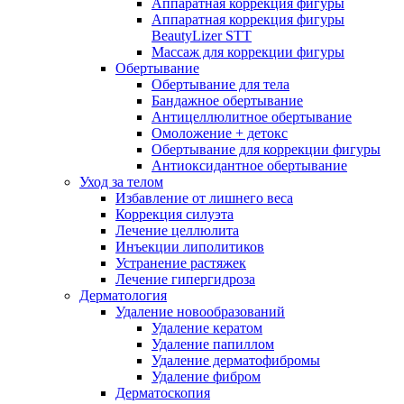
Аппаратная коррекция фигуры
Аппаратная коррекция фигуры
BeautyLizer STT
Массаж для коррекции фигуры
Обертывание
Обертывание для тела
Бандажное обертывание
Антицеллюлитное обертывание
Омоложение + детокс
Обертывание для коррекции фигуры
Антиоксидантное обертывание
Уход за телом
Избавление от лишнего веса
Коррекция силуэта
Лечение целлюлита
Инъекции липолитиков
Устранение растяжек
Лечение гипергидроза
Дерматология
Удаление новообразований
Удаление кератом
Удаление папиллом
Удаление дерматофибромы
Удаление фибром
Дерматоскопия