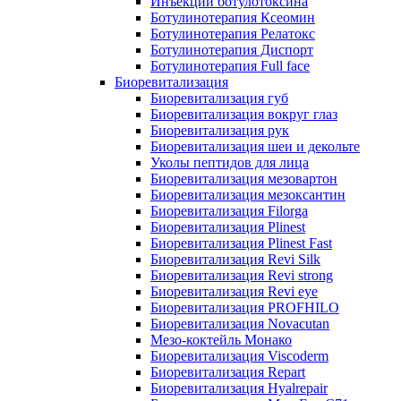
Инъекции ботулотоксина
Ботулинотерапия Ксеомин
Ботулинотерапия Релатокс
Ботулинотерапия Диспорт
Ботулинотерапия Full face
Биоревитализация
Биоревитализация губ
Биоревитализация вокруг глаз
Биоревитализация рук
Биоревитализация шеи и декольте
Уколы пептидов для лица
Биоревитализация мезовартон
Биоревитализация мезоксантин
Биоревитализация Filorga
Биоревитализация Plinest
Биоревитализация Plinest Fast
Биоревитализация Revi Silk
Биоревитализация Revi strong
Биоревитализация Revi eye
Биоревитализация PROFHILO
Биоревитализация Novacutan
Мезо-коктейль Монако
Биоревитализация Viscoderm
Биоревитализация Repart
Биоревитализация Hyalrepair