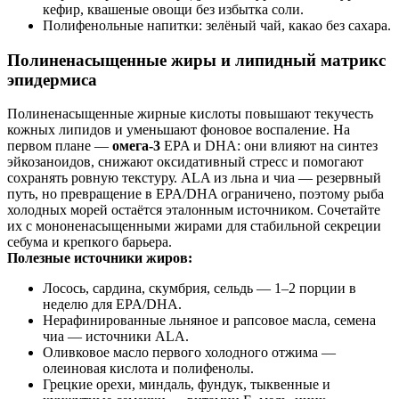
кефир, квашеные овощи без избытка соли.
Полифенольные напитки: зелёный чай, какао без сахара.
Полиненасыщенные жиры и липидный матрикс
эпидермиса
Полиненасыщенные жирные кислоты повышают текучесть
кожных липидов и уменьшают фоновое воспаление. На
первом плане —
омега‑3
EPA и DHA: они влияют на синтез
эйкозаноидов, снижают оксидативный стресс и помогают
сохранять ровную текстуру. ALA из льна и чиа — резервный
путь, но превращение в EPA/DHA ограничено, поэтому рыба
холодных морей остаётся эталонным источником. Сочетайте
их с мононенасыщенными жирами для стабильной секреции
себума и крепкого барьера.
Полезные источники жиров:
Лосось, сардина, скумбрия, сельдь — 1–2 порции в
неделю для EPA/DHA.
Нерафинированные льняное и рапсовое масла, семена
чиа — источники ALA.
Оливковое масло первого холодного отжима —
олеиновая кислота и полифенолы.
Грецкие орехи, миндаль, фундук, тыквенные и