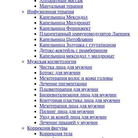
Аппаратный массаж
Мануальная терапия
Инфузионная терапия
Капельница Мексидол
Капельница Милдронат
Капельница Феринжект
Плацентарный иммуномодулятор Лаеннек
Капельница Цитофлавин
Капельница Золушка с глутатионом
Детокс-коктейль с реамберином
Капельница мексидол + милдронат
Мужская косметология
Чистка лица для мужчин
Ботокс для мужчин
Мезотерапия волос и кожи головы
Лечение пигментации
Плазмотерапия для мужчин
Биоревитализация лица для мужчин
Контурная пластика лица для мужчин
Мезотерапия лица для мужчин
Пилинг лица для мужчин
Уход за кожей лица для мужчин
Лечение прыщей у мужчин
Коррекция фигуры
Коррекция тела