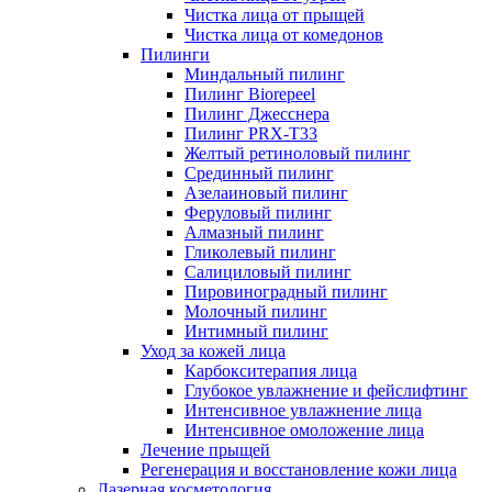
Чистка лица от прыщей
Чистка лица от комедонов
Пилинги
Миндальный пилинг
Пилинг Biorepeel
Пилинг Джесснера
Пилинг PRX-T33
Желтый ретиноловый пилинг
Срединный пилинг
Азелаиновый пилинг
Феруловый пилинг
Алмазный пилинг
Гликолевый пилинг
Салициловый пилинг
Пировиноградный пилинг
Молочный пилинг
Интимный пилинг
Уход за кожей лица
Карбокситерапия лица
Глубокое увлажнение и фейслифтинг
Интенсивное увлажнение лица
Интенсивное омоложение лица
Лечение прыщей
Регенерация и восстановление кожи лица
Лазерная косметология