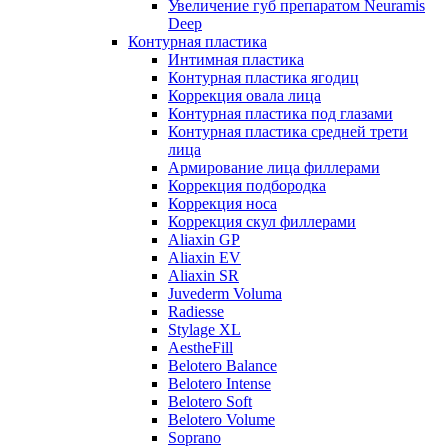
Увеличение губ препаратом Neuramis
Deep
Контурная пластика
Интимная пластика
Контурная пластика ягодиц
Коррекция овала лица
Контурная пластика под глазами
Контурная пластика средней трети
лица
Армирование лица филлерами
Коррекция подбородка
Коррекция носа
Коррекция скул филлерами
Aliaxin GP
Aliaxin EV
Aliaxin SR
Juvederm Voluma
Radiesse
Stylage XL
AestheFill
Belotero Balance
Belotero Intense
Belotero Soft
Belotero Volume
Soprano