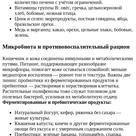
количество печени с учётом ограничений.
Витамины группы B: овёс, гречка, цельнозерновой
хлеб, бобовые, нежная птица.
Цинк и селен: морепродукты, постная говядина, яйца,
бразильские орехи.
Медь и марганец: какао, орехи, цельные злаки, бобовые,
зелень.
Микробиота и противовоспалительный рацион
Кишечник и кожа соединены иммунными и метаболическими
путями. Питание, поддерживающее разнообразие
микрофлоры, помогает коже оставаться спокойной: меньше
медиаторов воспаления — ровнее тон и текстура. Важны две
линии: пробиотики из ферментированных продуктов и
пребиотики — растворимая и нерастворимая клетчатка.
Растительные полифенолы тоже служат топливом для
полезных бактерий, усиливая их метаболитную отдачу.
Ферментированные и пребиотические продукты:
Натуральный йогурт, кефир, ряженка без сахара —
живые культуры.
Квашеная капуста, кимчи и другие ферментированные
овощи без уксуса и с умеренным содержанием соли.
Пребиотики: зелёные бананы, топинамбур, спаржа,