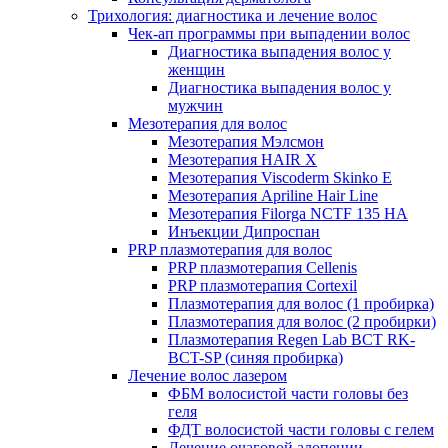
Трихология: диагностика и лечение волос
Чек-ап программы при выпадении волос
Диагностика выпадения волос у
женщин
Диагностика выпадения волос у
мужчин
Мезотерапия для волос
Мезотерапия Мэлсмон
Мезотерапия HAIR X
Мезотерапия Viscoderm Skinko E
Мезотерапия Apriline Hair Line
Мезотерапия Filorga NCTF 135 HA
Инъекции Дипроспан
PRP плазмотерапия для волос
PRP плазмотерапия Cellenis
PRP плазмотерапия Cortexil
Плазмотерапия для волос (1 пробирка)
Плазмотерапия для волос (2 пробирки)
Плазмотерапия Regen Lab BCT RK-
BCT-SP (синяя пробирка)
Лечение волос лазером
ФБМ волосистой части головы без
геля
ФДТ волосистой части головы с гелем
Лечение очаговой алопеции