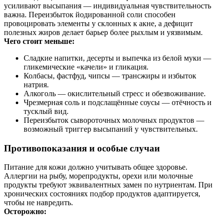
усиливают высыпания — индивидуальная чувствительность
важна. Переизбыток йодированной соли способен
провоцировать элементы у склонных к акне, а дефицит
полезных жиров делает барьер более рыхлым и уязвимым.
Чего стоит меньше:
Сладкие напитки, десерты и выпечка из белой муки —
гликемические «качели» и гликация.
Колбасы, фастфуд, чипсы — трансжиры и избыток
натрия.
Алкоголь — окислительный стресс и обезвоживание.
Чрезмерная соль и подслащённые соусы — отёчность и
тусклый вид.
Переизбыток сывороточных молочных продуктов —
возможный триггер высыпаний у чувствительных.
Противопоказания и особые случаи
Питание для кожи должно учитывать общее здоровье.
Аллергии на рыбу, морепродукты, орехи или молочные
продукты требуют эквивалентных замен по нутриентам. При
хронических состояниях подбор продуктов адаптируется,
чтобы не навредить.
Осторожно: