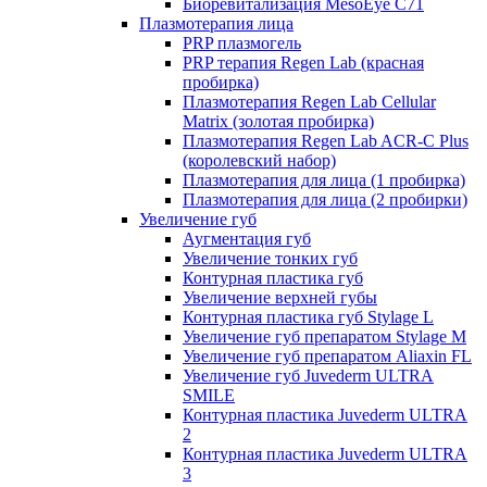
Биоревитализация MesoEye C71
Плазмотерапия лица
PRP плазмогель
PRP терапия Regen Lab (красная
пробирка)
Плазмотерапия Regen Lab Cellular
Matrix (золотая пробирка)
Плазмотерапия Regen Lab ACR-C Plus
(королевский набор)
Плазмотерапия для лица (1 пробирка)
Плазмотерапия для лица (2 пробирки)
Увеличение губ
Аугментация губ
Увеличение тонких губ
Контурная пластика губ
Увеличение верхней губы
Контурная пластика губ Stylage L
Увеличение губ препаратом Stylage M
Увеличение губ препаратом Aliaxin FL
Увеличение губ Juvederm ULTRA
SMILE
Контурная пластика Juvederm ULTRA
2
Контурная пластика Juvederm ULTRA
3