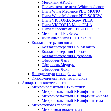
Мезонити APTOS
Полимолочные нити White medience
Нити White Medience PDO MONO
Нити White Medience PDO SCREW
Нити VICTORIA Screw PLLA
Нити VICTORIA Mono PLLA
Нити с насечками LFL 4D PDO PCL
Мезо нити LFL Screw
Линейные нити LFL Basic PDO
Коллагенотерапия лица
Коллагенотерапия Collost micro
Коллагенотерапия Linerase
Коллагенотерапия Сферогель
Сферогель Лайт
Сферогель Медиум
Сферогель Лонг
Липодеструкция подбородка
Экзосомальная терапия для лица
Аппаратная косметология
Микроигольчатый RF-лифтинг
Микроигольчатый RF лифтинг век
Микроигольчатый RF лифтинг живота
Микроигольчатый RF лифтинг тела
Микротоковая терапия
Микротоки вокруг глаз