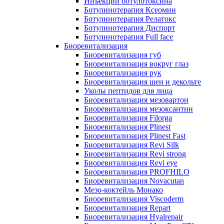
Инъекции ботулотоксина
Ботулинотерапия Ксеомин
Ботулинотерапия Релатокс
Ботулинотерапия Диспорт
Ботулинотерапия Full face
Биоревитализация
Биоревитализация губ
Биоревитализация вокруг глаз
Биоревитализация рук
Биоревитализация шеи и декольте
Уколы пептидов для лица
Биоревитализация мезовартон
Биоревитализация мезоксантин
Биоревитализация Filorga
Биоревитализация Plinest
Биоревитализация Plinest Fast
Биоревитализация Revi Silk
Биоревитализация Revi strong
Биоревитализация Revi eye
Биоревитализация PROFHILO
Биоревитализация Novacutan
Мезо-коктейль Монако
Биоревитализация Viscoderm
Биоревитализация Repart
Биоревитализация Hyalrepair