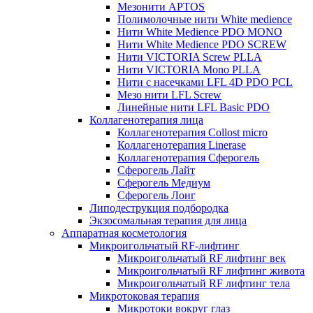
Мезонити APTOS
Полимолочные нити White medience
Нити White Medience PDO MONO
Нити White Medience PDO SCREW
Нити VICTORIA Screw PLLA
Нити VICTORIA Mono PLLA
Нити с насечками LFL 4D PDO PCL
Мезо нити LFL Screw
Линейные нити LFL Basic PDO
Коллагенотерапия лица
Коллагенотерапия Collost micro
Коллагенотерапия Linerase
Коллагенотерапия Сферогель
Сферогель Лайт
Сферогель Медиум
Сферогель Лонг
Липодеструкция подбородка
Экзосомальная терапия для лица
Аппаратная косметология
Микроигольчатый RF-лифтинг
Микроигольчатый RF лифтинг век
Микроигольчатый RF лифтинг живота
Микроигольчатый RF лифтинг тела
Микротоковая терапия
Микротоки вокруг глаз