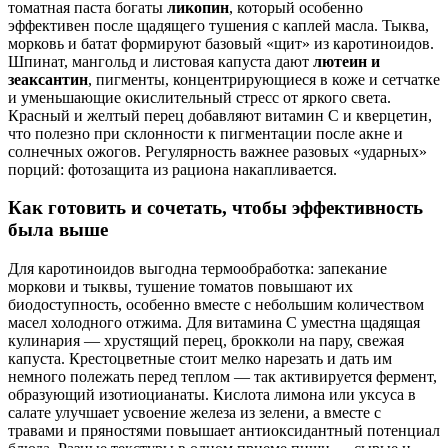
томатная паста богаты
ликопин
, который особенно
эффективен после щадящего тушения с каплей масла. Тыква,
морковь и батат формируют базовый «щит» из каротиноидов.
Шпинат, мангольд и листовая капуста дают
лютеин и
зеаксантин
, пигменты, концентрирующиеся в коже и сетчатке
и уменьшающие окислительный стресс от яркого света.
Красный и желтый перец добавляют витамин С и кверцетин,
что полезно при склонности к пигментации после акне и
солнечных ожогов. Регулярность важнее разовых «ударных»
порций: фотозащита из рациона накапливается.
Как готовить и сочетать, чтобы эффективность
была выше
Для каротиноидов выгодна термообработка: запекание
моркови и тыквы, тушение томатов повышают их
биодоступность, особенно вместе с небольшим количеством
масел холодного отжима. Для витамина С уместна щадящая
кулинария — хрустящий перец, брокколи на пару, свежая
капуста. Крестоцветные стоит мелко нарезать и дать им
немного полежать перед теплом — так активируется фермент,
образующий изотиоцианаты. Кислота лимона или уксуса в
салате улучшает усвоение железа из зелени, а вместе с
травами и пряностями повышает антиоксидантный потенциал