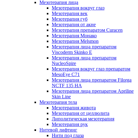
Мезотерапия лица
Мезотерапия вокруг глаз
Мезотерапия век
Мезотерапия губ
Мезотерапия от акне
Мезотерапия препаратом Curacen
Мезотерапия Монако
Мезотерапия Melsmon
Мезотерапия лица препаратом
Viscoderm Skinko E
Мезотерапия лица препаратом
NucleoSpire
Мезотерапия вокруг глаз препаратом
MesoEye С71
Мезотерапия лица препаратом Filorga
NCTF 135 HA
Мезотерапия лица препаратом Apriline
Skin Line
Мезотерапия тела
Мезотерапия живота
Мезотерапия от целлюлита
Липолитическая мезотерапия
Мезотерапия рук
Нитевой лифтинг
Нити под глаза