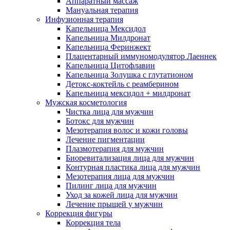
Аппаратный массаж
Мануальная терапия
Инфузионная терапия
Капельница Мексидол
Капельница Милдронат
Капельница Феринжект
Плацентарный иммуномодулятор Лаеннек
Капельница Цитофлавин
Капельница Золушка с глутатионом
Детокс-коктейль с реамберином
Капельница мексидол + милдронат
Мужская косметология
Чистка лица для мужчин
Ботокс для мужчин
Мезотерапия волос и кожи головы
Лечение пигментации
Плазмотерапия для мужчин
Биоревитализация лица для мужчин
Контурная пластика лица для мужчин
Мезотерапия лица для мужчин
Пилинг лица для мужчин
Уход за кожей лица для мужчин
Лечение прыщей у мужчин
Коррекция фигуры
Коррекция тела