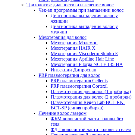
Трихология: диагностика и лечение волос
Чек-ап программы при выпадении волос
Диагностика выпадения волос у
женщин
Диагностика выпадения волос у
мужчин
Мезотерапия для волос
Мезотерапия Мэлсмон
Мезотерапия HAIR X
Мезотерапия Viscoderm Skinko E
Мезотерапия Apriline Hair Line
Мезотерапия Filorga NCTF 135 HA
Инъекции Дипроспан
PRP плазмотерапия для волос
PRP плазмотерапия Cellenis
PRP плазмотерапия Cortexil
Плазмотерапия для волос (1 пробирка)
Плазмотерапия для волос (2 пробирки)
Плазмотерапия Regen Lab BCT RK-
BCT-SP (синяя пробирка)
Лечение волос лазером
ФБМ волосистой части головы без
геля
ФДТ волосистой части головы с гелем
Лечение очаговой алопеции