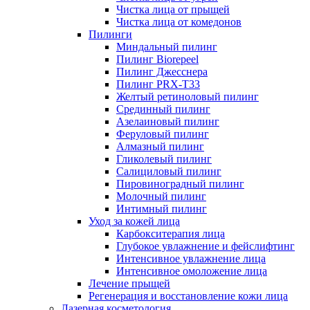
Чистка лица от прыщей
Чистка лица от комедонов
Пилинги
Миндальный пилинг
Пилинг Biorepeel
Пилинг Джесснера
Пилинг PRX-T33
Желтый ретиноловый пилинг
Срединный пилинг
Азелаиновый пилинг
Феруловый пилинг
Алмазный пилинг
Гликолевый пилинг
Салициловый пилинг
Пировиноградный пилинг
Молочный пилинг
Интимный пилинг
Уход за кожей лица
Карбокситерапия лица
Глубокое увлажнение и фейслифтинг
Интенсивное увлажнение лица
Интенсивное омоложение лица
Лечение прыщей
Регенерация и восстановление кожи лица
Лазерная косметология