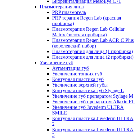
Биоревитализация MesoEye C71
Плазмотерапия лица
PRP плазмогель
PRP терапия Regen Lab (красная
пробирка)
Плазмотерапия Regen Lab Cellular
Matrix (золотая пробирка)
Плазмотерапия Regen Lab ACR-C Plus
(королевский набор)
Плазмотерапия для лица (1 пробирка)
Плазмотерапия для лица (2 пробирки)
Увеличение губ
Аугментация губ
Увеличение тонких губ
Контурная пластика губ
Увеличение верхней губы
Контурная пластика губ Stylage L
Увеличение губ препаратом Stylage M
Увеличение губ препаратом Aliaxin FL
Увеличение губ Juvederm ULTRA
SMILE
Контурная пластика Juvederm ULTRA
2
Контурная пластика Juvederm ULTRA
3