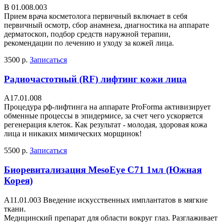
В 01.008.003
Прием врача косметолога первичный включает в себя
первичный осмотр, сбор анамнеза, диагностика на аппарате
дерматоскоп, подбор средств наружной терапии,
рекомендации по лечению и уходу за кожей лица.
3500 р.
Записаться
Радиочастотный (RF) лифтинг кожи лица
A17.01.008
Процедура рф-лифтинга на аппарате ProForma активизирует
обменные процессы в эпидермисе, за счет чего ускоряется
регенерация клеток. Как результат - молодая, здоровая кожа
лица и никаких мимических морщинок!
5500 р.
Записаться
Биоревитализация MesoEye C71 1мл (Южная
Корея)
A11.01.003 Введение искусственных имплантатов в мягкие
ткани.
Медицинский препарат для области вокруг глаз. Разглаживает