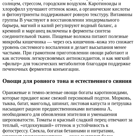
солнцем, стрессом, городским воздухом. Каротиноиды и
хлорофилл улучшают оттенок кожи, а органические кислоты
и фитонутриенты поддерживают ровную текстуру. Витамины
группы В участвуют в восстановлении эпидермального
барьера, магний и калий регулируют водный баланс, а
кремний и марганец включены в ферменты синтеза
соединительной ткани. Пищевые волокна питают полезные
микробы кишечника — через ось кишечник–кожа это снижает
уровень системного воспаления и делает высыпания менее
частыми. При грамотном приготовлении овощи работают и
как источник легкоусвояемых антиоксидантов, и как мягкий
«фильтр» для токсических метаболитов благодаря поддержке
печеночных ферментов конъюгации.
Овощи для ровного тона и естественного сияния
Оранжевые и темно-зеленые овощи богаты каротиноидами,
которые придают коже свежий персиковый подтон. Морковь,
тыква, батат, мангольд, шпинат, листовая капуста и петрушка
насыщают рацион предшественниками витамина А,
необходимого для обновления эпителия и уменьшения
шероховатости. Томаты и красный сладкий перец отвечают за
теплый, «отдохнувший» оттенок и устойчивость к
фотострессу. Свекла, богатая бетаинами и нитратами,