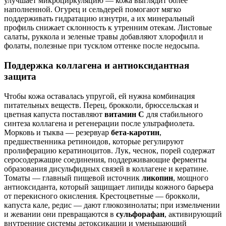
улучшает микроциркуляцию — кожа выглядит более
наполненной. Огурец и сельдерей помогают мягко
поддерживать гидратацию изнутри, а их минеральный
профиль снижает склонность к утренним отекам. Листовые
салаты, руккола и зеленые травы добавляют хлорофилл и
фолаты, полезные при тусклом оттенке после недосыпа.
Поддержка коллагена и антиоксидантная
защита
Чтобы кожа оставалась упругой, ей нужна комбинация
питательных веществ. Перец, брокколи, брюссельская и
цветная капуста поставляют
витамин C
для стабильного
синтеза коллагена и регенерации после ультрафиолета.
Морковь и тыква — резервуар
бета-каротин
,
предшественника ретиноидов, которые регулируют
пролиферацию кератиноцитов. Лук, чеснок, порей содержат
серосодержащие соединения, поддерживающие ферменты
образования дисульфидных связей в коллагене и кератине.
Томаты — главный пищевой источник
ликопин
, мощного
антиоксиданта, который защищает липиды кожного барьера
от перекисного окисления. Крестоцветные — брокколи,
капуста кале, редис — дают глюкозинолаты; при измельчении
и жевании они превращаются в
сульфорафан
, активирующий
внутренние системы детоксикации и уменьшающий