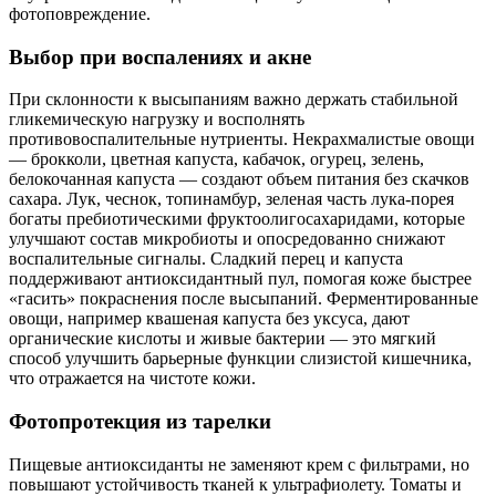
фотоповреждение.
Выбор при воспалениях и акне
При склонности к высыпаниям важно держать стабильной
гликемическую нагрузку и восполнять
противовоспалительные нутриенты. Некрахмалистые овощи
— брокколи, цветная капуста, кабачок, огурец, зелень,
белокочанная капуста — создают объем питания без скачков
сахара. Лук, чеснок, топинамбур, зеленая часть лука-порея
богаты пребиотическими фруктоолигосахаридами, которые
улучшают состав микробиоты и опосредованно снижают
воспалительные сигналы. Сладкий перец и капуста
поддерживают антиоксидантный пул, помогая коже быстрее
«гасить» покраснения после высыпаний. Ферментированные
овощи, например квашеная капуста без уксуса, дают
органические кислоты и живые бактерии — это мягкий
способ улучшить барьерные функции слизистой кишечника,
что отражается на чистоте кожи.
Фотопротекция из тарелки
Пищевые антиоксиданты не заменяют крем с фильтрами, но
повышают устойчивость тканей к ультрафиолету. Томаты и