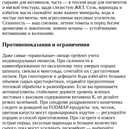
сырыми для витаминов, часть — в теплом виде для пигментов
и мягкой текстуры, щадя слизистую ЖКТ. Соль, маринады и
избыток масла снижайте: коже важнее минералы, вода и
чистые пигменты, чем агрессивные вкусовые усилители.
Сезонность — ваш союзник: летние томаты и перец богаче
ароматами и ликопином, зимние кочаны — устойчивыми
витаминами и волокнами.
Противопоказания и ограничения
Даже самые «правильные» овощи требуют учета
индивидуальных нюансов. При склонности к
камнеобразованию по оксалатному типу умерьте порции
шпината, свеклы и мангольда, сочетайте их с достаточным
питьем. При гипотиреозе и дефиците йода избегайте больших
объемов сырых крестоцветных, отдавайте предпочтение
тепловой обработке и разнообразию. Если вы принимаете
антикоагулянты, стабильнее держите уровень зеленых
листовых с высоким содержанием витамина К, не делайте
резких колебаний. При синдроме раздраженного кишечника
следите за реакцией на FODMAP-продукты: лук, чеснок,
цветная капуста могут провоцировать вздутие — регулируйте
порцию и способ приготовления. При гастрите и изжоге
острые перцы, уксусные маринады и большое количество
сырого лука могут усиливать дискомфорт — выбирайте