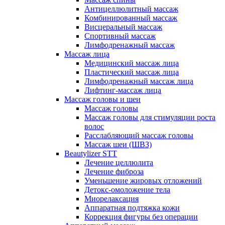
Антицеллюлитный массаж
Комбинированный массаж
Висцеральный массаж
Спортивный массаж
Лимфодренажный массаж
Массаж лица
Медицинский массаж лица
Пластический массаж лица
Лимфодренажный массаж лица
Лифтинг-массаж лица
Массаж головы и шеи
Массаж головы
Массаж головы для стимуляции роста
волос
Расслабляющий массаж головы
Массаж шеи (ШВЗ)
Beautylizer STT
Лечение целлюлита
Лечение фиброза
Уменьшение жировых отложений
Детокс-омоложение тела
Миорелаксация
Аппаратная подтяжка кожи
Коррекция фигуры без операции