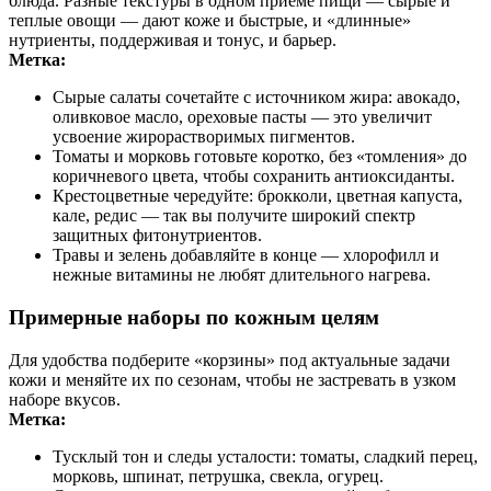
блюда. Разные текстуры в одном приеме пищи — сырые и
теплые овощи — дают коже и быстрые, и «длинные»
нутриенты, поддерживая и тонус, и барьер.
Метка:
Сырые салаты сочетайте с источником жира: авокадо,
оливковое масло, ореховые пасты — это увеличит
усвоение жирорастворимых пигментов.
Томаты и морковь готовьте коротко, без «томления» до
коричневого цвета, чтобы сохранить антиоксиданты.
Крестоцветные чередуйте: брокколи, цветная капуста,
кале, редис — так вы получите широкий спектр
защитных фитонутриентов.
Травы и зелень добавляйте в конце — хлорофилл и
нежные витамины не любят длительного нагрева.
Примерные наборы по кожным целям
Для удобства подберите «корзины» под актуальные задачи
кожи и меняйте их по сезонам, чтобы не застревать в узком
наборе вкусов.
Метка:
Тусклый тон и следы усталости: томаты, сладкий перец,
морковь, шпинат, петрушка, свекла, огурец.