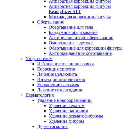
Аппаратная коррекция фигуры
Аппаратная коррекция фигуры
BeautyLizer STT
Массаж для коррекции фигуры
Обертывание
Обертывание для тела
Бандажное обертывание
Антицеллюлитное обертывание
Омоложение + детокс
Обертывание для коррекции фигуры
Антиоксидантное обертывание
Уход за телом
Избавление от лишнего веса
Коррекция силуэта
Лечение целлюлита
Инъекции липолитиков
Устранение растяжек
Лечение гипергидроза
Дерматология
Удаление новообразований
Удаление кератом
Удаление папиллом
Удаление дерматофибромы
Удаление фибром
Дерматоскопия