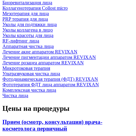
Биоревитализация лица
Коллагенотерапия Collost micro
Мезотерапия для лица
PRP терапия для лица
Уколы для подтяжки лица
Уколы коллагена в лицо
Уколы красоты для лица
RF-лифтинг лица
Аппаратная чистка лица
Лечение акне аппаратом REVIXAN
Лечение пигментации аппаратом REVIXAN
Лечение розацеа аппаратом REVIXAN
Микротоковая терапия
Ультразвуковая чистка лица
Фотодинамическая терапия (ФДТ) REVIXAN
Фототерапия ФДТ лица аппаратом REVIXAN
Комплексная чистка лица
Чистка лица
Цены на процедуры
Прием (осмотр, консультация) врача-
косметолога первичный