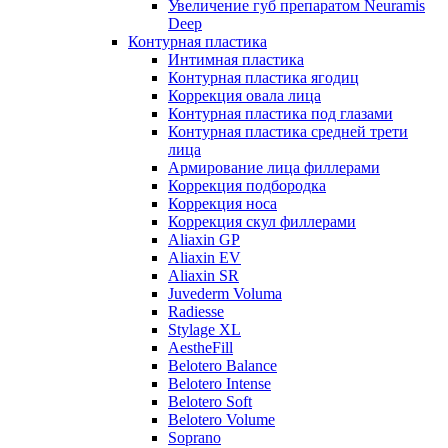
Увеличение губ препаратом Neuramis
Deep
Контурная пластика
Интимная пластика
Контурная пластика ягодиц
Коррекция овала лица
Контурная пластика под глазами
Контурная пластика средней трети
лица
Армирование лица филлерами
Коррекция подбородка
Коррекция носа
Коррекция скул филлерами
Aliaxin GP
Aliaxin EV
Aliaxin SR
Juvederm Voluma
Radiesse
Stylage XL
AestheFill
Belotero Balance
Belotero Intense
Belotero Soft
Belotero Volume
Soprano