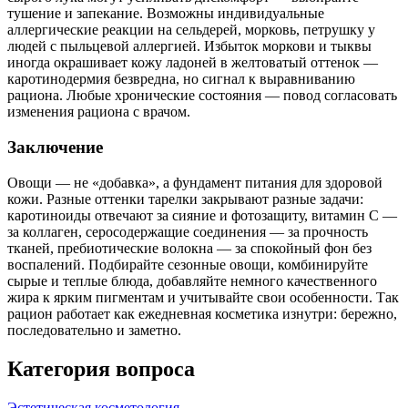
тушение и запекание. Возможны индивидуальные
аллергические реакции на сельдерей, морковь, петрушку у
людей с пыльцевой аллергией. Избыток моркови и тыквы
иногда окрашивает кожу ладоней в желтоватый оттенок —
каротинодермия безвредна, но сигнал к выравниванию
рациона. Любые хронические состояния — повод согласовать
изменения рациона с врачом.
Заключение
Овощи — не «добавка», а фундамент питания для здоровой
кожи. Разные оттенки тарелки закрывают разные задачи:
каротиноиды отвечают за сияние и фотозащиту, витамин С —
за коллаген, серосодержащие соединения — за прочность
тканей, пребиотические волокна — за спокойный фон без
воспалений. Подбирайте сезонные овощи, комбинируйте
сырые и теплые блюда, добавляйте немного качественного
жира к ярким пигментам и учитывайте свои особенности. Так
рацион работает как ежедневная косметика изнутри: бережно,
последовательно и заметно.
Категория вопроса
Эстетическая косметология