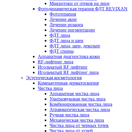
Микротоки от отеков на лице
Фотодинамическая терапия ФДТ REVIXAN
Фототерапия
Лечение акне
Лечение розацеа
Лечение пигментации
ФДТ лица
ФДТ лица и шеи
ФДТ лица, шеи, декольте
ФДТ спины
Аппаратная диагностика кожи
RF-лифтинг лица
Игольчатый RF лифтинг
Игольчатый RF лифтинг лица
Эстетическая косметология
Компьютерная дерматоскопия
Чистка лица
Аппаратная чистка лица
Ультразвуковая чистка лица
Комбинированная чистка лица
Атравматическая чистка лица
Ручная чистка лица
Механическая чистка лица
Чистка лица от черных точек
Чистка лица от угрей