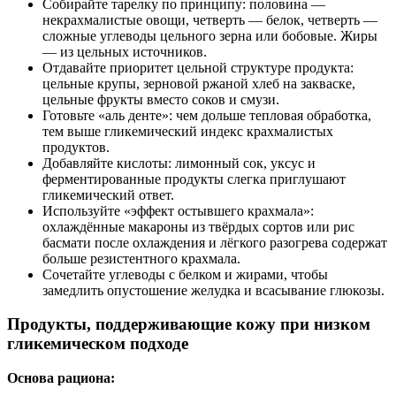
Собирайте тарелку по принципу: половина —
некрахмалистые овощи, четверть — белок, четверть —
сложные углеводы цельного зерна или бобовые. Жиры
— из цельных источников.
Отдавайте приоритет цельной структуре продукта:
цельные крупы, зерновой ржаной хлеб на закваске,
цельные фрукты вместо соков и смузи.
Готовьте «аль денте»: чем дольше тепловая обработка,
тем выше гликемический индекс крахмалистых
продуктов.
Добавляйте кислоты: лимонный сок, уксус и
ферментированные продукты слегка приглушают
гликемический ответ.
Используйте «эффект остывшего крахмала»:
охлаждённые макароны из твёрдых сортов или рис
басмати после охлаждения и лёгкого разогрева содержат
больше резистентного крахмала.
Сочетайте углеводы с белком и жирами, чтобы
замедлить опустошение желудка и всасывание глюкозы.
Продукты, поддерживающие кожу при низком
гликемическом подходе
Основа рациона: