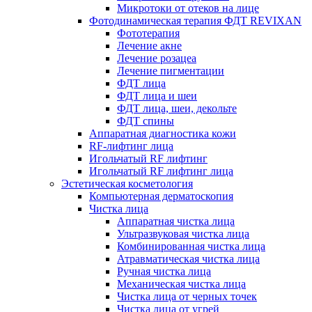
Микротоки от отеков на лице
Фотодинамическая терапия ФДТ REVIXAN
Фототерапия
Лечение акне
Лечение розацеа
Лечение пигментации
ФДТ лица
ФДТ лица и шеи
ФДТ лица, шеи, декольте
ФДТ спины
Аппаратная диагностика кожи
RF-лифтинг лица
Игольчатый RF лифтинг
Игольчатый RF лифтинг лица
Эстетическая косметология
Компьютерная дерматоскопия
Чистка лица
Аппаратная чистка лица
Ультразвуковая чистка лица
Комбинированная чистка лица
Атравматическая чистка лица
Ручная чистка лица
Механическая чистка лица
Чистка лица от черных точек
Чистка лица от угрей