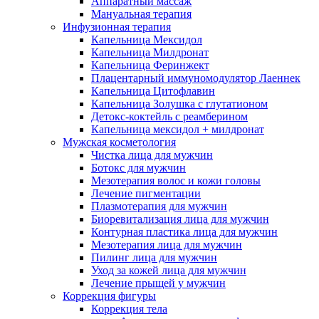
Аппаратный массаж
Мануальная терапия
Инфузионная терапия
Капельница Мексидол
Капельница Милдронат
Капельница Феринжект
Плацентарный иммуномодулятор Лаеннек
Капельница Цитофлавин
Капельница Золушка с глутатионом
Детокс-коктейль с реамберином
Капельница мексидол + милдронат
Мужская косметология
Чистка лица для мужчин
Ботокс для мужчин
Мезотерапия волос и кожи головы
Лечение пигментации
Плазмотерапия для мужчин
Биоревитализация лица для мужчин
Контурная пластика лица для мужчин
Мезотерапия лица для мужчин
Пилинг лица для мужчин
Уход за кожей лица для мужчин
Лечение прыщей у мужчин
Коррекция фигуры
Коррекция тела