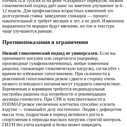
отёчность и тусклость на фоне «сахарных» перекусов, низкий
гликемический подход даёт шанс на заметное улучшение за 6–
12 недель. Для профилактики возрастных изменений это
долгосрочная ставка: замедление гликации — процесс
накопительный и требует месяцев и лет, а не дней. Изменения
выраженности морщин будут мягкими, но тон и текстура
чаще улучшаются раньше.
Противопоказания и ограничения
Низкий гликемический подход не универсален.
Если вы
принимаете инсулин или секретагоги (например,
производные сульфонилмочевины), любые изменения
рациона, снижающие гликемическую нагрузку, согласуйте с
врачом во избежание гипогликемии. При склонности к
реактивной гипогликемии резкие сдвиги в сторону очень
низкого углеводного питания могут ухудшить самочувствие.
Беременным и кормящим требуется индивидуальная
настройка рациона под потребности и рекомендации
акушера‑гинеколога. При СРК и чувствительности к
FODMAP резкое увеличение клетчатки способно усилить
вздутие — повышайте дозу постепенно. Людям с дефицитом
массы тела, подросткам в период активного роста и
спортсменам в периоды высоких нагрузок строгий контроль
ГИ/ГН без учёта калорий и белка может навредить