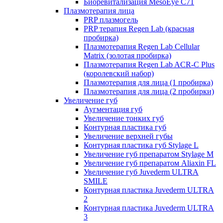
Биоревитализация MesoEye C71
Плазмотерапия лица
PRP плазмогель
PRP терапия Regen Lab (красная
пробирка)
Плазмотерапия Regen Lab Cellular
Matrix (золотая пробирка)
Плазмотерапия Regen Lab ACR-C Plus
(королевский набор)
Плазмотерапия для лица (1 пробирка)
Плазмотерапия для лица (2 пробирки)
Увеличение губ
Аугментация губ
Увеличение тонких губ
Контурная пластика губ
Увеличение верхней губы
Контурная пластика губ Stylage L
Увеличение губ препаратом Stylage M
Увеличение губ препаратом Aliaxin FL
Увеличение губ Juvederm ULTRA
SMILE
Контурная пластика Juvederm ULTRA
2
Контурная пластика Juvederm ULTRA
3