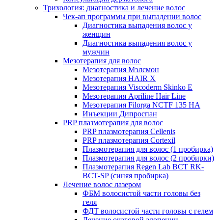
Трихология: диагностика и лечение волос
Чек-ап программы при выпадении волос
Диагностика выпадения волос у
женщин
Диагностика выпадения волос у
мужчин
Мезотерапия для волос
Мезотерапия Мэлсмон
Мезотерапия HAIR X
Мезотерапия Viscoderm Skinko E
Мезотерапия Apriline Hair Line
Мезотерапия Filorga NCTF 135 HA
Инъекции Дипроспан
PRP плазмотерапия для волос
PRP плазмотерапия Cellenis
PRP плазмотерапия Cortexil
Плазмотерапия для волос (1 пробирка)
Плазмотерапия для волос (2 пробирки)
Плазмотерапия Regen Lab BCT RK-
BCT-SP (синяя пробирка)
Лечение волос лазером
ФБМ волосистой части головы без
геля
ФДТ волосистой части головы с гелем
Лечение очаговой алопеции