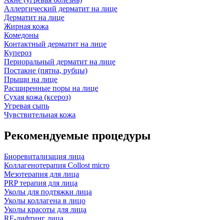
Аллергический дерматит на лице
Дерматит на лице
Жирная кожа
Комедоны
Контактный дерматит на лице
Купероз
Периоральный дерматит на лице
Постакне (пятна, рубцы)
Прыщи на лице
Расширенные поры на лице
Сухая кожа (ксероз)
Угревая сыпь
Чувствительная кожа
Рекомендуемые процедуры
Биоревитализация лица
Коллагенотерапия Collost micro
Мезотерапия для лица
PRP терапия для лица
Уколы для подтяжки лица
Уколы коллагена в лицо
Уколы красоты для лица
RF-лифтинг лица