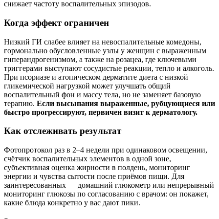
снижает частоту воспалительных эпизодов.
Когда эффект ограничен
Низкий ГИ слабее влияет на невоспалительные комедоны,
гормонально обусловленные узлы у женщин с выраженным
гиперандрогенизмом, а также на розацеа, где ключевыми
триггерами выступают сосудистые реакции, тепло и алкоголь.
При псориазе и атопическом дерматите диета с низкой
гликемической нагрузкой может улучшать общий
воспалительный фон и массу тела, но не заменяет базовую
терапию.
Если высыпания выраженные, рубцующиеся или
быстро прогрессируют, первичен визит к дерматологу.
Как отслеживать результат
Фотопротокол раз в 2–4 недели при одинаковом освещении,
счётчик воспалительных элементов в одной зоне,
субъективная оценка жирности в полдень, мониторинг
энергии и чувства сытости после приёмов пищи. Для
заинтересованных — домашний глюкометр или непрерывный
мониторинг глюкозы по согласованию с врачом: он покажет,
какие блюда конкретно у вас дают пики.