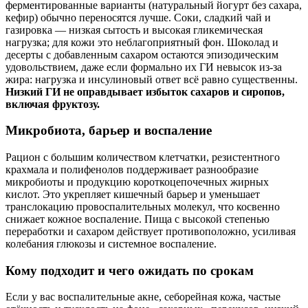
ферментированные варианты (натуральный йогурт без сахара,
кефир) обычно переносятся лучше. Соки, сладкий чай и
газировка — низкая сытость и высокая гликемическая
нагрузка; для кожи это неблагоприятный фон. Шоколад и
десерты с добавленным сахаром остаются эпизодическим
удовольствием, даже если формально их ГИ невысок из‑за
жира: нагрузка и инсулиновый ответ всё равно существенны.
Низкий ГИ не оправдывает избыток сахаров и сиропов,
включая фруктозу.
Микробиота, барьер и воспаление
Рацион с большим количеством клетчатки, резистентного
крахмала и полифенолов поддерживает разнообразие
микробиоты и продукцию короткоцепочечных жирных
кислот. Это укрепляет кишечный барьер и уменьшает
транслокацию провоспалительных молекул, что косвенно
снижает кожное воспаление. Пища с высокой степенью
переработки и сахаром действует противоположно, усиливая
колебания глюкозы и системное воспаление.
Кому подходит и чего ожидать по срокам
Если у вас воспалительные акне, себорейная кожа, частые