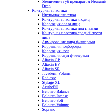
Увеличение губ препаратом Neuramis
Deep
Контурная пластика
Интимная пластика
Контурная пластика ягодиц
Коррекция овала лица
Контурная пластика под глазами
Контурная пластика средней трети
лица
Армирование лица филлерами
Коррекция подбородка
Коррекция носа
Коррекция скул филлерами
Aliaxin GP
Aliaxin EV
Aliaxin SR
Juvederm Voluma
Radiesse
Stylage XL
AestheFill
Belotero Balance
Belotero Intense
Belotero Soft
Belotero Volume
Soprano