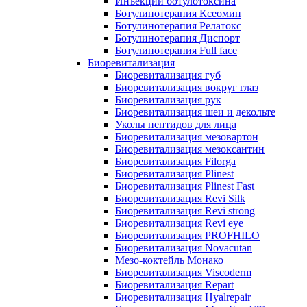
Инъекции ботулотоксина
Ботулинотерапия Ксеомин
Ботулинотерапия Релатокс
Ботулинотерапия Диспорт
Ботулинотерапия Full face
Биоревитализация
Биоревитализация губ
Биоревитализация вокруг глаз
Биоревитализация рук
Биоревитализация шеи и декольте
Уколы пептидов для лица
Биоревитализация мезовартон
Биоревитализация мезоксантин
Биоревитализация Filorga
Биоревитализация Plinest
Биоревитализация Plinest Fast
Биоревитализация Revi Silk
Биоревитализация Revi strong
Биоревитализация Revi eye
Биоревитализация PROFHILO
Биоревитализация Novacutan
Мезо-коктейль Монако
Биоревитализация Viscoderm
Биоревитализация Repart
Биоревитализация Hyalrepair