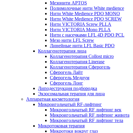
Мезонити APTOS
Полимолочные нити White medience
Нити White Medience PDO MONO
Нити White Medience PDO SCREW
Нити VICTORIA Screw PLLA
Нити VICTORIA Mono PLLA
Нити с насечками LFL 4D PDO PCL
Мезо нити LFL Screw
Линейные нити LFL Basic PDO
Коллагенотерапия лица
Коллагенотерапия Collost micro
Коллагенотерапия Linerase
Коллагенотерапия Сферогель
Сферогель Лайт
Сферогель Медиум
Сферогель Лонг
Липодеструкция подбородка
Экзосомальная терапия для лица
Аппаратная косметология
Микроигольчатый RF-лифтинг
Микроигольчатый RF лифтинг век
Микроигольчатый RF лифтинг живота
Микроигольчатый RF лифтинг тела
Микротоковая терапия
Микротоки вокруг глаз