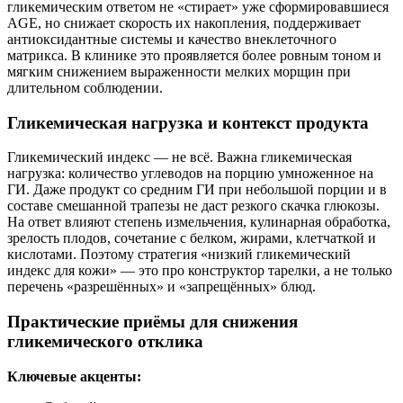
гликемическим ответом не «стирает» уже сформировавшиеся
AGE, но снижает скорость их накопления, поддерживает
антиоксидантные системы и качество внеклеточного
матрикса. В клинике это проявляется более ровным тоном и
мягким снижением выраженности мелких морщин при
длительном соблюдении.
Гликемическая нагрузка и контекст продукта
Гликемический индекс — не всё. Важна гликемическая
нагрузка: количество углеводов на порцию умноженное на
ГИ. Даже продукт со средним ГИ при небольшой порции и в
составе смешанной трапезы не даст резкого скачка глюкозы.
На ответ влияют степень измельчения, кулинарная обработка,
зрелость плодов, сочетание с белком, жирами, клетчаткой и
кислотами. Поэтому стратегия «низкий гликемический
индекс для кожи» — это про конструктор тарелки, а не только
перечень «разрешённых» и «запрещённых» блюд.
Практические приёмы для снижения
гликемического отклика
Ключевые акценты: