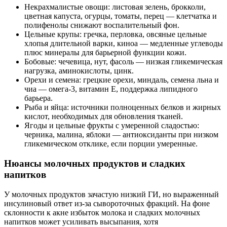
Некрахмалистые овощи: листовая зелень, брокколи,
цветная капуста, огурцы, томаты, перец — клетчатка и
полифенолы снижают воспалительный фон.
Цельные крупы: гречка, перловка, овсяные цельные
хлопья длительной варки, киноа — медленные углеводы
плюс минералы для барьерной функции кожи.
Бобовые: чечевица, нут, фасоль — низкая гликемическая
нагрузка, аминокислоты, цинк.
Орехи и семена: грецкие орехи, миндаль, семена льна и
чиа — омега‑3, витамин Е, поддержка липидного
барьера.
Рыба и яйца: источники полноценных белков и жирных
кислот, необходимых для обновления тканей.
Ягоды и цельные фрукты с умеренной сладостью:
черника, малина, яблоки — антиоксиданты при низком
гликемическом отклике, если порции умеренные.
Нюансы молочных продуктов и сладких
напитков
У молочных продуктов зачастую низкий ГИ, но выраженный
инсулиновый ответ из‑за сывороточных фракций. На фоне
склонности к акне избыток молока и сладких молочных
напитков может усиливать высыпания, хотя