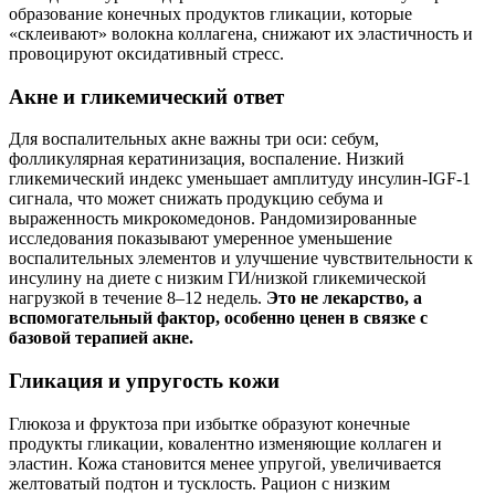
образование конечных продуктов гликации, которые
«склеивают» волокна коллагена, снижают их эластичность и
провоцируют оксидативный стресс.
Акне и гликемический ответ
Для воспалительных акне важны три оси: себум,
фолликулярная кератинизация, воспаление. Низкий
гликемический индекс уменьшает амплитуду инсулин‑IGF‑1
сигнала, что может снижать продукцию себума и
выраженность микрокомедонов. Рандомизированные
исследования показывают умеренное уменьшение
воспалительных элементов и улучшение чувствительности к
инсулину на диете с низким ГИ/низкой гликемической
нагрузкой в течение 8–12 недель.
Это не лекарство, а
вспомогательный фактор, особенно ценен в связке с
базовой терапией акне.
Гликация и упругость кожи
Глюкоза и фруктоза при избытке образуют конечные
продукты гликации, ковалентно изменяющие коллаген и
эластин. Кожа становится менее упругой, увеличивается
желтоватый подтон и тусклость. Рацион с низким