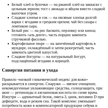
Белый хлеб и булочки — на ржаной хлеб на закваске с
цельным зерном; тост с авокадо и яйцом вместо сладкой
выпечки утром.
Сладкие хлопья и сок — на овсяные хлопья долгой
варки с ягодами и грецким орехом; чай без сахара с
ломтиком сыра.
Белый рис — на рис басмати, перловку или киноа;
готовить «аль денте», часть порции заменить
стручковой фасолью.
Картофельное пюре — на запечённый картофель в
мундире, охлаждённый и затем разогретый; часть
заменить цветной капустой.
Сладкие йогурты — на натуральный йогурт,
подслащённый ягодами и корицей.
Синергия питания и ухода
Правило «низкий гликемический индекс для кожи»
раскрывается в синергии. Снаружи — мягкое очищение,
некомедогенные увлажняющие средства, солнцезащита, при
акне — ретиноиды и азелаиновая кислота по схеме врача.
Изнутри — адекватный белок, омега‑3, цинк, витамин D при
дефиците, вода и режим сна. Такой комплекс уменьшает
потребность кожи в компенсаторной продукции себума и