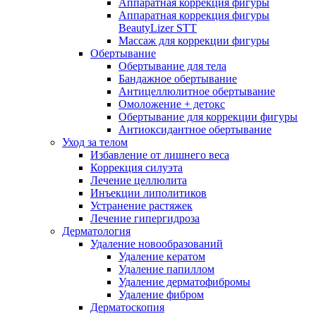
Аппаратная коррекция фигуры
Аппаратная коррекция фигуры
BeautyLizer STT
Массаж для коррекции фигуры
Обертывание
Обертывание для тела
Бандажное обертывание
Антицеллюлитное обертывание
Омоложение + детокс
Обертывание для коррекции фигуры
Антиоксидантное обертывание
Уход за телом
Избавление от лишнего веса
Коррекция силуэта
Лечение целлюлита
Инъекции липолитиков
Устранение растяжек
Лечение гипергидроза
Дерматология
Удаление новообразований
Удаление кератом
Удаление папиллом
Удаление дерматофибромы
Удаление фибром
Дерматоскопия