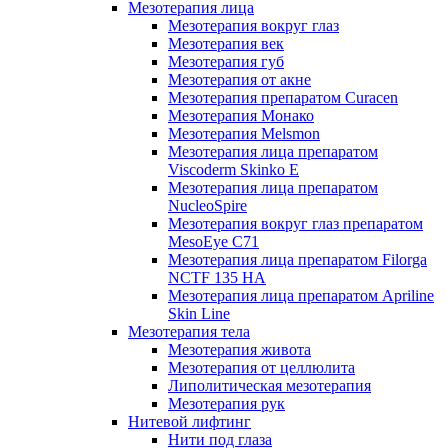
Мезотерапия лица
Мезотерапия вокруг глаз
Мезотерапия век
Мезотерапия губ
Мезотерапия от акне
Мезотерапия препаратом Curacen
Мезотерапия Монако
Мезотерапия Melsmon
Мезотерапия лица препаратом
Viscoderm Skinko E
Мезотерапия лица препаратом
NucleoSpire
Мезотерапия вокруг глаз препаратом
MesoEye С71
Мезотерапия лица препаратом Filorga
NCTF 135 HA
Мезотерапия лица препаратом Apriline
Skin Line
Мезотерапия тела
Мезотерапия живота
Мезотерапия от целлюлита
Липолитическая мезотерапия
Мезотерапия рук
Нитевой лифтинг
Нити под глаза