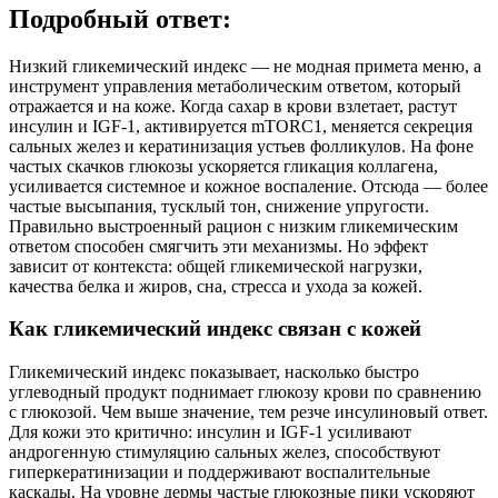
Подробный ответ:
Низкий гликемический индекс — не модная примета меню, а
инструмент управления метаболическим ответом, который
отражается и на коже. Когда сахар в крови взлетает, растут
инсулин и IGF‑1, активируется mTORC1, меняется секреция
сальных желез и кератинизация устьев фолликулов. На фоне
частых скачков глюкозы ускоряется гликация коллагена,
усиливается системное и кожное воспаление. Отсюда — более
частые высыпания, тусклый тон, снижение упругости.
Правильно выстроенный рацион с низким гликемическим
ответом способен смягчить эти механизмы. Но эффект
зависит от контекста: общей гликемической нагрузки,
качества белка и жиров, сна, стресса и ухода за кожей.
Как гликемический индекс связан с кожей
Гликемический индекс показывает, насколько быстро
углеводный продукт поднимает глюкозу крови по сравнению
с глюкозой. Чем выше значение, тем резче инсулиновый ответ.
Для кожи это критично: инсулин и IGF‑1 усиливают
андрогенную стимуляцию сальных желез, способствуют
гиперкератинизации и поддерживают воспалительные
каскады. На уровне дермы частые глюкозные пики ускоряют