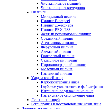
Чистка лица от прыщей
Чистка лица от комедонов
Пилинги
Миндальный пилинг
Пилинг Biorepeel
Пилинг Джесснера
Пилинг PRX-T33
Желтый ретиноловый пилинг
Срединный пилинг
Азелаиновый пилинг
Феруловый пилинг
Алмазный пилинг
Гликолевый пилинг
Салициловый пилинг
Пировиноградный пилинг
Молочный пилинг
Интимный пилинг
Уход за кожей лица
Карбокситерапия лица
Глубокое увлажнение и фейслифтинг
Интенсивное увлажнение лица
Интенсивное омоложение лица
Лечение прыщей
Регенерация и восстановление кожи лица
Лазерная косметология