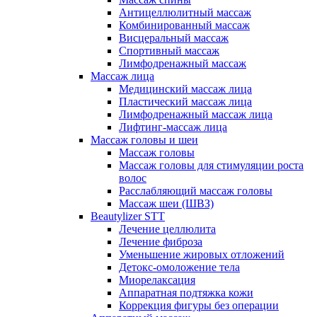
Антицеллюлитный массаж
Комбинированный массаж
Висцеральный массаж
Спортивный массаж
Лимфодренажный массаж
Массаж лица
Медицинский массаж лица
Пластический массаж лица
Лимфодренажный массаж лица
Лифтинг-массаж лица
Массаж головы и шеи
Массаж головы
Массаж головы для стимуляции роста
волос
Расслабляющий массаж головы
Массаж шеи (ШВЗ)
Beautylizer STT
Лечение целлюлита
Лечение фиброза
Уменьшение жировых отложений
Детокс-омоложение тела
Миорелаксация
Аппаратная подтяжка кожи
Коррекция фигуры без операции