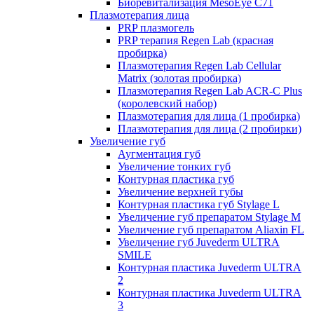
Биоревитализация MesoEye C71
Плазмотерапия лица
PRP плазмогель
PRP терапия Regen Lab (красная
пробирка)
Плазмотерапия Regen Lab Cellular
Matrix (золотая пробирка)
Плазмотерапия Regen Lab ACR-C Plus
(королевский набор)
Плазмотерапия для лица (1 пробирка)
Плазмотерапия для лица (2 пробирки)
Увеличение губ
Аугментация губ
Увеличение тонких губ
Контурная пластика губ
Увеличение верхней губы
Контурная пластика губ Stylage L
Увеличение губ препаратом Stylage M
Увеличение губ препаратом Aliaxin FL
Увеличение губ Juvederm ULTRA
SMILE
Контурная пластика Juvederm ULTRA
2
Контурная пластика Juvederm ULTRA
3