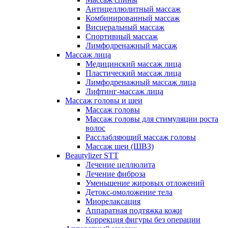
Антицеллюлитный массаж
Комбинированный массаж
Висцеральный массаж
Спортивный массаж
Лимфодренажный массаж
Массаж лица
Медицинский массаж лица
Пластический массаж лица
Лимфодренажный массаж лица
Лифтинг-массаж лица
Массаж головы и шеи
Массаж головы
Массаж головы для стимуляции роста
волос
Расслабляющий массаж головы
Массаж шеи (ШВЗ)
Beautylizer STT
Лечение целлюлита
Лечение фиброза
Уменьшение жировых отложений
Детокс-омоложение тела
Миорелаксация
Аппаратная подтяжка кожи
Коррекция фигуры без операции