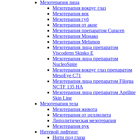
Мезотерапия лица
Мезотерапия вокруг глаз
Мезотерапия век
Мезотерапия губ
Мезотерапия от акне
Мезотерапия препаратом Curacen
Мезотерапия Монако
Мезотерапия Melsmon
Мезотерапия лица препаратом
Viscoderm Skinko E
Мезотерапия лица препаратом
NucleoSpire
Мезотерапия вокруг глаз препаратом
MesoEye С71
Мезотерапия лица препаратом Filorga
NCTF 135 HA
Мезотерапия лица препаратом Apriline
Skin Line
Мезотерапия тела
Мезотерапия живота
Мезотерапия от целлюлита
Липолитическая мезотерапия
Мезотерапия рук
Нитевой лифтинг
Нити под глаза