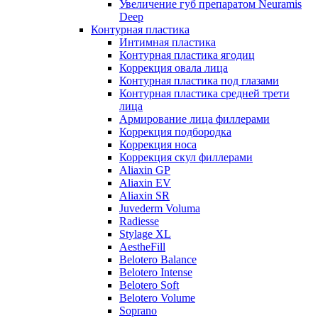
Увеличение губ препаратом Neuramis
Deep
Контурная пластика
Интимная пластика
Контурная пластика ягодиц
Коррекция овала лица
Контурная пластика под глазами
Контурная пластика средней трети
лица
Армирование лица филлерами
Коррекция подбородка
Коррекция носа
Коррекция скул филлерами
Aliaxin GP
Aliaxin EV
Aliaxin SR
Juvederm Voluma
Radiesse
Stylage XL
AestheFill
Belotero Balance
Belotero Intense
Belotero Soft
Belotero Volume
Soprano