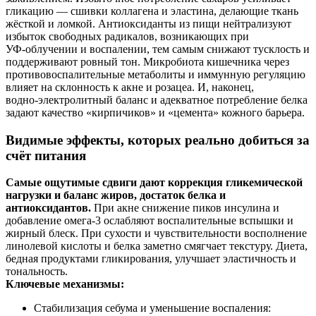
гликацию — сшивки коллагена и эластина, делающие ткань
жёсткой и ломкой. Антиоксиданты из пищи нейтрализуют
избыток свободных радикалов, возникающих при
УФ‑облучении и воспалении, тем самым снижают тусклость и
поддерживают ровный тон. Микробиота кишечника через
противовоспалительные метаболиты и иммунную регуляцию
влияет на склонность к акне и розацеа. И, наконец,
водно‑электролитный баланс и адекватное потребление белка
задают качество «кирпичиков» и «цемента» кожного барьера.
Видимые эффекты, которых реально добиться за
счёт питания
Самые ощутимые сдвиги дают коррекция гликемической
нагрузки и баланс жиров, достаток белка и
антиоксидантов.
При акне снижение пиков инсулина и
добавление омега‑3 ослабляют воспалительные вспышки и
жирный блеск. При сухости и чувствительности восполнение
линолевой кислоты и белка заметно смягчает текстуру. Диета,
бедная продуктами гликирования, улучшает эластичность и
тональность.
Ключевые механизмы:
Стабилизация себума и уменьшение воспаления: