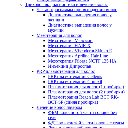
Трихология: диагностика и лечение волос
Чек-ап программы при выпадении волос
Диагностика выпадения волос у
женщин
Диагностика выпадения волос у
мужчин
Мезотерапия для волос
Мезотерапия Мэлсмон
Мезотерапия HAIR X
Мезотерапия Viscoderm Skinko E
Мезотерапия Apriline Hair Line
Мезотерапия Filorga NCTF 135 HA
Инъекции Дипроспан
PRP плазмотерапия для волос
PRP плазмотерапия Cellenis
PRP плазмотерапия Cortexil
Плазмотерапия для волос (1 пробирка)
Плазмотерапия для волос (2 пробирки)
Плазмотерапия Regen Lab BCT RK-
BCT-SP (синяя пробирка)
Лечение волос лазером
ФБМ волосистой части головы без
геля
ФДТ волосистой части головы с гелем
Лечение очаговой алопеции