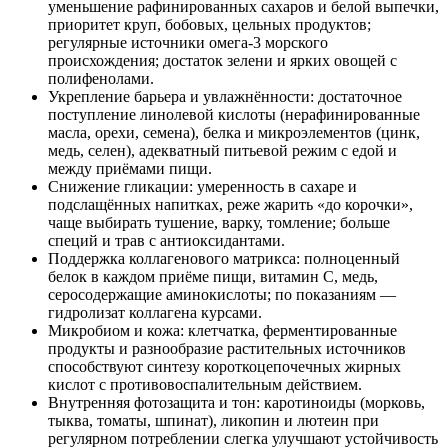
уменьшение рафинированных сахаров и белой выпечки,
приоритет круп, бобовых, цельных продуктов;
регулярные источники омега‑3 морского
происхождения; достаток зелени и ярких овощей с
полифенолами.
Укрепление барьера и увлажнённости: достаточное
поступление линолевой кислоты (нерафинированные
масла, орехи, семена), белка и микроэлементов (цинк,
медь, селен), адекватный питьевой режим с едой и
между приёмами пищи.
Снижение гликации: умеренность в сахаре и
подслащённых напитках, реже жарить «до корочки»,
чаще выбирать тушение, варку, томление; больше
специй и трав с антиоксидантами.
Поддержка коллагенового матрикса: полноценный
белок в каждом приёме пищи, витамин С, медь,
серосодержащие аминокислоты; по показаниям —
гидролизат коллагена курсами.
Микробиом и кожа: клетчатка, ферментированные
продукты и разнообразие растительных источников
способствуют синтезу короткоцепочечных жирных
кислот с противовоспалительным действием.
Внутренняя фотозащита и тон: каротиноиды (морковь,
тыква, томаты, шпинат), ликопин и лютеин при
регулярном потреблении слегка улучшают устойчивость