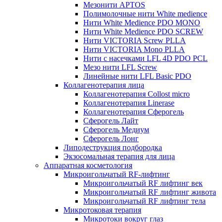
Мезонити APTOS
Полимолочные нити White medience
Нити White Medience PDO MONO
Нити White Medience PDO SCREW
Нити VICTORIA Screw PLLA
Нити VICTORIA Mono PLLA
Нити с насечками LFL 4D PDO PCL
Мезо нити LFL Screw
Линейные нити LFL Basic PDO
Коллагенотерапия лица
Коллагенотерапия Collost micro
Коллагенотерапия Linerase
Коллагенотерапия Сферогель
Сферогель Лайт
Сферогель Медиум
Сферогель Лонг
Липодеструкция подбородка
Экзосомальная терапия для лица
Аппаратная косметология
Микроигольчатый RF-лифтинг
Микроигольчатый RF лифтинг век
Микроигольчатый RF лифтинг живота
Микроигольчатый RF лифтинг тела
Микротоковая терапия
Микротоки вокруг глаз