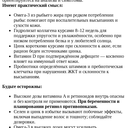
ориентируйтесь на анализы и симптомы.
Имеют практический смысл:
Омега‑3 из рыбьего жира при редком потреблении
рыбы: помогают при воспалительных высыпаниях и
сухости кожи.
Гидролизат коллагена курсами 8–12 недель для
поддержки упругости и увлажнённости, особенно при
низком потреблении белка и у любителей солнца.
Цинк короткими курсами при склонности к акне, если
рацион беден источниками цинка.
Витамин D при подтверждённом дефиците — косвенно
влияет на иммунный ответ кожи.
Пробиотики определённых штаммов и пребиотическая
клетчатка при нарушениях ЖКТ и склонности к
высыпаниям.
Будьте осторожны:
Высокие дозы витамина A и ретиноидов внутрь опасны
и без контроля не применяются.
При беременности и
планировании ретинол противопоказан.
Селен и цинк в избытке вызывают побочные эффекты,
включая выпадение волос и тошноту; соблюдайте
дозировки.
Омега‑3 в высоких дозах могут усиливать