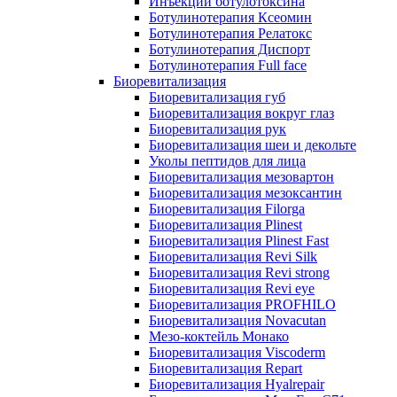
Инъекции ботулотоксина
Ботулинотерапия Ксеомин
Ботулинотерапия Релатокс
Ботулинотерапия Диспорт
Ботулинотерапия Full face
Биоревитализация
Биоревитализация губ
Биоревитализация вокруг глаз
Биоревитализация рук
Биоревитализация шеи и декольте
Уколы пептидов для лица
Биоревитализация мезовартон
Биоревитализация мезоксантин
Биоревитализация Filorga
Биоревитализация Plinest
Биоревитализация Plinest Fast
Биоревитализация Revi Silk
Биоревитализация Revi strong
Биоревитализация Revi eye
Биоревитализация PROFHILO
Биоревитализация Novacutan
Мезо-коктейль Монако
Биоревитализация Viscoderm
Биоревитализация Repart
Биоревитализация Hyalrepair