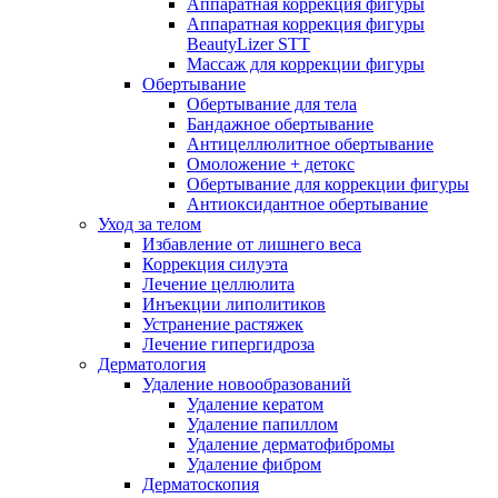
Аппаратная коррекция фигуры
Аппаратная коррекция фигуры
BeautyLizer STT
Массаж для коррекции фигуры
Обертывание
Обертывание для тела
Бандажное обертывание
Антицеллюлитное обертывание
Омоложение + детокс
Обертывание для коррекции фигуры
Антиоксидантное обертывание
Уход за телом
Избавление от лишнего веса
Коррекция силуэта
Лечение целлюлита
Инъекции липолитиков
Устранение растяжек
Лечение гипергидроза
Дерматология
Удаление новообразований
Удаление кератом
Удаление папиллом
Удаление дерматофибромы
Удаление фибром
Дерматоскопия