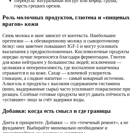
Перекусы: натуральный йогурт или кефир, груша,
горсть грецких орехов.
Роль молочных продуктов, глютена и «пищевых
врагов» кожи
Связь молока и акне зависит от контекста. Наибольшие
претензии — к обезжиренному молоку и сывороточному
белку: они заметнее повышают IGF‑1 и могут усиливать
высыпания у предрасположенных. Кисломолочные продукты
нередко лучше переносятся благодаря ферментации. Глютен
для кожи нейтрален у большинства людей; исключения —
целиакия и непереносимость, где воспаление кишечника
отражается и на коже. Сахар — ключевой ускоритель
гликации, а сладкие напитки — самый коварный источник.
Алкоголь и продукты с высоким содержанием гистамина
(вино, выдержанные сыры) часто усиливают покраснение при
розацеа. Солёные готовые продукты могут давать отёчность и
«уставшее» лицо за счёт задержки воды.
Добавки: когда есть смысл и где границы
Диета в приоритете. Добавки — это «точечный ремонт», а не
фундамент. Выбирайте минимально необходимое и