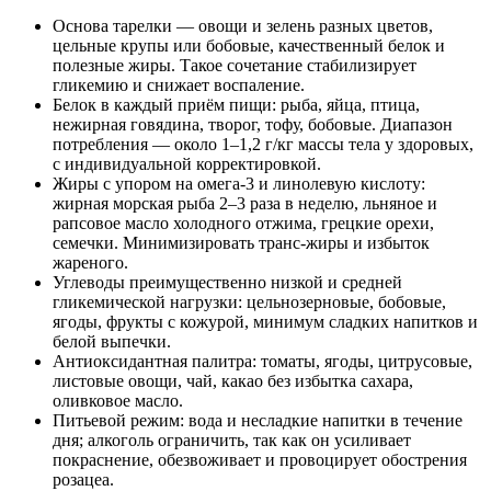
Основа тарелки — овощи и зелень разных цветов,
цельные крупы или бобовые, качественный белок и
полезные жиры. Такое сочетание стабилизирует
гликемию и снижает воспаление.
Белок в каждый приём пищи: рыба, яйца, птица,
нежирная говядина, творог, тофу, бобовые. Диапазон
потребления — около 1–1,2 г/кг массы тела у здоровых,
с индивидуальной корректировкой.
Жиры с упором на омега‑3 и линолевую кислоту:
жирная морская рыба 2–3 раза в неделю, льняное и
рапсовое масло холодного отжима, грецкие орехи,
семечки. Минимизировать транс‑жиры и избыток
жареного.
Углеводы преимущественно низкой и средней
гликемической нагрузки: цельнозерновые, бобовые,
ягоды, фрукты с кожурой, минимум сладких напитков и
белой выпечки.
Антиоксидантная палитра: томаты, ягоды, цитрусовые,
листовые овощи, чай, какао без избытка сахара,
оливковое масло.
Питьевой режим: вода и несладкие напитки в течение
дня; алкоголь ограничить, так как он усиливает
покраснение, обезвоживает и провоцирует обострения
розацеа.