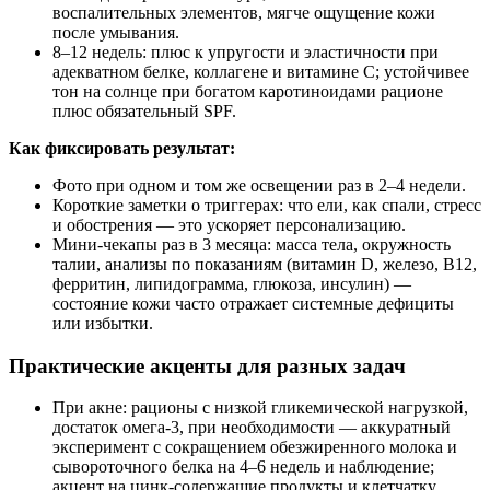
воспалительных элементов, мягче ощущение кожи
после умывания.
8–12 недель: плюс к упругости и эластичности при
адекватном белке, коллагене и витамине С; устойчивее
тон на солнце при богатом каротиноидами рационе
плюс обязательный SPF.
Как фиксировать результат:
Фото при одном и том же освещении раз в 2–4 недели.
Короткие заметки о триггерах: что ели, как спали, стресс
и обострения — это ускоряет персонализацию.
Мини‑чекапы раз в 3 месяца: масса тела, окружность
талии, анализы по показаниям (витамин D, железо, В12,
ферритин, липидограмма, глюкоза, инсулин) —
состояние кожи часто отражает системные дефициты
или избытки.
Практические акценты для разных задач
При акне: рационы с низкой гликемической нагрузкой,
достаток омега‑3, при необходимости — аккуратный
эксперимент с сокращением обезжиренного молока и
сывороточного белка на 4–6 недель и наблюдение;
акцент на цинк‑содержащие продукты и клетчатку.