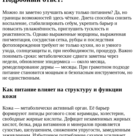
Можно ли заметно улучшить кожу только питанием? Да, но
границы возможностей здесь чёткие. Диета способна снизить
воспаление, стабилизировать себум, укрепить барьер и
повысить увлажнённость, приглушить тусклость и
реактивность. Однако выраженные морщины, выраженная
пигментация, сосудистая сетка, рубцы и последствия
фотоповреждения требуют не только кухни, но и умного
ухода, солнцезащиты и, при необходимости, процедур. Важно
понимать сроки: метаболические сдвиги заметны через
недели, обновление эпидермиса — около месяца,
ремоделирование дермы — месяцы. При грамотном подходе
питание становится мощным и безопасным инструментом, но
не единственным.
Как питание влияет на структуру и функции
кожи
Кожа — метаболически активный орган. Её барьер
формируют липиды рогового слоя: керамиды, холестерин,
свободные жирные кислоты. Дефицит незаменимых жирных
кислот, белка, ряда витаминов и минералов проявляется
сухостью, шелушением, снижением упругости, замедленным
заживлением. Избыточное потребление сахаров усиливает