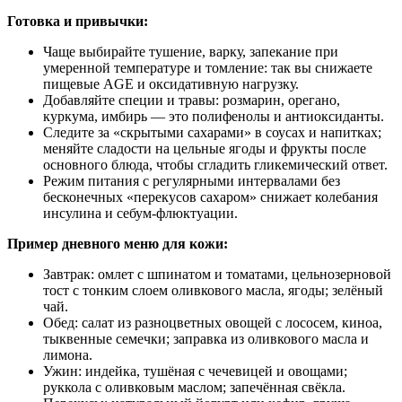
Готовка и привычки:
Чаще выбирайте тушение, варку, запекание при
умеренной температуре и томление: так вы снижаете
пищевые AGE и оксидативную нагрузку.
Добавляйте специи и травы: розмарин, орегано,
куркума, имбирь — это полифенолы и антиоксиданты.
Следите за «скрытыми сахарами» в соусах и напитках;
меняйте сладости на цельные ягоды и фрукты после
основного блюда, чтобы сгладить гликемический ответ.
Режим питания с регулярными интервалами без
бесконечных «перекусов сахаром» снижает колебания
инсулина и себум‑флюктуации.
Пример дневного меню для кожи:
Завтрак: омлет с шпинатом и томатами, цельнозерновой
тост с тонким слоем оливкового масла, ягоды; зелёный
чай.
Обед: салат из разноцветных овощей с лососем, киноа,
тыквенные семечки; заправка из оливкового масла и
лимона.
Ужин: индейка, тушёная с чечевицей и овощами;
руккола с оливковым маслом; запечённая свёкла.