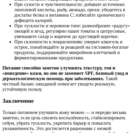
При сухости и чувствительности: добавьте источники
линолевой кислоты, рыбу, авокадо, орехи; убедитесь в
достатке белка и витамина С; избегайте хронического
дефицита калорий.
При тусклости и неровном тоне: разнообразьте «радугу»
овощей и ягод, регулярно ешьте томаты и цитрусовые,
уменьшите сахар и жареное до хрустящей корочки.
При склонности к покраснениям: умерьте алкоголь и
острое, понаблюдайте за реакцией на гистамин‑богатые
продукты, поддерживайте микробиом клетчаткой и
ферментированными продуктами.
Питание способно заметно улучшить текстуру, тон и
«поведение» кожи, но оно не заменяет SPF, базовый уход и
дерматологическую помощь при заболеваниях.
Такой
честный баланс ожиданий помогает увидеть реальную,
устойчивую пользу.
Заключение
Только питанием улучшить кожу можно — и нередко весьма
заметно, если цель снизить воспалённость, стабилизировать
себум, убрать тусклость, укрепить барьер и повысить
увлажнённость. Это достигается рационами с низкой