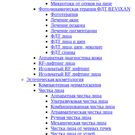
Микротоки от отеков на лице
Фотодинамическая терапия ФДТ REVIXAN
Фототерапия
Лечение акне
Лечение розацеа
Лечение пигментации
ФДТ лица
ФДТ лица и шеи
ФДТ лица, шеи, декольте
ФДТ спины
Аппаратная диагностика кожи
RF-лифтинг лица
Игольчатый RF лифтинг
Игольчатый RF лифтинг лица
Эстетическая косметология
Компьютерная дерматоскопия
Чистка лица
Аппаратная чистка лица
Ультразвуковая чистка лица
Комбинированная чистка лица
Атравматическая чистка лица
Ручная чистка лица
Механическая чистка лица
Чистка лица от черных точек
Чистка лица от угрей