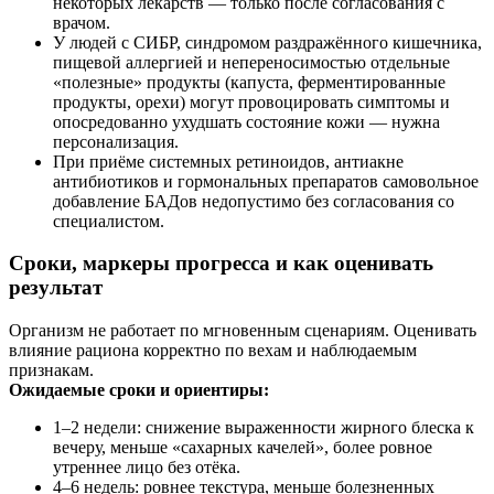
некоторых лекарств — только после согласования с
врачом.
У людей с СИБР, синдромом раздражённого кишечника,
пищевой аллергией и непереносимостью отдельные
«полезные» продукты (капуста, ферментированные
продукты, орехи) могут провоцировать симптомы и
опосредованно ухудшать состояние кожи — нужна
персонализация.
При приёме системных ретиноидов, антиакне
антибиотиков и гормональных препаратов самовольное
добавление БАДов недопустимо без согласования со
специалистом.
Сроки, маркеры прогресса и как оценивать
результат
Организм не работает по мгновенным сценариям. Оценивать
влияние рациона корректно по вехам и наблюдаемым
признакам.
Ожидаемые сроки и ориентиры:
1–2 недели: снижение выраженности жирного блеска к
вечеру, меньше «сахарных качелей», более ровное
утреннее лицо без отёка.
4–6 недель: ровнее текстура, меньше болезненных