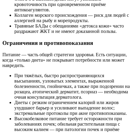
кровоточивость при одновременном приёме
антикоагулянтов.
Коллаген морского происхождения — риск для людей с
аллергией на рыбу и морепродукты.
Травяные БАДы с обещаниями «детокса кожи» часто
раздражают ЖКТ и не имеют доказанной пользы.
Ограничения и противопоказания
Питание — часть общей стратегии здоровья. Есть ситуации,
когда «только диета» не покрывает потребности или может
навредить.
При тяжёлых, быстро распространяющихся
высыпаниях, узловатых элементах, выраженной
болезненности, гнойничках, а также при подозрении на
розацеа, атопический дерматит, псориаз — необходима
очная консультация дерматолога.
Диеты с резким ограничением калорий или жиров
ухудшают барьер и усиливают выпадение волос;
экстремальные протоколы при акне противопоказаны.
Высокобелковое питание требует осторожности при
заболеваниях почек; обильная растительная пища с
высоким калием — при патологии почек и приёме