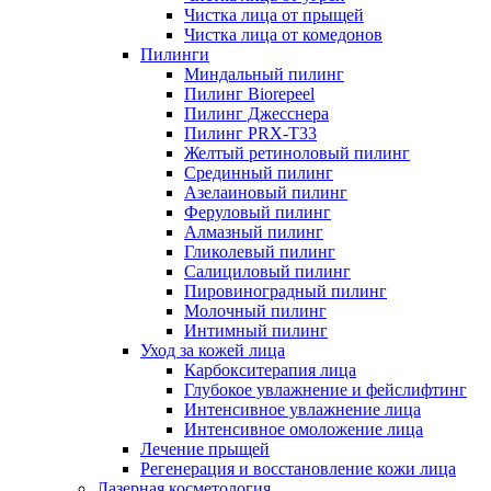
Чистка лица от прыщей
Чистка лица от комедонов
Пилинги
Миндальный пилинг
Пилинг Biorepeel
Пилинг Джесснера
Пилинг PRX-T33
Желтый ретиноловый пилинг
Срединный пилинг
Азелаиновый пилинг
Феруловый пилинг
Алмазный пилинг
Гликолевый пилинг
Салициловый пилинг
Пировиноградный пилинг
Молочный пилинг
Интимный пилинг
Уход за кожей лица
Карбокситерапия лица
Глубокое увлажнение и фейслифтинг
Интенсивное увлажнение лица
Интенсивное омоложение лица
Лечение прыщей
Регенерация и восстановление кожи лица
Лазерная косметология