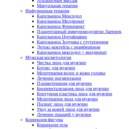
Аппаратный массаж
Мануальная терапия
Инфузионная терапия
Капельница Мексидол
Капельница Милдронат
Капельница Феринжект
Плацентарный иммуномодулятор Лаеннек
Капельница Цитофлавин
Капельница Золушка с глутатионом
Детокс-коктейль с реамберином
Капельница мексидол + милдронат
Мужская косметология
Чистка лица для мужчин
Ботокс для мужчин
Мезотерапия волос и кожи головы
Лечение пигментации
Плазмотерапия для мужчин
Биоревитализация лица для мужчин
Контурная пластика лица для мужчин
Мезотерапия лица для мужчин
Пилинг лица для мужчин
Уход за кожей лица для мужчин
Лечение прыщей у мужчин
Коррекция фигуры
Коррекция тела