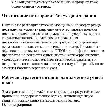
к УФ‑индуцируемому покраснению и придают коже
более «живой» оттенок.
Что питание не исправит без ухода и терапии
Питание не разгладит глубокие морщины и не уберёт рубцы
постакне, не «склеит» разрушенные эластиновые волокна
после многолетнего фотоповреждения, не уберёт купероз и
сосудистые звёздочки. Мелазма и выраженная
поствоспалительная пигментация требуют фотопротекции,
дерматологических схем и, нередко, процедур. Гормонально
обусловленные высыпания при СПКЯ или на фоне некоторых
препаратов не решаются одной диетой, хотя корректировка
углеводов и веса помогает. При атопическом дерматите и
псориазе питание влияет на частоту и силу обострений, но не
заменяет базовую терапию и уход.
Рабочая стратегия питания для заметно лучшей
кожи
Эта стратегия не про «жёсткие запреты», а про устойчивые
привычки, поддерживающие барьер, антиоксидантную
защиту и гормонально‑метаболический баланс.
Основы рациона: