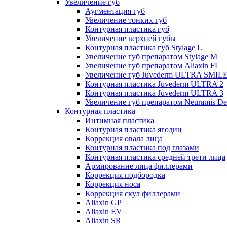
Увеличение губ
Аугментация губ
Увеличение тонких губ
Контурная пластика губ
Увеличение верхней губы
Контурная пластика губ Stylage L
Увеличение губ препаратом Stylage M
Увеличение губ препаратом Aliaxin FL
Увеличение губ Juvederm ULTRA SMIL
Контурная пластика Juvederm ULTRA 2
Контурная пластика Juvederm ULTRA 3
Увеличение губ препаратом Neuramis De
Контурная пластика
Интимная пластика
Контурная пластика ягодиц
Коррекция овала лица
Контурная пластика под глазами
Контурная пластика средней трети лица
Армирование лица филлерами
Коррекция подбородка
Коррекция носа
Коррекция скул филлерами
Aliaxin GP
Aliaxin EV
Aliaxin SR