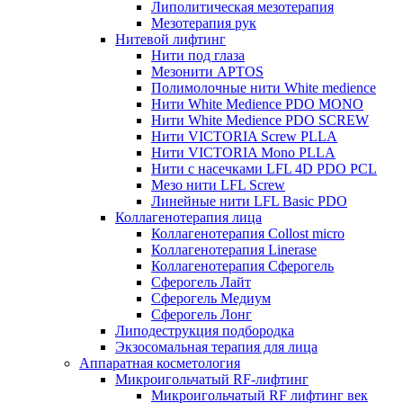
Липолитическая мезотерапия
Мезотерапия рук
Нитевой лифтинг
Нити под глаза
Мезонити APTOS
Полимолочные нити White medience
Нити White Medience PDO MONO
Нити White Medience PDO SCREW
Нити VICTORIA Screw PLLA
Нити VICTORIA Mono PLLA
Нити с насечками LFL 4D PDO PCL
Мезо нити LFL Screw
Линейные нити LFL Basic PDO
Коллагенотерапия лица
Коллагенотерапия Collost micro
Коллагенотерапия Linerase
Коллагенотерапия Сферогель
Сферогель Лайт
Сферогель Медиум
Сферогель Лонг
Липодеструкция подбородка
Экзосомальная терапия для лица
Аппаратная косметология
Микроигольчатый RF-лифтинг
Микроигольчатый RF лифтинг век