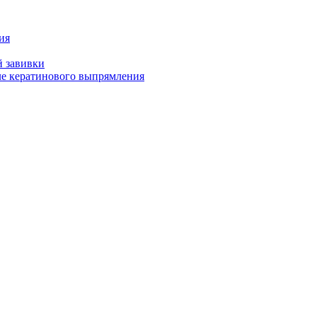
ия
й завивки
ле кератинового выпрямления