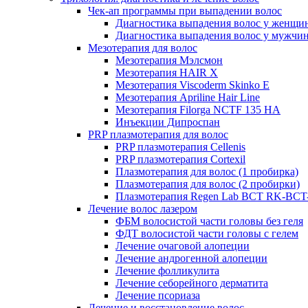
Чек-ап программы при выпадении волос
Диагностика выпадения волос у женщи
Диагностика выпадения волос у мужчи
Мезотерапия для волос
Мезотерапия Мэлсмон
Мезотерапия HAIR X
Мезотерапия Viscoderm Skinko E
Мезотерапия Apriline Hair Line
Мезотерапия Filorga NCTF 135 HA
Инъекции Дипроспан
PRP плазмотерапия для волос
PRP плазмотерапия Cellenis
PRP плазмотерапия Cortexil
Плазмотерапия для волос (1 пробирка)
Плазмотерапия для волос (2 пробирки)
Плазмотерапия Regen Lab BCT RK-BCT-
Лечение волос лазером
ФБМ волосистой части головы без геля
ФДТ волосистой части головы с гелем
Лечение очаговой алопеции
Лечение андрогенной алопеции
Лечение фолликулита
Лечение себорейного дерматита
Лечение псориаза
Лечение и восстановление волос