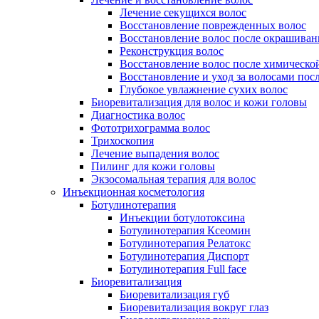
Лечение секущихся волос
Восстановление поврежденных волос
Восстановление волос после окрашиван
Реконструкция волос
Восстановление волос после химическо
Восстановление и уход за волосами пос
Глубокое увлажнение сухих волос
Биоревитализация для волос и кожи головы
Диагностика волос
Фототрихограмма волос
Трихоскопия
Лечение выпадения волос
Пилинг для кожи головы
Экзосомальная терапия для волос
Инъекционная косметология
Ботулинотерапия
Инъекции ботулотоксина
Ботулинотерапия Ксеомин
Ботулинотерапия Релатокс
Ботулинотерапия Диспорт
Ботулинотерапия Full face
Биоревитализация
Биоревитализация губ
Биоревитализация вокруг глаз