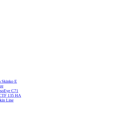
 Skinko E
re
esoEye С71
NCTF 135 HA
kin Line