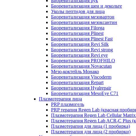
Биоревитализация рук
Биоревитализация шеи и декольте
Уколы пептидов для лица
Биоревитализация мезовартон
Биоревитализация мезоксантин
Биоревитализация Filorga
Биоревитализация Plinest
Биоревитализация Plinest Fast
Биоревитализация Revi Silk
Биоревитализация Revi strong
Биоревитализация Revi eye
Биоревитализация PROFHILO
Биоревитализация Novacutan
Мезо-коктейль Монако
Биоревитализация Viscoderm
Биоревитализация Repart
Биоревитализация Hyalrepair
Биоревитализация MesoEye C71
Плазмотерапия лица
PRP плазмогель
PRP терапия Regen Lab (красная пробир
Плазмотерапия Regen Lab Cellular Matrix
Плазмотерапия Regen Lab ACR-C Plus (к
Плазмотерапия для лица (1 пробирка)
Плазмотерапия для лица (2 пробирки)