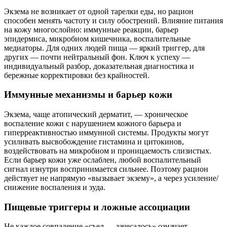
Экзема не возникает от одной тарелки еды, но рацион
способен менять частоту и силу обострений. Влияние питания
на кожу многослойно: иммунные реакции, барьер
эпидермиса, микробиом кишечника, воспалительные
медиаторы. Для одних людей пища — яркий триггер, для
других — почти нейтральный фон. Ключ к успеху —
индивидуальный разбор, доказательная диагностика и
бережные корректировки без крайностей.
Иммунные механизмы и барьер кожи
Экзема, чаще атопический дерматит, — хроническое
воспаление кожи с нарушением кожного барьера и
гиперреактивностью иммунной системы. Продукты могут
усиливать высвобождение гистамина и цитокинов,
воздействовать на микробиом и проницаемость слизистых.
Если барьер кожи уже ослаблен, любой воспалительный
сигнал изнутри воспринимается сильнее. Поэтому рацион
действует не напрямую «вызывает экзему», а через усиление/
снижение воспаления и зуда.
Пищевые триггеры и ложные ассоциации
Не каждое совпадение «съел — зачесалось» означает