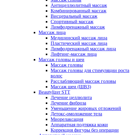
Антицеллюлитный массаж
Комбинированный массаж
Висцеральный массаж
Спортивный массаж
Лимфодренажный массаж
Массаж лица
Медицинский массаж лица
Пластический массаж лица
Лимфодренажный массаж лица
Лифтинг-массаж лица
Массаж головы и шеи
Массаж головы
Массаж головы для стимуляции роста
волос
Расслабляющий массаж головы
Массаж шеи (ШВЗ)
Beautylizer STT
Лечение целлюлита
Лечение фиброза
Уменьшение жировых отложений
Детокс-омоложение тела
Миорелаксация
Аппаратная подтяжка кожи
Коррекция фигуры без операции