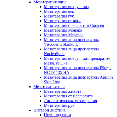
Мезотерапия лица
Мезотерапия вокруг глаз
Мезотерапия век
Мезотерапия губ
Мезотерапия от акне
Мезотерапия препаратом Curacen
Мезотерапия Монако
Мезотерапия Melsmon
Мезотерапия лица препаратом
Viscoderm Skinko E
Мезотерапия лица препаратом
NucleoSpire
Мезотерапия вокруг глаз препаратом
MesoEye С71
Мезотерапия лица препаратом Filorga
NCTF 135 HA
Мезотерапия лица препаратом Apriline
Skin Line
Мезотерапия тела
Мезотерапия живота
Мезотерапия от целлюлита
Липолитическая мезотерапия
Мезотерапия рук
Нитевой лифтинг
Нити под глаза