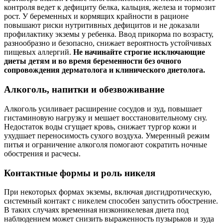
контроля ведет к дефициту белка, кальция, железа и тормозит
рост. У беременных и кормящих крайности в рационе
повышают риски нутритивных дефицитов и не доказали
профилактику экземы у ребенка. Ввод прикорма по возрасту,
разнообразно и безопасно, снижает вероятность устойчивых
пищевых аллергий.
Не начинайте строгие исключающие
диеты детям и во время беременности без очного
сопровождения дерматолога и клинического диетолога.
Алкоголь, напитки и обезвоживание
Алкоголь усиливает расширение сосудов и зуд, повышает
гистаминовую нагрузку и мешает восстановительному сну.
Недостаток воды сгущает кровь, снижает тургор кожи и
ухудшает переносимость сухого воздуха. Умеренный режим
питья и ограничение алкоголя помогают сократить ночные
обострения и расчесы.
Контактные формы и роль никеля
При некоторых формах экземы, включая дисгидротическую,
системный контакт с никелем способен запустить обострение.
В таких случаях временная низконикелевая диета под
наблюдением может снизить выраженность пузырьков и зуда