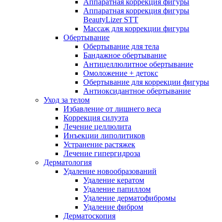
Аппаратная коррекция фигуры
Аппаратная коррекция фигуры
BeautyLizer STT
Массаж для коррекции фигуры
Обертывание
Обертывание для тела
Бандажное обертывание
Антицеллюлитное обертывание
Омоложение + детокс
Обертывание для коррекции фигуры
Антиоксидантное обертывание
Уход за телом
Избавление от лишнего веса
Коррекция силуэта
Лечение целлюлита
Инъекции липолитиков
Устранение растяжек
Лечение гипергидроза
Дерматология
Удаление новообразований
Удаление кератом
Удаление папиллом
Удаление дерматофибромы
Удаление фибром
Дерматоскопия