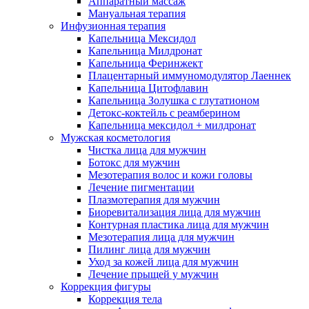
Аппаратный массаж
Мануальная терапия
Инфузионная терапия
Капельница Мексидол
Капельница Милдронат
Капельница Феринжект
Плацентарный иммуномодулятор Лаеннек
Капельница Цитофлавин
Капельница Золушка с глутатионом
Детокс-коктейль с реамберином
Капельница мексидол + милдронат
Мужская косметология
Чистка лица для мужчин
Ботокс для мужчин
Мезотерапия волос и кожи головы
Лечение пигментации
Плазмотерапия для мужчин
Биоревитализация лица для мужчин
Контурная пластика лица для мужчин
Мезотерапия лица для мужчин
Пилинг лица для мужчин
Уход за кожей лица для мужчин
Лечение прыщей у мужчин
Коррекция фигуры
Коррекция тела