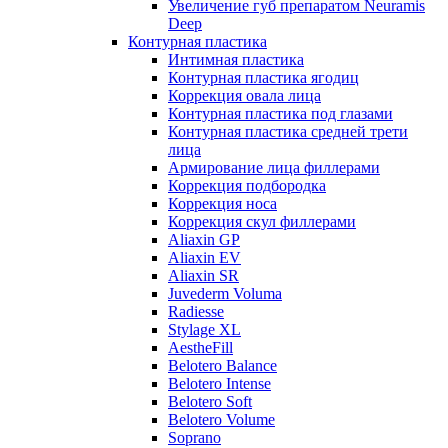
Увеличение губ препаратом Neuramis
Deep
Контурная пластика
Интимная пластика
Контурная пластика ягодиц
Коррекция овала лица
Контурная пластика под глазами
Контурная пластика средней трети
лица
Армирование лица филлерами
Коррекция подбородка
Коррекция носа
Коррекция скул филлерами
Aliaxin GP
Aliaxin EV
Aliaxin SR
Juvederm Voluma
Radiesse
Stylage XL
AestheFill
Belotero Balance
Belotero Intense
Belotero Soft
Belotero Volume
Soprano