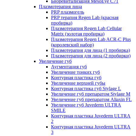
Биоревитализация MesoEye C71
Плазмотерапия лица
PRP плазмогель
PRP терапия Regen Lab (красная
пробирка)
Плазмотерапия Regen Lab Cellular
Matrix (золотая пробирка)
Плазмотерапия Regen Lab ACR-C Plus
(королевский набор)
Плазмотерапия для лица (1 пробирка)
Плазмотерапия для лица (2 пробирки)
Увеличение губ
Аугментация губ
Увеличение тонких губ
Контурная пластика губ
Увеличение верхней губы
Контурная пластика губ Stylage L
Увеличение губ препаратом Stylage M
Увеличение губ препаратом Aliaxin FL
Увеличение губ Juvederm ULTRA
SMILE
Контурная пластика Juvederm ULTRA
2
Контурная пластика Juvederm ULTRA
3