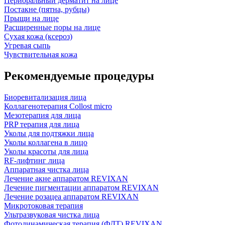
Периоральный дерматит на лице
Постакне (пятна, рубцы)
Прыщи на лице
Расширенные поры на лице
Сухая кожа (ксероз)
Угревая сыпь
Чувствительная кожа
Рекомендуемые процедуры
Биоревитализация лица
Коллагенотерапия Collost micro
Мезотерапия для лица
PRP терапия для лица
Уколы для подтяжки лица
Уколы коллагена в лицо
Уколы красоты для лица
RF-лифтинг лица
Аппаратная чистка лица
Лечение акне аппаратом REVIXAN
Лечение пигментации аппаратом REVIXAN
Лечение розацеа аппаратом REVIXAN
Микротоковая терапия
Ультразвуковая чистка лица
Фотодинамическая терапия (ФДТ) REVIXAN