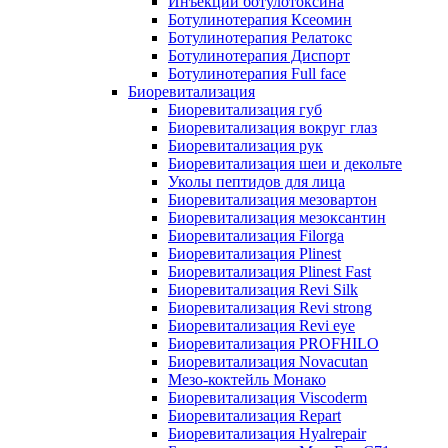
Инъекции ботулотоксина
Ботулинотерапия Ксеомин
Ботулинотерапия Релатокс
Ботулинотерапия Диспорт
Ботулинотерапия Full face
Биоревитализация
Биоревитализация губ
Биоревитализация вокруг глаз
Биоревитализация рук
Биоревитализация шеи и декольте
Уколы пептидов для лица
Биоревитализация мезовартон
Биоревитализация мезоксантин
Биоревитализация Filorga
Биоревитализация Plinest
Биоревитализация Plinest Fast
Биоревитализация Revi Silk
Биоревитализация Revi strong
Биоревитализация Revi eye
Биоревитализация PROFHILO
Биоревитализация Novacutan
Мезо-коктейль Монако
Биоревитализация Viscoderm
Биоревитализация Repart
Биоревитализация Hyalrepair