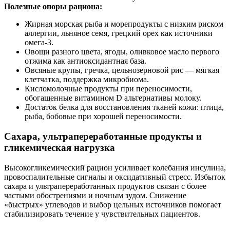
Полезные опоры рациона:
Жирная морская рыба и морепродукты с низким риском
аллергии, льняное семя, грецкий орех как источники
омега‑3.
Овощи разного цвета, ягоды, оливковое масло первого
отжима как антиоксидантная база.
Овсяные крупы, гречка, цельнозерновой рис — мягкая
клетчатка, поддержка микробиома.
Кисломолочные продукты при переносимости,
обогащенные витамином D альтернативы молоку.
Достаток белка для восстановления тканей кожи: птица,
рыба, бобовые при хорошей переносимости.
Сахара, ультрапереработанные продукты и
гликемическая нагрузка
Высокогликемический рацион усиливает колебания инсулина,
провоспалительные сигналы и оксидативный стресс. Избыток
сахара и ультрапереработанных продуктов связан с более
частыми обострениями и ночным зудом. Снижение
«быстрых» углеводов и выбор цельных источников помогает
стабилизировать течение у чувствительных пациентов.