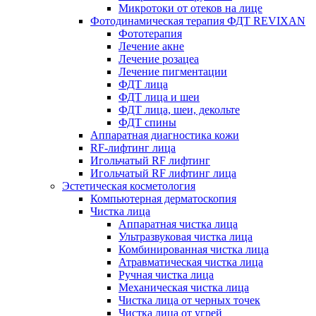
Микротоки от отеков на лице
Фотодинамическая терапия ФДТ REVIXAN
Фототерапия
Лечение акне
Лечение розацеа
Лечение пигментации
ФДТ лица
ФДТ лица и шеи
ФДТ лица, шеи, декольте
ФДТ спины
Аппаратная диагностика кожи
RF-лифтинг лица
Игольчатый RF лифтинг
Игольчатый RF лифтинг лица
Эстетическая косметология
Компьютерная дерматоскопия
Чистка лица
Аппаратная чистка лица
Ультразвуковая чистка лица
Комбинированная чистка лица
Атравматическая чистка лица
Ручная чистка лица
Механическая чистка лица
Чистка лица от черных точек
Чистка лица от угрей