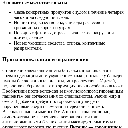
Что имеет смысл отслеживать:
Связь конкретных продуктов с зудом в течение четырех
часов и на следующий день.
Ночной зуд, качество сна, эпизоды расчесов и
кровянистых корок по утрам.
Погодные факторы, стресс, физические нагрузки и
потоотделение.
Новые уходовые средства, стирка, контактные
раздражители.
Противопоказания и ограничения
Строгие исключающие диеты без доказанной аллергии
чреваты дефицитами и ухудшением кожи, поскольку барьеру
нужны белок, жирные кислоты, микроэлементы. У детей,
подростков, беременных и кормящих риски особенно высоки.
Пробиотики противопоказаны иммунокомпрометированным
пациентам без согласования со специалистом. Рыбий жир и
омега‑3 добавки требуют осторожности у людей с
нарушениями свертываемости и перед операциями.
Высокодозные витамины D и A опасны токсичностью, а
самостоятельное «лечение» спазмолитиками или
антигистаминными без показаний маскирует симптомы и
откладывает корректную тактику.
Питание — дополнение к