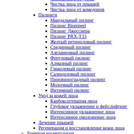
Чистка лица от прыщей
Чистка лица от комедонов
Пилинги
Миндальный пилинг
Пилинг Biorepeel
Пилинг Джесснера
Пилинг PRX-T33
Желтый ретиноловый пилинг
Срединный пилинг
Азелаиновый пилинг
Феруловый пилинг
Алмазный пилинг
Гликолевый пилинг
Салициловый пилинг
Пировиноградный пилинг
Молочный пилинг
Интимный пилинг
Уход за кожей лица
Карбокситерапия лица
Глубокое увлажнение и фейслифтинг
Интенсивное увлажнение лица
Интенсивное омоложение лица
Лечение прыщей
Регенерация и восстановление кожи лица
Лазерная косметология