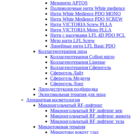
Мезонити APTOS
Полимолочные нити White medience
Нити White Medience PDO MONO
Нити White Medience PDO SCREW
Нити VICTORIA Screw PLLA
Нити VICTORIA Mono PLLA
Нити с насечками LFL 4D PDO PCL
Мезо нити LFL Screw
Линейные нити LFL Basic PDO
Коллагенотерапия лица
Коллагенотерапия Collost micro
Коллагенотерапия Linerase
Коллагенотерапия Сферогель
Сферогель Лайт
Сферогель Медиум
Сферогель Лонг
Липодеструкция подбородка
Экзосомальная терапия для лица
Аппаратная косметология
Микроигольчатый RF-лифтинг
Микроигольчатый RF лифтинг век
Микроигольчатый RF лифтинг живота
Микроигольчатый RF лифтинг тела
Микротоковая терапия
Микротоки вокруг глаз