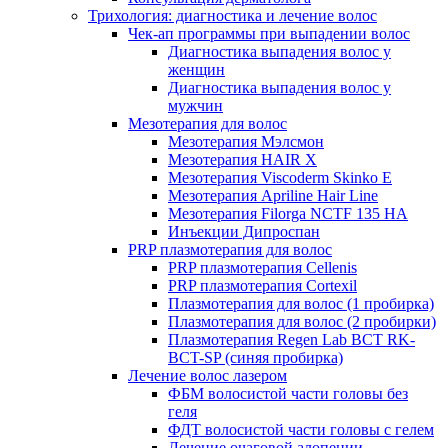
Трихология: диагностика и лечение волос
Чек-ап программы при выпадении волос
Диагностика выпадения волос у
женщин
Диагностика выпадения волос у
мужчин
Мезотерапия для волос
Мезотерапия Мэлсмон
Мезотерапия HAIR X
Мезотерапия Viscoderm Skinko E
Мезотерапия Apriline Hair Line
Мезотерапия Filorga NCTF 135 HA
Инъекции Дипроспан
PRP плазмотерапия для волос
PRP плазмотерапия Cellenis
PRP плазмотерапия Cortexil
Плазмотерапия для волос (1 пробирка)
Плазмотерапия для волос (2 пробирки)
Плазмотерапия Regen Lab BCT RK-
BCT-SP (синяя пробирка)
Лечение волос лазером
ФБМ волосистой части головы без
геля
ФДТ волосистой части головы с гелем
Лечение очаговой алопеции