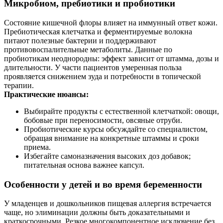
Микробиом, пребиотики и пробиотики
Состояние кишечной флоры влияет на иммунный ответ кожи.
Пребиотическая клетчатка и ферментируемые волокна
питают полезные бактерии и поддерживают
противовоспалительные метаболиты. Данные по
пробиотикам неоднородны: эффект зависит от штамма, дозы и
длительности. У части пациентов умеренная польза
проявляется снижением зуда и потребности в топической
терапии.
Практические нюансы:
Выбирайте продукты с естественной клетчаткой: овощи,
бобовые при переносимости, овсяные отруби.
Пробиотические курсы обсуждайте со специалистом,
обращая внимание на конкретные штаммы и сроки
приема.
Избегайте самоназначения высоких доз добавок;
питательная основа важнее капсул.
Особенности у детей и во время беременности
У младенцев и дошкольников пищевая аллергия встречается
чаще, но элиминации должны быть доказательными и
краткосрочными. Резкое многокомпонентное исключение без