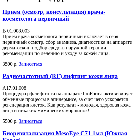
Прием (осмотр, консультация) врача-
косметолога первичный
В 01.008.003
Прием врача косметолога первичный включает в себя
первичный осмотр, сбор анамнеза, диагностика на аппарате
дерматоскоп, подбор средств наружной терапии,
рекомендации по лечению и уходу за кожей лица.
3500 р.
Записаться
Радиочастотный (RF) лифтинг кожи лица
A17.01.008
Процедура рф-лифтинга на аппарате ProForma активизирует
обменные процессы в эпидермисе, за счет чего ускоряется
регенерация клеток. Как результат - молодая, здоровая кожа
лица и никаких мимических морщинок!
5500 р.
Записаться
Биоревитализация MesoEye C71 1мл (Южная