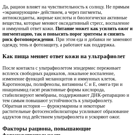
Да, рацион влияет на чувствительность к солнцу. Не прямым
«экранирующим» действием, а через пигменты,
антиоксиданты, жирные кислоты и биологически активные
вещества, которые меняют оксидативный стресс, воспаление
и иммунный ответ кожи.
Питание может как усилить ожог и
пигментацию, так и повысить порог эритемы и снизить
риск фотоповреждения
. При этом еда и добавки не заменяют
одежду, тень и фотозащиту, а работают как поддержка.
Как пища меняет ответ кожи на ультрафиолет
После контакта с ультрафиолетом эпидермис переживает
всплеск свободных радикалов, локальное воспаление,
изменение функций меланоцитов и иммунных клеток.
Каротиноиды, полифенолы, витамины С и Е, омега‑три и
ниацинамид гасят реактивные формы кислорода,
стабилизируют мембраны, поддерживают ДНК‑репарацию и
тем самым повышают устойчивость к ультрафиолету.
Обратная история — фурокумарины и некоторые
растительные фотосенсибилизаторы усиливают образование
аддуктов под действием ультрафиолета и ускоряют ожог.
Факторы рациона, повышающие