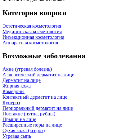
Категория вопроса
Эстетическая косметология
Медицинская косметология
Инъекционная косметология
Аппаратная косметология
Возможные заболевания
Акне (угревая болезнь)
Аллергический дерматит на лице
Дерматит на лице
Жирная кожа
Комедоны
Контактный дерматит на лице
Купероз
Периоральный дерматит на лице
Постакне (пятна, рубцы)
Прыщи на лице
Расширенные поры на лице
Сухая кожа (ксероз)
Угревая сыпь