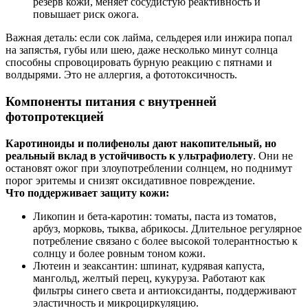
резерв кожи, меняет сосудистую реактивность и
повышает риск ожога.
Важная деталь: если сок лайма, сельдерея или инжира попал
на запястья, губы или шею, даже несколько минут солнца
способны спровоцировать бурную реакцию с пятнами и
волдырями. Это не аллергия, а фототоксичность.
Компоненты питания с внутренней
фотопротекцией
Каротиноиды и полифенолы дают накопительный, но
реальный вклад в устойчивость к ультрафиолету
. Они не
остановят ожог при злоупотреблении солнцем, но поднимут
порог эритемы и снизят оксидативное повреждение.
Что поддерживает защиту кожи:
Ликопин и бета‑каротин: томаты, паста из томатов,
арбуз, морковь, тыква, абрикосы. Длительное регулярное
потребление связано с более высокой толерантностью к
солнцу и более ровным тоном кожи.
Лютеин и зеаксантин: шпинат, кудрявая капуста,
мангольд, желтый перец, кукуруза. Работают как
фильтры синего света и антиоксиданты, поддерживают
эластичность и микроциркуляцию.