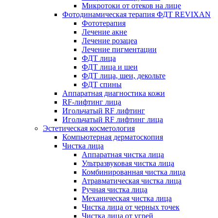
Микротоки от отеков на лице
Фотодинамическая терапия ФДТ REVIXAN
Фототерапия
Лечение акне
Лечение розацеа
Лечение пигментации
ФДТ лица
ФДТ лица и шеи
ФДТ лица, шеи, декольте
ФДТ спины
Аппаратная диагностика кожи
RF-лифтинг лица
Игольчатый RF лифтинг
Игольчатый RF лифтинг лица
Эстетическая косметология
Компьютерная дерматоскопия
Чистка лица
Аппаратная чистка лица
Ультразвуковая чистка лица
Комбинированная чистка лица
Атравматическая чистка лица
Ручная чистка лица
Механическая чистка лица
Чистка лица от черных точек
Чистка лица от угрей