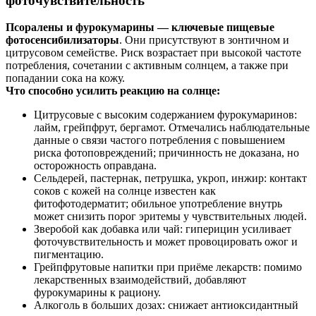
фоточувствительность
Псоралены и фурокумарины — ключевые пищевые
фотосенсибилизаторы
. Они присутствуют в зонтичном и
цитрусовом семействе. Риск возрастает при высокой частоте
потребления, сочетании с активным солнцем, а также при
попадании сока на кожу.
Что способно усилить реакцию на солнце:
Цитрусовые с высоким содержанием фурокумаринов:
лайм, грейпфрут, бергамот. Отмечались наблюдательные
данные о связи частого потребления с повышением
риска фотоповреждений; причинность не доказана, но
осторожность оправдана.
Сельдерей, пастернак, петрушка, укроп, инжир: контакт
соков с кожей на солнце известен как
фитофотодерматит; обильное употребление внутрь
может снизить порог эритемы у чувствительных людей.
Зверобой как добавка или чай: гиперицин усиливает
фоточувствительность и может провоцировать ожог и
пигментацию.
Грейпфрутовые напитки при приёме лекарств: помимо
лекарственных взаимодействий, добавляют
фурокумарины к рациону.
Алкоголь в больших дозах: снижает антиоксидантный