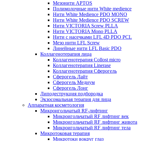
Мезонити APTOS
Полимолочные нити White medience
Нити White Medience PDO MONO
Нити White Medience PDO SCREW
Нити VICTORIA Screw PLLA
Нити VICTORIA Mono PLLA
Нити с насечками LFL 4D PDO PCL
Мезо нити LFL Screw
Линейные нити LFL Basic PDO
Коллагенотерапия лица
Коллагенотерапия Collost micro
Коллагенотерапия Linerase
Коллагенотерапия Сферогель
Сферогель Лайт
Сферогель Медиум
Сферогель Лонг
Липодеструкция подбородка
Экзосомальная терапия для лица
Аппаратная косметология
Микроигольчатый RF-лифтинг
Микроигольчатый RF лифтинг век
Микроигольчатый RF лифтинг живота
Микроигольчатый RF лифтинг тела
Микротоковая терапия
Микротоки вокруг глаз