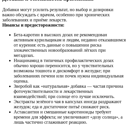
Добавки могут усилить результат, но выбор и дозировки
важно обсуждать с врачом, особенно при хронических
заболеваниях и приёме лекарств.
Нюансы и предосторожности:
Бета‑каротин в высоких дозах не рекомендован
активным курильщикам и людям, недавно отказавшимся
от курения: есть данные о повышении риска
злокачественных новообразований лёгких при
мегадозах.
Ниацинамид в типичных профилактических дозах
обычно хорошо переносится, но у чувствительных
возможны тошнота и дискомфорт в желудке; при
заболеваниях печени или почек нужна индивидуальная
оценка.
Зверобой как «натуральная» добавка — частая причина
фоточувствительности и лекарственных
взаимодействий; при солнце его лучше исключить.
Экстракты зелёного чая в капсулах иногда раздражают
желудок; еда и достаточное питьё снижают риск.
Астаксантин и смешанные каротиноиды требуют
времени для эффекта; не увеличивают «дозу солнца», а
лишь частично сглаживают реакцию.