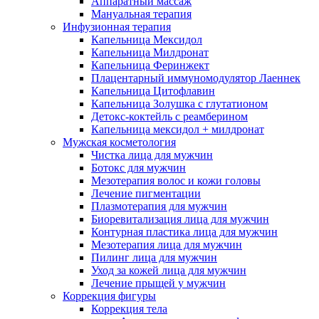
Аппаратный массаж
Мануальная терапия
Инфузионная терапия
Капельница Мексидол
Капельница Милдронат
Капельница Феринжект
Плацентарный иммуномодулятор Лаеннек
Капельница Цитофлавин
Капельница Золушка с глутатионом
Детокс-коктейль с реамберином
Капельница мексидол + милдронат
Мужская косметология
Чистка лица для мужчин
Ботокс для мужчин
Мезотерапия волос и кожи головы
Лечение пигментации
Плазмотерапия для мужчин
Биоревитализация лица для мужчин
Контурная пластика лица для мужчин
Мезотерапия лица для мужчин
Пилинг лица для мужчин
Уход за кожей лица для мужчин
Лечение прыщей у мужчин
Коррекция фигуры
Коррекция тела