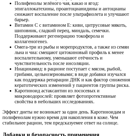
Полифенолы зелёного чая, какао и ягод:
эпигаллокатехины, проантоцианидины и антоцианы
снижают воспаление после ультрафиолета и улучшают
барьер.
Витамин С с витамином Е: киви, цитрусовые мякоть,
шиповник, сладкий перец, миндаль, семечки.
Поддерживают регенерацию токоферола и
коллагеногенез.
Омега‑три из рыбы и морепродуктов, а также из семян
льна и чиа: смещают цитокиновый профиль к менее
воспалительному, уменьшают отёчность и
чувствительность после инсоляции.
Ниацинамид: в рационе поступает с мясом, рыбой,
грибами, цельнозерновыми; в виде добавки изучался
как поддержка репарации ДНК и как фактор снижения
кератотических изменений у пациентов группы риска.
Каротиноид астаксантин из лососевых и
микроводорослей: проявляет фотопротективные
свойства в небольших исследованиях.
Эффект диеты не возникает за один день. Каротиноидам и
полифенолам нужно время для накопления в коже. Чем
стабильнее рацион, тем предсказуемее ответ на солнце.
Добавки и безопасность применения