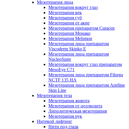
Мезотерапия лица
Мезотерапия вокруг глаз
Мезотерапия век
Мезотерапия губ
Мезотерапия от акне
Мезотерапия препаратом Curacen
Мезотерапия Монако
Мезотерапия Melsmon
Мезотерапия лица препаратом
Viscoderm Skinko E
Мезотерапия лица препаратом
NucleoSpire
Мезотерапия вокруг глаз препаратом
MesoEye С71
Мезотерапия лица препаратом Filorga
NCTF 135 HA
Мезотерапия лица препаратом Apriline
Skin Line
Мезотерапия тела
Мезотерапия живота
Мезотерапия от целлюлита
Липолитическая мезотерапия
Мезотерапия рук
Нитевой лифтинг
Нити под глаза