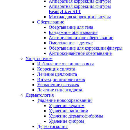
Аппаратная коррекция фигуры
Аппаратная коррекция фигуры
BeautyLizer STT
Массаж для коррекции фигуры
Обертывание
Обертывание для тела
Бандажное обертывание
Антицеллюлитное обертывание
Омоложение + детокс
Обертывание для коррекции фигуры
Антиоксидантное обертывание
Уход за телом
Избавление от лишнего веса
Коррекция силуэта
Лечение целлюлита
Инъекции липолитиков
Устранение растяжек
Лечение гипергидроза
Дерматология
Удаление новообразований
Удаление кератом
Удаление папиллом
Удаление дерматофибромы
Удаление фибром
Дерматоскопия