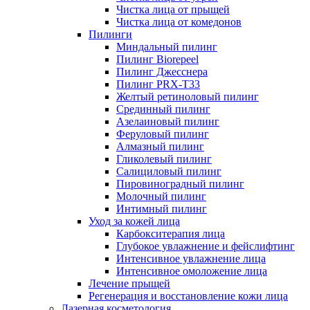
Чистка лица от прыщей
Чистка лица от комедонов
Пилинги
Миндальный пилинг
Пилинг Biorepeel
Пилинг Джесснера
Пилинг PRX-T33
Желтый ретиноловый пилинг
Срединный пилинг
Азелаиновый пилинг
Феруловый пилинг
Алмазный пилинг
Гликолевый пилинг
Салициловый пилинг
Пировиноградный пилинг
Молочный пилинг
Интимный пилинг
Уход за кожей лица
Карбокситерапия лица
Глубокое увлажнение и фейслифтинг
Интенсивное увлажнение лица
Интенсивное омоложение лица
Лечение прыщей
Регенерация и восстановление кожи лица
Лазерная косметология