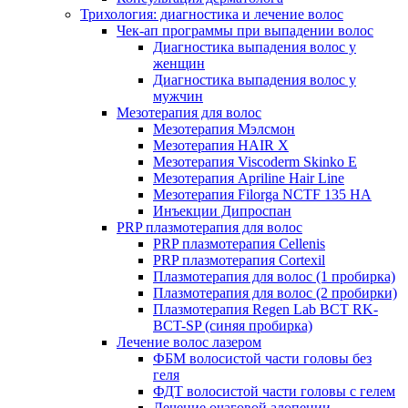
Трихология: диагностика и лечение волос
Чек-ап программы при выпадении волос
Диагностика выпадения волос у
женщин
Диагностика выпадения волос у
мужчин
Мезотерапия для волос
Мезотерапия Мэлсмон
Мезотерапия HAIR X
Мезотерапия Viscoderm Skinko E
Мезотерапия Apriline Hair Line
Мезотерапия Filorga NCTF 135 HA
Инъекции Дипроспан
PRP плазмотерапия для волос
PRP плазмотерапия Cellenis
PRP плазмотерапия Cortexil
Плазмотерапия для волос (1 пробирка)
Плазмотерапия для волос (2 пробирки)
Плазмотерапия Regen Lab BCT RK-
BCT-SP (синяя пробирка)
Лечение волос лазером
ФБМ волосистой части головы без
геля
ФДТ волосистой части головы с гелем
Лечение очаговой алопеции