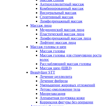
Антицеллюлитный массаж
Комбинированный массаж
Висцеральный массаж
Спортивный массаж
Лимфодренажный массаж
Массаж лица
Медицинский массаж лица
Пластический массаж лица
Лимфодренажный массаж лица
Лифтинг-массаж лица
Массаж головы и шеи
Массаж головы
Массаж головы для стимуляции роста
волос
Расслабляющий массаж головы
Массаж шеи (ШВЗ)
Beautylizer STT
Лечение целлюлита
Лечение фиброза
Уменьшение жировых отложений
Детокс-омоложение тела
Миорелаксация
Аппаратная подтяжка кожи
Коррекция фигуры без операции