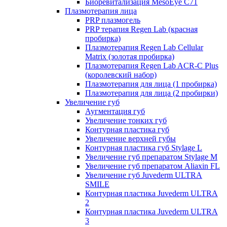
Биоревитализация MesoEye C71
Плазмотерапия лица
PRP плазмогель
PRP терапия Regen Lab (красная
пробирка)
Плазмотерапия Regen Lab Cellular
Matrix (золотая пробирка)
Плазмотерапия Regen Lab ACR-C Plus
(королевский набор)
Плазмотерапия для лица (1 пробирка)
Плазмотерапия для лица (2 пробирки)
Увеличение губ
Аугментация губ
Увеличение тонких губ
Контурная пластика губ
Увеличение верхней губы
Контурная пластика губ Stylage L
Увеличение губ препаратом Stylage M
Увеличение губ препаратом Aliaxin FL
Увеличение губ Juvederm ULTRA
SMILE
Контурная пластика Juvederm ULTRA
2
Контурная пластика Juvederm ULTRA
3