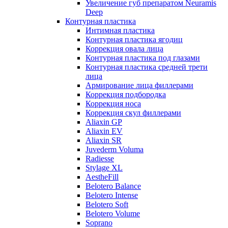
Увеличение губ препаратом Neuramis
Deep
Контурная пластика
Интимная пластика
Контурная пластика ягодиц
Коррекция овала лица
Контурная пластика под глазами
Контурная пластика средней трети
лица
Армирование лица филлерами
Коррекция подбородка
Коррекция носа
Коррекция скул филлерами
Aliaxin GP
Aliaxin EV
Aliaxin SR
Juvederm Voluma
Radiesse
Stylage XL
AestheFill
Belotero Balance
Belotero Intense
Belotero Soft
Belotero Volume
Soprano