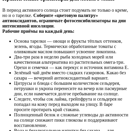
В период активного солнца стоит подумать не только о креме,
но и о тарелке.
Соберите «цветовую палитру»
антиоксидантов, ограничьте фотосенсибилизаторы на дни
интенсивной инсоляции
.
Рабочие приёмы на каждый день:
Основа тарелки — овощи и фрукты тёплых оттенков,
зелень, ягоды. Термически обработанные томаты с
оливковым маслом повышают усвоение ликопина.
Два‑три раза в неделю рыба холодных морей или
качественная альтернатива из растительных омега‑три.
Орехи и семечки — как перекус и источник витамина Е.
Зелёный чай днём вместо сладких газировок. Какао без
сахара — вечерний антиоксидантный вариант.
Цитрусы и блюда с большим количеством сельдерея,
петрушки и укропа перенесите на вечер или пасмурные
дни, если намечается долгое пребывание на солнце.
Следите, чтобы сок лайма, грейпфрута и сельдерея не
попадал на кожу перед выходом на улицу. В баре
просите протирать край стакана.
Полноценный белок и сложные углеводы до активности
на солнце снижают пики глюкозы и поддерживают
восстановление.
Вода и безалкогольные напитки без сахара — для