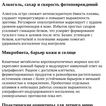
Алкоголь, сахар и скорость фотоповреждений
Алкоголь остро снижает антиоксидантную ёмкость плазмы,
ухудшает терморегуляцию и повышает выраженность
эритемы. Регулярное злоупотребление коррелирует с худшим
уровнем каротиноидов в коже. Избыток простых сахаров
усиливает гликацию белков, что ускоряет формирование
тусклого тона и заломов после лета. Баланс углеводов с
белком, клетчаткой и полезными жирами помогает
удерживать воспаление под контролем.
Микробиота, барьер кожи и солнце
Кишечные метаболиты короткоцепочечных жирных кислот
укрепляют кожный барьер и модулируют иммунный ответ на
ультрафиолет. Рацион с достатком клетчатки,
ферментированных продуктов и разнообразия растительных
источников связан с более устойчивым барьером и меньшей
склонностью к покраснению. Пробиотики отдельных
штаммов в небольших работах снижали выраженность
ультрафиолет‑индуцированного воспаления, но
универсальных протоколов пока нет.
Практические ориентиры для летнего меню