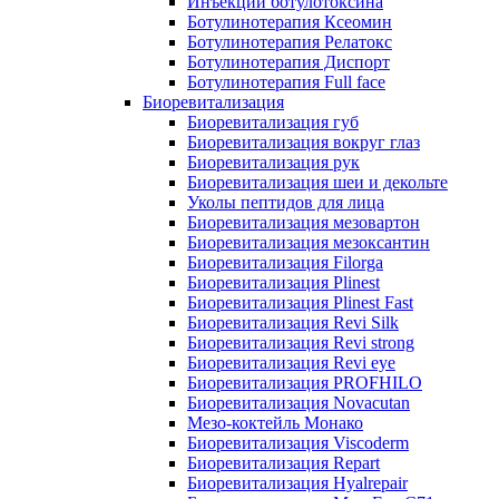
Инъекции ботулотоксина
Ботулинотерапия Ксеомин
Ботулинотерапия Релатокс
Ботулинотерапия Диспорт
Ботулинотерапия Full face
Биоревитализация
Биоревитализация губ
Биоревитализация вокруг глаз
Биоревитализация рук
Биоревитализация шеи и декольте
Уколы пептидов для лица
Биоревитализация мезовартон
Биоревитализация мезоксантин
Биоревитализация Filorga
Биоревитализация Plinest
Биоревитализация Plinest Fast
Биоревитализация Revi Silk
Биоревитализация Revi strong
Биоревитализация Revi eye
Биоревитализация PROFHILO
Биоревитализация Novacutan
Мезо-коктейль Монако
Биоревитализация Viscoderm
Биоревитализация Repart
Биоревитализация Hyalrepair