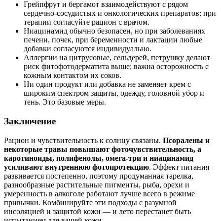
Грейпфрут и бергамот взаимодействуют с рядом
сердечно‑сосудистых и онкологических препаратов; при
терапии согласуйте рацион с врачом.
Ниацинамид обычно безопасен, но при заболеваниях
печени, почек, при беременности и лактации любые
добавки согласуются индивидуально.
Аллергии на цитрусовые, сельдерей, петрушку делают
риск фитофотодерматита выше; важна осторожность с
кожным контактом их соков.
Ни один продукт или добавка не заменяет крем с
широким спектром защиты, одежду, головной убор и
тень. Это базовые меры.
Заключение
Рацион и чувствительность к солнцу связаны.
Псоралены и
некоторые травы повышают фоточувствительность, а
каротиноиды, полифенолы, омега‑три и ниацинамид
усиливают внутреннюю фотопротекцию
. Эффект питания
развивается постепенно, поэтому продуманная тарелка,
разнообразные растительные пигменты, рыба, орехи и
умеренность в алкоголе работают лучше всего в режиме
привычки. Комбинируйте эти подходы с разумной
инсоляцией и защитой кожи — и лето перестанет быть
испытанием для вашей кожи.