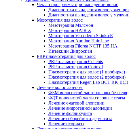
Чек-ап программы при выпадении волос
Диагностика выпадения волос у женщи
Диагностика выпадения волос у мужчи
Мезотерапия для волос
Мезотерапия Мэлсмон
Мезотерапия HAIR X
Мезотерапия Viscoderm Skinko E
Мезотерапия Apriline Hair Line
Мезотерапия Filorga NCTF 135 HA
Инъекции Дипроспан
PRP плазмотерапия для волос
PRP плазмотерапия Cellenis
PRP плазмотерапия Cortexil
Плазмотерапия для волос (1 пробирка)
Плазмотерапия для волос (2 пробирки)
Плазмотерапия Regen Lab BCT RK-BCT-
Лечение волос лазером
ФБМ волосистой части головы без геля
ФДТ волосистой части головы с гелем
Лечение очаговой алопеции
Лечение андрогенной алопеции
Лечение фолликулита
Лечение себорейного дерматита
Лечение псориаза
Лечение и восстановление волос