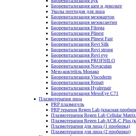
Биоревитализация рук
Биоревитализация шеи и декольте
Уколы пептидов для лица
Биоревитализация мезовартон
Биоревитализация мезоксантин
Биоревитализация Filorga
Биоревитализация Plinest
Биоревитализация Plinest Fast
Биоревитализация Revi Silk
Биоревитализация Revi strong
Биоревитализация Revi eye
Биоревитализация PROFHILO
Биоревитализация Novacutan
Мезо-коктейль Монако
Биоревитализация Viscoderm
Биоревитализация Repart
Биоревитализация Hyalrepair
Биоревитализация MesoEye C71
Плазмотерапия лица
PRP плазмогель
PRP терапия Regen Lab (красная пробир
Плазмотерапия Regen Lab Cellular Matrix
Плазмотерапия Regen Lab ACR-C Plus (к
Плазмотерапия для лица (1 пробирка)
Плазмотерапия для лица (2 пробирки)