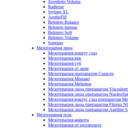
Juvederm Voluma
Radiesse
Stylage XL
AestheFill
Belotero Balance
Belotero Intense
Belotero Soft
Belotero Volume
Soprano
Мезотерапия лица
Мезотерапия вокруг глаз
Мезотерапия век
Мезотерапия губ
Мезотерапия от акне
Мезотерапия препаратом Curacen
Мезотерапия Монако
Мезотерапия Melsmon
Мезотерапия лица препаратом Viscoderm
Мезотерапия лица препаратом NucleoSpi
Мезотерапия вокруг глаз препаратом M
Мезотерапия лица препаратом Filorga 
Мезотерапия лица препаратом Apriline S
Мезотерапия тела
Мезотерапия живота
Мезотерапия от целлюлита