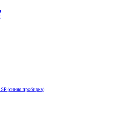
н
н
SP (синяя пробирка)