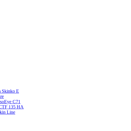
 Skinko E
re
esoEye С71
NCTF 135 HA
kin Line