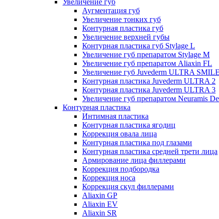
Увеличение губ
Аугментация губ
Увеличение тонких губ
Контурная пластика губ
Увеличение верхней губы
Контурная пластика губ Stylage L
Увеличение губ препаратом Stylage M
Увеличение губ препаратом Aliaxin FL
Увеличение губ Juvederm ULTRA SMIL
Контурная пластика Juvederm ULTRA 2
Контурная пластика Juvederm ULTRA 3
Увеличение губ препаратом Neuramis De
Контурная пластика
Интимная пластика
Контурная пластика ягодиц
Коррекция овала лица
Контурная пластика под глазами
Контурная пластика средней трети лица
Армирование лица филлерами
Коррекция подбородка
Коррекция носа
Коррекция скул филлерами
Aliaxin GP
Aliaxin EV
Aliaxin SR