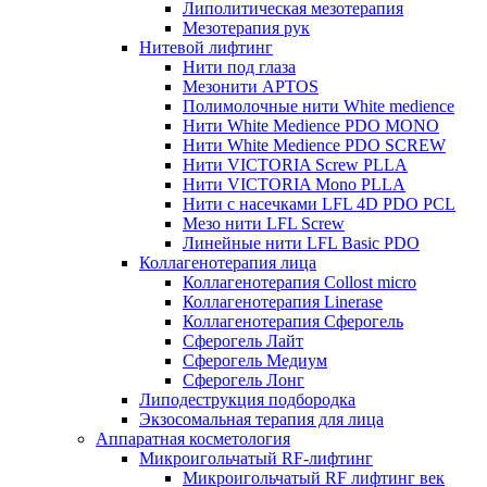
Липолитическая мезотерапия
Мезотерапия рук
Нитевой лифтинг
Нити под глаза
Мезонити APTOS
Полимолочные нити White medience
Нити White Medience PDO MONO
Нити White Medience PDO SCREW
Нити VICTORIA Screw PLLA
Нити VICTORIA Mono PLLA
Нити с насечками LFL 4D PDO PCL
Мезо нити LFL Screw
Линейные нити LFL Basic PDO
Коллагенотерапия лица
Коллагенотерапия Collost micro
Коллагенотерапия Linerase
Коллагенотерапия Сферогель
Сферогель Лайт
Сферогель Медиум
Сферогель Лонг
Липодеструкция подбородка
Экзосомальная терапия для лица
Аппаратная косметология
Микроигольчатый RF-лифтинг
Микроигольчатый RF лифтинг век