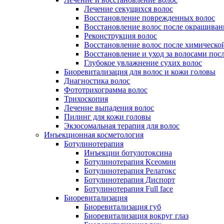
Лечение секущихся волос
Восстановление поврежденных волос
Восстановление волос после окрашиван
Реконструкция волос
Восстановление волос после химическо
Восстановление и уход за волосами пос
Глубокое увлажнение сухих волос
Биоревитализация для волос и кожи головы
Диагностика волос
Фототрихограмма волос
Трихоскопия
Лечение выпадения волос
Пилинг для кожи головы
Экзосомальная терапия для волос
Инъекционная косметология
Ботулинотерапия
Инъекции ботулотоксина
Ботулинотерапия Ксеомин
Ботулинотерапия Релатокс
Ботулинотерапия Диспорт
Ботулинотерапия Full face
Биоревитализация
Биоревитализация губ
Биоревитализация вокруг глаз