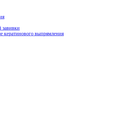
ия
й завивки
ле кератинового выпрямления