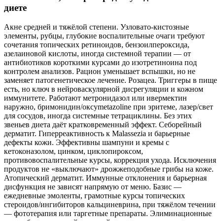
диете
Акне средней и тяжёлой степени. Узловато‑кистозные
элементы, рубцы, глубокие воспалительные очаги требуют
сочетания топических ретиноидов, бензоилпероксида,
азелаиновой кислоты, иногда системной терапии — от
антибиотиков короткими курсами до изотретиноина под
контролем анализов. Рацион уменьшает вспышки, но не
заменяет патогенетическое лечение. Розацеа. Триггеры в пище
есть, но ключ в нейроваскулярной дисрегуляции и кожном
иммунитете. Работают метронидазол или ивермектин
наружно, бримонидин/оксymetazoline при эритеме, лазер/свет
для сосудов, иногда системные тетрациклины. Без этих
звеньев диета даёт кратковременный эффект. Себорейный
дерматит. Гиперреактивность к Malassezia и барьерные
дефекты кожи. Эффективны шампуни и кремы с
кетоконазолом, цинком, циклопироксом,
противовоспалительные курсы, коррекция ухода. Исключения
продуктов не «выключают» дрожжеподобные грибы на коже.
Атопический дерматит. Иммунные отклонения и барьерная
дисфункция не зависят напрямую от меню. Базис —
ежедневные эмоленты, грамотные курсы топических
стероидов/ингибиторов кальциневрина, при тяжёлом течении
— фототерапия или таргетные препараты. Элиминационные