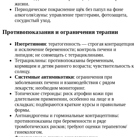
жизни.
Периодическое покраснение щёк без папул на фоне
алкоголя/сауны: управление триггерами, фотозащита,
сосудистый уход.
Противопоказания и ограничения терапии
Изотретиноин
: тератогенность — строгая контрацепция
и исключение беременности; контроль печени и
липидов; не совмещать с тетрациклинами.
Тетрациклины: противопоказаны беременным,
кормящим и детям раннего возраста; чувствительность к
солнцу.
Системные антимикотики
: ограничения при
заболеваниях печени и взаимодействия с рядом
лекарств; необходим мониторинг.
Топические стероиды: риск атрофии кожи при
длительном применении, особенно на лице и в
складках; подбираются краткие курсы и правильные
формы.
Антиандрогены и гормональные контрацептивы:
противопоказаны при беременности и ряде
тромботических рисков; требуют оценки терапевтом/
гинекологом.