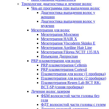
Трихология: диагностика и лечение волос
Чек-ап программы при выпадении волос
Диагностика выпадения волос у
женщин
Диагностика выпадения волос у
мужчин
Мезотерапия для волос
Мезотерапия Мэлсмон
Мезотерапия HAIR X
Мезотерапия Viscoderm Skinko E
Мезотерапия Apriline Hair Line
Мезотерапия Filorga NCTF 135 HA
Инъекции Дипроспан
PRP плазмотерапия для волос
PRP плазмотерапия Cellenis
PRP плазмотерапия Cortexil
Плазмотерапия для волос (1 пробирка)
Плазмотерапия для волос (2 пробирки)
Плазмотерапия Regen Lab BCT RK-
BCT-SP (синяя пробирка)
Лечение волос лазером
ФБМ волосистой части головы без
геля
ФДТ волосистой части головы с гелем
Лечение очаговой алопеции