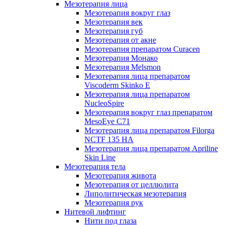
Мезотерапия лица
Мезотерапия вокруг глаз
Мезотерапия век
Мезотерапия губ
Мезотерапия от акне
Мезотерапия препаратом Curacen
Мезотерапия Монако
Мезотерапия Melsmon
Мезотерапия лица препаратом
Viscoderm Skinko E
Мезотерапия лица препаратом
NucleoSpire
Мезотерапия вокруг глаз препаратом
MesoEye С71
Мезотерапия лица препаратом Filorga
NCTF 135 HA
Мезотерапия лица препаратом Apriline
Skin Line
Мезотерапия тела
Мезотерапия живота
Мезотерапия от целлюлита
Липолитическая мезотерапия
Мезотерапия рук
Нитевой лифтинг
Нити под глаза