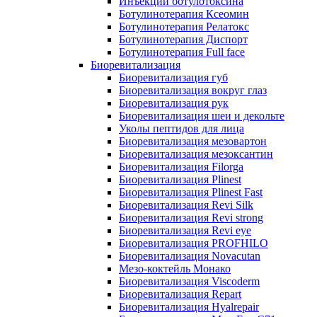
Инъекции ботулотоксина
Ботулинотерапия Ксеомин
Ботулинотерапия Релатокс
Ботулинотерапия Диспорт
Ботулинотерапия Full face
Биоревитализация
Биоревитализация губ
Биоревитализация вокруг глаз
Биоревитализация рук
Биоревитализация шеи и декольте
Уколы пептидов для лица
Биоревитализация мезовартон
Биоревитализация мезоксантин
Биоревитализация Filorga
Биоревитализация Plinest
Биоревитализация Plinest Fast
Биоревитализация Revi Silk
Биоревитализация Revi strong
Биоревитализация Revi eye
Биоревитализация PROFHILO
Биоревитализация Novacutan
Мезо-коктейль Монако
Биоревитализация Viscoderm
Биоревитализация Repart
Биоревитализация Hyalrepair