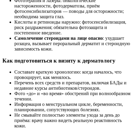
Фототерапия и лазеры: онкологические
настороженности, фотодерматозы, приём
фотосенсибилизаторов — поводы для осторожности;
необходима защита глаз.
Кислоты и ретиноиды наружно: фотосенсибилизация,
риск раздражения; обязательна фотозащита и
постепенное введение.
Самолечение стероидами на лице опасно
: ухудшает
розацеа, вызывает пероральный дерматит и стероидную
зависимость кожи.
Как подготовиться к визиту к дерматологу
Составьте краткую хронологию: когда началось, что
провоцирует, как менялось.
Перечень всех средств и препаратов, включая БАДы и
недавние курсы антибиотиков/стероидов.
Фото «до» и «во время» обострений при волнообразном
течении.
Информация о менструальном цикле, беременности,
планировании, сопутствующих болезнях.
Не смывайте полностью элементы ухода за день до
приёма: врачу важно видеть реальную реактивность
кожи.