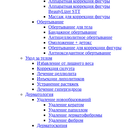
Аппаратная коррекция фигуры
Аппаратная коррекция фигуры
BeautyLizer STT
Массаж для коррекции фигуры
Обертывание
Обертывание для тела
Бандажное обертывание
Антицеллюлитное обертывание
Омоложение + детокс
Обертывание для коррекции фигуры
Антиоксидантное обертывание
Уход за телом
Избавление от лишнего веса
Коррекция силуэта
Лечение целлюлита
Инъекции липолитиков
Устранение растяжек
Лечение гипергидроза
Дерматология
Удаление новообразований
Удаление кератом
Удаление папиллом
Удаление дерматофибромы
Удаление фибром
Дерматоскопия