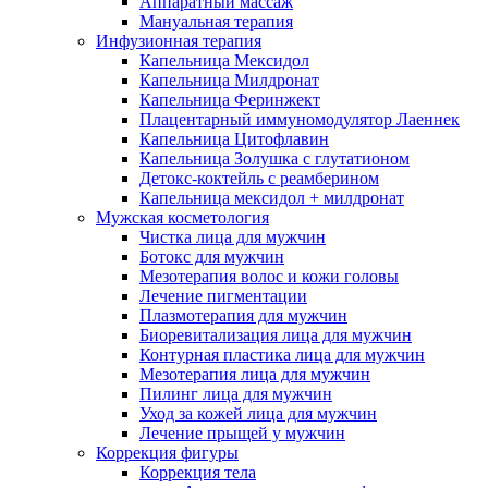
Аппаратный массаж
Мануальная терапия
Инфузионная терапия
Капельница Мексидол
Капельница Милдронат
Капельница Феринжект
Плацентарный иммуномодулятор Лаеннек
Капельница Цитофлавин
Капельница Золушка с глутатионом
Детокс-коктейль с реамберином
Капельница мексидол + милдронат
Мужская косметология
Чистка лица для мужчин
Ботокс для мужчин
Мезотерапия волос и кожи головы
Лечение пигментации
Плазмотерапия для мужчин
Биоревитализация лица для мужчин
Контурная пластика лица для мужчин
Мезотерапия лица для мужчин
Пилинг лица для мужчин
Уход за кожей лица для мужчин
Лечение прыщей у мужчин
Коррекция фигуры
Коррекция тела