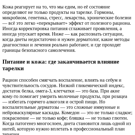
Кожа реагирует на то, что мы едим, но её состояние
определяют не только продукты на тарелке. Гормоны,
микробиом, генетика, стресс, лекарства, хронические болезни
— всё это легко «перекрывает» эффект от полезного рациона.
Иногда корректировка питания сглаживает проявления, а
иногда упускает время. Ниже — как распознать ситуации,
когда диеты недостаточно и нужен дерматолог, какие методы
диагностики и лечения реально работают, и где проходят
границы безопасного самолечения.
Питание и кожа: где заканчивается влияние
тарелки
Рацион способен смягчать воспаление, влиять на себум и
чувствительность сосудов. Низкий гликемический индекс,
достаток белка, омега‑3, клетчатки — это база. При акне
кому‑то помогает умерить молочные продукты, при розацеа
— избегать горячего алкоголя и острой пищи. Но
воспалительные дерматозы — это сложные иммунные и
нейроваскулярные каскады. Комедон — это не только сладкое;
покраснение — не только кофе; бляшка — не только глютен.
Когда патогенез многослоен, диета становится лишь одной из
нитей, которую нужно вплетать в профессиональный план
терапии.