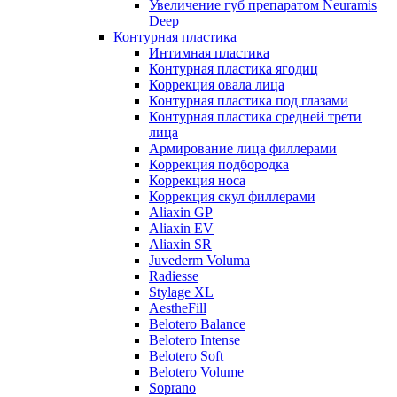
Увеличение губ препаратом Neuramis
Deep
Контурная пластика
Интимная пластика
Контурная пластика ягодиц
Коррекция овала лица
Контурная пластика под глазами
Контурная пластика средней трети
лица
Армирование лица филлерами
Коррекция подбородка
Коррекция носа
Коррекция скул филлерами
Aliaxin GP
Aliaxin EV
Aliaxin SR
Juvederm Voluma
Radiesse
Stylage XL
AestheFill
Belotero Balance
Belotero Intense
Belotero Soft
Belotero Volume
Soprano