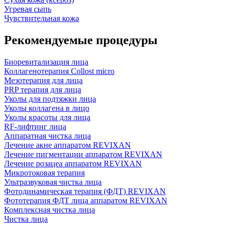
Угревая сыпь
Чувствительная кожа
Рекомендуемые процедуры
Биоревитализация лица
Коллагенотерапия Collost micro
Мезотерапия для лица
PRP терапия для лица
Уколы для подтяжки лица
Уколы коллагена в лицо
Уколы красоты для лица
RF-лифтинг лица
Аппаратная чистка лица
Лечение акне аппаратом REVIXAN
Лечение пигментации аппаратом REVIXAN
Лечение розацеа аппаратом REVIXAN
Микротоковая терапия
Ультразвуковая чистка лица
Фотодинамическая терапия (ФДТ) REVIXAN
Фототерапия ФДТ лица аппаратом REVIXAN
Комплексная чистка лица
Чистка лица