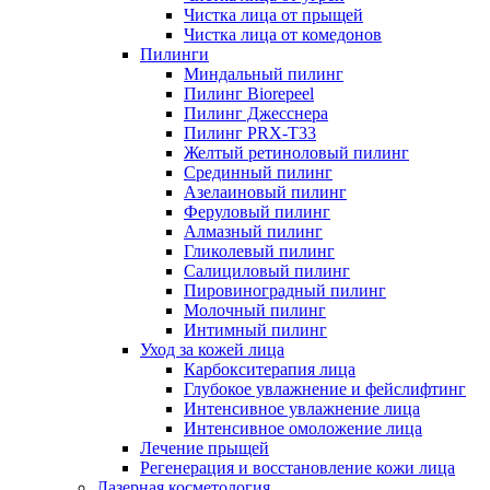
Чистка лица от прыщей
Чистка лица от комедонов
Пилинги
Миндальный пилинг
Пилинг Biorepeel
Пилинг Джесснера
Пилинг PRX-T33
Желтый ретиноловый пилинг
Срединный пилинг
Азелаиновый пилинг
Феруловый пилинг
Алмазный пилинг
Гликолевый пилинг
Салициловый пилинг
Пировиноградный пилинг
Молочный пилинг
Интимный пилинг
Уход за кожей лица
Карбокситерапия лица
Глубокое увлажнение и фейслифтинг
Интенсивное увлажнение лица
Интенсивное омоложение лица
Лечение прыщей
Регенерация и восстановление кожи лица
Лазерная косметология