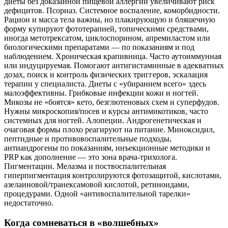
диеты без доказанной пищевой аллергии увеличивают риск
дефицитов. Псориаз. Системное воспаление, коморбидности.
Рацион и масса тела важны, но плакирующую и бляшечную
форму купируют фототерапией, топическими средствами,
иногда метотрексатом, циклоспорином, апремиластом или
биологическими препаратами — по показаниям и под
наблюдением. Хроническая крапивница. Часто аутоиммунная
или индуцируемая. Помогают антигистаминные в адекватных
дозах, поиск и контроль физических триггеров, эскалация
терапии у специалиста. Диеты с «убиранием всего» здесь
малоэффективны. Грибковые инфекции кожи и ногтей.
Микозы не «боятся» кето, безглютеновых схем и суперфудов.
Нужны микроскопия/посев и курсы антимикотиков, часто
системных для ногтей. Алопеции. Андрогенетическая и
очаговая формы плохо реагируют на питание. Миноксидил,
пептидные и противовоспалительные подходы,
антиандрогены по показаниям, инъекционные методики и
PRP как дополнение — это зона врача‑трихолога.
Пигментации. Мелазма и поствоспалительная
гиперпигментация контролируются фотозащитой, кислотами,
азелаиновой/транексамовой кислотой, ретиноидами,
процедурами. Одной «антивоспалительной тарелки»
недостаточно.
Когда сомневаться в «волшебных»