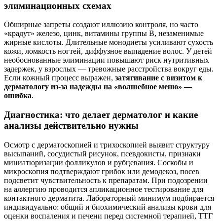
элиминационных схемах
Обширные запреты создают иллюзию контроля, но часто
«крадут» железо, цинк, витамины группы B, незаменимые
жирные кислоты. Длительные монодиеты усиливают сухость
кожи, ломкость ногтей, диффузное выпадение волос. У детей
необоснованные элиминации повышают риск нутритивных
задержек, у взрослых — тревожные расстройства вокруг еды.
Если кожный процесс выражен,
затягивание с визитом к
дерматологу из‑за надежды на «волшебное меню» —
ошибка
.
Диагностика: что делает дерматолог и какие
анализы действительно нужны
Осмотр с дерматоскопией и трихоскопией выявит структуру
высыпаний, сосудистый рисунок, псевдокисты, признаки
миниатюризации фолликулов и рубцевания. Соскобы и
микроскопия подтверждают грибок или демодекоз, посев
подсветит чувствительность к препаратам. При подозрении
на аллергию проводится апликационное тестирование для
контактного дерматита. Лабораторный минимум подбирается
индивидуально: общий и биохимический анализы крови для
оценки воспаления и печени перед системной терапией, ТТГ