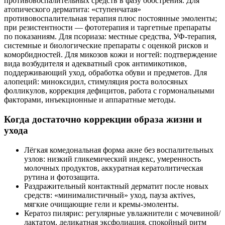
противовоспалительных средств в фазу обострения. Для
атопического дерматита: «ступенчатая»
противовоспалительная терапия плюс постоянные эмоленты;
при резистентности — фототерапия и таргетные препараты
по показаниям. Для псориаза: местные средства, УФ‑терапия,
системные и биологические препараты с оценкой рисков и
коморбидностей. Для микозов кожи и ногтей: подтверждение
вида возбудителя и адекватный срок антимикотиков,
поддерживающий уход, обработка обуви и предметов. Для
алопеций: миноксидил, стимуляция роста волосяных
фолликулов, коррекция дефицитов, работа с гормональными
факторами, инъекционные и аппаратные методы.
Когда достаточно коррекции образа жизни и
ухода
Лёгкая комедональная форма акне без воспалительных
узлов: низкий гликемический индекс, умеренность
молочных продуктов, аккуратная кератолитическая
рутина и фотозащита.
Раздражительный контактный дерматит после новых
средств: «минималистичный» уход, пауза актives,
мягкие очищающие гели и кремы‑эмоленты.
Кератоз пиляриc: регулярные увлажнители с мочевиной/
лактатом, деликатная эксфолиация, спокойный ритм