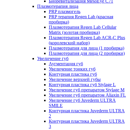
Биоревитализация MesoEye C71
Плазмотерапия лица
PRP плазмогель
PRP терапия Regen Lab (красная
пробирка)
Плазмотерапия Regen Lab Cellular
Matrix (золотая пробирка)
Плазмотерапия Regen Lab ACR-C Plus
(королевский набор)
Плазмотерапия для лица (1 пробирка)
Плазмотерапия для лица (2 пробирки)
Увеличение губ
Аугментация губ
Увеличение тонких губ
Контурная пластика губ
Увеличение верхней губы
Контурная пластика губ Stylage L
Увеличение губ препаратом Stylage M
Увеличение губ препаратом Aliaxin FL
Увеличение губ Juvederm ULTRA
SMILE
Контурная пластика Juvederm ULTRA
2
Контурная пластика Juvederm ULTRA
3