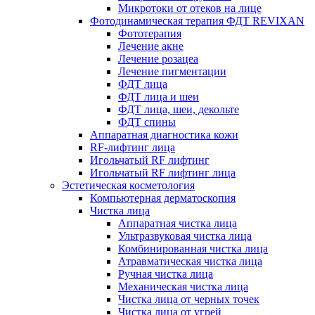
Микротоки от отеков на лице
Фотодинамическая терапия ФДТ REVIXAN
Фототерапия
Лечение акне
Лечение розацеа
Лечение пигментации
ФДТ лица
ФДТ лица и шеи
ФДТ лица, шеи, декольте
ФДТ спины
Аппаратная диагностика кожи
RF-лифтинг лица
Игольчатый RF лифтинг
Игольчатый RF лифтинг лица
Эстетическая косметология
Компьютерная дерматоскопия
Чистка лица
Аппаратная чистка лица
Ультразвуковая чистка лица
Комбинированная чистка лица
Атравматическая чистка лица
Ручная чистка лица
Механическая чистка лица
Чистка лица от черных точек
Чистка лица от угрей