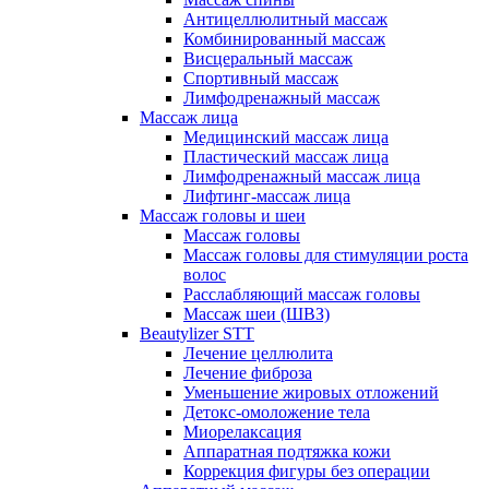
Антицеллюлитный массаж
Комбинированный массаж
Висцеральный массаж
Спортивный массаж
Лимфодренажный массаж
Массаж лица
Медицинский массаж лица
Пластический массаж лица
Лимфодренажный массаж лица
Лифтинг-массаж лица
Массаж головы и шеи
Массаж головы
Массаж головы для стимуляции роста
волос
Расслабляющий массаж головы
Массаж шеи (ШВЗ)
Beautylizer STT
Лечение целлюлита
Лечение фиброза
Уменьшение жировых отложений
Детокс-омоложение тела
Миорелаксация
Аппаратная подтяжка кожи
Коррекция фигуры без операции