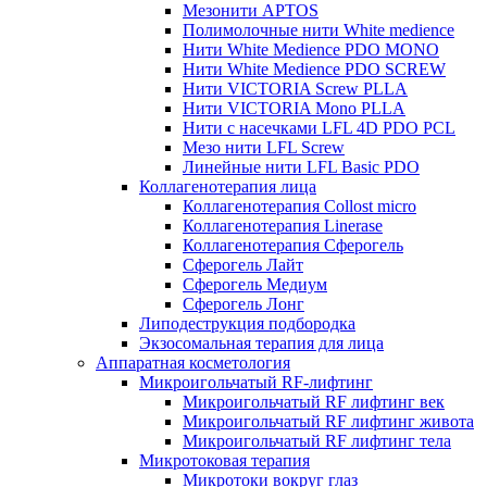
Мезонити APTOS
Полимолочные нити White medience
Нити White Medience PDO MONO
Нити White Medience PDO SCREW
Нити VICTORIA Screw PLLA
Нити VICTORIA Mono PLLA
Нити с насечками LFL 4D PDO PCL
Мезо нити LFL Screw
Линейные нити LFL Basic PDO
Коллагенотерапия лица
Коллагенотерапия Collost micro
Коллагенотерапия Linerase
Коллагенотерапия Сферогель
Сферогель Лайт
Сферогель Медиум
Сферогель Лонг
Липодеструкция подбородка
Экзосомальная терапия для лица
Аппаратная косметология
Микроигольчатый RF-лифтинг
Микроигольчатый RF лифтинг век
Микроигольчатый RF лифтинг живота
Микроигольчатый RF лифтинг тела
Микротоковая терапия
Микротоки вокруг глаз