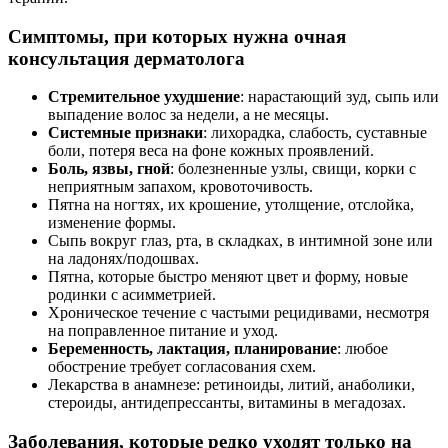
Симптомы, при которых нужна очная
консультация дерматолога
Стремительное ухудшение
: нарастающий зуд, сыпь или
выпадение волос за недели, а не месяцы.
Системные признаки
: лихорадка, слабость, суставные
боли, потеря веса на фоне кожных проявлений.
Боль, язвы, гной
: болезненные узлы, свищи, корки с
неприятным запахом, кровоточивость.
Пятна на ногтях, их крошение, утолщение, отслойка,
изменение формы.
Сыпь вокруг глаз, рта, в складках, в интимной зоне или
на ладонях/подошвах.
Пятна, которые быстро меняют цвет и форму, новые
родинки с асимметрией.
Хроническое течение с частыми рецидивами, несмотря
на поправленное питание и уход.
Беременность, лактация, планирование
: любое
обострение требует согласования схем.
Лекарства в анамнезе: ретиноиды, литий, анаболики,
стероиды, антидепрессанты, витамины в мегадозах.
Заболевания, которые редко уходят только на