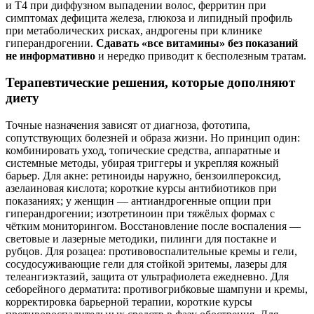
и Т4 при диффузном выпадении волос, ферритин при
симптомах дефицита железа, глюкоза и липидный профиль
при метаболических рисках, андрогены при клинике
гиперандрогении.
Сдавать «все витамины» без показаний
не информативно
и нередко приводит к бесполезным тратам.
Терапевтические решения, которые дополняют
диету
Точные назначения зависят от диагноза, фототипа,
сопутствующих болезней и образа жизни. Но принцип один:
комбинировать уход, топические средства, аппаратные и
системные методы, убирая триггеры и укрепляя кожный
барьер. Для акне: ретиноиды наружно, бензоилпероксид,
азелаиновая кислота; короткие курсы антибиотиков при
показаниях; у женщин — антиандрогенные опции при
гиперандрогении; изотретиноин при тяжёлых формах с
чётким мониторингом. Восстановление после воспаления —
световые и лазерные методики, пилинги для постакне и
рубцов. Для розацеа: противовоспалительные кремы и гели,
сосудосуживающие гели для стойкой эритемы, лазеры для
телеангиэктазий, защита от ультрафиолета ежедневно. Для
себорейного дерматита: противогрибковые шампуни и кремы,
корректировка барьерной терапии, короткие курсы