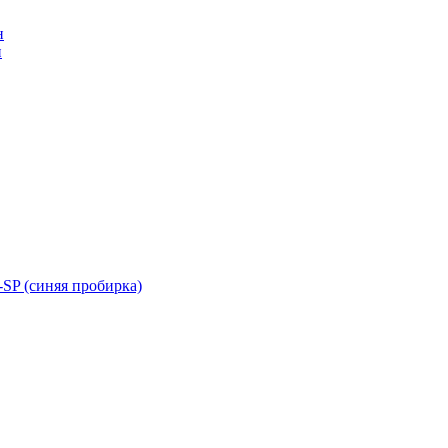
н
н
SP (синяя пробирка)