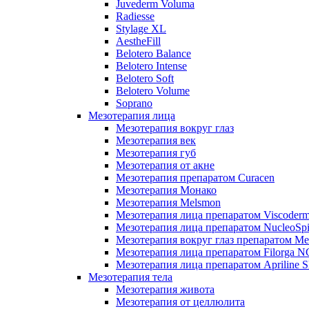
Juvederm Voluma
Radiesse
Stylage XL
AestheFill
Belotero Balance
Belotero Intense
Belotero Soft
Belotero Volume
Soprano
Мезотерапия лица
Мезотерапия вокруг глаз
Мезотерапия век
Мезотерапия губ
Мезотерапия от акне
Мезотерапия препаратом Curacen
Мезотерапия Монако
Мезотерапия Melsmon
Мезотерапия лица препаратом Viscoderm
Мезотерапия лица препаратом NucleoSpi
Мезотерапия вокруг глаз препаратом M
Мезотерапия лица препаратом Filorga 
Мезотерапия лица препаратом Apriline S
Мезотерапия тела
Мезотерапия живота
Мезотерапия от целлюлита