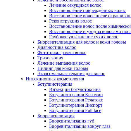
Лечение секущихся волос
Восстановление поврежденных волос
Восстановление волос после окрашиван
Реконструкция волос
Восстановление волос после химическо
Восстановление и уход за волосами пос
Глубокое увлажнение сухих волос
Биоревитализация для волос и кожи головы
Диагностика волос
Фототрихограмма волос
Трихоскопия
Лечение выпадения волос
Пилинг для кожи головы
Экзосомальная терапия для волос
Инъекционная косметология
Ботулинотерапия
Инъекции ботулотоксина
Ботулинотерапия Ксеомин
Ботулинотерапия Релатокс
Ботулинотерапия Диспорт
Ботулинотерапия Full face
Биоревитализация
Биоревитализация губ
Биоревитализация вокруг глаз