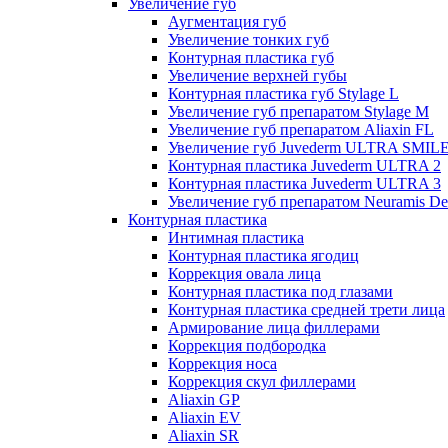
Увеличение губ
Аугментация губ
Увеличение тонких губ
Контурная пластика губ
Увеличение верхней губы
Контурная пластика губ Stylage L
Увеличение губ препаратом Stylage M
Увеличение губ препаратом Aliaxin FL
Увеличение губ Juvederm ULTRA SMIL
Контурная пластика Juvederm ULTRA 2
Контурная пластика Juvederm ULTRA 3
Увеличение губ препаратом Neuramis De
Контурная пластика
Интимная пластика
Контурная пластика ягодиц
Коррекция овала лица
Контурная пластика под глазами
Контурная пластика средней трети лица
Армирование лица филлерами
Коррекция подбородка
Коррекция носа
Коррекция скул филлерами
Aliaxin GP
Aliaxin EV
Aliaxin SR