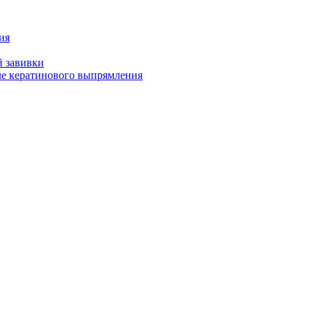
ия
й завивки
ле кератинового выпрямления