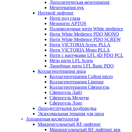
Липолитическая мезотерапия
Мезотерапия рук
Нитевой лифтинг
Нити под глаза
Мезонити APTOS
Полимолочные нити White medience
Нити White Medience PDO MONO
Нити White Medience PDO SCREW
Нити VICTORIA Screw PLLA
Нити VICTORIA Mono PLLA
Нити с насечками LFL 4D PDO PCL
Мезо нити LFL Screw
Линейные нити LFL Basic PDO
Коллагенотерапия лица
Коллагенотерапия Collost micro
Коллагенотерапия Linerase
Коллагенотерапия Сферогель
Сферогель Лайт
Сферогель Медиум
Сферогель Лонг
Липодеструкция подбородка
Экзосомальная терапия для лица
Аппаратная косметология
Микроигольчатый RF-лифтинг
Микроигольчатый RF лифтинг век