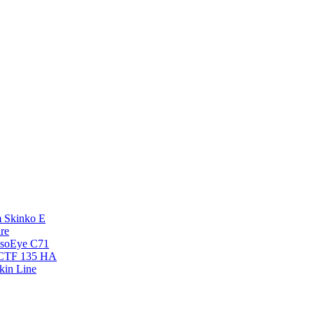
 Skinko E
re
esoEye С71
NCTF 135 HA
kin Line