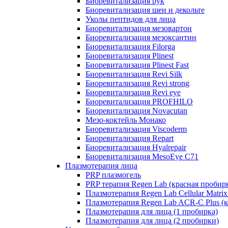
Биоревитализация рук
Биоревитализация шеи и декольте
Уколы пептидов для лица
Биоревитализация мезовартон
Биоревитализация мезоксантин
Биоревитализация Filorga
Биоревитализация Plinest
Биоревитализация Plinest Fast
Биоревитализация Revi Silk
Биоревитализация Revi strong
Биоревитализация Revi eye
Биоревитализация PROFHILO
Биоревитализация Novacutan
Мезо-коктейль Монако
Биоревитализация Viscoderm
Биоревитализация Repart
Биоревитализация Hyalrepair
Биоревитализация MesoEye C71
Плазмотерапия лица
PRP плазмогель
PRP терапия Regen Lab (красная пробир
Плазмотерапия Regen Lab Cellular Matrix
Плазмотерапия Regen Lab ACR-C Plus (к
Плазмотерапия для лица (1 пробирка)
Плазмотерапия для лица (2 пробирки)