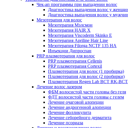
Чек-ап программы при выпадении волос
Диагностика выпадения волос у женщи
Диагностика выпадения волос у мужчи
Мезотерапия для волос
Мезотерапия Мэлсмон
Мезотерапия HAIR X
Мезотерапия Viscoderm Skinko E
Мезотерапия Apriline Hair Line
Мезотерапия Filorga NCTF 135 HA
Инъекции Дипроспан
PRP плазмотерапия для волос
PRP плазмотерапия Cellenis
PRP плазмотерапия Cortexil
Плазмотерапия для волос (1 пробирка)
Плазмотерапия для волос (2 пробирки)
Плазмотерапия Regen Lab BCT RK-BCT-
Лечение волос лазером
ФБМ волосистой части головы без геля
ФДТ волосистой части головы с гелем
Лечение очаговой алопеции
Лечение андрогенной алопеции
Лечение фолликулита
Лечение себорейного дерматита
Лечение псориаза
Лечение и восстановление волос