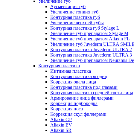
Увеличение губ
Аугментация губ
Увеличение тонких губ
Контурная пластика губ
Увеличение верхней губы
Контурная пластика губ Stylage L
Увеличение губ препаратом Stylage M
Увеличение губ препаратом Aliaxin FL
Увеличение губ Juvederm ULTRA SMIL
Контурная пластика Juvederm ULTRA 2
Контурная пластика Juvederm ULTRA 3
Увеличение губ препаратом Neuramis De
Контурная пластика
Интимная пластика
Контурная пластика ягодиц
Коррекция овала лица
Контурная пластика под глазами
Контурная пластика средней трети лица
Армирование лица филлерами
Коррекция подбородка
Коррекция носа
Коррекция скул филлерами
Aliaxin GP
Aliaxin EV
Aliaxin SR