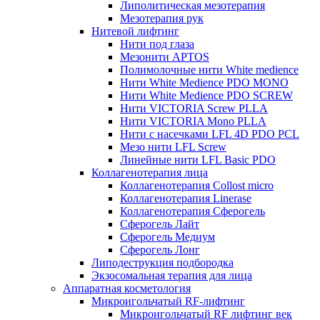
Липолитическая мезотерапия
Мезотерапия рук
Нитевой лифтинг
Нити под глаза
Мезонити APTOS
Полимолочные нити White medience
Нити White Medience PDO MONO
Нити White Medience PDO SCREW
Нити VICTORIA Screw PLLA
Нити VICTORIA Mono PLLA
Нити с насечками LFL 4D PDO PCL
Мезо нити LFL Screw
Линейные нити LFL Basic PDO
Коллагенотерапия лица
Коллагенотерапия Collost micro
Коллагенотерапия Linerase
Коллагенотерапия Сферогель
Сферогель Лайт
Сферогель Медиум
Сферогель Лонг
Липодеструкция подбородка
Экзосомальная терапия для лица
Аппаратная косметология
Микроигольчатый RF-лифтинг
Микроигольчатый RF лифтинг век