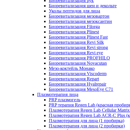
Биоревитализация рук
Биоревитализация шеи и декольте
Уколы пептидов для лица
Биоревитализация мезовартон
Биоревитализация мезоксантин
Биоревитализация Filorga
Биоревитализация Plinest
Биоревитализация Plinest Fast
Биоревитализация Revi Silk
Биоревитализация Revi strong
Биоревитализация Revi eye
Биоревитализация PROFHILO
Биоревитализация Novacutan
Мезо-коктейль Монако
Биоревитализация Viscoderm
Биоревитализация Repart
Биоревитализация Hyalrepair
Биоревитализация MesoEye C71
Плазмотерапия лица
PRP плазмогель
PRP терапия Regen Lab (красная пробир
Плазмотерапия Regen Lab Cellular Matrix
Плазмотерапия Regen Lab ACR-C Plus (к
Плазмотерапия для лица (1 пробирка)
Плазмотерапия для лица (2 пробирки)