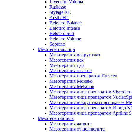
Juvederm Voluma
Radiesse
Stylage XL
AestheFill
Belotero Balance
Belotero Intense
Belotero Soft
Belotero Volume
Soprano
Мезотерапия лица
Мезотерапия вокруг глаз
Мезотерапия век
Мезотерапия губ
Мезотерапия от акне
Мезотерапия препаратом Curacen
Мезотерапия Монако
Мезотерапия Melsmon
Мезотерапия лица препаратом Viscoderm
Мезотерапия лица препаратом NucleoSpi
Мезотерапия вокруг глаз препаратом M
Мезотерапия лица препаратом Filorga 
Мезотерапия лица препаратом Apriline S
Мезотерапия тела
Мезотерапия живота
Мезотерапия от целлюлита