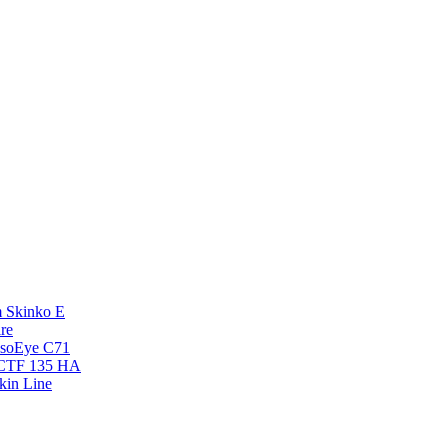
 Skinko E
re
esoEye С71
NCTF 135 HA
kin Line