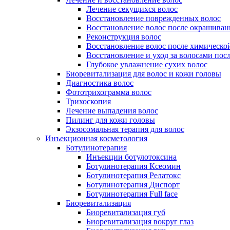
Лечение секущихся волос
Восстановление поврежденных волос
Восстановление волос после окрашиван
Реконструкция волос
Восстановление волос после химическо
Восстановление и уход за волосами пос
Глубокое увлажнение сухих волос
Биоревитализация для волос и кожи головы
Диагностика волос
Фототрихограмма волос
Трихоскопия
Лечение выпадения волос
Пилинг для кожи головы
Экзосомальная терапия для волос
Инъекционная косметология
Ботулинотерапия
Инъекции ботулотоксина
Ботулинотерапия Ксеомин
Ботулинотерапия Релатокс
Ботулинотерапия Диспорт
Ботулинотерапия Full face
Биоревитализация
Биоревитализация губ
Биоревитализация вокруг глаз