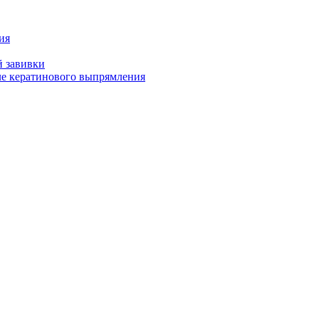
ия
й завивки
ле кератинового выпрямления