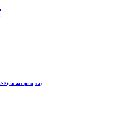
н
н
SP (синяя пробирка)