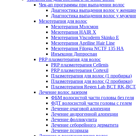
Чек-ап программы при выпадении волос
Диагностика выпадения волос у женщи
Диагностика выпадения волос у мужчи
Мезотерапия для волос
Мезотерапия Мэлсмон
Мезотерапия HAIR X
Мезотерапия Viscoderm Skinko E
Мезотерапия Apriline Hair Line
Мезотерапия Filorga NCTF 135 HA
Инъекции Дипроспан
PRP плазмотерапия для волос
PRP плазмотерапия Cellenis
PRP плазмотерапия Cortexil
Плазмотерапия для волос (1 пробирка)
Плазмотерапия для волос (2 пробирки)
Плазмотерапия Regen Lab BCT RK-BCT-
Лечение волос лазером
ФБМ волосистой части головы без геля
ФДТ волосистой части головы с гелем
Лечение очаговой алопеции
Лечение андрогенной алопеции
Лечение фолликулита
Лечение себорейного дерматита
Лечение псориаза
Лечение и восстановление волос