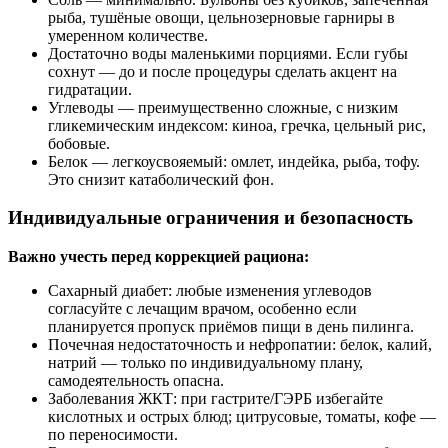
рыба, тушёные овощи, цельнозерновые гарниры в
умеренном количестве.
Достаточно воды маленькими порциями. Если губы
сохнут — до и после процедуры сделать акцент на
гидратации.
Углеводы — преимущественно сложные, с низким
гликемическим индексом: киноа, гречка, цельный рис,
бобовые.
Белок — легкоусвояемый: омлет, индейка, рыба, тофу.
Это снизит катаболический фон.
Индивидуальные ограничения и безопасность
Важно учесть перед коррекцией рациона:
Сахарный диабет: любые изменения углеводов
согласуйте с лечащим врачом, особенно если
планируется пропуск приёмов пищи в день пилинга.
Почечная недостаточность и нефропатии: белок, калий,
натрий — только по индивидуальному плану,
самодеятельность опасна.
Заболевания ЖКТ: при гастрите/ГЭРБ избегайте
кислотных и острых блюд; цитрусовые, томаты, кофе —
по переносимости.