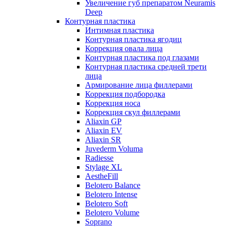
Увеличение губ препаратом Neuramis
Deep
Контурная пластика
Интимная пластика
Контурная пластика ягодиц
Коррекция овала лица
Контурная пластика под глазами
Контурная пластика средней трети
лица
Армирование лица филлерами
Коррекция подбородка
Коррекция носа
Коррекция скул филлерами
Aliaxin GP
Aliaxin EV
Aliaxin SR
Juvederm Voluma
Radiesse
Stylage XL
AestheFill
Belotero Balance
Belotero Intense
Belotero Soft
Belotero Volume
Soprano