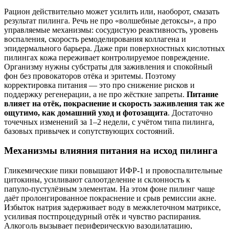
Рацион действительно может усилить или, наоборот, смазать
результат пилинга. Речь не про «волшебные детоксы», а про
управляемые механизмы: сосудистую реактивность, уровень
воспаления, скорость ремоделирования коллагена и
эпидермального барьера. Даже при поверхностных кислотных
пилингах кожа переживает контролируемое повреждение.
Организму нужны субстраты для заживления и спокойный
фон без провокаторов отёка и эритемы. Поэтому
корректировка питания — это про снижение рисков и
поддержку регенерации, а не про жёсткие запреты.
Питание
влияет на отёк, покраснение и скорость заживления так же
ощутимо, как домашний уход и фотозащита
. Достаточно
точечных изменений за 1–2 недели, с учётом типа пилинга,
базовых привычек и сопутствующих состояний.
Механизмы влияния питания на исход пилинга
Гликемические пики повышают ИФР‑1 и провоспалительные
цитокины, усиливают салоотделение и склонность к
папуло‑пустулёзным элементам. На этом фоне пилинг чаще
даёт пролонгированное покраснение и срыв ремиссии акне.
Избыток натрия задерживает воду в межклеточном матриксе,
усиливая постпроцедурный отёк и чувство распирания.
Алкоголь вызывает периферическую вазодилатацию,