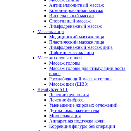
Антицеллюлитный массаж
Комбинированный массаж
Висцеральный массаж
Спортивный массаж
Лимфодренажный массаж
Массаж лица
Медицинский массаж лица
Пластический массаж лица
Лимфодренажный массаж лица
Лифтинг-массаж лица
Массаж головы и шеи
Массаж головы
Массаж головы для стимуляции роста
волос
Расслабляющий массаж головы
Массаж шеи (ШВЗ)
Beautylizer STT
Лечение целлюлита
Лечение фиброза
Уменьшение жировых отложений
Детокс-омоложение тела
Миорелаксация
Аппаратная подтяжка кожи
Коррекция фигуры без операции