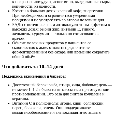
к покраснению/зуду: красное вино, выдержанные сыры,
копчёности, квашености.
Кофеин в больших дозах: крепкий кофе, энергетики.
При необходимости ограничиться умеренными
порциями и не употреблять во второй половине дня.
БАДы с потенциальным антикоагулянтным эффектом в
высоких дозах: рыбий жир, витамин Е, гинкго,
женьшень, куркумин — только по согласованию с
врачом.
Обилие молочных продуктов у пациентов со
склонностью к акне: отдавать предпочтение
ферментированным без сахара или временно сократить
общий объём.
Что добавить за 10–14 дней
Поддержка заживления и барьера:
Достаточный белок: рыба, птица, яйца, бобовые; цель —
не менее 1–1,2 г белка на кг массы тела при отсутствии
противопоказаний. Это база для синтеза коллагена и
кератина.
Витамин С и полифенолы: ягоды, киви, болгарский
перец, брокколи, зелень. Они поддерживают
коллагенообразование и антиоксидантную защиту.