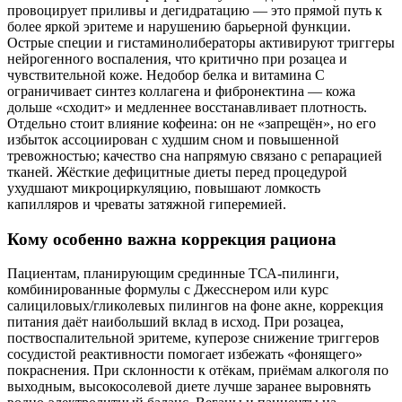
провоцирует приливы и дегидратацию — это прямой путь к
более яркой эритеме и нарушению барьерной функции.
Острые специи и гистаминолибераторы активируют триггеры
нейрогенного воспаления, что критично при розацеа и
чувствительной коже. Недобор белка и витамина С
ограничивает синтез коллагена и фибронектина — кожа
дольше «сходит» и медленнее восстанавливает плотность.
Отдельно стоит влияние кофеина: он не «запрещён», но его
избыток ассоциирован с худшим сном и повышенной
тревожностью; качество сна напрямую связано с репарацией
тканей. Жёсткие дефицитные диеты перед процедурой
ухудшают микроциркуляцию, повышают ломкость
капилляров и чреваты затяжной гиперемией.
Кому особенно важна коррекция рациона
Пациентам, планирующим срединные ТСА‑пилинги,
комбинированные формулы с Джесснером или курс
салициловых/гликолевых пилингов на фоне акне, коррекция
питания даёт наибольший вклад в исход. При розацеа,
поствоспалительной эритеме, куперозе снижение триггеров
сосудистой реактивности помогает избежать «фонящего»
покраснения. При склонности к отёкам, приёмам алкоголя по
выходным, высокосолевой диете лучше заранее выровнять