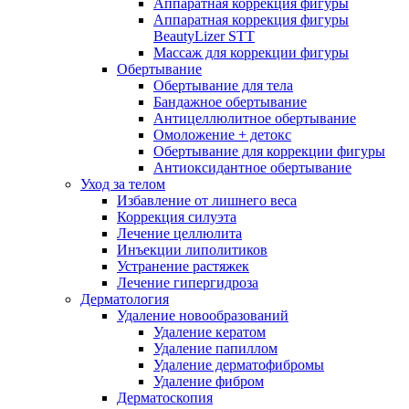
Аппаратная коррекция фигуры
Аппаратная коррекция фигуры
BeautyLizer STT
Массаж для коррекции фигуры
Обертывание
Обертывание для тела
Бандажное обертывание
Антицеллюлитное обертывание
Омоложение + детокс
Обертывание для коррекции фигуры
Антиоксидантное обертывание
Уход за телом
Избавление от лишнего веса
Коррекция силуэта
Лечение целлюлита
Инъекции липолитиков
Устранение растяжек
Лечение гипергидроза
Дерматология
Удаление новообразований
Удаление кератом
Удаление папиллом
Удаление дерматофибромы
Удаление фибром
Дерматоскопия