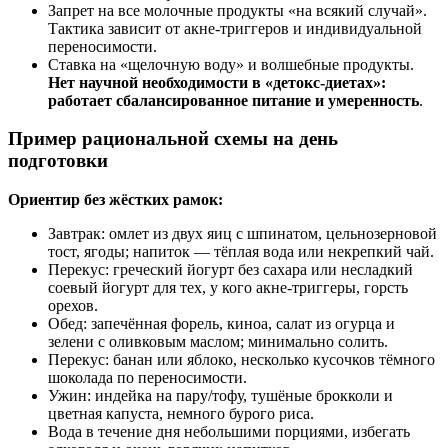
Запрет на все молочные продукты «на всякий случай».
Тактика зависит от акне‑триггеров и индивидуальной
переносимости.
Ставка на «щелочную воду» и волшебные продукты.
Нет научной необходимости в «детокс‑диетах»:
работает сбалансированное питание и умеренность
.
Пример рациональной схемы на день
подготовки
Ориентир без жёстких рамок:
Завтрак: омлет из двух яиц с шпинатом, цельнозерновой
тост, ягоды; напиток — тёплая вода или некрепкий чай.
Перекус: греческий йогурт без сахара или несладкий
соевый йогурт для тех, у кого акне‑триггеры, горсть
орехов.
Обед: запечённая форель, киноа, салат из огурца и
зелени с оливковым маслом; минимально солить.
Перекус: банан или яблоко, несколько кусочков тёмного
шоколада по переносимости.
Ужин: индейка на пару/тофу, тушёные брокколи и
цветная капуста, немного бурого риса.
Вода в течение дня небольшими порциями, избегать