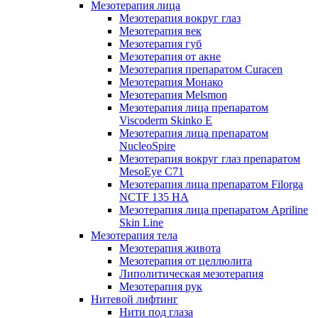
Мезотерапия лица
Мезотерапия вокруг глаз
Мезотерапия век
Мезотерапия губ
Мезотерапия от акне
Мезотерапия препаратом Curacen
Мезотерапия Монако
Мезотерапия Melsmon
Мезотерапия лица препаратом
Viscoderm Skinko E
Мезотерапия лица препаратом
NucleoSpire
Мезотерапия вокруг глаз препаратом
MesoEye С71
Мезотерапия лица препаратом Filorga
NCTF 135 HA
Мезотерапия лица препаратом Apriline
Skin Line
Мезотерапия тела
Мезотерапия живота
Мезотерапия от целлюлита
Липолитическая мезотерапия
Мезотерапия рук
Нитевой лифтинг
Нити под глаза