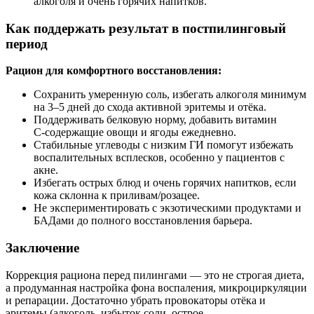
алкоголя и очень горячих напитков.
Как поддержать результат в постпилинговый
период
Рацион для комфортного восстановления:
Сохранить умеренную соль, избегать алкоголя минимум
на 3–5 дней до схода активной эритемы и отёка.
Поддерживать белковую норму, добавить витамин
С‑содержащие овощи и ягоды ежедневно.
Стабильные углеводы с низким ГИ помогут избежать
воспалительных всплесков, особенно у пациентов с
акне.
Избегать острых блюд и очень горячих напитков, если
кожа склонна к приливам/розацее.
Не экспериментировать с экзотическими продуктами и
БАДами до полного восстановления барьера.
Заключение
Коррекция рациона перед пилингами — это не строгая диета,
а продуманная настройка фона воспаления, микроциркуляции
и репарации. Достаточно убрать провокаторы отёка и
эритемы (алкоголь, избыток соли, острое,