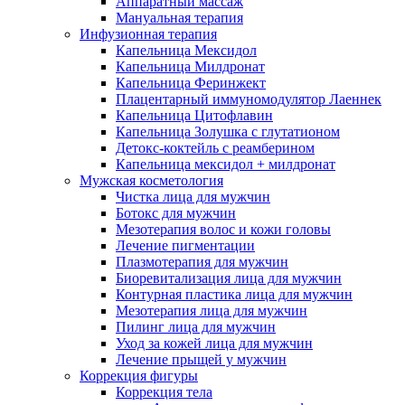
Аппаратный массаж
Мануальная терапия
Инфузионная терапия
Капельница Мексидол
Капельница Милдронат
Капельница Феринжект
Плацентарный иммуномодулятор Лаеннек
Капельница Цитофлавин
Капельница Золушка с глутатионом
Детокс-коктейль с реамберином
Капельница мексидол + милдронат
Мужская косметология
Чистка лица для мужчин
Ботокс для мужчин
Мезотерапия волос и кожи головы
Лечение пигментации
Плазмотерапия для мужчин
Биоревитализация лица для мужчин
Контурная пластика лица для мужчин
Мезотерапия лица для мужчин
Пилинг лица для мужчин
Уход за кожей лица для мужчин
Лечение прыщей у мужчин
Коррекция фигуры
Коррекция тела