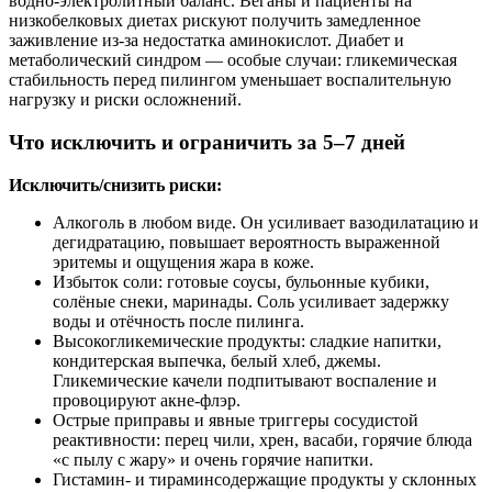
водно‑электролитный баланс. Веганы и пациенты на
низкобелковых диетах рискуют получить замедленное
заживление из‑за недостатка аминокислот. Диабет и
метаболический синдром — особые случаи: гликемическая
стабильность перед пилингом уменьшает воспалительную
нагрузку и риски осложнений.
Что исключить и ограничить за 5–7 дней
Исключить/снизить риски:
Алкоголь в любом виде. Он усиливает вазодилатацию и
дегидратацию, повышает вероятность выраженной
эритемы и ощущения жара в коже.
Избыток соли: готовые соусы, бульонные кубики,
солёные снеки, маринады. Соль усиливает задержку
воды и отёчность после пилинга.
Высокогликемические продукты: сладкие напитки,
кондитерская выпечка, белый хлеб, джемы.
Гликемические качели подпитывают воспаление и
провоцируют акне‑флэр.
Острые приправы и явные триггеры сосудистой
реактивности: перец чили, хрен, васаби, горячие блюда
«с пылу с жару» и очень горячие напитки.
Гистамин‑ и тираминсодержащие продукты у склонных