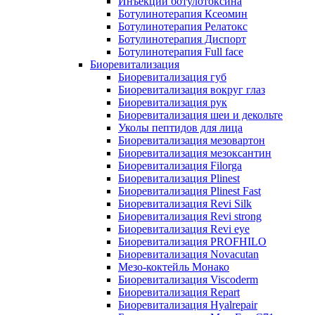
Инъекции ботулотоксина
Ботулинотерапия Ксеомин
Ботулинотерапия Релатокс
Ботулинотерапия Диспорт
Ботулинотерапия Full face
Биоревитализация
Биоревитализация губ
Биоревитализация вокруг глаз
Биоревитализация рук
Биоревитализация шеи и декольте
Уколы пептидов для лица
Биоревитализация мезовартон
Биоревитализация мезоксантин
Биоревитализация Filorga
Биоревитализация Plinest
Биоревитализация Plinest Fast
Биоревитализация Revi Silk
Биоревитализация Revi strong
Биоревитализация Revi eye
Биоревитализация PROFHILO
Биоревитализация Novacutan
Мезо-коктейль Монако
Биоревитализация Viscoderm
Биоревитализация Repart
Биоревитализация Hyalrepair