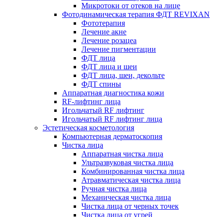
Микротоки от отеков на лице
Фотодинамическая терапия ФДТ REVIXAN
Фототерапия
Лечение акне
Лечение розацеа
Лечение пигментации
ФДТ лица
ФДТ лица и шеи
ФДТ лица, шеи, декольте
ФДТ спины
Аппаратная диагностика кожи
RF-лифтинг лица
Игольчатый RF лифтинг
Игольчатый RF лифтинг лица
Эстетическая косметология
Компьютерная дерматоскопия
Чистка лица
Аппаратная чистка лица
Ультразвуковая чистка лица
Комбинированная чистка лица
Атравматическая чистка лица
Ручная чистка лица
Механическая чистка лица
Чистка лица от черных точек
Чистка лица от угрей