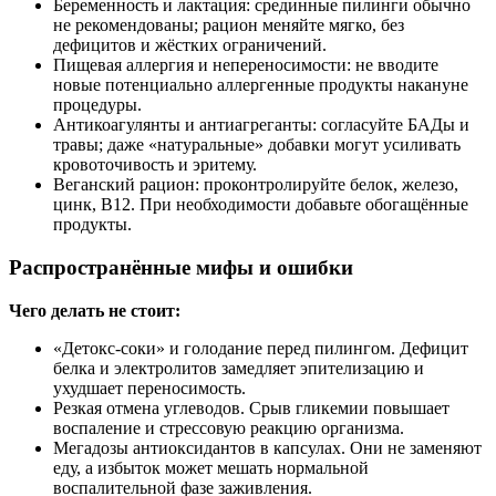
Беременность и лактация: срединные пилинги обычно
не рекомендованы; рацион меняйте мягко, без
дефицитов и жёстких ограничений.
Пищевая аллергия и непереносимости: не вводите
новые потенциально аллергенные продукты накануне
процедуры.
Антикоагулянты и антиагреганты: согласуйте БАДы и
травы; даже «натуральные» добавки могут усиливать
кровоточивость и эритему.
Веганский рацион: проконтролируйте белок, железо,
цинк, B12. При необходимости добавьте обогащённые
продукты.
Распространённые мифы и ошибки
Чего делать не стоит:
«Детокс‑соки» и голодание перед пилингом. Дефицит
белка и электролитов замедляет эпителизацию и
ухудшает переносимость.
Резкая отмена углеводов. Срыв гликемии повышает
воспаление и стрессовую реакцию организма.
Мегадозы антиоксидантов в капсулах. Они не заменяют
еду, а избыток может мешать нормальной
воспалительной фазе заживления.