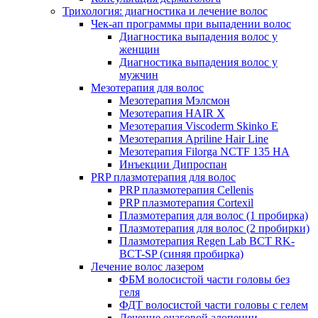
Трихология: диагностика и лечение волос
Чек-ап программы при выпадении волос
Диагностика выпадения волос у
женщин
Диагностика выпадения волос у
мужчин
Мезотерапия для волос
Мезотерапия Мэлсмон
Мезотерапия HAIR X
Мезотерапия Viscoderm Skinko E
Мезотерапия Apriline Hair Line
Мезотерапия Filorga NCTF 135 HA
Инъекции Дипроспан
PRP плазмотерапия для волос
PRP плазмотерапия Cellenis
PRP плазмотерапия Cortexil
Плазмотерапия для волос (1 пробирка)
Плазмотерапия для волос (2 пробирки)
Плазмотерапия Regen Lab BCT RK-
BCT-SP (синяя пробирка)
Лечение волос лазером
ФБМ волосистой части головы без
геля
ФДТ волосистой части головы с гелем
Лечение очаговой алопеции