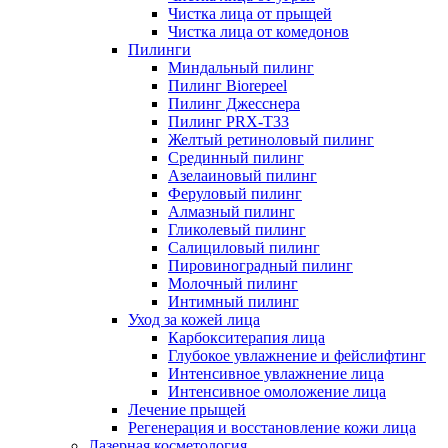
Чистка лица от прыщей
Чистка лица от комедонов
Пилинги
Миндальный пилинг
Пилинг Biorepeel
Пилинг Джесснера
Пилинг PRX-T33
Желтый ретиноловый пилинг
Срединный пилинг
Азелаиновый пилинг
Феруловый пилинг
Алмазный пилинг
Гликолевый пилинг
Салициловый пилинг
Пировиноградный пилинг
Молочный пилинг
Интимный пилинг
Уход за кожей лица
Карбокситерапия лица
Глубокое увлажнение и фейслифтинг
Интенсивное увлажнение лица
Интенсивное омоложение лица
Лечение прыщей
Регенерация и восстановление кожи лица
Лазерная косметология