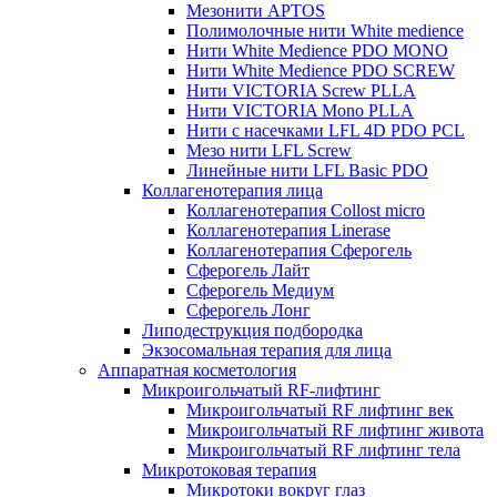
Мезонити APTOS
Полимолочные нити White medience
Нити White Medience PDO MONO
Нити White Medience PDO SCREW
Нити VICTORIA Screw PLLA
Нити VICTORIA Mono PLLA
Нити с насечками LFL 4D PDO PCL
Мезо нити LFL Screw
Линейные нити LFL Basic PDO
Коллагенотерапия лица
Коллагенотерапия Collost micro
Коллагенотерапия Linerase
Коллагенотерапия Сферогель
Сферогель Лайт
Сферогель Медиум
Сферогель Лонг
Липодеструкция подбородка
Экзосомальная терапия для лица
Аппаратная косметология
Микроигольчатый RF-лифтинг
Микроигольчатый RF лифтинг век
Микроигольчатый RF лифтинг живота
Микроигольчатый RF лифтинг тела
Микротоковая терапия
Микротоки вокруг глаз