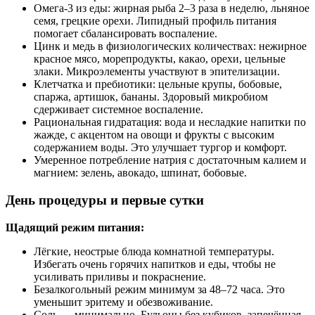
Омега‑3 из еды: жирная рыба 2–3 раза в неделю, льняное
семя, грецкие орехи. Липидный профиль питания
помогает сбалансировать воспаление.
Цинк и медь в физиологических количествах: нежирное
красное мясо, морепродукты, какао, орехи, цельные
злаки. Микроэлементы участвуют в эпителизации.
Клетчатка и пребиотики: цельные крупы, бобовые,
спаржа, артишок, бананы. Здоровый микробиом
сдерживает системное воспаление.
Рациональная гидратация: вода и несладкие напитки по
жажде, с акцентом на овощи и фрукты с высоким
содержанием воды. Это улучшает тургор и комфорт.
Умеренное потребление натрия с достаточным калием и
магнием: зелень, авокадо, шпинат, бобовые.
День процедуры и первые сутки
Щадящий режим питания:
Лёгкие, неострые блюда комнатной температуры.
Избегать очень горячих напитков и еды, чтобы не
усиливать приливы и покраснение.
Безалкогольный режим минимум за 48–72 часа. Это
уменьшит эритему и обезвоживание.
Соль — минимально. Бульоны без кубиков, запечённая