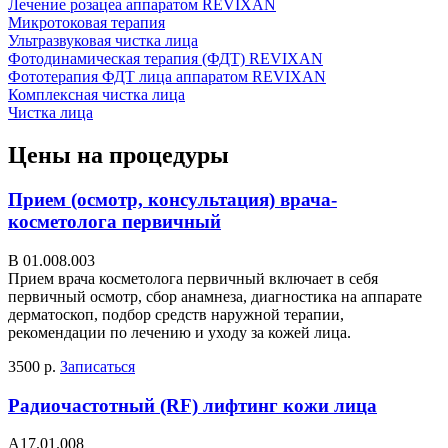
Лечение розацеа аппаратом REVIXAN
Микротоковая терапия
Ультразвуковая чистка лица
Фотодинамическая терапия (ФДТ) REVIXAN
Фототерапия ФДТ лица аппаратом REVIXAN
Комплексная чистка лица
Чистка лица
Цены на процедуры
Прием (осмотр, консультация) врача-
косметолога первичный
В 01.008.003
Прием врача косметолога первичный включает в себя
первичный осмотр, сбор анамнеза, диагностика на аппарате
дерматоскоп, подбор средств наружной терапии,
рекомендации по лечению и уходу за кожей лица.
3500 р.
Записаться
Радиочастотный (RF) лифтинг кожи лица
A17.01.008