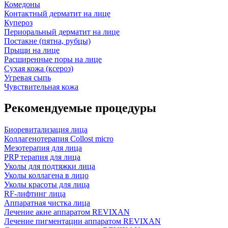
Комедоны
Контактный дерматит на лице
Купероз
Периоральный дерматит на лице
Постакне (пятна, рубцы)
Прыщи на лице
Расширенные поры на лице
Сухая кожа (ксероз)
Угревая сыпь
Чувствительная кожа
Рекомендуемые процедуры
Биоревитализация лица
Коллагенотерапия Collost micro
Мезотерапия для лица
PRP терапия для лица
Уколы для подтяжки лица
Уколы коллагена в лицо
Уколы красоты для лица
RF-лифтинг лица
Аппаратная чистка лица
Лечение акне аппаратом REVIXAN
Лечение пигментации аппаратом REVIXAN