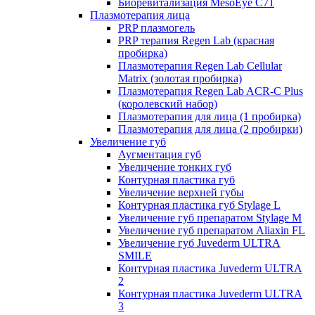
Биоревитализация MesoEye C71
Плазмотерапия лица
PRP плазмогель
PRP терапия Regen Lab (красная
пробирка)
Плазмотерапия Regen Lab Cellular
Matrix (золотая пробирка)
Плазмотерапия Regen Lab ACR-C Plus
(королевский набор)
Плазмотерапия для лица (1 пробирка)
Плазмотерапия для лица (2 пробирки)
Увеличение губ
Аугментация губ
Увеличение тонких губ
Контурная пластика губ
Увеличение верхней губы
Контурная пластика губ Stylage L
Увеличение губ препаратом Stylage M
Увеличение губ препаратом Aliaxin FL
Увеличение губ Juvederm ULTRA
SMILE
Контурная пластика Juvederm ULTRA
2
Контурная пластика Juvederm ULTRA
3