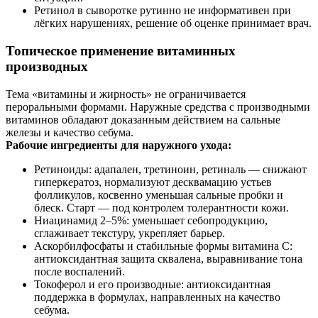
Ретинол в сыворотке рутинно не информативен при
лёгких нарушениях, решение об оценке принимает врач.
Топическое применение витаминных
производных
Тема «витамины и жирность» не ограничивается
пероральными формами. Наружные средства с производными
витаминов обладают доказанным действием на сальные
железы и качество себума.
Рабочие ингредиенты для наружного ухода:
Ретиноиды: адапален, третиноин, ретиналь — снижают
гиперкератоз, нормализуют десквамацию устьев
фолликулов, косвенно уменьшая сальные пробки и
блеск. Старт — под контролем толерантности кожи.
Ниацинамид 2–5%: уменьшает себопродукцию,
сглаживает текстуру, укрепляет барьер.
Аскорбилфосфаты и стабильные формы витамина C:
антиоксидантная защита сквалена, выравнивание тона
после воспалений.
Токоферол и его производные: антиоксидантная
поддержка в формулах, направленных на качество
себума.