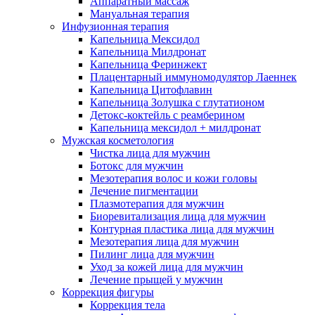
Аппаратный массаж
Мануальная терапия
Инфузионная терапия
Капельница Мексидол
Капельница Милдронат
Капельница Феринжект
Плацентарный иммуномодулятор Лаеннек
Капельница Цитофлавин
Капельница Золушка с глутатионом
Детокс-коктейль с реамберином
Капельница мексидол + милдронат
Мужская косметология
Чистка лица для мужчин
Ботокс для мужчин
Мезотерапия волос и кожи головы
Лечение пигментации
Плазмотерапия для мужчин
Биоревитализация лица для мужчин
Контурная пластика лица для мужчин
Мезотерапия лица для мужчин
Пилинг лица для мужчин
Уход за кожей лица для мужчин
Лечение прыщей у мужчин
Коррекция фигуры
Коррекция тела