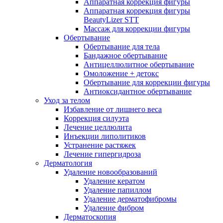
Аппаратная коррекция фигуры
Аппаратная коррекция фигуры
BeautyLizer STT
Массаж для коррекции фигуры
Обертывание
Обертывание для тела
Бандажное обертывание
Антицеллюлитное обертывание
Омоложение + детокс
Обертывание для коррекции фигуры
Антиоксидантное обертывание
Уход за телом
Избавление от лишнего веса
Коррекция силуэта
Лечение целлюлита
Инъекции липолитиков
Устранение растяжек
Лечение гипергидроза
Дерматология
Удаление новообразований
Удаление кератом
Удаление папиллом
Удаление дерматофибромы
Удаление фибром
Дерматоскопия