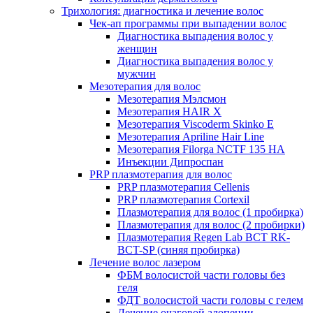
Трихология: диагностика и лечение волос
Чек-ап программы при выпадении волос
Диагностика выпадения волос у
женщин
Диагностика выпадения волос у
мужчин
Мезотерапия для волос
Мезотерапия Мэлсмон
Мезотерапия HAIR X
Мезотерапия Viscoderm Skinko E
Мезотерапия Apriline Hair Line
Мезотерапия Filorga NCTF 135 HA
Инъекции Дипроспан
PRP плазмотерапия для волос
PRP плазмотерапия Cellenis
PRP плазмотерапия Cortexil
Плазмотерапия для волос (1 пробирка)
Плазмотерапия для волос (2 пробирки)
Плазмотерапия Regen Lab BCT RK-
BCT-SP (синяя пробирка)
Лечение волос лазером
ФБМ волосистой части головы без
геля
ФДТ волосистой части головы с гелем
Лечение очаговой алопеции