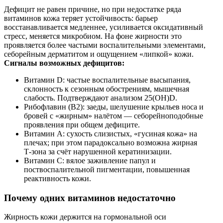
Дефицит не равен причине, но при недостатке ряда
витаминов кожа теряет устойчивость: барьер
восстанавливается медленнее, усиливается оксидативный
стресс, меняется микробиом. На фоне жирности это
проявляется более частыми воспалительными элементами,
себорейным дерматитом и ощущением «липкой» кожи.
Сигналы возможных дефицитов:
Витамин D: частые воспалительные высыпания,
склонность к сезонным обострениям, мышечная
слабость. Подтверждают анализом 25(OH)D.
Рибофлавин (B2): заеды, шелушение крыльев носа и
бровей с «жирным» налётом — себорейноподобные
проявления при общем дефиците.
Витамин A: сухость слизистых, «гусиная кожа» на
плечах; при этом парадоксально возможна жирная
Т‑зона за счёт нарушенной кератинизации.
Витамин C: вялое заживление папул и
поствоспалительной пигментации, повышенная
реактивность кожи.
Почему одних витаминов недостаточно
Жирность кожи держится на гормональной оси