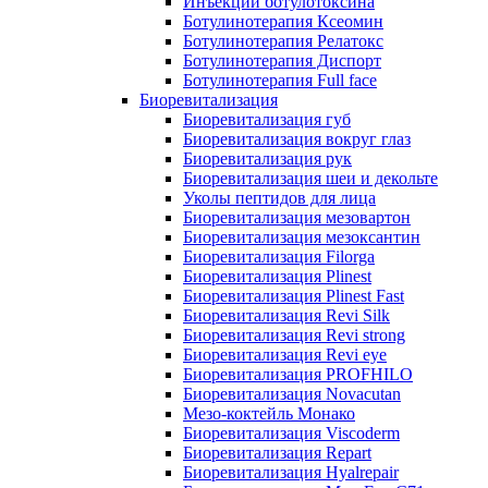
Инъекции ботулотоксина
Ботулинотерапия Ксеомин
Ботулинотерапия Релатокс
Ботулинотерапия Диспорт
Ботулинотерапия Full face
Биоревитализация
Биоревитализация губ
Биоревитализация вокруг глаз
Биоревитализация рук
Биоревитализация шеи и декольте
Уколы пептидов для лица
Биоревитализация мезовартон
Биоревитализация мезоксантин
Биоревитализация Filorga
Биоревитализация Plinest
Биоревитализация Plinest Fast
Биоревитализация Revi Silk
Биоревитализация Revi strong
Биоревитализация Revi eye
Биоревитализация PROFHILO
Биоревитализация Novacutan
Мезо-коктейль Монако
Биоревитализация Viscoderm
Биоревитализация Repart
Биоревитализация Hyalrepair