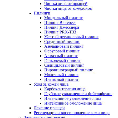
Чистка лица от прыщей
Чистка лица от комедонов
Пилинги
Миндальный пилинг
Пилинг Biorepeel
Пилинг Джесснера
Пилинг PRX-T33
Желтый ретиноловый пилинг
Срединный пилинг
Азелаиновый пилинг
Феруловый пилинг
Алмазный пилинг
Гликолевый пилинг
Салициловый пилинг
Пировиноградный пилинг
Молочный пилинг
Интимный пилинг
Уход за кожей лица
Карбокситерапия лица
Глубокое увлажнение и фейслифтинг
Интенсивное увлажнение лица
Интенсивное омоложение лица
Лечение прыщей
Регенерация и восстановление кожи лица
Лазерная косметология