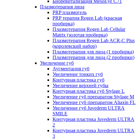
Биоревитализация MesoEye C71
Плазмотерапия лица
PRP плазмогель
PRP терапия Regen Lab (красная
пробирка)
Плазмотерапия Regen Lab Cellular
Matrix (золотая пробирка)
Плазмотерапия Regen Lab ACR-C Plus
(королевский набор)
Плазмотерапия для лица (1 пробирка)
Плазмотерапия для лица (2 пробирки)
Увеличение губ
Аугментация губ
Увеличение тонких губ
Контурная пластика губ
Увеличение верхней губы
Контурная пластика губ Stylage L
Увеличение губ препаратом Stylage M
Увеличение губ препаратом Aliaxin FL
Увеличение губ Juvederm ULTRA
SMILE
Контурная пластика Juvederm ULTRA
2
Контурная пластика Juvederm ULTRA
3