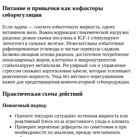
Питание и привычки как кофакторы
себорегуляции
Если задача — снизить избыточную жирность, одних
витаминов мало. Важна коррекция гликемической нагрузки
рациона: резкие скачки инсулина и IGF‑1 стимулируют
липогенез в сальных железах. Нежелательны избыточные
рафинированные углеводы и частые перекусы сладким.
Белково‑овощная основа рациона, достаточное потребление
ненасыщенных жиров, клетчатки и микронутриентов
стабилизируют метаболизм. Регулярный сон и управление
стрессом снижают кортизоловые качели, которые усиливают
реактивную жирность. Уход без жёсткого пересушивания
важен для предотвращения компенсаторной себопродукции.
Практическая схема действий
Пошаговый подход:
Оцените текущую ситуацию: истинная жирность или
реактивный блеск из‑за агрессивного ухода и климата.
Проверьте вероятные дефициты по симптомам и при
необходимости по анализам, прежде чем начинать