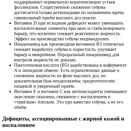
поддерживает нормальную кератинизацию устьев
фолликулов. Существенное снижение себума
достигается только ретиноидами по назначению врача;
самовольный приём высоких доз опасен.
Витамин D при исходном дефиците может уменьшать
воспалительные элементы при акне и стабилизировать
барьер, что косвенно снижает реактивную жирность.
Эффект на производство себума индивидуален.
Ниацинамид как производная витамина B3 топически
снижает выработку себума и пористость, улучшает
барьер и микробиом. Пероральный ниацинамид для
контроля жирности не доказан.
Пантотеновая кислота (B5) задействована в коферменте
A и липидном обмене. Есть ограниченные данные о
снижении жирности на фоне высоких доз, но
доказательная база неоднозначна; предпочтителен
пищевой и умеренный приём.
Витамин E и витамин C как антиоксиданты уменьшают
окисление сквалена, связанное с воспалением и
«тяжёлым» блеском. Это про качество себума, а не его
объём.
Дефициты, ассоциированные с жирной кожей и
воспалением