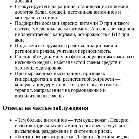
добавки.
Сфокусируйтесь на рационе: стабилизация гликемии,
достаток белка, овощей, источников витаминов и
минералов из пищи.
Подбирайте добавки адресно: витамин D при низком
статусе, умеренные дозы витамина A в составе рациона,
не злоупотребляя капсулами, осторожность с B12 при
акне.
Подключите наружные средства: ниацинамид и
ретиноид в режим, учитывая переносимость.
Оценивайте динамику по фото и ощущениям кожи раз в
несколько недель, избегая частой смены средств и
хаотичных дозировок.
При выраженных высыпаниях, признаках
гиперандрогении или резистентной жирности —
консультация дерматолога и трихолога, возможна
терапия, направленная на гормональные и
воспалительные звенья.
Ответы на частые заблуждения
«Чем больше витаминов — тем суше кожа». Неверно:
избыток отдельных витаминов способен усугублять
высыпания, раздражение и системные риски.
«Биотин решает жирность». Дефицит биотина редок;