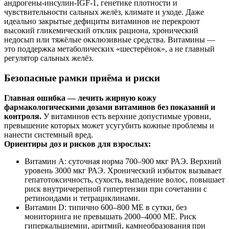
андрогены‑инсулин‑IGF‑1, генетике плотности и
чувствительности сальных желёз, климате и уходе. Даже
идеально закрытые дефициты витаминов не перекроют
высокий гликемический отклик рациона, хронический
недосып или тяжёлые окклюзивные средства. Витамины —
это поддержка метаболических «шестерёнок», а не главный
регулятор сальных желёз.
Безопасные рамки приёма и риски
Главная ошибка — лечить жирную кожу
фармакологическими дозами витаминов без показаний и
контроля.
У витаминов есть верхние допустимые уровни,
превышение которых может усугубить кожные проблемы и
нанести системный вред.
Ориентиры доз и рисков для взрослых:
Витамин A: суточная норма 700–900 мкг РАЭ. Верхний
уровень 3000 мкг РАЭ. Хронический избыток вызывает
гепатотоксичность, сухость, выпадение волос, повышает
риск внутричерепной гипертензии при сочетании с
ретиноидами и тетрациклинами.
Витамин D: типично 600–800 МЕ в сутки, без
мониторинга не превышать 2000–4000 МЕ. Риск
гиперкальциемии, аритмий, камнеобразования при