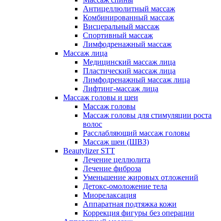
Антицеллюлитный массаж
Комбинированный массаж
Висцеральный массаж
Спортивный массаж
Лимфодренажный массаж
Массаж лица
Медицинский массаж лица
Пластический массаж лица
Лимфодренажный массаж лица
Лифтинг-массаж лица
Массаж головы и шеи
Массаж головы
Массаж головы для стимуляции роста
волос
Расслабляющий массаж головы
Массаж шеи (ШВЗ)
Beautylizer STT
Лечение целлюлита
Лечение фиброза
Уменьшение жировых отложений
Детокс-омоложение тела
Миорелаксация
Аппаратная подтяжка кожи
Коррекция фигуры без операции