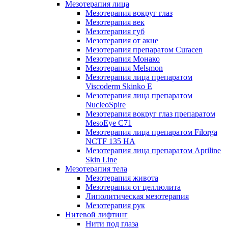
Мезотерапия лица
Мезотерапия вокруг глаз
Мезотерапия век
Мезотерапия губ
Мезотерапия от акне
Мезотерапия препаратом Curacen
Мезотерапия Монако
Мезотерапия Melsmon
Мезотерапия лица препаратом
Viscoderm Skinko E
Мезотерапия лица препаратом
NucleoSpire
Мезотерапия вокруг глаз препаратом
MesoEye С71
Мезотерапия лица препаратом Filorga
NCTF 135 HA
Мезотерапия лица препаратом Apriline
Skin Line
Мезотерапия тела
Мезотерапия живота
Мезотерапия от целлюлита
Липолитическая мезотерапия
Мезотерапия рук
Нитевой лифтинг
Нити под глаза