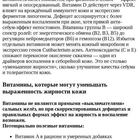
мягкий и опосредованный. Витамин D действует через VDR,
влияет на врождённый иммунитет кожи и экспрессию
ферментов липогенеза. Дефицит ассоциируется с более
выраженным воспалением при акне, хотя прямой анти-
себум‑эффект непостоянен. Вitamины группы B — широкий
спектр ролей: от энергетического обмена (B2, B3, B5) до
регуляции нейромедиаторов (B6) и гемопоэза (B12). Избыток
отдельных витаминов может менять кожный микробиом и
экспрессию генов Cutibacterium acnes. Антиоксиданты (C и E)
снижают перекисное окисление сквалена — один из
драйверов воспаления в себорейной коже. Это не столько
«уменьшение жирности», сколько улучшение качества себума
и толерантности кожи.
Витамины, которые могут уменьшать
выраженность жирности кожи
Витамины не являются прямыми «выключателями»
сальных желёз, но при скорректированных дефицитах и
правильных формах эффект на жирность и воспаление
возможен.
Потенциально полезные витамины:
Витамин A в рационе и умеренных добавках