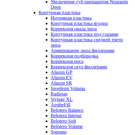
Увеличение губ препаратом Neuramis
Deep
Контурная пластика
Интимная пластика
Контурная пластика ягодиц
Коррекция овала лица
Контурная пластика под глазами
Контурная пластика средней трети
лица
Армирование лица филлерами
Коррекция подбородка
Коррекция носа
Коррекция скул филлерами
Aliaxin GP
Aliaxin EV
Aliaxin SR
Juvederm Voluma
Radiesse
Stylage XL
AestheFill
Belotero Balance
Belotero Intense
Belotero Soft
Belotero Volume
Soprano