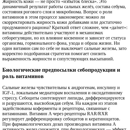
Жирность кожи — не просто «избыток блеска». Это
динамичный результат работы сальных желёз, состава себума,
состояния рогового слоя и микробиома. Вопрос о роли
витаминов в этом процессе закономерен: можно ли
скорректировать жирность кожи добавками или достаточно
продуманного рациона? Краткий ответ сложнее, чем «да/нет»:
витамины действительно участвуют в механизмах
себорегуляции, но их влияние косвенное и зависит от статуса
организма, гормонального фона, ухода и образа жизни. Ни
один витамин сам по себе не выключает сальные железы, зато
корректно подобранная стратегия помогает снизить
выраженность жирности и сопутствующих высыпаний.
Биологические предпосылки себопродукции и
роль витаминов
Сальные железы чувствительны к андрогенам, инсулину и
IGF‑1, локальным медиаторам воспаления и оксидативному
стрессу. Себоциты синтезируют липиды, дифференцируются
и разрушаются, высвобождая себум. На каждом из этапов
задействованы коферменты и рецепторы, связанные с
витаминами. Витамин A через рецепторы RAR/RXR
регулирует дифференцировку себоцитов и кератиноцитов.
При фармакологических дозах производных витамина A
активность желез снижается, при физиологических — эффект