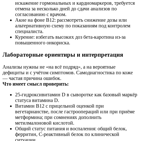
искажение гормональных и кардиомаркеров, требуется
отмена за несколько дней до сдачи анализов по
согласованию с врачом.
Акне на фоне B12: рассмотреть снижение дозы или
альтернативную схему по показаниям под контролем
специалиста.
Курение: избегать высоких доз бета‑каротина из‑за
повышенного онкориска.
Лабораторные ориентиры и интерпретация
Анализы нужны не «на всё подряд», а на вероятные
дефициты и с учётом симптомов. Самодиагностика по коже
— частая причина ошибок.
Что имеет смысл проверить:
25‑гидроксивитамин D в сыворотке как базовый маркёр
статуса витамина D.
Витамин B12 с прицельной оценкой при
вегетарианстве, после гастроопераций или при приёме
метформина; при сомнениях дополнить
метилмалоновой кислотой.
Общий статус питания и воспаления: общий белок,
ферритин, С‑реактивный белок по клинической
ситуации.