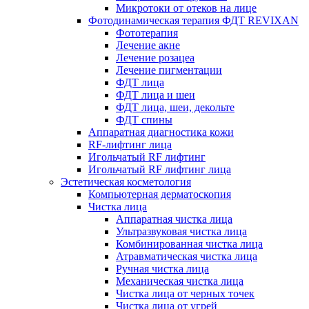
Микротоки от отеков на лице
Фотодинамическая терапия ФДТ REVIXAN
Фототерапия
Лечение акне
Лечение розацеа
Лечение пигментации
ФДТ лица
ФДТ лица и шеи
ФДТ лица, шеи, декольте
ФДТ спины
Аппаратная диагностика кожи
RF-лифтинг лица
Игольчатый RF лифтинг
Игольчатый RF лифтинг лица
Эстетическая косметология
Компьютерная дерматоскопия
Чистка лица
Аппаратная чистка лица
Ультразвуковая чистка лица
Комбинированная чистка лица
Атравматическая чистка лица
Ручная чистка лица
Механическая чистка лица
Чистка лица от черных точек
Чистка лица от угрей