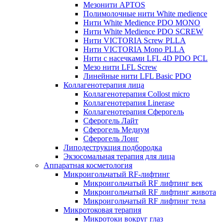
Мезонити APTOS
Полимолочные нити White medience
Нити White Medience PDO MONO
Нити White Medience PDO SCREW
Нити VICTORIA Screw PLLA
Нити VICTORIA Mono PLLA
Нити с насечками LFL 4D PDO PCL
Мезо нити LFL Screw
Линейные нити LFL Basic PDO
Коллагенотерапия лица
Коллагенотерапия Collost micro
Коллагенотерапия Linerase
Коллагенотерапия Сферогель
Сферогель Лайт
Сферогель Медиум
Сферогель Лонг
Липодеструкция подбородка
Экзосомальная терапия для лица
Аппаратная косметология
Микроигольчатый RF-лифтинг
Микроигольчатый RF лифтинг век
Микроигольчатый RF лифтинг живота
Микроигольчатый RF лифтинг тела
Микротоковая терапия
Микротоки вокруг глаз