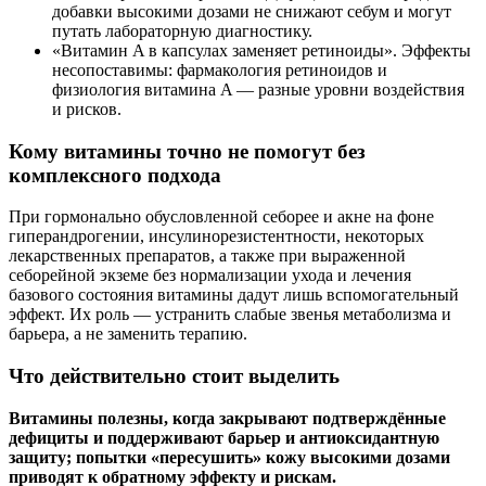
добавки высокими дозами не снижают себум и могут
путать лабораторную диагностику.
«Витамин A в капсулах заменяет ретиноиды». Эффекты
несопоставимы: фармакология ретиноидов и
физиология витамина A — разные уровни воздействия
и рисков.
Кому витамины точно не помогут без
комплексного подхода
При гормонально обусловленной себорее и акне на фоне
гиперандрогении, инсулинорезистентности, некоторых
лекарственных препаратов, а также при выраженной
себорейной экземе без нормализации ухода и лечения
базового состояния витамины дадут лишь вспомогательный
эффект. Их роль — устранить слабые звенья метаболизма и
барьера, а не заменить терапию.
Что действительно стоит выделить
Витамины полезны, когда закрывают подтверждённые
дефициты и поддерживают барьер и антиоксидантную
защиту; попытки «пересушить» кожу высокими дозами
приводят к обратному эффекту и рискам.