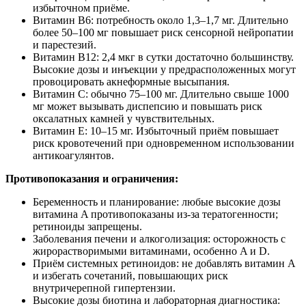
избыточном приёме.
Витамин B6: потребность около 1,3–1,7 мг. Длительно
более 50–100 мг повышает риск сенсорной нейропатии
и парестезий.
Витамин B12: 2,4 мкг в сутки достаточно большинству.
Высокие дозы и инъекции у предрасположенных могут
провоцировать акнеформные высыпания.
Витамин C: обычно 75–100 мг. Длительно свыше 1000
мг может вызывать диспепсию и повышать риск
оксалатных камней у чувствительных.
Витамин E: 10–15 мг. Избыточный приём повышает
риск кровотечений при одновременном использовании
антикоагулянтов.
Противопоказания и ограничения:
Беременность и планирование: любые высокие дозы
витамина A противопоказаны из‑за тератогенности;
ретиноиды запрещены.
Заболевания печени и алкоголизация: осторожность с
жирорастворимыми витаминами, особенно A и D.
Приём системных ретиноидов: не добавлять витамин A
и избегать сочетаний, повышающих риск
внутричерепной гипертензии.
Высокие дозы биотина и лабораторная диагностика: