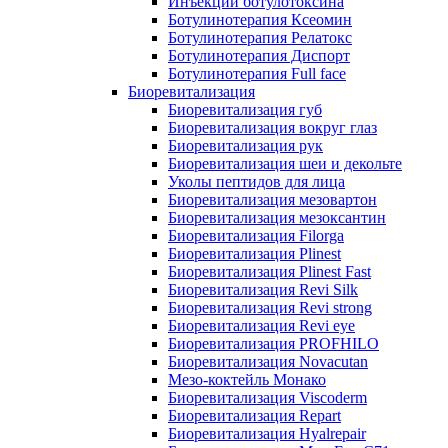
Инъекции ботулотоксина
Ботулинотерапия Ксеомин
Ботулинотерапия Релатокс
Ботулинотерапия Диспорт
Ботулинотерапия Full face
Биоревитализация
Биоревитализация губ
Биоревитализация вокруг глаз
Биоревитализация рук
Биоревитализация шеи и декольте
Уколы пептидов для лица
Биоревитализация мезовартон
Биоревитализация мезоксантин
Биоревитализация Filorga
Биоревитализация Plinest
Биоревитализация Plinest Fast
Биоревитализация Revi Silk
Биоревитализация Revi strong
Биоревитализация Revi eye
Биоревитализация PROFHILO
Биоревитализация Novacutan
Мезо-коктейль Монако
Биоревитализация Viscoderm
Биоревитализация Repart
Биоревитализация Hyalrepair