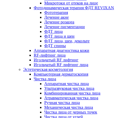
Микротоки от отеков на лице
Фотодинамическая терапия ФДТ REVIXAN
Фототерапия
Лечение акне
Лечение розацеа
Лечение пигментации
ФДТ лица
ФДТ лица и шеи
ФДТ лица, шеи, декольте
ФДТ спины
Аппаратная диагностика кожи
RF-лифтинг лица
Игольчатый RF лифтинг
Игольчатый RF лифтинг лица
Эстетическая косметология
Компьютерная дерматоскопия
Чистка лица
Аппаратная чистка лица
Ультразвуковая чистка лица
Комбинированная чистка лица
Атравматическая чистка лица
Ручная чистка лица
Механическая чистка лица
Чистка лица от черных точек
Чистка лица от угрей