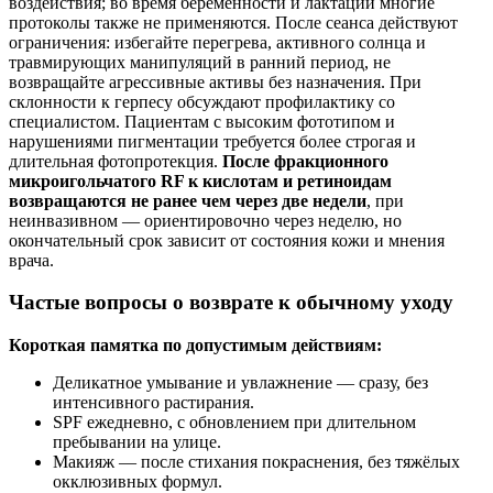
воздействия; во время беременности и лактации многие
протоколы также не применяются. После сеанса действуют
ограничения: избегайте перегрева, активного солнца и
травмирующих манипуляций в ранний период, не
возвращайте агрессивные активы без назначения. При
склонности к герпесу обсуждают профилактику со
специалистом. Пациентам с высоким фототипом и
нарушениями пигментации требуется более строгая и
длительная фотопротекция.
После фракционного
микроигольчатого RF к кислотам и ретиноидам
возвращаются не ранее чем через две недели
, при
неинвазивном — ориентировочно через неделю, но
окончательный срок зависит от состояния кожи и мнения
врача.
Частые вопросы о возврате к обычному уходу
Короткая памятка по допустимым действиям:
Деликатное умывание и увлажнение — сразу, без
интенсивного растирания.
SPF ежедневно, с обновлением при длительном
пребывании на улице.
Макияж — после стихания покраснения, без тяжёлых
окклюзивных формул.