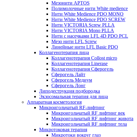
Мезонити APTOS
Полимолочные нити White medience
Нити White Medience PDO MONO
Нити White Medience PDO SCREW
Нити VICTORIA Screw PLLA
Нити VICTORIA Mono PLLA
Нити с насечками LFL 4D PDO PCL
Мезо нити LFL Screw
Линейные нити LFL Basic PDO
Коллагенотерапия лица
Коллагенотерапия Collost micro
Коллагенотерапия Linerase
Коллагенотерапия Сферогель
Сферогель Лайт
Сферогель Медиум
Сферогель Лонг
Липодеструкция подбородка
Экзосомальная терапия для лица
Аппаратная косметология
Микроигольчатый RF-лифтинг
Микроигольчатый RF лифтинг век
Микроигольчатый RF лифтинг живота
Микроигольчатый RF лифтинг тела
Микротоковая терапия
Микротоки вокруг глаз