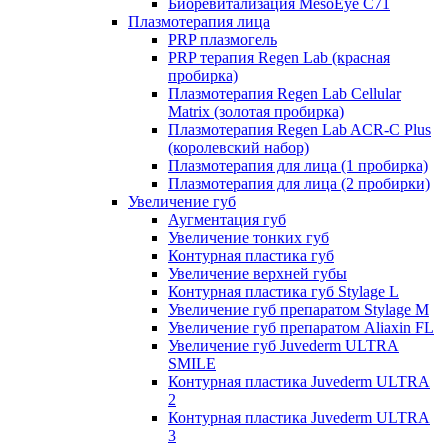
Биоревитализация MesoEye C71
Плазмотерапия лица
PRP плазмогель
PRP терапия Regen Lab (красная
пробирка)
Плазмотерапия Regen Lab Cellular
Matrix (золотая пробирка)
Плазмотерапия Regen Lab ACR-C Plus
(королевский набор)
Плазмотерапия для лица (1 пробирка)
Плазмотерапия для лица (2 пробирки)
Увеличение губ
Аугментация губ
Увеличение тонких губ
Контурная пластика губ
Увеличение верхней губы
Контурная пластика губ Stylage L
Увеличение губ препаратом Stylage M
Увеличение губ препаратом Aliaxin FL
Увеличение губ Juvederm ULTRA
SMILE
Контурная пластика Juvederm ULTRA
2
Контурная пластика Juvederm ULTRA
3