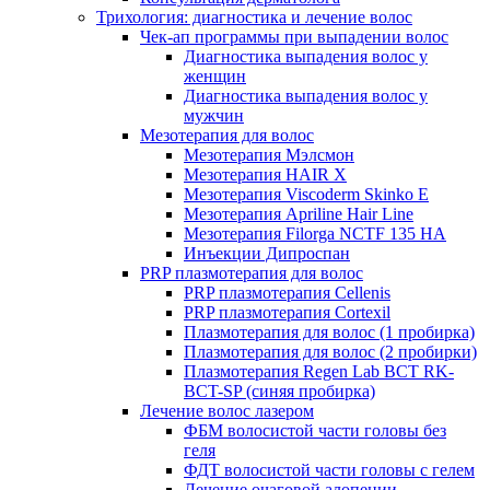
Трихология: диагностика и лечение волос
Чек-ап программы при выпадении волос
Диагностика выпадения волос у
женщин
Диагностика выпадения волос у
мужчин
Мезотерапия для волос
Мезотерапия Мэлсмон
Мезотерапия HAIR X
Мезотерапия Viscoderm Skinko E
Мезотерапия Apriline Hair Line
Мезотерапия Filorga NCTF 135 HA
Инъекции Дипроспан
PRP плазмотерапия для волос
PRP плазмотерапия Cellenis
PRP плазмотерапия Cortexil
Плазмотерапия для волос (1 пробирка)
Плазмотерапия для волос (2 пробирки)
Плазмотерапия Regen Lab BCT RK-
BCT-SP (синяя пробирка)
Лечение волос лазером
ФБМ волосистой части головы без
геля
ФДТ волосистой части головы с гелем
Лечение очаговой алопеции