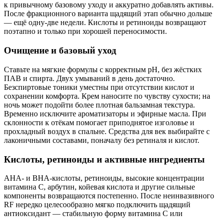
к привычному базовому уходу и аккуратно добавлять активы.
После фракционного варианта щадящий этап обычно дольше
— ещё одну‑две недели. Кислоты и ретиноиды возвращают
поэтапно и только при хорошей переносимости.
Очищение и базовый уход
Ставьте на мягкие формулы с корректным pH, без жёстких
ПАВ и спирта. Двух умываний в день достаточно.
Безспиртовые тоники уместны при отсутствии кислот и
сохранении комфорта. Крем наносите по чувству сухости; на
ночь может подойти более плотная бальзамная текстура.
Временно исключите ароматизаторы и эфирные масла. При
склонности к отёкам помогает приподнятое изголовье и
прохладный воздух в спальне. Средства для век выбирайте с
лаконичными составами, поначалу без ретиналя и кислот.
Кислоты, ретиноиды и активные ингредиенты
АНА‑ и ВНА‑кислоты, ретиноиды, высокие концентрации
витамина С, арбутин, койевая кислота и другие сильные
компоненты возвращаются постепенно. После неинвазивного
RF нередко целесообразно мягко подключить щадящий
антиоксидант — стабильную форму витамина С или