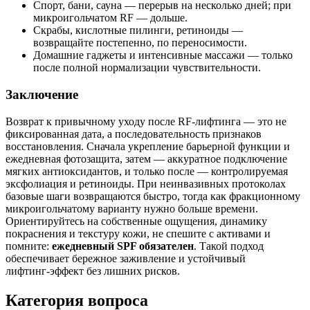
Спорт, бани, сауна — перерыв на несколько дней; при
микроигольчатом RF — дольше.
Скрабы, кислотные пилинги, ретиноиды —
возвращайте постепенно, по переносимости.
Домашние гаджеты и интенсивные массажи — только
после полной нормализации чувствительности.
Заключение
Возврат к привычному уходу после RF‑лифтинга — это не
фиксированная дата, а последовательность признаков
восстановления. Сначала укрепление барьерной функции и
ежедневная фотозащита, затем — аккуратное подключение
мягких антиоксидантов, и только после — контролируемая
эксфолиация и ретиноиды. При неинвазивных протоколах
базовые шаги возвращаются быстро, тогда как фракционному
микроигольчатому варианту нужно больше времени.
Ориентируйтесь на собственные ощущения, динамику
покраснения и текстуру кожи, не спешите с активами и
помните:
ежедневный SPF обязателен
. Такой подход
обеспечивает бережное заживление и устойчивый
лифтинг‑эффект без лишних рисков.
Категория вопроса