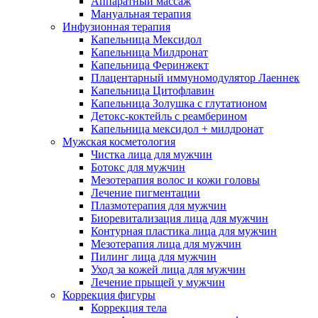
Аппаратный массаж
Мануальная терапия
Инфузионная терапия
Капельница Мексидол
Капельница Милдронат
Капельница Феринжект
Плацентарный иммуномодулятор Лаеннек
Капельница Цитофлавин
Капельница Золушка с глутатионом
Детокс-коктейль с реамберином
Капельница мексидол + милдронат
Мужская косметология
Чистка лица для мужчин
Ботокс для мужчин
Мезотерапия волос и кожи головы
Лечение пигментации
Плазмотерапия для мужчин
Биоревитализация лица для мужчин
Контурная пластика лица для мужчин
Мезотерапия лица для мужчин
Пилинг лица для мужчин
Уход за кожей лица для мужчин
Лечение прыщей у мужчин
Коррекция фигуры
Коррекция тела