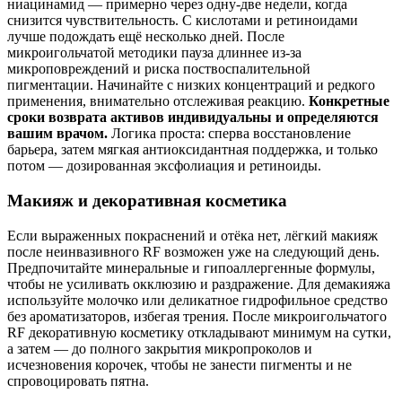
ниацинамид — примерно через одну‑две недели, когда
снизится чувствительность. С кислотами и ретиноидами
лучше подождать ещё несколько дней. После
микроигольчатой методики пауза длиннее из‑за
микроповреждений и риска поствоспалительной
пигментации. Начинайте с низких концентраций и редкого
применения, внимательно отслеживая реакцию.
Конкретные
сроки возврата активов индивидуальны и определяются
вашим врачом.
Логика проста: сперва восстановление
барьера, затем мягкая антиоксидантная поддержка, и только
потом — дозированная эксфолиация и ретиноиды.
Макияж и декоративная косметика
Если выраженных покраснений и отёка нет, лёгкий макияж
после неинвазивного RF возможен уже на следующий день.
Предпочитайте минеральные и гипоаллергенные формулы,
чтобы не усиливать окклюзию и раздражение. Для демакияжа
используйте молочко или деликатное гидрофильное средство
без ароматизаторов, избегая трения. После микроигольчатого
RF декоративную косметику откладывают минимум на сутки,
а затем — до полного закрытия микропроколов и
исчезновения корочек, чтобы не занести пигменты и не
спровоцировать пятна.