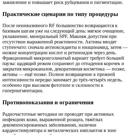
заживление и повышает риск рубцевания и пигментации.
Практические сценарии по типу процедуры
После неинвазивного RF большинство возвращаются к
базовым шагам уже на следующий день: мягкое очищение,
увлажнение, минеральный SPF. Макияж допустим при
отсутствии выраженной реактивности. Активы вводят
ступенчато: сначала антиоксиданты и ниацинамид, затем —
низкие концентрации кислот и ретиноидов через день.
Фракционный микроигольчатый вариант требует большей
паузы: щадящий режим сохраняют до отпадения корочек и
закрытия микроканалов, декоративная косметика — позже,
активы — ещё позже. Полное возвращение к прежней
интенсивности нередко занимает до трёх‑четырёх недель,
особенно при высоком фототипе и склонности к
гиперпигментации.
Противопоказания и ограничения
Радиочастотные методики не проводят при активных
инфекциях кожи, выраженной розацеа, тяжёлых
декомпенсированных заболеваниях, наличии
кардиостимулятора и металлических имплантов в зоне