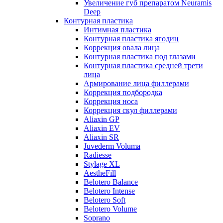
Увеличение губ препаратом Neuramis
Deep
Контурная пластика
Интимная пластика
Контурная пластика ягодиц
Коррекция овала лица
Контурная пластика под глазами
Контурная пластика средней трети
лица
Армирование лица филлерами
Коррекция подбородка
Коррекция носа
Коррекция скул филлерами
Aliaxin GP
Aliaxin EV
Aliaxin SR
Juvederm Voluma
Radiesse
Stylage XL
AestheFill
Belotero Balance
Belotero Intense
Belotero Soft
Belotero Volume
Soprano