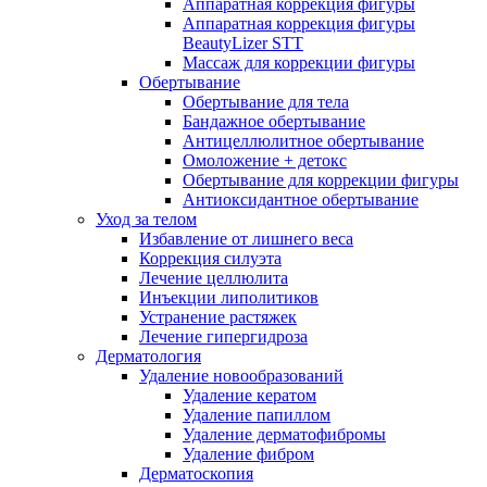
Аппаратная коррекция фигуры
Аппаратная коррекция фигуры
BeautyLizer STT
Массаж для коррекции фигуры
Обертывание
Обертывание для тела
Бандажное обертывание
Антицеллюлитное обертывание
Омоложение + детокс
Обертывание для коррекции фигуры
Антиоксидантное обертывание
Уход за телом
Избавление от лишнего веса
Коррекция силуэта
Лечение целлюлита
Инъекции липолитиков
Устранение растяжек
Лечение гипергидроза
Дерматология
Удаление новообразований
Удаление кератом
Удаление папиллом
Удаление дерматофибромы
Удаление фибром
Дерматоскопия