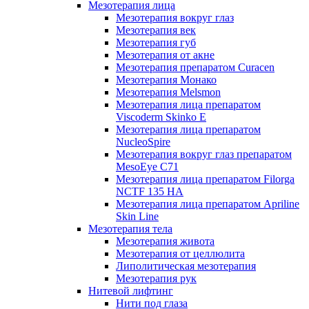
Мезотерапия лица
Мезотерапия вокруг глаз
Мезотерапия век
Мезотерапия губ
Мезотерапия от акне
Мезотерапия препаратом Curacen
Мезотерапия Монако
Мезотерапия Melsmon
Мезотерапия лица препаратом
Viscoderm Skinko E
Мезотерапия лица препаратом
NucleoSpire
Мезотерапия вокруг глаз препаратом
MesoEye С71
Мезотерапия лица препаратом Filorga
NCTF 135 HA
Мезотерапия лица препаратом Apriline
Skin Line
Мезотерапия тела
Мезотерапия живота
Мезотерапия от целлюлита
Липолитическая мезотерапия
Мезотерапия рук
Нитевой лифтинг
Нити под глаза