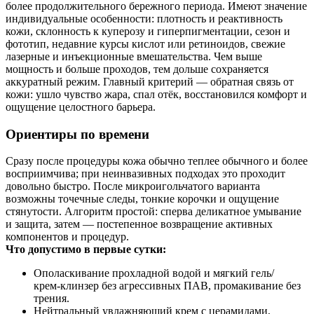
более продолжительного бережного периода. Имеют значение
индивидуальные особенности: плотность и реактивность
кожи, склонность к куперозу и гиперпигментации, сезон и
фототип, недавние курсы кислот или ретиноидов, свежие
лазерные и инъекционные вмешательства. Чем выше
мощность и больше проходов, тем дольше сохраняется
аккуратный режим. Главный критерий — обратная связь от
кожи: ушло чувство жара, спал отёк, восстановился комфорт и
ощущение целостного барьера.
Ориентиры по времени
Сразу после процедуры кожа обычно теплее обычного и более
восприимчива; при неинвазивных подходах это проходит
довольно быстро. После микроигольчатого варианта
возможны точечные следы, тонкие корочки и ощущение
стянутости. Алгоритм простой: сперва деликатное умывание
и защита, затем — постепенное возвращение активных
компонентов и процедур.
Что допустимо в первые сутки:
Ополаскивание прохладной водой и мягкий гель/
крем‑клинзер без агрессивных ПАВ, промакивание без
трения.
Нейтральный увлажняющий крем с церамидами,