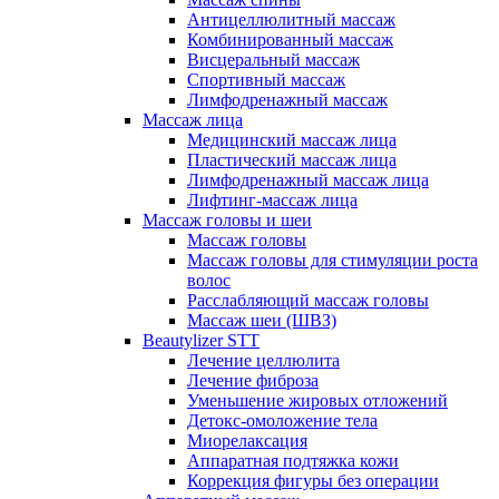
Антицеллюлитный массаж
Комбинированный массаж
Висцеральный массаж
Спортивный массаж
Лимфодренажный массаж
Массаж лица
Медицинский массаж лица
Пластический массаж лица
Лимфодренажный массаж лица
Лифтинг-массаж лица
Массаж головы и шеи
Массаж головы
Массаж головы для стимуляции роста
волос
Расслабляющий массаж головы
Массаж шеи (ШВЗ)
Beautylizer STT
Лечение целлюлита
Лечение фиброза
Уменьшение жировых отложений
Детокс-омоложение тела
Миорелаксация
Аппаратная подтяжка кожи
Коррекция фигуры без операции