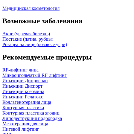
Медицинская косметология
Возможные заболевания
Акне (угревая болезнь)
Постакне (пятна, рубцы)
Розацеа на лице (розовые угри)
Рекомендуемые процедуры
RF-лифтинг лица
Микроигольчатый RF-лифтинг
Инъекции Дипроспан
Инъекции Диспорт
Инъекции ксеомина
Инъекции Релатокс
Коллагенотерапия лица
Контурная пластика
Контурная пластика ягодиц
Липодеструкция подбородка
Мезотерапия для лица
Нитевой лифтинг