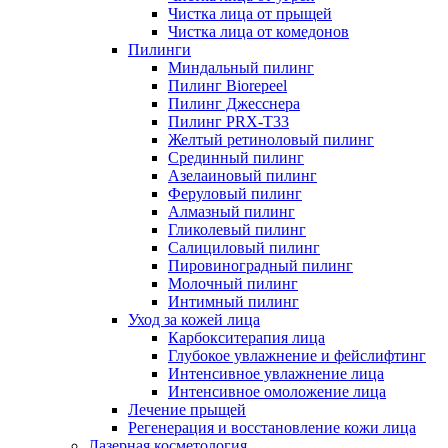
Чистка лица от прыщей
Чистка лица от комедонов
Пилинги
Миндальный пилинг
Пилинг Biorepeel
Пилинг Джесснера
Пилинг PRX-T33
Желтый ретиноловый пилинг
Срединный пилинг
Азелаиновый пилинг
Феруловый пилинг
Алмазный пилинг
Гликолевый пилинг
Салициловый пилинг
Пировиноградный пилинг
Молочный пилинг
Интимный пилинг
Уход за кожей лица
Карбокситерапия лица
Глубокое увлажнение и фейслифтинг
Интенсивное увлажнение лица
Интенсивное омоложение лица
Лечение прыщей
Регенерация и восстановление кожи лица
Лазерная косметология