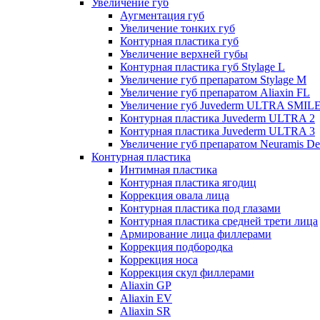
Увеличение губ
Аугментация губ
Увеличение тонких губ
Контурная пластика губ
Увеличение верхней губы
Контурная пластика губ Stylage L
Увеличение губ препаратом Stylage M
Увеличение губ препаратом Aliaxin FL
Увеличение губ Juvederm ULTRA SMIL
Контурная пластика Juvederm ULTRA 2
Контурная пластика Juvederm ULTRA 3
Увеличение губ препаратом Neuramis De
Контурная пластика
Интимная пластика
Контурная пластика ягодиц
Коррекция овала лица
Контурная пластика под глазами
Контурная пластика средней трети лица
Армирование лица филлерами
Коррекция подбородка
Коррекция носа
Коррекция скул филлерами
Aliaxin GP
Aliaxin EV
Aliaxin SR