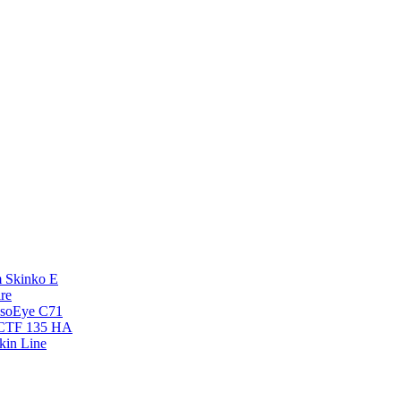
 Skinko E
re
esoEye С71
NCTF 135 HA
kin Line