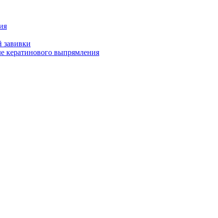
ия
й завивки
ле кератинового выпрямления