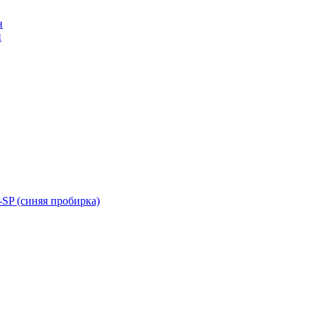
н
н
SP (синяя пробирка)