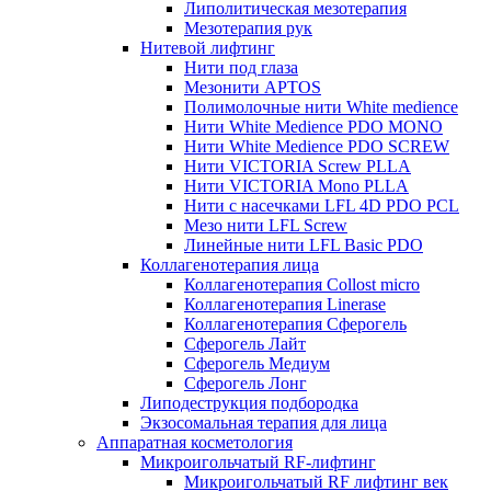
Липолитическая мезотерапия
Мезотерапия рук
Нитевой лифтинг
Нити под глаза
Мезонити APTOS
Полимолочные нити White medience
Нити White Medience PDO MONO
Нити White Medience PDO SCREW
Нити VICTORIA Screw PLLA
Нити VICTORIA Mono PLLA
Нити с насечками LFL 4D PDO PCL
Мезо нити LFL Screw
Линейные нити LFL Basic PDO
Коллагенотерапия лица
Коллагенотерапия Collost micro
Коллагенотерапия Linerase
Коллагенотерапия Сферогель
Сферогель Лайт
Сферогель Медиум
Сферогель Лонг
Липодеструкция подбородка
Экзосомальная терапия для лица
Аппаратная косметология
Микроигольчатый RF-лифтинг
Микроигольчатый RF лифтинг век