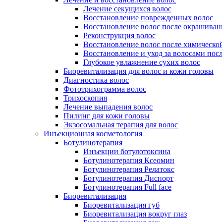
Лечение секущихся волос
Восстановление поврежденных волос
Восстановление волос после окрашиван
Реконструкция волос
Восстановление волос после химическо
Восстановление и уход за волосами пос
Глубокое увлажнение сухих волос
Биоревитализация для волос и кожи головы
Диагностика волос
Фототрихограмма волос
Трихоскопия
Лечение выпадения волос
Пилинг для кожи головы
Экзосомальная терапия для волос
Инъекционная косметология
Ботулинотерапия
Инъекции ботулотоксина
Ботулинотерапия Ксеомин
Ботулинотерапия Релатокс
Ботулинотерапия Диспорт
Ботулинотерапия Full face
Биоревитализация
Биоревитализация губ
Биоревитализация вокруг глаз