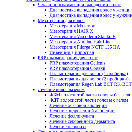
Чек-ап программы при выпадении волос
Диагностика выпадения волос у женщи
Диагностика выпадения волос у мужчи
Мезотерапия для волос
Мезотерапия Мэлсмон
Мезотерапия HAIR X
Мезотерапия Viscoderm Skinko E
Мезотерапия Apriline Hair Line
Мезотерапия Filorga NCTF 135 HA
Инъекции Дипроспан
PRP плазмотерапия для волос
PRP плазмотерапия Cellenis
PRP плазмотерапия Cortexil
Плазмотерапия для волос (1 пробирка)
Плазмотерапия для волос (2 пробирки)
Плазмотерапия Regen Lab BCT RK-BCT-
Лечение волос лазером
ФБМ волосистой части головы без геля
ФДТ волосистой части головы с гелем
Лечение очаговой алопеции
Лечение андрогенной алопеции
Лечение фолликулита
Лечение себорейного дерматита
Лечение псориаза
Лечение и восстановление волос