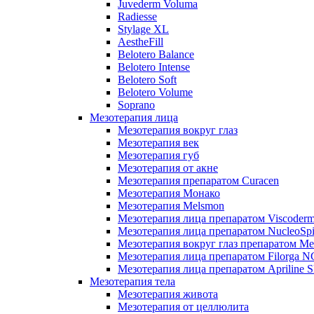
Juvederm Voluma
Radiesse
Stylage XL
AestheFill
Belotero Balance
Belotero Intense
Belotero Soft
Belotero Volume
Soprano
Мезотерапия лица
Мезотерапия вокруг глаз
Мезотерапия век
Мезотерапия губ
Мезотерапия от акне
Мезотерапия препаратом Curacen
Мезотерапия Монако
Мезотерапия Melsmon
Мезотерапия лица препаратом Viscoderm
Мезотерапия лица препаратом NucleoSpi
Мезотерапия вокруг глаз препаратом M
Мезотерапия лица препаратом Filorga 
Мезотерапия лица препаратом Apriline S
Мезотерапия тела
Мезотерапия живота
Мезотерапия от целлюлита