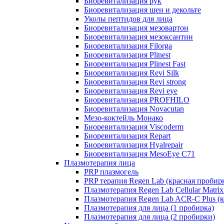
Биоревитализация рук
Биоревитализация шеи и декольте
Уколы пептидов для лица
Биоревитализация мезовартон
Биоревитализация мезоксантин
Биоревитализация Filorga
Биоревитализация Plinest
Биоревитализация Plinest Fast
Биоревитализация Revi Silk
Биоревитализация Revi strong
Биоревитализация Revi eye
Биоревитализация PROFHILO
Биоревитализация Novacutan
Мезо-коктейль Монако
Биоревитализация Viscoderm
Биоревитализация Repart
Биоревитализация Hyalrepair
Биоревитализация MesoEye C71
Плазмотерапия лица
PRP плазмогель
PRP терапия Regen Lab (красная пробир
Плазмотерапия Regen Lab Cellular Matrix
Плазмотерапия Regen Lab ACR-C Plus (к
Плазмотерапия для лица (1 пробирка)
Плазмотерапия для лица (2 пробирки)