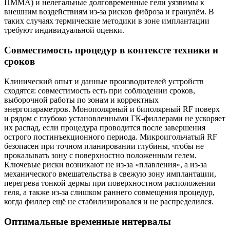
ПММА) и нелегальные долговременные гели уязвимы к
внешним воздействиям из‑за рисков фиброза и гранулём. В
таких случаях термические методики в зоне имплантации
требуют индивидуальной оценки.
Совместимость процедур в контексте техники и
сроков
Клинический опыт и данные производителей устройств
сходятся: совместимость есть при соблюдении сроков,
выборочной работы по зонам и корректных
энергопараметров. Монополярный и биполярный RF поверх
и рядом с глубоко установленными ГК‑филлерами не ускоряет
их распад, если процедура проводится после завершения
острого постинъекционного периода. Микроигольчатый RF
безопасен при точном планировании глубины, чтобы не
прокалывать зону с поверхностно положенным гелем.
Ключевые риски возникают не из‑за «плавления», а из‑за
механического вмешательства в свежую зону имплантации,
перегрева тонкой дермы при поверхностном расположении
геля, а также из‑за слишком раннего совмещения процедур,
когда филлер ещё не стабилизировался и не распределился.
Оптимальные временные интервалы