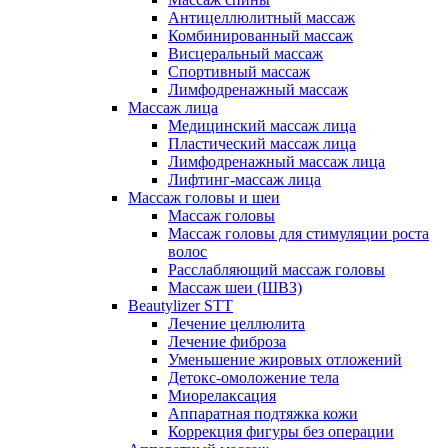
Антицеллюлитный массаж
Комбинированный массаж
Висцеральный массаж
Спортивный массаж
Лимфодренажный массаж
Массаж лица
Медицинский массаж лица
Пластический массаж лица
Лимфодренажный массаж лица
Лифтинг-массаж лица
Массаж головы и шеи
Массаж головы
Массаж головы для стимуляции роста
волос
Расслабляющий массаж головы
Массаж шеи (ШВЗ)
Beautylizer STT
Лечение целлюлита
Лечение фиброза
Уменьшение жировых отложений
Детокс-омоложение тела
Миорелаксация
Аппаратная подтяжка кожи
Коррекция фигуры без операции