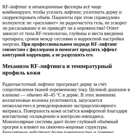
RF‑лифтинг и инъекционные филлеры всё чаще
комбинируют, чтобы усилить лифтинг, уплотнить дерму и
скорректировать объём. Пациенты при этом справедливо
волнуются: не «расплавит» ли радиочастота гель, не ускорит
ли рассасывание и не приведёт ли к неровностям? Ответ
зависит от типа RF‑технологии, глубины и места введения
препарата, сроков между сессиями и корректной настройки
энергии.
При профессиональном подходе RF‑лифтинг
совместим с филлерами и помогает продлить эффект
контурной коррекции, а не разрушить его
.
Механизм RF‑лифтинга и температурный
профиль кожи
Радиочастотный лифтинг прогревает дерму за счёт
сопротивления тканей переменному току. Целевой диапазон в
клинике — обычно 40–45 °C в дерме. В этих значениях
коллагеновые волокна уплотняются, запускается
неоколлагенез и ремоделирование экстрацеллюлярного
матрикса. Поверхность кожи остаётся комфортной благодаря
контактному охлаждению и контролю импеданса.
Монополярные системы дают более глубокий объёмный
прогрев и влияют на связочно‑жировые структуры.
Биполярные действуют более поверхностно и точечно.