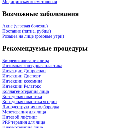
Медицинская косметология
Возможные заболевания
Акне (угревая болезнь)
Постакне (пятна, рубцы)
Розацеа на лице (розовые угри)
Рекомендуемые процедуры
Биоревитализация лица
Интимная контурная пластика
Инъекции Дипроспан
Инъекции Диспорт
Инъекции ксеомина
Инъекции Релатокс
Коллагенотерапия лица
Контурная пластика
Контурная пластика ягодиц
Липодеструкция подбородка
Мезотерапия для лица
Нитевой лифтинг
PRP терапия для лица
Плазмотерапия лица