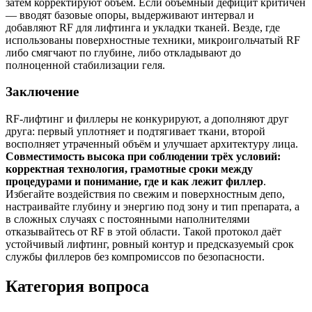
затем корректируют объём. Если объёмный дефицит критичен
— вводят базовые опоры, выдерживают интервал и
добавляют RF для лифтинга и укладки тканей. Везде, где
использованы поверхностные техники, микроигольчатый RF
либо смягчают по глубине, либо откладывают до
полноценной стабилизации геля.
Заключение
RF‑лифтинг и филлеры не конкурируют, а дополняют друг
друга: первый уплотняет и подтягивает ткани, второй
восполняет утраченный объём и улучшает архитектуру лица.
Совместимость высока при соблюдении трёх условий:
корректная технология, грамотные сроки между
процедурами и понимание, где и как лежит филлер
.
Избегайте воздействия по свежим и поверхностным депо,
настраивайте глубину и энергию под зону и тип препарата, а
в сложных случаях с постоянными наполнителями
отказывайтесь от RF в этой области. Такой протокол даёт
устойчивый лифтинг, ровный контур и предсказуемый срок
службы филлеров без компромиссов по безопасности.
Категория вопроса