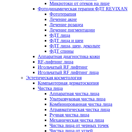
Микротоки от отеков на лице
Фотодинамическая терапия ФДТ REVIXAN
Фототерапия
Лечение акне
Лечение розацеа
Лечение пигментации
ФДТ лица
ФДТ лица и шеи
ФДТ лица, шеи, декольте
ФДТ спины
Аппаратная диагностика кожи
RF-лифтинг лица
Игольчатый RF лифтинг
Игольчатый RF лифтинг лица
Эстетическая косметология
Компьютерная дерматоскопия
Чистка лица
Аппаратная чистка лица
Ультразвуковая чистка лица
Комбинированная чистка лица
Атравматическая чистка лица
Ручная чистка лица
Механическая чистка лица
Чистка лица от черных точек
Чистка лица от угрей