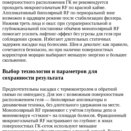
поверхностного расположения ГК не рекомендуется
проходить микроигольчатым RF по красной кайме.
Аппликативный биполярный RF по периоральной зоне
возможен в щадящем режиме после стабилизации филлера.
Нижняя треть лица и овал: при супрапериостальной и
глубококанальной постановке объёмов монополярный RF
помогает усилить лифтинг‑эффект без угрозы для геля при
соблюдении сроков. Избегают длительных статичных
задержек насадки над болюсами. Шея и декольте: как правило,
сочетаются безопасно, но при наличии поверхностных
корректоров морщин выбирают меньшую энергию и большее
скольжение.
Выбор технологии и параметров для
сохранности результата
Предпочтительны насадки с термоконтролем и обратной
связью по импедансу. Для зон с возможным поверхностным
расположением геля — биполярные аппликаторы и
динамичная техника, без длительного удержания на месте.
Монополярный RF применяют с учётом глубины депо и
минимизируя «стэкинг» на площади болюсов. Фракционный
микроигольчатый RF настраивают по глубине: в зонах
поверхностных ГК‑сеток используют меньшие