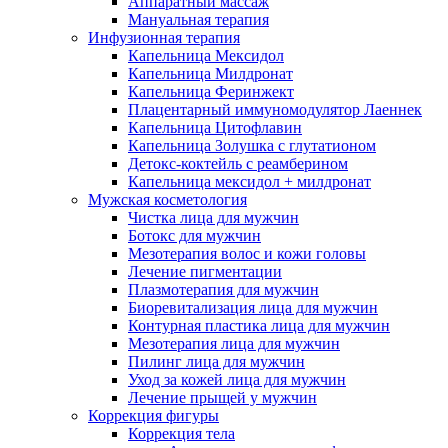
Аппаратный массаж
Мануальная терапия
Инфузионная терапия
Капельница Мексидол
Капельница Милдронат
Капельница Феринжект
Плацентарный иммуномодулятор Лаеннек
Капельница Цитофлавин
Капельница Золушка с глутатионом
Детокс-коктейль с реамберином
Капельница мексидол + милдронат
Мужская косметология
Чистка лица для мужчин
Ботокс для мужчин
Мезотерапия волос и кожи головы
Лечение пигментации
Плазмотерапия для мужчин
Биоревитализация лица для мужчин
Контурная пластика лица для мужчин
Мезотерапия лица для мужчин
Пилинг лица для мужчин
Уход за кожей лица для мужчин
Лечение прыщей у мужчин
Коррекция фигуры
Коррекция тела