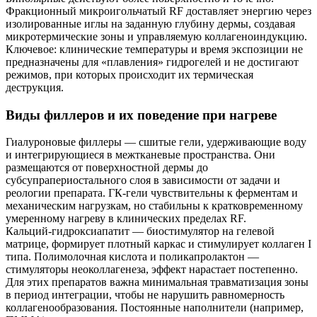
Фракционный микроигольчатый RF доставляет энергию через
изолированные иглы на заданную глубину дермы, создавая
микротермические зоны и управляемую коллагеноиндукцию.
Ключевое: клинические температуры и время экспозиции не
предназначены для «плавления» гидрогелей и не достигают
режимов, при которых происходит их термическая
деструкция.
Виды филлеров и их поведение при нагреве
Гиалуроновые филлеры — сшитые гели, удерживающие воду
и интегрирующиеся в межтканевые пространства. Они
размещаются от поверхностной дермы до
субсупрапериостального слоя в зависимости от задачи и
реологии препарата. ГК‑гели чувствительны к ферментам и
механическим нагрузкам, но стабильны к кратковременному
умеренному нагреву в клинических пределах RF.
Кальций‑гидроксиапатит — биостимулятор на гелевой
матрице, формирует плотный каркас и стимулирует коллаген I
типа. Полимолочная кислота и поликапролактон —
стимуляторы неоколлагенеза, эффект нарастает постепенно.
Для этих препаратов важна минимальная травматизация зоны
в период интеграции, чтобы не нарушить равномерность
коллагенообразования. Постоянные наполнители (например,