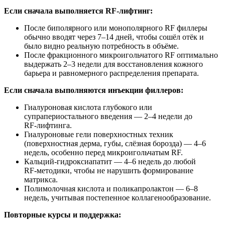
Если сначала выполняется RF‑лифтинг:
После биполярного или монополярного RF филлеры
обычно вводят через 7–14 дней, чтобы сошёл отёк и
было видно реальную потребность в объёме.
После фракционного микроигольчатого RF оптимально
выдержать 2–3 недели для восстановления кожного
барьера и равномерного распределения препарата.
Если сначала выполняются инъекции филлеров:
Гиалуроновая кислота глубокого или
супрапериостального введения — 2–4 недели до
RF‑лифтинга.
Гиалуроновые гели поверхностных техник
(поверхностная дерма, губы, слёзная борозда) — 4–6
недель, особенно перед микроигольчатым RF.
Кальций‑гидроксиапатит — 4–6 недель до любой
RF‑методики, чтобы не нарушить формирование
матрикса.
Полимолочная кислота и поликапролактон — 6–8
недель, учитывая постепенное коллагенообразование.
Повторные курсы и поддержка: