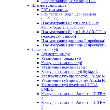
Биоревитализация MesoEye C71
Плазмотерапия лица
PRP плазмогель
PRP терапия Regen Lab (красная
пробирка)
Плазмотерапия Regen Lab Cellular
Matrix (золотая пробирка)
Плазмотерапия Regen Lab ACR-C Plus
(королевский набор)
Плазмотерапия для лица (1 пробирка)
Плазмотерапия для лица (2 пробирки)
Увеличение губ
Аугментация губ
Увеличение тонких губ
Контурная пластика губ
Увеличение верхней губы
Контурная пластика губ Stylage L
Увеличение губ препаратом Stylage M
Увеличение губ препаратом Aliaxin FL
Увеличение губ Juvederm ULTRA
SMILE
Контурная пластика Juvederm ULTRA
2
Контурная пластика Juvederm ULTRA
3