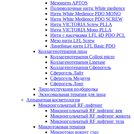
Мезонити APTOS
Полимолочные нити White medience
Нити White Medience PDO MONO
Нити White Medience PDO SCREW
Нити VICTORIA Screw PLLA
Нити VICTORIA Mono PLLA
Нити с насечками LFL 4D PDO PCL
Мезо нити LFL Screw
Линейные нити LFL Basic PDO
Коллагенотерапия лица
Коллагенотерапия Collost micro
Коллагенотерапия Linerase
Коллагенотерапия Сферогель
Сферогель Лайт
Сферогель Медиум
Сферогель Лонг
Липодеструкция подбородка
Экзосомальная терапия для лица
Аппаратная косметология
Микроигольчатый RF-лифтинг
Микроигольчатый RF лифтинг век
Микроигольчатый RF лифтинг живота
Микроигольчатый RF лифтинг тела
Микротоковая терапия
Микротоки вокруг глаз