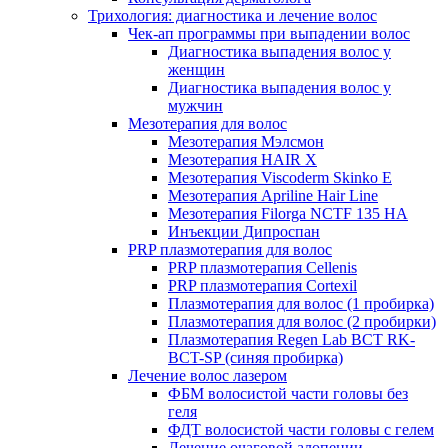
Трихология: диагностика и лечение волос
Чек-ап программы при выпадении волос
Диагностика выпадения волос у
женщин
Диагностика выпадения волос у
мужчин
Мезотерапия для волос
Мезотерапия Мэлсмон
Мезотерапия HAIR X
Мезотерапия Viscoderm Skinko E
Мезотерапия Apriline Hair Line
Мезотерапия Filorga NCTF 135 HA
Инъекции Дипроспан
PRP плазмотерапия для волос
PRP плазмотерапия Cellenis
PRP плазмотерапия Cortexil
Плазмотерапия для волос (1 пробирка)
Плазмотерапия для волос (2 пробирки)
Плазмотерапия Regen Lab BCT RK-
BCT-SP (синяя пробирка)
Лечение волос лазером
ФБМ волосистой части головы без
геля
ФДТ волосистой части головы с гелем
Лечение очаговой алопеции