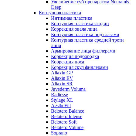
Увеличение губ препаратом Neuramis
Deep
Контурная пластика
Интимная пластика
Контурная пластика ягодиц
Коррекция овала лица
Контурная пластика под глазами
Контурная пластика средней трети
лица
Армирование лица филлерами
Коррекция подбородка
Коррекция носа
Коррекция скул филлерами
Aliaxin GP
Aliaxin EV
Aliaxin SR
Juvederm Voluma
Radiesse
Stylage XL
AestheFill
Belotero Balance
Belotero Intense
Belotero Soft
Belotero Volume
Soprano