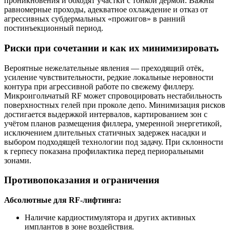
проникновения и обходят участки с тонкой дермой. Важны
равномерные проходы, адекватное охлаждение и отказ от
агрессивных субдермальных «прожигов» в ранний
постинъекционный период.
Риски при сочетании и как их минимизировать
Вероятные нежелательные явления — преходящий отёк,
усиление чувствительности, редкие локальные неровности
контура при агрессивной работе по свежему филлеру.
Микроигольчатый RF может спровоцировать нестабильность
поверхностных гелей при проколе депо. Минимизация рисков
достигается выдержкой интервалов, картированием зон с
учётом планов размещения филлера, умеренной энергетикой,
исключением длительных статичных задержек насадки и
выбором подходящей технологии под задачу. При склонности
к герпесу показана профилактика перед периоральными
зонами.
Противопоказания и ограничения
Абсолютные для RF‑лифтинга:
Наличие кардиостимулятора и других активных
имплантов в зоне воздействия.