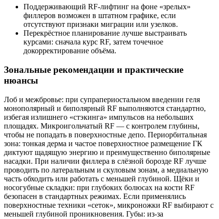
Поддерживающий RF‑лифтинг на фоне «зрелых»
филлеров возможен в штатном графике, если
отсутствуют признаки миграции или узелков.
Перекрёстное планирование лучше выстраивать
курсами: сначала курс RF, затем точечное
докорректирование объёма.
Зональные рекомендации и практические
нюансы
Лоб и межбровье: при супрапериостальном введении геля
монополярный и биполярный RF выполняются стандартно,
избегая излишнего «стэкинга» импульсов на небольших
площадях. Микроигольчатый RF — с контролем глубины,
чтобы не попадать в поверхностные депо. Периорбитальная
зона: тонкая дерма и частое поверхностное размещение ГК
диктуют щадящую энергию и преимущественно биполярные
насадки. При наличии филлера в слёзной борозде RF лучше
проводить по латеральным и скуловым зонам, а медиальную
часть обходить или работать с меньшей глубиной. Щёки и
носогубные складки: при глубоких болюсах на кости RF
безопасен в стандартных режимах. Если применялись
поверхностные техники «сеток», микроножки RF выбирают с
меньшей глубиной проникновения. Губы: из‑за