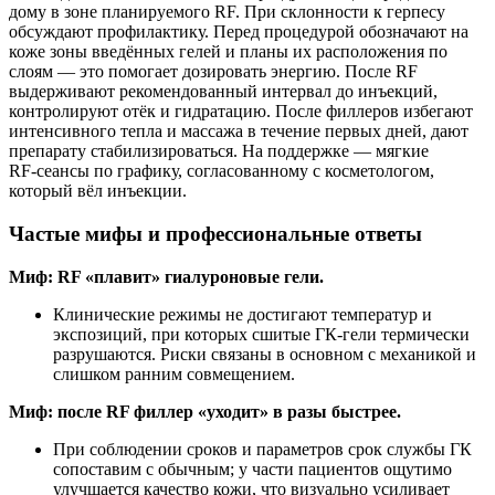
дому в зоне планируемого RF. При склонности к герпесу
обсуждают профилактику. Перед процедурой обозначают на
коже зоны введённых гелей и планы их расположения по
слоям — это помогает дозировать энергию. После RF
выдерживают рекомендованный интервал до инъекций,
контролируют отёк и гидратацию. После филлеров избегают
интенсивного тепла и массажа в течение первых дней, дают
препарату стабилизироваться. На поддержке — мягкие
RF‑сеансы по графику, согласованному с косметологом,
который вёл инъекции.
Частые мифы и профессиональные ответы
Миф: RF «плавит» гиалуроновые гели.
Клинические режимы не достигают температур и
экспозиций, при которых сшитые ГК‑гели термически
разрушаются. Риски связаны в основном с механикой и
слишком ранним совмещением.
Миф: после RF филлер «уходит» в разы быстрее.
При соблюдении сроков и параметров срок службы ГК
сопоставим с обычным; у части пациентов ощутимо
улучшается качество кожи, что визуально усиливает