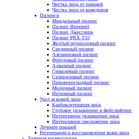
Чистка лица от прыщей
Чистка лица от комедонов
Пилинги
Миндальный пилинг
Пилинг Biorepeel
Пилинг Джесснера
Пилинг PRX-T33
Желтый ретиноловый пилинг
Срединный пилинг
Азелаиновый пилинг
Феруловый пилинг
Алмазный пилинг
Гликолевый пилинг
Салициловый пилинг
Пировиноградный пилинг
Молочный пилинг
Интимный пилинг
Уход за кожей лица
Карбокситерапия лица
Глубокое увлажнение и фейслифтинг
Интенсивное увлажнение лица
Интенсивное омоложение лица
Лечение прыщей
Регенерация и восстановление кожи лица
Лазерная косметология