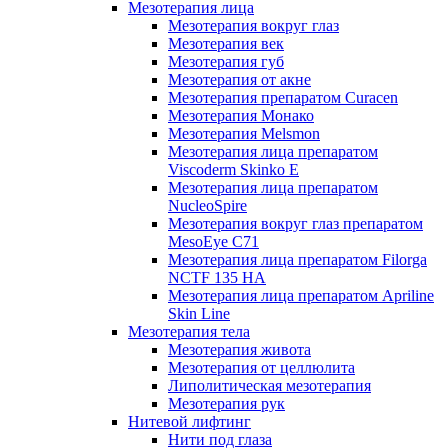
Мезотерапия лица
Мезотерапия вокруг глаз
Мезотерапия век
Мезотерапия губ
Мезотерапия от акне
Мезотерапия препаратом Curacen
Мезотерапия Монако
Мезотерапия Melsmon
Мезотерапия лица препаратом
Viscoderm Skinko E
Мезотерапия лица препаратом
NucleoSpire
Мезотерапия вокруг глаз препаратом
MesoEye С71
Мезотерапия лица препаратом Filorga
NCTF 135 HA
Мезотерапия лица препаратом Apriline
Skin Line
Мезотерапия тела
Мезотерапия живота
Мезотерапия от целлюлита
Липолитическая мезотерапия
Мезотерапия рук
Нитевой лифтинг
Нити под глаза