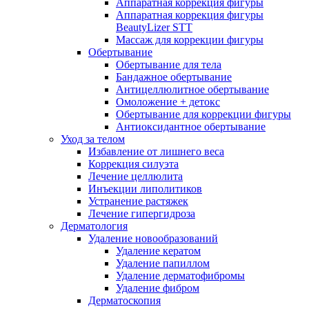
Аппаратная коррекция фигуры
Аппаратная коррекция фигуры
BeautyLizer STT
Массаж для коррекции фигуры
Обертывание
Обертывание для тела
Бандажное обертывание
Антицеллюлитное обертывание
Омоложение + детокс
Обертывание для коррекции фигуры
Антиоксидантное обертывание
Уход за телом
Избавление от лишнего веса
Коррекция силуэта
Лечение целлюлита
Инъекции липолитиков
Устранение растяжек
Лечение гипергидроза
Дерматология
Удаление новообразований
Удаление кератом
Удаление папиллом
Удаление дерматофибромы
Удаление фибром
Дерматоскопия