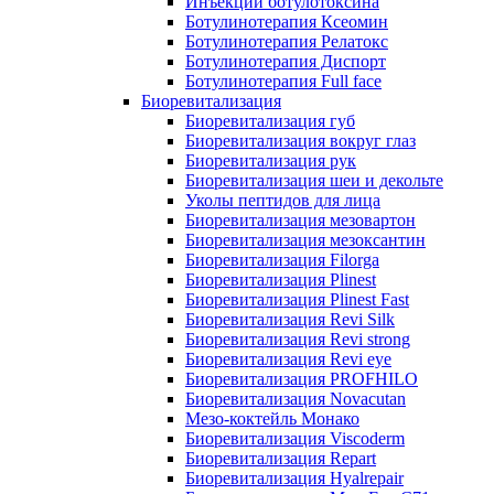
Инъекции ботулотоксина
Ботулинотерапия Ксеомин
Ботулинотерапия Релатокс
Ботулинотерапия Диспорт
Ботулинотерапия Full face
Биоревитализация
Биоревитализация губ
Биоревитализация вокруг глаз
Биоревитализация рук
Биоревитализация шеи и декольте
Уколы пептидов для лица
Биоревитализация мезовартон
Биоревитализация мезоксантин
Биоревитализация Filorga
Биоревитализация Plinest
Биоревитализация Plinest Fast
Биоревитализация Revi Silk
Биоревитализация Revi strong
Биоревитализация Revi eye
Биоревитализация PROFHILO
Биоревитализация Novacutan
Мезо-коктейль Монако
Биоревитализация Viscoderm
Биоревитализация Repart
Биоревитализация Hyalrepair