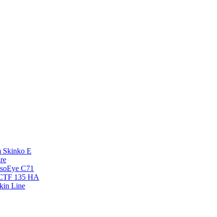
 Skinko E
re
esoEye С71
NCTF 135 HA
kin Line