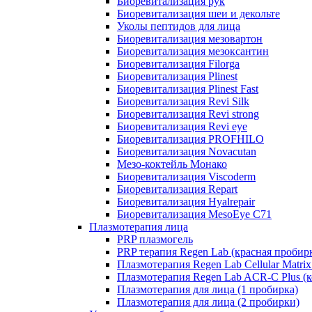
Биоревитализация рук
Биоревитализация шеи и декольте
Уколы пептидов для лица
Биоревитализация мезовартон
Биоревитализация мезоксантин
Биоревитализация Filorga
Биоревитализация Plinest
Биоревитализация Plinest Fast
Биоревитализация Revi Silk
Биоревитализация Revi strong
Биоревитализация Revi eye
Биоревитализация PROFHILO
Биоревитализация Novacutan
Мезо-коктейль Монако
Биоревитализация Viscoderm
Биоревитализация Repart
Биоревитализация Hyalrepair
Биоревитализация MesoEye C71
Плазмотерапия лица
PRP плазмогель
PRP терапия Regen Lab (красная пробир
Плазмотерапия Regen Lab Cellular Matrix
Плазмотерапия Regen Lab ACR-C Plus (к
Плазмотерапия для лица (1 пробирка)
Плазмотерапия для лица (2 пробирки)