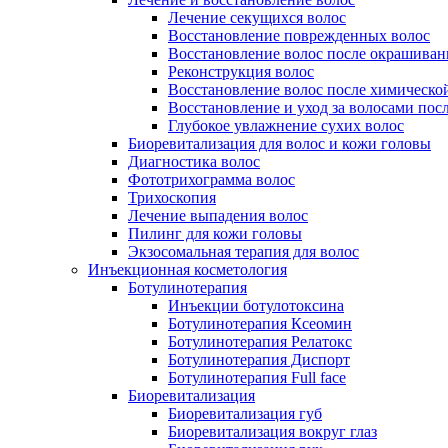
Лечение секущихся волос
Восстановление поврежденных волос
Восстановление волос после окрашиван
Реконструкция волос
Восстановление волос после химическо
Восстановление и уход за волосами пос
Глубокое увлажнение сухих волос
Биоревитализация для волос и кожи головы
Диагностика волос
Фототрихограмма волос
Трихоскопия
Лечение выпадения волос
Пилинг для кожи головы
Экзосомальная терапия для волос
Инъекционная косметология
Ботулинотерапия
Инъекции ботулотоксина
Ботулинотерапия Ксеомин
Ботулинотерапия Релатокс
Ботулинотерапия Диспорт
Ботулинотерапия Full face
Биоревитализация
Биоревитализация губ
Биоревитализация вокруг глаз