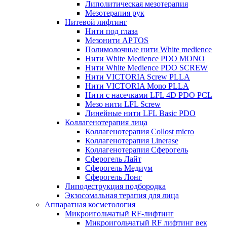
Липолитическая мезотерапия
Мезотерапия рук
Нитевой лифтинг
Нити под глаза
Мезонити APTOS
Полимолочные нити White medience
Нити White Medience PDO MONO
Нити White Medience PDO SCREW
Нити VICTORIA Screw PLLA
Нити VICTORIA Mono PLLA
Нити с насечками LFL 4D PDO PCL
Мезо нити LFL Screw
Линейные нити LFL Basic PDO
Коллагенотерапия лица
Коллагенотерапия Collost micro
Коллагенотерапия Linerase
Коллагенотерапия Сферогель
Сферогель Лайт
Сферогель Медиум
Сферогель Лонг
Липодеструкция подбородка
Экзосомальная терапия для лица
Аппаратная косметология
Микроигольчатый RF-лифтинг
Микроигольчатый RF лифтинг век