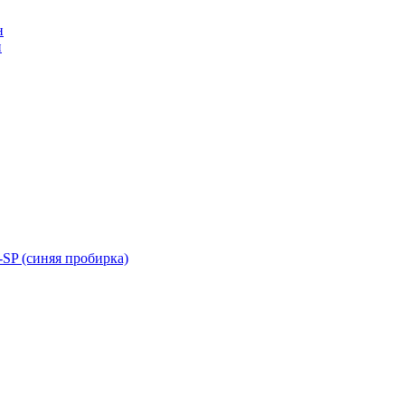
н
н
SP (синяя пробирка)