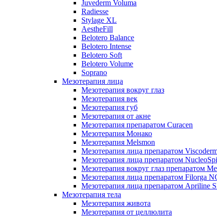
Juvederm Voluma
Radiesse
Stylage XL
AestheFill
Belotero Balance
Belotero Intense
Belotero Soft
Belotero Volume
Soprano
Мезотерапия лица
Мезотерапия вокруг глаз
Мезотерапия век
Мезотерапия губ
Мезотерапия от акне
Мезотерапия препаратом Curacen
Мезотерапия Монако
Мезотерапия Melsmon
Мезотерапия лица препаратом Viscoderm
Мезотерапия лица препаратом NucleoSpi
Мезотерапия вокруг глаз препаратом M
Мезотерапия лица препаратом Filorga 
Мезотерапия лица препаратом Apriline S
Мезотерапия тела
Мезотерапия живота
Мезотерапия от целлюлита