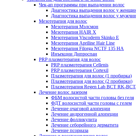
Чек-ап программы при выпадении волос
Диагностика выпадения волос у женщи
Диагностика выпадения волос у мужчи
Мезотерапия для волос
Мезотерапия Мэлсмон
Мезотерапия HAIR X
Мезотерапия Viscoderm Skinko E
Мезотерапия Apriline Hair Line
Мезотерапия Filorga NCTF 135 HA
Инъекции Дипроспан
PRP плазмотерапия для волос
PRP плазмотерапия Cellenis
PRP плазмотерапия Cortexil
Плазмотерапия для волос (1 пробирка)
Плазмотерапия для волос (2 пробирки)
Плазмотерапия Regen Lab BCT RK-BCT-
Лечение волос лазером
ФБМ волосистой части головы без геля
ФДТ волосистой части головы с гелем
Лечение очаговой алопеции
Лечение андрогенной алопеции
Лечение фолликулита
Лечение себорейного дерматита
Лечение псориаза
Лечение и восстановление волос