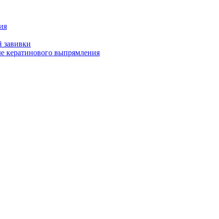
ия
й завивки
ле кератинового выпрямления