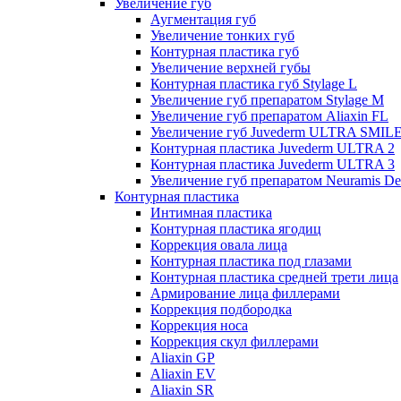
Увеличение губ
Аугментация губ
Увеличение тонких губ
Контурная пластика губ
Увеличение верхней губы
Контурная пластика губ Stylage L
Увеличение губ препаратом Stylage M
Увеличение губ препаратом Aliaxin FL
Увеличение губ Juvederm ULTRA SMIL
Контурная пластика Juvederm ULTRA 2
Контурная пластика Juvederm ULTRA 3
Увеличение губ препаратом Neuramis De
Контурная пластика
Интимная пластика
Контурная пластика ягодиц
Коррекция овала лица
Контурная пластика под глазами
Контурная пластика средней трети лица
Армирование лица филлерами
Коррекция подбородка
Коррекция носа
Коррекция скул филлерами
Aliaxin GP
Aliaxin EV
Aliaxin SR